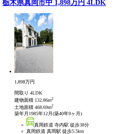
栃木県真岡市中 1,898万円 4LDK
1,898
万円
間取り
4LDK
2
建物面積
132.86m
2
土地面積
468.69m
築年月
1985年12月(築40年9ヶ月)
真岡鉄道 寺内駅 徒歩38分
真岡鉄道 真岡駅 徒歩5.5km