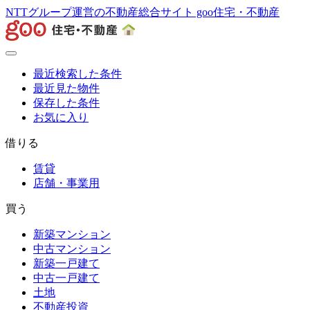
NTTグループ運営の不動産総合サイト goo住宅・不動産
最近検索した条件
最近見た物件
保存した条件
お気に入り
借りる
賃貸
店舗・事業用
買う
新築マンション
中古マンション
新築一戸建て
中古一戸建て
土地
不動産投資