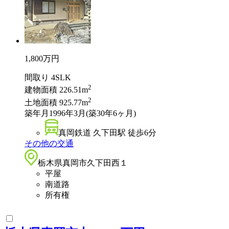
1,800
万円
間取り
4SLK
2
建物面積
226.51m
2
土地面積
925.77m
築年月
1996年3月(築30年6ヶ月)
真岡鉄道 久下田駅 徒歩6分
その他の交通
栃木県真岡市久下田西１
平屋
南道路
所有権