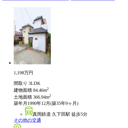
1,198
万円
間取り
3LDK
2
建物面積
84.46m
2
土地面積
366.94m
築年月
1990年12月(築35年9ヶ月)
真岡鉄道 久下田駅 徒歩5分
その他の交通