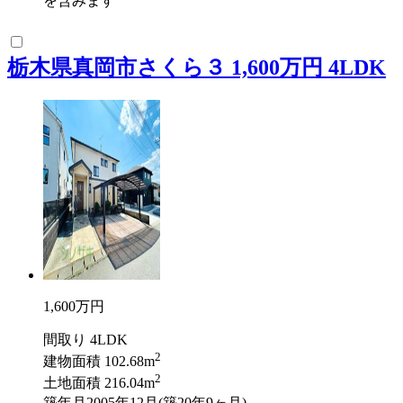
を含みます
栃木県真岡市さくら３ 1,600万円 4LDK
1,600
万円
間取り
4LDK
2
建物面積
102.68m
2
土地面積
216.04m
築年月
2005年12月(築20年9ヶ月)