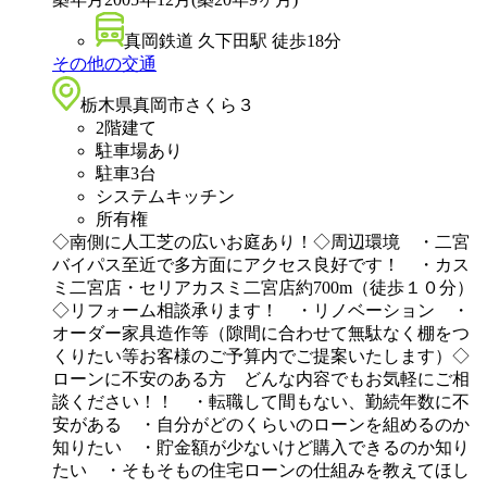
真岡鉄道 久下田駅 徒歩18分
その他の交通
栃木県真岡市さくら３
2階建て
駐車場あり
駐車3台
システムキッチン
所有権
◇南側に人工芝の広いお庭あり！◇周辺環境 ・二宮
バイパス至近で多方面にアクセス良好です！ ・カス
ミ二宮店・セリアカスミ二宮店約700m（徒歩１０分）
◇リフォーム相談承ります！ ・リノベーション ・
オーダー家具造作等（隙間に合わせて無駄なく棚をつ
くりたい等お客様のご予算内でご提案いたします）◇
ローンに不安のある方 どんな内容でもお気軽にご相
談ください！！ ・転職して間もない、勤続年数に不
安がある ・自分がどのくらいのローンを組めるのか
知りたい ・貯金額が少ないけど購入できるのか知り
たい ・そもそもの住宅ローンの仕組みを教えてほし