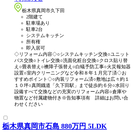
栃木県真岡市久下田
2階建て
駐車場あり
駐車2台
システムキッチン
所有権
即入居可
◇リフォーム内容◇○システムキッチン交換○ユニット
バス交換○トイレ交換○洗面化粧台交換○クロス貼り替
え○畳表替え○襖障子張替え○白蟻予防工事○火災報知器
設置○室内クリーニングなど令和８年１月完了済◇お
すすめポイント◇○内装リフォーム済○敷地は広々約１
１０坪○真岡鐡道「久下田駅」まで徒歩約６分○水回り
設備すべて交換などの充実のリフォーム内容○倉庫や
物置など付属建物付き※告知事項有 詳細はお問い合
わせください
栃木県真岡市石島 880万円 5LDK