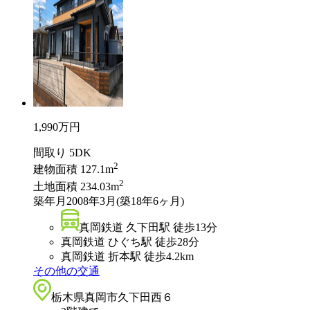
1,990
万円
間取り
5DK
2
建物面積
127.1m
2
土地面積
234.03m
築年月
2008年3月(築18年6ヶ月)
真岡鉄道 久下田駅 徒歩13分
真岡鉄道 ひぐち駅 徒歩28分
真岡鉄道 折本駅 徒歩4.2km
その他の交通
栃木県真岡市久下田西６