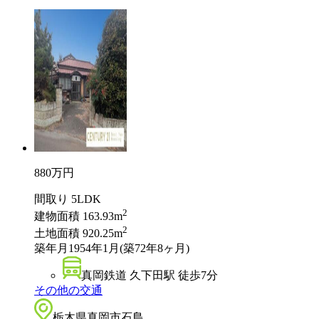
880
万円
間取り
5LDK
2
建物面積
163.93m
2
土地面積
920.25m
築年月
1954年1月(築72年8ヶ月)
真岡鉄道 久下田駅 徒歩7分
その他の交通
栃木県真岡市石島