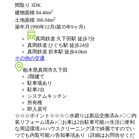
間取り
3DK
2
建物面積
84.46m
2
土地面積
366.94m
築年月
1990年12月(築35年9ヶ月)
真岡鉄道 久下田駅 徒歩7分
真岡鉄道 ひぐち駅 徒歩24分
真岡鉄道 折本駅 徒歩4.0km
その他の交通
栃木県真岡市久下田
2階建て
駐車場あり
駐車2台
システムキッチン
所有権
即入居可
☆☆☆ポイント☆☆☆◇水廻りは新品交換済み♪◇〇内
装リフォーム済み♪〇お車は2台駐車可能♪○生活に便利
な周辺環境♪○ハウスクリーニング済で綺麗ですのでい
つでも内覧可能♪○告知事項あり（詳細はお問合せくだ