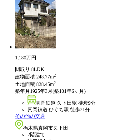
1,180
万円
間取り
8LDK
2
建物面積
248.77m
2
土地面積
828.45m
築年月
1925年3月(築101年6ヶ月)
真岡鉄道 久下田駅 徒歩9分
真岡鉄道 ひぐち駅 徒歩21分
その他の交通
栃木県真岡市久下田
2階建て