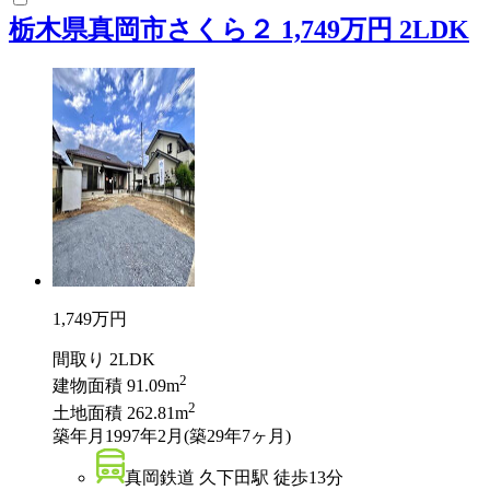
栃木県真岡市さくら２ 1,749万円 2LDK
1,749
万円
間取り
2LDK
2
建物面積
91.09m
2
土地面積
262.81m
築年月
1997年2月(築29年7ヶ月)
真岡鉄道 久下田駅 徒歩13分