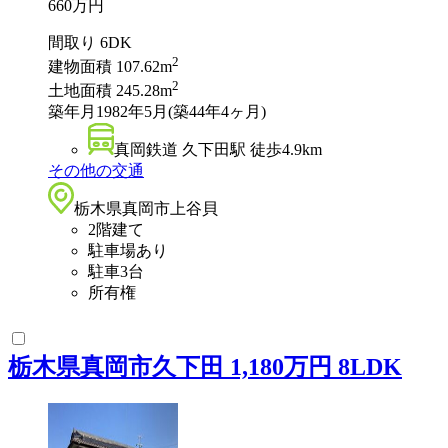
660
万円
間取り
6DK
2
建物面積
107.62m
2
土地面積
245.28m
築年月
1982年5月(築44年4ヶ月)
真岡鉄道 久下田駅 徒歩4.9km
その他の交通
栃木県真岡市上谷貝
2階建て
駐車場あり
駐車3台
所有権
栃木県真岡市久下田 1,180万円 8LDK