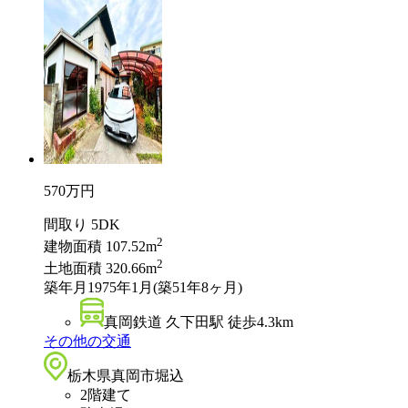
570
万円
間取り
5DK
2
建物面積
107.52m
2
土地面積
320.66m
築年月
1975年1月(築51年8ヶ月)
真岡鉄道 久下田駅 徒歩4.3km
その他の交通
栃木県真岡市堀込
2階建て