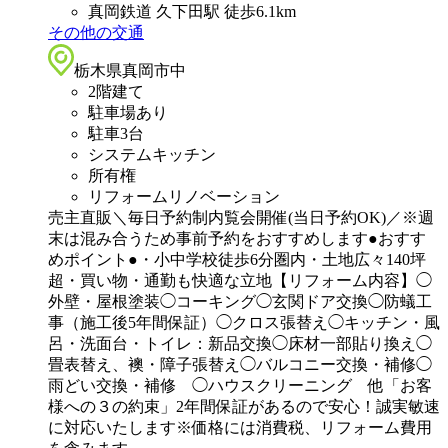
真岡鉄道 久下田駅 徒歩6.1km
その他の交通
栃木県真岡市中
2階建て
駐車場あり
駐車3台
システムキッチン
所有権
リフォームリノベーション
売主直販＼毎日予約制内覧会開催(当日予約OK)／※週
末は混み合うため事前予約をおすすめします●おすす
めポイント●・小中学校徒歩6分圏内・土地広々140坪
超・買い物・通勤も快適な立地【リフォーム内容】◯
外壁・屋根塗装◯コーキング◯玄関ドア交換◯防蟻工
事（施工後5年間保証）◯クロス張替え◯キッチン・風
呂・洗面台・トイレ：新品交換◯床材一部貼り換え◯
畳表替え、襖・障子張替え◯バルコニー交換・補修◯
雨どい交換・補修 ◯ハウスクリーニング 他「お客
様への３の約束」2年間保証があるので安心！誠実敏速
に対応いたします※価格には消費税、リフォーム費用