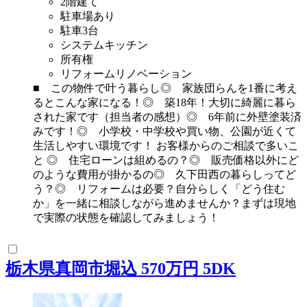
2階建て
駐車場あり
駐車3台
システムキッチン
所有権
リフォームリノベーション
■ この物件で叶う暮らし◎ 家族団らんを1番に考え
るとこんな家になる！◎ 築18年！大切に綺麗に暮ら
された家です（担当者の感想）◎ 6年前に外壁塗装済
みです！◎ 小学校・中学校や買い物、公園が近くて
生活しやすい環境です！ お客様からのご相談で多いこ
と ◎ 住宅ローンは組めるの？◎ 販売価格以外にど
のような費用が掛かるの◎ 久下田西の暮らしってど
う？◎ リフォームは必要？自分らしく「どう住む
か」を一緒に相談しながら進めませんか？まずは現地
で実際の状態を確認してみましょう！
栃木県真岡市堀込 570万円 5DK