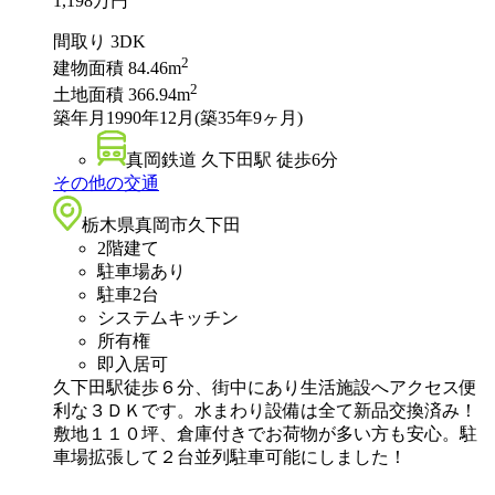
1,198
万円
間取り
3DK
2
建物面積
84.46m
2
土地面積
366.94m
築年月
1990年12月(築35年9ヶ月)
真岡鉄道 久下田駅 徒歩6分
その他の交通
栃木県真岡市久下田
2階建て
駐車場あり
駐車2台
システムキッチン
所有権
即入居可
久下田駅徒歩６分、街中にあり生活施設へアクセス便
利な３ＤＫです。水まわり設備は全て新品交換済み！
敷地１１０坪、倉庫付きでお荷物が多い方も安心。駐
車場拡張して２台並列駐車可能にしました！