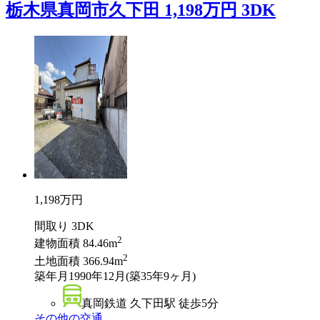
栃木県真岡市久下田 1,198万円 3DK
1,198
万円
間取り
3DK
2
建物面積
84.46m
2
土地面積
366.94m
築年月
1990年12月(築35年9ヶ月)
真岡鉄道 久下田駅 徒歩5分
その他の交通