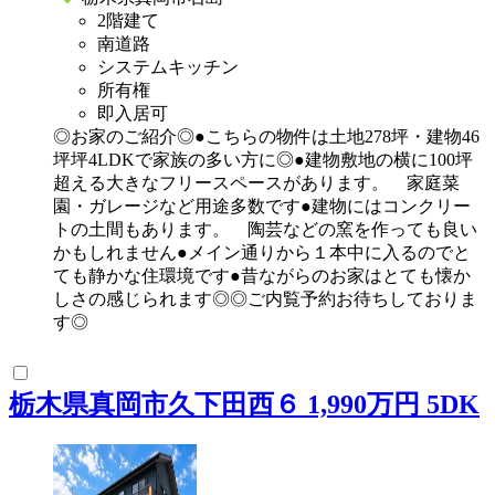
2階建て
南道路
システムキッチン
所有権
即入居可
◎お家のご紹介◎●こちらの物件は土地278坪・建物46
坪坪4LDKで家族の多い方に◎●建物敷地の横に100坪
超える大きなフリースペースがあります。 家庭菜
園・ガレージなど用途多数です●建物にはコンクリー
トの土間もあります。 陶芸などの窯を作っても良い
かもしれません●メイン通りから１本中に入るのでと
ても静かな住環境です●昔ながらのお家はとても懐か
しさの感じられます◎◎ご内覧予約お待ちしておりま
す◎
栃木県真岡市久下田西６ 1,990万円 5DK