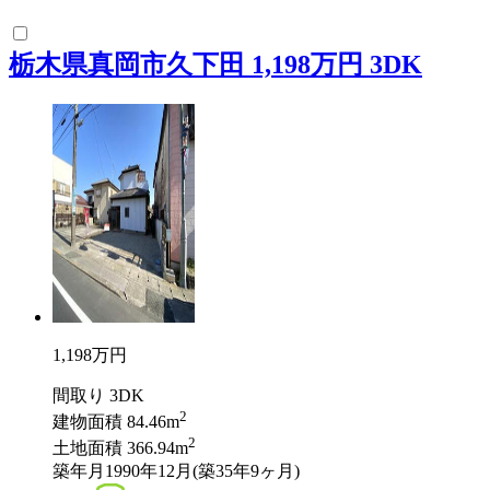
栃木県真岡市久下田 1,198万円 3DK
1,198
万円
間取り
3DK
2
建物面積
84.46m
2
土地面積
366.94m
築年月
1990年12月(築35年9ヶ月)