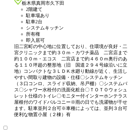
栃木県真岡市久下田
2階建て
駐車場あり
駐車2台
システムキッチン
所有権
即入居可
旧二宮町の中心地に位置しており、住環境が良好・二
宮クリニックまで約３０ｍ・カワチ薬品 二宮店まで
約１００ｍ・エコス 二宮店まで約４６０ｍ奥行のあ
る１１０坪超の整形地（旧 国道２９４号線沿いに立
地）コンパクトな３ＬＤＫ水廻り動線が近く、生活し
やすい間取り建物の設備・仕様〇システムキッチン
（３口コンロ、スライド収納、吊戸棚）〇システムバ
ス〇シャワー水栓付の洗面化粧台〇ＴＯＴＯウォシュ
レット仕様のトイレ〇モニター付インターホンテラス
屋根付のワイドバルコニー※雨の日でも洗濯物が干せ
ます。駐車並列２台可※車種によっては、並列３台可
便利な物置小屋（２棟）有