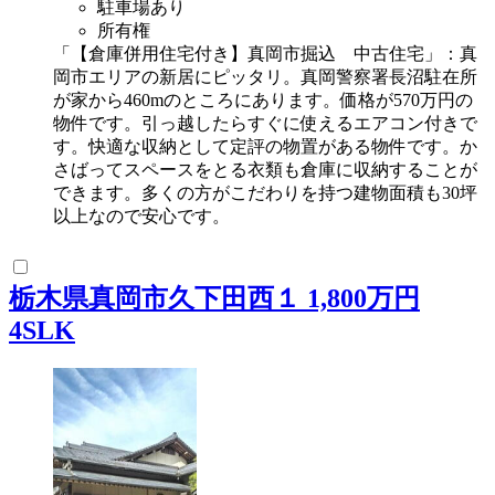
駐車場あり
所有権
「【倉庫併用住宅付き】真岡市掘込 中古住宅」：真
岡市エリアの新居にピッタリ。真岡警察署長沼駐在所
が家から460mのところにあります。価格が570万円の
物件です。引っ越したらすぐに使えるエアコン付きで
す。快適な収納として定評の物置がある物件です。か
さばってスペースをとる衣類も倉庫に収納することが
できます。多くの方がこだわりを持つ建物面積も30坪
以上なので安心です。
栃木県真岡市久下田西１ 1,800万円
4SLK