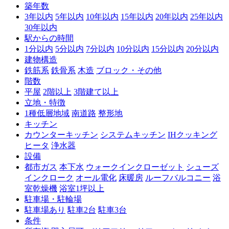
築年数
3年以内
5年以内
10年以内
15年以内
20年以内
25年以内
30年以内
駅からの時間
1分以内
5分以内
7分以内
10分以内
15分以内
20分以内
建物構造
鉄筋系
鉄骨系
木造
ブロック・その他
階数
平屋
2階以上
3階建て以上
立地・特徴
1種低層地域
南道路
整形地
キッチン
カウンターキッチン
システムキッチン
IHクッキング
ヒータ
浄水器
設備
都市ガス
本下水
ウォークインクローゼット
シューズ
インクローク
オール電化
床暖房
ルーフバルコニー
浴
室乾燥機
浴室1坪以上
駐車場・駐輪場
駐車場あり
駐車2台
駐車3台
条件