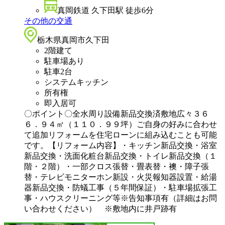
真岡鉄道 久下田駅 徒歩6分
その他の交通
栃木県真岡市久下田
2階建て
駐車場あり
駐車2台
システムキッチン
所有権
即入居可
〇ポイント〇全水周り設備新品交換済敷地広々３６
６．９４㎡（１１０．９９坪）ご自身の好みに合わせ
て追加リフォームを住宅ローンに組み込むことも可能
です。【リフォーム内容】・キッチン新品交換・浴室
新品交換・洗面化粧台新品交換・トイレ新品交換（１
階・２階）・一部クロス張替・畳表替・襖・障子張
替・テレビモニターホン新設・火災報知器設置・給湯
器新品交換・防蟻工事（５年間保証）・駐車場拡張工
事・ハウスクリーニング等※告知事項有（詳細はお問
い合わせください） ※敷地内に井戸跡有