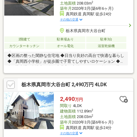
2
土地面積
208.03m
築年月
2020年3月(築6年6ヶ月)
真岡鉄道 真岡駅 徒歩24分
その他の交通
栃木県真岡市大谷台町
2階建て
駐車場あり
駐車3台
カウンターキッチン
オール電化
浴室乾燥機
◆区画の整った閑静な住宅地 ◆日当り良好の高台で快適な暮らし
◆「真岡西小学校」が徒歩圏で子育てしやすいロケーション ◆4
台の駐車場を敷地内に確保 ◆豊富な収納スペースを確保した暮ら
しやすい間取り
栃木県真岡市大谷台町 2,490万円 4LDK
2,490
万円
間取り
4LDK
2
建物面積
112.89m
2
土地面積
208.03m
築年月
2020年3月(築6年6ヶ月)
真岡鉄道 真岡駅 徒歩24分
その他の交通