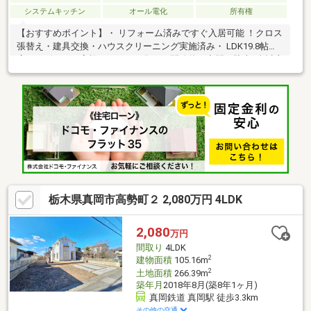
システムキッチン
オール電化
所有権
【おすすめポイント】・ リフォーム済みですぐ入居可能 ！クロス
張替え・建具交換・ハウスクリーニング実施済み・ LDK19.8帖の
広々リビング！家族がゆったり集える開放的な空間・駐車2台以上
可 ！ご家族の車もゆとりをもって駐車できます・78坪超えの広い
敷地 ！庭でのびのびと過ごせます・ 長田小学校まで徒歩10分
（650m）！子どもの通学も安心な立地・ たいらや真岡店まで車7
分 ！日常のお買い物も便利・ 真岡西部クリニックまで車6分！内
科・小児科も近くて安心
栃木県真岡市高勢町２ 2,080万円 4LDK
2,080
万円
間取り
4LDK
2
建物面積
105.16m
2
土地面積
266.39m
築年月
2018年8月(築8年1ヶ月)
真岡鉄道 真岡駅 徒歩3.3km
その他の交通