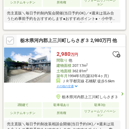
リフォームリノベーシ
システムキッチン
所有権
ョン
売主直販＼毎日予約制内覧会開催(当日予約OK)／※週末は混み合
うため事前予約をおすすめします●おすすめポイント●・小中学校
徒歩6分圏内・土地広々140坪超・買い物・通勤も快適な立地【リ
フォーム内容】◯外壁・屋根塗装◯コーキング◯玄関ドア交換
◯防蟻工事（施工後5年間保証）◯クロス張替え◯キッチン・
栃木県河内郡上三川町しらさぎ３ 2,980万円 他
風呂・洗面台・トイレ：新品交換◯床材一部貼り換え◯畳表替
え、襖・障子張替え◯バルコニー交換・補修◯雨どい交換・補
修 ◯ハウスクリーニング 他「お客様への３の約束」2年間保
2,980
万円
証があるので安心！誠実敏速に対応いたします※価格には消費
間取り
他
税、リフォーム費用を含みます
2
建物面積
207.17m
2
土地面積
362.81m
築年月
1994年5月(築32年4ヶ月)
ＪＲ宇都宮線 石橋駅 徒歩5.6km
その他の交通
栃木県河内郡上三川町しらさぎ３
2階建て
駐車場あり
駐車3台
リフォームリノベーシ
システムキッチン
所有権
ョン
売主直販＼毎日予約制改装相談会開催(当日予約OK)／※週末は混