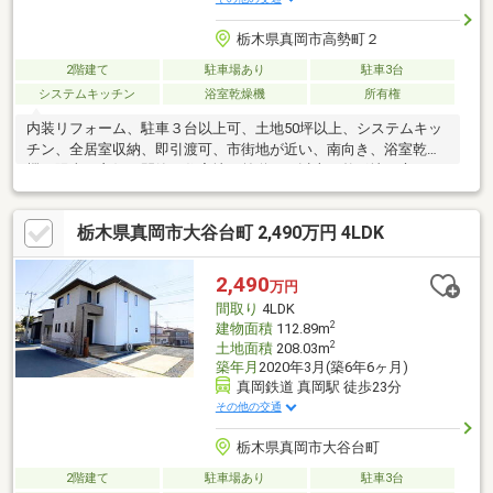
栃木県真岡市高勢町２
2階建て
駐車場あり
駐車3台
システムキッチン
浴室乾燥機
所有権
内装リフォーム、駐車３台以上可、土地50坪以上、システムキッ
チン、全居室収納、即引渡可、市街地が近い、南向き、浴室乾燥
機、陽当り良好、閑静な住宅地、前道６ｍ以上、整形地、庭１０
坪以上、シャワー付洗面化粧台、対面式キッチン、トイレ２ヶ
所、浴室１坪以上、２階建、２面以上バルコニー、南面バルコニ
栃木県真岡市大谷台町 2,490万円 4LDK
ー、複層ガラス、オートバス、温水洗浄便座、南庭、浴室に窓、
ＴＶモニタ付インターホン、ウォークインクローゼット、平坦地
2,490
万円
間取り
4LDK
2
建物面積
112.89m
2
土地面積
208.03m
築年月
2020年3月(築6年6ヶ月)
真岡鉄道 真岡駅 徒歩23分
その他の交通
栃木県真岡市大谷台町
2階建て
駐車場あり
駐車3台