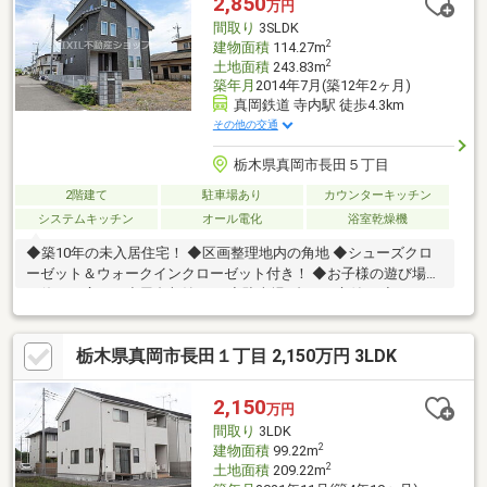
2,850
万円
間取り
3SLDK
2
建物面積
114.27m
2
土地面積
243.83m
築年月
2014年7月(築12年2ヶ月)
真岡鉄道 寺内駅 徒歩4.3km
その他の交通
栃木県真岡市長田５丁目
2階建て
駐車場あり
カウンターキッチン
システムキッチン
オール電化
浴室乾燥機
◆築10年の未入居住宅！ ◆区画整理地内の角地 ◆シューズクロ
ーゼット＆ウォークインクローゼット付き！ ◆お子様の遊び場に
も使える広めの小屋裏収納あり ◆駐車場3台可・庭付き ◆オール
電化の住まい
栃木県真岡市長田１丁目 2,150万円 3LDK
2,150
万円
間取り
3LDK
2
建物面積
99.22m
2
土地面積
209.22m