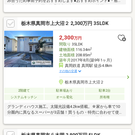
み合うため事前予約をおすすめします●おすすめポイント●・敷地
は広々100坪超え・区画整理地内 人気のしらさぎ地区です！・1
階LDKは34.2帖！・2階にもキッチン、浴室等が付いている完全2
世帯住宅・駐車スペースは５台 すべてカーポートが付いていま
栃木県真岡市上大沼２ 2,300万円 3SLDK
す！○リフォーム内容○・外壁洗浄・屋根塗装・コーキング・和室
壁塗装・バルコニーシート防水・壁天井クロス張替え・床CF上張
り・畳・襖・障子張替え・洗面台交換2カ所・ハウスクリーニン
2,300
万円
グ・庭整備※価格には消費税、リフォーム費用を含みます
間取り
3SLDK
2
建物面積
116.34m
2
土地面積
208.85m
築年月
2017年8月(築9年1ヶ月)
真岡鉄道 真岡駅 徒歩4.8km
その他の交通
栃木県真岡市上大沼２
2階建て
駐車場あり
駐車2台
システムキッチン
オール電化
所有権
グランディハウス施工。太陽光設備4.2kw搭載。☆家から車で10
分圏内に異なるスーパーが3店舗！買うもの・特売に合わせて使い
分けができますね（＊＞v＜）☆並列駐車ができる駐車スペース！
前面道路は幅が6ｍと運転が苦手な方でも安心です♪☆玄関から洗
面所にすぐ行ける嬉しい間取り！汚れを自室に持ち込まなくてす