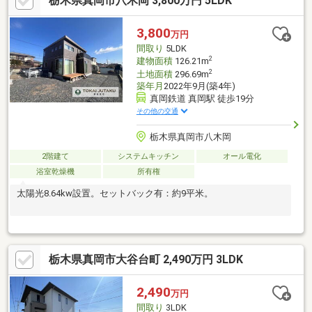
栃木県真岡市八木岡 3,800万円 5LDK
みますね♪☆WIC等の大型収納ですっきり収納ができます♪広く快
適な空間を作れそうですね.。.:＊（＊＞▽＜）＊:.。.☆階段やトイ
レに手すりが付いており住む人を慮った仕様♪住みやすいを形にし
3,800
万円
ていますね（＊＞▽＜）９
間取り
5LDK
2
建物面積
126.21m
2
土地面積
296.69m
築年月
2022年9月(築4年)
真岡鉄道 真岡駅 徒歩19分
その他の交通
栃木県真岡市八木岡
2階建て
システムキッチン
オール電化
浴室乾燥機
所有権
太陽光8.64kw設置。セットバック有：約9平米。
栃木県真岡市大谷台町 2,490万円 3LDK
2,490
万円
間取り
3LDK