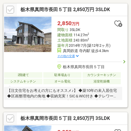
栃木県真岡市長田５丁目 2,850万円 3SLDK
2,850
万円
間取り
3SLDK
2
建物面積
114.27m
2
土地面積
243.83m
築年月
2014年7月(築12年2ヶ月)
真岡鉄道 寺内駅 徒歩4.3km
その他の交通
栃木県真岡市長田５丁目
2階建て
駐車場あり
カウンターキッチン
システムキッチン
オール電化
浴室乾燥機
【注文住宅をお考えの方にもオススメ♪】 ◆築10年の未入居住宅
◆区画整理地内の角地 ◆収納充実！SIC＆WIC付き ◆テレワーク
スペース ◆広めの小屋裏収納あり ◆駐車場3台可・庭付き ◆オー
ル電化
栃木県真岡市長田５丁目 2,850万円 3SLDK