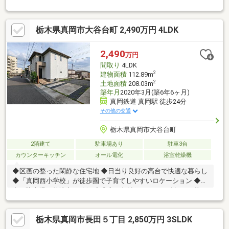
交換）♪○リフォーム２０２６年６月完了予定♪〇ハウスクリーニ
ング実施予定（2026年5月）☆☆☆なないろ不動産へ住宅ローン
のご相談を☆☆☆◆自己資金（頭金）が無い、又は使いたくない
栃木県真岡市大谷台町 2,490万円 4LDK
方。◆転職して間もない為、勤続年数が短い方。◆車のローンや
キャッシング等、他のローン残債があ る方（件数や金額が多い
場合は特に）。◆国民健康保険に加入している方。
2,490
万円
間取り
4LDK
2
建物面積
112.89m
2
土地面積
208.03m
築年月
2020年3月(築6年6ヶ月)
真岡鉄道 真岡駅 徒歩24分
その他の交通
栃木県真岡市大谷台町
2階建て
駐車場あり
駐車3台
カウンターキッチン
オール電化
浴室乾燥機
◆区画の整った閑静な住宅地 ◆日当り良好の高台で快適な暮らし
◆「真岡西小学校」が徒歩圏で子育てしやすいロケーション ◆4
台の駐車場を敷地内に確保 ◆豊富な収納スペースを確保した暮ら
しやすい間取り
栃木県真岡市長田５丁目 2,850万円 3SLDK