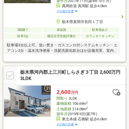
築年月
2021年11月(築4年10ヶ月)
真岡鉄道 真岡駅 徒歩4.0km
その他の交通
栃木県真岡市長田１丁目
2階建て
南道路
駐車場あり
駐車3台
建設住宅性能評価付
カウンターキッチン
駐車場3台以上可。追い焚き・ガスコンロ付システムキッチン・エ
アコン2台・温水洗浄便座・洗髪洗面化粧台ほか設備充実。室内き
れいにお使いです。
栃木県河内郡上三川町しらさぎ３丁目 2,600万円
3LDK
2,600
万円
間取り
3LDK
2
建物面積
106.69m
2
土地面積
214.08m
築年月
2019年9月(築7年)
東北本線 石橋駅 徒歩6.0km
その他の交通