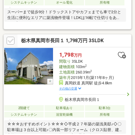
システムキッチン
オール電化
所有権
スーパーまで徒歩9分！ドラックストアやカフェまでも車で2分と
生活に便利なエリアに築浅物件登場！LDKは16帖で仕切りをあけ
れば広いリビングとしてお使いいただけます♪または平屋のように
寝室やお子様の遊び場として活用可能です。2階も大きなWICが2
つあり、収納にも困りません！居住中のため、ご見学ご希望の方
栃木県真岡市長田１ 1,798万円 3SLDK
はお問合せをお願いいたします。
1,798
万円
間取り
3SLDK
2
建物面積
103m
2
土地面積
260.39m
築年月
2015年1月(築11年8ヶ月)
真岡鉄道 真岡駅 徒歩4.8km
その他の交通
栃木県真岡市長田１
2階建て
駐車場あり
駐車3台
システムキッチン
浴室乾燥機
所有権
☆☆☆おすすめポイント☆☆☆◇平成２７年築の築浅美邸♪◇〇
駐車場は３台以上可能♪〇内装一部リフォーム（クロス貼替、建具