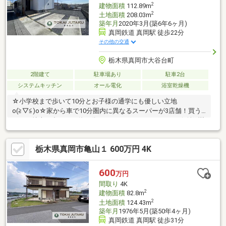
2
建物面積
112.89m
2
土地面積
208.03m
築年月
2020年3月(築6年6ヶ月)
真岡鉄道 真岡駅 徒歩22分
その他の交通
栃木県真岡市大谷台町
2階建て
駐車場あり
駐車2台
システムキッチン
オール電化
浴室乾燥機
☆小学校まで歩いて10分とお子様の通学にも優しい立地
o(≧▽≦)o☆家から車で10分圏内に異なるスーパーが3店舗！買う
もの・特売に合わせて使い分けができますね（＊＞v＜）☆並列駐
車ができる駐車スペース！前面道路は幅が6ｍと運転が苦手な方で
も安心です♪☆玄関から洗面所にすぐ行ける嬉しい間取り！汚れ
栃木県真岡市亀山１ 600万円 4K
を自室に持ち込まなくてすみますね.。.:＊（＊＞▽＜）＊:.。.☆天
候に左右されにくい屋根付バルコニー！雨期や急な天候の変化で
もひとまず安心♪家事ストレスも軽減されますね＾＾☆階段やト
600
万円
イレに手すりが付いており住む人を慮った仕様♪住みやすいを形に
間取り
4K
していますね（＊＞▽＜）９
2
建物面積
82.8m
2
土地面積
124.43m
築年月
1976年5月(築50年4ヶ月)
真岡鉄道 真岡駅 徒歩31分