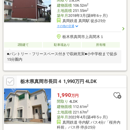
間取り
2SLDK
みましょう！
2
建物面積
106.52m
2
土地面積
251.55m
築年月
2018年3月(築8年6ヶ月)
真岡鉄道 真岡駅 徒歩25分
その他の交通
栃木県真岡市上高間木１
2階建て
駐車場あり
所有権
■パントリー・フリースペース付きで収納充実■小中学校まで徒歩
15分圏内
栃木県真岡市長田４ 1,990万円 4LDK
1,990
万円
間取り
4LDK
2
建物面積
112.61m
2
土地面積
221.67m
築年月
2022年4月(築4年5ヶ月)
真岡鉄道 寺内駅 バス4分/「桜井内
科前」バス停 停歩25分