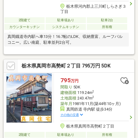
栃木県河内郡上三川町しらさぎ３
丁目
2階建て
駐車場あり
駐車2台
カウンターキッチン
システムキッチン
所有権
真岡鐡道寺内駅へ車13分！16.7帖のLDK、収納豊富、ルーフバル
コニー。広い南庭、駐車並列2台可。
栃木県真岡市高勢町２丁目 795万円 5DK
795
万円
間取り
5DK
2
建物面積
119.24m
2
土地面積
243.47m
築年月
1981年11月(築44年10ヶ月)
真岡鉄道 寺内駅 徒歩34分
その他の交通
栃木県真岡市高勢町２丁目
2階建て
駐車場あり
所有権