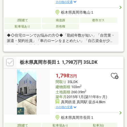
その他の交通
栃木県真岡市亀山１
2階建て
南道路
都市ガス
駐車場あり
所有権
◆◇住宅ローンでお悩みの方◇◆「勤続年数が短い」「自営業・
派遣・契約社員」「車のローンをまとめたい」「自己資金が少
額」「ひとり親家庭」など、住宅ローンを借りられるか不安…そ
んな方は東海住宅にお任せください！わかりやすく説明・段取り
いたします。地元金融機関の優遇金利もありますので、お気軽に
栃木県真岡市長田１ 1,798万円 3SLDK
お問い合わせください！◆◇よくある3つの疑問・不安の説明動
画！◇◆関連リンクより、多くのお客様が抱える3つの不安・疑
問の説明動画がご覧いただけます！1つあたりの3分～4分の動画
1,798
万円
で、3つすべて見ても約10分程度となっております！
間取り
3SLDK
2
建物面積
103m
2
土地面積
260.39m
築年月
2015年1月(築11年8ヶ月)
真岡鉄道 真岡駅 徒歩4.8km
その他の交通
栃木県真岡市長田１
2階建て
駐車場あり
駐車3台