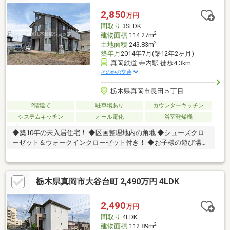
2,850
万円
間取り
3SLDK
2
建物面積
114.27m
2
土地面積
243.83m
築年月
2014年7月(築12年2ヶ月)
真岡鉄道 寺内駅 徒歩4.3km
その他の交通
栃木県真岡市長田５丁目
2階建て
駐車場あり
カウンターキッチン
システムキッチン
オール電化
浴室乾燥機
◆築10年の未入居住宅！ ◆区画整理地内の角地 ◆シューズクロ
ーゼット＆ウォークインクローゼット付き！ ◆お子様の遊び場に
も使える広めの小屋裏収納あり ◆駐車場3台可・庭付き ◆オール
電化の住まい
栃木県真岡市大谷台町 2,490万円 4LDK
2,490
万円
間取り
4LDK
2
建物面積
112.89m