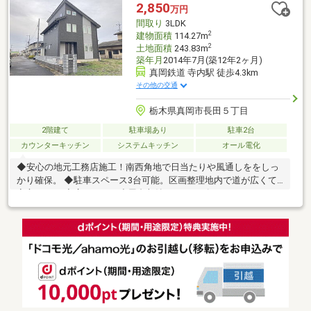
2,850
万円
間取り
3LDK
2
建物面積
114.27m
2
土地面積
243.83m
築年月
2014年7月(築12年2ヶ月)
真岡鉄道 寺内駅 徒歩4.3km
その他の交通
栃木県真岡市長田５丁目
2階建て
駐車場あり
駐車2台
カウンターキッチン
システムキッチン
オール電化
◆安心の地元工務店施工！南西角地で日当たりや風通しををしっ
かり確保。 ◆駐車スペース3台可能。区画整理地内で道が広くて
安心です！ ◆広々とした小屋裏収納、シューズクローゼット＆ウ
ォークインクローゼット