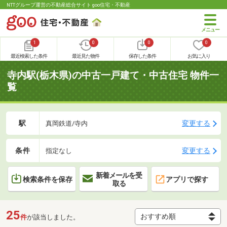
NTTグループ運営の不動産総合サイト goo住宅・不動産
1
0
0
0
最近検索した条件
最近見た物件
保存した条件
お気に入り
寺内駅(栃木県)の中古一戸建て・中古住宅 物件一
覧
駅
変更する
真岡鉄道/寺内
条件
変更する
指定なし
新着メールを受
検索条件を保存
アプリで探す
取る
25
件
が該当しました。