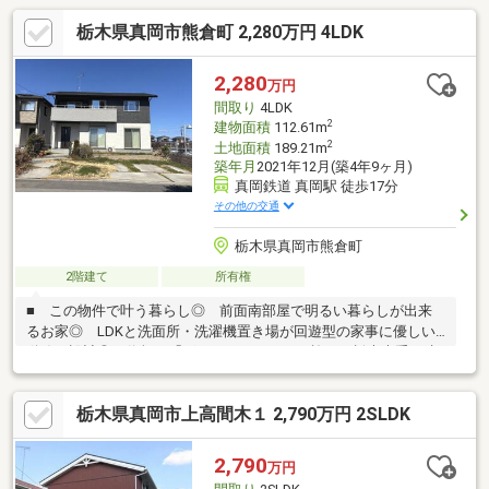
栃木県真岡市熊倉町 2,280万円 4LDK
2,280
万円
間取り
4LDK
2
建物面積
112.61m
2
土地面積
189.21m
築年月
2021年12月(築4年9ヶ月)
真岡鉄道 真岡駅 徒歩17分
その他の交通
栃木県真岡市熊倉町
2階建て
所有権
■ この物件で叶う暮らし◎ 前面南部屋で明るい暮らしが出来
るお家◎ LDKと洗面所・洗濯機置き場が回遊型の家事に優しい
動線の設計◎ 信頼の「グレンディハウス」施工。栃木大手の建
売メーカーならではのしっかりとした造り◎ 家族との会話が弾
む、１７帖超のゆとりあるリビング・ダイニング・キッチン お客
栃木県真岡市上高間木１ 2,790万円 2SLDK
様からのご相談で多いこと ◎ 住宅ローンは組めるの？◎ 販売
価格以外にどのような費用が掛かるの◎ 熊倉町の暮らしってど
う？◎ リフォームは必要？自分らしく「どう住むか」を一緒に
2,790
万円
相談しながら進めませんか？まずは現地で実際の状態を確認して