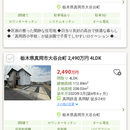
栃木県真岡市大谷台町
2階建て
駐車場あり
駐車3台
カウンターキッチン
システムキッチン
オール電化
◆区画の整った閑静な住宅地 ◆日当り良好の高台で快適な暮らし
◆「真岡西小学校」が徒歩圏で子育てしやすいロケーション ◆4
台の駐車場を敷地内に確保 ◆豊富な収納スペースを確保した暮ら
しやすい間取り
栃木県真岡市大谷台町 2,490万円 4LDK
2,490
万円
間取り
4LDK
2
建物面積
112.89m
2
土地面積
208.03m
築年月
2020年3月(築6年6ヶ月)
真岡鉄道 真岡駅 徒歩24分
その他の交通
栃木県真岡市大谷台町
2階建て
カウンターキッチン
オール電化
浴室乾燥機
所有権
バリアフリー