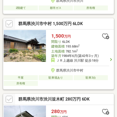
群馬県渋川市渋川
2階建て
都市ガス
所有権
群馬県渋川市中村 1,500万円 6LDK
1,500
万円
間取り
6LDK
2
建物面積
193.68m
2
土地面積
782.1m
築年月
1984年6月(築42年3ヶ月)
ＪＲ上越線 渋川駅 徒歩18分
群馬県渋川市中村
平屋
駐車場あり
駐車3台
所有権
群馬県渋川市渋川並木町 280万円 6DK
280
万円