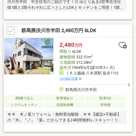
渋川市半田 中古住宅のご紹介です！◇ ゆとりある2世帯住宅仕
様1階と2階それぞれに広々としたLDKとキッチンをご用意！1階と
3階にお風呂、各階にトイレがあるため、生活時間帯が異なるご家
族でも気兼ねなく、お互いのペースで快適に暮らせます♪◇小中
学校まで徒歩圏内！小学校まで徒歩13分、中学校まで徒歩17分
群馬県渋川市半田 2,480万円 6LDK
と、毎日の通学負担が少ない好立地です！◇交通アクセス良好JR
上越線「八木原駅」まで徒歩約11分！車に頼らず歩いて駅まで向
かえます◎「渋川伊香保IC」まで車で約10分圏内！ご家族でのご
2,480
万円
旅行や遠方へのドライブもラクラクで、週末のワクワクがさらに
間取り
6LDK
広がります♪
2
建物面積
322.51m
2
土地面積
312.28m
築年月
1994年6月(築32年3ヶ月)
ＪＲ上越線 八木原駅 徒歩11分
その他の交通
群馬県渋川市半田
3階建て以上
駐車場あり
駐車2台
システムキッチン
浴室乾燥機
所有権
☆☆ 木ノ葉リフォーム・無料害虫駆除 ☆☆【建設×不動産】
の『木』『ノ』『葉』だからできる24時間無料レスキュー！リフ
ォーム・無料害虫駆除サビース対応しております！中古でもアフ
ターサービスがついており、住んでからの安心をずっとお届けし