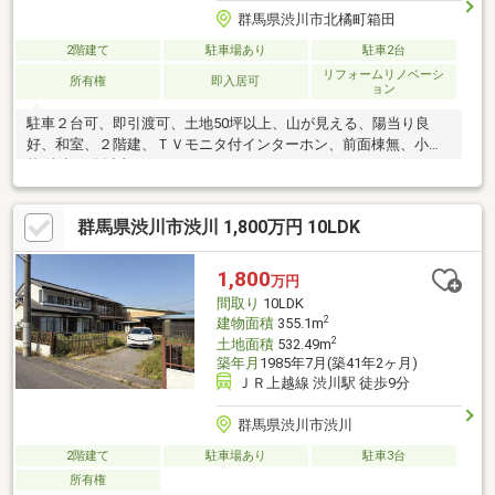
群馬県渋川市北橘町箱田
2階建て
駐車場あり
駐車2台
リフォームリノベーシ
所有権
即入居可
ョン
駐車２台可、即引渡可、土地50坪以上、山が見える、陽当り良
好、和室、２階建、ＴＶモニタ付インターホン、前面棟無、小学
校 徒歩10分以内
群馬県渋川市渋川 1,800万円 10LDK
1,800
万円
間取り
10LDK
2
建物面積
355.1m
2
土地面積
532.49m
築年月
1985年7月(築41年2ヶ月)
ＪＲ上越線 渋川駅 徒歩9分
群馬県渋川市渋川
2階建て
駐車場あり
駐車3台
所有権