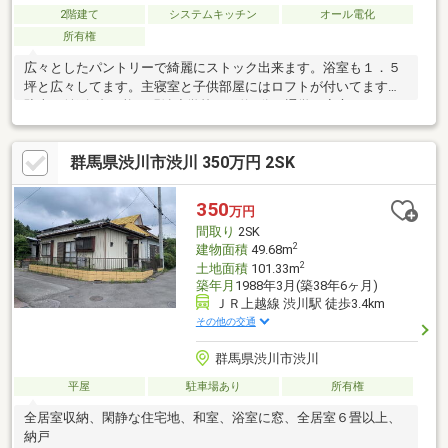
2階建て
システムキッチン
オール電化
所有権
広々としたパントリーで綺麗にストック出来ます。浴室も１．５
坪と広々してます。主寝室と子供部屋にはロフトが付いてます。
駐車も並列4台可能、明治小学校まで約8分で通学も安心ジョイホ
ンパークまで約2500ｍ、
群馬県渋川市渋川 350万円 2SK
350
万円
間取り
2SK
2
建物面積
49.68m
2
土地面積
101.33m
築年月
1988年3月(築38年6ヶ月)
ＪＲ上越線 渋川駅 徒歩3.4km
その他の交通
群馬県渋川市渋川
平屋
駐車場あり
所有権
全居室収納、閑静な住宅地、和室、浴室に窓、全居室６畳以上、
納戸