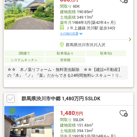
万円
り、お問い合わせいただけます。
間取り
6DK
2
建物面積
190.85m
2
土地面積
349.17m
築年月
1984年5月(築42年4ヶ月)
ＪＲ上越線 渋川駅 徒歩34分
その他の交通
群馬県渋川市渋川入沢
2階建て
駐車場あり
駐車3台
システムキッチン
所有権
☆☆ 木ノ葉リフォーム・無料害虫駆除 ☆☆【建設×不動産】
の『木』『ノ』『葉』だからできる24時間無料レスキュー！リフ
ォーム・無料害虫駆除サビース対応しております！中古でもアフ
ターサービスがついており、住んでからの安心をずっとお届けし
ます！内覧時に、無料相談・お見積りも物件ごとに作成可能！！
群馬県渋川市中郷 1,480万円 5SLDK
オウチ探しも、リフォームも一緒に相談できます！＼弊社には、
『きつね隊』・『ゴリラ隊』という無料かけつけサービスの仕組
みが、整っています♪／住んでからのお家トラブル、緊急対応も承
1,480
万円
っております♪お家のこと、すべて木ノ葉プランニングにお任せく
間取り
5SLDK
ださい＾＾
2
建物面積
151.43m
2
土地面積
394.13m
築年月
1992年3月(築34年6ヶ月)