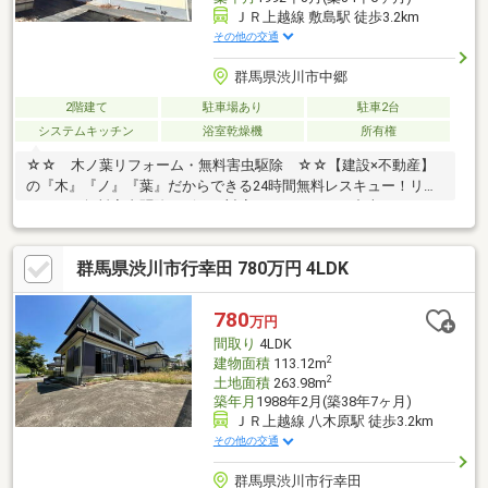
ＪＲ上越線 敷島駅 徒歩3.2km
その他の交通
群馬県渋川市中郷
2階建て
駐車場あり
駐車2台
システムキッチン
浴室乾燥機
所有権
☆☆ 木ノ葉リフォーム・無料害虫駆除 ☆☆【建設×不動産】
の『木』『ノ』『葉』だからできる24時間無料レスキュー！リフ
ォーム・無料害虫駆除サビース対応しております！中古でもアフ
ターサービスがついており、住んでからの安心をずっとお届けし
ます！内覧時に、無料相談・お見積りも物件ごとに作成可能！！
群馬県渋川市行幸田 780万円 4LDK
オウチ探しも、リフォームも一緒に相談できます！＼弊社には、
『きつね隊』・『ゴリラ隊』という無料かけつけサービスの仕組
みが、整っています♪／住んでからのお家トラブル、緊急対応も承
780
万円
っております♪お家のこと、すべて木ノ葉プランニングにお任せく
間取り
4LDK
ださい＾＾
2
建物面積
113.12m
2
土地面積
263.98m
築年月
1988年2月(築38年7ヶ月)
ＪＲ上越線 八木原駅 徒歩3.2km
その他の交通
群馬県渋川市行幸田