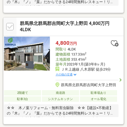
の『木』『ノ』『葉』だからできる24時間無料レスキュー！リフ
ォーム・無料害虫駆除サビース対応しております！中古でもアフ
ターサービスがついており、住んでからの安心をずっとお届けし
ます！内覧時に、無料相談・お見積りも物件ごとに作成可能！！
群馬県北群馬郡吉岡町大字上野田 4,800万円
オウチ探しも、リフォームも一緒に相談できます！＼弊社には、
『きつね隊』・『ゴリラ隊』という無料かけつけサービスの仕組
4LDK
みが、整っています♪／住んでからのお家トラブル、緊急対応も承
っております♪お家のこと、すべて木ノ葉プランニングにお任せく
4,800
万円
ださい＾＾
間取り
4LDK
2
建物面積
137.33m
2
土地面積
353.41m
築年月
2023年1月(築3年8ヶ月)
ＪＲ上越線 八木原駅 徒歩29分
その他の交通
群馬県北群馬郡吉岡町大字上野田
2階建て
南道路
駐車場あり
駐車3台
システムキッチン
オール電化
☆☆ 木ノ葉リフォーム・無料害虫駆除 ☆☆【建設×不動産】
の『木』『ノ』『葉』だからできる24時間無料レスキュー！リフ
ォーム・無料害虫駆除サビース対応しております！中古でもアフ
ターサービスがついており、住んでからの安心をずっとお届けし