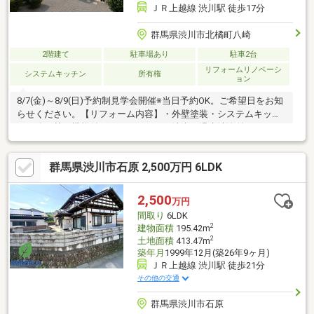
ＪＲ上越線 渋川駅 徒歩17分
群馬県渋川市北橘町八崎
2階建て
駐車場あり
駐車2台
リフォームリノベーシ
システムキッチン
所有権
ョン
8/7(金)～8/9(日)予約制見学会開催※当日予約OK。ご希望日をお知
らせください。【リフォーム内容】・外壁塗装・システムキッチ
ンや追い焚き機能付きユニットバス、清潔な温水洗浄付きトイ
レ、洗面化粧台新品交換・シロアリ防除工事（施工日より5年保
証）【おすすめポイント】・5SLDKの2階建て住宅。各居室6帖以
群馬県渋川市石原 2,500万円 6LDK
上の広さがございます。・返済額や融資可能額など、お客様のご
希望にあわせてご提案。住宅ローンが初めての方でもお気軽にご
相談ください。【周辺施設】・橘北小学校まで約200ｍ（徒歩3
2,500
万円
分）、北橘中学校まで約1570ｍ（徒歩20分）のお子様のいるご家
間取り
6LDK
族には安心な立地。
2
建物面積
195.42m
2
土地面積
413.47m
築年月
1999年12月(築26年9ヶ月)
ＪＲ上越線 渋川駅 徒歩21分
その他の交通
群馬県渋川市石原