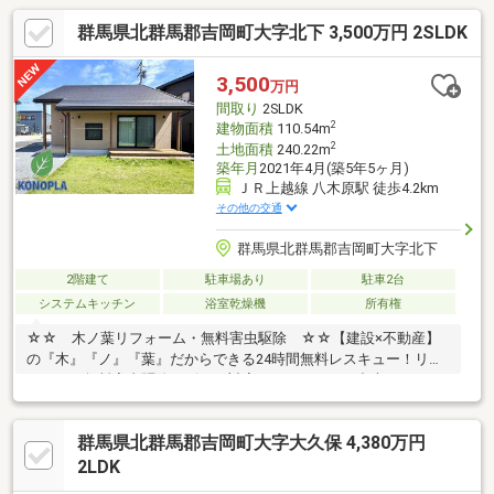
群馬県北群馬郡吉岡町大字北下 3,500万円 2SLDK
3,500
万円
間取り
2SLDK
2
建物面積
110.54m
2
土地面積
240.22m
築年月
2021年4月(築5年5ヶ月)
ＪＲ上越線 八木原駅 徒歩4.2km
その他の交通
群馬県北群馬郡吉岡町大字北下
2階建て
駐車場あり
駐車2台
システムキッチン
浴室乾燥機
所有権
☆☆ 木ノ葉リフォーム・無料害虫駆除 ☆☆【建設×不動産】
の『木』『ノ』『葉』だからできる24時間無料レスキュー！リフ
ォーム・無料害虫駆除サビース対応しております！中古でもアフ
ターサービスがついており、住んでからの安心をずっとお届けし
ます！内覧時に、無料相談・お見積りも物件ごとに作成可能！！
群馬県北群馬郡吉岡町大字大久保 4,380万円
オウチ探しも、リフォームも一緒に相談できます！＼弊社には、
『きつね隊』・『ゴリラ隊』という無料かけつけサービスの仕組
2LDK
みが、整っています♪／住んでからのお家トラブル、緊急対応も承