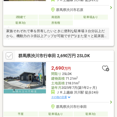
群馬県渋川市石原
2階建て
南道路
駐車場あり
駐車3台
所有権
家族それぞれで車を所有したいときに便利な駐車場３台分以上だ
から、機動力の３倍以上アップが可能です(^^)/また堂々と延床面
積１６９．６５㎡の居室空間で、その上閑静な住宅街立地の物件
だから、騒々しい街の喧噪から離れて生活できます☆ちなみに小
鳥が奏でる庭のある住まいです♪家族の物語が生まれる５ＬＤＫ。
群馬県渋川市行幸田 2,690万円 2SLDK
是非見学にお越しください(#^^#)
2,690
万円
間取り
2SLDK
2
建物面積
71.21m
2
土地面積
218.31m
築年月
2025年7月(築1年2ヶ月)
ＪＲ上越線 渋川駅 徒歩24分
その他の交通
群馬県渋川市行幸田
平屋
駐車場あり
駐車3台