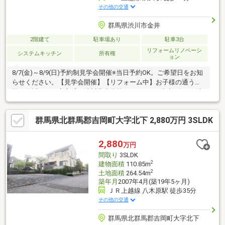
その他の交通
群馬県渋川市金井
2階建て
駐車場あり
駐車3台
リフォームリノベーシ
システムキッチン
所有権
ョン
8/7(金)～8/9(日)予約制見学会開催※当日予約OK。ご希望日をお知
らせください。【見学会開催】【リフォーム中】お子様の通う学
校が身近にある安心感。渋川北小学校まで260ｍ（徒歩4分）、渋
川北中学校まで140ｍ（徒歩2分）の立地。
群馬県北群馬郡吉岡町大字北下 2,880万円 3SLDK
2,880
万円
間取り
3SLDK
2
建物面積
110.85m
2
土地面積
264.54m
築年月
2007年4月(築19年5ヶ月)
ＪＲ上越線 八木原駅 徒歩35分
その他の交通
群馬県北群馬郡吉岡町大字北下