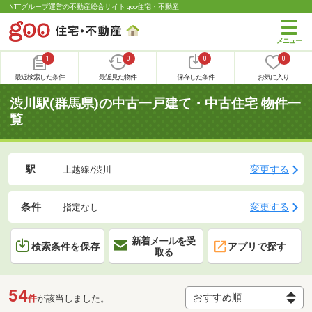
NTTグループ運営の不動産総合サイト goo住宅・不動産
1
0
0
0
最近検索した条件
最近見た物件
保存した条件
お気に入り
渋川駅(群馬県)の中古一戸建て・中古住宅 物件一
覧
駅
変更する
上越線/渋川
条件
変更する
指定なし
新着メールを受
検索条件を保存
アプリで探す
取る
54
件
が該当しました。