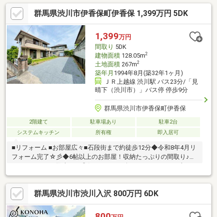
ます！内覧時に、無料相談・お見積りも物件ごとに作成可能！！
群馬県渋川市伊香保町伊香保 1,399万円 5DK
オウチ探しも、リフォームも一緒に相談できます！＼弊社には、
『きつね隊』・『ゴリラ隊』という無料かけつけサービスの仕組
みが、整っています♪／住んでからのお家トラブル、緊急対応も承
1,399
万円
っております♪お家のこと、すべて木ノ葉プランニングにお任せく
間取り
5DK
ださい＾＾
2
建物面積
128.05m
2
土地面積
267m
築年月
1994年8月(築32年1ヶ月)
ＪＲ上越線 渋川駅 バス23分/「見
晴下（渋川市）」バス停 停歩9分
群馬県渋川市伊香保町伊香保
2階建て
駐車場あり
駐車2台
システムキッチン
所有権
即入居可
■リフォーム ■お部屋広々■石段街まで約徒歩12分◆令和8年4月リ
フォーム完了☆彡◆6帖以上のお部屋！収納たっぷりの間取り♪◆
ちょっとしたお散歩にも◎(^^マイホーム探しは、コアライブにご
相談ください！■自己資金０円から住宅購入できます!■他社様でご
紹介されている物件も一緒にご提案できます。■他社様や過去に
群馬県渋川市渋川入沢 800万円 6DK
ローンお断りされた方。ローンに自信あります。■平日のご見学
希望大歓迎です。ご見学予約は0120-919-727【通話料無料】まで
お気軽にお電話ください。スマートフォンの方は青いバナーよ
800