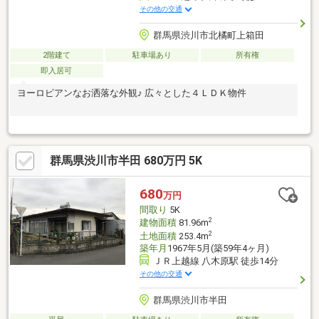
その他の交通
群馬県渋川市北橘町上箱田
2階建て
駐車場あり
所有権
即入居可
ヨーロピアンなお洒落な外観♪ 広々とした４ＬＤＫ物件
群馬県渋川市半田 680万円 5K
680
万円
間取り
5K
2
建物面積
81.96m
2
土地面積
253.4m
築年月
1967年5月(築59年4ヶ月)
ＪＲ上越線 八木原駅 徒歩14分
その他の交通
群馬県渋川市半田