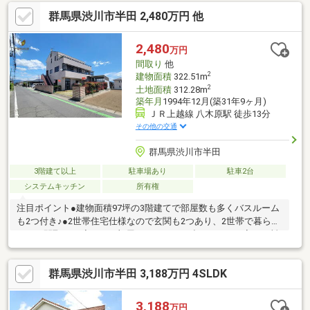
ます！内覧時に、無料相談・お見積りも物件ごとに作成可能！！
群馬県渋川市半田 2,480万円 他
オウチ探しも、リフォームも一緒に相談できます！＼弊社には、
『きつね隊』・『ゴリラ隊』という無料かけつけサービスの仕組
みが、整っています♪／住んでからのお家トラブル、緊急対応も承
2,480
万円
っております♪お家のこと、すべて木ノ葉プランニングにお任せく
間取り
他
ださい＾＾
2
建物面積
322.51m
2
土地面積
312.28m
築年月
1994年12月(築31年9ヶ月)
ＪＲ上越線 八木原駅 徒歩13分
その他の交通
群馬県渋川市半田
3階建て以上
駐車場あり
駐車2台
システムキッチン
所有権
注目ポイント●建物面積97坪の3階建てで部屋数も多くバスルーム
も2つ付き♪●2世帯住宅仕様なので玄関も2つあり、2世帯で暮らし
やすい間取り♪●廊下もお部屋もゆとりある造りのためお家でお料
理教室などもできそうです
♪◇◆◇◆◇◆◇◆◇◆◇◆◇◆◇◆◇◆◇◆◇◆◇◆◇＜今
群馬県渋川市半田 3,188万円 4SLDK
日見たい・資料だけ欲しい・近くの物件も見てみたい＞何でもご
相談ください♪☆当社で掲載していない物件でもご案内できま
す。☆住宅ローンに強い会社です。☆しつこい営業は一切いたし
3,188
万円