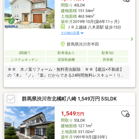
ません。☆お電話はこちらから⇒0279-26-2673☆メールでのご対
間取り
4SLDK
応、資料請求も大歓迎です☆
2
建物面積
151.54m
2
土地面積
463.94m
築年月
2019年10月(築6年11ヶ月)
ＪＲ上越線 八木原駅 徒歩15分
その他の交通
群馬県渋川市半田
2階建て
駐車場あり
駐車3台
システムキッチン
浴室乾燥機
所有権
☆☆ 木ノ葉リフォーム・無料害虫駆除 ☆☆【建設×不動産】
の『木』『ノ』『葉』だからできる24時間無料レスキュー！リフ
ォーム・無料害虫駆除サビース対応しております！中古でもアフ
ターサービスがついており、住んでからの安心をずっとお届けし
ます！内覧時に、無料相談・お見積りも物件ごとに作成可能！！
群馬県渋川市北橘町八崎 1,549万円 5SLDK
オウチ探しも、リフォームも一緒に相談できます！＼弊社には、
『きつね隊』・『ゴリラ隊』という無料かけつけサービスの仕組
みが、整っています♪／住んでからのお家トラブル、緊急対応も承
1,549
万円
っております♪お家のこと、すべて木ノ葉プランニングにお任せく
間取り
5SLDK
ださい＾＾
2
建物面積
127.1m
2
土地面積
331.02m
築年月
1991年9月(築35年)