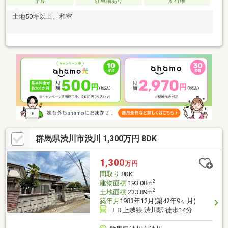
平屋
駐車場あり
所有権
土地50坪以上、和室
群馬県渋川市渋川 1,300万円 8DK
1,300
万円
間取り
8DK
2
建物面積
193.08m
2
土地面積
233.89m
築年月
1983年12月(築42年9ヶ月)
ＪＲ上越線 渋川駅 徒歩14分