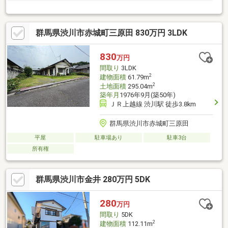
群馬県渋川市赤城町三原田 830万円 3LDK
830
万円
間取り
3LDK
2
建物面積
61.79m
2
土地面積
295.04m
築年月
1976年9月(築50年)
ＪＲ上越線 渋川駅 徒歩3.8km
群馬県渋川市赤城町三原田
平屋
駐車場あり
駐車3台
所有権
群馬県渋川市金井 280万円 5DK
280
万円
間取り
5DK
2
建物面積
112.11m