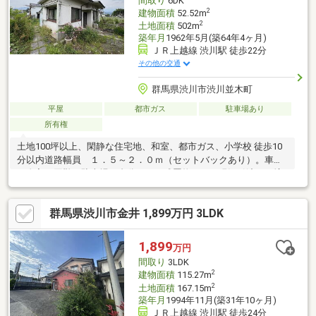
間取り
6DK
2
建物面積
52.52m
2
土地面積
502m
築年月
1962年5月(築64年4ヶ月)
ＪＲ上越線 渋川駅 徒歩22分
その他の交通
群馬県渋川市渋川並木町
平屋
都市ガス
駐車場あり
所有権
土地100坪以上、閑静な住宅地、和室、都市ガス、小学校 徒歩10
分以内道路幅員 １．５～２．０ｍ（セットバックあり）。車で
の進入は困難。駐車場１台分あり。残置物あり、現況引渡し。境
界非明示。増築箇所あり（未登記）、水道管引込管は連合菅（近
隣との共有管）。地目変更の手続必要
群馬県渋川市金井 1,899万円 3LDK
1,899
万円
間取り
3LDK
2
建物面積
115.27m
2
土地面積
167.15m
築年月
1994年11月(築31年10ヶ月)
ＪＲ上越線 渋川駅 徒歩24分