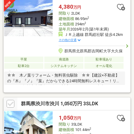
っております♪お家のこと、すべて木ノ葉プランニングにお任せく
4,380
万円
ださい＾＾
間取り
2LDK
2
建物面積
86.95m
2
土地面積
294m
築年月
2026年2月(築1年未満)
ＪＲ上越線 群馬総社駅 徒歩4.2km
その他の交通
群馬県北群馬郡吉岡町大字大久保
平屋
南道路
駐車場あり
駐車2台
システムキッチン
オール電化
☆☆ 木ノ葉リフォーム・無料害虫駆除 ☆☆【建設×不動産】
の『木』『ノ』『葉』だからできる24時間無料レスキュー！リフ
ォーム・無料害虫駆除サビース対応しております！中古でもアフ
ターサービスがついており、住んでからの安心をずっとお届けし
ます！内覧時に、無料相談・お見積りも物件ごとに作成可能！！
群馬県渋川市渋川 1,050万円 3SLDK
オウチ探しも、リフォームも一緒に相談できます！＼弊社には、
『きつね隊』・『ゴリラ隊』という無料かけつけサービスの仕組
みが、整っています♪／住んでからのお家トラブル、緊急対応も承
1,050
万円
っております♪お家のこと、すべて木ノ葉プランニングにお任せく
間取り
3SLDK
ださい＾＾
2
建物面積
101.44m