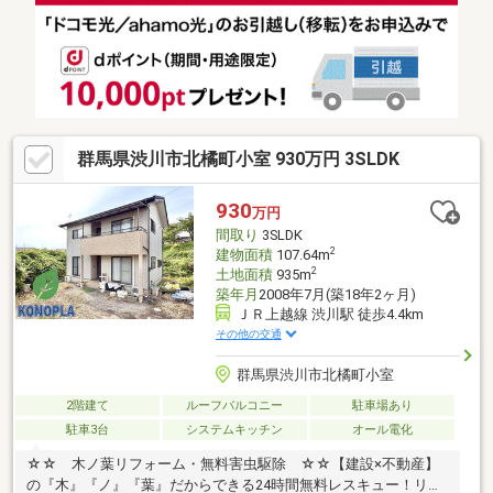
群馬県渋川市北橘町小室 930万円 3SLDK
930
万円
間取り
3SLDK
2
建物面積
107.64m
2
土地面積
935m
築年月
2008年7月(築18年2ヶ月)
ＪＲ上越線 渋川駅 徒歩4.4km
その他の交通
群馬県渋川市北橘町小室
2階建て
ルーフバルコニー
駐車場あり
駐車3台
システムキッチン
オール電化
☆☆ 木ノ葉リフォーム・無料害虫駆除 ☆☆【建設×不動産】
の『木』『ノ』『葉』だからできる24時間無料レスキュー！リフ