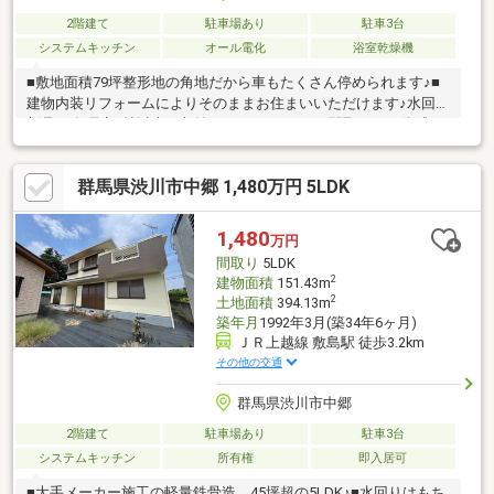
2階建て
駐車場あり
駐車3台
システムキッチン
オール電化
浴室乾燥機
■敷地面積79坪整形地の角地だから車もたくさん停められます♪■
建物内装リフォームによりそのままお住まいいただけます♪水回り
新品♪■各居室6帖以上で収納たっぷりな4LDKの間取りをご体感く
ださい♪■1km圏内にスーパー、薬局、100円ショップ、飲食店な
ど生活施設が充実しています♪■閑静な住宅街でゆったり生活でき
群馬県渋川市中郷 1,480万円 5LDK
ます♪とても静かな環境です♪■空家なので気兼ねなく内覧できま
す♪■送迎も可能です♪見学ご希望の方はお気軽にお申し付けくだ
さい♪※告知事項あり新築・中古・土地・注文住宅・リフォームな
1,480
万円
ど不動産に関することはお気軽にお問合せください♪寄り添ってご
間取り
5LDK
対応させていただきます♪
2
建物面積
151.43m
2
土地面積
394.13m
築年月
1992年3月(築34年6ヶ月)
ＪＲ上越線 敷島駅 徒歩3.2km
その他の交通
群馬県渋川市中郷
2階建て
駐車場あり
駐車3台
システムキッチン
所有権
即入居可
■大手メーカー施工の軽量鉄骨造、45坪超の5LDK♪■水回りはもち