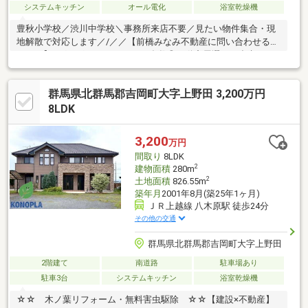
システムキッチン
オール電化
浴室乾燥機
豊秋小学校／渋川中学校＼事務所来店不要／見たい物件集合・現
地解散で対応します／/／／【前橋みなみ不動産に問い合わせるメ
リット】■グーグル・HPに口コミ多数◎不動産屋選びの参考に／■
女性目線・男性目線どちらもの意見を反映しやすい■担当者が転
勤や転職で変わってしまう心配なし◎■少数精鋭だから個人情報
群馬県北群馬郡吉岡町大字上野田 3,200万円
が多くの人に知られる心配なし◎■同じ物件を何度見ても嫌がり
ません／■私たちはお客様への無理な営業活動を嫌います。（期
8LDK
待以上のサービスを提供できるように心掛けております！ご安心
下さい）■宅地建物取引士、住宅ローンアドバイザー、FPの資格
3,200
万円
経験を活かしたご提案を心掛けます！＼＼＼
間取り
8LDK
2
建物面積
280m
2
土地面積
826.55m
築年月
2001年8月(築25年1ヶ月)
ＪＲ上越線 八木原駅 徒歩24分
その他の交通
群馬県北群馬郡吉岡町大字上野田
2階建て
南道路
駐車場あり
駐車3台
システムキッチン
浴室乾燥機
☆☆ 木ノ葉リフォーム・無料害虫駆除 ☆☆【建設×不動産】