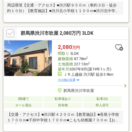
周辺環境【交通・アクセス】■渋川駅９５０ｍ（車約３分・徒歩
約１０分）【教育施設】■渋川北小学校１１００ｍ■渋川北中学校
１７００ｍ■第一保育所５００ｍ【お買い物】■ベルク渋川店９０
０ｍ■セブンイレブン渋川東町店５００ｍ【医療機関】■いその眼
科１００ｍ
群馬県渋川市吹屋 2,080万円 3LDK
2,080
万円
間取り
3LDK
2
建物面積
87.78m
2
土地面積
227.13m
築年月
2007年8月(築19年1ヶ月)
ＪＲ上越線 渋川駅 徒歩3.9km
その他の交通
群馬県渋川市吹屋
2階建て
駐車場あり
駐車2台
オール電化
所有権
即入居可
【交通・アクセス】■渋川駅４２００ｍ【教育施設】■長尾小学校
１７００ｍ■子持中学校１７００ｍ■こもち幼稚園７００ｍ【お買
い物】■ベイシア渋川こもち店３００ｍ■ドラッグストアコスモス
子持店２５０ｍ■ローンン渋川鯉沢店９００ｍ【その他】・現況