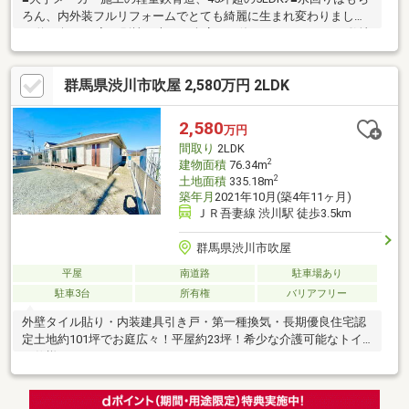
ろん、内外装フルリフォームでとても綺麗に生まれ変わりました
♪■約12坪の平家の別棟や大きな倉庫もお使いいただけます♪■敷地
も約120坪の整形地で車スペースにも困らない♪■徒歩10分圏内に
スーパーや小・中学校など嬉しい施設が点在♪■収納もたっぷりの
群馬県渋川市吹屋 2,580万円 2LDK
使いやすい間取りを一度ご確認ください♪■送迎も可能です♪見学
ご希望の方はお気軽にお申し付けください♪新築・中古・土地・注
文住宅・リフォームなど不動産に関することはお気軽にお問合せ
2,580
万円
ください♪寄り添ってご対応させていただきます♪
間取り
2LDK
2
建物面積
76.34m
2
土地面積
335.18m
築年月
2021年10月(築4年11ヶ月)
ＪＲ吾妻線 渋川駅 徒歩3.5km
群馬県渋川市吹屋
平屋
南道路
駐車場あり
駐車3台
所有権
バリアフリー
外壁タイル貼り・内装建具引き戸・第一種換気・長期優良住宅認
定土地約101坪でお庭広々！平屋約23坪！希少な介護可能なトイ
レ仕様！