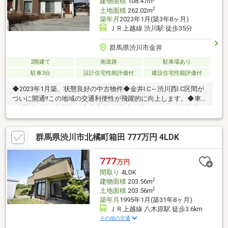
建物面積
108.47m
2
土地面積
262.02m
築年月
2023年1月(築3年8ヶ月)
ＪＲ上越線 渋川駅 徒歩35分
群馬県渋川市金井
2階建て
南道路
駐車場あり
駐車3台
設計住宅性能評価付
建設住宅性能評価付
◆2023年1月築、状態良好の中古物件◆金井I.C～渋川西I.C区間が
ついに開通!!この地域の交通利便性が飛躍的に向上します。◆車で
5分圏内に買い物施設が充実◆車3台駐車可能なゆとりの敷地◆ガ
ーデニングも楽しめる庭付き◆広々南向きバルコニー
群馬県渋川市北橘町箱田 777万円 4LDK
777
万円
間取り
4LDK
2
建物面積
203.56m
2
土地面積
203.56m
築年月
1995年1月(築31年8ヶ月)
ＪＲ上越線 八木原駅 徒歩3.6km
その他の交通