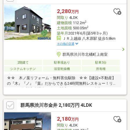
『きつね隊』・『ゴリラ隊』という無料かけつけサービスの仕組
みが、整っています♪／住んでからのお家トラブル、緊急対応も承
2,280
万円
っております♪お家のこと、すべて木ノ葉プランニングにお任せく
間取り
4LDK
ださい＾＾
2
建物面積
112.2m
2
土地面積
500.05m
築年月
2021年6月(築5年3ヶ月)
ＪＲ上越線 八木原駅 徒歩5.8km
その他の交通
群馬県渋川市北橘町上南室
2階建て
駐車場あり
駐車3台
システムキッチン
浴室乾燥機
所有権
☆☆ 木ノ葉リフォーム・無料害虫駆除 ☆☆【建設×不動産】
の『木』『ノ』『葉』だからできる24時間無料レスキュー！リフ
ォーム・無料害虫駆除サビース対応しております！中古でもアフ
ターサービスがついており、住んでからの安心をずっとお届けし
ます！内覧時に、無料相談・お見積りも物件ごとに作成可能！！
群馬県渋川市金井 2,180万円 4LDK
オウチ探しも、リフォームも一緒に相談できます！＼弊社には、
『きつね隊』・『ゴリラ隊』という無料かけつけサービスの仕組
みが、整っています♪／住んでからのお家トラブル、緊急対応も承
2,180
万円
っております♪お家のこと、すべて木ノ葉プランニングにお任せく
間取り
4LDK
ださい＾＾
2