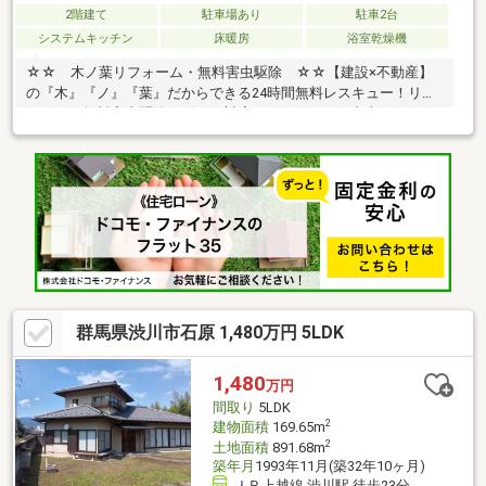
2階建て
駐車場あり
駐車2台
システムキッチン
床暖房
浴室乾燥機
☆☆ 木ノ葉リフォーム・無料害虫駆除 ☆☆【建設×不動産】
の『木』『ノ』『葉』だからできる24時間無料レスキュー！リフ
ォーム・無料害虫駆除サビース対応しております！中古でもアフ
ターサービスがついており、住んでからの安心をずっとお届けし
ます！内覧時に、無料相談・お見積りも物件ごとに作成可能！！
オウチ探しも、リフォームも一緒に相談できます！＼弊社には、
『きつね隊』・『ゴリラ隊』という無料かけつけサービスの仕組
みが、整っています♪／住んでからのお家トラブル、緊急対応も承
っております♪お家のこと、すべて木ノ葉プランニングにお任せく
ださい＾＾
群馬県渋川市石原 1,480万円 5LDK
1,480
万円
間取り
5LDK
2
建物面積
169.65m
2
土地面積
891.68m
築年月
1993年11月(築32年10ヶ月)
ＪＲ上越線 渋川駅 徒歩23分