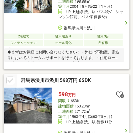
2
土地面積
198.88m
築年月
2004年8月(築22年1ヶ月)
ＪＲ上越線 渋川駅 バス4分/「シャ
ンソン館前」バス停 停歩6分
群馬県渋川市渋川
2階建て
駐車場あり
駐車3台
システムキッチン
オール電化
所有権
◆まずはお気軽にお問い合わせください！・弊社は不動産、家造
りにおいてのトータルサポートを行っております。・住宅ローン
に強く、お客様一人ひとりにあったご提案をさせていただきま
す。・スタッフ一同、誠心誠意ご対応させていただきます！◆経
験知識が豊富なスタッフが在籍！迅速な対応を心掛けておりま
群馬県渋川市渋川 598万円 6SDK
す。・お問合せを受けてから即日ご対応をさせていただきま
す。・その他物件情報も多数ございます！お気軽にお問い合わせ
ください。
598
万円
間取り
6SDK
2
建物面積
160.23m
2
土地面積
271.72m
築年月
1963年4月(築63年5ヶ月)
ＪＲ上越線 渋川駅 徒歩11分