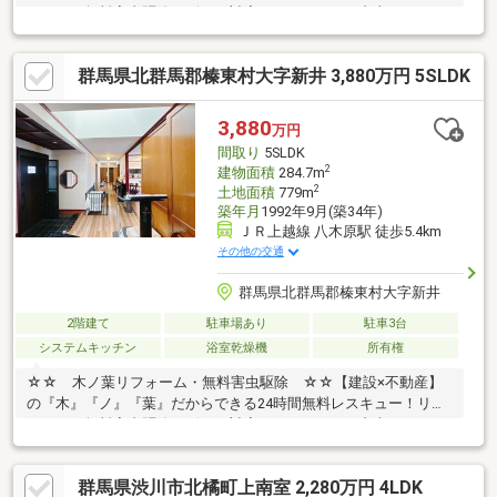
ォーム・無料害虫駆除サビース対応しております！中古でもアフ
ターサービスがついており、住んでからの安心をずっとお届けし
ます！内覧時に、無料相談・お見積りも物件ごとに作成可能！！
群馬県北群馬郡榛東村大字新井 3,880万円 5SLDK
オウチ探しも、リフォームも一緒に相談できます！＼弊社には、
『きつね隊』・『ゴリラ隊』という無料かけつけサービスの仕組
みが、整っています♪／住んでからのお家トラブル、緊急対応も承
3,880
万円
っております♪お家のこと、すべて木ノ葉プランニングにお任せく
間取り
5SLDK
ださい＾＾
2
建物面積
284.7m
2
土地面積
779m
築年月
1992年9月(築34年)
ＪＲ上越線 八木原駅 徒歩5.4km
その他の交通
群馬県北群馬郡榛東村大字新井
2階建て
駐車場あり
駐車3台
システムキッチン
浴室乾燥機
所有権
☆☆ 木ノ葉リフォーム・無料害虫駆除 ☆☆【建設×不動産】
の『木』『ノ』『葉』だからできる24時間無料レスキュー！リフ
ォーム・無料害虫駆除サビース対応しております！中古でもアフ
ターサービスがついており、住んでからの安心をずっとお届けし
ます！内覧時に、無料相談・お見積りも物件ごとに作成可能！！
群馬県渋川市北橘町上南室 2,280万円 4LDK
オウチ探しも、リフォームも一緒に相談できます！＼弊社には、