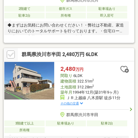
群馬県渋川市渋川
2階建て
都市ガス
駐車場あり
駐車2台
所有権
即入居可
◆まずはお気軽にお問い合わせください！・弊社は不動産、家造
りにおいてのトータルサポートを行っております。・住宅ローン
に強く、お客様一人ひとりにあったご提案をさせていただきま
す。・スタッフ一同、誠心誠意ご対応させていただきます！◆経
験知識が豊富なスタッフが在籍！迅速な対応を心掛けておりま
群馬県渋川市半田 2,480万円 6LDK
す。・お問合せを受けてから即日ご対応をさせていただきま
す。・その他物件情報も多数ございます！お気軽にお問い合わせ
ください。
2,480
万円
間取り
6LDK
2
建物面積
322.51m
2
土地面積
312.28m
築年月
1994年12月(築31年9ヶ月)
ＪＲ上越線 八木原駅 徒歩11分
その他の交通
群馬県渋川市半田
3階建て以上
駐車場あり
駐車2台
所有権