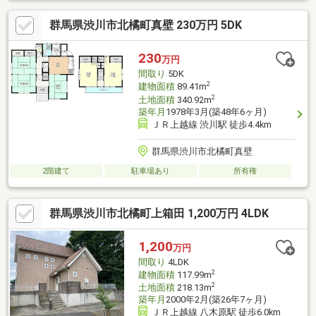
渡し（図面と現況と相違がある場合は現況を優先致します。）・
群馬県渋川市北橘町真壁 230万円 5DK
設備（エアコン含む）については正常な動作を保証するものでは
ありません。
230
万円
間取り
5DK
2
建物面積
89.41m
2
土地面積
340.92m
築年月
1978年3月(築48年6ヶ月)
ＪＲ上越線 渋川駅 徒歩4.4km
群馬県渋川市北橘町真壁
2階建て
駐車場あり
所有権
群馬県渋川市北橘町上箱田 1,200万円 4LDK
1,200
万円
間取り
4LDK
2
建物面積
117.99m
2
土地面積
218.13m
築年月
2000年2月(築26年7ヶ月)
ＪＲ上越線 八木原駅 徒歩6.0km