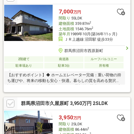
でも対応致します／ ≪営業時間≫ 9:00～19:00 .・♪キッ
ズスペース有◎お子様連れも大歓迎♪・.
7,000
万円
間取り
5SLDK
2
建物面積
359.87m
2
土地面積
1546.76m
築年月
1989年10月(築36年11ヶ月)
ＪＲ上越線 沼田駅 徒歩33分
群馬県沼田市西原新町
2階建て
南道路
ルーフバルコニー
駐車場あり
駐車3台
所有権
【おすすめポイント】◆ ホームエレベーター完備：重い荷物の持
ち運びや、将来の移動も安心・快適。暮らしの質を高める贅沢な
設備です。◆ 敷地内に大型ガレージ＆屋根付き駐車スペース：大
切なお車やバイクを天候から守るシャッター付き大型ガレージ。
複数台の駐車もゆったり可能です。◆ 開放感ある上質な室内：
群馬県沼田市久屋原町 3,950万円 2SLDK
広々としたLDK、2人同時に使える贅沢なワイド洗面台、ゆったり
寛げる大型浴槽など、ワンランク上の仕様。【充実の周辺環
境】・沼田小学校：約1400ｍ（徒歩18分）・沼田西中学校：約
3,950
万円
500ｍ（徒歩7分）・フレッセイ沼田栄町店：約1.5km（お車4分）
間取り
2SLDK
毎日のお買い物や通学にも便利な好立地です！
2
建物面積
86.44m
2