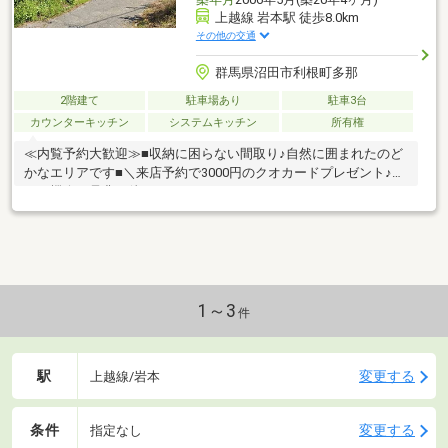
上越線 岩本駅 徒歩8.0km
その他の交通
群馬県沼田市利根町多那
2階建て
駐車場あり
駐車3台
カウンターキッチン
システムキッチン
所有権
≪内覧予約大歓迎≫■収納に困らない間取り♪自然に囲まれたのど
かなエリアです■＼来店予約で3000円のクオカードプレゼント♪／
この機会に是非お待ちしております！
1～3
件
駅
変更する
上越線/岩本
条件
変更する
指定なし