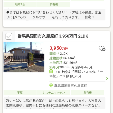
駐車2台
所有権
◆まずはお気軽にお問い合わせください！・弊社は不動産、家造
りにおいてのトータルサポートを行っております。・住宅ローン
に強く、お客様一人ひとりにあったご提案をさせていただきま
す。・スタッフ一同、誠心誠意ご対応させていただきます！◆経
験知識が豊富なスタッフが在籍！迅速な対応を心掛けておりま
群馬県沼田市久屋原町 3,950万円 2LDK
す。・お問合せを受けてから即日ご対応をさせていただきま
す。・その他物件情報も多数ございます！お気軽にお問い合わせ
ください。
3,950
万円
間取り
2LDK
2
建物面積
86.44m
2
土地面積
531.86m
築年月
2020年5月(築6年4ヶ月)
ＪＲ上越線 沼田駅 バス20分/「一
本松」バス停 停歩8分
群馬県沼田市久屋原町
平屋
システムキッチン
所有権
窓いっぱいに広がる絶景が、日々の暮らしを彩ります。大容量の
玄関収納や、室内干しにも便利な洗面所横の収納スペースなど、
快適な暮らしを支える設備も充実。心地よさと使いやすさを兼ね