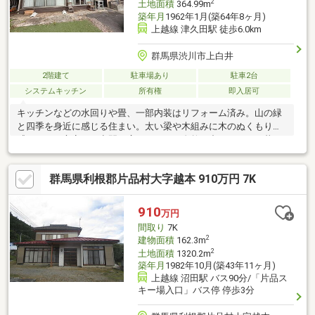
2
土地面積
364.99m
築年月
1962年1月(築64年8ヶ月)
上越線 津久田駅 徒歩6.0km
群馬県渋川市上白井
2階建て
駐車場あり
駐車2台
システムキッチン
所有権
即入居可
キッチンなどの水回りや畳、一部内装はリフォーム済み。山の緑
と四季を身近に感じる住まい。太い梁や木組みに木のぬくもりが
感じられ、心安らぐ空間が広がります。自然の中でゆったり暮ら
したい方におすすめです。
群馬県利根郡片品村大字越本 910万円 7K
910
万円
間取り
7K
2
建物面積
162.3m
2
土地面積
1320.2m
築年月
1982年10月(築43年11ヶ月)
上越線 沼田駅 バス90分/「片品ス
キー場入口」バス停 停歩3分