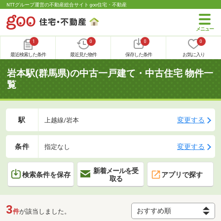
NTTグループ運営の不動産総合サイト goo住宅・不動産
1
0
0
0
最近検索した条件
最近見た物件
保存した条件
お気に入り
岩本駅(群馬県)の中古一戸建て・中古住宅 物件一
覧
駅
変更する
上越線/岩本
条件
変更する
指定なし
新着メールを受
検索条件を保存
アプリで探す
取る
3
件
が該当しました。