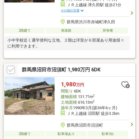
ＪＲ上越線 津久田駅 徒歩21分
その他の交通
群馬県渋川市赤城町津久田
2階建て
南道路
所有権
小中学校近く通学便利な立地、２階は洋室が６部屋あり用途様々
に利用できます。
群馬県沼田市沼須町 1,980万円 6DK
1,980
万円
間取り
6DK
2
建物面積
131.71m
2
土地面積
616.13m
築年月
1990年3月(築36年6ヶ月)
ＪＲ上越線 沼田駅 徒歩3.2km
群馬県沼田市沼須町
2階建て
駐車場あり
駐車3台