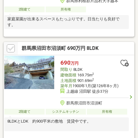
群馬県利根郡片品村大字越本
2階建て
所有権
家庭菜園が出来るスペースもたっぷりです。日当たりも良好で
す。
群馬県沼田市沼須町 690万円 8LDK
690
万円
間取り
8LDK
2
建物面積
169.75m
2
土地面積
901.69m
築年月
1900年1月(築126年8ヶ月)
上越線 沼田駅 徒歩37分
群馬県沼田市沼須町
2階建て
システムキッチン
所有権
8LDKとLDK 約900平米の敷地 賃貸中です。