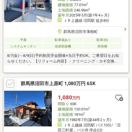
2
建物面積
77.01m
2
土地面積
246.96m
築年月
2025年5月(築1年4ヶ月)
ＪＲ上越線 沼田駅 徒歩8分
群馬県沼田市薄根町
平屋
駐車場あり
駐車3台
システムキッチン
浴室乾燥機
所有権
8/7(金)～8/9(日)予約制見学会開催※当日予約OK。ご希望日をお知
らせください。【リフォーム内容】・クリーニング・カギ交換を
行います。【おすすめポイント】・令和7年築の築浅平屋住宅。・
各居室収納スペース付きです。・返済額や融資可能額など、お客
様のご要望に合わせてご提案。住宅ローンが初めての方でもお気
群馬県沼田市上原町 1,080万円 6SK
軽にご相談ください。【周辺施設】・沼田小学校まで約1400ｍ
（徒歩18分）、沼田西中学校まで約500ｍ（徒歩7分）・フレッセ
イ沼田栄町店様まで約1.5km（お車4分）、ミニストップ沼田バイ
1,080
万円
パス店様まで約440ｍ（徒歩6分）の立地。
間取り
6SK
2
建物面積
130.01m
2
土地面積
181m
築年月
1982年7月(築44年2ヶ月)
ＪＲ上越線 沼田駅 バス10分/「沼
田三軒屋」バス停 停歩2分