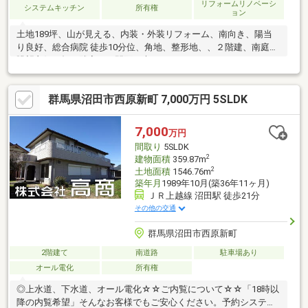
リフォームリノベーシ
システムキッチン
所有権
ョン
土地189坪、山が見える、内装・外装リフォーム、南向き、陽当
り良好、総合病院 徒歩10分位、角地、整形地、、２階建、南庭、
眺望良好、畑、隣家との間隔が大きい
群馬県沼田市西原新町 7,000万円 5SLDK
7,000
万円
間取り
5SLDK
2
建物面積
359.87m
2
土地面積
1546.76m
築年月
1989年10月(築36年11ヶ月)
ＪＲ上越線 沼田駅 徒歩21分
その他の交通
群馬県沼田市西原新町
2階建て
南道路
駐車場あり
オール電化
所有権
◎上水道、下水道、オール電化☆☆ご内覧について☆☆「18時以
降の内覧希望」そんなお客様でもご安心ください。予約システム