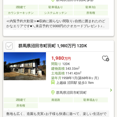
2階建て
駐車場あり
駐車3台
カウンターキッチン
システムキッチン
所有権
≪内覧予約大歓迎≫■収納に困らない間取り♪自然に囲まれたのど
かなエリアです■＼来店予約で3000円のクオカードプレゼント♪／
この機会に是非お待ちしております！
群馬県沼田市町田町 1,980万円 12DK
1,980
万円
間取り
12DK
2
建物面積
343.33m
2
土地面積
1141.42m
築年月
1958年1月(築68年8ヶ月)
上越線 沼田駅 徒歩3.1km
群馬県沼田市町田町
2階建て
南道路
駐車場あり
所有権
敷地も広く、造園も充実♪お子様も快適に遊べて、楽しい生活がで