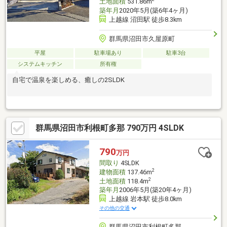
土地面積
531.86m
築年月
2020年5月(築6年4ヶ月)
上越線 沼田駅 徒歩8.3km
群馬県沼田市久屋原町
平屋
駐車場あり
駐車3台
システムキッチン
所有権
自宅で温泉を楽しめる、癒しの2SLDK
群馬県沼田市利根町多那 790万円 4SLDK
790
万円
間取り
4SLDK
2
建物面積
137.46m
2
土地面積
118.4m
築年月
2006年5月(築20年4ヶ月)
上越線 岩本駅 徒歩8.0km
その他の交通
群馬県沼田市利根町多那