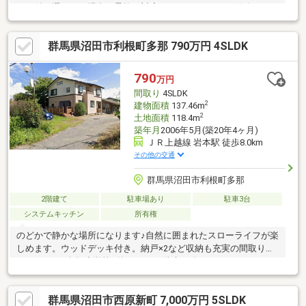
で日付が選べない場合も柔軟に対応いたします！ぜひお気軽にご
相談ください。◆現況：居住中◆計画道路：有◆建物構造：木・
鉄骨造かわらぶき2階建◆車庫面積：136.19㎡◆南側接道：10.6ｍ
群馬県沼田市利根町多那 790万円 4SLDK
～11.2ｍ
790
万円
間取り
4SLDK
2
建物面積
137.46m
2
土地面積
118.4m
築年月
2006年5月(築20年4ヶ月)
ＪＲ上越線 岩本駅 徒歩8.0km
その他の交通
群馬県沼田市利根町多那
2階建て
駐車場あり
駐車3台
システムキッチン
所有権
のどかで静かな場所になります♪自然に囲まれたスローライフが楽
しめます。ウッドデッキ付き。納戸×2など収納も充実の間取りに
なります。■多那小学校…約1600ｍ（徒歩22分）
━━━━━━━━━━━━━━━━━━━━ 伊勢崎発、群馬県
全域へ。『ビューハウス』
群馬県沼田市西原新町 7,000万円 5SLDK
━━━━━━━━━━━━━━━━━━━━ ＼営業時間外