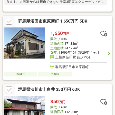
きます。古民家からは想像できない洋室3部屋はクローゼットが充
実♪
群馬県沼田市東原新町 1,650万円 5DK
1,650
万円
間取り
5DK
2
建物面積
171.32m
2
土地面積
347.27m
築年月
1996年10月(築29年11ヶ月)
上越線 沼田駅 徒歩29分
群馬県沼田市東原新町
2階建て
所有権
群馬県渋川市上白井 350万円 6DK
350
万円
間取り
6DK
2
建物面積
112.98m