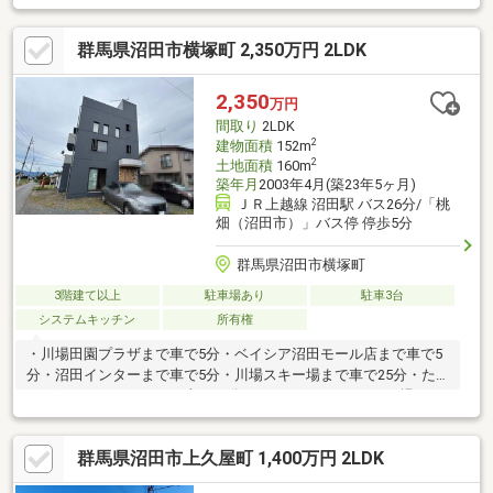
備えた、こだわりの住まいです！■主要採光面：南向き■温泉有り
（各戸引込み済）■温泉利用料：月６，４８０円（１５立米ま
群馬県沼田市横塚町 2,350万円 2LDK
で）要■風呂小屋付き（敷地内）■床下収納有り（洗面台下）
2,350
万円
間取り
2LDK
2
建物面積
152m
2
土地面積
160m
築年月
2003年4月(築23年5ヶ月)
ＪＲ上越線 沼田駅 バス26分/「桃
畑（沼田市）」バス停 停歩5分
群馬県沼田市横塚町
3階建て以上
駐車場あり
駐車3台
システムキッチン
所有権
・川場田園プラザまで車で5分・ベイシア沼田モール店まで車で5
分・沼田インターまで車で5分・川場スキー場まで車で25分・た
んばらスキーパークまで車で30分・ノルンみなかみスキー場まで
車で25分等々多くの施設にアクセスがしやすい物件です！お風呂
2ケ所に御手洗2ケ所で使い勝手が良い3階建のお家です休日に屋
群馬県沼田市上久屋町 1,400万円 2LDK
上でBBQ、花火等、生活に彩りが持たせられます！