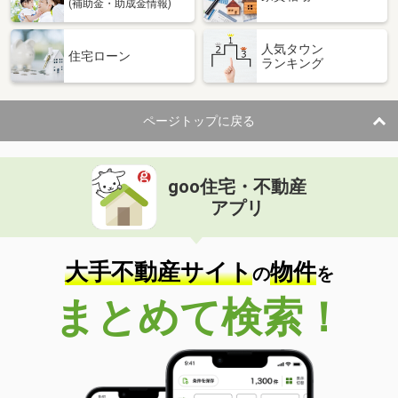
(補助金・助成金情報)
人気タウン
住宅ローン
ランキング
ページトップに戻る
goo住宅・不動産
アプリ
大手不動産サイト
物件
の
を
まとめて検索！