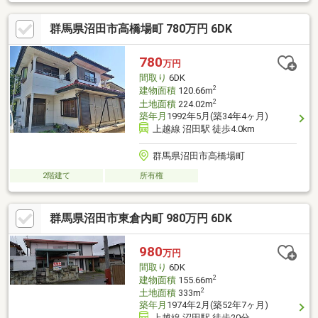
群馬県沼田市高橋場町 780万円 6DK
780
万円
間取り
6DK
2
建物面積
120.66m
2
土地面積
224.02m
築年月
1992年5月(築34年4ヶ月)
上越線 沼田駅 徒歩4.0km
群馬県沼田市高橋場町
2階建て
所有権
群馬県沼田市東倉内町 980万円 6DK
980
万円
間取り
6DK
2
建物面積
155.66m
2
土地面積
333m
築年月
1974年2月(築52年7ヶ月)
上越線 沼田駅 徒歩20分