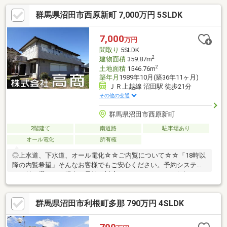
群馬県沼田市西原新町 7,000万円 5SLDK
7,000
万円
間取り
5SLDK
2
建物面積
359.87m
2
土地面積
1546.76m
築年月
1989年10月(築36年11ヶ月)
ＪＲ上越線 沼田駅 徒歩21分
その他の交通
群馬県沼田市西原新町
2階建て
南道路
駐車場あり
オール電化
所有権
◎上水道、下水道、オール電化☆☆ご内覧について☆☆「18時以
降の内覧希望」そんなお客様でもご安心ください。予約システム
で日付が選べない場合も柔軟に対応いたします！ぜひお気軽にご
相談ください。◆現況：居住中◆計画道路：有◆建物構造：木・
鉄骨造かわらぶき2階建◆車庫面積：136.19㎡◆南側接道：10.6ｍ
群馬県沼田市利根町多那 790万円 4SLDK
～11.2ｍ