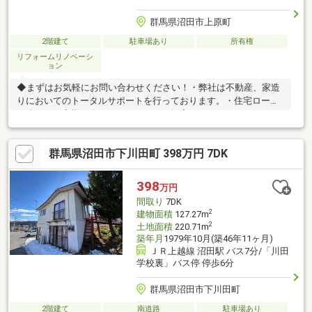
群馬県沼田市上原町
2階建て
駐車場あり
所有権
リフォームリノベーシ
ョン
◆まずはお気軽にお問い合わせください！・弊社は不動産、家造
りにおいてのトータルサポートを行っております。・住宅ローン
に強く、お客様一人ひとりにあったご提案をさせていただきま
す。・スタッフ一同、誠心誠意ご対応させていただきます！◆経
験知識が豊富なスタッフが在籍！迅速な対応を心掛けておりま
群馬県沼田市下川田町 398万円 7DK
す。・お問合せを受けてから即日ご対応をさせていただきま
す。・その他物件情報も多数ございます！お気軽にお問い合わせ
ください。
398
万円
間取り
7DK
2
建物面積
127.27m
2
土地面積
220.71m
築年月
1979年10月(築46年11ヶ月)
ＪＲ上越線 沼田駅 バス7分/「川田
学校裏」バス停 停歩6分
群馬県沼田市下川田町
2階建て
南道路
駐車場あり