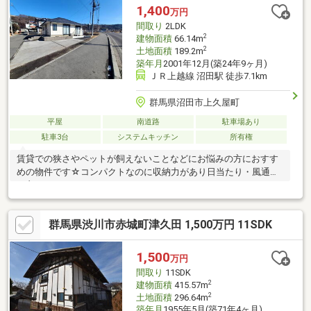
1,400
万円
間取り
2LDK
2
建物面積
66.14m
2
土地面積
189.2m
築年月
2001年12月(築24年9ヶ月)
ＪＲ上越線 沼田駅 徒歩7.1km
群馬県沼田市上久屋町
平屋
南道路
駐車場あり
駐車3台
システムキッチン
所有権
賃貸での狭さやペットが飼えないことなどにお悩みの方におすす
めの物件です☆コンパクトなのに収納力があり日当たり・風通り
も良いです。
群馬県渋川市赤城町津久田 1,500万円 11SDK
1,500
万円
間取り
11SDK
2
建物面積
415.57m
2
土地面積
296.64m
築年月
1955年5月(築71年4ヶ月)