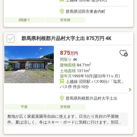
群馬県沼田市東倉内町
2階建て
所有権
群馬県利根郡片品村大字土出 875万円 4K
875
万円
間取り
4K
2
建物面積
84.71m
2
土地面積
1311m
築年月
1993年10月(築32年11ヶ月)
上越線 沼田駅 バス90分/「塩尻」
バス停 停歩10分
群馬県利根郡片品村大字土出
平屋
所有権
敷地が広く家庭菜園等自由に使えます。日当たり良好の平屋物
件。夏は涼しく、冬はスキー・ボードに気軽に行けます。別荘と
しての利用もおすすめです。