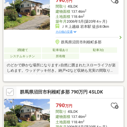
790
万円
間取り
4SLDK
2
建物面積
137.46m
2
土地面積
118.4m
築年月
2006年5月(築20年4ヶ月)
ＪＲ上越線 岩本駅 徒歩8.0km
その他の交通
群馬県沼田市利根町多那
2階建て
駐車場あり
駐車3台
システムキッチン
所有権
のどかで静かな場所になります♪自然に囲まれたスローライフが楽
しめます。ウッドデッキ付き。納戸×2など収納も充実の間取りに
なります。■多那小学校…約1600ｍ（徒歩22分）
━━━━━━━━━━━━━━━━━━━━ 伊勢崎発、群馬県
全域へ。『ビューハウス』
群馬県沼田市利根町多那 790万円 4SLDK
━━━━━━━━━━━━━━━━━━━━ ＼営業時間外
でも対応致します／ ≪営業時間≫ 9:00～19:00 .・♪キッ
ズスペース有◎お子様連れも大歓迎♪・.
790
万円
間取り
4SLDK
2
建物面積
137.46m
2
土地面積
118.4m
築年月
2006年5月(築20年4ヶ月)