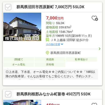
群馬県沼田市西原新町 7,000万円 5SLDK
7,000
万円
間取り
5SLDK
2
建物面積
359.87m
2
土地面積
1546.76m
築年月
1989年10月(築36年11ヶ月)
ＪＲ上越線 沼田駅 徒歩21分
その他の交通
群馬県沼田市西原新町
2階建て
南道路
駐車場あり
オール電化
所有権
◎上水道、下水道、オール電化☆☆ご内覧について☆☆「18時以
降の内覧希望」そんなお客様でもご安心ください。予約システム
で日付が選べない場合も柔軟に対応いたします！ぜひお気軽にご
相談ください。◆現況：居住中◆計画道路：有◆建物構造：木・
鉄骨造かわらぶき2階建◆車庫面積：136.19㎡◆南側接道：10.6ｍ
群馬県利根郡みなかみ町新巻 450万円 5SDK
～11.2ｍ