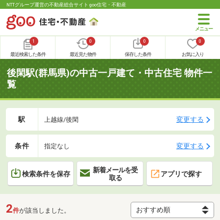
NTTグループ運営の不動産総合サイト goo住宅・不動産
1
0
0
0
最近検索した条件
最近見た物件
保存した条件
お気に入り
後閑駅(群馬県)の中古一戸建て・中古住宅 物件一
覧
駅
変更する
上越線/後閑
条件
変更する
指定なし
新着メールを受
検索条件を保存
アプリで探す
取る
2
件
が該当しました。