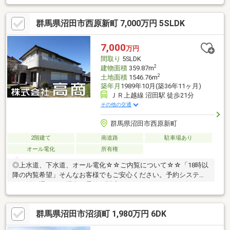
車で25分等々多くの施設にアクセスがしやすい物件です！お風呂
2ケ所に御手洗2ケ所で使い勝手が良い3階建のお家です休日に屋
群馬県沼田市西原新町 7,000万円 5SLDK
上でBBQ、花火等、生活に彩りが持たせられます！
7,000
万円
間取り
5SLDK
2
建物面積
359.87m
2
土地面積
1546.76m
築年月
1989年10月(築36年11ヶ月)
ＪＲ上越線 沼田駅 徒歩21分
その他の交通
群馬県沼田市西原新町
2階建て
南道路
駐車場あり
オール電化
所有権
◎上水道、下水道、オール電化☆☆ご内覧について☆☆「18時以
降の内覧希望」そんなお客様でもご安心ください。予約システム
で日付が選べない場合も柔軟に対応いたします！ぜひお気軽にご
相談ください。◆現況：居住中◆計画道路：有◆建物構造：木・
鉄骨造かわらぶき2階建◆車庫面積：136.19㎡◆南側接道：10.6ｍ
群馬県沼田市沼須町 1,980万円 6DK
～11.2ｍ