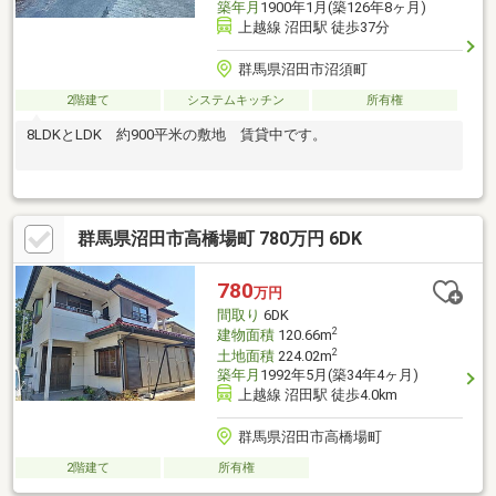
築年月
1900年1月(築126年8ヶ月)
上越線 沼田駅 徒歩37分
群馬県沼田市沼須町
2階建て
システムキッチン
所有権
8LDKとLDK 約900平米の敷地 賃貸中です。
群馬県沼田市高橋場町 780万円 6DK
780
万円
間取り
6DK
2
建物面積
120.66m
2
土地面積
224.02m
築年月
1992年5月(築34年4ヶ月)
上越線 沼田駅 徒歩4.0km
群馬県沼田市高橋場町
2階建て
所有権