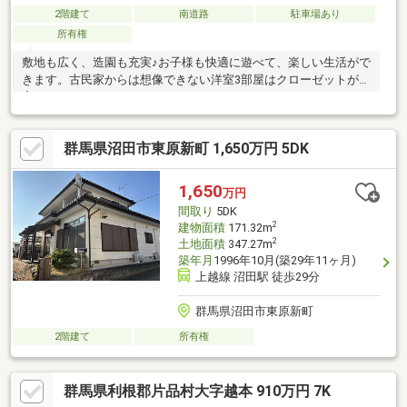
2階建て
南道路
駐車場あり
所有権
敷地も広く、造園も充実♪お子様も快適に遊べて、楽しい生活がで
きます。古民家からは想像できない洋室3部屋はクローゼットが充
実♪
群馬県沼田市東原新町 1,650万円 5DK
1,650
万円
間取り
5DK
2
建物面積
171.32m
2
土地面積
347.27m
築年月
1996年10月(築29年11ヶ月)
上越線 沼田駅 徒歩29分
群馬県沼田市東原新町
2階建て
所有権
群馬県利根郡片品村大字越本 910万円 7K