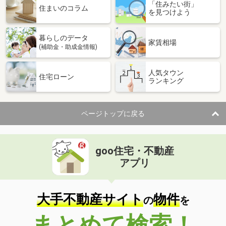
「住みたい街」
住まいのコラム
を見つけよう
暮らしのデータ
家賃相場
(補助金・助成金情報)
人気タウン
住宅ローン
ランキング
ページトップに戻る
goo住宅・不動産
アプリ
大手不動産サイト
物件
の
を
まとめて検索！