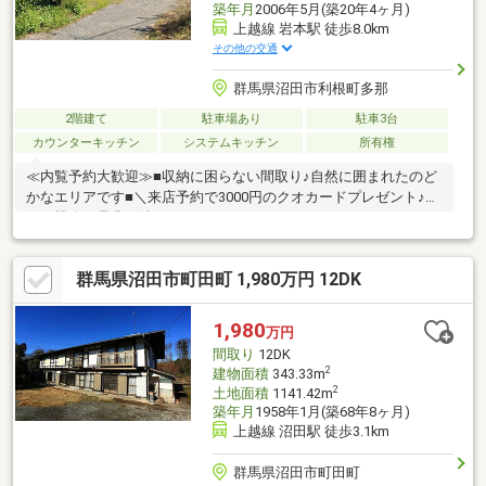
築年月
2006年5月(築20年4ヶ月)
上越線 岩本駅 徒歩8.0km
その他の交通
群馬県沼田市利根町多那
2階建て
駐車場あり
駐車3台
カウンターキッチン
システムキッチン
所有権
≪内覧予約大歓迎≫■収納に困らない間取り♪自然に囲まれたのど
かなエリアです■＼来店予約で3000円のクオカードプレゼント♪／
この機会に是非お待ちしております！
群馬県沼田市町田町 1,980万円 12DK
1,980
万円
間取り
12DK
2
建物面積
343.33m
2
土地面積
1141.42m
築年月
1958年1月(築68年8ヶ月)
上越線 沼田駅 徒歩3.1km
群馬県沼田市町田町