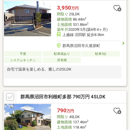
境】・沼田小学校：約1400ｍ（徒歩18分）・沼田西中学校：約
3,950
万円
500ｍ（徒歩7分）・フレッセイ沼田栄町店：約1.5km（お車4分）
間取り
2SLDK
毎日のお買い物や通学にも便利な好立地です！
2
建物面積
86.44m
2
土地面積
531.86m
築年月
2020年5月(築6年4ヶ月)
上越線 沼田駅 徒歩8.3km
群馬県沼田市久屋原町
平屋
駐車場あり
駐車3台
システムキッチン
所有権
自宅で温泉を楽しめる、癒しの2SLDK
群馬県沼田市利根町多那 790万円 4SLDK
790
万円
間取り
4SLDK
2
建物面積
137.46m
2
土地面積
118.4m