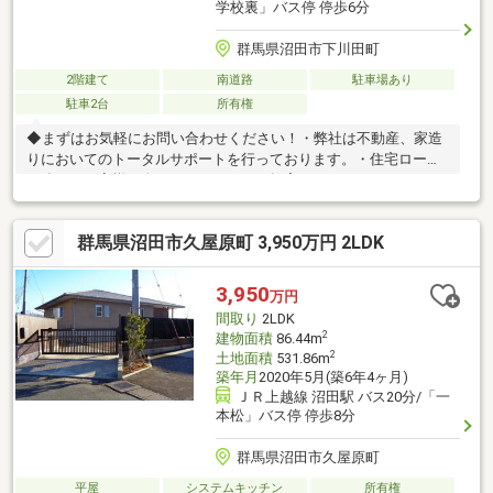
学校裏」バス停 停歩6分
群馬県沼田市下川田町
2階建て
南道路
駐車場あり
駐車2台
所有権
◆まずはお気軽にお問い合わせください！・弊社は不動産、家造
りにおいてのトータルサポートを行っております。・住宅ローン
に強く、お客様一人ひとりにあったご提案をさせていただきま
す。・スタッフ一同、誠心誠意ご対応させていただきます！◆経
験知識が豊富なスタッフが在籍！迅速な対応を心掛けておりま
群馬県沼田市久屋原町 3,950万円 2LDK
す。・お問合せを受けてから即日ご対応をさせていただきま
す。・その他物件情報も多数ございます！お気軽にお問い合わせ
ください。
3,950
万円
間取り
2LDK
2
建物面積
86.44m
2
土地面積
531.86m
築年月
2020年5月(築6年4ヶ月)
ＪＲ上越線 沼田駅 バス20分/「一
本松」バス停 停歩8分
群馬県沼田市久屋原町
平屋
システムキッチン
所有権