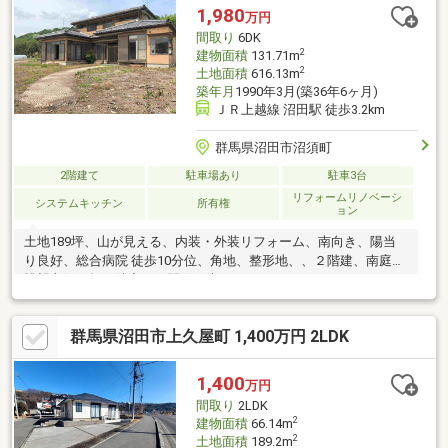
1,980
万円
間取り
6DK
2
建物面積
131.71m
2
土地面積
616.13m
築年月
1990年3月(築36年6ヶ月)
ＪＲ上越線 沼田駅 徒歩3.2km
群馬県沼田市沼須町
2階建て
駐車場あり
駐車3台
リフォームリノベーシ
システムキッチン
所有権
ョン
土地189坪、山が見える、内装・外装リフォーム、南向き、陽当
り良好、総合病院 徒歩10分位、角地、整形地、、２階建、南庭、
眺望良好、畑、隣家との間隔が大きい
群馬県沼田市上久屋町 1,400万円 2LDK
1,400
万円
間取り
2LDK
2
建物面積
66.14m
2
土地面積
189.2m