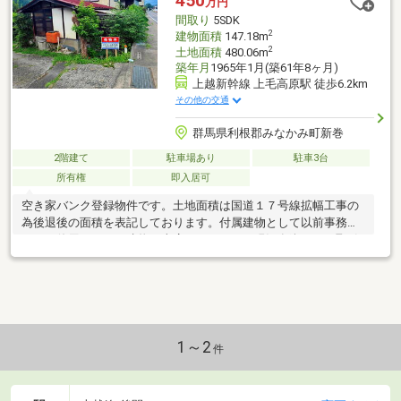
450
万円
間取り
5SDK
2
建物面積
147.18m
2
土地面積
480.06m
築年月
1965年1月(築61年8ヶ月)
上越新幹線 上毛高原駅 徒歩6.2km
その他の交通
群馬県利根郡みなかみ町新巻
2階建て
駐車場あり
駐車3台
所有権
即入居可
空き家バンク登録物件です。土地面積は国道１７号線拡幅工事の
為後退後の面積を表記しております。付属建物として以前事務所
として使用していた建物、車庫があります。現況有姿でのお取引
とさせていただきます。土地上に通行地役権設定があります。
1～2
件