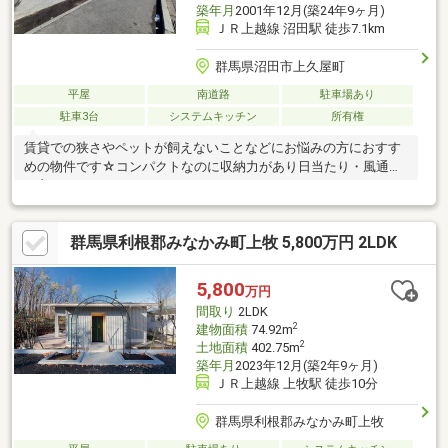
築年月
2001年12月(築24年9ヶ月)
ＪＲ上越線 沼田駅 徒歩7.1km
群馬県沼田市上久屋町
平屋
南道路
駐車場あり
駐車3台
システムキッチン
所有権
賃貸での狭さやペットが飼えないことなどにお悩みの方におすす
めの物件です☆コンパクトなのに収納力があり日当たり・風通り
も良いです。
群馬県利根郡みなかみ町上牧 5,800万円 2LDK
5,800
万円
間取り
2LDK
2
建物面積
74.92m
2
土地面積
402.75m
築年月
2023年12月(築2年9ヶ月)
ＪＲ上越線 上牧駅 徒歩10分
群馬県利根郡みなかみ町上牧