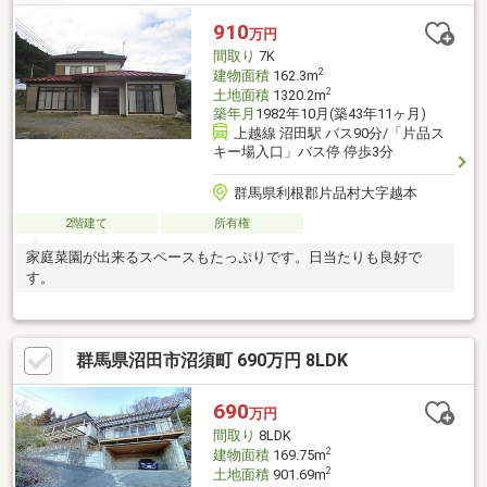
910
万円
間取り
7K
2
建物面積
162.3m
2
土地面積
1320.2m
築年月
1982年10月(築43年11ヶ月)
上越線 沼田駅 バス90分/「片品ス
キー場入口」バス停 停歩3分
群馬県利根郡片品村大字越本
2階建て
所有権
家庭菜園が出来るスペースもたっぷりです。日当たりも良好で
す。
群馬県沼田市沼須町 690万円 8LDK
690
万円
間取り
8LDK
2
建物面積
169.75m
2
土地面積
901.69m