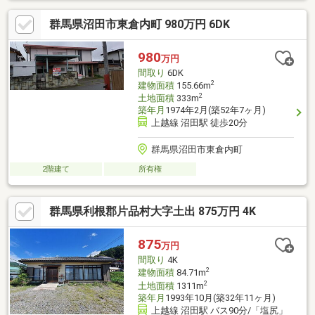
群馬県沼田市東倉内町 980万円 6DK
980
万円
間取り
6DK
2
建物面積
155.66m
2
土地面積
333m
築年月
1974年2月(築52年7ヶ月)
上越線 沼田駅 徒歩20分
群馬県沼田市東倉内町
2階建て
所有権
群馬県利根郡片品村大字土出 875万円 4K
875
万円
間取り
4K
2
建物面積
84.71m
2
土地面積
1311m
築年月
1993年10月(築32年11ヶ月)
上越線 沼田駅 バス90分/「塩尻」