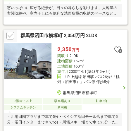
窓いっぱいに広がる絶景が、日々の暮らしを彩ります。大容量の
玄関収納や、室内干しにも便利な洗面所横の収納スペースなど、
快適な暮らしを支える設備も充実。心地よさと使いやすさを兼ね
備えた、こだわりの住まいです！■主要採光面：南向き■温泉有り
（各戸引込み済）■温泉利用料：月６，４８０円（１５立米ま
群馬県沼田市横塚町 2,350万円 2LDK
で）要■風呂小屋付き（敷地内）■床下収納有り（洗面台下）
2,350
万円
間取り
2LDK
2
建物面積
152m
2
土地面積
160m
築年月
2003年4月(築23年5ヶ月)
ＪＲ上越線 沼田駅 バス26分/「桃
畑（沼田市）」バス停 停歩5分
群馬県沼田市横塚町
3階建て以上
駐車場あり
駐車3台
システムキッチン
所有権
・川場田園プラザまで車で5分・ベイシア沼田モール店まで車で5
分・沼田インターまで車で5分・川場スキー場まで車で25分・た
んばらスキーパークまで車で30分・ノルンみなかみスキー場まで