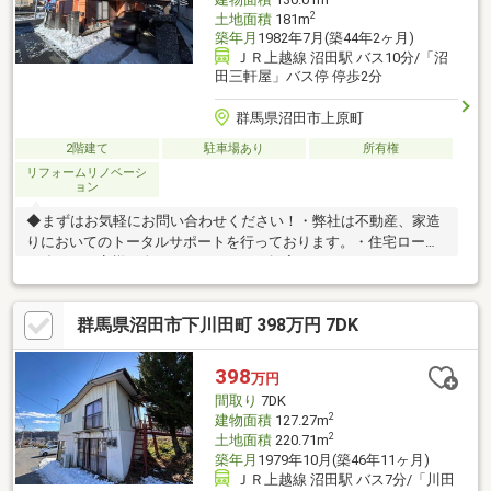
2
土地面積
181m
築年月
1982年7月(築44年2ヶ月)
ＪＲ上越線 沼田駅 バス10分/「沼
田三軒屋」バス停 停歩2分
群馬県沼田市上原町
2階建て
駐車場あり
所有権
リフォームリノベーシ
ョン
◆まずはお気軽にお問い合わせください！・弊社は不動産、家造
りにおいてのトータルサポートを行っております。・住宅ローン
に強く、お客様一人ひとりにあったご提案をさせていただきま
す。・スタッフ一同、誠心誠意ご対応させていただきます！◆経
験知識が豊富なスタッフが在籍！迅速な対応を心掛けておりま
群馬県沼田市下川田町 398万円 7DK
す。・お問合せを受けてから即日ご対応をさせていただきま
す。・その他物件情報も多数ございます！お気軽にお問い合わせ
ください。
398
万円
間取り
7DK
2
建物面積
127.27m
2
土地面積
220.71m
築年月
1979年10月(築46年11ヶ月)
ＪＲ上越線 沼田駅 バス7分/「川田