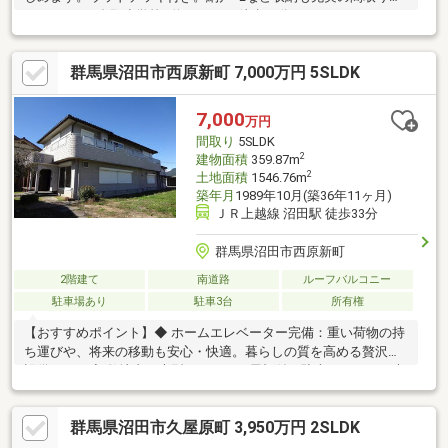
なります。■多那小学校…約1600ｍ（徒歩22分）
━━━━━━━━━━━━━━━━━━━━ 伊勢崎発、群馬県
全域へ。『ビューハウス』
群馬県沼田市西原新町 7,000万円 5SLDK
━━━━━━━━━━━━━━━━━━━━ ＼営業時間外
でも対応致します／ ≪営業時間≫ 9:00～19:00 .・♪キッ
ズスペース有◎お子様連れも大歓迎♪・.
7,000
万円
間取り
5SLDK
2
建物面積
359.87m
2
土地面積
1546.76m
築年月
1989年10月(築36年11ヶ月)
ＪＲ上越線 沼田駅 徒歩33分
群馬県沼田市西原新町
2階建て
南道路
ルーフバルコニー
駐車場あり
駐車3台
所有権
【おすすめポイント】◆ ホームエレベーター完備：重い荷物の持
ち運びや、将来の移動も安心・快適。暮らしの質を高める贅沢な
設備です。◆ 敷地内に大型ガレージ＆屋根付き駐車スペース：大
切なお車やバイクを天候から守るシャッター付き大型ガレージ。
複数台の駐車もゆったり可能です。◆ 開放感ある上質な室内：
群馬県沼田市久屋原町 3,950万円 2SLDK
広々としたLDK、2人同時に使える贅沢なワイド洗面台、ゆったり
寛げる大型浴槽など、ワンランク上の仕様。【充実の周辺環