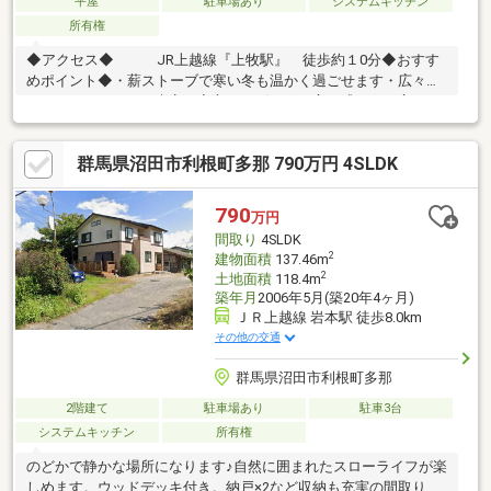
平屋
駐車場あり
システムキッチン
所有権
◆アクセス◆ JR上越線『上牧駅』 徒歩約１0分◆おすす
めポイント◆・薪ストーブで寒い冬も温かく過ごせます・広々カ
ウンターキッチンで来客も安心・リビングが広く感じる、広々ウ
ッドデッキ・駐車場2台以上可・別荘としてもおすすめです♪◆周
辺環境◆・セブンイレブンみなかみ上牧店・ ・ ・１３３２
群馬県沼田市利根町多那 790万円 4SLDK
ｍ・ベイシア月夜野店・ ・ ・５９２１ｍ・コメリハード＆グ
リーン水上店・ ・ ・３２９９ｍ・みなかみ町立月夜野北小学
校・ ・ ・９３８ｍ・みなかみ町立みなかみ中学校・ ・ ・
790
万円
７６５７ｍ
間取り
4SLDK
2
建物面積
137.46m
2
土地面積
118.4m
築年月
2006年5月(築20年4ヶ月)
ＪＲ上越線 岩本駅 徒歩8.0km
その他の交通
群馬県沼田市利根町多那
2階建て
駐車場あり
駐車3台
システムキッチン
所有権
のどかで静かな場所になります♪自然に囲まれたスローライフが楽
しめます。ウッドデッキ付き。納戸×2など収納も充実の間取りに