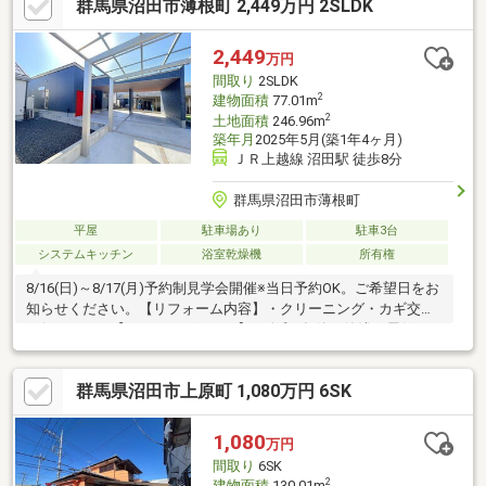
群馬県沼田市薄根町 2,449万円 2SLDK
2,449
万円
間取り
2SLDK
2
建物面積
77.01m
2
土地面積
246.96m
築年月
2025年5月(築1年4ヶ月)
ＪＲ上越線 沼田駅 徒歩8分
群馬県沼田市薄根町
平屋
駐車場あり
駐車3台
システムキッチン
浴室乾燥機
所有権
8/16(日)～8/17(月)予約制見学会開催※当日予約OK。ご希望日をお
知らせください。【リフォーム内容】・クリーニング・カギ交換
を行います。【おすすめポイント】・令和7年築の築浅平屋住
宅。・各居室収納スペース付きです。・返済額や融資可能額な
ど、お客様のご要望に合わせてご提案。住宅ローンが初めての方
群馬県沼田市上原町 1,080万円 6SK
でもお気軽にご相談ください。【周辺施設】・沼田小学校まで約
1400ｍ（徒歩18分）、沼田西中学校まで約500ｍ（徒歩7分）・フ
レッセイ沼田栄町店様まで約1.5km（お車4分）、ミニストップ沼
1,080
万円
田バイパス店様まで約440ｍ（徒歩6分）の立地。
間取り
6SK
2
建物面積
130.01m