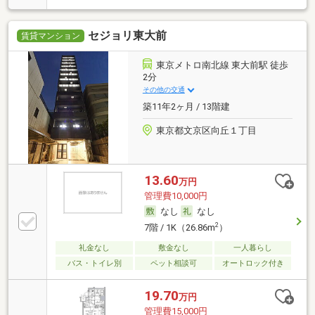
セジョリ東大前
賃貸マンション
東京メトロ南北線 東大前駅 徒歩
2分
その他の交通
築11年2ヶ月 / 13階建
東京都文京区向丘１丁目
13.60
万円
管理費10,000円
なし
なし
2
7階 / 1K（26.86m
）
礼金なし
敷金なし
一人暮らし
バス・トイレ別
ペット相談可
オートロック付き
19.70
万円
管理費15,000円