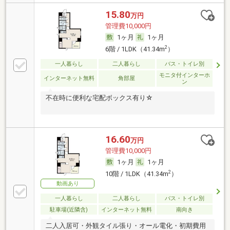
15.80
万円
管理費10,000円
1ヶ月
1ヶ月
2
6階 / 1LDK（41.34m
）
一人暮らし
二人暮らし
バス・トイレ別
モニタ付インターホ
インターネット無料
角部屋
ン
不在時に便利な宅配ボックス有り☆
16.60
万円
管理費10,000円
1ヶ月
1ヶ月
2
10階 / 1LDK（41.34m
）
動画あり
一人暮らし
二人暮らし
バス・トイレ別
駐車場(近隣含)
インターネット無料
南向き
二人入居可・外観タイル張り・オール電化・初期費用