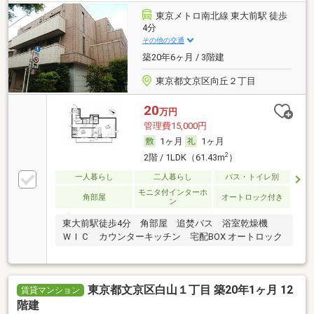
東京メトロ南北線 東大前駅 徒歩
4分
その他の交通
築20年6ヶ月 / 3階建
東京都文京区向丘２丁目
20
万円
管理費15,000円
1ヶ月
1ヶ月
2
2階 / 1LDK（61.43m
）
一人暮らし
二人暮らし
バス・トイレ別
モニタ付インターホ
角部屋
オートロック付き
ン
東大前駅徒歩4分 角部屋 追焚バス 浴室乾燥機
ＷＩＣ カウンターキッチン 宅配BOX オートロック
東京都文京区白山１丁目 築20年1ヶ月 12
賃貸マンション
階建