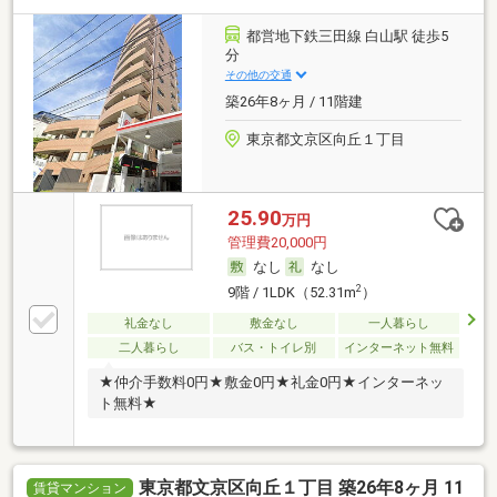
都営地下鉄三田線 白山駅 徒歩5
分
その他の交通
築26年8ヶ月 / 11階建
東京都文京区向丘１丁目
25.90
万円
管理費20,000円
なし
なし
2
9階 / 1LDK（52.31m
）
礼金なし
敷金なし
一人暮らし
二人暮らし
バス・トイレ別
インターネット無料
★仲介手数料0円★敷金0円★礼金0円★インターネッ
ト無料★
東京都文京区向丘１丁目 築26年8ヶ月 11
賃貸マンション