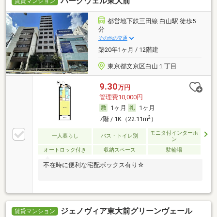
パークウェル東大前
賃貸マンション
都営地下鉄三田線 白山駅 徒歩5
分
その他の交通
築20年1ヶ月 / 12階建
東京都文京区白山１丁目
9.30
万円
管理費10,000円
1ヶ月
1ヶ月
2
7階 / 1K（22.11m
）
モニタ付インターホ
一人暮らし
バス・トイレ別
ン
オートロック付き
収納スペース
駐輪場
不在時に便利な宅配ボックス有り☆
ジェノヴィア東大前グリーンヴェール
賃貸マンション