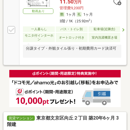
11.50
万円
管理費9,200円
動画あり
1ヶ月
1ヶ月
2
3階 / 1K（25.92m
）
一人暮らし
バス・トイレ別
駐車場(近隣含)
モニタ付インターホ
オートロック付き
室内洗濯機置き場
ン
分譲タイプ・外観タイル張り・初期費用カード決済可
東京都文京区向丘２丁目 築20年6ヶ月 3
賃貸マンション
階建