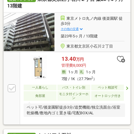
13階建
東京メトロ丸ノ内線 後楽園駅 徒
歩3分
その他の交通
築23年5ヶ月 / 13階建
東京都文京区小石川２丁目
13.40
万円
管理費8,000円
1ヶ月
1ヶ月
2
7階 / 1K（27.79m
）
一人暮らし
バス・トイレ別
ペット相談可
モニタ付インターホ
角部屋
オートロック付き
ン
ペット可/後楽園駅徒歩3分/追焚機能/独立洗面台/浴室
乾燥機/敷地内ゴミ置き場/宅配BOX/AL