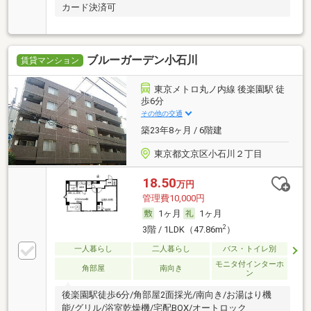
カード決済可
ブルーガーデン小石川
賃貸マンション
東京メトロ丸ノ内線 後楽園駅 徒
歩6分
その他の交通
築23年8ヶ月 / 6階建
東京都文京区小石川２丁目
18.50
万円
管理費10,000円
1ヶ月
1ヶ月
2
3階 / 1LDK（47.86m
）
一人暮らし
二人暮らし
バス・トイレ別
モニタ付インターホ
角部屋
南向き
ン
後楽園駅徒歩6分/角部屋2面採光/南向き/お湯はり機
能/グリル/浴室乾燥機/宅配BOX/オートロック