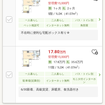
管理費15,000円
1ヶ月
2ヶ月
2
5階 / 1LDK（41.07m
）
一人暮らし
二人暮らし
バス・トイレ別
ペット相談可
インターネット無料
角部屋
不在時に便利な宅配ボックス有り☆
17.80
万円
管理費15,000円
17.8万円
35.6万円
2
11階 / 1LDK（41.07m
）
一人暮らし
二人暮らし
バス・トイレ別
モニタ付インターホ
駐車場(近隣含)
インターネット無料
ン
6/30新着、高級賃貸、床暖房、食洗器付き