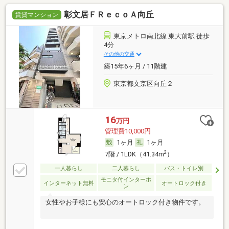
彰文居ＦＲｅｃｏＡ向丘
賃貸マンション
東京メトロ南北線 東大前駅 徒歩
4分
その他の交通
築15年6ヶ月 / 11階建
東京都文京区向丘２
16
万円
管理費10,000円
1ヶ月
1ヶ月
2
7階 / 1LDK（41.34m
）
一人暮らし
二人暮らし
バス・トイレ別
モニタ付インターホ
インターネット無料
オートロック付き
ン
女性やお子様にも安心のオートロック付き物件です。