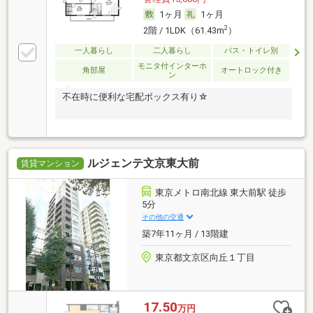
1ヶ月
1ヶ月
2
2階 / 1LDK（61.43m
）
一人暮らし
二人暮らし
バス・トイレ別
モニタ付インターホ
角部屋
オートロック付き
ン
不在時に便利な宅配ボックス有り☆
ルジェンテ文京東大前
賃貸マンション
東京メトロ南北線 東大前駅 徒歩
5分
その他の交通
築7年11ヶ月 / 13階建
東京都文京区向丘１丁目
17.50
万円