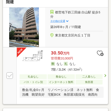
階建
都営地下鉄三田線 白山駅 徒歩5
分
その他の交通
築26年8ヶ月 / 11階建
東京都文京区向丘１丁目
30.50
万円
管理費20,000円
なし
なし
2
7階 / 2LDK（61.32m
）
礼金なし
敷金なし
二人暮らし
バス・トイレ別
インターネット無料
角部屋
敷金/礼金0ヶ月 リノベーション済 ネット無料 食
洗機 眺望良好 宅配BOX 角部屋3面採光 南西向