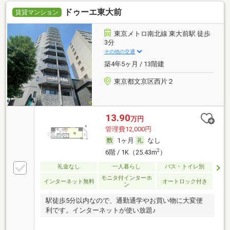
ドゥーエ東大前
賃貸マンション
東京メトロ南北線 東大前駅 徒歩
3分
その他の交通
築4年5ヶ月 / 13階建
東京都文京区西片２
13.90
万円
管理費12,000円
1ヶ月
なし
2
6階 / 1K（25.43m
）
礼金なし
一人暮らし
バス・トイレ別
モニタ付インターホ
インターネット無料
オートロック付き
ン
駅徒歩5分以内なので、通勤通学やお買い物に大変便
利です。インターネットが使い放題♪