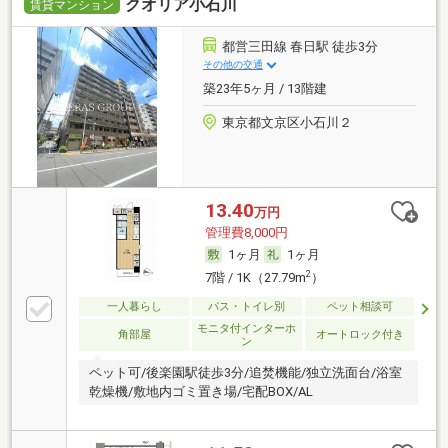
クオリア小石川
賃貸マンション
都営三田線 春日駅 徒歩3分
その他の交通
築23年5ヶ月 / 13階建
東京都文京区小石川２
13.40
万円
管理費8,000円
1ヶ月
1ヶ月
2
7階 / 1K（27.79m
）
一人暮らし
バス・トイレ別
ペット相談可
モニタ付インターホ
角部屋
オートロック付き
ン
ペット可/後楽園駅徒歩3分/追焚機能/独立洗面台/浴室
乾燥機/敷地内ゴミ置き場/宅配BOX/AL