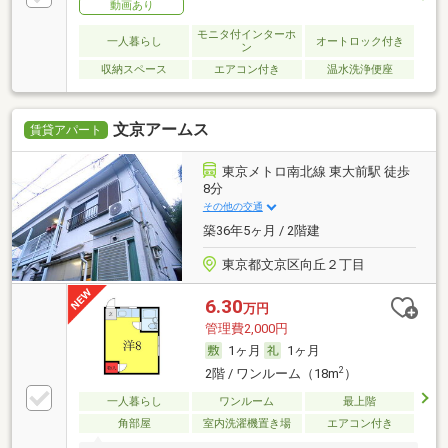
動画あり
モニタ付インターホ
一人暮らし
オートロック付き
ン
収納スペース
エアコン付き
温水洗浄便座
文京アームス
賃貸アパート
東京メトロ南北線 東大前駅 徒歩
8分
その他の交通
築36年5ヶ月 / 2階建
東京都文京区向丘２丁目
6.30
万円
管理費2,000円
1ヶ月
1ヶ月
2
2階 / ワンルーム（18m
）
一人暮らし
ワンルーム
最上階
角部屋
室内洗濯機置き場
エアコン付き