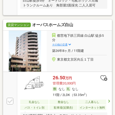
白山駅徒歩5分 オートロック・宅配ボックス完備
トランクルームあり 角部屋2面採光 二人入居可
オーパスホームズ白山
賃貸マンション
都営地下鉄三田線 白山駅 徒歩5
分
その他の交通
築26年8ヶ月 / 11階建
東京都文京区向丘１丁目
26.50
万円
管理費20,000円
なし
なし
2
11階 / 2LDK（53.35m
）
礼金なし
敷金なし
二人暮らし
バス・トイレ別
駐車場(近隣含)
インターネット無料