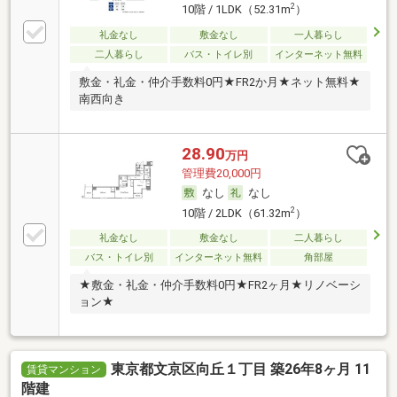
2
10階 / 1LDK（52.31m
）
礼金なし
敷金なし
一人暮らし
二人暮らし
バス・トイレ別
インターネット無料
敷金・礼金・仲介手数料0円★FR2か月★ネット無料★
南西向き
28.90
万円
管理費20,000円
なし
なし
2
10階 / 2LDK（61.32m
）
礼金なし
敷金なし
二人暮らし
バス・トイレ別
インターネット無料
角部屋
★敷金・礼金・仲介手数料0円★FR2ヶ月★リノベーシ
ョン★
東京都文京区向丘１丁目 築26年8ヶ月 11
賃貸マンション
階建