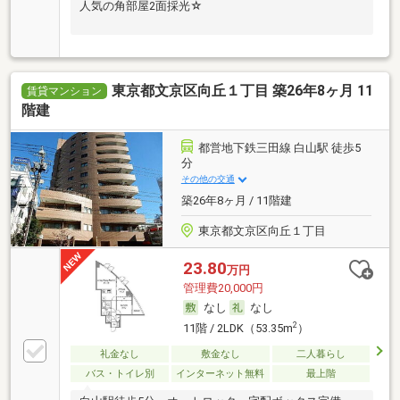
人気の角部屋2面採光☆
東京都文京区向丘１丁目 築26年8ヶ月 11
賃貸マンション
階建
都営地下鉄三田線 白山駅 徒歩5
分
その他の交通
築26年8ヶ月 / 11階建
東京都文京区向丘１丁目
23.80
万円
管理費20,000円
なし
なし
2
11階 / 2LDK（53.35m
）
礼金なし
敷金なし
二人暮らし
バス・トイレ別
インターネット無料
最上階