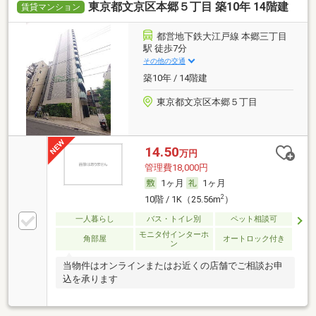
東京都文京区本郷５丁目 築10年 14階建
賃貸マンション
都営地下鉄大江戸線 本郷三丁目
駅 徒歩7分
その他の交通
築10年 / 14階建
東京都文京区本郷５丁目
14.50
万円
管理費18,000円
1ヶ月
1ヶ月
2
10階 / 1K（25.56m
）
一人暮らし
バス・トイレ別
ペット相談可
モニタ付インターホ
角部屋
オートロック付き
ン
当物件はオンラインまたはお近くの店舗でご相談お申
込を承ります