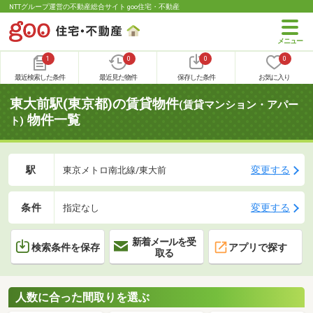
NTTグループ運営の不動産総合サイト goo住宅・不動産
1
0
0
0
最近検索した条件
最近見た物件
保存した条件
お気に入り
東大前駅(東京都)の賃貸物件
(賃貸マンション・アパー
物件一覧
ト)
駅
変更する
東京メトロ南北線/東大前
条件
変更する
指定なし
新着メールを受
検索条件を保存
アプリで探す
取る
人数に合った間取りを選ぶ