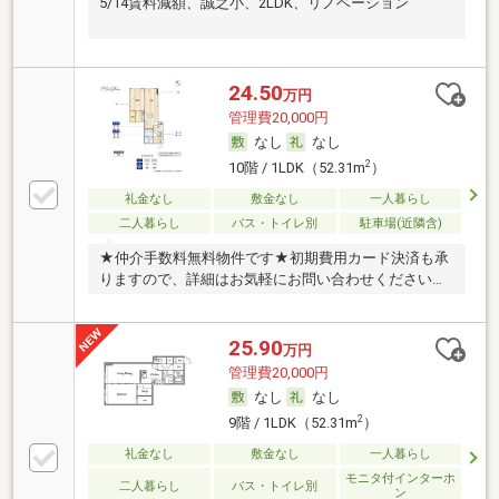
5/14賃料減額、誠之小、2LDK、リノベーション
24.50
万円
管理費20,000円
なし
なし
2
10階 / 1LDK（52.31m
）
礼金なし
敷金なし
一人暮らし
二人暮らし
バス・トイレ別
駐車場(近隣含)
★仲介手数料無料物件です★初期費用カード決済も承
りますので、詳細はお気軽にお問い合わせくださいま
せ。
25.90
万円
管理費20,000円
なし
なし
2
9階 / 1LDK（52.31m
）
礼金なし
敷金なし
一人暮らし
モニタ付インターホ
二人暮らし
バス・トイレ別
ン