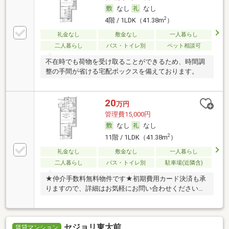
なし
なし
2
4階 / 1LDK（41.38m
）
礼金なし
敷金なし
一人暮らし
二人暮らし
バス・トイレ別
ペット相談可
不在時でも荷物を受け取ることができるため、時間調
整の手間が省ける宅配ボックスを備えております。
20
万円
管理費15,000円
なし
なし
2
11階 / 1LDK（41.38m
）
礼金なし
敷金なし
一人暮らし
二人暮らし
バス・トイレ別
駐車場(近隣含)
★仲介手数料無料物件です★初期費用カード決済も承
りますので、詳細はお気軽にお問い合わせくださいま
せ。
セジョリ東大前
賃貸マンション