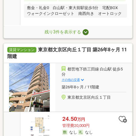
敷金・礼金0 白山駅・東大前駅徒歩5分 宅配BOX
ウォークインクローゼット 南西向き オートロック
残り3件を表示する
東京都文京区向丘１丁目 築26年8ヶ月 11
賃貸マンション
階建
都営地下鉄三田線 白山駅 徒歩5
分
その他の交通
築26年8ヶ月 / 11階建
東京都文京区向丘１丁目
24.50
万円
管理費20,000円
なし
なし