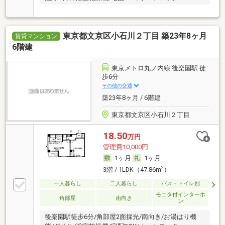
東京都文京区小石川２丁目 築23年8ヶ月
賃貸マンション
6階建
東京メトロ丸ノ内線 後楽園駅 徒
歩6分
その他の交通
築23年8ヶ月 / 6階建
東京都文京区小石川２丁目
18.50
万円
管理費10,000円
1ヶ月
1ヶ月
2
3階 / 1LDK（47.86m
）
一人暮らし
二人暮らし
バス・トイレ別
モニタ付インターホ
角部屋
南向き
ン
後楽園駅徒歩6分/角部屋2面採光/南向き/お湯はり機