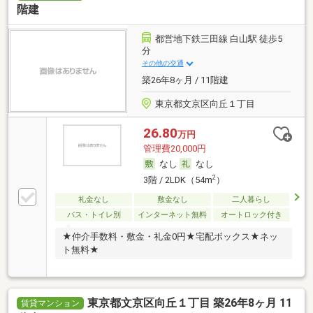
階建
都営地下鉄三田線 白山駅 徒歩5
分
その他の交通
築26年8ヶ月 / 11階建
東京都文京区向丘１丁目
26.80
万円
管理費20,000円
なし
なし
2
3階 / 2LDK（54m
）
礼金なし
敷金なし
二人暮らし
バス・トイレ別
インターネット無料
オートロック付き
★仲介手数料・敷金・礼金0円★宅配ボックス★ネッ
ト無料★
東京都文京区向丘１丁目 築26年8ヶ月 11
賃貸マンション