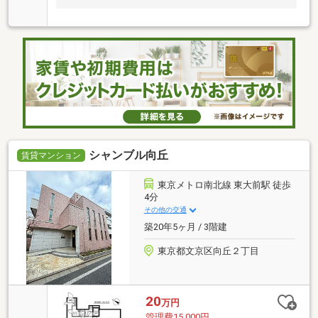
シャンブル向丘
賃貸マンション
東京メトロ南北線 東大前駅 徒歩
4分
その他の交通
築20年5ヶ月 / 3階建
東京都文京区向丘２丁目
20
万円
管理費15,000円