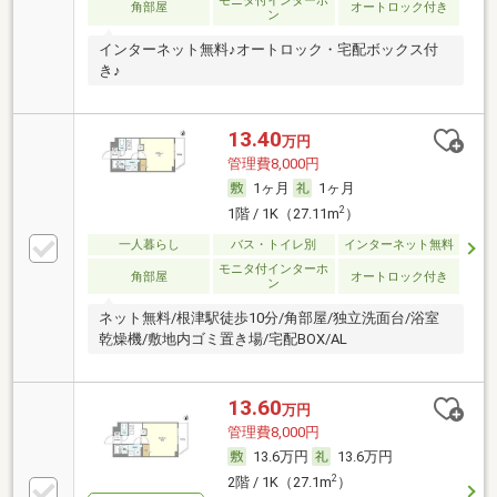
モニタ付インターホ
角部屋
オートロック付き
ン
インターネット無料♪オートロック・宅配ボックス付
き♪
13.40
万円
管理費8,000円
1ヶ月
1ヶ月
2
1階 / 1K（27.11m
）
一人暮らし
バス・トイレ別
インターネット無料
モニタ付インターホ
角部屋
オートロック付き
ン
ネット無料/根津駅徒歩10分/角部屋/独立洗面台/浴室
乾燥機/敷地内ゴミ置き場/宅配BOX/AL
13.60
万円
管理費8,000円
13.6万円
13.6万円
2
2階 / 1K（27.1m
）