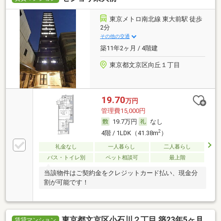
東京メトロ南北線 東大前駅 徒歩
2分
その他の交通
築11年2ヶ月 / 4階建
東京都文京区向丘１丁目
19.70
万円
管理費15,000円
19.7万円
なし
2
4階 / 1LDK（41.38m
）
礼金なし
一人暮らし
二人暮らし
バス・トイレ別
ペット相談可
最上階
当該物件はご契約金をクレジットカード払い、現金分
割が可能です！
東京都文京区小石川２丁目 築23年5ヶ月
賃貸マンション