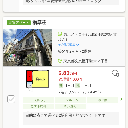
能/グリル/浴室乾燥機/宅配BOX/オートロック
楢原荘
賃貸アパート
東京メトロ千代田線 千駄木駅 徒
歩7分
その他の交通
築61年2ヶ月 / 2階建
東京都文京区千駄木２丁目
2.80
万円
管理費1,000円
1ヶ月
1ヶ月
2
2階 / ワンルーム（9.9m
）
一人暮らし
ワンルーム
最上階
見学予約可
即入居可
目的に応じて選べる2駅利用可能なアパートです