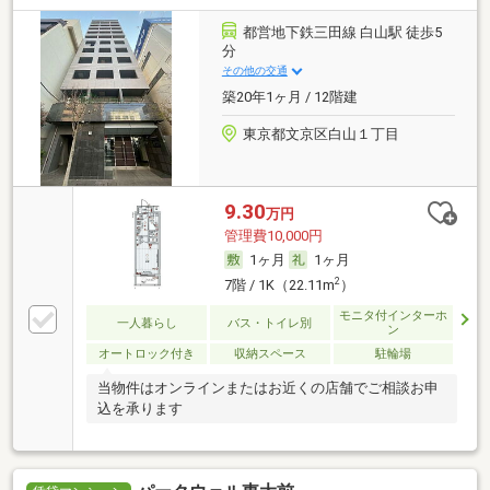
都営地下鉄三田線 白山駅 徒歩5
分
その他の交通
築20年1ヶ月 / 12階建
東京都文京区白山１丁目
9.30
万円
管理費10,000円
1ヶ月
1ヶ月
2
7階 / 1K（22.11m
）
モニタ付インターホ
一人暮らし
バス・トイレ別
ン
オートロック付き
収納スペース
駐輪場
当物件はオンラインまたはお近くの店舗でご相談お申
込を承ります