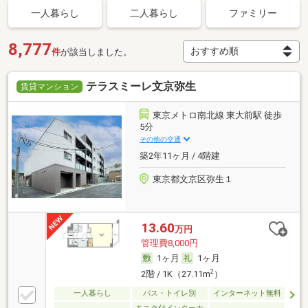
一人暮らし
二人暮らし
ファミリー
8,777
件
が該当しました。
テラスミーレ文京弥生
賃貸マンション
東京メトロ南北線 東大前駅 徒歩
5分
その他の交通
築2年11ヶ月 / 4階建
東京都文京区弥生１
13.60
万円
管理費8,000円
1ヶ月
1ヶ月
2
2階 / 1K（27.11m
）
一人暮らし
バス・トイレ別
インターネット無料