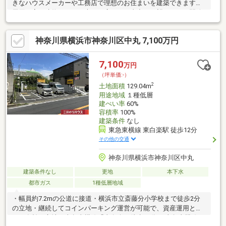
きなハウスメーカーや工務店で理想のお住まいを建築できます◆
周囲に高い建物がなく、大きく広がった青空を一望できる、開放
感に溢れた現地◆すっきりとフラットに整地されているため、実
際の広さを体感しやすく、理想の間取りやカースペース、お庭の
神奈川県横浜市神奈川区中丸 7,100万円
配置がその場で具体的に想像できます◆周辺に高い障害物がない
ため、第1種低層住居専用地域ならではの穏やかで伸び伸びとした
暮らしが叶います◆道路側：CP擁壁新設済、南側：RC擁壁新設済
7,100
万円
です◆約34.1坪の敷地～間口も広く、ゆとりある住まいが計画し
（坪単価:-）
やすい整った土地形状です
2
土地面積
129.04m
用途地域
１種低層
建ぺい率
60%
容積率
100%
建築条件
なし
東急東横線 東白楽駅 徒歩12分
その他の交通
神奈川県横浜市神奈川区中丸
建築条件なし
更地
本下水
都市ガス
1種低層地域
・幅員約7.2mの公道に接道・横浜市立斎藤分小学校まで徒歩2分
の立地・継続してコインパーキング運営が可能で、資産運用とし
ても有効▼立地・東急東横線「東白楽」徒歩12分 ・東急東横線