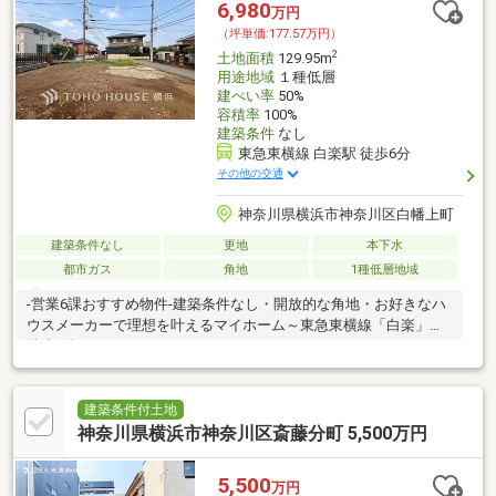
希望のお客様は、ご指定の場所へのお迎えも対応します。
6,980
万円
（坪単価:177.57万円）
2
土地面積
129.95m
用途地域
１種低層
建ぺい率
50%
容積率
100%
建築条件
なし
東急東横線 白楽駅 徒歩6分
その他の交通
神奈川県横浜市神奈川区白幡上町
建築条件なし
更地
本下水
都市ガス
角地
1種低層地域
-営業6課おすすめ物件-建築条件なし・開放的な角地・お好きなハ
ウスメーカーで理想を叶えるマイホーム～東急東横線「白楽」駅
徒歩6分～
建築条件付土地
神奈川県横浜市神奈川区斎藤分町 5,500万円
5,500
万円