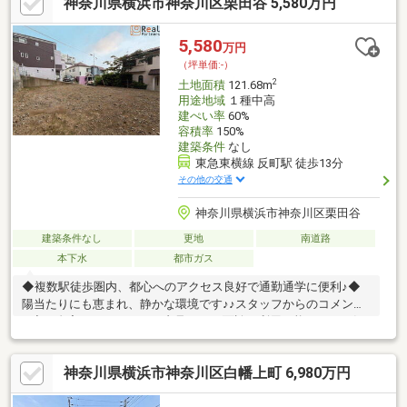
神奈川県横浜市神奈川区栗田谷 5,580万円
5,580
万円
（坪単価:-）
2
土地面積
121.68m
用途地域
１種中高
建ぺい率
60%
容積率
150%
建築条件
なし
東急東横線 反町駅 徒歩13分
その他の交通
神奈川県横浜市神奈川区栗田谷
建築条件なし
更地
南道路
本下水
都市ガス
◆複数駅徒歩圏内、都心へのアクセス良好で通勤通学に便利♪◆
陽当たりにも恵まれ、静かな環境です♪♪スタッフからのコメント
♪ ◇ご自宅にいたままWEB内見、WEB面談が利用可能です。お気
軽にお問い合わせください。◇「横浜・川崎」の最新物件はもち
ろん、「住宅ローンにも強い会社」です。◇「桜木町駅１分」に
神奈川県横浜市神奈川区白幡上町 6,980万円
店舗がございますので、お気軽にご来店下さい。◇お車でご来社
の際は、無料駐車券サービスがご利用できます。◇現地見学をご