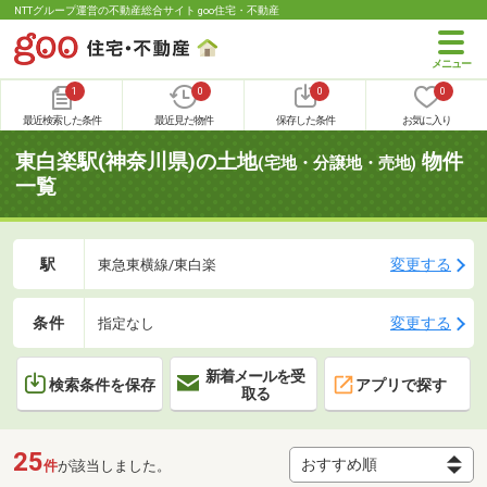
NTTグループ運営の不動産総合サイト goo住宅・不動産
1
0
0
0
最近検索した条件
最近見た物件
保存した条件
お気に入り
東白楽駅(神奈川県)の土地
物件
(宅地・分譲地・売地)
一覧
駅
変更する
東急東横線/東白楽
条件
変更する
指定なし
新着メールを受
検索条件を保存
アプリで探す
取る
25
件
が該当しました。