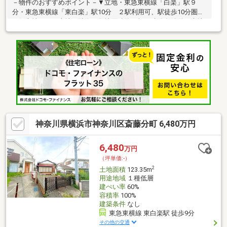
－物件のおすすめポイント－▼立地・東急東横線「白楽」駅９
分・東急東横線「東白楽」駅10分 ２駅利用可、駅徒歩10分圏内
の好立地です▼土地の特徴・敷地面積約24坪・建築条件付き売地
ではございません。お好きなハウスメーカーにて建築できま
す。・スーパーやコンビニが徒歩圏内に揃い、生活利便性良好な
住環境です。・前面道路は将来的に幅員約15mへ拡幅予定の都市
計画道路に面しており、交通利便性や開放感の向上が期待されま
す（事業決定済、2032年3月予定）。住宅用地としてはもちろ
ん、視認性を活かした店舗・事務所用地としてもご検討いただけ
ます。（都市計画道路六角橋線）
神奈川県横浜市神奈川区斎藤分町 6,480万円
6,480
万円
（坪単価:-）
2
土地面積
123.35m
用途地域
１種低層
建ぺい率
60%
容積率
100%
建築条件
なし
東急東横線 東白楽駅 徒歩9分
その他の交通