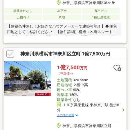
神奈川県横浜市神奈川区旭ケ丘
建築条件なし
本下水
都市ガス
上物有り
角地
1種低層地域
【建築条件無し！お好きなハウスメーカーで建築可能！】◆住宅
用地としてご検討ください！【物件詳細】構造（木造スレート葺
２階建）・新築年月（昭和59年8月新築）・間取り（4LDK）面積
（1階：76.03㎡、2階：62.10㎡）・延床面積（138.13㎡、41.78
坪）※契約不適合責任面積
神奈川県横浜市神奈川区立町 1億7,500万円
1億7,500
万円
（坪単価:-）
2
土地面積
320.66m
用途地域
２種中高
建ぺい率
60%
容積率
150%
建築条件
なし
ＪＲ京浜東北線 東神奈川駅 徒歩8
分
その他の交通
神奈川県横浜市神奈川区立町