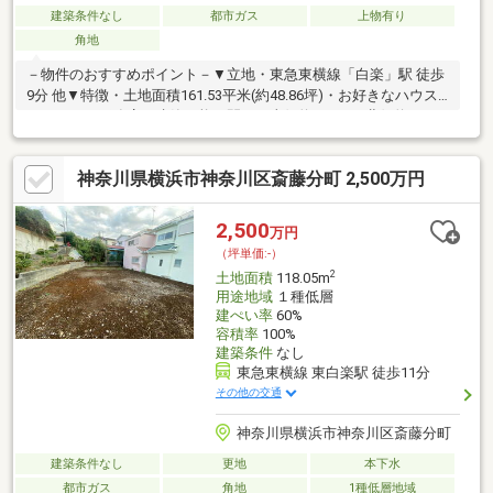
建築条件なし
都市ガス
上物有り
角地
－物件のおすすめポイント－▼立地・東急東横線「白楽」駅 徒歩
9分 他▼特徴・土地面積161.53平米(約48.86坪)・お好きなハウス
メーカー・工務店で建築可能・間口は東側約11.2m・北側約12.5m
有・前面道路は東側幅員約7.0m・北側幅員約4.2m、ともに公道・
都市ガスに対応▼周辺環境・スーパー「まいばすけっと六角橋1丁
神奈川県横浜市神奈川区斎藤分町 2,500万円
目店」徒歩4分(約320m)・横浜市立斎藤分小学校 徒歩6分(約
480m)・セブンイレブン横浜六角橋2丁目店 徒歩1分(約80m)■ ご
希望の住まい探しをお手伝いします ━━━━━・・・物件の詳
2,500
万円
細・ご相談はお気軽にお問い合わせください。
（坪単価:-）
2
土地面積
118.05m
用途地域
１種低層
建ぺい率
60%
容積率
100%
建築条件
なし
東急東横線 東白楽駅 徒歩11分
その他の交通
神奈川県横浜市神奈川区斎藤分町
建築条件なし
更地
本下水
都市ガス
角地
1種低層地域