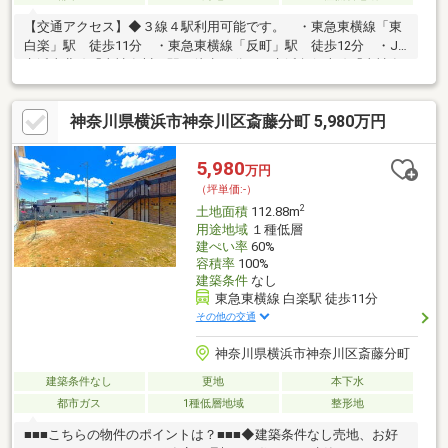
【交通アクセス】◆３線４駅利用可能です。 ・東急東横線「東
白楽」駅 徒歩11分 ・東急東横線「反町」駅 徒歩12分 ・JR
京浜東北線「東神奈川」駅 徒歩16分 ・京浜急行本線「東神奈
川」駅 徒歩18分◆更地です。解体費用がかかりません。◆角地
につき、開放感があります。◆建築条件はありません。 ・お好
神奈川県横浜市神奈川区斎藤分町 5,980万円
きなハウスメーカーや工務店で建築できます◆更地渡しです。解
体費用はかかりません。◆第一種低層住居専用地域につき、閑静
な住宅街です◆北西側が下がっている為眺望良好です。お気軽に
5,980
万円
お問合せ下さい。
（坪単価:-）
2
土地面積
112.88m
用途地域
１種低層
建ぺい率
60%
容積率
100%
建築条件
なし
東急東横線 白楽駅 徒歩11分
その他の交通
神奈川県横浜市神奈川区斎藤分町
建築条件なし
更地
本下水
都市ガス
1種低層地域
整形地
■■■こちらの物件のポイントは？■■■◆建築条件なし売地、お好