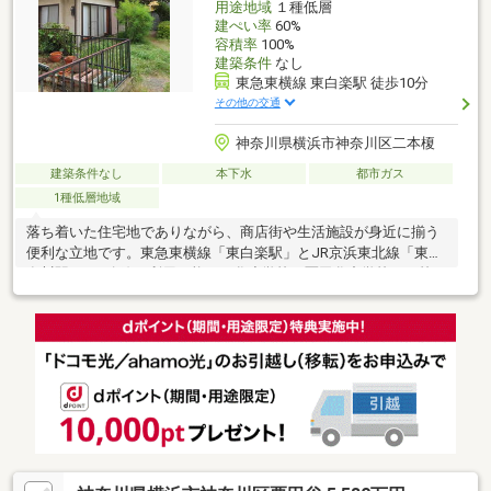
用途地域
１種低層
建ぺい率
60%
容積率
100%
建築条件
なし
東急東横線 東白楽駅 徒歩10分
その他の交通
神奈川県横浜市神奈川区二本榎
建築条件なし
本下水
都市ガス
1種低層地域
落ち着いた住宅地でありながら、商店街や生活施設が身近に揃う
便利な立地です。東急東横線「東白楽駅」とJR京浜東北線「東神
奈川駅」の2路線が利用可能。二谷小学校・栗田谷中学校の両校が
徒歩10分圏内にあり、日々の通学も安心の住環境です。土地所有
権（2585万円）は元付（株）杉浦商事となります。