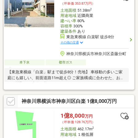
（坪単価:353.87万円）
2
土地面積
51.38m
用途地域
近隣商業
建ぺい率
80%
容積率
300%
建築条件
あり
東急東横線 白楽駅 徒歩8分
その他の交通
神奈川県横浜市神奈川区斎藤分町
本下水
都市ガス
【東急東横線「白楽」駅まで徒歩8分！売地】 車移動の多いご家
庭にも嬉しい、前面道路11m超え◎ ご家族構成に合わせた、お好
きな間取りで建築可能♪
神奈川県横浜市神奈川区白楽 1億8,000万円
1億8,000
万円
（坪単価:128.76万円）
2
土地面積
462.17m
用途地域
１種低層