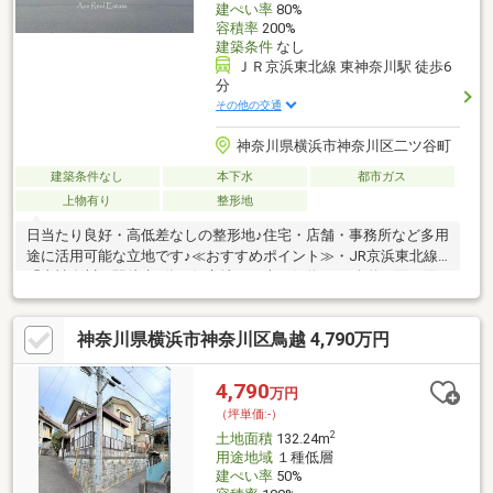
建ぺい率
80%
容積率
200%
建築条件
なし
ＪＲ京浜東北線 東神奈川駅 徒歩6
分
その他の交通
神奈川県横浜市神奈川区二ツ谷町
建築条件なし
本下水
都市ガス
上物有り
整形地
日当たり良好・高低差なしの整形地♪住宅・店舗・事務所など多用
途に活用可能な立地です♪≪おすすめポイント≫・JR京浜東北線
「東神奈川」駅徒歩6分の好立地。・南西側約7.9m公道に面し陽
当たり良好。・前面道路との高低差なしで建築計画が立てやす
い。・建築条件なし！お好きなハウスメーカーで建築可能。・近
神奈川県横浜市神奈川区鳥越 4,790万円
隣商業地域のため住宅＋店舗・事務所利用も検討可能。・徒歩圏
にスーパー・学校・生活施設が充実した利便性の高い住環境。
4,790
万円
（坪単価:-）
2
土地面積
132.24m
用途地域
１種低層
建ぺい率
50%