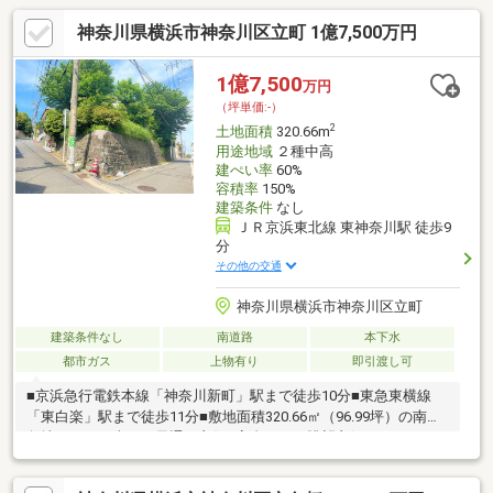
神奈川県横浜市神奈川区立町 1億7,500万円
1億7,500
万円
（坪単価:-）
2
土地面積
320.66m
用途地域
２種中高
建ぺい率
60%
容積率
150%
建築条件
なし
ＪＲ京浜東北線 東神奈川駅 徒歩9
分
その他の交通
神奈川県横浜市神奈川区立町
建築条件なし
南道路
本下水
都市ガス
上物有り
即引渡し可
■京浜急行電鉄本線「神奈川新町」駅まで徒歩10分■東急東横線
「東白楽」駅まで徒歩11分■敷地面積320.66㎡（96.99坪）の南西
角地のため日当たり風通し良好■高台のため眺望良好（みなとみ
らい方面・横浜ランドマークタワーが一望できます）■建築条件
なしのためお好きなハウスメーカーや工務店で建築可能です■公