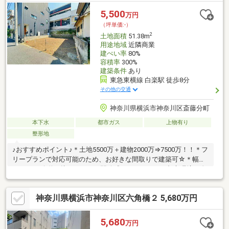
5,500
万円
（坪単価:-）
2
土地面積
51.38m
用途地域
近隣商業
建ぺい率
80%
容積率
300%
建築条件
あり
東急東横線 白楽駅 徒歩8分
その他の交通
神奈川県横浜市神奈川区斎藤分町
本下水
都市ガス
上物有り
整形地
♪おすすめポイント♪＊土地5500万＋建物2000万⇒7500万！！＊フ
リープランで対応可能のため、お好きな間取りで建築可☆＊幅員
11.25mの公道に接しており、開放感があります！＊都市環境と自
然のバランスが調和した美しい街♪◆◇物件探し・資金計画でお
悩みの方へ◇◆横浜市の不動産なら当社ＫＩＺＵＮＡまでお問い
神奈川県横浜市神奈川区六角橋２ 5,680万円
合わせ下さい。ＳＵＵＭＯや他サイトには公開していない未公開
物件や販売予定物件も多数ご紹介中！資金計画にお悩みの方には
ファイナンシャルプランナーによる無料相談会を承ります。物件
5,680
万円
ご購入後もＦＰによる生涯無料相談付きで家計のアフターフォロ