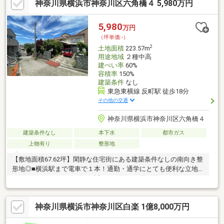
神奈川県横浜市神奈川区六角橋４ 5,980万円
営水道・公共下水道・都市ガスが利用可能■資料請求や現地案内
等お気軽に申し付けください！ご連絡お待ちしております！
5,980
万円
（坪単価:-）
2
土地面積
223.57m
用途地域
２種中高
建ぺい率
60%
容積率
150%
建築条件
なし
東急東横線 反町駅 徒歩18分
その他の交通
神奈川県横浜市神奈川区六角橋４
建築条件なし
本下水
都市ガス
上物有り
整形地
【敷地面積67.62坪】閑静な住宅街にある建築条件なしの南向き整
形地◎■横浜駅まで電車で１本！通勤・通学にとても便利な立地
です■スーパーやコンビニが近くて、毎日の買い物がらくちんで
す■周りは静かな住宅街。落ち着いた暮らしをしたい方にぴった
りです■小学校・中学校が徒歩圏内で、子育てにも安心の環境で
神奈川県横浜市神奈川区白楽 1億8,000万円
す■建築条件なし！好きなハウスメーカーで家が建てられます■バ
ス停徒歩3分、横浜駅まで乗車時間約15分■見晴らしの良い公園、