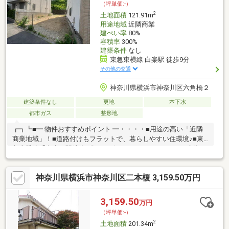
（坪単価:-）
ーもお任せください！
2
土地面積
121.91m
用途地域
近隣商業
建ぺい率
80%
容積率
300%
建築条件
なし
東急東横線 白楽駅 徒歩9分
その他の交通
神奈川県横浜市神奈川区六角橋２
建築条件なし
更地
本下水
都市ガス
整形地
┏┓┗■━ 物件おすすめポイント ━・・・・■用途の高い「近隣
商業地域」！■道路付けもフラットで、暮らしやすい住環境♪■東
急東横線「白楽」駅徒歩9分！■お好きなハウスメーカーで建築可
能です♪■前面道路も広く、解放感と陽当り良好です♪■公園、スー
パーまで徒歩10分以内の好立地でファミリー層が暮らしやすい住
神奈川県横浜市神奈川区二本榎 3,159.50万円
環境♪■商業施設が多く、暮らしやすい「白楽」エリアで夢のマイ
ホームを建築しましょう♪物件所在地：横浜市神奈川区六角橋2丁
目34-26
3,159.50
万円
（坪単価:-）
2
土地面積
201.34m