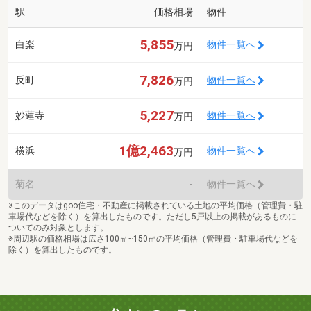
駅
価格相場
物件
5,855
白楽
物件一覧へ
万円
7,826
反町
物件一覧へ
万円
5,227
妙蓮寺
物件一覧へ
万円
1億2,463
横浜
物件一覧へ
万円
菊名
-
物件一覧へ
※このデータはgoo住宅・不動産に掲載されている土地の平均価格（管理費・駐
車場代などを除く）を算出したものです。ただし5戸以上の掲載があるものに
ついてのみ対象とします。
※周辺駅の価格相場は広さ100㎡~150㎡の平均価格（管理費・駐車場代などを
除く）を算出したものです。