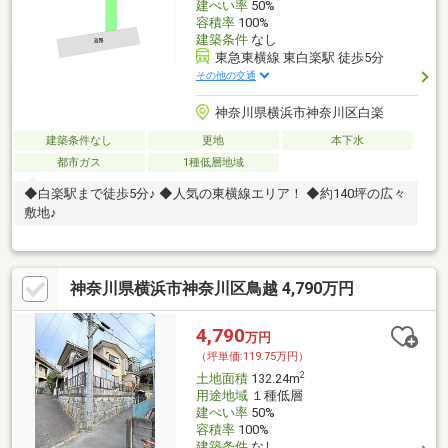
建ぺい率
50%
容積率
100%
建築条件
なし
東急東横線 東白楽駅 徒歩5分
その他の交通
神奈川県横浜市神奈川区白楽
建築条件なし
更地
本下水
都市ガス
1種低層地域
◆白楽駅まで徒歩5分♪ ◆人気の東横線エリア！ ◆約140坪の広々
敷地♪
神奈川県横浜市神奈川区鳥越 4,790万円
4,790
万円
（坪単価:119.75万円）
2
土地面積
132.24m
用途地域
１種低層
建ぺい率
50%
容積率
100%
建築条件
なし