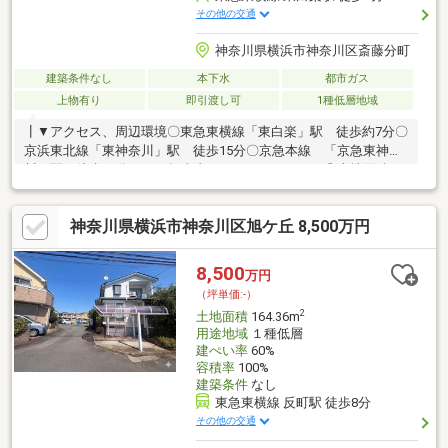
その他の交通
神奈川県横浜市神奈川区斎藤分町
建築条件なし
本下水
都市ガス
上物有り
即引渡し可
1種低層地域
┃▼アクセス、周辺環境〇東急東横線「東白楽」駅 徒歩約7分〇
京浜東北線「東神奈川」駅 徒歩15分〇京急本線 「京急東神奈
川」駅 徒歩16分～～～担当者からポイント～～～◎土地面積は
79坪と広々 そのため好きな設計が実現されます◎南西向きのた
め日当たり良好でございます◎3駅3路線をご利用できます。◎小
神奈川県横浜市神奈川区旭ケ丘 8,500万円
学校 徒歩5分圏内◎スーパーなど商業施設が様々ございます┃▼
ライフインフォメーション業務スーパー 六角橋店・・・・約
402m 徒歩6分パナマリア保育園 東白楽園・・約327m 徒歩5
8,500
万円
分 斎藤分小学校・・・約326m 徒歩5分六角橋中学校・・・約
（坪単価:-）
1719m 徒歩22分
2
土地面積
164.36m
用途地域
１種低層
建ぺい率
60%
容積率
100%
建築条件
なし
東急東横線 反町駅 徒歩8分
その他の交通