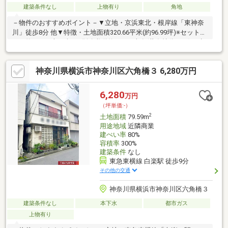
建築条件なし
上物有り
角地
－物件のおすすめポイント－▼立地・京浜東北・根岸線「東神奈
川」徒歩8分 他▼特徴・土地面積320.66平米(約96.99坪)※セットバ
ック約4.43平米を含む※別途私道約5.45平米有(共有持分1/10)・建
築条件付宅地販売ではありません・お好きなハウスメーカー・工
務店で建築可能▼周辺環境・横浜市立浦島小学校 徒歩3分(約
神奈川県横浜市神奈川区六角橋３ 6,280万円
170m)・立町みはらし公園 徒歩1分(約80m)・まいばすけっと白幡
南町店 徒歩7分(約490m)※敷地の一部は容積率200%■ ご希望の住
まい探しをお手伝いします ━━━━━・・・物件の詳細・ご相談
6,280
万円
はお気軽にお問い合わせください。
（坪単価:-）
2
土地面積
79.59m
用途地域
近隣商業
建ぺい率
80%
容積率
300%
建築条件
なし
東急東横線 白楽駅 徒歩9分
その他の交通
神奈川県横浜市神奈川区六角橋３
建築条件なし
本下水
都市ガス
上物有り