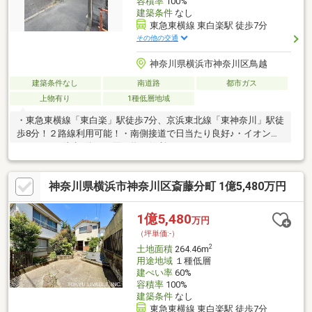
容積率
100%
建築条件
なし
東急東横線 東白楽駅 徒歩7分
その他の交通
神奈川県横浜市神奈川区鳥越
建築条件なし
南道路
都市ガス
上物有り
1種低層地域
・東急東横線「東白楽」駅徒歩7分、京浜東北線「東神奈川」駅徒
歩8分！２路線利用可能！・南側接道で日当たり良好♪・イオンス
タイルまで徒歩6分！お買い物も便利です
神奈川県横浜市神奈川区斎藤分町 1億5,480万円
1億5,480
万円
（坪単価:-）
2
土地面積
264.46m
用途地域
１種低層
建ぺい率
60%
容積率
100%
建築条件
なし
東急東横線 東白楽駅 徒歩7分