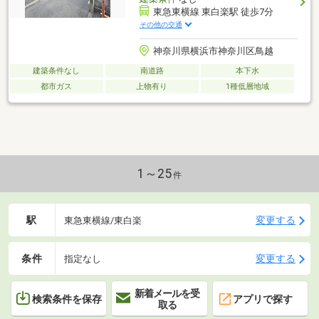
東急東横線 東白楽駅 徒歩7分
その他の交通
神奈川県横浜市神奈川区鳥越
建築条件なし
南道路
本下水
都市ガス
上物有り
1種低層地域
1～25
件
駅
変更する
東急東横線/東白楽
条件
変更する
指定なし
新着メールを受
検索条件を保存
アプリで探す
取る