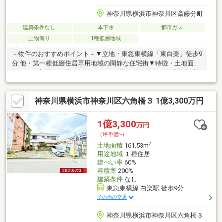
神奈川県横浜市神奈川区斎藤分町
建築条件なし
本下水
都市ガス
上物有り
1種低層地域
－物件のおすすめポイント－▼立地・東急東横線「東白楽」徒歩9
分 他・第一種低層住居専用地域の閑静な住宅街▼特徴・土地面積
131.79平米(約39.86坪)※セットバック約17平米を含む・建築条件
付宅地販売ではありません・お好きなハウスメーカー・工務店で
建築可能・建物プランのご相談も承ります▼周辺環境・横浜市立
神奈川県横浜市神奈川区六角橋３ 1億3,300万円
斎藤分小学校 徒歩2分(約150m)・まいばすけっと東白楽駅西店 徒
歩7分(約500m)・クリエイトエス・ディー横浜六角橋店 徒歩9分
(約650m)■ ご希望の住まい探しをお手伝いします
1億3,300
万円
━━━━━・・・物件の詳細・ご相談はお気軽にお問い合わせく
（坪単価:-）
ださい。
2
土地面積
161.53m
用途地域
１種住居
建ぺい率
60%
容積率
200%
建築条件
なし
東急東横線 白楽駅 徒歩9分
その他の交通
神奈川県横浜市神奈川区六角橋３