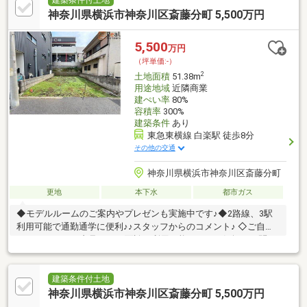
借入額が安全なのか」等、お気軽にご相談ください。多数の金融
神奈川県横浜市神奈川区斎藤分町 5,500万円
機関から、最適なご提案をさせていただきます。
5,500
万円
（坪単価:-）
2
土地面積
51.38m
用途地域
近隣商業
建ぺい率
80%
容積率
300%
建築条件
あり
東急東横線 白楽駅 徒歩8分
その他の交通
神奈川県横浜市神奈川区斎藤分町
更地
本下水
都市ガス
◆モデルルームのご案内やプレゼンも実施中です♪◆2路線、3駅
利用可能で通勤通学に便利♪♪スタッフからのコメント♪ ◇ご自宅
にいたままWEB内見、WEB面談が利用可能です。お気軽にお問い
合わせください。◇「横浜・川崎」の最新物件はもちろん、「住
宅ローンにも強い会社」です。◇「桜木町駅１分」に店舗がござ
いますので、お気軽にご来店下さい。◇お車でご来社の際は、無
建築条件付土地
料駐車券サービスがご利用できます。◇現地見学をご希望のお客
神奈川県横浜市神奈川区斎藤分町 5,500万円
様は、ご指定の場所へのお迎えも対応します。