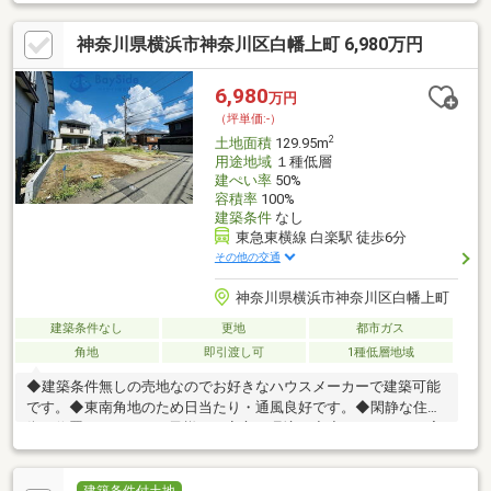
「反町」駅徒歩13分・横浜市ブルーライン「三ツ沢下町」駅徒歩
15分・第一種低層住居専用地域▼特徴・土地面積129.04平米(約
神奈川県横浜市神奈川区白幡上町 6,980万円
39.03坪)・建ぺい率60%・容積率100%・間口は約9.8m・建築条件
付宅地販売ではありません・お好きなハウスメーカー・工務店に
て建築可能▼周辺環境・まいばすけっと東白楽駅西店 徒歩9分(約
6,980
万円
650m)・ローソン神奈川大学前店 徒歩5分(約350m)
（坪単価:-）
2
土地面積
129.95m
用途地域
１種低層
建ぺい率
50%
容積率
100%
建築条件
なし
東急東横線 白楽駅 徒歩6分
その他の交通
神奈川県横浜市神奈川区白幡上町
建築条件なし
更地
都市ガス
角地
即引渡し可
1種低層地域
◆建築条件無しの売地なのでお好きなハウスメーカーで建築可能
です。◆東南角地のため日当たり・通風良好です。◆閑静な住宅
街に位置しますのでお子様にも安心の環境。◆◆キャンペーン実
施中！◆◆是非下記【物件概要】の【諸費用】欄をご覧くださ
い！◆現地のご案内・各種ご相談◆直前でも構いませんので、お
気軽にご連絡ください。◆住宅ローン無料相談◆「いくらまでの
建築条件付土地