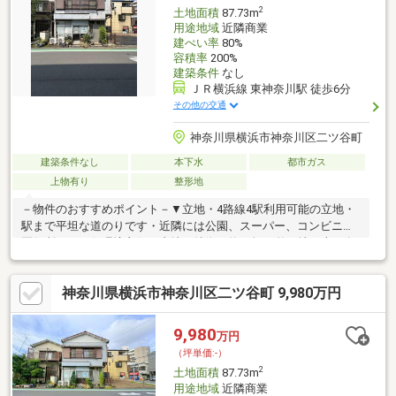
約をお願いします♪
2
土地面積
87.73m
用途地域
近隣商業
建ぺい率
80%
容積率
200%
建築条件
なし
ＪＲ横浜線 東神奈川駅 徒歩6分
その他の交通
神奈川県横浜市神奈川区二ツ谷町
建築条件なし
本下水
都市ガス
上物有り
整形地
－物件のおすすめポイント－▼立地・4路線4駅利用可能の立地・
駅まで平坦な道のりです・近隣には公園、スーパー、コンビニ、
区役所があり住環境良好▼土地の特徴・約26坪の整形地・南西向
きにつき陽当たり良好・近隣商業地域・前面道路は約7.9ｍで開放
感ございます・建築条件付き売地ではございません、お好きなハ
神奈川県横浜市神奈川区二ツ谷町 9,980万円
ウスメーカーにて建築可能です■ご希望の住まい探しをお手伝い
します ━━━━━ ・・・物件の詳細・ご相談はお気軽にお問い合
わせください。
9,980
万円
（坪単価:-）
2
土地面積
87.73m
用途地域
近隣商業