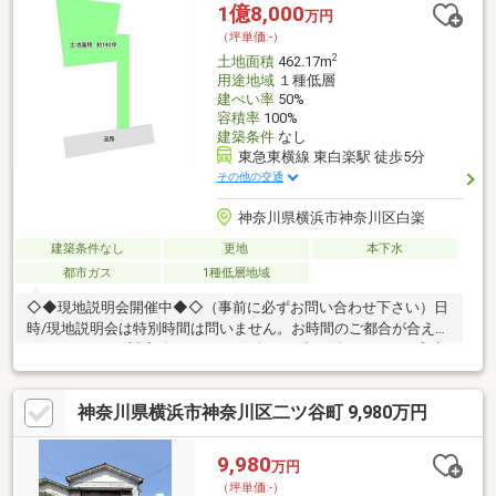
クリエイト徒歩1分の立地＝＝弊社でも建物建築承ります＝＝専属
1億8,000
万円
のコーディネーターが理想のマイホームづくりをお手伝いします
（坪単価:-）
※図面と現況が異なる場合現況優先します
2
土地面積
462.17m
用途地域
１種低層
建ぺい率
50%
容積率
100%
建築条件
なし
東急東横線 東白楽駅 徒歩5分
その他の交通
神奈川県横浜市神奈川区白楽
建築条件なし
更地
本下水
都市ガス
1種低層地域
◇◆現地説明会開催中◆◇（事前に必ずお問い合わせ下さい）日
時/現地説明会は特別時間は問いません。お時間のご都合が合え
ば、いつでもご対応致します。お気軽にお申し付け下さい。◇貴
重なお時間の中で、ご希望の情報をご案内します◇ お客様のご都
合に合わせて、 短時間のご案内も可♪じっくりと沢山の物件情報
神奈川県横浜市神奈川区二ツ谷町 9,980万円
のご案内も可♪ ご都合に合わせたご紹介をします♪ ～おおよその所
要時間や内容は、下記をご参考ください～〇ご希望条件のご相談
（30分～） 〇資金計画のご相談（30分～）〇現地／物件見学（60
9,980
万円
分～） 〇周辺環境のご紹介（60分～） ご来場の際は、事前にご予
（坪単価:-）