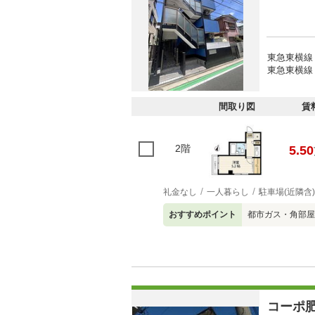
東急東横線 
東急東横線 
間取り図
賃
2階
5.50
礼金なし
一人暮らし
駐車場(近隣含)
おすすめポイント
都市ガス・角部屋
コーポ