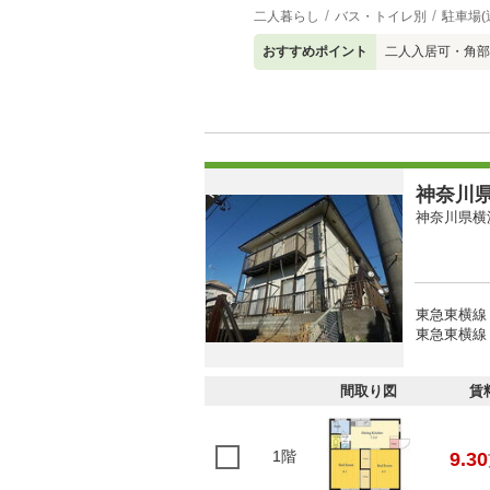
二人暮らし
バス・トイレ別
駐車場(
おすすめポイント
二人入居可・角部
神奈川県
神奈川県横
東急東横線
東急東横線 
間取り図
賃
1階
9.30