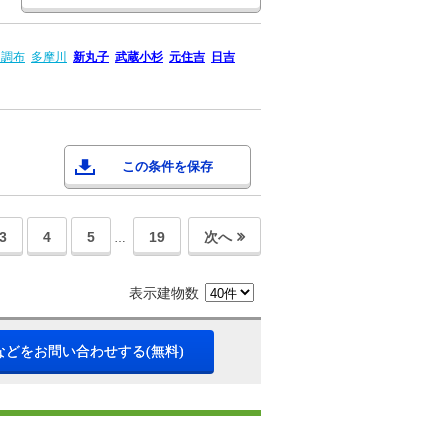
園調布
多摩川
新丸子
武蔵小杉
元住吉
日吉
この条件を保存
3
4
5
19
次へ
…
表示建物数
などをお問い合わせする(無料)