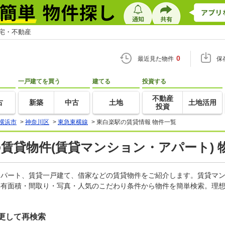
住宅・不動産
0
最近見た物件
保
一戸建てを買う
建てる
投資する
不動産
古
新築
中古
土地
土地活用
投資
横浜市
>
神奈川区
>
東急東横線
>
東白楽駅の賃貸情報 物件一覧
の賃貸物件(賃貸マンション・アパート) 
、アパート、賃貸一戸建て、借家などの賃貸物件をご紹介します。賃貸マ
専有面積・間取り・写真・人気のこだわり条件から物件を簡単検索。理想
更して再検索