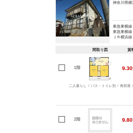
神奈川県横
東急東横線
東急東横線 
ＪＲ横浜線 
間取り図
賃
1階
9.30
二人暮らし
バス・トイレ別
角部屋
2階
9.80