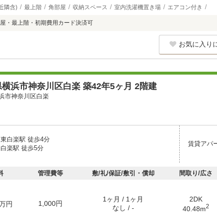
近隣含)
最上階
角部屋
収納スペース
室内洗濯機置き場
エアコン付き
屋・最上階・初期費用カード決済可
お気に入り
横浜市神奈川区白楽 築42年5ヶ月 2階建
浜市神奈川区白楽
 東白楽駅 徒歩4分
賃貸アパ
白楽駅 徒歩5分
料
管理費等
敷/礼/保証/敷引・償却
間取り/広さ
1ヶ月 / 1ヶ月
2DK
1,000円
万円
2
なし / -
40.48m