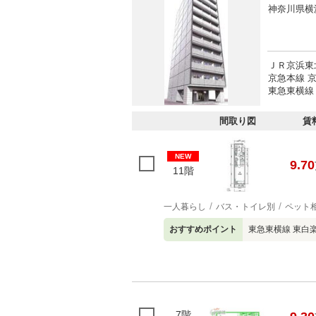
神奈川県横
ＪＲ京浜東
京急本線 
東急東横線
間取り図
賃
NEW
9.70
11階
一人暮らし
バス・トイレ別
ペット
おすすめポイント
東急東横線 東白
7階