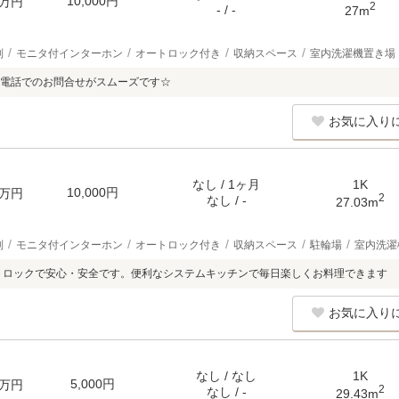
10,000円
万円
2
- / -
27m
別
モニタ付インターホン
オートロック付き
収納スペース
室内洗濯機置き場
電話でのお問合せがスムーズです☆
お気に入り
なし / 1ヶ月
1K
10,000円
万円
2
なし / -
27.03m
別
モニタ付インターホン
オートロック付き
収納スペース
駐輪場
室内洗濯
トロックで安心・安全です。便利なシステムキッチンで毎日楽しくお料理できます
お気に入り
なし / なし
1K
5,000円
万円
2
なし / -
29.43m