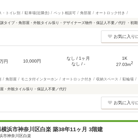
ス・トイレ別
駐車場(近隣含)
ペット相談可
角部屋
オートロック付き
譲タイプ・角部屋・外観タイル張り・デザイナーズ物件・保証人不要／代行 ・初
お気に入り
なし / 1ヶ月
1K
10,000円
万円
2
なし / -
27.03m
別
角部屋
モニタ付インターホン
オートロック付き
収納スペース
駐輪場
屋・外観タイル張り・保証人不要／代行
お気に入り
横浜市神奈川区白楽 築38年11ヶ月 3階建
浜市神奈川区白楽