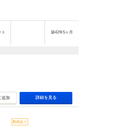
ート
築42年5ヶ月
詳細を見る
に追加
動画あり