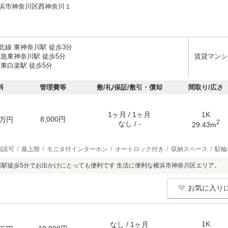
浜市神奈川区西神奈川１
北線 東神奈川駅 徒歩3分
京急東神奈川駅 徒歩5分
賃貸マンシ
 東白楽駅 徒歩5分
料
管理費等
敷/礼/保証/敷引・償却
間取り/広さ
1ヶ月 / 1ヶ月
1K
8,000円
万円
2
なし / -
29.43m
相談可
最上階
モニタ付インターホン
オートロック付き
収納スペース
駐輪
楽駅徒歩5分でお出かけにとっても便利です 生活に便利な横浜市神奈川区エリア。
お気に入り
1K
なし / 1ヶ月