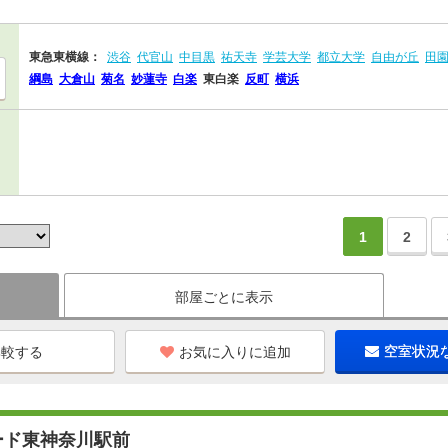
東急東横線：
渋谷
代官山
中目黒
祐天寺
学芸大学
都立大学
自由が丘
田
綱島
大倉山
菊名
妙蓮寺
白楽
東白楽
反町
横浜
1
2
部屋ごとに表示
お気に入りに追加
空室状況
ード東神奈川駅前