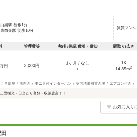
白楽駅 徒歩1分
賃貸マンシ
東白楽駅 徒歩10分
料
管理費等
敷/礼/保証/敷引・償却
間取り/広さ
1K
1ヶ月 / なし
3,000円
万円
2
- / -
14.85m
角部屋
南向き
モニタ付インターホン
室内洗濯機置き場
エアコン付き
二面採光・日当たり良好・収納豊富！！
お気に入り
肥田