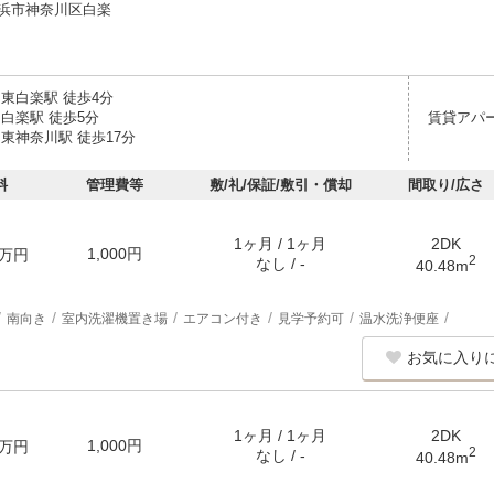
浜市神奈川区白楽
 東白楽駅 徒歩4分
白楽駅 徒歩5分
賃貸アパ
東神奈川駅 徒歩17分
料
管理費等
敷/礼/保証/敷引・償却
間取り/広さ
1ヶ月 / 1ヶ月
2DK
1,000円
万円
2
なし / -
40.48m
南向き
室内洗濯機置き場
エアコン付き
見学予約可
温水洗浄便座
お気に入り
1ヶ月 / 1ヶ月
2DK
1,000円
万円
2
なし / -
40.48m