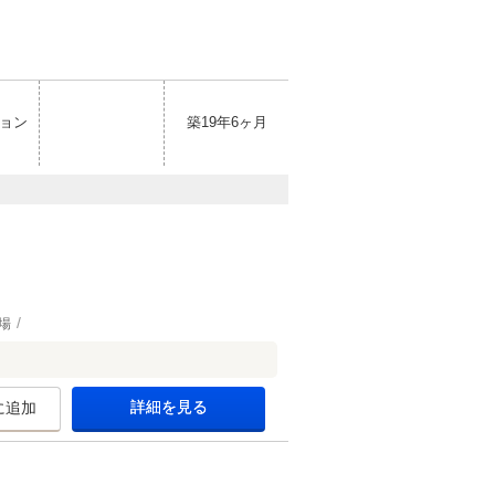
ョン
築19年6ヶ月
場
詳細を見る
に追加