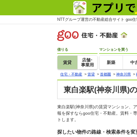
NTTグループ運営の不動産総合サイト goo
借りる
マンションを買う
店舗･
賃貸
新築
中
事業用
住宅・不動産
>
賃貸
>
首都圏
>
神奈川県
>
東白楽駅(神奈川県)
東白楽駅(神奈川県)の賃貸マンション
報を探すならgoo住宅・不動産。賃料・
トします。
探したい物件の路線・検索条件を変