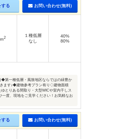
をする
お問い合わせ(無料)
１種低層
40%
2
8m
なし
80%
街◆第一種低層・風致地区ならではの緑豊か
できます♪◆建物参考プラン有り◇建物面積
したゆとりある間取り・大型WICや室内干しス
ひ一度、現地をご見学ください！お気軽なお
をする
お問い合わせ(無料)