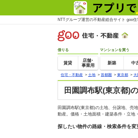
NTTグループ運営の不動産総合サイト goo
借りる
マンションを買う
店舗･
賃貸
新築
中
事業用
住宅・不動産
>
土地
>
首都圏
>
東京都
>
大
田園調布駅(東京都)
田園調布駅(東京都)の土地、分譲地、売
動産。価格・土地面積・建築条件・立地・
探したい物件の路線・検索条件を変