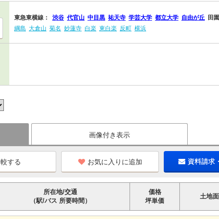
東急東横線：
渋谷
代官山
中目黒
祐天寺
学芸大学
都立大学
自由が丘
田
綱島
大倉山
菊名
妙蓮寺
白楽
東白楽
反町
横浜
画像付き表示
お気に入りに追加
資料請求
所在地/交通
価格
土地面
（駅/バス 所要時間）
坪単価