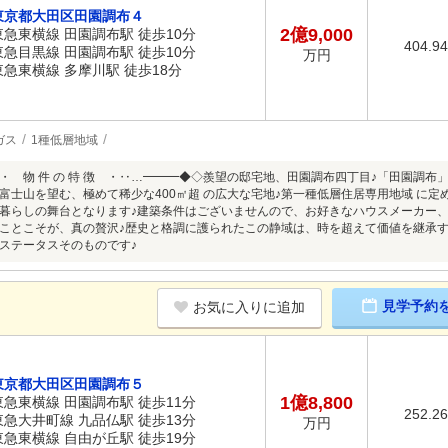
東京都大田区田園調布４
2億9,000
東急東横線 田園調布駅 徒歩10分
404.9
東急目黒線 田園調布駅 徒歩10分
万円
東急東横線 多摩川駅 徒歩18分
ガス
1種低層地域
・ 物 件 の 特 徴 ・‥…━━━◆◇羨望の邸宅地、田園調布四丁目♪「田園調布
富士山を望む、極めて稀少な400㎡超 の広大な宅地♪第一種低層住居専用地域 に
暮らしの舞台となります♪建築条件はございませんので、お好きなハウスメーカー
ことこそが、真の贅沢♪歴史と格調に護られたこの静域は、時を超えて価値を継承す
ステータスそのものです♪
見学予約
お気に入りに追加
東京都大田区田園調布５
1億8,800
東急東横線 田園調布駅 徒歩11分
252.2
東急大井町線 九品仏駅 徒歩13分
万円
東急東横線 自由が丘駅 徒歩19分