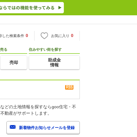
0
0
存した検索条件
お気に入り
売る
住みやすい街を探す
助成金
売却
情報
などの土地情報を探すならgoo住宅・不
・不動産がサポートします。