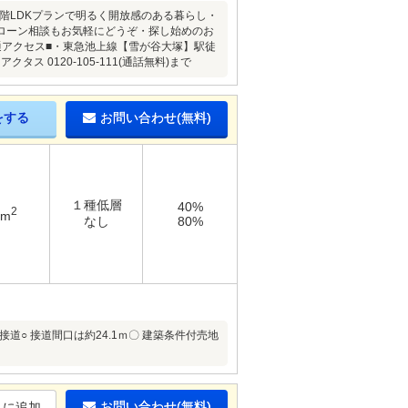
2階LDKプランで明るく開放感のある暮らし・
ローン相談もお気軽にどうぞ・探し始めのお
通アクセス■・東急池上線【雪が谷大塚】駅徒
アクタス 0120-105-111(通話無料)まで
をする
お問い合わせ(無料)
１種低層
40%
2
7m
なし
80%
道○ 接道間口は約24.1ｍ〇 建築条件付売地
お問い合わせ(無料)
りに追加