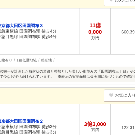
11億
東京都大田区田園調布３
東急東横線 田園調布駅 徒歩4分
0,000
660.3
東急目黒線 田園調布駅 徒歩4分
万円
上物有り
1種低層地域
整形地
沢栄一が計画した放射状の道路と整然とした美しい街並みの『田園調布三丁目』そ
て今なお守り続けられています。 ※表示の実測面積は仮実測に基づくもので確定
お気に入
東京都大田区田園調布２
3億3,000
東急東横線 田園調布駅 徒歩3分
122.3
万円
東急目黒線 田園調布駅 徒歩3分