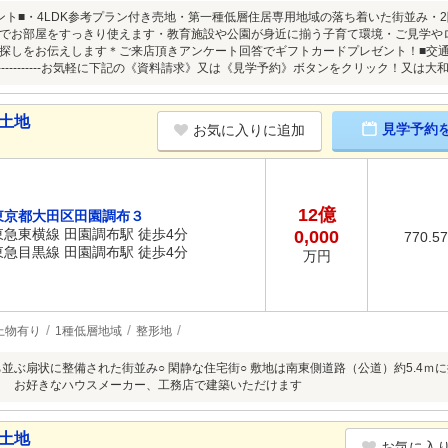
ント■・4LDK参考プラン付き売地・第一種低層住居専用地域の落ち着いた街並み・
でお部屋をすっきり使えます・教育施設や公園が身近に揃う子育て環境・ご見学や
探しをお伝えします＊ご来店頂きアンケート回答でギフトカードプレゼント！■交
-----------------お気軽に下記の《資料請求》又は《見学予約》ボタンをクリック！又は大和
土地
見学予約
お気に入りに追加
12億
東京都大田区田園調布３
東急東横線 田園調布駅 徒歩4分
0,000
770.5
東急目黒線 田園調布駅 徒歩4分
万円
上物有り
1種低層地域
整形地
並ぶ扇状に整備された街並み○ 閑静な住宅街○ 敷地は南東側道路（公道）約5.4ｍに接
 お好きなハウスメーカー、工務店で建築いただけます
土地
お気に入