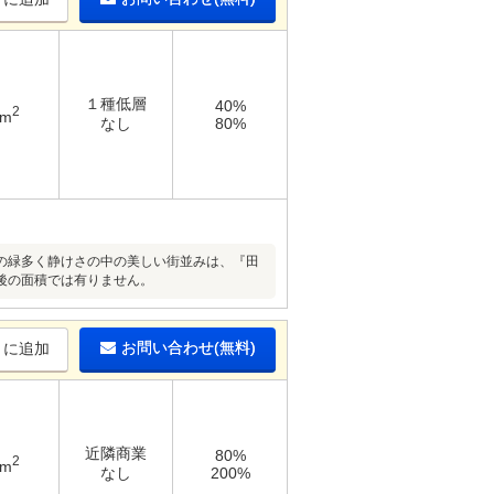
１種低層
40%
2
9m
なし
80%
の緑多く静けさの中の美しい街並みは、『田
後の面積では有りません。
お問い合わせ(無料)
りに追加
近隣商業
80%
2
1m
なし
200%