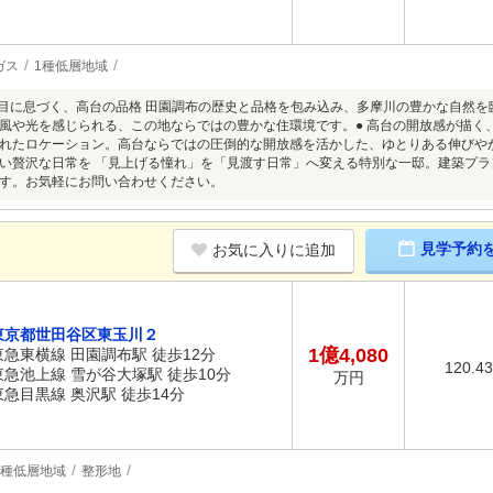
ガス
1種低層地域
丁目に息づく、高台の品格 田園調布の歴史と品格を包み込み、多摩川の豊かな自然
風や光を感じられる、この地ならではの豊かな住環境です。● 高台の開放感が描く
れたロケーション。高台ならではの圧倒的な開放感を活かした、ゆとりある伸びやか
い贅沢な日常を 「見上げる憧れ」を「見渡す日常」へ変える特別な一邸。建築プ
す。お気軽にお問い合わせください。
見学予約
お気に入りに追加
東京都世田谷区東玉川２
1億4,080
東急東横線 田園調布駅 徒歩12分
120.4
東急池上線 雪が谷大塚駅 徒歩10分
万円
東急目黒線 奥沢駅 徒歩14分
1種低層地域
整形地