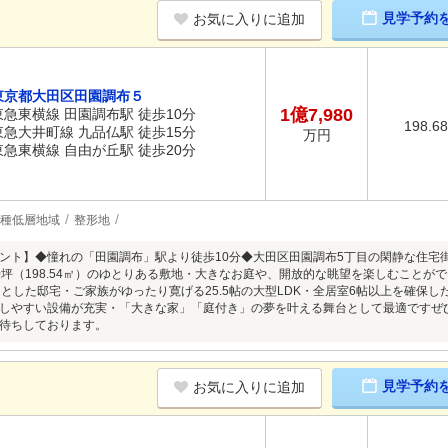
見学予約
お気に入りに追加
東京都大田区田園調布５
1億7,980
東急東横線 田園調布駅 徒歩10分
198.6
東急大井町線 九品仏駅 徒歩15分
万円
東急東横線 自由が丘駅 徒歩20分
1種低層地域
整形地
ント】◆憧れの「田園調布」駅より徒歩10分◆大田区田園調布5丁目の閑静な住宅
0坪（198.54㎡）のゆとりある敷地・大きなお庭や、開放的な眺望を楽しむことが
の広々とした邸宅・ご家族がゆったり寛げる25.5帖の大型LDK・全居室6帖以上を確保
しやすい設備が充実・「大きな家」「庭付き」の夢を叶える舞台として最適ですぜ
待ちしております。
見学予約
お気に入りに追加