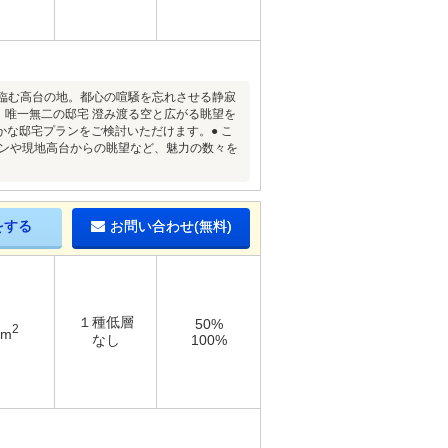
を臨む高台の地。都心の喧騒を忘れさせる静寂
、唯一無二の邸宅 澄み渡る空と広がる眺望を
な邸宅プランをご検討いただけます。● こ
ランや現地高台からの眺望など、魅力の数々を
をする
お問い合わせ(無料)
１種低層
50%
2
3m
なし
100%