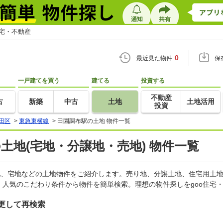
住宅・不動産
0
最近見た物件
保
一戸建てを買う
建てる
投資する
不動産
古
新築
中古
土地
土地活用
投資
田区
>
東急東横線
>
田園調布駅の土地 物件一覧
の土地(宅地・分譲地・売地) 物件一覧
地、宅地などの土地物件をご紹介します。売り地、分譲土地、住宅用土地
人気のこだわり条件から物件を簡単検索。理想の物件探しをgoo住宅
更して再検索