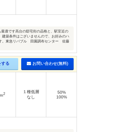
も最適です高台の邸宅街の品格と、駅至近の
。建築条件はございませんので、お好みのハ
す。東急リバブル 田園調布センター 佐藤
をする
お問い合わせ(無料)
１種低層
50%
2
2m
なし
100%