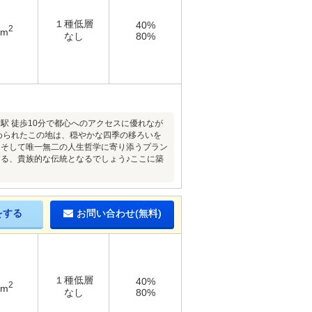
１種低層
40%
2
4m
なし
80%
」駅 徒歩10分で都心へのアクセスに優れなが
定められたこの地は、穏やかな四季の移ろいを
、そして唯一無二の人生哲学に寄り添うプラン
る、貴族的な伝統となるでしょう♪ここに築
をする
お問い合わせ(無料)
１種低層
40%
2
6m
なし
80%