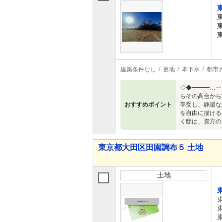
建築条件なし
更地
本下水
都市
◇◆━━━…‥
らその高台から
おすすめポイント
享受し、静謐な
を自由に描ける
く邸は、貴方の
東京都大田区田園調布５ 土地
土地