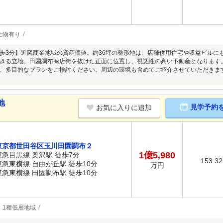
上物有り
歩3分】近隣商業地域の資産価値。約36坪の整形地は、店舗併用住宅や収益ビルに
きる立地。田園調布商店街を抜けた正面に位置し、視認性の高い不動産となります
、多目的なプランをご検討ください。周辺の環境も含めてご紹介させていただきま
地
見学予約
お気に入りに追加
東京都世田谷区玉川田園調布２
1億5,980
東急目黒線 奥沢駅 徒歩7分
153.3
東急東横線 自由が丘駅 徒歩10分
万円
東急東横線 田園調布駅 徒歩10分
1種低層地域