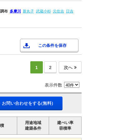
園調布
多摩川
新丸子
武蔵小杉
元住吉
日吉
この条件を保存
1
2
次へ
表示件数
・お問い合わせをする(無料)
用途地域
建ぺい率
積
建築条件
容積率