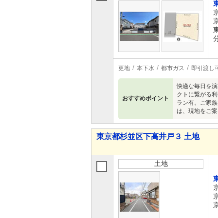
更地
本下水
都市ガス
即引渡し
快適な毎日を
クトに繋がる利
おすすめポイント
ラン有。ご家族
は、現地をご
東京都杉並区下高井戸３ 土地
土地