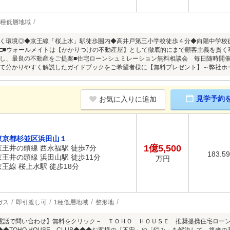
1種低層地域
く環境◎◆京王線「桜上水」駅徒歩圏内◆高井戸第三小学校徒歩４分◆向陽中学校徒歩
． □□■ウォールメイトは【かかりつけの不動産屋】として徹底的にまで顧客主義を貫
し、最良の不動産をご提案■住宅ローンシュミレーション無料相談会 毎日随時開
分かりやすく解説したガイドブックをご希望者様に【無料プレゼント】～弊社ホームページ～http
見学予約
お気に入りに追加
東京都杉並区浜田山１
1億5,500
京王井の頭線 西永福駅 徒歩7分
183.5
京王井の頭線 浜田山駅 徒歩11分
万円
京王線 桜上水駅 徒歩18分
ガス
即引渡し可
1種低層地域
整形地
％【電話で問い合わせ】無料をクリック－ ＴＯＨＯ ＨＯＵＳＥ 推奨提携住宅ロ