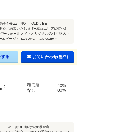
４分□□ NOT OLD，BE
く事をお約束いたします■城西エリアに特化し
催中■ウォールメイトオリジナルの住宅購入・
s://wallmate.co.jp/～
をする
お問い合わせ(無料)
１種低層
40%
2
9m
なし
80%
ーン －≪三菱UFJ銀行≫変動金利