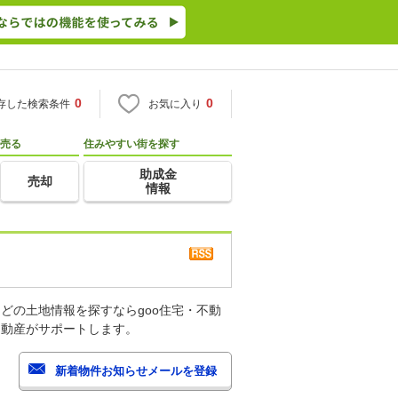
0
0
存した検索条件
お気に入り
売る
住みやすい街を探す
助成金
売却
情報
どの土地情報を探すならgoo住宅・不動
不動産がサポートします。