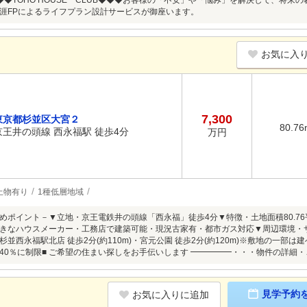
』◆◆◆TOHO HOUSE CLUB◆◆◆お客様の「不安」や「悩み」を解決して、将
涯FPによるライフプラン設計サービスが御座います。
お気に入
7,300
東京都杉並区大宮２
80.76
京王井の頭線 西永福駅 徒歩4分
万円
上物有り
1種低層地域
めポイント－▼立地・京王電鉄井の頭線「西永福」徒歩4分▼特徴・土地面積80.76平米(
きなハウスメーカー・工務店で建築可能・現況古家有・都市ガス対応▼周辺環境・サミッ
並西永福駅北店 徒歩2分(約110m)・宮元公園 徒歩2分(約120m)※敷地の一部は
40％に制限■ ご希望の住まい探しをお手伝いします ━━━━━・・・物件の詳細
見学予約
お気に入りに追加