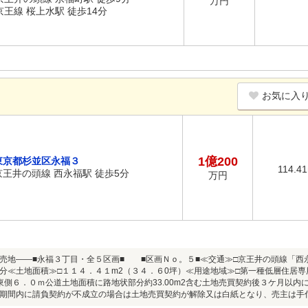
万円
京王線 桜上水駅 徒歩14分
お気に入
1億200
東京都杉並区永福３
114.4
京王井の頭線 西永福駅 徒歩5分
万円
付売地――■永福３丁目・全５区画■ ■区画Ｎｏ。５■≪交通≫□京
分≪土地面積≫□１１４．４１m2（３４．６0坪）≪用途地域≫□第一種低層住居専
東側６．０ｍ公道土地面積に路地状部分約33.00m2含む土地売買契約後３ケ月以
期間内に請負契約が不成立の場合は土地売買契約が解除又は白紙となり、売主は手