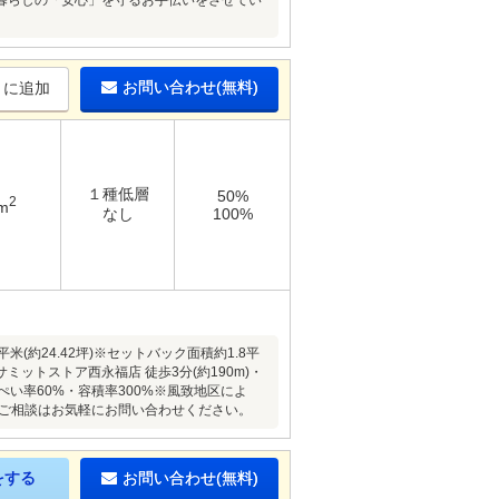
来の暮らしの「安心」を守るお手伝いをさせてい
お問い合わせ(無料)
りに追加
１種低層
50%
2
m
なし
100%
約24.42坪)※セットバック面積約1.8平
トストア西永福店 徒歩3分(約190m)・
建ぺい率60%・容積率300%※風致地区によ
・ご相談はお気軽にお問い合わせください。
をする
お問い合わせ(無料)