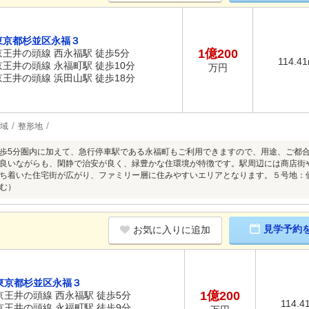
東京都杉並区永福３
1億200
京王井の頭線 西永福駅 徒歩5分
114.4
京王井の頭線 永福町駅 徒歩10分
万円
京王井の頭線 浜田山駅 徒歩18分
地域
整形地
歩5分圏内に加えて、急行停車駅である永福町もご利用できますので、用途、ご都
良いながらも、閑静で治安が良く、緑豊かな住環境が特徴です。駅周辺には商店街
ち着いた住宅街が広がり、ファミリー層に住みやすいエリアとなります。５号地：価格1
含む）
見学予約
お気に入りに追加
東京都杉並区永福３
1億200
京王井の頭線 西永福駅 徒歩5分
114.4
京王井の頭線 永福町駅 徒歩9分