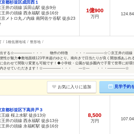
東京都杉並区成田西１
京王井の頭線 浜田山駅 徒歩9分
1億900
京王井の頭線 西永福駅 徒歩16分
124.8
万円
東京メトロ丸ノ内線 南阿佐ケ谷駅 徒歩23
分
可
1種低層地域
整形地
演出する☆―――――・・・ 物件の特徴 ・・・―――――☆◇京王井の頭線「
便性が魅力◆敷地面積123平米超のゆとり。南向きで日当たりが良く開放感あふれる
に合わせて間取り変更も可能です！◆小学校・公園が徒歩圏内で子育て世帯に好環
案内させていただきます！☆―――――・・・ ―☆― ・・・―――――☆
見学予約
お気に入りに追加
東京都杉並区下高井戸３
8,500
京王線 桜上水駅 徒歩13分
107.0
京王井の頭線 西永福駅 徒歩13分
万円
京王井の頭線 永福町駅 徒歩16分