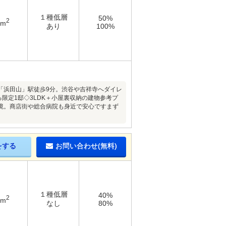
１種低層
50%
2
4m
あり
100%
浜田山」駅徒歩9分。渋谷や吉祥寺へダイレ
限定1邸◇3LDK＋小屋裏収納の建物参考プ
境。商店街や総合病院も身近で安心ですまず
をする
お問い合わせ(無料)
１種低層
40%
2
4m
なし
80%