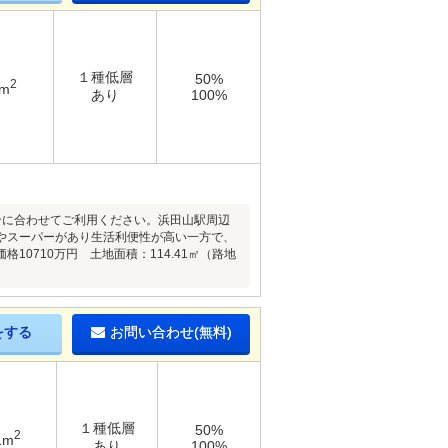
１種低層
50%
2
1m
あり
100%
合に合わせてご利用ください。浜田山駅周辺
やスーパーがあり生活利便性が高い一方で、
0710万円 土地面積：114.41㎡（路地
をする
お問い合わせ(無料)
１種低層
50%
2
1m
あり
100%