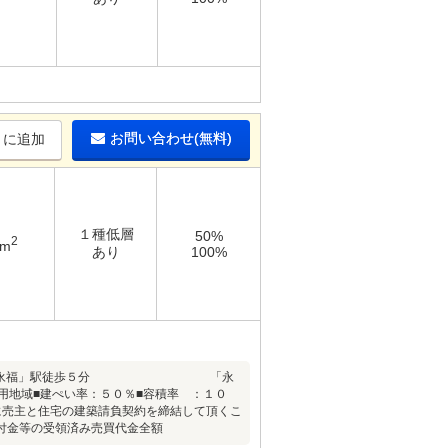
お問い合わせ(無料)
りに追加
１種低層
50%
2
1m
あり
100%
王井の頭線「西永福」駅徒歩５分 「永
用地域■建ぺい率：５０％■容積率 ：１０
内に売主と住宅の建築請負契約を締結して頂くこ
付金等の受領済み売買代金全額