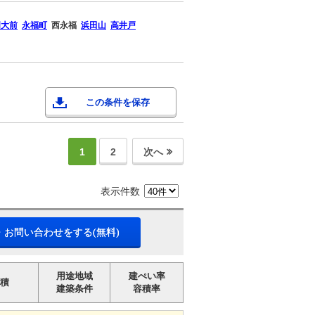
明大前
永福町
西永福
浜田山
高井戸
この条件を保存
1
2
次へ
表示件数
・お問い合わせをする(無料)
用途地域
建ぺい率
積
建築条件
容積率