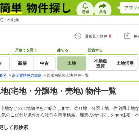
住宅・不動産
0
最近見た物件
保
一戸建てを買う
建てる
投資する
不動産
古
新築
中古
土地
土地活用
投資
並区
>
京王電鉄井の頭線
>
西永福駅の土地 物件一覧
土地(宅地・分譲地・売地) 物件一覧
、宅地などの土地物件をご紹介します。売り地、分譲土地、住宅用土地な
気のこだわり条件から物件を簡単検索。理想の物件探しをgoo住宅・
更して再検索