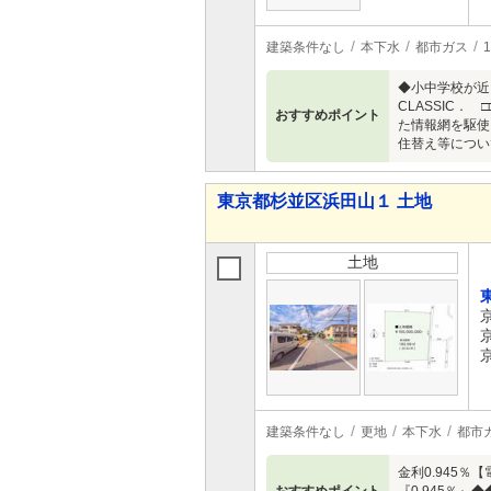
建築条件なし
本下水
都市ガス
◆小中学校が近
CLASSIC
おすすめポイント
た情報網を駆使
住替え等について
東京都杉並区浜田山１ 土地
土地
建築条件なし
更地
本下水
都市
金利0.945