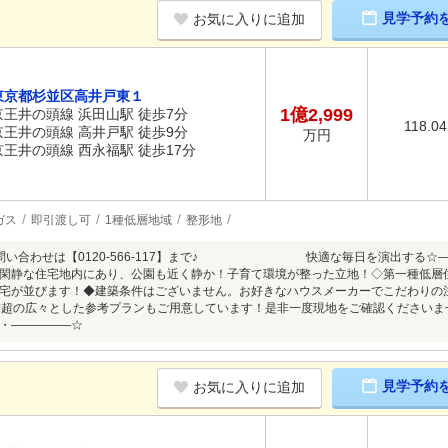
見学予約
お気に入りに追加
東京都杉並区高井戸東１
1億2,999
京王井の頭線 浜田山駅 徒歩7分
118.0
京王井の頭線 高井戸駅 徒歩9分
万円
京王井の頭線 西永福駅 徒歩17分
ガス
即引渡し可
1種低層地域
整形地
♪♪お問い合わせは【0120-566-117】まで♪ 快適な毎日を演出する
閑静な住宅地内にあり、公園も近く静か！子育て環境が整った立地！◇第一種低層
宅が並びます！◆建築条件はございません。お好きなハウスメーカーでこだわりの
8帖超の広々とした参考プランもご用意しています！是非一度現地をご確認くださ
・―――――☆
見学予約
お気に入りに追加