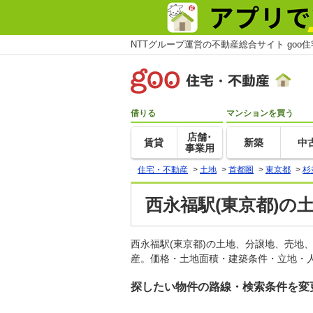
NTTグループ運営の不動産総合サイト goo
借りる
マンションを買う
店舗･
賃貸
新築
中
事業用
住宅・不動産
>
土地
>
首都圏
>
東京都
>
杉
西永福駅(東京都)の
西永福駅(東京都)の土地、分譲地、売地
産。価格・土地面積・建築条件・立地・人
探したい物件の路線・検索条件を変