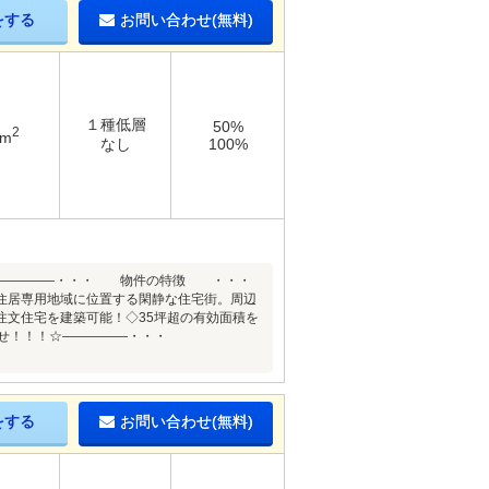
をする
お問い合わせ(無料)
１種低層
50%
2
4m
なし
100%
☆―――――・・・ 物件の特徴 ・・・
住居専用地域に位置する閑静な住宅街。周辺
注文住宅を建築可能！◇35坪超の有効面積を
いませ！！！☆―――――・・・
をする
お問い合わせ(無料)