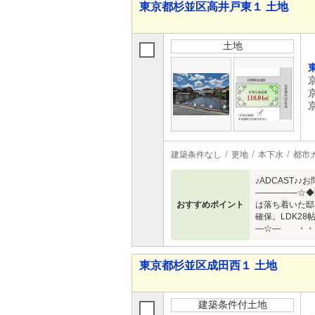
東京都杉並区高井戸東１ 土地
土地
建築条件なし
更地
本下水
都市
♪ADCAST
―――――☆◆
おすすめポイント
は落ち着いた邸
確保。LDK2
―☆― ・・
東京都杉並区成田西１ 土地
建築条件付土地