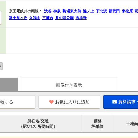
京王電鉄井の頭線：
渋谷
神泉
駒場東大前
池ノ上
下北沢
新代田
東松原
富士見ヶ丘
久我山
三鷹台
井の頭公園
吉祥寺
画像付き表示
お気に入りに追加
資料請求
所在地/交通
価格
土地面
（駅/バス 所要時間）
坪単価