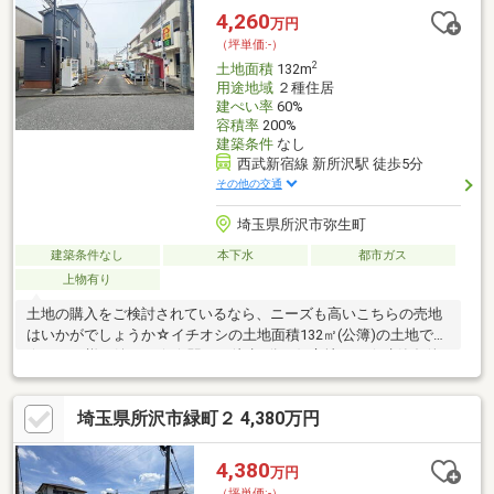
4,260
万円
（坪単価:-）
2
土地面積
132m
用途地域
２種住居
建ぺい率
60%
容積率
200%
建築条件
なし
西武新宿線 新所沢駅 徒歩5分
その他の交通
埼玉県所沢市弥生町
建築条件なし
本下水
都市ガス
上物有り
土地の購入をご検討されているなら、ニーズも高いこちらの売地
はいかがでしょうか☆イチオシの土地面積132㎡(公簿)の土地です
☆どなた様も嬉しい☆☆駅まで徒歩5分の好立地です☆建築条件
なしなので、建築についてじっくり考えられるというメリットが
あります☆第二種住居地域は住宅と商業施設や工場が混在する中
埼玉県所沢市緑町２ 4,380万円
でも良好な住環境の保護を目的とした地域です(*^^*)
4,380
万円
（坪単価:-）