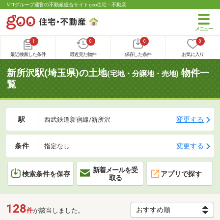
NTTグループ運営の不動産総合サイト goo住宅・不動産
1
0
0
0
最近検索した条件
最近見た物件
保存した条件
お気に入り
新所沢駅(埼玉県)の土地
物件一
(宅地・分譲地・売地)
覧
駅
変更する
西武鉄道新宿線/新所沢
条件
変更する
指定なし
新着メールを受
検索条件を保存
アプリで探す
取る
128
件
が該当しました。