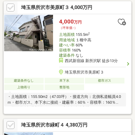
方もお気軽にご相談ください。西武新宿線「新所沢」駅徒歩13
埼玉県所沢市美原町３ 4,000万円
分、西武池袋線「小手指」駅徒歩20分の2駅2路線利用可能♪お問
い合わせは 【 0120-515-888 】 までお気軽にどうぞ♪担当のスタッ
フが分かりやすく丁寧にご対応を致します！埼玉県所沢市宮本町
4,000
万円
１丁目9-25 【 株式会社すまらいふ 】
（坪単価:-）
2
土地面積
155.5m
用途地域
１種中高
建ぺい率
60%
容積率
160%
建築条件
なし
西武新宿線 新所沢駅 徒歩13分
埼玉県所沢市美原町３
建築条件なし
本下水
都市ガス
上物有り
整形地
・土地面積：155.50m2（47.03坪）・接道方向：北側私道幅員4.0
ｍ・都市ガス、本下水に接続・建蔽率：60％・容積率：160％
（前面道路幅員制限による）・建築条件付売地ではございませ
ん・お好きなハウスメーカー等で建築が可能です□ ライフイン
フォメーション・美原小学校…徒歩約9分（約670ｍ）・美原中学
埼玉県所沢市緑町４ 4,380万円
校…徒歩約14分（約1 100ｍ）・美原幼稚園…徒歩2分（約130
ｍ）・北所沢保育園…徒歩4分（約320ｍ）・コープ新所沢店…徒歩