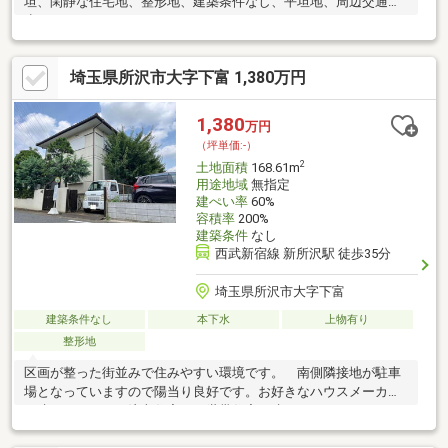
坦、閑静な住宅地、整形地、建築条件なし、平坦地、周辺交通量
少なめ
埼玉県所沢市大字下富 1,380万円
1,380
万円
（坪単価:-）
2
土地面積
168.61m
用途地域
無指定
建ぺい率
60%
容積率
200%
建築条件
なし
西武新宿線 新所沢駅 徒歩35分
埼玉県所沢市大字下富
建築条件なし
本下水
上物有り
整形地
区画が整った街並みで住みやすい環境です。 南側隣接地が駐車
場となっていますので陽当り良好です。お好きなハウスメーカー
で建てられます。注文住宅や二世帯住宅が建てられます。