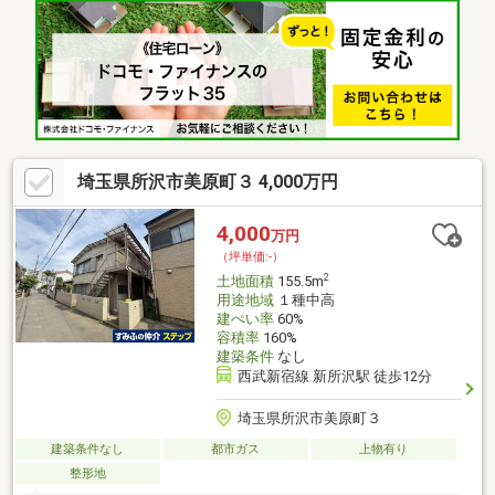
況等を考慮したプランニングが可能・現況古家有▼周辺環境・コ
ープ新所沢店 徒歩2分(約100m)・所沢市立美原小学校 徒歩9分(約
680m)※容積率は、前面道路幅員により160％に制限されます■ ご
希望の住まい探しをお手伝いします ━━━━━・・・物件の詳
細・ご相談はお気軽にお問い合わせください。
埼玉県所沢市美原町３ 4,000万円
4,000
万円
（坪単価:-）
2
土地面積
155.5m
用途地域
１種中高
建ぺい率
60%
容積率
160%
建築条件
なし
西武新宿線 新所沢駅 徒歩12分
埼玉県所沢市美原町３
建築条件なし
都市ガス
上物有り
整形地