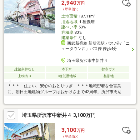
2,940
万円
（坪単価:-）
2
土地面積
187.11m
用途地域
１種低層
建ぺい率
50%
容積率
80%
建築条件
なし
西武新宿線 新所沢駅 バス7分/「ニ
ュータウン西」バス停 停歩4分
埼玉県所沢市中新井４
建築条件なし
本下水
都市ガス
上物有り
1種低層地域
整形地
＊＊＊ 住まい、安心のおとりつぎ ＊＊＊地域密着を合言葉
に、朝日土地建物グループはおかげさまで42周年。所沢市周辺エ
リア・西武線沿線のお住まい探しは「朝日土地建物 所沢支店」に
お任せください。「ネットでは分からない雰囲気を知りたい」
「頭金が少なくても購入できる？」「住み替えは何から始めれば
埼玉県所沢市中新井４ 3,100万円
いいの？」そんな疑問や不安も、経験豊富な有資格スタッフが丁
寧にサポートいたします。広告未掲載物件や最新情報も多数ご用
意。物件レポートをご提供し、当日のご見学・無料送迎も対応可
3,100
万円
能です。お問い合わせは【所沢支店 営業2課 フリーダイヤル
（坪単価:-）
0120-27-0442】まで。