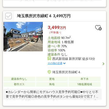
れておらず、開放感のある三方角地■南道路に面した物件の為、
明るい陽射しがお部屋を満たします■古家解体の費用と時間がか
からない更地でのお引渡し
埼玉県所沢市緑町４ 3,499万円
3,499
万円
（坪単価:-）
2
土地面積
90.7m
用途地域
１種低層
建ぺい率
70%
容積率
100%
建築条件
なし
西武新宿線 新所沢駅 徒歩13分
その他の交通
埼玉県所沢市緑町４
建築条件なし
更地
本下水
都市ガス
角地
1種低層地域
■カレンダーから簡単にモデルハウス見学予約可能◎■やりとり不
要で見学予約可能◎赤色の見学予約ボタンから最短2分で完了！建
築条件なし売地期限は2026年8月上旬までとなります。期間を過
ぎますと建売住宅として販売となりますので建売住宅をご検討の