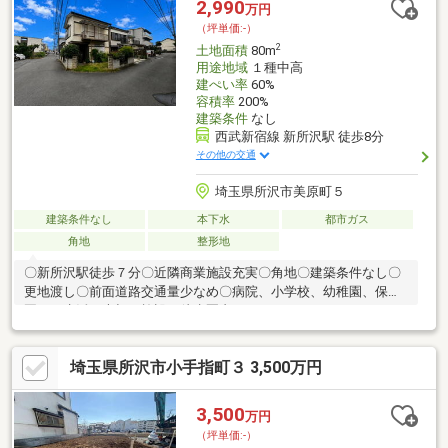
2,990
万円
明峰小学校……徒歩3分■所沢市立所沢中学校……徒歩9分
（坪単価:-）
2
土地面積
80m
用途地域
１種中高
建ぺい率
60%
容積率
200%
建築条件
なし
西武新宿線 新所沢駅 徒歩8分
その他の交通
埼玉県所沢市美原町５
建築条件なし
本下水
都市ガス
角地
整形地
〇新所沢駅徒歩７分〇近隣商業施設充実〇角地〇建築条件なし〇
更地渡し〇前面道路交通量少なめ〇病院、小学校、幼稚園、保育
園など生活に大切な施設が徒歩圏内
埼玉県所沢市小手指町３ 3,500万円
3,500
万円
（坪単価:-）