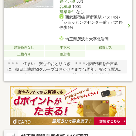
建ぺい率
50%
容積率
100%
建築条件
なし
西武新宿線 新所沢駅 バス14分/
「ショッピングセンター前」バス停
停歩1分
埼玉県所沢市大字北岩岡
建築条件なし
本下水
都市ガス
上物有り
整形地
＊＊＊ 住まい、安心のおとりつぎ ＊＊＊地域密着を合言葉
に、朝日土地建物グループはおかげさまで42周年。所沢市周辺エ
リア・西武線沿線のお住まい探しは「朝日土地建物 所沢支店」に
お任せください。「ネットでは分からない雰囲気を知りたい」
「頭金が少なくても購入できる？」「住み替えは何から始めれば
いいの？」そんな疑問や不安も、経験豊富な有資格スタッフが丁
寧にサポートいたします。広告未掲載物件や最新情報も多数ご用
意。物件レポートをご提供し、当日のご見学・無料送迎も対応可
能です。お問い合わせは【所沢支店 営業2課 フリーダイヤル
0120-27-0442】まで。まずはお気軽にご相談ください。