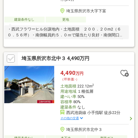
埼玉県所沢市大字下富
建築条件なし
更地
・西武フラワーヒル分譲地内・土地面積 ２００．２０m2（６
０．５６坪）・南側幅員約５．０ｍで陽当たり良好・南側間口約
１５．９ｍ・現況／更地・フラワーヒル地区地区計画あり（Ａ地
区）・建築条件付売地ではありません。 お好きなハウスメーカ
ーさん等にてご検討ください。
埼玉県所沢市北中３ 4,490万円
4,490
万円
（坪単価:-）
2
土地面積
222.12m
用途地域
１種低層
建ぺい率
50%
容積率
80%
建築条件
なし
西武池袋線 小手指駅 徒歩22分
その他の交通
埼玉県所沢市北中３