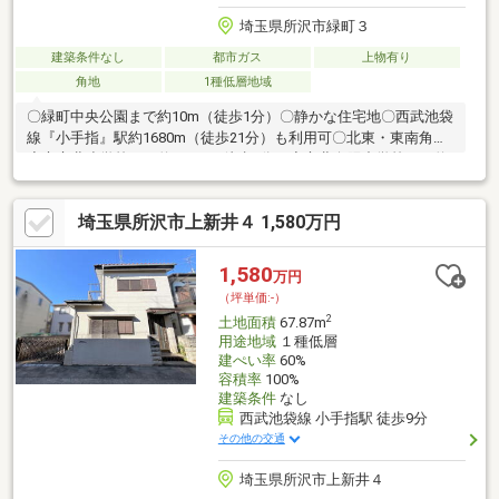
埼玉県所沢市緑町３
建築条件なし
都市ガス
上物有り
角地
1種低層地域
〇緑町中央公園まで約10m（徒歩1分）〇静かな住宅地〇西武池袋
線『小手指』駅約1680m（徒歩21分）も利用可〇北東・東南角地
◇市立北小学校まで約340m（徒歩5分）◇市北向陽中学校まで約
1160m（徒歩15分）◇ファミリーマート所沢けやき通り店まで約
170m（徒歩3分）◇マツモトキヨシ所沢緑町店まで約130m（徒歩
埼玉県所沢市上新井４ 1,580万円
2分）◇西友所沢榎町店まで約750m（徒歩10分）
1,580
万円
（坪単価:-）
2
土地面積
67.87m
用途地域
１種低層
建ぺい率
60%
容積率
100%
建築条件
なし
西武池袋線 小手指駅 徒歩9分
その他の交通
埼玉県所沢市上新井４