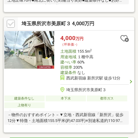
土地正味70坪■南北に長いため陽当り良好■建築条件なし■お好き
なハウスメーカーで建築可能です
埼玉県所沢市美原町３ 4,000万円
4,000
万円
（坪単価:-）
2
土地面積
155.5m
用途地域
１種中高
建ぺい率
60%
容積率
200%
建築条件
なし
西武新宿線 新所沢駅 徒歩12分
埼玉県所沢市美原町３
建築条件なし
本下水
都市ガス
上物有り
－物件のおすすめポイント－▼立地・西武新宿線「新所沢」徒歩
12分▼特徴・土地面積155.5平米(約47.03坪)※別途私道約110.97平
米有(共有持分64／3357)・建築条件付宅地販売ではないため、お
好みの建築会社等を選択可能・周囲には既に建物があり、近隣状