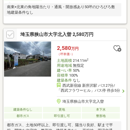
南東×北東の角地陽当たり・通風・開放感あり50坪のひろびろ敷
地建築条件なし
埼玉県狭山市大字北入曽 2,580万円
2,580
万円
（坪単価:-）
2
土地面積
214.11m
用途地域
無指定
建ぺい率
50%
容積率
100%
建築条件
なし
西武新宿線 新所沢駅 バス27分/
「西武フラワーヒル」バス停 停歩5分
埼玉県狭山市大字北入曽
建築条件なし
更地
本下水
都市ガス
即引渡し可
整形地
都市ガス、土地50坪以上、即引渡し可、陽当り良好、駅まで平