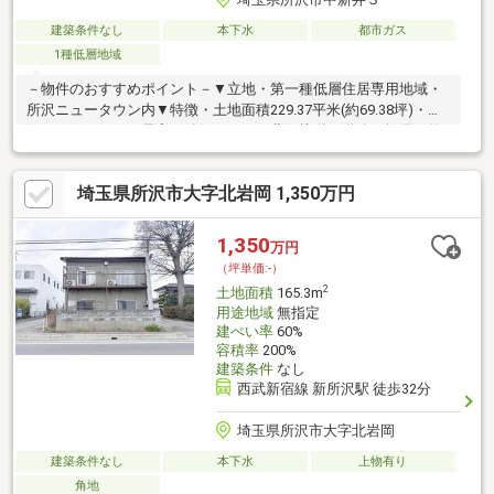
建築条件なし
本下水
都市ガス
1種低層地域
－物件のおすすめポイント－▼立地・第一種低層住居専用地域・
所沢ニュータウン内▼特徴・土地面積229.37平米(約69.38坪)・南
側にバルコニーや居室を確保しやすい北側接道・道路の幅員は約
6.0m、接道間口は約11.7m・建築条件付宅地販売ではありませ
ん・お好きなハウスメーカー・工務店で建築可能・周囲は既に建
埼玉県所沢市大字北岩岡 1,350万円
物があり、近隣状況を考慮した設計が可能▼周辺環境・西友所沢
ニュータウン店 徒歩6分(約430m)・所沢市立中央小学校 徒歩10分
(約730m)■ ご希望の住まい探しをお手伝いします
1,350
万円
━━━━━・・・物件の詳細・ご相談はお気軽にお問い合わせく
（坪単価:-）
ださい。
2
土地面積
165.3m
用途地域
無指定
建ぺい率
60%
容積率
200%
建築条件
なし
西武新宿線 新所沢駅 徒歩32分
埼玉県所沢市大字北岩岡
建築条件なし
本下水
上物有り
角地