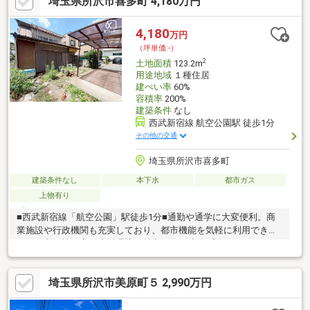
埼玉県所沢市喜多町 4,180万円
4,180
万円
（坪単価:-）
2
土地面積
123.2m
用途地域
１種住居
建ぺい率
60%
容積率
200%
建築条件
なし
西武新宿線 航空公園駅 徒歩1分
その他の交通
埼玉県所沢市喜多町
建築条件なし
本下水
都市ガス
上物有り
■西武新宿線「航空公園」駅徒歩1分■通勤や通学に大変便利。商
業施設や行政機関も充実しており、都市機能を気軽に利用できる
ため、利便性の高い生活環境が魅力です。建築プランもございま
すので、ご家族・ご友人お誘いあわせの上、現地をご覧になって
みませんか？周辺環境と合わせてご案内致します！・‥…周辺環
埼玉県所沢市美原町５ 2,990万円
境…‥・■西武新宿線「航空公園」駅……徒歩1分■セブンイレブン航
空公園駅西口店……徒歩2分■所沢市役所……徒歩4分■航空公園少年
スポーツ広場……徒歩6分■防衛医科大学校病院……16分■所沢市立