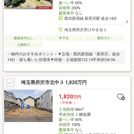
建ぺい率
60%
容積率
200%
建築条件
なし
西武新宿線 新所沢駅 徒歩14分
埼玉県所沢市けやき台１
建築条件なし
本下水
都市ガス
上物有り
－物件のおすすめポイント－▼立地・西武新宿線「新所沢」徒歩
14分・落ち着いた住環境▼特徴・土地面積122.14平米(約36.94
坪)・前面道路は東側幅員約4.0m、接道間口は約7.0m・建築条件
付宅地販売ではありません・周囲は既に建物があり、近隣状況を
考慮したプランニングが可能・建築プランの作成可能▼周辺環
埼玉県所沢市北中３ 1,820万円
境・スーパーオザムけやき台店 徒歩4分(約320m)・所沢市立清進
小学校 徒歩5分(約350m)・上新井西公園 徒歩3分(約220m)■ ご希
望の住まい探しをお手伝いします ━━━━━・・・物件の詳細・
1,820
万円
ご相談はお気軽にお問い合わせください。
（坪単価:-）
2
土地面積
86m
用途地域
１種低層
建ぺい率
60%
容積率
100%
建築条件
なし