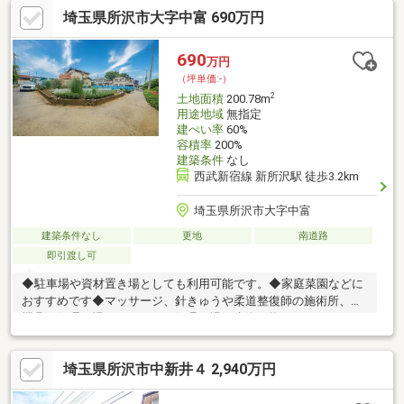
埼玉県所沢市大字中富 690万円
690
万円
（坪単価:-）
2
土地面積
200.78m
用途地域
無指定
建ぺい率
60%
容積率
200%
建築条件
なし
西武新宿線 新所沢駅 徒歩3.2km
埼玉県所沢市大字中富
建築条件なし
更地
南道路
即引渡し可
◆駐車場や資材置き場としても利用可能です。◆家庭菜園などに
おすすめです◆マッサージ、針きゅうや柔道整復師の施術所、農
機具の修理工場、オートバイ修理工場は建築可能です。
埼玉県所沢市中新井４ 2,940万円