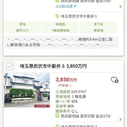
西武新宿線 新所沢駅 徒歩25分
その他の交通
埼玉県所沢市中新井１
更地
南道路
本下水
都市ガス
1種低層地域
整形地
・‥…━…‥・‥…━…‥・‥…━…‥・‥…━…‥・‥…南側約5.4ｍ公道に面
し解放感のある売地・‥…━…‥・‥…━…‥・‥…━…‥・‥…━…‥・‥…■
所沢駅前の賑やかさから少し離れた落ち着いた住環境が魅力■四
季の移り変わりを肌で感じられる贅沢なロケーション■建築条件
外し可能（要相談）■公営水道・都市ガス・本下水■近隣に教育施
埼玉県所沢市中新井３ 3,850万円
設多数～子育て世帯におすすめ□ライフインフォメーション・西
友所沢ニュータウン店 徒歩8分・トモズ 所沢中新井店 徒歩8
分・中新井公園 徒歩４分・伸栄小学校 徒歩１０分・‥…━…‥・
3,850
万円
‥…━…‥・‥…━…‥・‥…━…‥・‥…
（坪単価:-）
2
土地面積
229.37m
用途地域
１種低層
建ぺい率
50%
容積率
80%
建築条件
なし
西武新宿線 新所沢駅 徒歩27分
埼玉県所沢市中新井３