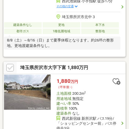
西武池袋線 小手指駅 徒歩17分
その他の交通
埼玉県所沢市北中３
建築条件なし
更地
本下水
都市ガス
1種低層地域
整形地
8/8（土）～8/16（日）まで夏季休暇となります。約26坪の整形
地。更地渡建築条件なし。
埼玉県所沢市大字下富 1,880万円
1,880
万円
（坪単価:-）
2
土地面積
200.2m
用途地域
無指定
建ぺい率
50%
容積率
100%
建築条件
なし
西武新宿線 新所沢駅 バス19分/
「ショッピングセンター前」バス停
停歩3分