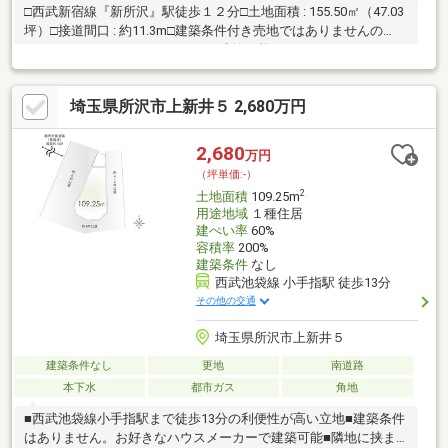
□西武新宿線『新所沢』駅徒歩１２分□土地面積 : 155.50㎡（47.03
坪）□接道間口 : 約11.3m□建築条件付き売地ではありませんの
で、お好きなハウスメーカーにて建築可能です。
埼玉県所沢市上新井５ 2,680万円
2,680
万円
（坪単価:-）
2
土地面積
109.25m
用途地域
１種住居
建ぺい率
60%
容積率
200%
建築条件
なし
西武池袋線 小手指駅 徒歩13分
その他の交通
埼玉県所沢市上新井５
建築条件なし
更地
南道路
本下水
都市ガス
角地
■西武池袋線小手指駅まで徒歩13分の利便性が高い立地■建築条件
はありません。お好きなハウスメーカーで建築可能■隣地に挟ま