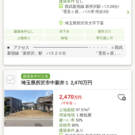
建築条件
なし
西武新宿線 新所沢駅 バス20分/
「雪見ヶ原」バス停 停歩3分
埼玉県所沢市大字下富
建築条件なし
本下水
都市ガス
上物有り
角地
即引渡し可
■ アクセス ━━━━━━━━━━━━━━・・・・・ ○ 西武
新宿線「新所沢」駅 バス２０分 「雪見ヶ原」
停歩３分■ おすすめポイント
━━━━━━━━━━・・・・・ ○ 土地面積 約５８．３９坪
○ 角地につき通風良好 ○ 建築条件付き売地ではございませ
ん。 お好きなハウスメーカーで建築可能です ○ 閑静な住宅
建築条件付土地
街に立地■ ご希望の住まい探しをお手伝いします
埼玉県所沢市中新井１ 2,470万円
━━━━・・・物件の詳細・ご相談はお気軽にお問い合わせくだ
さい。
2,470
万円
（坪単価:-）
2
土地面積
97.57m
用途地域
１種低層
建ぺい率
50%
容積率
80%
建築条件
あり