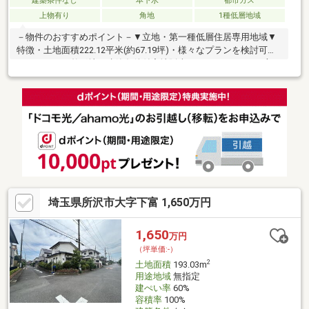
建築条件なし
本下水
都市ガス
上物有り
角地
1種低層地域
－物件のおすすめポイント－▼立地・第一種低層住居専用地域▼
特徴・土地面積222.12平米(約67.19坪)・様々なプランを検討可能
なゆとりある整形地・建築条件付宅地販売ではありません・3方の
間口は約12m以上と広々・お好きなハウスメーカー等を選択可
能・現況古家有、詳細はお問い合わせください▼周辺環境・北中
公園 徒歩5分(約370m)・ローソン・スリーエフ所沢向陽町西店 徒
歩5分(約400m)・スーパー「マミープラス所沢青葉台店」徒歩10
分(約780m)■ ご希望の住まい探しをお手伝いします
━━━━━・・・物件の詳細・ご相談はお気軽にお問い合わせく
ださい。
埼玉県所沢市大字下富 1,650万円
1,650
万円
（坪単価:-）
2
土地面積
193.03m
用途地域
無指定
建ぺい率
60%
容積率
100%