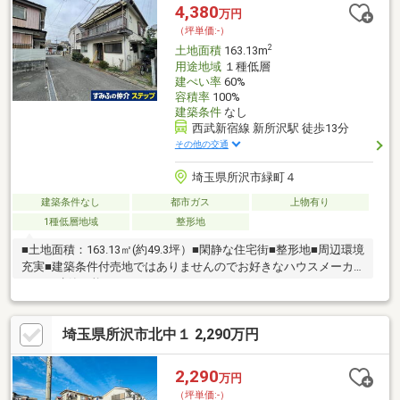
4分（約310ｍ）・ヤオコー所沢美原店…徒歩4分（約310ｍ）・サ
4,380
万円
ンドラック所沢花園店…徒歩1分（約70ｍ）
（坪単価:-）
2
土地面積
163.13m
用途地域
１種低層
建ぺい率
60%
容積率
100%
建築条件
なし
西武新宿線 新所沢駅 徒歩13分
その他の交通
埼玉県所沢市緑町４
建築条件なし
都市ガス
上物有り
1種低層地域
整形地
■土地面積：163.13㎡(約49.3坪）■閑静な住宅街■整形地■周辺環境
充実■建築条件付売地ではありませんのでお好きなハウスメーカ
ーにて建築可能
埼玉県所沢市北中１ 2,290万円
2,290
万円
（坪単価:-）