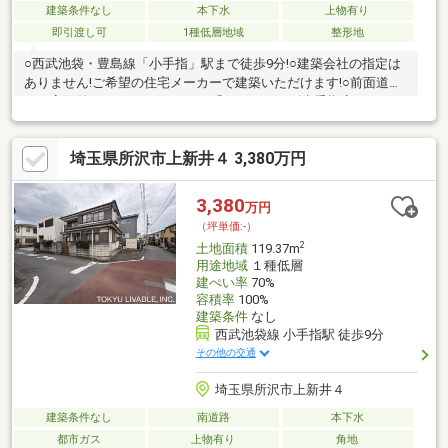
建築条件なし
本下水
上物有り
即引渡し可
1種低層地域
整形地
○西武池袋・豊島線「小手指」駅まで徒歩9分!○建築会社の指定は
ありません!ご希望の住宅メーカーで建築いただけます!○前面道路
との高低差なしです♪1.スーパー「ヨークフーズ小手指店」まで
720ｍ徒歩9分2.コンビニ「ローソン・スリーエフ所沢上新井店」
まで500ｍ徒歩7分3.小学校「所沢市立上新井小学校」まで1060ｍ
埼玉県所沢市上新井４ 3,380万円
徒歩14分
3,380
万円
（坪単価:-）
2
土地面積
119.37m
用途地域
１種低層
建ぺい率
70%
容積率
100%
建築条件
なし
西武池袋線 小手指駅 徒歩9分
その他の交通
埼玉県所沢市上新井４
建築条件なし
南道路
本下水
都市ガス
上物有り
角地