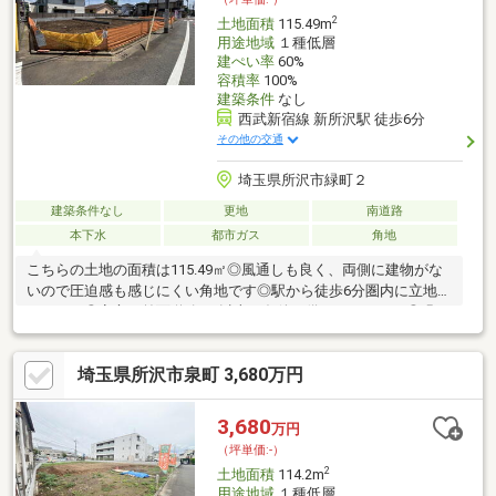
2
土地面積
115.49m
用途地域
１種低層
建ぺい率
60%
容積率
100%
建築条件
なし
西武新宿線 新所沢駅 徒歩6分
その他の交通
埼玉県所沢市緑町２
建築条件なし
更地
南道路
本下水
都市ガス
角地
こちらの土地の面積は115.49㎡◎風通しも良く、両側に建物がな
いので圧迫感も感じにくい角地です◎駅から徒歩6分圏内に立地し
ています◎安心の前面道路6m以上の条件を備えております◎緑が
豊かでストレスを感じにくい第一種低層住居専用地域はいかがで
しょうか◎売地をお探しの方に是非見て頂きたいイチオシの土地
埼玉県所沢市泉町 3,680万円
です◎好条件かつニーズも高い土地はこちらです(^^)
3,680
万円
（坪単価:-）
2
土地面積
114.2m
用途地域
１種低層