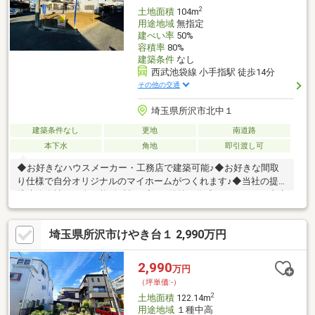
2
土地面積
104m
用途地域
無指定
建ぺい率
50%
容積率
80%
建築条件
なし
西武池袋線 小手指駅 徒歩14分
その他の交通
埼玉県所沢市北中１
建築条件なし
更地
南道路
本下水
角地
即引渡し可
◆お好きなハウスメーカー・工務店で建築可能♪◆お好きな間取
り仕様で自分オリジナルのマイホームがつくれます♪◆当社の提
携建築会社ご紹介可能♪無料でプラン図等の作成をすることが出来
ます！◆小学校、スーパー、コンビニが近くて便利！生活環境の
整った好立地です！～・～・～・～・～・～・～・～・～・～・
埼玉県所沢市けやき台１ 2,990万円
～・～・～・～・～・～・～・～・～お問い合わせは 【 0120-
515-888 】 までお気軽にどうぞ♪担当のスタッフが分かりやすく丁
寧にご対応を致します！埼玉県所沢市宮本町1-9-25 【 株式会社
2,990
万円
すまらいふ 】
（坪単価:-）
2
土地面積
122.14m
用途地域
１種中高