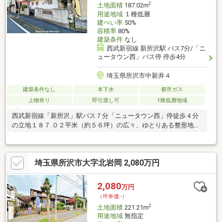
2
土地面積
187.02m
用途地域
１種低層
建ぺい率
50%
容積率
80%
建築条件
なし
西武新宿線 新所沢駅 バス7分/「ニ
ュータウン西」バス停 停歩4分
埼玉県所沢市中新井４
建築条件なし
本下水
都市ガス
上物有り
即引渡し可
1種低層地域
西武新宿線「新所沢」駅バス７分「ニュータウン西」停徒歩４分
の立地１８７.０２平米（約５６坪）の広々、ゆとりある整形地。
建築条件なし、お好きなお住まいが建てられます。道路より敷地
が高い為、水はけは良いです。また、徒歩４分の所にはスーパー
「西友」があり、午前５時～２５時（午前１時）まで営業してお
埼玉県所沢市大字北岩岡 2,080万円
り便利です。閑静な住宅街で子育てに良い環境です。是非、一度
ご覧ください。
2,080
万円
（坪単価:-）
2
土地面積
221.21m
用途地域
無指定