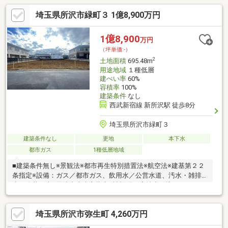
埼玉県所沢市緑町３ 1億8,900万円
1億8,900
万円
（坪単価:-）
2
土地面積
695.48m
用途地域
１種低層
建ぺい率
60%
容積率
100%
建築条件
なし
西武新宿線 新所沢駅 徒歩8分
埼玉県所沢市緑町３
建築条件なし
更地
本下水
都市ガス
1種低層地域
■建築条件無し※景観法※都市再生特別措置法※航空法※建基第２２
条指定※設備：ガス／都市ガス、飲用水／公営水道、汚水・雑排
水／公共下水※司法書士売主指定※諸設備、宅地内引込みなし
埼玉県所沢市弥生町 4,260万円