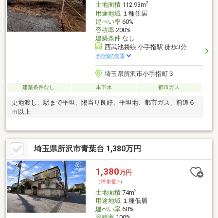
2
土地面積
112.93m
用途地域
１種住居
建ぺい率
60%
容積率
200%
建築条件
なし
西武池袋線 小手指駅 徒歩3分
その他の交通
埼玉県所沢市小手指町３
建築条件なし
本下水
都市ガス
更地渡し、駅まで平坦、陽当り良好、平坦地、都市ガス、前道６
ｍ以上
埼玉県所沢市青葉台 1,380万円
1,380
万円
（坪単価:-）
2
土地面積
74m
用途地域
１種低層
建ぺい率
60%
容積率
100%