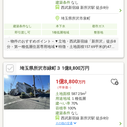
建築条件
なし
西武新宿線 新所沢駅 徒歩8分
埼玉県所沢市泉町
建築条件なし
本下水
都市ガス
即引渡し可
1種低層地域
整形地
－物件のおすすめポイント－▼立地・西武新宿線「新所沢」徒歩8
分・第一種低層住居専用地域▼特徴・土地面積157.69平米(約47.7
坪)・間口は約12.1mと広く、スペースを有効活用可能・周囲には
既に建物があり、近隣状況等を考慮したプランニングが可能・建
築条件付宅地販売ではないため、お好みの工務店等で建築可能▼
埼玉県所沢市緑町３ 1億8,800万円
周辺環境・西友新所沢店 徒歩8分(約600m)・セブンイレブン所沢
泉町店 徒歩5分(約380m)・ウエルシア所沢けやき台店 徒歩3分(約
240m)■ ご希望の住まい探しをお手伝いします ━━━━━・・・
1億8,800
万円
物件の詳細・ご相談はお気軽にお問い合わせください。
（坪単価:-）
2
土地面積
587.25m
用途地域
１種低層
建ぺい率
70%
容積率
100%
建築条件
なし
西武新宿線 新所沢駅 徒歩8分
その他の交通