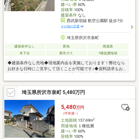
建ぺい率
60%
容積率
100%
建築条件
なし
西武新宿線 航空公園駅 徒歩7分
その他の交通
埼玉県所沢市泉町
建築条件なし
更地
南道路
本下水
都市ガス
1種低層地域
◆建築条件なし売地◆現地案内会を実施しております！弊社なら
お好きな日時にご見学して頂くことが可能です♪◆資料請求もお
気軽にお問合せください♪◆西武新宿線「航空公園」駅徒歩6分◆
小学校6分！中学校3分！◆現況更地◆頭金0円で購入可能！住宅
ローンご相談下さい♪些細なことでもご相談させて頂いております
埼玉県所沢市泉町 5,480万円
(^^)
5,480
万円
（坪単価:-）
2
土地面積
157.69m
用途地域
１種低層
建ぺい率
60%
容積率
100%