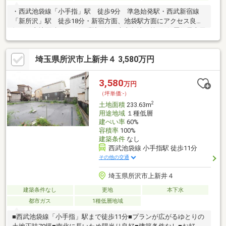
・西武池袋線「小手指」駅 徒歩9分 準急始発駅・西武新宿線
「新所沢」駅 徒歩18分・新宿方面、池袋駅方面にアクセス良
好 ・土地面積119.37m2(登記簿)・南東角地・第1種低層住居専用
地域・建ぺい率70％(角地緩和適用)・容積率100％・現況：古家あ
り・サンディ小手指店…約310m・西友所沢榎町店…約610m・ロー
埼玉県所沢市上新井４ 3,580万円
ソンスリーエフ所沢上新井店…約380m・マツモトキヨシ…約
690m・所沢市立上新井小学校…約820m・所沢市立向陽中学校…約
1 200m・建蔽率は角地緩和によります・第二上新井地区地区計画
3,580
万円
あり(敷地面積の最低限度：100m2)
（坪単価:-）
2
土地面積
233.63m
用途地域
１種低層
建ぺい率
60%
容積率
100%
建築条件
なし
西武池袋線 小手指駅 徒歩11分
その他の交通
埼玉県所沢市上新井４
建築条件なし
更地
本下水
都市ガス
1種低層地域
■西武池袋線「小手指」駅まで徒歩11分■プランが広がるゆとりの