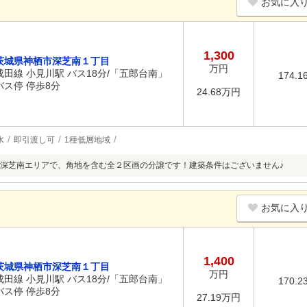
お気に入
1,300
茨城県神栖市深芝南１丁目
万円
成田線 小見川駅 バス18分/「五郎台南」
174.1
バス停 停歩8分
24.68万円
水
即引渡し可
1種低層地域
深芝南エリアで、角地を含む全２区画の分譲です！建築条件はございません♪
お気に入
1,400
茨城県神栖市深芝南１丁目
万円
成田線 小見川駅 バス18分/「五郎台南」
170.2
バス停 停歩8分
27.19万円