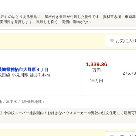
約381坪）のゆとりある敷地に、屋根付き倉庫が付属した物件です。資材置き場・車
実用性を発揮します。風通しも良く、両側に建物がない
お気に入
1,339.36
茨城県神栖市大野原４丁目
万円
276.7
成田線 小見川駅 徒歩7.4km
16万円
地
本下水
1種低層地域
】小学校スーパー徒歩圏内！お好きなハウスメーカーや弊社の注文住宅にて建築可