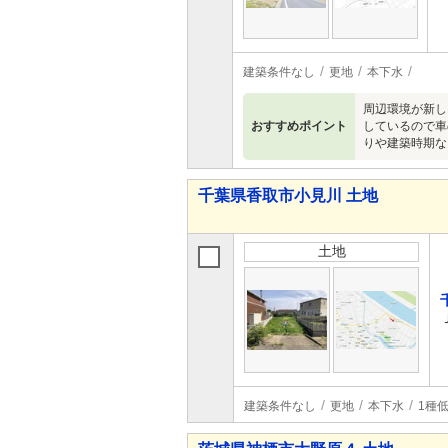
建築条件なし
更地
本下水
周辺環境が新し
おすすめポイント
しているので車
りや建築時期な
千葉県香取市小見川 土地
土地
建築条件なし
更地
本下水
1種