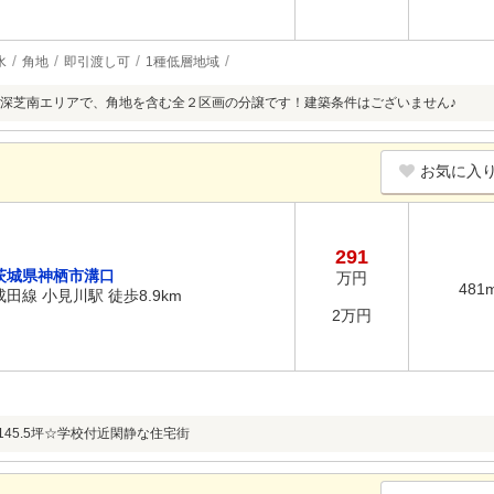
水
角地
即引渡し可
1種低層地域
深芝南エリアで、角地を含む全２区画の分譲です！建築条件はございません♪
お気に入
291
茨城県神栖市溝口
万円
481
成田線 小見川駅 徒歩8.9km
2万円
145.5坪☆学校付近閑静な住宅街