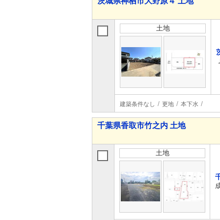
茨城県神栖市大野原４ 土地
土地
建築条件なし
更地
本下水
千葉県香取市竹之内 土地
土地