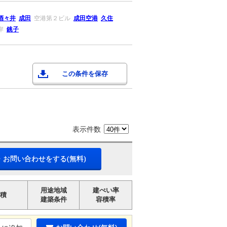
酒々井
成田
空港第２ビル
成田空港
久住
岸
銚子
この条件を保存
表示件数
・お問い合わせをする(無料)
用途地域
建ぺい率
積
建築条件
容積率