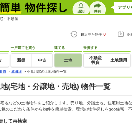
住宅・不動産
0
最近見た物件
保
一戸建てを買う
建てる
投資する
不動産
古
新築
中古
土地
土地活用
投資
取市
>
成田線
>
小見川駅の土地 物件一覧
土地(宅地・分譲地・売地) 物件一覧
、宅地などの土地物件をご紹介します。売り地、分譲土地、住宅用土地な
気のこだわり条件から物件を簡単検索。理想の物件探しをgoo住宅・
更して再検索