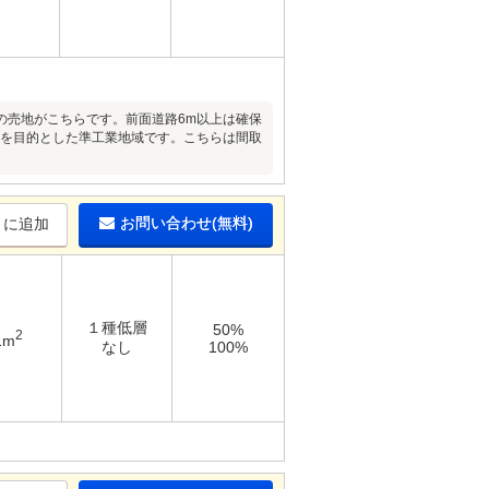
の売地がこちらです。前面道路6m以上は確保
等を目的とした準工業地域です。こちらは間取
お問い合わせ(無料)
りに追加
１種低層
50%
2
1m
なし
100%