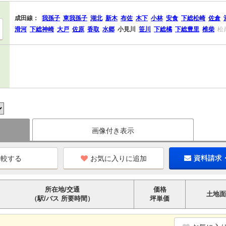
成田線：
我孫子
東我孫子
湖北
新木
布佐
木下
小林
安食
下総松崎
佐倉
滑河
下総神崎
大戸
佐原
香取
水郷
小見川
笹川
下総橘
下総豊里
椎柴
松
画像付き表示
お気に入りに追加
資料請求
所在地/交通
価格
土地面
（駅/バス 所要時間）
坪単価