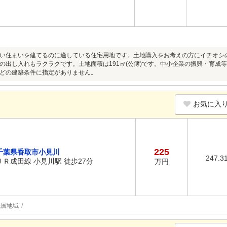
い住まいを建てるのに適している住宅用地です。土地購入をお考えの方にイチオシ
の出し入れもラクラクです。土地面積は191㎡(公簿)です。中小企業の振興・育成
どの建築条件に指定がありません。
お気に入
225
千葉県香取市小見川
247.3
ＪＲ成田線 小見川駅 徒歩27分
万円
低層地域