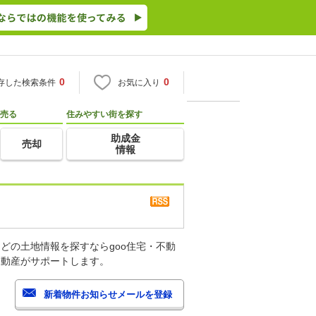
0
0
存した検索条件
お気に入り
売る
住みやすい街を探す
助成金
売却
情報
どの土地情報を探すならgoo住宅・不動
不動産がサポートします。