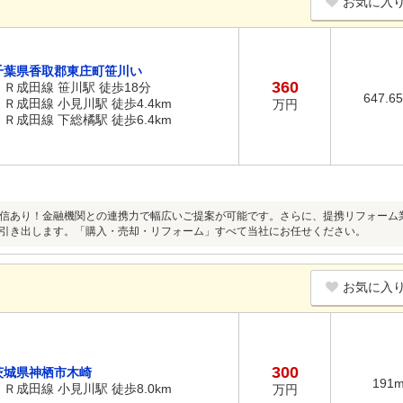
お気に入
千葉県香取郡東庄町笹川い
360
ＪＲ成田線 笹川駅 徒歩18分
647.6
ＪＲ成田線 小見川駅 徒歩4.4km
万円
ＪＲ成田線 下総橘駅 徒歩6.4km
信あり！金融機関との連携力で幅広いご提案が可能です。さらに、提携リフォーム
引き出します。「購入・売却・リフォーム」すべて当社にお任せください。
お気に入
300
茨城県神栖市木崎
191
ＪＲ成田線 小見川駅 徒歩8.0km
万円