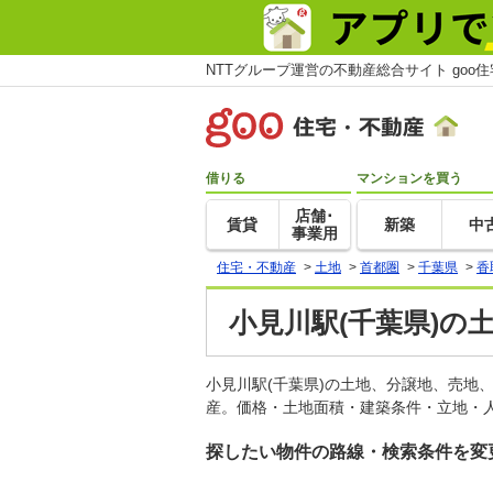
NTTグループ運営の不動産総合サイト goo
借りる
マンションを買う
店舗･
賃貸
新築
中
事業用
住宅・不動産
>
土地
>
首都圏
>
千葉県
>
香
小見川駅(千葉県)の
小見川駅(千葉県)の土地、分譲地、売地
産。価格・土地面積・建築条件・立地・人
探したい物件の路線・検索条件を変