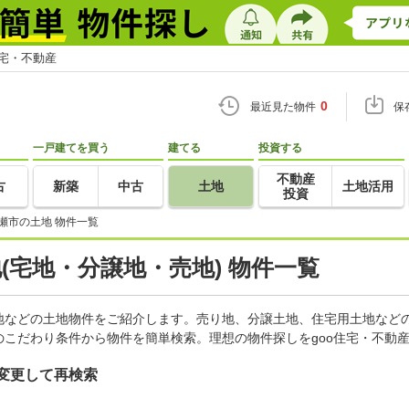
住宅・不動産
0
最近見た物件
保
一戸建てを買う
建てる
投資する
不動産
古
新築
中古
土地
土地活用
投資
瀬市の土地 物件一覧
地(宅地・分譲地・売地) 物件一覧
地などの土地物件をご紹介します。売り地、分譲土地、住宅用土地などの
こだわり条件から物件を簡単検索。理想の物件探しをgoo住宅・不動
変更して再検索