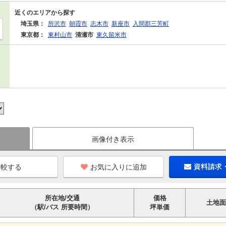
近くのエリアから探す
埼玉県：
所沢市
朝霞市
志木市
新座市
入間郡三芳町
東京都：
東村山市
清瀬市
東久留米市
画像付き表示
お気に入りに追加
資料請求
所在地/交通
価格
土地面
（駅/バス 所要時間）
坪単価