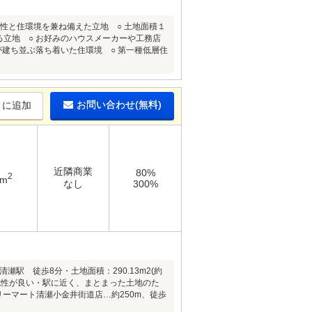
性と住環境を兼ね備えた立地 ○ 土地面積１
立地 ○ お好みのハウスメーカーや工務店
が建ち並ぶ落ち着いた住環境 ○ 第一種低層住
お問い合わせ(無料)
りに追加
近隣商業
80%
2
3m
なし
300%
駅 徒歩8分・土地面積：290.13m2(約
視認性が良い・駅に近く、まとまった土地のた
リーマート清瀬小金井街道店…約250m、徒歩