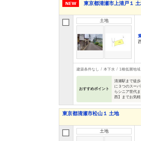
東京都清瀬市上清戸１ 土
土地
建築条件なし
本下水
1種低層地域
清瀬駅まで徒歩
に３つのスーパ
おすすめポイント
らシニア世代ま
西】までお気軽
東京都清瀬市松山１ 土地
土地