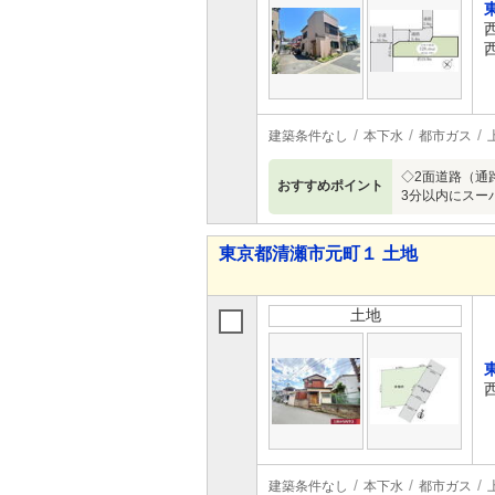
建築条件なし
本下水
都市ガス
◇2面道路（通
おすすめポイント
3分以内にスー
東京都清瀬市元町１ 土地
土地
建築条件なし
本下水
都市ガス