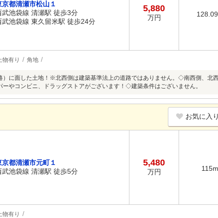
東京都清瀬市松山１
5,880
西武池袋線 清瀬駅 徒歩3分
128.0
万円
西武池袋線 東久留米駅 徒歩24分
上物有り
角地
路）に面した土地！※北西側は建築基準法上の道路ではありません。◇南西側、北
パーやコンビニ、ドラッグストアがございます！◇建築条件はございません。
お気に入
5,480
東京都清瀬市元町１
115
西武池袋線 清瀬駅 徒歩5分
万円
上物有り