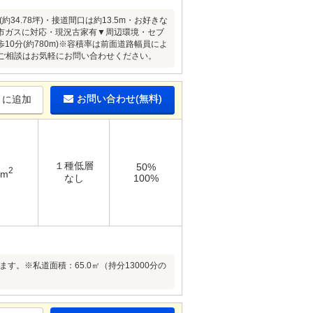
4.78坪)・接道間口は約13.5m・お好きな
市ガスに対応・現況古家有▼周辺環境・セブ
歩10分(約780m)※容積率は前面道路幅員によ
・ご相談はお気軽にお問い合わせください。
お問い合わせ(無料)
りに追加
１種低層
50%
2
6m
なし
100%
。※私道面積：65.0㎡（持分13000分の