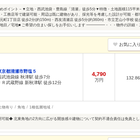
めポイント－▼立地・西武池袋・豊島線「清瀬」徒歩5分▼特徴・土地面積115平米(約3
・工務店等で建築可能・周辺は既に建物があり、採光等を考慮した設計が可能・都
町1丁目店 徒歩2分(約150m)・西友清瀬店 徒歩5分(約360m)・市立芝山小学校 徒
地目／宅地■ ご希望の住まい探しをお手伝いします ━━━━━・・・物件の詳細
お気に入
東京都清瀬市野塩５
4,790
西武池袋線 秋津駅 徒歩7分
132.8
万円
ＪＲ武蔵野線 新秋津駅 徒歩12分
上物有り
角地
1種低層地域
利用可能◆ 北東角地の2方向に広がる開放感※建物について契約不適合責任は免責とします