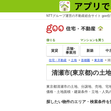
NTTグループ運営の不動産総合サイト goo
借りる
マンションを買う
店舗･
賃貸
新築
中
事業用
住宅・不動産
>
土地
>
首都圏
>
東京都
>
清
清瀬市(東京都)の土
東京都清瀬市の土地、分譲地、売地、宅
価格・土地面積・建築条件・立地・人気の
探したい物件のエリア・検索条件を