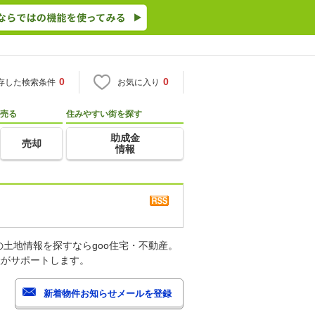
0
0
存した検索条件
お気に入り
売る
住みやすい街を探す
助成金
売却
情報
土地情報を探すならgoo住宅・不動産。
産がサポートします。