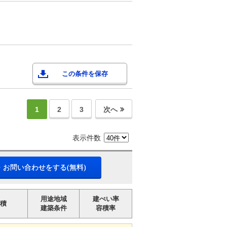
この条件を保存
1
2
3
次へ
表示件数
・お問い合わせをする(無料)
用途地域
建ぺい率
積
建築条件
容積率