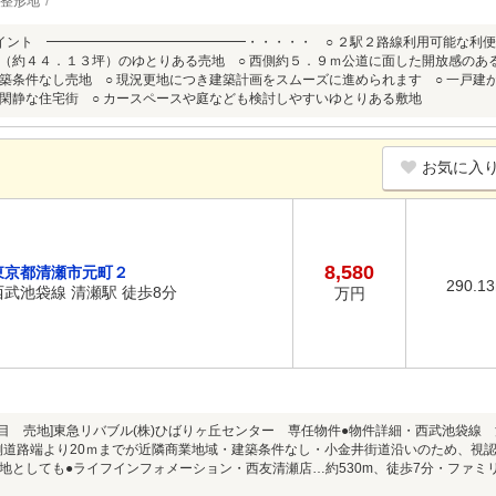
整形地
イント ━━━━━━━━━━━━━━━・・・・・ ○ ２駅２路線利用可能な利便
（約４４．１３坪）のゆとりある売地 ○ 西側約５．９ｍ公道に面した開放感のある
築条件なし売地 ○ 現況更地につき建築計画をスムーズに進められます ○ 一戸建
閑静な住宅街 ○ カースペースや庭なども検討しやすいゆとりある敷地
お気に入
8,580
東京都清瀬市元町２
290.1
西武池袋線 清瀬駅 徒歩8分
万円
丁目 売地]東急リバブル(株)ひばりヶ丘センター 専任物件●物件詳細・西武池袋線 清瀬
南西側道路端より20ｍまでが近隣商業地域・建築条件なし・小金井街道沿いのため、
地としても●ライフインフォメーション・西友清瀬店…約530m、徒歩7分・ファミ