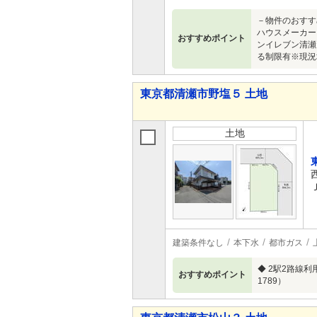
－物件のおすす
ハウスメーカー
おすすめポイント
ンイレブン清瀬元
る制限有※現況
東京都清瀬市野塩５ 土地
土地
建築条件なし
本下水
都市ガス
◆ 2駅2路線
おすすめポイント
1789）