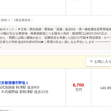
上物有り
1種低層地域
めポイント－▼立地・西武池袋・豊島線「清瀬」徒歩8分・第一種低層住居専用地域内▼特
ンの幅が広がる整形地・南東側接道につき陽当り良好・接道間口は約10.2mの広さ
せん・周囲には既に建物があり、近隣状況を考慮した設計が可能▼周辺環境・ローソン
瀬市立第七小学校 徒歩6分(約420m)■ ご希望の住まい探しをお手伝いします ━━
。
お気に入
東京都清瀬市野塩１
6,700
西武池袋線 秋津駅 徒歩8分
145.8
万円
ＪＲ武蔵野線 新秋津駅 徒歩12分