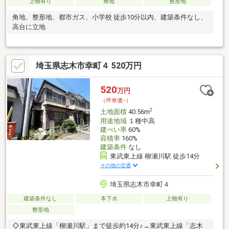
上物有り
角地
整形地
角地、整形地、都市ガス、小学校 徒歩10分以内、建築条件なし、
高台に立地
埼玉県志木市幸町４ 520万円
520
万円
（坪単価:-）
2
土地面積
40.56m
用途地域
１種中高
建ぺい率
60%
容積率
160%
建築条件
なし
東武東上線 柳瀬川駅 徒歩14分
その他の交通
埼玉県志木市幸町４
建築条件なし
本下水
上物有り
整形地
◇東武東上線「柳瀬川駅」まで徒歩約14分♪→東武東上線「志木