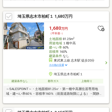
平米(約32.89坪)・建ぺい率60%・容積率200%・間口は南側約
6.6m・東側約12.3m・土地購入から建築までがスムーズな建築条
件付宅地販売・都市ガス対応エリア▼周辺環境・ダイケーストア
埼玉県志木市柏町１ 1,680万円
ー 徒歩5分(約350m)・ドラッグ・エース宗岡店 徒歩6分(約
440m)・志木市立宗岡第四小学校 徒歩9分(約660m)■ ご希望の住
まい探しをお手伝いします ━━━━━・・・物件の詳細・ご相談
1,680
万円
はお気軽にお問い合わせください。
（坪単価:-）
2
土地面積
81.25m
用途地域
１種中高
建ぺい率
60%
容積率
160%
建築条件
なし
東武東上線 志木駅 徒歩20分
その他の交通
埼玉県志木市柏町１
建築条件なし
都市ガス
上物有り
～SALESPOINT～・土地面積81.25㎡・第一種中高層住居専用地
域・建ぺい率60％・容積率160％（前面道路制限による）・閑静
な住宅街・南側水路につき陽当たり良好・建築条件付き売地では
ありません お好みのハウスメーカーで建築可能です