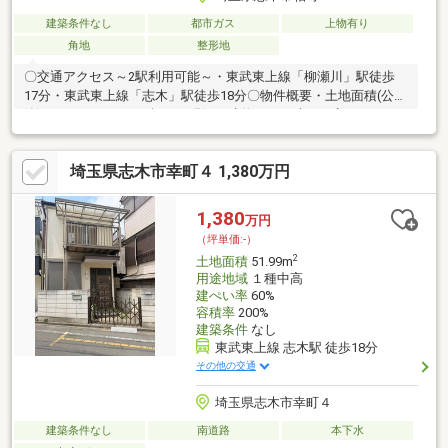
建築条件なし
都市ガス
上物有り
角地
整形地
〇交通アクセス～2駅利用可能～・東武東上線「柳瀬川」駅徒歩
17分・東武東上線「志木」駅徒歩18分〇物件概要・土地面積(公
簿)：107.73㎡（32.58坪）・現況：建物あり・建ぺい率：60％・
容積率：168％（容積率は、前面道路幅員による制限値です）・
法22条区域・高度地区：25m・用途地域：第1種中高層住居専用地
埼玉県志木市幸町４ 1,380万円
域
1,380
万円
（坪単価:-）
2
土地面積
51.99m
用途地域
１種中高
建ぺい率
60%
容積率
200%
建築条件
なし
東武東上線 志木駅 徒歩18分
その他の交通
埼玉県志木市幸町４
建築条件なし
南道路
本下水