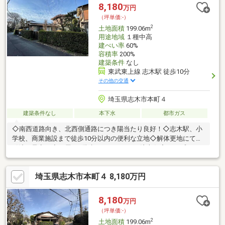
8,180
万円
（坪単価:-）
2
土地面積
199.06m
用途地域
１種中高
建ぺい率
60%
容積率
200%
建築条件
なし
東武東上線 志木駅 徒歩10分
その他の交通
埼玉県志木市本町４
建築条件なし
本下水
都市ガス
◇南西道路向き、北西側通路につき陽当たり良好！◇志木駅、小
学校、商業施設まで徒歩10分以内の便利な立地◇解体更地にてお
引渡し予定！◇平屋、2階建てなどポラスの注文住宅にてプラン
作成承ります！
埼玉県志木市本町４ 8,180万円
8,180
万円
（坪単価:-）
2
土地面積
199.06m