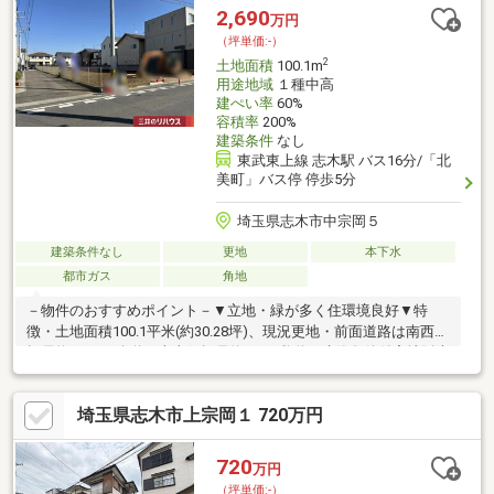
します。「見学カレンダーから見学日設定していただけます」そ
2,690
万円
のほか気になることなどもぜひこの機会に聞いていただければと
（坪単価:-）
思います♪
2
土地面積
100.1m
用途地域
１種中高
建ぺい率
60%
容積率
200%
建築条件
なし
東武東上線 志木駅 バス16分/「北
美町」バス停 停歩5分
埼玉県志木市中宗岡５
建築条件なし
更地
本下水
都市ガス
角地
－物件のおすすめポイント－▼立地・緑が多く住環境良好▼特
徴・土地面積100.1平米(約30.28坪)、現況更地・前面道路は南西側
幅員約7.7mの公道、南東側幅員約4mの私道・建築条件付宅地販売
ではありません・お好きなハウスメーカー・工務店で建築可能▼
周辺環境・ヤオコー志木宗岡店 徒歩9分(約700m)・志木市立宗岡
埼玉県志木市上宗岡１ 720万円
小学校 徒歩10分(約800m)・ドラッグストアセキ中宗岡店 徒歩4分
(約300m)・ミニストップ志木市中宗岡1丁目店 徒歩9分(約670m)■
ご希望の住まい探しをお手伝いします ━━━━━・・・物件の詳
720
万円
細・ご相談はお気軽にお問い合わせください。
（坪単価:-）