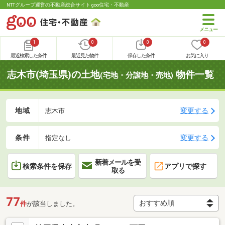
NTTグループ運営の不動産総合サイト goo住宅・不動産
1
0
0
0
最近検索した条件
最近見た物件
保存した条件
お気に入り
志木市(埼玉県)の土地
物件一覧
(宅地・分譲地・売地)
地域
変更する
志木市
条件
変更する
指定なし
新着メールを受
検索条件を保存
アプリで探す
取る
77
件
が該当しました。