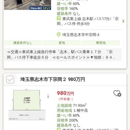
建ぺい率
60%
容積率
160%
建築条件
なし
東武東上線 志木駅 バス17分/「宗
岡」バス停 停歩5分
埼玉県志木市中宗岡４
建築条件なし
更地
整形地
≪交通≫東武東上線急行停車「志木」駅バス乗車１７分 「宗
岡」バス停下車徒歩５分 ≪セールスポイント≫▼地積：９４．
６２㎡（約２８．６２坪）▼建蔽率：６０％・容積率：１６
０％▼平坦▼整形地▼住環境良好（下記に詳細記載）▼西側私道
（位置指定道路）へ接道◎建築条件付土地ではございません
埼玉県志木市下宗岡２ 980万円
980
万円
（坪単価:-）
2
土地面積
71.93m
用途地域
１種中高
建ぺい率
60%
容積率
200%
建築条件
なし