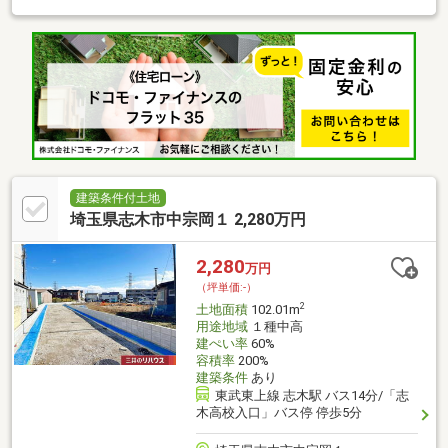
土地購入から竣工まで比較的スムーズな建築条件付宅地販売・都
市ガスに対応・現況は更地です▼周辺環境・ダイケーストアー 徒
歩5分(約350m)・セブンイレブン志木上宗岡5丁目店 徒歩6分(約
460m)・志木市立宗岡第四小学校 徒歩9分(約660m)■ ご希望の住
まい探しをお手伝いします ━━━━━・・・物件の詳細・ご相談
はお気軽にお問い合わせください。
建築条件付土地
埼玉県志木市中宗岡１ 2,280万円
2,280
万円
（坪単価:-）
2
土地面積
102.01m
用途地域
１種中高
建ぺい率
60%
容積率
200%
建築条件
あり
東武東上線 志木駅 バス14分/「志
木高校入口」バス停 停歩5分