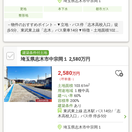
埼玉県志木市中宗岡１
更地
本下水
都市ガス
整形地
－物件のおすすめポイント－▼立地・バス停「志木高校入口」徒
歩5分、東武東上線「志木」バス乗車14分▼特徴・土地面積102.01
平米(約30.85坪)・接道間口は約8.7m・敷地全体を有効活用しやす
く、プランの幅が広がる整形地・契約から建築への移行が比較的
スムーズな建築条件付宅地販売・都市ガス対応エリア▼周辺環
境・ダイケーストアー 徒歩5分(約350m)・志木市立宗岡第四小学
建築条件付土地
校 徒歩9分(約660m)・志木市立宗岡中学校 徒歩9分(約710m)■ ご
埼玉県志木市中宗岡１ 2,580万円
希望の住まい探しをお手伝いします ━━━━━・・・物件の詳
細・ご相談はお気軽にお問い合わせください。
2,580
万円
（坪単価:-）
2
土地面積
103.61m
用途地域
１種中高
建ぺい率
60%
容積率
200%
建築条件
あり
東武東上線 志木駅 バス14分/「志
木高校入口」バス停 停歩5分
埼玉県志木市中宗岡１