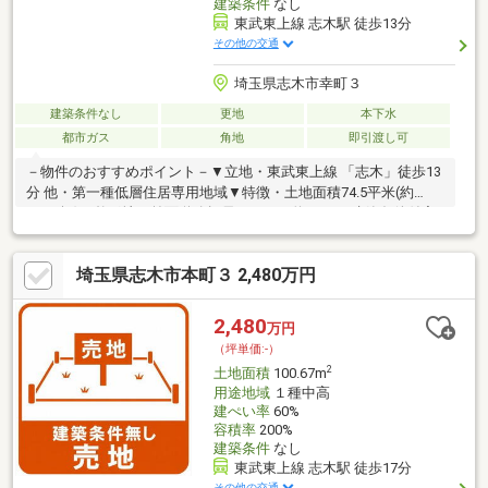
建築条件
なし
東武東上線 志木駅 徒歩13分
その他の交通
埼玉県志木市幸町３
建築条件なし
更地
本下水
都市ガス
角地
即引渡し可
－物件のおすすめポイント－▼立地・東武東上線 「志木」徒歩13
分 他・第一種低層住居専用地域▼特徴・土地面積74.5平米(約
22.53坪)の整形地・前面道路幅員はともに約6.0m・建築条件付宅
地販売ではありません・即引渡し可(残金精算後)▼周辺環境・マ
ルエツ志木幸町店 徒歩8分(約580m)・志木市立志木第二小学校 徒
埼玉県志木市本町３ 2,480万円
歩7分(約490m)・やまぼうし公園 徒歩2分(約160m)※景観法、宅地
造成及び特定盛土等規制法、都市再生特別措置法、文化財保護法
■ ご希望の住まい探しをお手伝いします ━━━━━・・・物件の
2,480
万円
詳細・ご相談はお気軽にお問い合わせください。
（坪単価:-）
2
土地面積
100.67m
用途地域
１種中高
建ぺい率
60%
容積率
200%
建築条件
なし
東武東上線 志木駅 徒歩17分
その他の交通