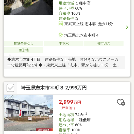
用途地域
１種中高
建ぺい率
60%
容積率
160%
建築条件
なし
東武東上線 志木駅 徒歩11分
埼玉県志木市本町４
建築条件なし
本下水
都市ガス
整形地
◆志木市本町4丁目 建築条件なし売地 お好きなハウスメーカ
ーで建築可能です◆・東武東上線「志木」駅から徒歩11分・土地
面積公簿:199.06㎡(約60.21坪)の整形地です。※セットバックを要
する部分約26.86㎡を含みます。・南西側公道面するため、陽当り
良好です。・前面道路は通りぬけができないため、車の交通量が
埼玉県志木市幸町３ 2,999万円
少ないのが特徴です。・前面道路との高低差はありません。。・
宅地内は高低差のないフラットな地形です。・建築条件付き売地
ではないため、お好きなハウスメーカー・工務店での建築が可能
2,999
万円
です。間取り、設備、外観、全て自分好みのスタイルで一からご
（坪単価:-）
検討いただくことが可能です。
2
土地面積
74.5m
用途地域
１種低層
建ぺい率
60%
容積率
100%