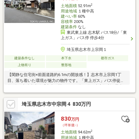
2
土地面積
52.91m
用途地域
１種中高
建ぺい率
60%
容積率
200%
建築条件
なし
東武東上線 志木駅 バス18分/「東
上ガス」バス停 停歩4分
埼玉県志木市上宗岡１
建築条件なし
本下水
都市ガス
上物有り
整形地
【閑静な住宅街×前面道路約6.1mの開放感！】志木市上宗岡1丁
目、落ち着いた環境が魅力の物件です。「東上ガス」バス停徒歩
約4分、東武東上線「志木」駅までバス約18分と大変便利。最大
の魅力はゆとりある約6.1mの前面道路！車の出し入れがスムーズ
なだけでなく、隣棟間隔が保たれ明るい空間が広がります。敷地
埼玉県志木市中宗岡４ 830万円
面積は52.91平米 。現況は古家（昭和43年築）がございますが、
お好みの工務店で建築可能です。こだわりのマイホームづくりを
ご検討ください！
830
万円
（坪単価:-）
2
土地面積
94.62m
用途地域
１種中高