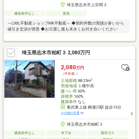
埼玉県志木市上宗岡３
建築条件なし
更地
～LIXIL不動産ショップMK不動産～ ◆契約件数の実績が多いから
値引き交渉が得意 ◆お引渡し後も末永くお付き合いください
埼玉県志木市柏町３ 2,080万円
2,080
万円
（坪単価:-）
2
土地面積
88.25m
用途地域
１種中高
建ぺい率
60%
容積率
160%
建築条件
なし
東武東上線 柳瀬川駅 徒歩13分
その他の交通
埼玉県志木市柏町３
建築条件なし
本下水
都市ガス