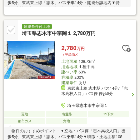
歩5分、東武東上線「志木」バス乗車14分・開発分譲地内▼特
徴・土地面積109.12平米(約33坪)・南東・北東側に接道・建ぺい
率60%、容積率200%・土地購入から建築への移行がスムーズな建
築条件付宅地販売・都市ガスに対応しています▼周辺環境・ダイ
ケーストアー 徒歩5分(約350m)・セブンイレブン志木上宗岡5丁目
建築条件付土地
店 徒歩6分(約460m)・志木市立宗岡第四小学校 徒歩9分(約660m)■
埼玉県志木市中宗岡１ 2,780万円
ご希望の住まい探しをお手伝いします ━━━━━・・・物件の詳
細・ご相談はお気軽にお問い合わせください。
2,780
万円
（坪単価:-）
2
土地面積
108.73m
用途地域
１種中高
建ぺい率
60%
容積率
200%
建築条件
あり
東武東上線 志木駅 バス14分/「志
木高校入口」バス停 停歩5分
埼玉県志木市中宗岡１
更地
南道路
本下水
都市ガス
角地
－物件のおすすめポイント－▼立地・バス停「志木高校入口」徒
歩5分、東武東上線「志木」バス乗車14分▼特徴・土地面積108.73