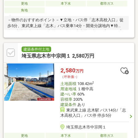
更地
本下水
都市ガス
角地
－物件のおすすめポイント－▼立地・バス停「志木高校入口」徒
歩5分、東武東上線「志木」バス乗車14分・開発分譲地内▼特
徴・土地面積103.61平米(約31.34坪)の売土地・建ぺい率60%、容
積率200%・都市ガス・本下水対応エリア・現況は更地です▼周辺
環境・ダイケーストアー 徒歩5分(約350m)・マミーマート上宗岡
店 徒歩6分(約420m)・志木市立宗岡第四小学校 徒歩9分(約
建築条件付土地
660m)・志木市立宗岡中学校 徒歩9分(約710m)■ ご希望の住まい
埼玉県志木市中宗岡１ 2,580万円
探しをお手伝いします ━━━━━・・・物件の詳細・ご相談はお
気軽にお問い合わせください。
2,580
万円
（坪単価:-）
2
土地面積
108.42m
用途地域
１種中高
建ぺい率
60%
容積率
200%
建築条件
あり
東武東上線 志木駅 バス14分/「志
木高校入口」バス停 停歩5分
埼玉県志木市中宗岡１
更地
本下水
都市ガス