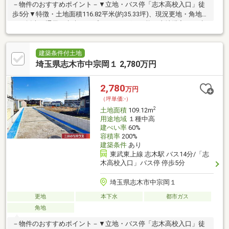
－物件のおすすめポイント－▼立地・バス停「志木高校入口」徒
歩5分▼特徴・土地面積116.82平米(約35.33坪)、現況更地・角地に
つき採光や通風を考慮したプランニングが可能・土地購入から建
築までがスムーズな建築条件付宅地販売・都市ガス、本下水対応
エリア▼周辺環境・ダイケーストアー 徒歩5分(約350m)・ドラッ
グ・エース宗岡店 徒歩6分(約440m)・志木市立宗岡第四小学校 徒
建築条件付土地
歩9分(約660m)・志木市立宗岡中学校 徒歩9分(約710m)■ ご希望の
埼玉県志木市中宗岡１ 2,780万円
住まい探しをお手伝いします ━━━━━・・・物件の詳細・ご相
談はお気軽にお問い合わせください。
2,780
万円
（坪単価:-）
2
土地面積
109.12m
用途地域
１種中高
建ぺい率
60%
容積率
200%
建築条件
あり
東武東上線 志木駅 バス14分/「志
木高校入口」バス停 停歩5分
埼玉県志木市中宗岡１
更地
本下水
都市ガス
角地
－物件のおすすめポイント－▼立地・バス停「志木高校入口」徒