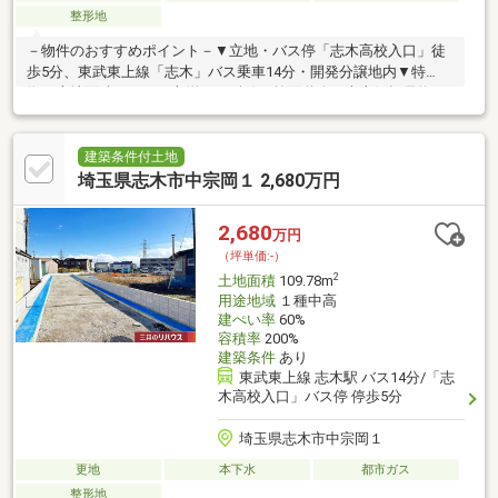
整形地
－物件のおすすめポイント－▼立地・バス停「志木高校入口」徒
歩5分、東武東上線「志木」バス乗車14分・開発分譲地内▼特
徴・土地面積108.42平米(約32.79坪)・前面道路は南東側幅員約
4.5m、間口は約7.6m・契約から竣工までスムーズな建築条件付宅
地販売・都市ガス・本下水に対応しています・現況は更地です▼
周辺環境・ダイケーストアー 徒歩5分(約350m)・志木市立宗岡第
建築条件付土地
四小学校 徒歩9分(約660m)・志木市立宗岡中学校 徒歩9分(約
埼玉県志木市中宗岡１ 2,680万円
710m)■ ご希望の住まい探しをお手伝いします ━━━━━・・・
物件の詳細・ご相談はお気軽にお問い合わせください。
2,680
万円
（坪単価:-）
2
土地面積
109.78m
用途地域
１種中高
建ぺい率
60%
容積率
200%
建築条件
あり
東武東上線 志木駅 バス14分/「志
木高校入口」バス停 停歩5分
埼玉県志木市中宗岡１
更地
本下水
都市ガス
整形地