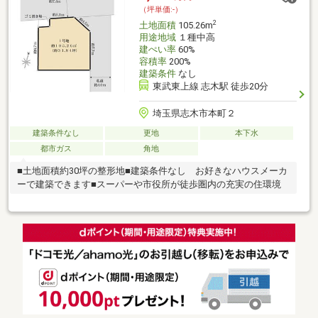
相談はお気軽にお問い合わせください。
（坪単価:-）
2
土地面積
105.26m
用途地域
１種中高
建ぺい率
60%
容積率
200%
建築条件
なし
東武東上線 志木駅 徒歩20分
埼玉県志木市本町２
建築条件なし
更地
本下水
都市ガス
角地
■土地面積約30坪の整形地■建築条件なし お好きなハウスメーカ
ーで建築できます■スーパーや市役所が徒歩圏内の充実の住環境