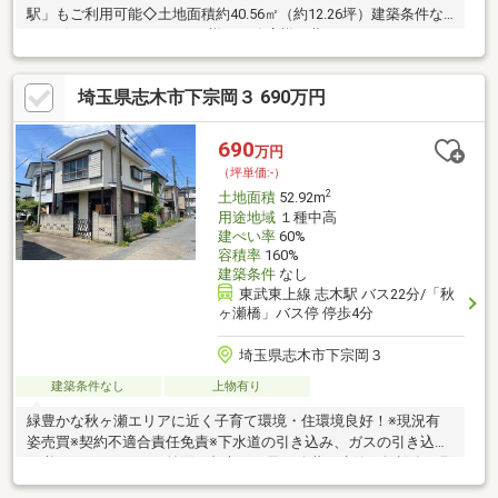
駅」もご利用可能◇土地面積約40.56㎡（約12.26坪）建築条件な
し♪お好きなハウスメーカー様や工務店様で夢のマイホームを♪→
現況：古屋付/現況渡し→ライフライン：上下水道（私設管）◇新
座保育園まで徒歩約4分（約260ｍ） しあわせの森幼稚園まで徒
埼玉県志木市下宗岡３ 690万円
歩約9分（約650ｍ）→お子様の送り迎えも安心の距離♪◇コープ
幸町店まで徒歩約9分（約650ｍ） ウェルパーク薬局志木幸町店
まで徒歩約7分（約500ｍ） ローソン志木ニュータウン店まで徒
690
万円
歩約3分（約210ｍ） 志木館郵便局まで徒歩約4分（約300ｍ）
（坪単価:-）
2
土地面積
52.92m
用途地域
１種中高
建ぺい率
60%
容積率
160%
建築条件
なし
東武東上線 志木駅 バス22分/「秋
ヶ瀬橋」バス停 停歩4分
埼玉県志木市下宗岡３
建築条件なし
上物有り
緑豊かな秋ヶ瀬エリアに近く子育て環境・住環境良好！※現況有
姿売買※契約不適合責任免責※下水道の引き込み、ガスの引き込み
が必要となります。※前面に都市ガス及び公共下水管 埋設有※現
況建物は配水未接続・浄化槽となります。※浄化槽撤去費用は買