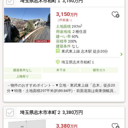
埼玉県志木市柏町１ 3,150万円
3,150
万円
（坪単価:-）
2
土地面積
297m
用途地域
２種住居
建ぺい率
60%
容積率
200%
建築条件
なし
東武東上線 志木駅 徒歩20分
埼玉県志木市柏町１
建築条件なし
本下水
都市ガス
上物有り
－物件のおすすめポイント－▼立地・東武東上線「志木」徒歩20
分▼特徴・土地面積297平米(約89.84坪)・前面道路は南東側幅員
約9.5mの公道※本地は前面道路より約4m低くなっています・建築
条件付宅地販売ではありません・現況古家有、詳細はお問い合わ
せください▼周辺環境・志木の杜公園 徒歩2分(約160m)・ビバホ
埼玉県志木市本町２ 3,380万円
ーム志木店 徒歩6分(約450m)・いなげや志木柏町店 徒歩5分(約
400m)・ローソンストア100志木本町店 徒歩6分(約440m)■ ご希望
の住まい探しをお手伝いします ━━━━━・・・物件の詳細・ご
3,380
万円