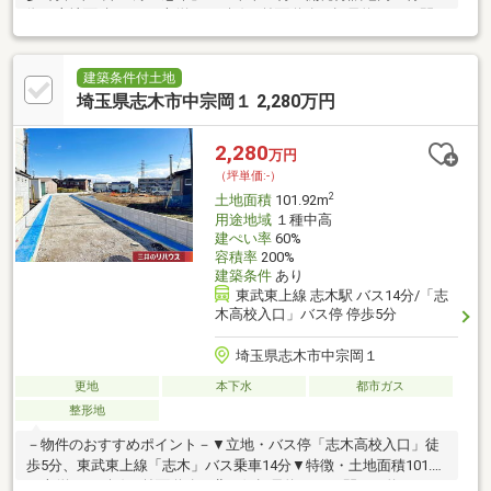
徴・土地面積101.9平米(約30.82坪)・前面道路は幅員約4.5m、間
口は約8.6m・土地購入から建築への移行が比較的スムーズな建築
条件付宅地販売・都市ガス・本下水対応エリア・現況は更地▼周
辺環境・ダイケーストアー 徒歩5分(約350m)・マミーマート上宗
建築条件付土地
岡店 徒歩6分(約420m)・志木市立宗岡第四小学校 徒歩9分(約
埼玉県志木市中宗岡１ 2,280万円
660m)■ ご希望の住まい探しをお手伝いします ━━━━━・・・
物件の詳細・ご相談はお気軽にお問い合わせください。
2,280
万円
（坪単価:-）
2
土地面積
101.92m
用途地域
１種中高
建ぺい率
60%
容積率
200%
建築条件
あり
東武東上線 志木駅 バス14分/「志
木高校入口」バス停 停歩5分
埼玉県志木市中宗岡１
更地
本下水
都市ガス
整形地
－物件のおすすめポイント－▼立地・バス停「志木高校入口」徒
歩5分、東武東上線「志木」バス乗車14分▼特徴・土地面積101.92
平米(約30.83坪)・前面道路は北西側幅員約4.5m、間口は約8.6m・