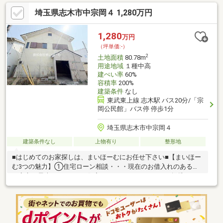
主負担※現況と図面に相違のある場合は現況優先とします。
埼玉県志木市中宗岡４ 1,280万円
1,280
万円
（坪単価:-）
2
土地面積
80.78m
用途地域
１種中高
建ぺい率
60%
容積率
200%
建築条件
なし
東武東上線 志木駅 バス20分/「宗
岡公民館」バス停 停歩1分
埼玉県志木市中宗岡４
建築条件なし
上物有り
整形地
■はじめてのお家探しは、まいほーむにお任せ下さい■【まいほー
む3つの魅力】①住宅ローン相談・・・現在のお借入れのある方
も安心！最大500万円まで住宅ローンにまとめられる、提携ロー
ンもございます。②地域を把握したスタッフ・・・お家の知識は
勿論、周辺の買い物環境や公園、お子さまが通う学校についてな
ど地域を熟知したスタッフがご案内致します。③キッズスペース
完備・・・おもちゃやDVDを各種取り揃え、お子さまが飽きてし