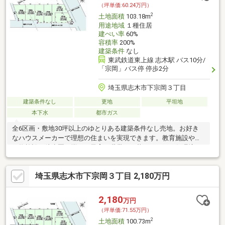
（坪単価:60.24万円）
2
土地面積
103.18m
用途地域
１種住居
建ぺい率
60%
容積率
200%
建築条件
なし
東武鉄道東上線 志木駅 バス10分/
「宗岡」バス停 停歩2分
埼玉県志木市下宗岡３丁目
建築条件なし
更地
平坦地
本下水
都市ガス
全6区画・敷地30坪以上のゆとりある建築条件なし売地。お好き
なハウスメーカーで理想の住まいを実現できます。教育施設や買
い物施設が徒歩圏に揃い、子育て世帯にも暮らしやすい住環境が
魅力です。
埼玉県志木市下宗岡３丁目 2,180万円
2,180
万円
（坪単価:71.55万円）
2
土地面積
100.73m