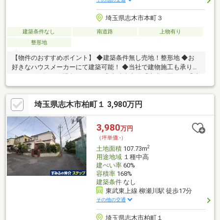
埼玉県志木市本町３
建築条件なし
南道路
上物有り
整形地
【物件のおすすめポイント】 ◆建築条件無し売地！整形地 ◆お
好きなハウスメーカーにて建築可能！ ◆当社で建物施工も承りま
す！ ※お気軽にお問合せ下さい♪◎東武東上線「志木」駅から「池
袋」駅まで最短１６分♪快速急行停車駅で、アクセス良好！交通便
利な立地です♪□志木小学校 □志木中学校《お問合せは３パター
埼玉県志木市柏町１ 3,980万円
ン♪》①【資料請求】オレンジボタンより②【見学予約】赤いボ
タンより③【お電話（即対応）】＞＞048-475-8328
※「SUUMOを見た」と伝えるとスムーズです♪お気軽にお問合せ
3,980
万円
下さい♪☆当社HPで詳しい詳細公開中！▼下の関連リンクより
（坪単価:-）
2
土地面積
107.73m
用途地域
１種中高
建ぺい率
60%
容積率
168%
建築条件
なし
東武東上線 柳瀬川駅 徒歩17分
その他の交通
埼玉県志木市柏町１