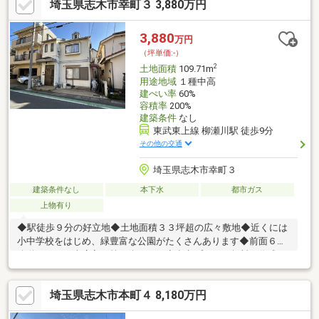
埼玉県志木市幸町３ 3,880万円
3,880
万円
（坪単価:-）
2
土地面積
109.71m
用途地域
１種中高
建ぺい率
60%
容積率
200%
建築条件
なし
東武東上線 柳瀬川駅 徒歩9分
その他の交通
埼玉県志木市幸町３
建築条件なし
本下水
都市ガス
上物有り
◆駅徒歩９分の好立地◆土地面積３３坪超の広々敷地◆近くには
小中学校をはじめ、緑豊富な公園がたくさんあります◆前面６ｍ
公道につき、車庫入れ等も楽々です◆参考プランも無料で作成い
たします◆まずはお気軽にご相談ください建築条件なしのためお
好きなハウスメーカーや工務店にて建築可能です♪フリープランで
埼玉県志木市本町４ 8,180万円
ご家族の理想の住まいを実現ください！！