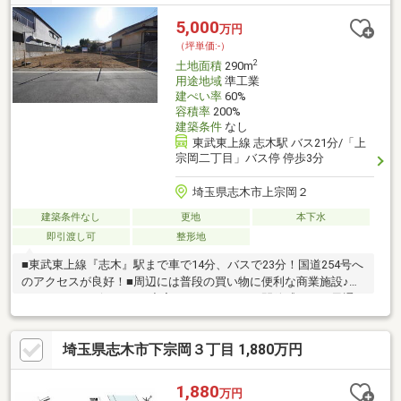
5,000
万円
（坪単価:-）
2
土地面積
290m
用途地域
準工業
建ぺい率
60%
容積率
200%
建築条件
なし
東武東上線 志木駅 バス21分/「上
宗岡二丁目」バス停 停歩3分
埼玉県志木市上宗岡２
建築条件なし
更地
本下水
即引渡し可
整形地
■東武東上線『志木』駅まで車で14分、バスで23分！国道254号へ
のアクセスが良好！■周辺には普段の買い物に便利な商業施設♪ス
ーパー・コンビニなども充実しております。■開放感があり風通
し良好■敷地面積ゆったり約87.72坪■建築条件なし♪お好きなハウ
スメーカーで自由設計可能♪■ご家族に合った間取りで夢のマイホ
埼玉県志木市下宗岡３丁目 1,880万円
ームを建築可能◆お気軽にお問い合わせください
1,880
万円