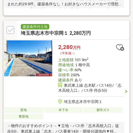
まれた約29.9坪。建築条件なし！お好きなハウスメーカーで理想
の住まいを♪【開放感溢れる二方道路】東側公道約5.4m、南側公
道約4.0mに接道。陽当たりの良さが自慢の立地です。西側道路に
接道はありませんが、水路があるため、開放的な立地となってお
ります。【お好きなプランで建築可能】建築条件付き売地ではご
建築条件付土地
ざいません。お客様のご希望のハウスメーカーや工務店で、こだ
埼玉県志木市中宗岡１ 2,280万円
わりのマイホームを建築いただけます。東と南の二方道路に面し
ているため、駐車スペースの配置や玄関の位置など、設計のバリ
2,280
万円
エーションが豊富です。
（坪単価:-）
2
土地面積
101.9m
用途地域
１種中高
建ぺい率
60%
容積率
200%
建築条件
あり
東武東上線 志木駅 バス14分/「志
木高校入口」バス停 停歩5分
埼玉県志木市中宗岡１
更地
本下水
都市ガス
整形地
－物件のおすすめポイント－▼立地・バス停「志木高校入口」徒
歩5分、東武東上線「志木」バス乗車14分・開発分譲地内▼特