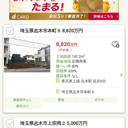
まわないようなスペースをご用意しております。
埼玉県志木市本町６ 8,820万円
8,820
万円
（坪単価:-）
2
土地面積
142.2m
用途地域
近隣商業
建ぺい率
80%
容積率
200%
建築条件
なし
東武東上線 志木駅 徒歩6分
埼玉県志木市本町６
建築条件なし
更地
本下水
都市ガス
埼玉県志木市上宗岡２ 5,000万円