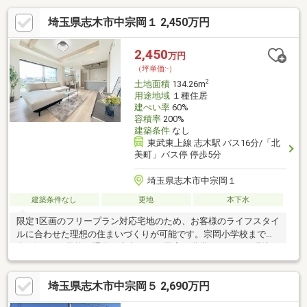
埼玉県志木市中宗岡１ 2,450万円
2,450
万円
（坪単価:-）
2
土地面積
134.26m
用途地域
１種住居
建ぺい率
60%
容積率
200%
建築条件
なし
東武東上線 志木駅 バス16分/「北
美町」バス停 停歩5分
埼玉県志木市中宗岡１
建築条件なし
更地
本下水
限定1区画のフリープラン対応宅地のため、お客様のライフスタイ
ルに合わせた理想の住まいづくりが可能です。宗岡小学校まで徒
歩5分と、お子様の通学も安心できる子育て世帯にうれしい環境が
整っています。また、和光富士見バイパスが利用しやすく、お車
での移動もスムーズ。志木駅からは都心へのアクセスも良好で、
埼玉県志木市中宗岡５ 2,690万円
通勤・通学にも便利です。トラストステージならではの充実した
設備仕様で、快適かつ安心して長く暮らせる住まいをご提案いた