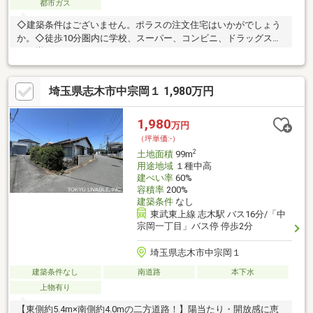
都市ガス
◇建築条件はございません。ポラスの注文住宅はいかがでしょう
か。◇徒歩10分圏内に学校、スーパー、コンビニ、ドラッグスト
アが揃っています！
埼玉県志木市中宗岡１ 1,980万円
1,980
万円
（坪単価:-）
2
土地面積
99m
用途地域
１種中高
建ぺい率
60%
容積率
200%
建築条件
なし
東武東上線 志木駅 バス16分/「中
宗岡一丁目」バス停 停歩2分
埼玉県志木市中宗岡１
建築条件なし
南道路
本下水
上物有り
【東側約5.4m×南側約4.0mの二方道路！】陽当たり・開放感に恵