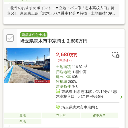
－物件のおすすめポイント－▼立地・バス停「志木高校入口」徒
歩5分、東武東上線「志木」バス乗車14分▼特徴・土地面積109.78
平米(約33.2坪)・前面道路は幅員約4.5m、間口約7.6m・建ぺい率
60%、容積率200%・多彩な建築プランを検討可能な整形地▼周辺
環境・ダイケーストアー 徒歩5分(約350m)・マミーマート上宗岡
店 徒歩6分(約420m)・ドラッグ・エース宗岡店 徒歩6分(約
建築条件付土地
440m)・志木市立宗岡第四小学校 徒歩9分(約660m)■ ご希望の住
埼玉県志木市中宗岡１ 2,680万円
まい探しをお手伝いします ━━━━━・・・物件の詳細・ご相談
はお気軽にお問い合わせください。
2,680
万円
（坪単価:-）
2
土地面積
116.82m
用途地域
１種中高
建ぺい率
60%
容積率
200%
建築条件
あり
東武東上線 志木駅 バス14分/「志
木高校入口」バス停 停歩5分
埼玉県志木市中宗岡１
更地
本下水
都市ガス
角地