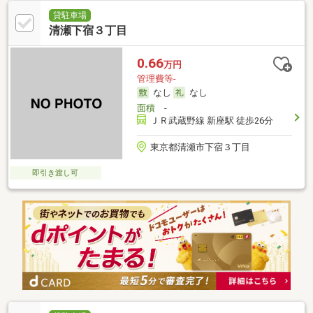
貸駐車場
清瀬下宿３丁目
0.66
万円
管理費等-
なし
なし
面積
-
ＪＲ武蔵野線 新座駅 徒歩26分
東京都清瀬市下宿３丁目
即引き渡し可