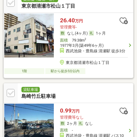
東京都清瀬市松山１丁目
26.40
万円
管理費等-
なし(4ヶ月)
1ヶ月
2
面積
79.38m
1977年3月(築49年6ヶ月)
西武池袋・豊島線 清瀬駅 徒歩3分
東京都清瀬市松山１丁目
1階
駅から徒歩5分以内
貸駐車場
島崎竹丘駐車場
0.99
万円
管理費等なし
2ヶ月
なし
面積
-
西武池袋・豊島線 清瀬駅 バス10