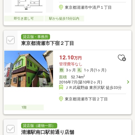
東京都清瀬市中清戸１丁目
即引き渡し可
駅から徒歩15分以内
貸店舗・事務所
東京都清瀬市下宿２丁目
12.10
万円
管理費等なし
3ヶ月
1ヶ月(1ヶ月)
2
面積
52.74m
2016年7月(築10年2ヶ月)
ＪＲ武蔵野線 東所沢駅 徒歩33分
東京都清瀬市下宿２丁目
1階
貸店舗（建物一部）
清瀬駅南口駅前通り店舗