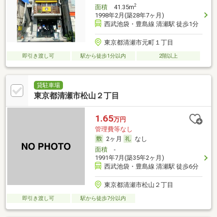
2
面積
41.35m
1998年2月(築28年7ヶ月)
西武池袋・豊島線 清瀬駅 徒歩1分
東京都清瀬市元町１丁目
即引き渡し可
駅から徒歩1分以内
2階以上
貸駐車場
東京都清瀬市松山２丁目
1.65
万円
管理費等なし
2ヶ月
なし
面積
-
1991年7月(築35年2ヶ月)
西武池袋・豊島線 清瀬駅 徒歩6分
東京都清瀬市松山２丁目
即引き渡し可
駅から徒歩7分以内