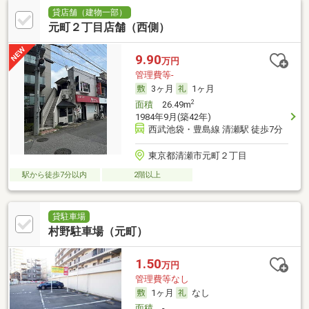
貸店舗（建物一部）
元町２丁目店舗（西側）
9.90
万円
管理費等-
3ヶ月
1ヶ月
2
面積
26.49m
1984年9月(築42年)
西武池袋・豊島線 清瀬駅 徒歩7分
東京都清瀬市元町２丁目
駅から徒歩7分以内
2階以上
貸駐車場
村野駐車場（元町）
1.50
万円
管理費等なし
1ヶ月
なし
面積
-