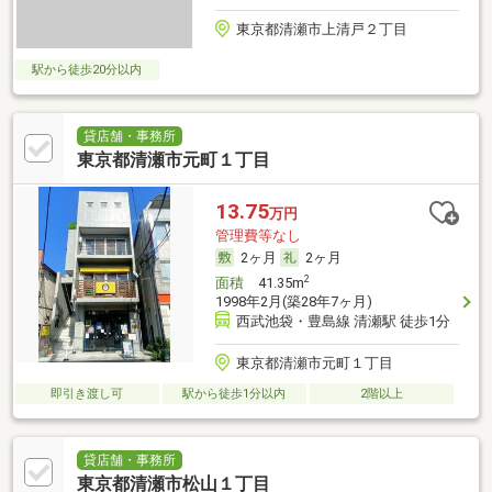
東京都清瀬市上清戸２丁目
駅から徒歩20分以内
貸店舗・事務所
東京都清瀬市元町１丁目
13.75
万円
管理費等なし
2ヶ月
2ヶ月
2
面積
41.35m
1998年2月(築28年7ヶ月)
西武池袋・豊島線 清瀬駅 徒歩1分
東京都清瀬市元町１丁目
即引き渡し可
駅から徒歩1分以内
2階以上
貸店舗・事務所
東京都清瀬市松山１丁目