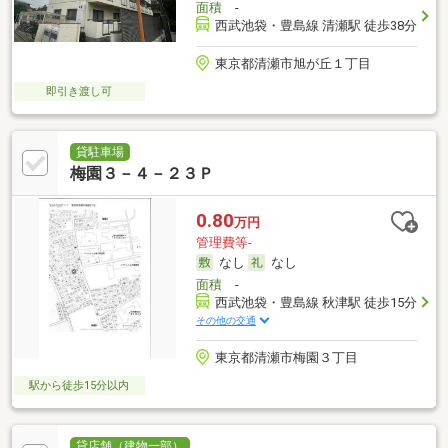
面積
-
西武池袋・豊島線 清瀬駅 徒歩38分
東京都清瀬市旭が丘１丁目
即引き渡し可
貸駐車場
梅園３－４－２３Ｐ
0.80
万円
管理費等-
なし
なし
面積
-
西武池袋・豊島線 秋津駅 徒歩15分
その他の交通
東京都清瀬市梅園３丁目
駅から徒歩15分以内
貸店舗（建物一部）