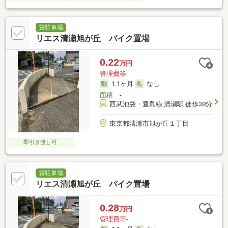
貸駐車場
リエス清瀬旭が丘 バイク置場
0.22
万円
管理費等-
1.1ヶ月
なし
面積
-
西武池袋・豊島線 清瀬駅 徒歩38分
東京都清瀬市旭が丘１丁目
即引き渡し可
貸駐車場
リエス清瀬旭が丘 バイク置場
0.28
万円
管理費等-