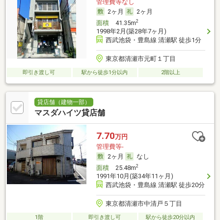
管理費等なし
2ヶ月
2ヶ月
2
面積
41.35m
1998年2月(築28年7ヶ月)
西武池袋・豊島線 清瀬駅 徒歩1分
東京都清瀬市元町１丁目
即引き渡し可
駅から徒歩1分以内
2階以上
貸店舗（建物一部）
マスダハイツ貸店舗
7.70
万円
管理費等-
2ヶ月
なし
2
面積
25.48m
1991年10月(築34年11ヶ月)
西武池袋・豊島線 清瀬駅 徒歩20分
東京都清瀬市中清戸５丁目
1階
即引き渡し可
駅から徒歩20分以内