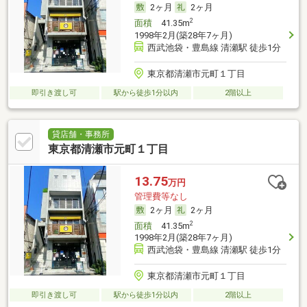
2ヶ月
2ヶ月
2
面積
41.35m
1998年2月(築28年7ヶ月)
西武池袋・豊島線 清瀬駅 徒歩1分
東京都清瀬市元町１丁目
即引き渡し可
駅から徒歩1分以内
2階以上
貸店舗・事務所
東京都清瀬市元町１丁目
13.75
万円
管理費等なし
2ヶ月
2ヶ月
2
面積
41.35m
1998年2月(築28年7ヶ月)
西武池袋・豊島線 清瀬駅 徒歩1分
東京都清瀬市元町１丁目
即引き渡し可
駅から徒歩1分以内
2階以上