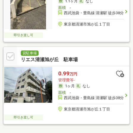
1.1ヶ月
なし
面積
-
西武池袋・豊島線 清瀬駅 徒歩38分
東京都清瀬市旭が丘１丁目
即引き渡し可
貸駐車場
リエス清瀬旭が丘 駐車場
0.99
万円
管理費等-
1ヶ月
なし
面積
-
西武池袋・豊島線 清瀬駅 徒歩38分
東京都清瀬市旭が丘１丁目
即引き渡し可