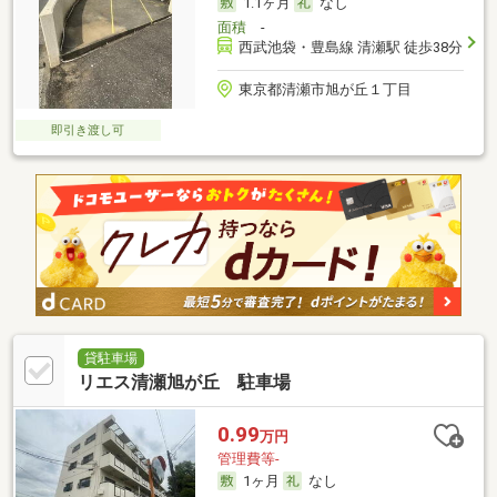
1.1ヶ月
なし
面積
-
西武池袋・豊島線 清瀬駅 徒歩38分
東京都清瀬市旭が丘１丁目
即引き渡し可
貸駐車場
リエス清瀬旭が丘 駐車場
0.99
万円
管理費等-
1ヶ月
なし