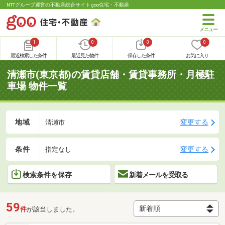
NTTグループ運営の不動産総合サイト goo住宅・不動産
1
0
0
0
最近検索した条件
最近見た物件
保存した条件
お気に入り
清瀬市(東京都)の賃貸店舗・賃貸事務所・月極駐
車場 物件一覧
地域
変更する
清瀬市
条件
変更する
指定なし
検索条件を保存
新着メールを受取る
59
件
が該当しました。