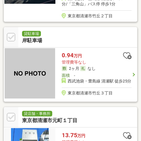
分/「三角山」バス停 停歩1分
東京都清瀬市竹丘２丁目
貸駐車場
岸駐車場
0.94
万円
管理費等なし
2ヶ月
なし
面積
-
西武池袋・豊島線 清瀬駅 徒歩25分
東京都清瀬市竹丘３丁目
貸店舗・事務所
東京都清瀬市元町１丁目
13.75
万円