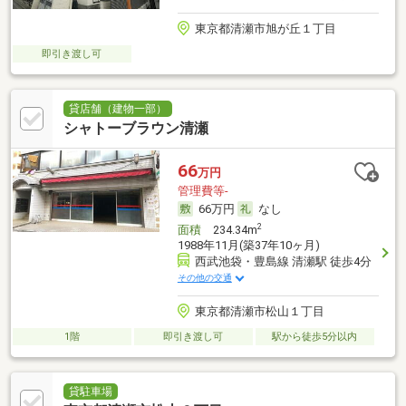
東京都清瀬市旭が丘１丁目
即引き渡し可
貸店舗（建物一部）
シャトーブラウン清瀬
66
万円
管理費等-
66万円
なし
2
面積
234.34m
1988年11月(築37年10ヶ月)
西武池袋・豊島線 清瀬駅 徒歩4分
その他の交通
東京都清瀬市松山１丁目
1階
即引き渡し可
駅から徒歩5分以内
貸駐車場