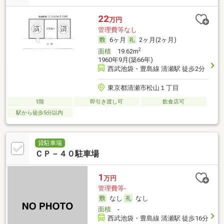
22
万円
管理費等なし
6ヶ月
2ヶ月(2ヶ月)
2
面積
19.62m
1960年9月(築66年)
西武池袋・豊島線 清瀬駅 徒歩2分
東京都清瀬市松山１丁目
1階
即引き渡し可
飲食店可
駅から徒歩5分以内
貸駐車場
ＣＰ－４０駐車場
1
万円
管理費等-
なし
なし
面積
-
西武池袋・豊島線 清瀬駅 徒歩16分