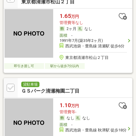
東京都清瀬市松山２丁目
1.65
万円
管理費等なし
2ヶ月
なし
面積
-
1991年7月(築35年2ヶ月)
西武池袋・豊島線 清瀬駅 徒歩6分
東京都清瀬市松山２丁目
即引き渡し可
駅から徒歩7分以内
貸駐車場
ＧＳパーク清瀬梅園二丁目
1.10
万円
管理費等-
なし
なし
面積
-
西武池袋・豊島線 秋津駅 徒歩18分