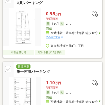
元町パーキング
0.95
万円
管理費等-
1ヶ月
なし
面積
-
西武池袋・豊島線 清瀬駅 徒歩12分
その他の交通
東京都清瀬市元町２丁目
即引き渡し可
駅から徒歩15分以内
貸駐車場
第一村野パーキング
1.10
万円
管理費等-
1ヶ月
なし
面積
-
西武池袋・豊島線 清瀬駅 徒歩12分