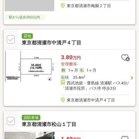
東京都清瀬市梅園２丁目
駅から徒歩20分以内
貸地
東京都清瀬市中清戸４丁目
3.80
万円
管理費等-
1ヶ月
1ヶ月
2
面積
35.4m
西武池袋・豊島線 清瀬駅 バス4分/
「清瀬市役所」バス停 停歩2分
東京都清瀬市中清戸４丁目
貸駐車場
東京都清瀬市松山１丁目
1.49