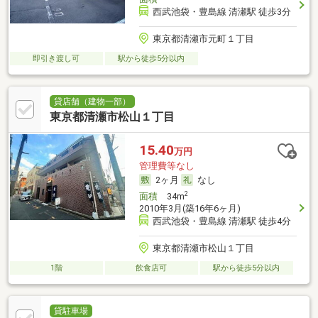
西武池袋・豊島線 清瀬駅 徒歩3分
東京都清瀬市元町１丁目
即引き渡し可
駅から徒歩5分以内
貸店舗（建物一部）
東京都清瀬市松山１丁目
15.40
万円
管理費等なし
2ヶ月
なし
2
面積
34m
2010年3月(築16年6ヶ月)
西武池袋・豊島線 清瀬駅 徒歩4分
東京都清瀬市松山１丁目
1階
飲食店可
駅から徒歩5分以内
貸駐車場