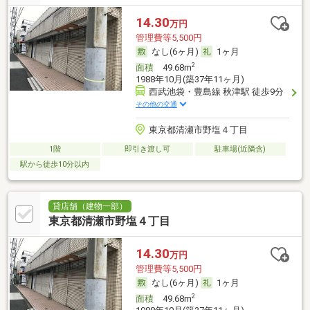
14.30
万円
管理費等5,500円
なし(6ヶ月)
1ヶ月
2
面積
49.68m
1988年10月(築37年11ヶ月)
西武池袋・豊島線 秋津駅 徒歩9分
その他の交通
東京都清瀬市野塩４丁目
1階
即引き渡し可
駐車場(近隣含)
駅から徒歩10分以内
貸店舗（建物一部）
東京都清瀬市野塩４丁目
14.30
万円
管理費等5,500円
なし(6ヶ月)
1ヶ月
2
面積
49.68m