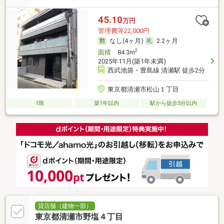
45.10
万円
管理費等22,000円
なし(4ヶ月)
2.2ヶ月
2
面積
84.3m
2025年11月(築1年未満)
西武池袋・豊島線 清瀬駅 徒歩2分
東京都清瀬市松山１丁目
1階
築1年以内
駅から徒歩5分以内
貸店舗（建物一部）
東京都清瀬市野塩４丁目