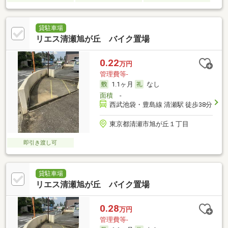
貸駐車場
リエス清瀬旭が丘 バイク置場
0.22
万円
管理費等-
1.1ヶ月
なし
面積
-
西武池袋・豊島線 清瀬駅 徒歩38分
東京都清瀬市旭が丘１丁目
即引き渡し可
貸駐車場
リエス清瀬旭が丘 バイク置場
0.28
万円
管理費等-