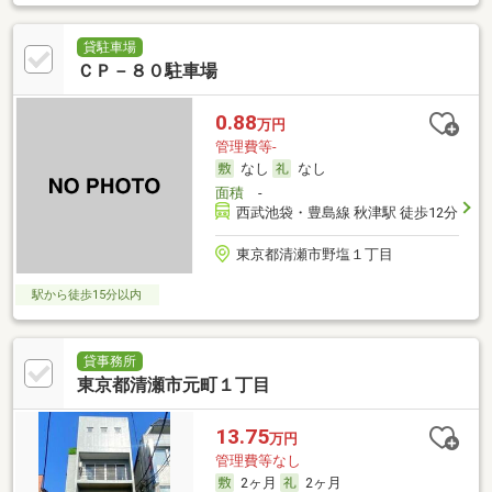
貸駐車場
ＣＰ－８０駐車場
0.88
万円
管理費等-
なし
なし
面積
-
西武池袋・豊島線 秋津駅 徒歩12分
東京都清瀬市野塩１丁目
駅から徒歩15分以内
貸事務所
東京都清瀬市元町１丁目
13.75
万円
管理費等なし
2ヶ月
2ヶ月