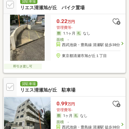
貸駐車場
リエス清瀬旭が丘 バイク置場
0.22
万円
管理費等-
1.1ヶ月
なし
面積
-
西武池袋・豊島線 清瀬駅 徒歩38分
東京都清瀬市旭が丘１丁目
即引き渡し可
貸駐車場
リエス清瀬旭が丘 駐車場
0.99
万円
管理費等-
1ヶ月
なし
面積
-
西武池袋・豊島線 清瀬駅 徒歩38分