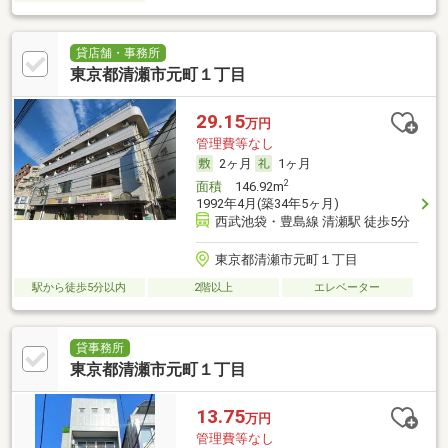
貸店舗・事務所
東京都清瀬市元町１丁目
29.15
万円
管理費等なし
2ヶ月
1ヶ月
2
面積
146.92m
1992年4月(築34年5ヶ月)
西武池袋・豊島線 清瀬駅 徒歩5分
東京都清瀬市元町１丁目
駅から徒歩5分以内
2階以上
エレベーター
貸事務所
東京都清瀬市元町１丁目
13.75
万円
管理費等なし