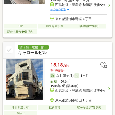
1988年10月(築37年11ヶ月)
西武池袋・豊島線 秋津駅 徒歩9分
その他の交通
東京都清瀬市野塩４丁目
1階
即引き渡し可
駐車場(近隣含)
駅から徒歩10分以内
貸店舗（建物一部）
キャロールビル
15.18
万円
管理費等-
なし(5ヶ月)
1ヶ月
2
面積
59.6m
1986年9月(築40年)
西武池袋・豊島線 清瀬駅 徒歩6分
東京都清瀬市松山１丁目
即引き渡し可
飲食店可
駅から徒歩7分以内
2階以上