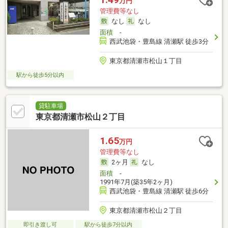
万円
管理費等なし
なし
なし
面積
-
西武池袋・豊島線 清瀬駅 徒歩3分
東京都清瀬市松山１丁目
駅から徒歩5分以内
貸駐車場
東京都清瀬市松山２丁目
1.65
万円
管理費等なし
2ヶ月
なし
面積
-
1991年7月(築35年2ヶ月)
西武池袋・豊島線 清瀬駅 徒歩6分
東京都清瀬市松山２丁目
即引き渡し可
駅から徒歩7分以内