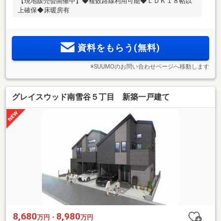
【現地販売会開催中】◆複数路線利用可能◆ＬＤＫ１８帖以
上確保◆床暖房有
資料をもらう(無料)
※SUUMOのお問い合わせページへ移動します
グレイスウッド南雪谷５丁目 新築一戸建て
8,680
8,980
万円・
万円