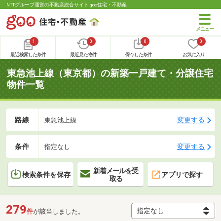
NTTグループ運営の不動産総合サイト goo住宅・不動産
1
0
0
0
最近検索した条件
最近見た物件
保存した条件
お気に入り
東急池上線（東京都）の新築一戸建て・分譲住宅
物件一覧
路線
変更する
東急池上線
条件
変更する
指定なし
新着メールを受
検索条件を保存
アプリで探す
取る
279
件
が該当しました。