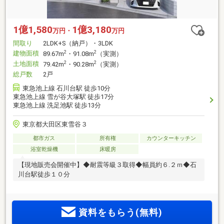
1億1,580
1億3,180
万円・
万円
間取り
2LDK+S（納戸）・3LDK
建物面積
2
2
89.67m
・91.08m
（実測）
土地面積
2
2
79.42m
・90.28m
（実測）
総戸数
2戸
東急池上線 石川台駅 徒歩10分
東急池上線 雪が谷大塚駅 徒歩17分
東急池上線 洗足池駅 徒歩13分
東京都大田区東雪谷３
都市ガス
所有権
カウンターキッチン
浴室乾燥機
床暖房
【現地販売会開催中】◆耐震等級３取得◆幅員約６.２ｍ◆石
川台駅徒歩１０分
資料をもらう(無料)