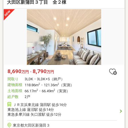
大田区新蒲田３丁目 全２棟
8,690
8,790
万円・
万円
間取り
3LDK・3LDK+S（納戸）
建物面積
2
2
118.86m
・121.36m
（実測）
土地面積
2
2
66.17m
・66.49m
（実測）
総戸数
2戸
ＪＲ京浜東北線 蒲田駅 徒歩16分
東急池上線 蓮沼駅 徒歩14分
東急多摩川線 矢口渡駅 徒歩12分
東京都大田区新蒲田３