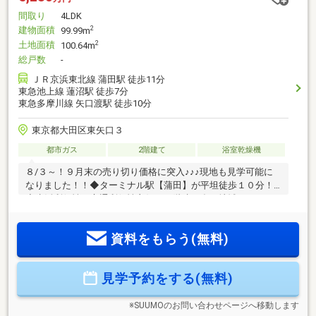
間取り
4LDK
建物面積
2
99.99m
土地面積
2
100.64m
総戸数
-
ＪＲ京浜東北線 蒲田駅 徒歩11分
東急池上線 蓮沼駅 徒歩7分
東急多摩川線 矢口渡駅 徒歩10分
東京都大田区東矢口３
都市ガス
2階建て
浴室乾燥機
８/３～！９月末の売り切り価格に突入♪♪♪現地も見学可能に
なりました！！◆ターミナル駅【蒲田】が平坦徒歩１０分！
◆生活利便性・交通利便性良好！３階建の多い地域ですが、
なんと２階建で４部屋完備の間取りです♪マンションにない開
放感＆テレワーク部屋など、戸建の良さを全部取り！！！
資料をもらう(無料)
◇◆━…‥・ 物 件 の 特 徴 ・‥…━◆◇◆全居室収納＆６帖
以上♪広々間取りの邸宅！◆蓮沼駅７分！蒲田駅も徒歩１０
分！生活環境や都心へのアクセス面も良好です♪◆新築価格で
見学予約をする(無料)
５０００万円台の物件です♪お家賃より安い毎月の返済シミュ
レーションも承ります！ご見学、お気軽にお問い合わせくだ
さい！
※SUUMOのお問い合わせページへ移動します