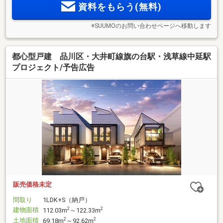
資料をもらう(無料)
※SUUMOのお問い合わせページへ移動します
都心型戸建 品川区・大井町線旗の台駅・浅草線中延駅
プロジェクト/予告広告
販売価格未定
間取り
1LDK+S（納戸）
建物面積
2
2
112.03m
～122.33m
土地面積
2
2
69.18m
～92.62m