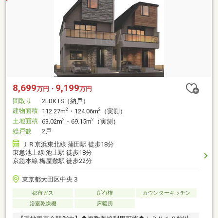
8,699
9,199
万円・
万円
間取り
2LDK+S（納戸）
建物面積
2
2
112.27m
・124.06m
（実測）
土地面積
2
2
63.02m
・69.15m
（実測）
総戸数
2戸
ＪＲ京浜東北線 蒲田駅 徒歩18分
東急池上線 池上駅 徒歩18分
京急本線 梅屋敷駅 徒歩22分
東京都大田区中央３
都市ガス
所有権
カウンターキッチン
浴室乾燥機
床暖房