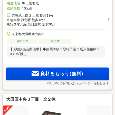
用途地域
準工業地域
総区画数
10区画
東急池上線 池上駅 徒歩21分
京急本線 雑色駅 徒歩12分
東急多摩川線 矢口渡駅 徒歩20分
東京都大田区西六郷１
都市ガス
所有権
【現地販売会開催中】◆耐震等級３取得予定◇延床面積約１
2
００m
以上
資料をもらう(無料)
※SUUMOのお問い合わせページへ移動します
大田区中央３丁目 全２棟