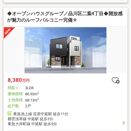
◆オープンハウスグループ／品川区二葉4丁目◆開放感
が魅力のルーフバルコニー完備☆
8,380
万円
間取り
3LDK
建物面積
2
86.93m
土地面積
2
68.13m
総戸数
2戸
東急池上線 荏原中延駅 徒歩11分
都営浅草線 中延駅 徒歩3分
東急大井町線 中延駅 徒歩5分