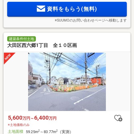
資料をもらう(無料)
※SUUMOのお問い合わせページへ移動します
建築条件付土地
大田区西六郷1丁目 全１０区画
5,600
6,400
万円～
万円
※土地価格のみ
土地面積
2
2
59.25m
～83.77m
（実測）