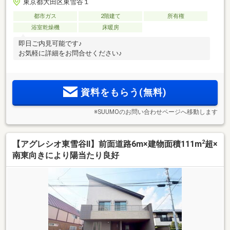
東京都大田区東雪谷１
都市ガス
2階建て
所有権
浴室乾燥機
床暖房
即日ご内見可能です♪
お気軽に詳細をお問合せください♪
資料をもらう(無料)
※SUUMOのお問い合わせページへ移動します
2
【アグレシオ東雪谷Ⅱ】前面道路6m×建物面積111m
超×
南東向きにより陽当たり良好