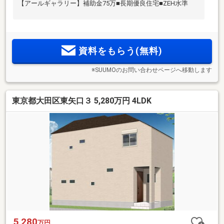
【アールギャラリー】補助金75万■長期優良住宅■ZEH水準
資料をもらう(無料)
※SUUMOのお問い合わせページへ移動します
東京都大田区東矢口３ 5,280万円 4LDK
5,280
万円