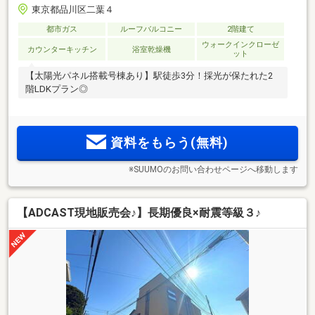
東京都品川区二葉４
都市ガス
ルーフバルコニー
2階建て
ウォークインクローゼ
カウンターキッチン
浴室乾燥機
ット
【太陽光パネル搭載号棟あり】駅徒歩3分！採光が保たれた2
階LDKプラン◎
資料をもらう(無料)
※SUUMOのお問い合わせページへ移動します
【ADCAST現地販売会♪】長期優良×耐震等級３♪