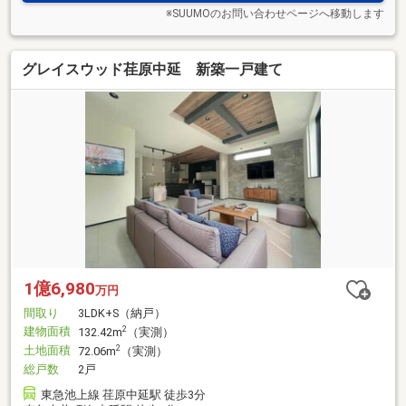
※SUUMOのお問い合わせページへ移動します
グレイスウッド荏原中延 新築一戸建て
1億6,980
万円
間取り
3LDK+S（納戸）
建物面積
2
132.42m
（実測）
土地面積
2
72.06m
（実測）
総戸数
2戸
東急池上線 荏原中延駅 徒歩3分