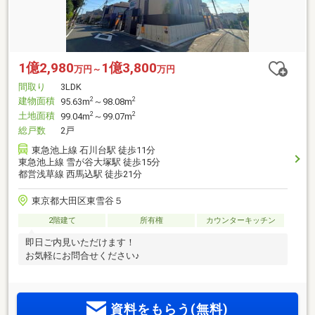
1億2,980
1億3,800
万円～
万円
間取り
3LDK
建物面積
2
2
95.63m
～98.08m
土地面積
2
2
99.04m
～99.07m
総戸数
2戸
東急池上線 石川台駅 徒歩11分
東急池上線 雪が谷大塚駅 徒歩15分
都営浅草線 西馬込駅 徒歩21分
東京都大田区東雪谷５
2階建て
所有権
カウンターキッチン
即日ご内見いただけます！
お気軽にお問合せください♪
資料をもらう(無料)