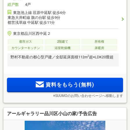
総戸数
4戸
東急池上線 荏原中延駅 徒歩6分
東急大井町線 旗の台駅 徒歩9分
都営浅草線 中延駅 徒歩11分
東京都品川区西中延２
都市ガス
2階建て
所有権
カウンターキッチン
浴室乾燥機
床暖房
2
野村不動産の都心型戸建／全邸延床面積112m
超×LDK20畳超
資料をもらう(無料)
※SUUMOのお問い合わせページへ移動します
アールギャラリー品川区小山の家/予告広告