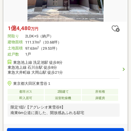
1億4,480
万円
間取り
2LDK+S（納戸）
建物面積
2
111.37m
（33.68坪）
土地面積
2
97.63m
（29.53坪）
総戸数
1戸
東急池上線 洗足池駅 徒歩8分
東急池上線 石川台駅 徒歩8分
東急大井町線 大岡山駅 徒歩21分
東京都大田区東雪谷１
都市ガス
2階建て
所有権
即入居可
浴室乾燥機
床暖房
限定1邸/【アグレシオ東雪谷Ⅱ】
南東6m公道に面した、開放感あふれる邸宅