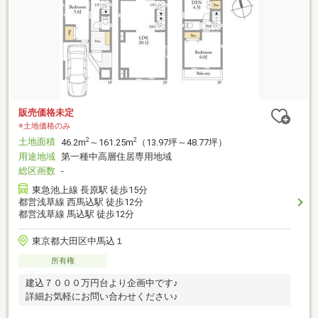
販売価格未定
※土地価格のみ
土地面積
2
2
46.2m
～161.25m
（13.97坪～48.77坪）
用途地域
第一種中高層住居専用地域
総区画数
-
東急池上線 長原駅 徒歩15分
都営浅草線 西馬込駅 徒歩12分
都営浅草線 馬込駅 徒歩12分
東京都大田区中馬込１
所有権
建込７０００万円台より企画中です♪
詳細お気軽にお問い合わせください♪