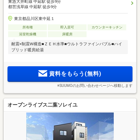
東急大井町線 中延駅 徒歩9分
都営浅草線 中延駅 徒歩9分
東京都品川区東中延１
所有権
即入居可
カウンターキッチン
浴室乾燥機
床暖房
耐震×制震W構造■ＺＥＨ水準■ウルトラファインバブル■ハイ
ブリッド暖房給湯
資料をもらう(無料)
※SUUMOのお問い合わせページへ移動します
オープンライブス二葉ソレイユ