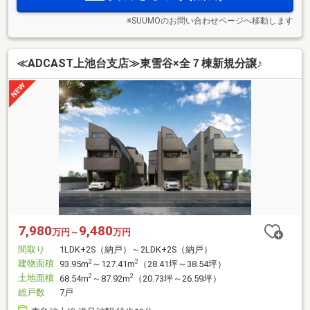
※SUUMOのお問い合わせページへ移動します
≪ADCAST上池台支店≫東雪谷×全７棟新規分譲♪
7,980
9,480
万円～
万円
間取り
1LDK+2S（納戸）～2LDK+2S（納戸）
建物面積
2
2
93.95m
～127.41m
（28.41坪～38.54坪）
土地面積
2
2
68.54m
～87.92m
（20.73坪～26.59坪）
総戸数
7戸