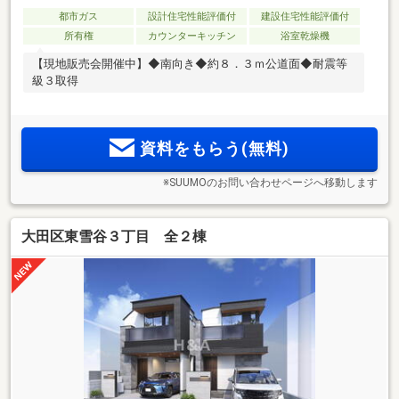
都市ガス
設計住宅性能評価付
建設住宅性能評価付
所有権
カウンターキッチン
浴室乾燥機
【現地販売会開催中】◆南向き◆約８．３ｍ公道面◆耐震等
級３取得
資料をもらう(無料)
※SUUMOのお問い合わせページへ移動します
大田区東雪谷３丁目 全２棟