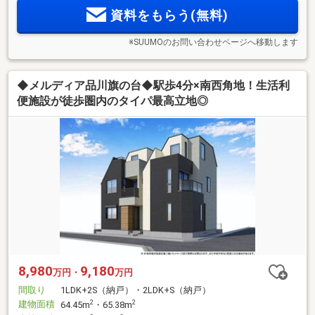
資料をもらう(無料)
※SUUMOのお問い合わせページへ移動します
◆メルディア品川旗の台◆駅歩4分×南西角地！生活利
便施設が徒歩圏内のタイパ最高立地◎
8,980
9,180
万円・
万円
間取り
1LDK+2S（納戸）・2LDK+S（納戸）
建物面積
2
2
64.45m
・65.38m