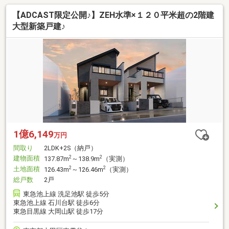
【ADCAST限定公開♪】ZEH水準×１２０平米超の2階建
大型新築戸建♪
1億6,149
万円
間取り
2LDK+2S（納戸）
建物面積
2
2
137.87m
～138.9m
（実測）
土地面積
2
2
126.43m
～126.46m
（実測）
総戸数
2戸
東急池上線 洗足池駅 徒歩5分
東急池上線 石川台駅 徒歩6分
東急目黒線 大岡山駅 徒歩17分