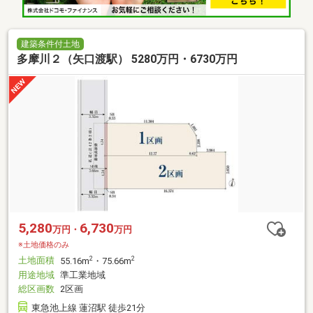
建築条件付土地
多摩川２（矢口渡駅） 5280万円・6730万円
5,280
6,730
万円・
万円
※土地価格のみ
土地面積
2
2
55.16m
・75.66m
用途地域
準工業地域
総区画数
2区画
東急池上線 蓮沼駅 徒歩21分