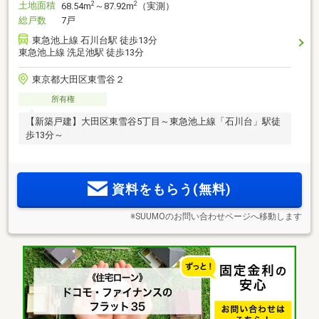
土地面積
2
2
68.54m
～87.92m
（実測）
総戸数
7戸
東急池上線 石川台駅 徒歩13分
東急池上線 洗足池駅 徒歩13分
東京都大田区東雪谷２
所有権
【新築戸建】大田区東雪谷5丁目～東急池上線「石川台」駅徒
歩13分～
資料をもらう(無料)
※SUUMOのお問い合わせページへ移動します