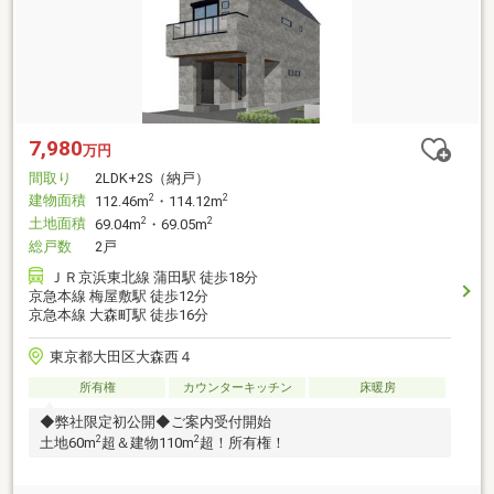
7,980
万円
間取り
2LDK+2S（納戸）
建物面積
2
2
112.46m
・114.12m
土地面積
2
2
69.04m
・69.05m
総戸数
2戸
ＪＲ京浜東北線 蒲田駅 徒歩18分
京急本線 梅屋敷駅 徒歩12分
京急本線 大森町駅 徒歩16分
東京都大田区大森西４
所有権
カウンターキッチン
床暖房
◆弊社限定初公開◆ご案内受付開始
2
2
土地60m
超＆建物110m
超！所有権！