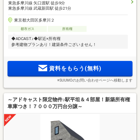
東急多摩川線 矢口渡駅 徒歩9分
東急多摩川線 武蔵新田駅 徒歩21分
東京都大田区多摩川２
都市ガス
所有権
◆ADCAST♪◆駅近×所有権
参考建物プランあり！建築条件ございません！
資料をもらう(無料)
※SUUMOのお問い合わせページへ移動します
～アドキャスト限定物件♪駅平坦＆４部屋！新築所有権
車庫つき！７０００万円台分譲～