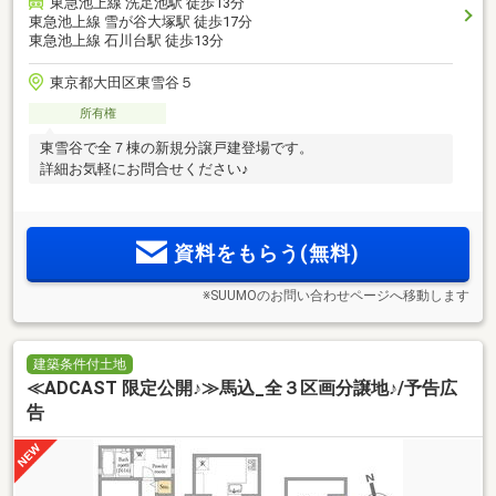
東急池上線 洗足池駅 徒歩13分
東急池上線 雪が谷大塚駅 徒歩17分
東急池上線 石川台駅 徒歩13分
東京都大田区東雪谷５
所有権
東雪谷で全７棟の新規分譲戸建登場です。
詳細お気軽にお問合せください♪
資料をもらう(無料)
※SUUMOのお問い合わせページへ移動します
建築条件付土地
≪ADCAST 限定公開♪≫馬込_全３区画分譲地♪/予告広
告