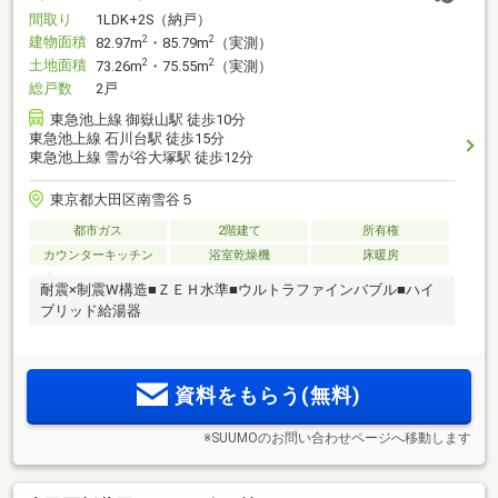
間取り
1LDK+2S（納戸）
建物面積
2
2
82.97m
・85.79m
（実測）
土地面積
2
2
73.26m
・75.55m
（実測）
総戸数
2戸
東急池上線 御嶽山駅 徒歩10分
東急池上線 石川台駅 徒歩15分
東急池上線 雪が谷大塚駅 徒歩12分
東京都大田区南雪谷５
都市ガス
2階建て
所有権
カウンターキッチン
浴室乾燥機
床暖房
耐震×制震W構造■ＺＥＨ水準■ウルトラファインバブル■ハイ
ブリッド給湯器
資料をもらう(無料)
※SUUMOのお問い合わせページへ移動します