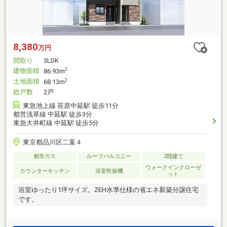
8,380
万円
間取り
3LDK
建物面積
2
86.93m
土地面積
2
68.13m
総戸数
2戸
東急池上線 荏原中延駅 徒歩11分
都営浅草線 中延駅 徒歩3分
東急大井町線 中延駅 徒歩5分
東京都品川区二葉４
都市ガス
ルーフバルコニー
2階建て
ウォークインクローゼ
カウンターキッチン
浴室乾燥機
ット
浴室ゆったり1坪サイズ。ZEH水準仕様の省エネ新築分譲住宅
です。