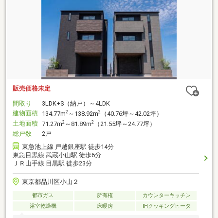
販売価格未定
間取り
3LDK+S（納戸）～4LDK
建物面積
2
2
134.77m
～138.92m
（40.76坪～42.02坪）
土地面積
2
2
71.27m
～81.89m
（21.55坪～24.77坪）
総戸数
2戸
東急池上線 戸越銀座駅 徒歩14分
東急目黒線 武蔵小山駅 徒歩6分
ＪＲ山手線 目黒駅 徒歩23分
東京都品川区小山２
都市ガス
所有権
カウンターキッチン
浴室乾燥機
床暖房
IHクッキングヒータ