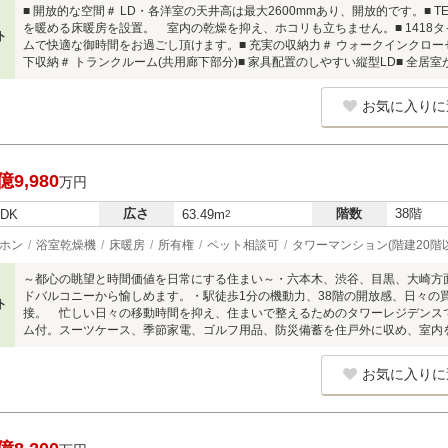
■ 開放的な空間＃ LD・各洋室の天井高は最大2600mmあり、開放的です。■ 
を暖める床暖房を設置。 室内の乾燥を抑え、ホコリも立ちません。■ 1418
ト
ムで快適な御時間をお過ごし頂けます。■ 充実の収納力＃ ウォークインクローゼ
下収納＃ トランクルーム(共用廊下部分)■ 家具配置のしやすい縦型LD■ 全居
お気に入りに
億9,980
万円
広さ
階数
38階
LDK
63.49m
2
ホン
浴室乾燥機
床暖房
所有権
ペット相談可
タワーマンション(階建20階
～都心の眺望と時間価値を日常にする住まい～・六本木、渋谷、目黒、大崎方面へ
ドバルコニーから愉しめます。・駅徒歩1分の機動力、38階の開放感、日々の
ト
接。 忙しい日々の移動時間を抑え、住まいで整えるためのタワーレジデンスで
ム付。スーツケース、季節家電、ゴルフ用品、防災備蓄を住戸外に収め、室内
お気に入りに