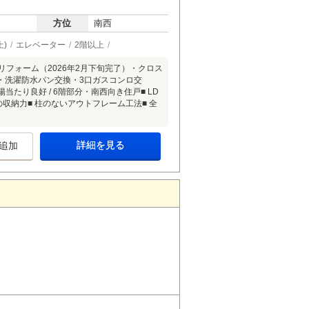
方位
南西
)
エレベーター
2階以上
リフォーム（2026年2月下旬完了）・クロス
防水パン交換・3口ガスコンロ交
好 / 6階部分・南西向き住戸■ LD
実の収納力■ 柱のないアウトフレーム工法■ 全
詳細を見る
追加