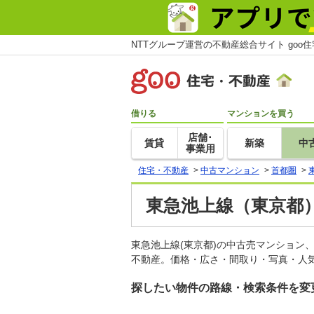
NTTグループ運営の不動産総合サイト goo
借りる
マンションを買う
店舗･
賃貸
新築
中
事業用
住宅・不動産
>
中古マンション
>
首都圏
>
東急池上線（東京都
東急池上線(東京都)の中古売マンション
不動産。価格・広さ・間取り・写真・人気
探したい物件の路線・検索条件を変