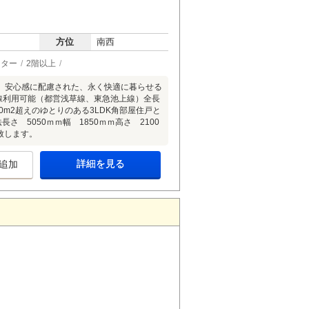
方位
南西
ーター
2階以上
。安心感に配慮された、永く快適に暮らせる
線利用可能（都営浅草線、東急池上線）全長
0m2超えのゆとりのある3LDK角部屋住戸と
 5050ｍｍ幅 1850ｍｍ高さ 2100
致します。
詳細を見る
追加