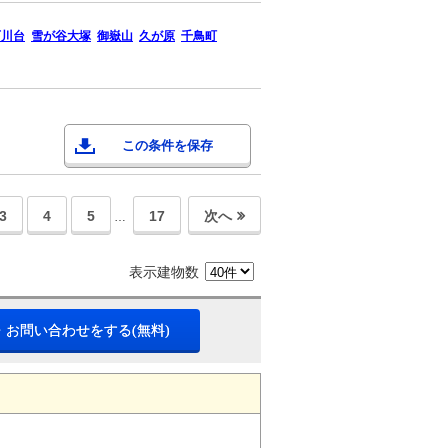
石川台
雪が谷大塚
御嶽山
久が原
千鳥町
この条件を保存
3
4
5
17
次へ
…
表示建物数
・お問い合わせをする(無料)