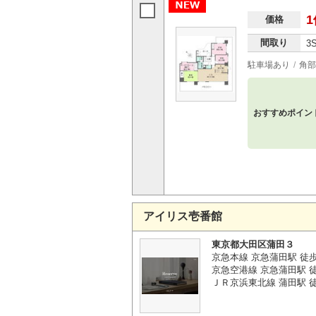
1
価格
間取り
3
駐車場あり
角部
おすすめポイン
アイリス壱番館
東京都大田区蒲田３
京急本線 京急蒲田駅 徒
京急空港線 京急蒲田駅 
ＪＲ京浜東北線 蒲田駅 