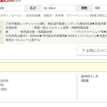
億8,200
万円
広さ
階数
6階
LDK
61.18m
2
タ付インターホン
浴室乾燥機
床暖房
所有権
タワーマンション(階建20階以上
三井不動産レジデンシャル(株)、旭化成不動産レジデンス(株)旧分譲■ 新規内装
全室貼替 ・壁面一部エコカラット採用・間接照明設置 ・洗濯
ト
換 ・食洗器交換・洗面鏡交換 ・ハウスクリーニング等■ 陽当たり良
の天井高は最大2，600mm■ TES温水式床暖房■ 1418タイプバスルーム■ 充
居室がバルコニーに面する
お気に入りに
築48年1ヶ月
徒歩2分
8階建
2分
18分