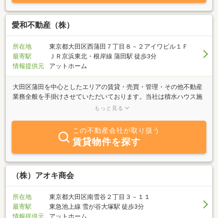
非お任せ下さい♪検索ページ以外にも多数物件あり！
愛和不動産（株）
所在地
東京都大田区西蒲田７丁目８－２アイワビル１Ｆ
最寄駅
ＪＲ京浜東北・根岸線 蒲田駅 徒歩3分
情報提供元
アットホーム
大田区蒲田を中心としたエリアの賃貸・売買・管理・その他不動産
業務全般を手掛けさせていただいております。当社は積水ハウス施
工の賃貸住宅シャーメゾンの正規取扱店≪シャーメゾンショップ≫
もっと見る
です。シャーメゾンを中心に自社取り扱い物件を多くご紹介してお
ります。スタッフ一同でお客様のご満足していただける物件をご紹
この不動産会社が取り扱う
介させて頂きます。
賃貸物件を探す
（株）アオキ商会
所在地
東京都大田区南雪谷２丁目３－１１
最寄駅
東急池上線 雪が谷大塚駅 徒歩3分
情報提供元
アットホーム