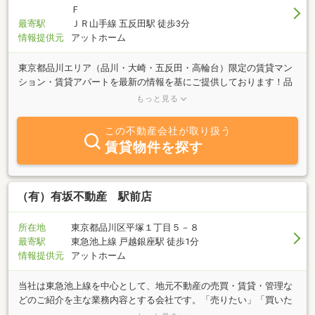
Ｆ
最寄駅
ＪＲ山手線 五反田駅 徒歩3分
情報提供元
アットホーム
東京都品川エリア（品川・大崎・五反田・高輪台）限定の賃貸マン
ション・賃貸アパートを最新の情報を基にご提供しております！品
川エリアに特化することで、移り変わりが激しい東京の賃貸物件を
もっと見る
最新の情報を最速でお客様にご紹介しております。「おとり広告・
ある呼び」は一切やりません！「おとり広告」とは？・・・実際に
この不動産会社が取り扱う
は紹介できない物件を掲載する事。 「ある呼び」とは？・・・・す
賃貸物件を探す
でに申込みが入っているのに「ある」と言って、来店を促す事。
（有）有坂不動産 駅前店
所在地
東京都品川区平塚１丁目５－８
最寄駅
東急池上線 戸越銀座駅 徒歩1分
情報提供元
アットホーム
当社は東急池上線を中心として、地元不動産の売買・賃貸・管理な
どのご紹介を主な業務内容とする会社です。「売りたい」「買いた
い」「借りたい」ご希望の方、不動産に関する質問は何でもお気軽