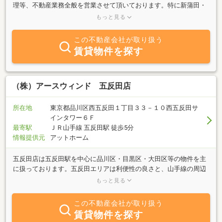
理等、不動産業務全般を営業させて頂いております。特に新蒲田・
西蒲田・多摩川はいつでも物件豊富にご用意してあります。また売
もっと見る
買物件は地域に限ら扱っておりますので、ぜひ一度、お立ち寄り下
さい。ＪＲ京浜東北線蒲田駅西口（南口）より徒歩７分、環八沿い
この不動産会社が取り扱う
に面してます。
賃貸物件を探す
（株）アースウィンド 五反田店
所在地
東京都品川区西五反田１丁目３３－１０西五反田サ
インタワー６Ｆ
最寄駅
ＪＲ山手線 五反田駅 徒歩5分
情報提供元
アットホーム
五反田店は五反田駅を中心に品川区・目黒区・大田区等の物件を主
に扱っております。五反田エリアは利便性の良さと、山手線の周辺
駅に比べて比較的賃料相場も安いという事もあり、今とても注目さ
もっと見る
れているエリアです。五反田に拠点を構えているからこそご紹介出
来る生の情報をお客様にいち早くお届けできるよう、スタッフ全員
この不動産会社が取り扱う
が日々街を走り回っております！様々なニーズに応えることが出来
賃貸物件を探す
る魅力的なエリアで、お客様・ビルオーナー様のお力になり、ひい