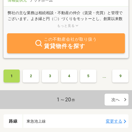
情報提供元
アットホーム
弊社の主な業務は相続相談・不動産の仲介（賃貸・売買）と管理で
ございます。よき縁と円（〇）づくりをモットーとし、創業以来数
多くのお客様にご利用いただいております。自社ホームページでは
もっと見る
城南エリアの物件を常時4000件以上掲載しております。不動産査定
の相談、相続士として相続の相談、スピリチュアルケアカウンセラ
この不動産会社が取り扱う
ーとして人生相談もお受けしております。円満相続・心のケア・生
賃貸物件を探す
きがい・幸せづくりのサポート致します。自社ホームページをご覧
ください。相続支援ネット（当社は大田エリア）・いきいきサロ
ン、オアシスの会（代表）のホームページもご覧いただけます。
yahoo!googleより「飯田興産」を検索してください。
…
1
2
3
4
5
9
1～20
次へ
件
路線
変更する
東急池上線