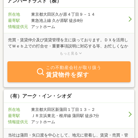
アンバートラスト（株）
所在地
東京都大田区久が原４丁目９－１４
最寄駅
東急池上線 久が原駅 徒歩8分
情報提供元
アットホーム
売買・賃貸仲介及び賃貸管理を主に扱っております。ＤＸを活用し
てＷｅｂ上での打合せ・重要事項説明に対応する等、お忙しくなか
なか時間調整が難しい方や、これまで不動産に馴染みの薄い方にも
もっと見る
積極的に対応させて頂きます。
この不動産会社が取り扱う
賃貸物件を探す
（有）アーク・イン・シオダ
所在地
東京都大田区新蒲田１丁目１３－２
最寄駅
ＪＲ京浜東北・根岸線 蒲田駅 徒歩7分
情報提供元
アットホーム
当社は蒲田・矢口渡を中心として、地元に密着し、賃貸・売買・管