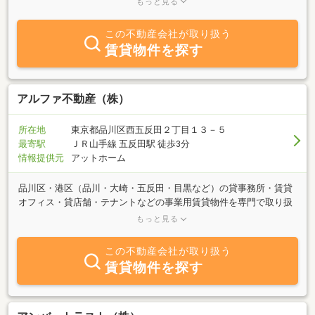
もっと見る
にご相談ください。豊富な情報力でお客様のご希望に併せたスピー
ディーな対応を心掛けております。特に品川区・目黒区・港区エリ
この不動産会社が取り扱う
アはぜひ、当社へご相談ください。
賃貸物件を探す
アルファ不動産（株）
所在地
東京都品川区西五反田２丁目１３－５
最寄駅
ＪＲ山手線 五反田駅 徒歩3分
情報提供元
アットホーム
品川区・港区（品川・大崎・五反田・目黒など）の貸事務所・賃貸
オフィス・貸店舗・テナントなどの事業用賃貸物件を専門で取り扱
っております。当社では、賃料が安い、OAフロア対応、トイレが綺
もっと見る
麗、リフレッシュルーム完備、フリーレント対応可など細かな貸事
務所の情報が充実しております。物件をお探しのお客様、アルファ
この不動産会社が取り扱う
不動産にお気軽にご相談ください。サロン・ジムのお客様にご利用
賃貸物件を探す
いただいております。ＩＴ起業・起業家の方も