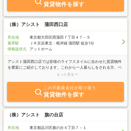
賃貸物件を探す
（株）アシスト 蒲田西口店
所在地
東京都大田区西蒲田７丁目４７－５
最寄駅
ＪＲ京浜東北・根岸線 蒲田駅 徒歩1分
情報提供元
アットホーム
アシスト蒲田西口店では皆様のライフスタイルに合わせた賃貸物件
を豊富にご紹介しております。これから一人暮らしをされる方、ペ
ットと一緒にお引越しをお考えの方、カップルや新婚の方など様々
もっと見る
なニーズにお応えできるよう私たちアシスト蒲田西口店は蒲田駅、
大森駅、東海道本線などの大田区エリアを中心に賃貸物件（マンシ
この不動産会社が取り扱う
ョン・アパート・一戸建て）情報を常に収集しております。是非、
賃貸物件を探す
お部屋探しの事はお気軽にお申し付けください。
（株）アシスト 旗の台店
所在地
東京都品川区旗の台４丁目７－１