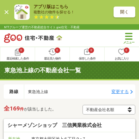
アプリ版はこちら
開く
複数社の物件を探せる！
NTTグループ運営の不動産総合サイト goo住宅・不動産
0
0
0
0
最近検索した条件
最近見た物件
保存した条件
お気に入り
東急池上線の不動産会社一覧
路線
変更する
東急池上線
全169
件
が該当しました。
シャーメゾンショップ 三信興業株式会社
所在地
東京都大田区池上６丁目９−７