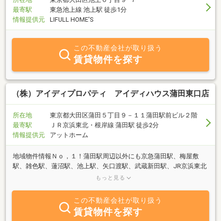
最寄駅
東急池上線 池上駅 徒歩1分
情報提供元
LIFULL HOME'S
この不動産会社が取り扱う
賃貸物件を探す
（株）アイディプロパティ アイディハウス蒲田東口店
所在地
東京都大田区蒲田５丁目９－１１蒲田駅前ビル２階
最寄駅
ＪＲ京浜東北・根岸線 蒲田駅 徒歩2分
情報提供元
アットホーム
地域物件情報Ｎｏ，１！蒲田駅周辺以外にも京急蒲田駅、梅屋敷
駅、雑色駅、蓮沼駅、池上駅、矢口渡駅、武蔵新田駅、JR京浜東北
線、京浜急行線、京急空港線、東急池上線、東急多摩川線など大田
もっと見る
区エリアならお任せ下さい♪一人住まい物件、ファミリー物件、格
安・激安物件、高級物件、敷金礼金なし、ペット可、保証人不要、
この不動産会社が取り扱う
バイク可、法人契約、ＵＲ賃貸、建て替え、生活保護、外国籍の方
賃貸物件を探す
など賃貸ならなんでもご相談下さい！♪オーナーさん大募集中！是