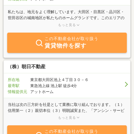
私たちは、地元をよく理解しています。大田区・目黒区・品川区・
世田谷区の城南地区が私たちのホームグランドです。このエリアの
ことならおまかせください。創業七十四年の実績と最新の生でホッ
もっと見る
トな情報をたくさん持っていることが私たちの強力な武器です。住
まい探し進行中の皆様方のお役に立てることまちがいなしです。不
この不動産会社が取り扱う
動産に関することオールラウンドに取り扱っています。
賃貸物件を探す
（株）朝日不動産
所在地
東京都大田区池上４丁目３０－６
最寄駅
東急池上線 池上駅 徒歩4分
情報提供元
アットホーム
当社は次の三方針を社是として業務に取り組んでおります。（１）
信用第一（２）親切本位（３）明朗誠実また、「アンシン・サービ
ス・ヒビ（日々）アラタ」をアサヒ標語として、お客様にご満足い
もっと見る
ただけるお部屋探しのお手伝いをさせていただきます。
この不動産会社が取り扱う