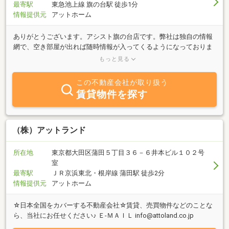
最寄駅
東急池上線 旗の台駅 徒歩1分
情報提供元
アットホーム
ありがとうございます。アシスト旗の台店です。弊社は独自の情報
網で、空き部屋が出れば随時情報が入ってくるようになっておりま
す。それによって弊社管理物件はもちろんの事、他業者様の管理物
もっと見る
件もアシスト旗の台店で御紹介する事が出来ます。初めての方・
色々探しまわっているのに見つからない方、アシスト旗の台店に来
この不動産会社が取り扱う
て頂ければ、ご期待に沿えると思います。アシスト旗の台店のスタ
賃貸物件を探す
ッフが、お客様の為にお部屋探しを楽しいものに変えてドンドン御
案内させて頂きますので、たくさんのワガママを持ってアシスト旗
の台店へご来店下さい。アシスト旗の台店スタッフ一同、心よりお
待ちしております。
（株）アットランド
所在地
東京都大田区蒲田５丁目３６－６井本ビル１０２号
室
最寄駅
ＪＲ京浜東北・根岸線 蒲田駅 徒歩2分
情報提供元
アットホーム
☆日本全国をカバーする不動産会社☆賃貸、売買物件などのことな
ら、当社にお任せください♪ Ｅ-ＭＡＩＬ info@attoland.co.jp