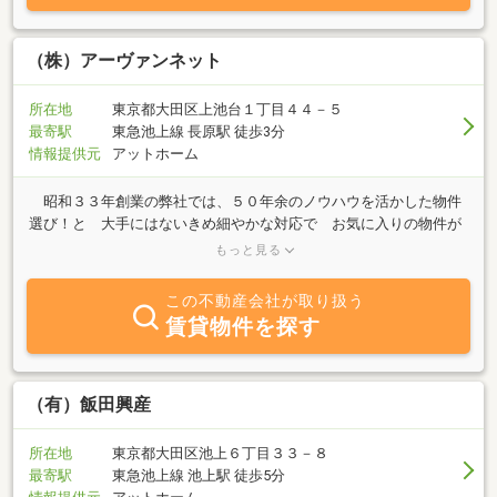
ては地域の発展の礎となれるよう地域密着の営業を心掛けて参りま
す。 五反田店は山手線・都営浅草線「五反田駅」から徒歩5分、桜
田通りと山手通りの交差点角地にオフィスを構えております。不動
（株）アーヴァンネット
産のご相談が御座いましたら是非ご来社ください。
所在地
東京都大田区上池台１丁目４４－５
最寄駅
東急池上線 長原駅 徒歩3分
情報提供元
アットホーム
昭和３３年創業の弊社では、５０年余のノウハウを活かした物件
選び！と 大手にはないきめ細やかな対応で お気に入りの物件が
見つかるまで、女性スタッフによる親切で親身な応対を致しま
もっと見る
す。 今までの不動産屋のイメージを一新した、明るいオフィスで
女性１人でも入りやすい店舗です。 東急池上線（長原駅・旗の台
この不動産会社が取り扱う
駅・洗足池駅）、都営浅草線（馬込駅・西馬込駅）を中心とした駅
賃貸物件を探す
近物件など豊富に取り揃えております。 また、法人・個人・諸官
庁にいたる不動産業務を行っており、不動産鑑定士による各種のご
相談にも応じます。 お気軽にご相談・ご来店下さい。
（有）飯田興産
所在地
東京都大田区池上６丁目３３－８
最寄駅
東急池上線 池上駅 徒歩5分