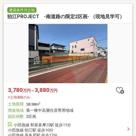
建築条件付土地
狛江PROJECT -南道路の限定2区画- （現地見学可）
3,780
3,880
万円～
万円
※土地価格のみ
土地面積
2
58.98m
用途地域
第一種中高層住居専用地域
総区画数
2区画
小田急線 和泉多摩川駅 徒歩11分
小田急線 狛江駅 徒歩10分
小田急線 喜多見駅 徒歩17分