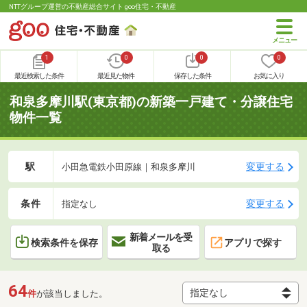
NTTグループ運営の不動産総合サイト goo住宅・不動産
1
0
0
0
最近検索した条件
最近見た物件
保存した条件
お気に入り
和泉多摩川駅(東京都)の新築一戸建て・分譲住宅
物件一覧
駅
変更する
小田急電鉄小田原線｜和泉多摩川
条件
変更する
指定なし
新着メールを受
検索条件を保存
アプリで探す
取る
64
件
が該当しました。