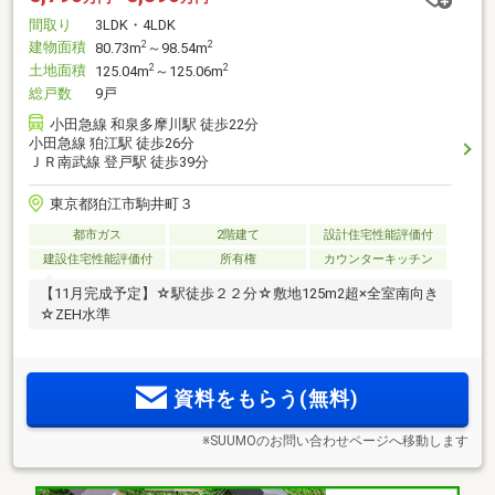
間取り
3LDK・4LDK
建物面積
2
2
80.73m
～98.54m
土地面積
2
2
125.04m
～125.06m
総戸数
9戸
小田急線 和泉多摩川駅 徒歩22分
小田急線 狛江駅 徒歩26分
ＪＲ南武線 登戸駅 徒歩39分
東京都狛江市駒井町３
都市ガス
2階建て
設計住宅性能評価付
建設住宅性能評価付
所有権
カウンターキッチン
【11月完成予定】☆駅徒歩２２分☆敷地125m2超×全室南向き
☆ZEH水準
資料をもらう(無料)
※SUUMOのお問い合わせページへ移動します