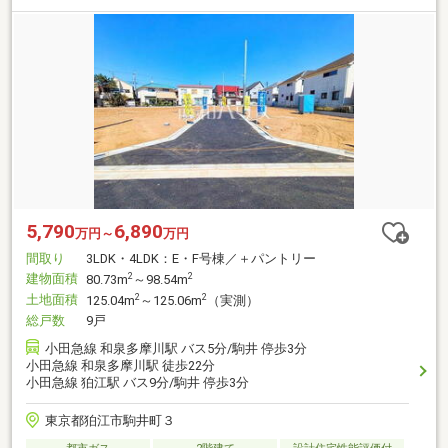
5,790
6,890
万円～
万円
間取り
3LDK・4LDK：E・F号棟／＋パントリー
建物面積
2
2
80.73m
～98.54m
土地面積
2
2
125.04m
～125.06m
（実測）
総戸数
9戸
小田急線 和泉多摩川駅 バス5分/駒井 停歩3分
小田急線 和泉多摩川駅 徒歩22分
小田急線 狛江駅 バス9分/駒井 停歩3分
東京都狛江市駒井町３