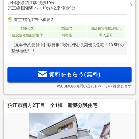
小田急線 狛江駅 徒歩10分
京王線 国領駅 バス10分/松原 停歩9分
東京都狛江市中和泉３
都市ガス
2階建て
設計住宅性能評価付
建設住宅性能評価付
所有権
即入居可
【見学予約受付中】駅徒歩10分に佇む長期優良住宅！28.5坪の
整形地物件！
資料をもらう(無料)
※SUUMOのお問い合わせページへ移動します
狛江市猪方2丁目 全1棟 新築分譲住宅