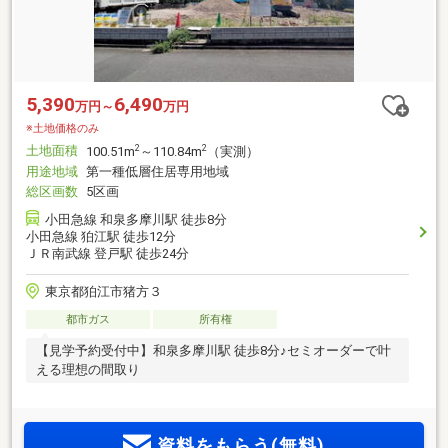
5,390
6,490
万円～
万円
※土地価格のみ
土地面積
2
2
100.51m
～110.84m
（実測）
用途地域
第一種低層住居専用地域
総区画数
5区画
小田急線 和泉多摩川駅 徒歩8分
小田急線 狛江駅 徒歩12分
ＪＲ南武線 登戸駅 徒歩24分
東京都狛江市猪方３
都市ガス
所有権
【見学予約受付中】和泉多摩川駅 徒歩8分♪セミオーダーで叶
える理想の間取り
資料をもらう(無料)