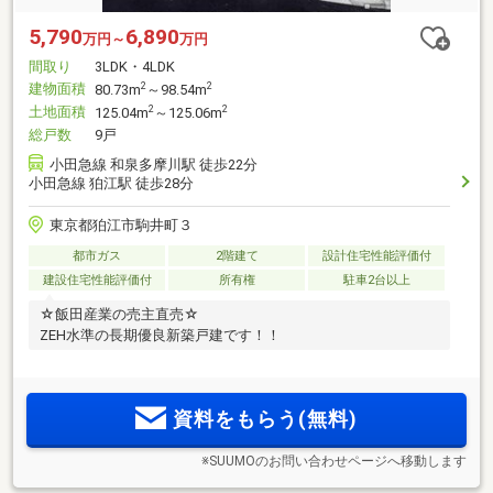
5,790
6,890
万円～
万円
間取り
3LDK・4LDK
建物面積
2
2
80.73m
～98.54m
土地面積
2
2
125.04m
～125.06m
総戸数
9戸
小田急線 和泉多摩川駅 徒歩22分
小田急線 狛江駅 徒歩28分
東京都狛江市駒井町３
都市ガス
2階建て
設計住宅性能評価付
建設住宅性能評価付
所有権
駐車2台以上
☆飯田産業の売主直売☆
ZEH水準の長期優良新築戸建です！！
資料をもらう(無料)
※SUUMOのお問い合わせページへ移動します