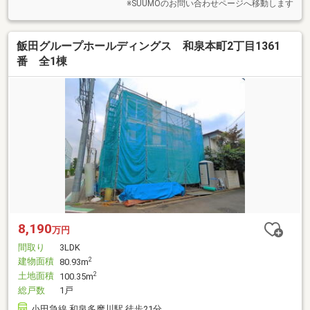
※SUUMOのお問い合わせページへ移動します
飯田グループホールディングス 和泉本町2丁目1361
番 全1棟
8,190
万円
間取り
3LDK
建物面積
2
80.93m
土地面積
2
100.35m
総戸数
1戸
小田急線 和泉多摩川駅 徒歩21分