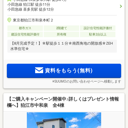
小田急線 狛江駅 徒歩11分
小田急線 喜多見駅 徒歩12分
東京都狛江市和泉本町２
都市ガス
2階建て
設計住宅性能評価付
建設住宅性能評価付
所有権
駐車2台以上
【8月完成予定！】☆駅徒歩１１分☆南西角地の開放感☆ZEH
水準住宅☆
資料をもらう(無料)
※SUUMOのお問い合わせページへ移動します
【ご購入キャンペーン開催中♪詳しくはプレゼント情報
欄へ】狛江市中和泉 全4棟