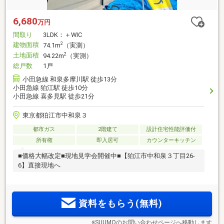
6,680
万円
間取り
3LDK：＋WIC
建物面積
2
74.1m
（実測）
土地面積
2
94.22m
（実測）
総戸数
1戸
小田急線 和泉多摩川駅 徒歩13分
小田急線 狛江駅 徒歩10分
小田急線 喜多見駅 徒歩21分
東京都狛江市中和泉３
都市ガス
2階建て
設計住宅性能評価付
所有権
即入居可
カウンターキッチン
■価格大幅改定■現地見学会開催中■【狛江市中和泉３丁目26-
6】直接現地へ
資料をもらう(無料)
※SUUMOのお問い合わせページへ移動します