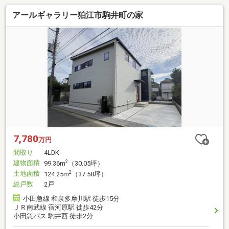
アールギャラリー狛江市駒井町の家
7,780
万円
間取り
4LDK
建物面積
2
99.36m
（30.05坪）
土地面積
2
124.25m
（37.58坪）
総戸数
2戸
小田急線 和泉多摩川駅 徒歩15分
ＪＲ南武線 宿河原駅 徒歩42分
小田急バス 駒井西 徒歩2分