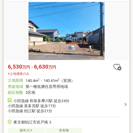
6,530
6,630
万円・
万円
※土地価格のみ
土地面積
2
2
140.4m
・140.41m
（実測）
用途地域
第一種低層住居専用地域
総区画数
2区画
小田急線 和泉多摩川駅 徒歩24分
小田急線 喜多見駅 徒歩17分
小田急線 狛江駅 徒歩21分
東京都狛江市岩戸南３
都市ガス
所有権