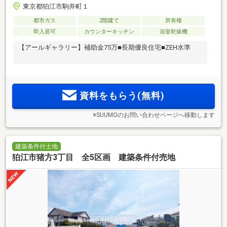
東京都狛江市駒井町１
都市ガス
2階建て
所有権
即入居可
カウンターキッチン
浴室乾燥機
【アールギャラリー】補助金75万■長期優良住宅■ZEH水準
資料をもらう(無料)
※SUUMOのお問い合わせページへ移動します
建築条件付土地
狛江市猪方3丁目 全5区画 建築条件付売地