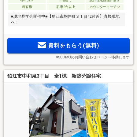
都市ガス
2階建て
設計住宅性能評価付
所有権
駐車2台以上
カウンターキッチン
■現地見学会開催中■【狛江市駒井町３丁目42付近】直接現地
へ！
資料をもらう(無料)
※SUUMOのお問い合わせページへ移動します
狛江市中和泉3丁目 全1棟 新築分譲住宅