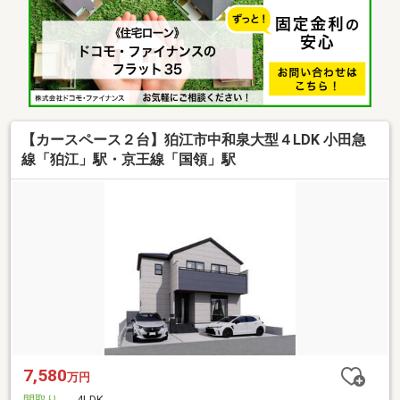
【カースペース２台】狛江市中和泉大型４LDK 小田急
線「狛江」駅・京王線「国領」駅
7,580
万円
間取り
4LDK