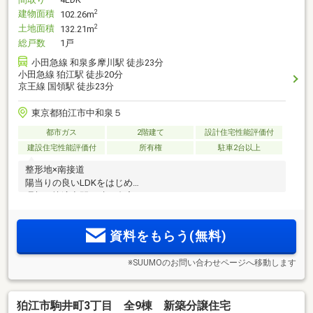
建物面積
2
102.26m
土地面積
2
132.21m
総戸数
1戸
小田急線 和泉多摩川駅 徒歩23分
小田急線 狛江駅 徒歩20分
京王線 国領駅 徒歩23分
東京都狛江市中和泉５
都市ガス
2階建て
設計住宅性能評価付
建設住宅性能評価付
所有権
駐車2台以上
整形地×南接道
陽当りの良いLDKをはじめ
理想の快適空間が叶う邸宅
資料をもらう(無料)
※SUUMOのお問い合わせページへ移動します
狛江市駒井町3丁目 全9棟 新築分譲住宅