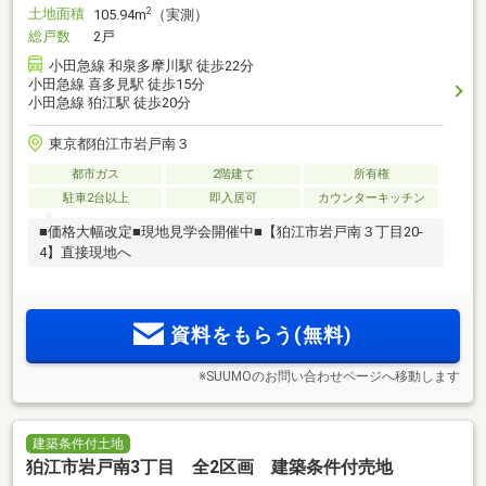
土地面積
2
105.94m
（実測）
総戸数
2戸
小田急線 和泉多摩川駅 徒歩22分
小田急線 喜多見駅 徒歩15分
小田急線 狛江駅 徒歩20分
東京都狛江市岩戸南３
都市ガス
2階建て
所有権
駐車2台以上
即入居可
カウンターキッチン
■価格大幅改定■現地見学会開催中■【狛江市岩戸南３丁目20‐
4】直接現地へ
資料をもらう(無料)
※SUUMOのお問い合わせページへ移動します
建築条件付土地
狛江市岩戸南3丁目 全2区画 建築条件付売地