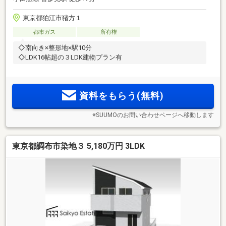
東京都狛江市猪方１
都市ガス
所有権
◇南向き×整形地×駅10分
◇LDK16帖超の３LDK建物プラン有
資料をもらう(無料)
※SUUMOのお問い合わせページへ移動します
東京都調布市染地３ 5,180万円 3LDK