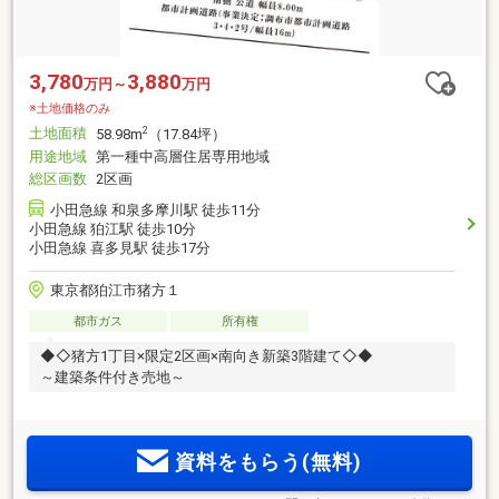
3,780
3,880
万円～
万円
※土地価格のみ
土地面積
2
58.98m
（17.84坪）
用途地域
第一種中高層住居専用地域
総区画数
2区画
小田急線 和泉多摩川駅 徒歩11分
小田急線 狛江駅 徒歩10分
小田急線 喜多見駅 徒歩17分
東京都狛江市猪方１
都市ガス
所有権
◆◇猪方1丁目×限定2区画×南向き新築3階建て◇◆
～建築条件付き売地～
資料をもらう(無料)