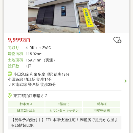
9,999
万円
間取り
4LDK：＋2WIC
建物面積
2
115.92m
土地面積
2
159.71m
（実測）
総戸数
1戸
小田急線 和泉多摩川駅 徒歩13分
小田急線 狛江駅 徒歩14分
ＪＲ南武線 登戸駅 徒歩28分
東京都狛江市猪方２
都市ガス
2階建て
所有権
駐車2台以上
カウンターキッチン
浴室乾燥機
【見学予約受付中】ZEH水準快適住宅！床暖房で足元から温ま
る25帖超LDK