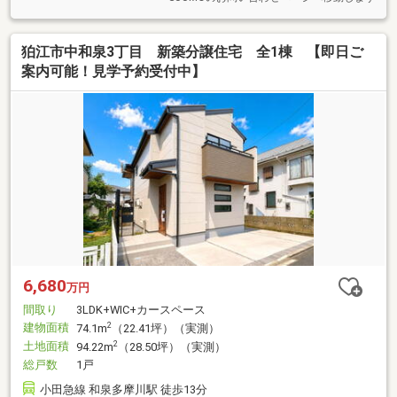
狛江市中和泉3丁目 新築分譲住宅 全1棟 【即日ご
案内可能！見学予約受付中】
6,680
万円
間取り
3LDK+WIC+カースペース
建物面積
2
74.1m
（22.41坪）（実測）
土地面積
2
94.22m
（28.50坪）（実測）
総戸数
1戸
小田急線 和泉多摩川駅 徒歩13分