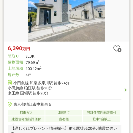
6,390
万円
間取り
3LDK
建物面積
2
79.69m
土地面積
2
100.12m
総戸数
4戸
小田急線 和泉多摩川駅 徒歩24分
小田急線 狛江駅 徒歩20分
京王線 国領駅 徒歩20分
東京都狛江市中和泉５
都市ガス
2階建て
設計住宅性能評価付
建設住宅性能評価付
所有権
駐車2台以上
【詳しくはプレゼント情報欄へ】狛江駅徒歩20分♪地震に強い