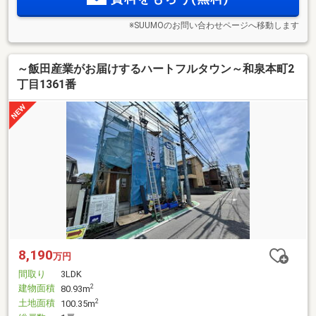
※SUUMOのお問い合わせページへ移動します
～飯田産業がお届けするハートフルタウン～和泉本町2
丁目1361番
8,190
万円
間取り
3LDK
建物面積
2
80.93m
土地面積
2
100.35m