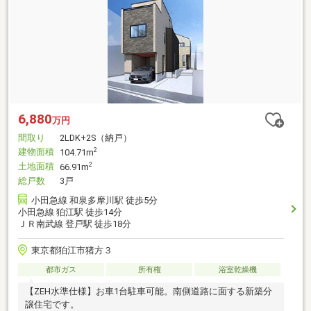
6,880
万円
間取り
2LDK+2S（納戸）
建物面積
2
104.71m
土地面積
2
66.91m
総戸数
3戸
小田急線 和泉多摩川駅 徒歩5分
小田急線 狛江駅 徒歩14分
ＪＲ南武線 登戸駅 徒歩18分
東京都狛江市猪方３
都市ガス
所有権
浴室乾燥機
【ZEH水準仕様】お車1台駐車可能。南側道路に面する新築分
譲住宅です。