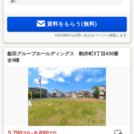
家♪
資料をもらう(無料)
※SUUMOのお問い合わせページへ移動します
飯田グループホールディングス 駒井町3丁目430番
全9棟
5,790
6,890
万円～
万円