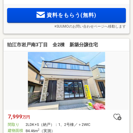
資料をもらう(無料)
※SUUMOのお問い合わせページへ移動します
狛江市岩戸南3丁目 全2棟 新築分譲住宅
7,999
万円
間取り
2LDK+S（納戸）：1、2号棟／＋2WIC
建物面積
2
84.46m
（実測）