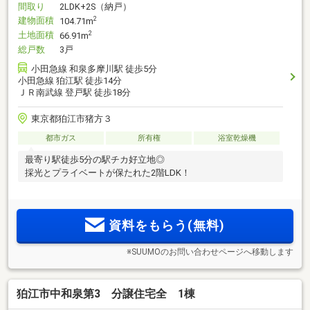
間取り
2LDK+2S（納戸）
建物面積
2
104.71m
土地面積
2
66.91m
総戸数
3戸
小田急線 和泉多摩川駅 徒歩5分
小田急線 狛江駅 徒歩14分
ＪＲ南武線 登戸駅 徒歩18分
東京都狛江市猪方３
都市ガス
所有権
浴室乾燥機
最寄り駅徒歩5分の駅チカ好立地◎
採光とプライベートが保たれた2階LDK！
資料をもらう(無料)
※SUUMOのお問い合わせページへ移動します
狛江市中和泉第3 分譲住宅全 1棟