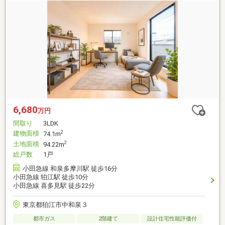
6,680
万円
間取り
3LDK
建物面積
2
74.1m
土地面積
2
94.22m
総戸数
1戸
小田急線 和泉多摩川駅 徒歩16分
小田急線 狛江駅 徒歩10分
小田急線 喜多見駅 徒歩22分
東京都狛江市中和泉３
都市ガス
2階建て
設計住宅性能評価付