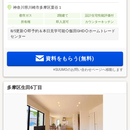
神奈川県川崎市多摩区栗谷１
都市ガス
2階建て
設計住宅性能評価付
所有権
即入居可
カウンターキッチン
8/5更新◇即予約＆本日見学可能◇飯田GHD◇ホームトレード
センター
資料をもらう(無料)
※SUUMOのお問い合わせページへ移動します
多摩区生田6丁目