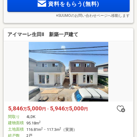
資料をもらう(無料)
※SUUMOのお問い合わせページへ移動します
アイマーレ生田II 新築一戸建て
5,846
5,000
5,946
5,000
万
円・
万
円
間取り
4LDK
建物面積
2
95.18m
土地面積
2
2
116.81m
・117.3m
（実測）
総戸数
2戸