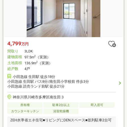
4,799
万円
間取り
3LDK
建物面積
2
97.5m
（実測）
土地面積
2
136.9m
（実測）
総戸数
4戸
小田急線 生田駅 徒歩18分
小田急線 生田駅 バス8分/南生田小学校前 停歩3分
小田急線 読売ランド前駅 徒歩21分
神奈川県川崎市多摩区南生田３
所有権
駐車2台以上
即入居可
カウンターキッチン
浴室乾燥機
ZEH水準省エネ住宅■リビングにDENスペース■並列駐車2台可