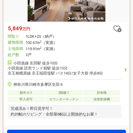
5,849
万円
間取り
1LDK+2S（納戸）
建物面積
2
102.67m
（実測）
土地面積
2
119.91m
（実測）
総戸数
3戸
小田急線 生田駅 徒歩10分
小田急線 読売ランド前駅 徒歩13分
京王相模原線 京王稲田堤駅 バス14分/女子大前 停歩8分
神奈川県川崎市多摩区生田６
都市ガス
2階建て
所有権
即入居可
カウンターキッチン
浴室乾燥機
完成済み！即日見学可！
約20帖のリビング・全部屋6帖以上開放的なお家！