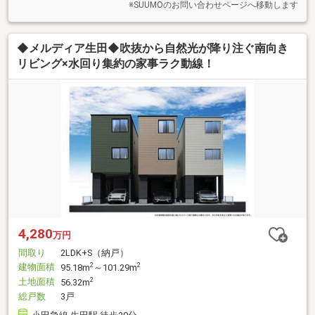
※SUUMOのお問い合わせページへ移動します
◆メルディア生田◆吹抜から自然光が降り注ぐ南向き
リビング×水回り集約の家事ラク動線！
4,280
万円
間取り
2LDK+S（納戸）
建物面積
2
2
95.18m
～101.29m
土地面積
2
56.32m
総戸数
3戸