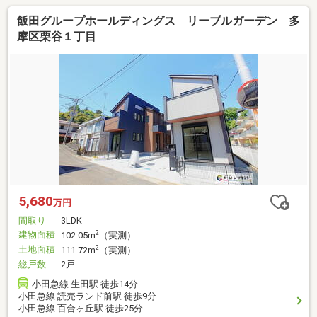
飯田グループホールディングス リーブルガーデン 多
摩区栗谷１丁目
5,680
万円
間取り
3LDK
建物面積
2
102.05m
（実測）
土地面積
2
111.72m
（実測）
総戸数
2戸
小田急線 生田駅 徒歩14分
小田急線 読売ランド前駅 徒歩9分
小田急線 百合ヶ丘駅 徒歩25分