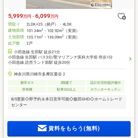
5,999
6,099
万円・
万円
間取り
2LDK+2S（納戸）・4LDK
建物面積
2
2
101.34m
・102.92m
（実測）
土地面積
2
2
135.11m
・136.09m
（実測）
総戸数
2戸
小田急線 生田駅 徒歩21分
小田急線 生田駅 バス3分/聖マリアンナ医科大学前 停歩1分
小田急線 読売ランド前駅 徒歩20分
神奈川県川崎市多摩区栗谷２
都市ガス
2階建て
設計住宅性能評価付
所有権
駐車2台以上
カウンターキッチン
8/5更新◇即予約＆本日見学可能◇飯田GHD◇ホームトレード
センター
資料をもらう(無料)