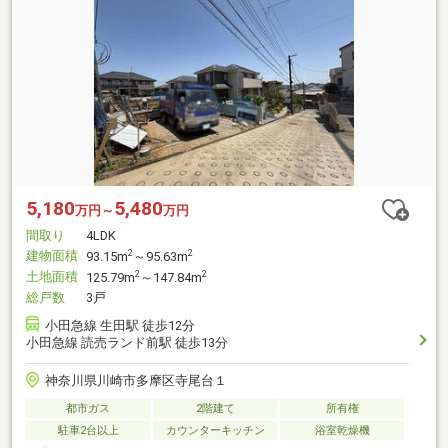
5,180
5,480
万円～
万円
間取り
4LDK
建物面積
2
2
93.15m
～95.63m
土地面積
2
2
125.79m
～147.84m
総戸数
3戸
小田急線 生田駅 徒歩12分
小田急線 読売ランド前駅 徒歩13分
神奈川県川崎市多摩区寺尾台１
都市ガス
2階建て
所有権
駐車2台以上
カウンターキッチン
浴室乾燥機