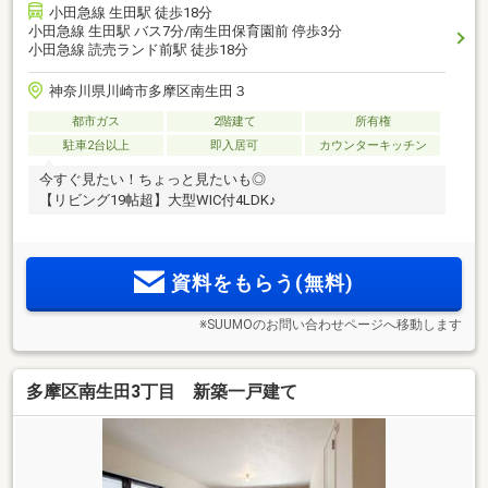
小田急線 生田駅 徒歩18分
小田急線 生田駅 バス7分/南生田保育園前 停歩3分
小田急線 読売ランド前駅 徒歩18分
神奈川県川崎市多摩区南生田３
都市ガス
2階建て
所有権
駐車2台以上
即入居可
カウンターキッチン
今すぐ見たい！ちょっと見たいも◎
【リビング19帖超】大型WIC付4LDK♪
資料をもらう(無料)
※SUUMOのお問い合わせページへ移動します
多摩区南生田3丁目 新築一戸建て