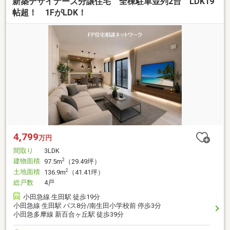
新築デザイナーズ分譲住宅 全棟駐車並列2台 LDK19
帖超！ 1FがLDK！
4,799
万円
間取り
3LDK
建物面積
2
97.5m
（29.49坪）
土地面積
2
136.9m
（41.41坪）
総戸数
4戸
小田急線 生田駅 徒歩19分
小田急線 生田駅 バス8分/南生田小学校前 停歩3分
小田急多摩線 新百合ヶ丘駅 徒歩39分