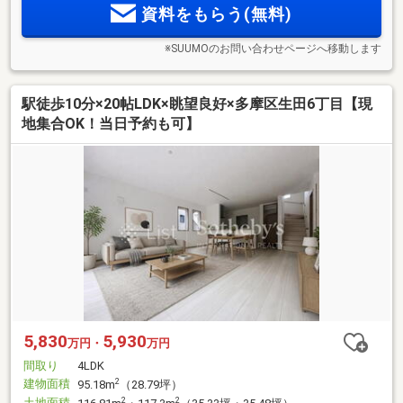
資料をもらう(無料)
※SUUMOのお問い合わせページへ移動します
駅徒歩10分×20帖LDK×眺望良好×多摩区生田6丁目【現
地集合OK！当日予約も可】
5,830
5,930
万円・
万円
間取り
4LDK
建物面積
2
95.18m
（28.79坪）
土地面積
2
2