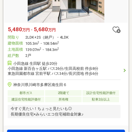
5,480
5,680
万円・
万円
間取り
2LDK+2S（納戸）・4LDK
建物面積
2
2
105.3m
・108.54m
土地面積
2
2
139.07m
・184.3m
総戸数
2戸
小田急線 生田駅 徒歩20分
小田急線 新百合ヶ丘駅 バス26分/生田高校前 停歩8分
東急田園都市線 宮前平駅 バス34分/長沢団地 停歩6分
神奈川県川崎市多摩区南生田６
都市ガス
2階建て
設計住宅性能評価付
建設住宅性能評価付
所有権
駐車2台以上
今すぐ見たい！ちょっと見たいも◎
長期優良住宅×みらいエコ住宅補助金対象♪