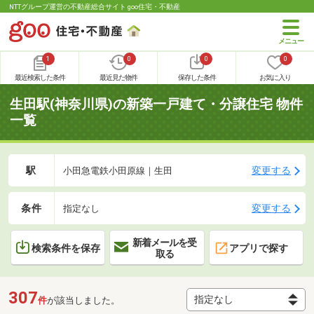
NTTグループ運営の不動産総合サイト goo住宅・不動産
1
0
0
0
最近検索した条件
最近見た物件
保存した条件
お気に入り
生田駅(神奈川県)の新築一戸建て・分譲住宅 物件
一覧
駅
変更する
小田急電鉄小田原線｜生田
条件
変更する
指定なし
新着メールを受
検索条件を保存
アプリで探す
取る
307
件
が該当しました。