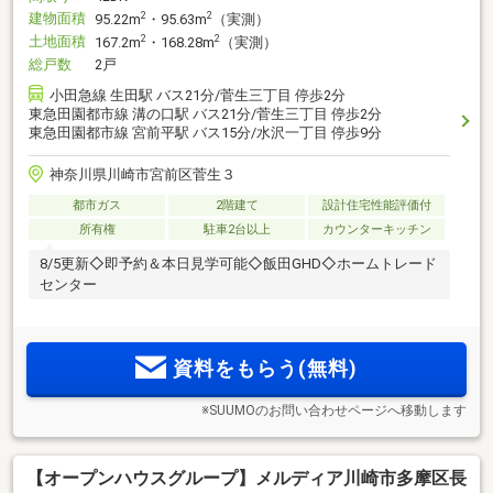
建物面積
2
2
95.22m
・95.63m
（実測）
土地面積
2
2
167.2m
・168.28m
（実測）
総戸数
2戸
小田急線 生田駅 バス21分/菅生三丁目 停歩2分
東急田園都市線 溝の口駅 バス21分/菅生三丁目 停歩2分
東急田園都市線 宮前平駅 バス15分/水沢一丁目 停歩9分
神奈川県川崎市宮前区菅生３
都市ガス
2階建て
設計住宅性能評価付
所有権
駐車2台以上
カウンターキッチン
8/5更新◇即予約＆本日見学可能◇飯田GHD◇ホームトレード
センター
資料をもらう(無料)
※SUUMOのお問い合わせページへ移動します
【オープンハウスグループ】メルディア川崎市多摩区長