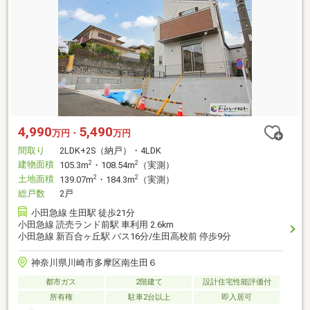
4,990
5,490
万円・
万円
間取り
2LDK+2S（納戸）・4LDK
建物面積
2
2
105.3m
・108.54m
（実測）
土地面積
2
2
139.07m
・184.3m
（実測）
総戸数
2戸
小田急線 生田駅 徒歩21分
小田急線 読売ランド前駅 車利用 2.6km
小田急線 新百合ヶ丘駅 バス16分/生田高校前 停歩9分
神奈川県川崎市多摩区南生田６
都市ガス
2階建て
設計住宅性能評価付
所有権
駐車2台以上
即入居可