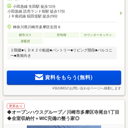
小田急線 生田駅 徒歩12分
小田急線 読売ランド前駅 徒歩17分
ＪＲ南武線 稲田堤駅 徒歩29分
神奈川県川崎市多摩区生田６
都市ガス
所有権
カウンターキッチン
床暖房
２階建■ＬＤＫ２０帖超■パントリー■リビング階段■バルコニ
ー■東南向き
資料をもらう(無料)
※SUUMOのお問い合わせページへ移動します
更新あり
◆オープンハウスグループ／川崎市多摩区寺尾台1丁目
◆全室収納付＋WIC完備の整う家◎