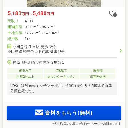
5,180
5,480
万円～
万円
間取り
4LDK
建物面積
2
2
93.15m
～95.63m
土地面積
2
2
125.79m
～147.84m
総戸数
3戸
小田急線 生田駅 徒歩12分
小田急線 読売ランド前駅 徒歩13分
神奈川県川崎市多摩区寺尾台１
都市ガス
2階建て
所有権
駐車2台以上
カウンターキッチン
浴室乾燥機
LDKには対面式キッチンを採用。全室収納付きの2階建て新築
分譲住宅です。
資料をもらう(無料)
※SUUMOのお問い合わせページへ移動します