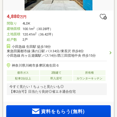
4,880
万円
間取り
4LDK
建物面積
2
100.1m
（30.28坪）
土地面積
2
120.41m
（36.42坪）
総戸数
2戸
小田急線 生田駅 徒歩18分
東急田園都市線 溝の口駅 バス34分/東長沢 停歩8分
小田急線 向ヶ丘遊園駅 バス14分/西三田団地中央 停歩15分
神奈川県川崎市多摩区南生田６
都市ガス
2階建て
所有権
駐車2台以上
即入居可
カウンターキッチン
今すぐ見たい！ちょっと見たいも◎
【車2台可】日当たり良好◎省エネ適合住宅
資料をもらう(無料)