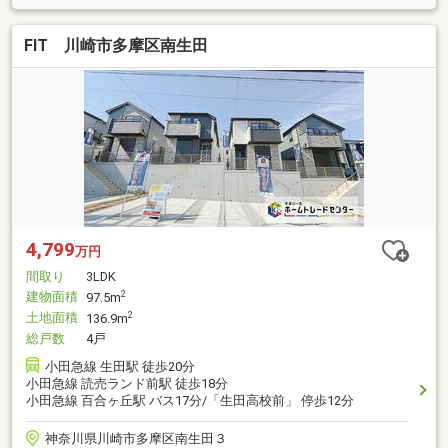
FIT 川崎市多摩区南生田
4,799
万円
間取り
3LDK
建物面積
2
97.5m
土地面積
2
136.9m
総戸数
4戸
小田急線 生田駅 徒歩20分
小田急線 読売ランド前駅 徒歩18分
小田急線 百合ヶ丘駅 バス17分/「生田高校前」 停歩12分
神奈川県川崎市多摩区南生田３