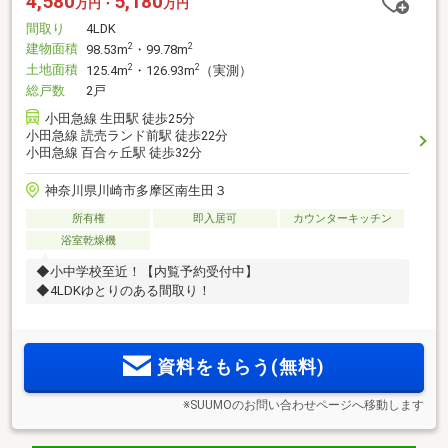
4,580
5,180
万円・
万円
間取り
4LDK
建物面積
2
2
98.53m
・99.78m
土地面積
2
2
125.4m
・126.93m
（実測）
総戸数
2戸
小田急線 生田駅 徒歩25分
小田急線 読売ランド前駅 徒歩22分
小田急線 百合ヶ丘駅 徒歩32分
神奈川県川崎市多摩区南生田３
所有権
即入居可
カウンターキッチン
浴室乾燥機
◆小中学校至近！【内覧予約受付中】
◆4LDKゆとりのある間取り！
資料をもらう(無料)
※SUUMOのお問い合わせページへ移動します