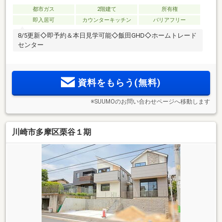
都市ガス
2階建て
所有権
即入居可
カウンターキッチン
バリアフリー
8/5更新◇即予約＆本日見学可能◇飯田GHD◇ホームトレード
センター
資料をもらう(無料)
※SUUMOのお問い合わせページへ移動します
川崎市多摩区栗谷１期