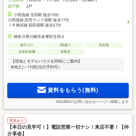
116.81m
・117.3m
（35.33坪・35.48坪）
総戸数
2戸
小田急線 生田駅 徒歩10分
小田急線 読売ランド前駅 徒歩17分
ＪＲ南武線 稲田堤駅 徒歩27分
神奈川県川崎市多摩区生田６
都市ガス
2階建て
所有権
浴室乾燥機
床暖房
【現地とモデルハウスを同時にご案内】
8/8(土)～11(祝)当日予約可♪
資料をもらう(無料)
※SUUMOのお問い合わせページへ移動します
更新あり
【本日の見学可！】電話営業一切ナシ！来店不要！【仲
介革命】