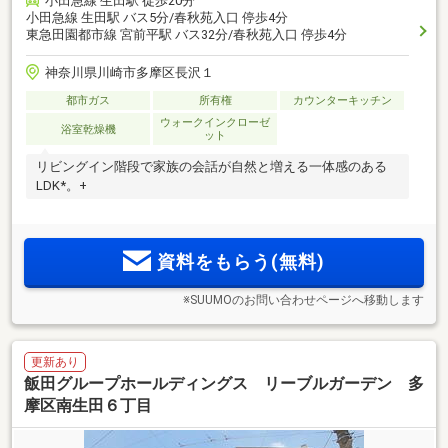
小田急線 生田駅 徒歩20分
小田急線 生田駅 バス5分/春秋苑入口 停歩4分
東急田園都市線 宮前平駅 バス32分/春秋苑入口 停歩4分
神奈川県川崎市多摩区長沢１
都市ガス
所有権
カウンターキッチン
ウォークインクローゼ
浴室乾燥機
ット
リビングイン階段で家族の会話が自然と増える一体感のある
LDK*。+
資料をもらう(無料)
※SUUMOのお問い合わせページへ移動します
更新あり
飯田グループホールディングス リーブルガーデン 多
摩区南生田６丁目