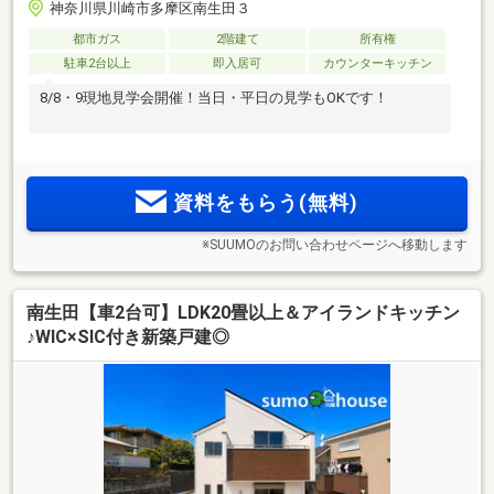
神奈川県川崎市多摩区南生田３
都市ガス
2階建て
所有権
駐車2台以上
即入居可
カウンターキッチン
8/8・9現地見学会開催！当日・平日の見学もOKです！
資料をもらう(無料)
※SUUMOのお問い合わせページへ移動します
南生田【車2台可】LDK20畳以上＆アイランドキッチン
♪WIC×SIC付き新築戸建◎