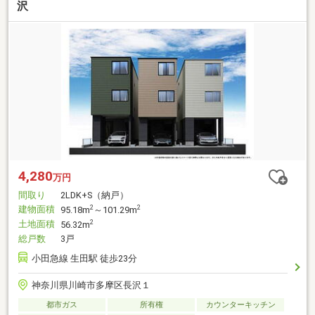
沢
4,280
万円
間取り
2LDK+S（納戸）
建物面積
2
2
95.18m
～101.29m
土地面積
2
56.32m
総戸数
3戸
小田急線 生田駅 徒歩23分
神奈川県川崎市多摩区長沢１
都市ガス
所有権
カウンターキッチン