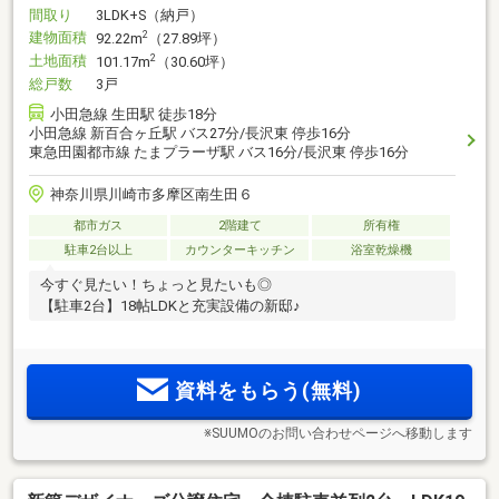
間取り
3LDK+S（納戸）
建物面積
2
92.22m
（27.89坪）
土地面積
2
101.17m
（30.60坪）
総戸数
3戸
小田急線 生田駅 徒歩18分
小田急線 新百合ヶ丘駅 バス27分/長沢東 停歩16分
東急田園都市線 たまプラーザ駅 バス16分/長沢東 停歩16分
神奈川県川崎市多摩区南生田６
都市ガス
2階建て
所有権
駐車2台以上
カウンターキッチン
浴室乾燥機
今すぐ見たい！ちょっと見たいも◎
【駐車2台】18帖LDKと充実設備の新邸♪
資料をもらう(無料)
※SUUMOのお問い合わせページへ移動します