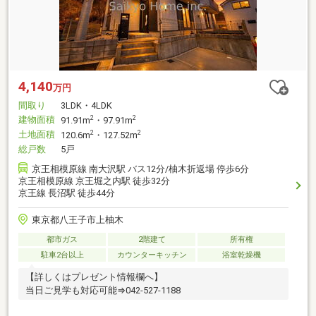
4,140
万円
間取り
3LDK・4LDK
建物面積
2
2
91.91m
・97.91m
土地面積
2
2
120.6m
・127.52m
総戸数
5戸
京王相模原線 南大沢駅 バス12分/柚木折返場 停歩6分
京王相模原線 京王堀之内駅 徒歩32分
京王線 長沼駅 徒歩44分
東京都八王子市上柚木
都市ガス
2階建て
所有権
駐車2台以上
カウンターキッチン
浴室乾燥機
【詳しくはプレゼント情報欄へ】
当日ご見学も対応可能⇒042-527-1188