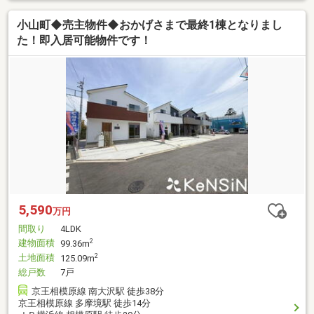
小山町◆売主物件◆おかげさまで最終1棟となりまし
た！即入居可能物件です！
5,590
万円
間取り
4LDK
建物面積
2
99.36m
土地面積
2
125.09m
総戸数
7戸
京王相模原線 南大沢駅 徒歩38分
京王相模原線 多摩境駅 徒歩14分