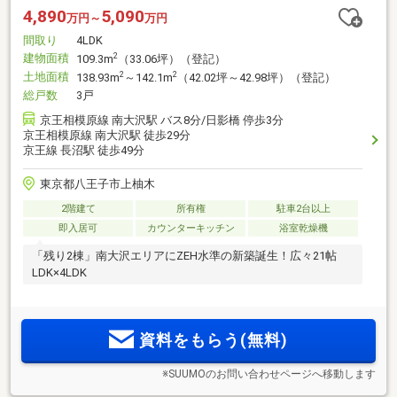
4,890
5,090
万円～
万円
間取り
4LDK
建物面積
2
109.3m
（33.06坪）（登記）
土地面積
2
2
138.93m
～142.1m
（42.02坪～42.98坪）（登記）
総戸数
3戸
京王相模原線 南大沢駅 バス8分/日影橋 停歩3分
京王相模原線 南大沢駅 徒歩29分
京王線 長沼駅 徒歩49分
東京都八王子市上柚木
2階建て
所有権
駐車2台以上
即入居可
カウンターキッチン
浴室乾燥機
「残り2棟」南大沢エリアにZEH水準の新築誕生！広々21帖
LDK×4LDK
資料をもらう(無料)
※SUUMOのお問い合わせページへ移動します