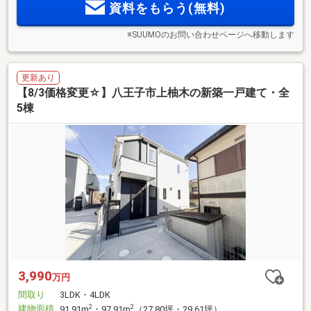
資料をもらう(無料)
※SUUMOのお問い合わせページへ移動します
更新あり
【8/3価格変更☆】八王子市上柚木の新築一戸建て・全
5棟
3,990
万円
間取り
3LDK・4LDK
建物面積
2
2
91.91m
・97.91m
（27.80坪・29.61坪）