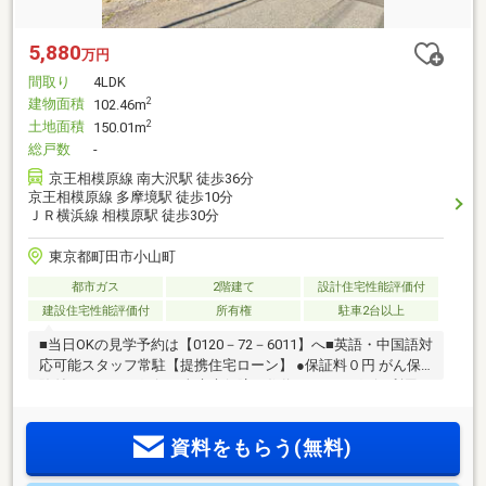
5,880
万円
間取り
4LDK
建物面積
2
102.46m
土地面積
2
150.01m
総戸数
-
京王相模原線 南大沢駅 徒歩36分
京王相模原線 多摩境駅 徒歩10分
ＪＲ横浜線 相模原駅 徒歩30分
東京都町田市小山町
都市ガス
2階建て
設計住宅性能評価付
建設住宅性能評価付
所有権
駐車2台以上
■当日OKの見学予約は【0120－72－6011】へ■英語・中国語対
応可能スタッフ常駐【提携住宅ローン】 ●保証料０円 がん保
険付のauじぶん銀行＆全疾病保障の住信SBIネット銀行 利用可
期間40年 変動金利0.575%（審査条件有り）も利用可能たく
さんのお客様からのお言葉に感謝してこれからも楽しく素敵
資料をもらう(無料)
なお家探しをお約束します。お家探しを始めてみようと思わ
れたらまずは、お気軽に東宝ハウス町田に相談してみません