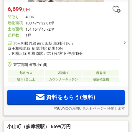
6,699
万円
間取り
4LDK
建物面積
2
108.47m
32.81坪
土地面積
2
151.16m
45.72坪
総戸数
1戸
京王相模原線 南大沢駅 車利用 3km
京王相模原線 多摩境駅 徒歩10分
ＪＲ横浜線 相模原駅 バス3分/宮下 停歩18分
東京都町田市小山町
都市ガス
2階建て
所有権
駐車2台以上
カウンターキッチン
浴室乾燥機
資料をもらう(無料)
※SUUMOのお問い合わせページへ移動します
小山町（多摩境駅） 6699万円