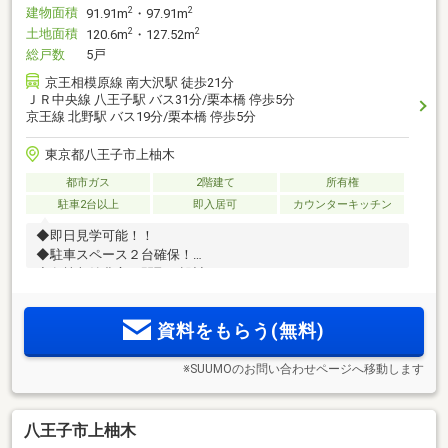
建物面積
2
2
91.91m
・97.91m
土地面積
2
2
120.6m
・127.52m
総戸数
5戸
京王相模原線 南大沢駅 徒歩21分
ＪＲ中央線 八王子駅 バス31分/栗本橋 停歩5分
京王線 北野駅 バス19分/栗本橋 停歩5分
東京都八王子市上柚木
都市ガス
2階建て
所有権
駐車2台以上
即入居可
カウンターキッチン
◆即日見学可能！！
◆駐車スペース２台確保！
◆各棟収納豊富な間取り設計！
資料をもらう(無料)
※SUUMOのお問い合わせページへ移動します
八王子市上柚木