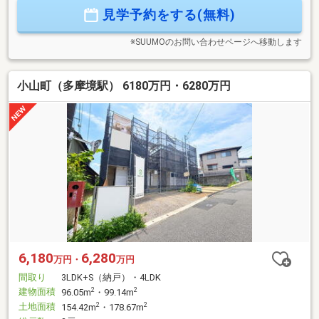
か？何も決まっていなくて大丈夫！まずはお客様の夢をお聞
見学予約をする(無料)
かせください！お問合せをお待ちしております☆☆
※SUUMOのお問い合わせページへ移動します
小山町（多摩境駅） 6180万円・6280万円
6,180
6,280
万円・
万円
間取り
3LDK+S（納戸）・4LDK
建物面積
2
2
96.05m
・99.14m
土地面積
2
2
154.42m
・178.67m