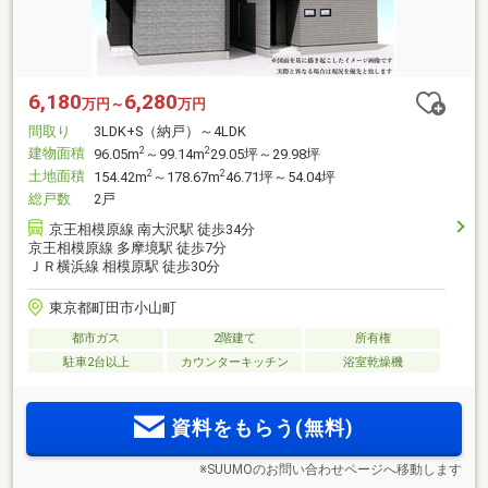
6,180
6,280
万円～
万円
間取り
3LDK+S（納戸）～4LDK
建物面積
2
2
96.05m
～99.14m
29.05坪～29.98坪
土地面積
2
2
154.42m
～178.67m
46.71坪～54.04坪
総戸数
2戸
京王相模原線 南大沢駅 徒歩34分
京王相模原線 多摩境駅 徒歩7分
ＪＲ横浜線 相模原駅 徒歩30分
東京都町田市小山町
都市ガス
2階建て
所有権
駐車2台以上
カウンターキッチン
浴室乾燥機
資料をもらう(無料)
※SUUMOのお問い合わせページへ移動します