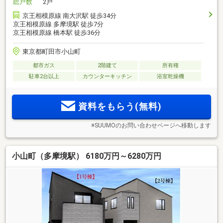
総戸数
2戸
京王相模原線 南大沢駅 徒歩34分
京王相模原線 多摩境駅 徒歩7分
京王相模原線 橋本駅 徒歩36分
東京都町田市小山町
都市ガス
2階建て
所有権
駐車2台以上
カウンターキッチン
浴室乾燥機
資料をもらう(無料)
※SUUMOのお問い合わせページへ移動します
小山町（多摩境駅） 6180万円～6280万円