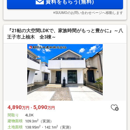
資料をもらう(無料)
※SUUMOのお問い合わせページへ移動します
『21帖の大空間LDKで、家族時間がもっと豊かに』～八
王子市上柚木 全3棟～
4,890
5,090
万円・
万円
間取り
4LDK
建物面積
2
109.3m
（実測）
土地面積
2
2
138.95m
・142.1m
（実測）