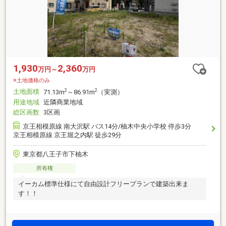
1,930
2,360
万円～
万円
※土地価格のみ
土地面積
2
2
71.13m
～86.91m
（実測）
用途地域
近隣商業地域
総区画数
3区画
京王相模原線 南大沢駅 バス14分/柚木中央小学校 停歩3分
京王相模原線 京王堀之内駅 徒歩29分
東京都八王子市下柚木
所有権
イーカム標準仕様にて自由設計フリープランで建築出来ま
す！！