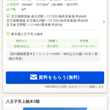
土地面積
2
2
120.6m
・127.52m
（36.48坪・38.57坪）
総戸数
5戸
京王相模原線 南大沢駅 バス12分/柚木折返場 停歩6分
京王相模原線 京王堀之内駅 バス12分/由木折返場 停歩6分
京王線 北野駅 バス14分/栗本橋 停歩5分
東京都八王子市上柚木
都市ガス
2階建て
所有権
駐車2台以上
即入居可
カウンターキッチン
【8/3価格変更☆】パントリーやSIC・WICなどの使いやすい収
納が充実♪
資料をもらう(無料)
※SUUMOのお問い合わせページへ移動します
八王子市上柚木3期