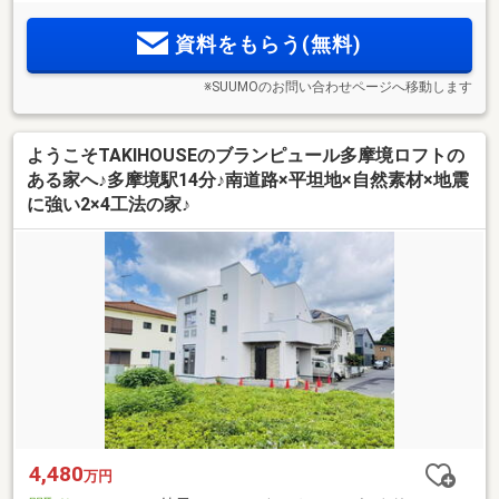
資料をもらう(無料)
※SUUMOのお問い合わせページへ移動します
ようこそTAKIHOUSEのブランピュール多摩境ロフトの
ある家へ♪多摩境駅14分♪南道路×平坦地×自然素材×地震
に強い2×4工法の家♪
4,480
万円