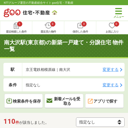
NTTグループ運営の不動産総合サイト goo住宅・不動産
1
0
0
0
最近検索した条件
最近見た物件
保存した条件
お気に入り
南大沢駅(東京都)の新築一戸建て・分譲住宅 物件
一覧
駅
変更する
京王電鉄相模原線｜南大沢
条件
変更する
指定なし
新着メールを受
検索条件を保存
アプリで探す
取る
110
件
が該当しました。