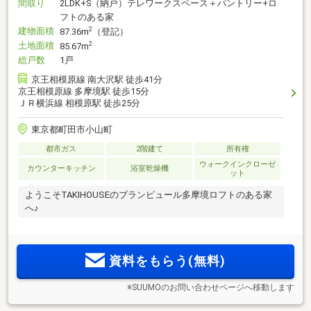
間取り
2LDK+S（納戸）テレワークスペース＋パントリー+ロ
フトのある家
建物面積
2
87.36m
（登記）
土地面積
2
85.67m
総戸数
1戸
京王相模原線 南大沢駅 徒歩41分
京王相模原線 多摩境駅 徒歩15分
ＪＲ横浜線 相模原駅 徒歩25分
東京都町田市小山町
都市ガス
2階建て
所有権
ウォークインクローゼ
カウンターキッチン
浴室乾燥機
ット
ようこそTAKIHOUSEのブランピュール多摩境ロフトのある家
へ♪
資料をもらう(無料)
※SUUMOのお問い合わせページへ移動します