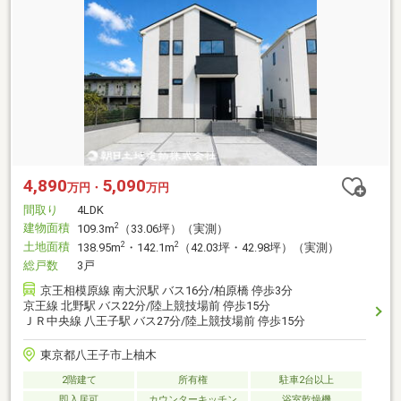
4,890
5,090
万円・
万円
間取り
4LDK
建物面積
2
109.3m
（33.06坪）（実測）
土地面積
2
2
138.95m
・142.1m
（42.03坪・42.98坪）（実測）
総戸数
3戸
京王相模原線 南大沢駅 バス16分/柏原橋 停歩3分
京王線 北野駅 バス22分/陸上競技場前 停歩15分
ＪＲ中央線 八王子駅 バス27分/陸上競技場前 停歩15分
東京都八王子市上柚木
2階建て
所有権
駐車2台以上
即入居可
カウンターキッチン
浴室乾燥機