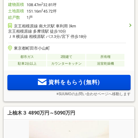
建物面積
2
108.47m
32.81坪
土地面積
2
151.16m
45.72坪
総戸数
1戸
京王相模原線 南大沢駅 車利用 3km
京王相模原線 多摩境駅 徒歩10分
ＪＲ横浜線 相模原駅 バス3分/宮下 停歩18分
東京都町田市小山町
都市ガス
2階建て
所有権
駐車2台以上
カウンターキッチン
浴室乾燥機
資料をもらう(無料)
※SUUMOのお問い合わせページへ移動します
上柚木３ 4890万円～5090万円