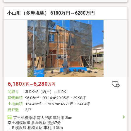
小山町（多摩境駅） 6180万円～6280万円
6,180
6,280
万円～
万円
間取り
3LDK+S（納戸）～4LDK
建物面積
2
2
96.05m
・99.14m
29.05坪・29.98坪
土地面積
2
2
154.42m
・178.67m
46.71坪・54.04坪
総戸数
2戸
京王相模原線 南大沢駅 車利用 3km
京王相模原線 多摩境駅 徒歩7分
ＪＲ横浜線 相模原駅 車利用 3km