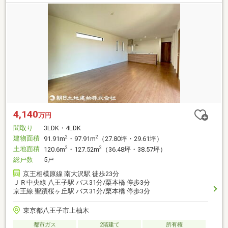
4,140
万円
間取り
3LDK・4LDK
建物面積
2
2
91.91m
・97.91m
（27.80坪・29.61坪）
土地面積
2
2
120.6m
・127.52m
（36.48坪・38.57坪）
総戸数
5戸
京王相模原線 南大沢駅 徒歩23分
ＪＲ中央線 八王子駅 バス31分/栗本橋 停歩3分
京王線 聖蹟桜ヶ丘駅 バス31分/栗本橋 停歩3分
東京都八王子市上柚木
都市ガス
2階建て
所有権