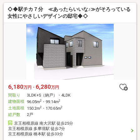
◇◆駅チカ７分 ≪あったらいいな♪≫がそろっている
女性にやさしいデザインの邸宅◆◇
6,180
6,280
万円・
万円
間取り
3LDK+S（納戸）・4LDK
建物面積
2
2
96.05m
・99.14m
土地面積
2
2
150.2m
・170.65m
総戸数
2戸
京王相模原線 南大沢駅 徒歩25分
京王相模原線 多摩境駅 徒歩7分
京王相模原線 橋本駅 徒歩33分