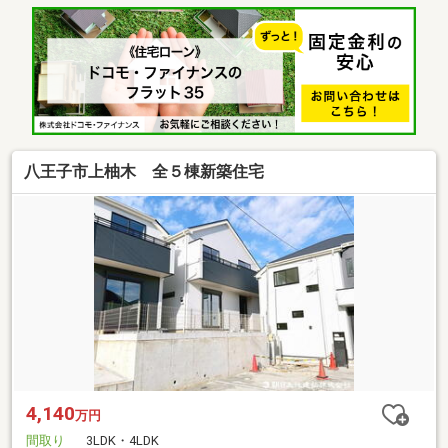
八王子市上柚木 全５棟新築住宅
4,140
万円
間取り
3LDK・4LDK