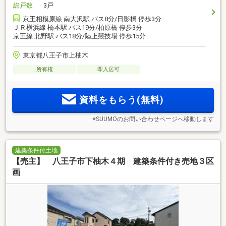
総戸数
3戸
京王相模原線 南大沢駅 バス8分/日影橋 停歩3分
ＪＲ横浜線 橋本駅 バス19分/柏原橋 停歩3分
京王線 北野駅 バス18分/陸上競技場 停歩15分
東京都八王子市上柚木
所有権
即入居可
資料をもらう(無料)
※SUUMOのお問い合わせページへ移動します
建築条件付土地
【売主】 八王子市下柚木４期 建築条件付き売地３区
画