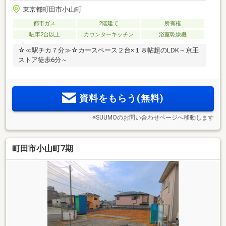
東京都町田市小山町
都市ガス
2階建て
所有権
駐車2台以上
カウンターキッチン
浴室乾燥機
☆≪駅チカ７分≫☆カースペース２台×１８帖超のLDK～京王
ストア徒歩6分～
資料をもらう(無料)
※SUUMOのお問い合わせページへ移動します
町田市小山町7期