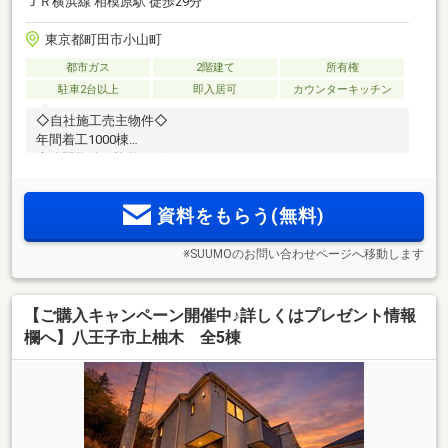
ＪＲ横浜線 相模原駅 徒歩29分
東京都町田市小山町
都市ガス
2階建て
所有権
駐車2台以上
即入居可
カウンターキッチン
◇自社施工売主物件◇
年間着工1000棟
未公開物件も複数ございます！
資料をもらう(無料)
※SUUMOのお問い合わせページへ移動します
【ご購入キャンペーン開催中♪詳しくはプレゼント情報
欄へ】八王子市上柚木 全5棟