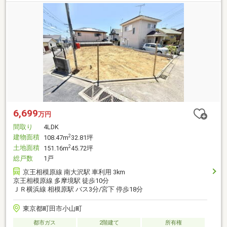
6,699
万円
間取り
4LDK
建物面積
2
108.47m
32.81坪
土地面積
2
151.16m
45.72坪
総戸数
1戸
京王相模原線 南大沢駅 車利用 3km
京王相模原線 多摩境駅 徒歩10分
ＪＲ横浜線 相模原駅 バス3分/宮下 停歩18分
東京都町田市小山町
都市ガス
2階建て
所有権