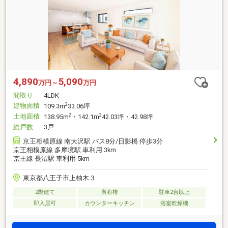
4,890
5,090
万円～
万円
間取り
4LDK
建物面積
2
109.3m
33.06坪
土地面積
2
2
138.95m
・142.1m
42.03坪・42.98坪
総戸数
3戸
京王相模原線 南大沢駅 バス8分/日影橋 停歩3分
京王相模原線 多摩境駅 車利用 3km
京王線 長沼駅 車利用 5km
東京都八王子市上柚木３
2階建て
所有権
駐車2台以上
即入居可
カウンターキッチン
浴室乾燥機