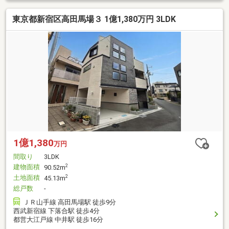
東京都新宿区高田馬場３ 1億1,380万円 3LDK
1億1,380
万円
間取り
3LDK
建物面積
2
90.52m
土地面積
2
45.13m
総戸数
-
ＪＲ山手線 高田馬場駅 徒歩9分
西武新宿線 下落合駅 徒歩4分
都営大江戸線 中井駅 徒歩16分