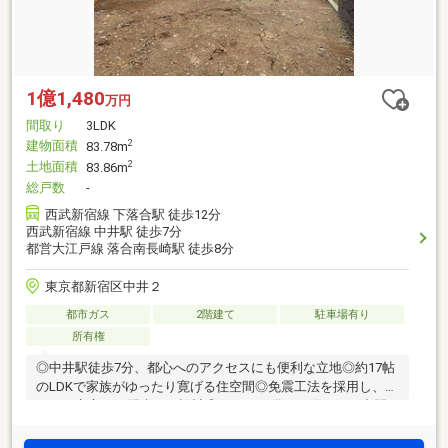
1億1,480
万円
間取り
3LDK
建物面積
2
83.78m
土地面積
2
83.86m
総戸数
-
西武新宿線 下落合駅 徒歩12分
西武新宿線 中井駅 徒歩7分
都営大江戸線 落合南長崎駅 徒歩8分
東京都新宿区中井２
都市ガス
2階建て
駐車場有り
所有権
◎中井駅徒歩7分、都心へのアクセスにも便利な立地◎約17帖
のLDKで家族がゆったり寛げる住空間◎免震工法を採用し、住
まいの安心にも配慮した設計◎ロフトを備え、限られた空間
を有効に活用した間取り◎落合第一小学校約380m、子育て世
帯にも嬉しい環境♪現地内覧予約受付中です♪見学をご希望の