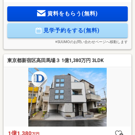
現代の暮らしに欠かせないスペックを網羅。】POINT3.【全室
Low-E複層ガラスやエコジョーズを採用し、光熱費を抑制。地
資料をもらう(無料)
盤保証20年付きで、長期の安心をお届けします。】【ライフ
プラン】本物件においての住宅ローンシミュレーションはも
ちろん、本物件購入後１０～２０年後のライフサイクルの変
見学予約をする(無料)
化を見据えた長期的なライフプランシミュレーションを実施
します。
※SUUMOのお問い合わせページへ移動します
東京都新宿区高田馬場３ 1億1,380万円 3LDK
1億1,380
万円