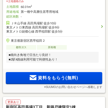
※土地価格のみ
土地面積
2
60.31m
用途地域
第一種中高層住居専用地域
総区画数
-
ＪＲ山手線 高田馬場駅 徒歩10分
東京メトロ東西線 高田馬場駅 徒歩9分
東京メトロ副都心線 西早稲田駅 徒歩5分
東京都新宿区西早稲田２
都市ガス
所有権
■南向き角地で日当たり良好！
■2駅4路線利用可能で利便性あり！
資料をもらう(無料)
※SUUMOのお問い合わせページへ移動します
更新あり
新宿区高田馬場3丁目 新築戸建限定1棟