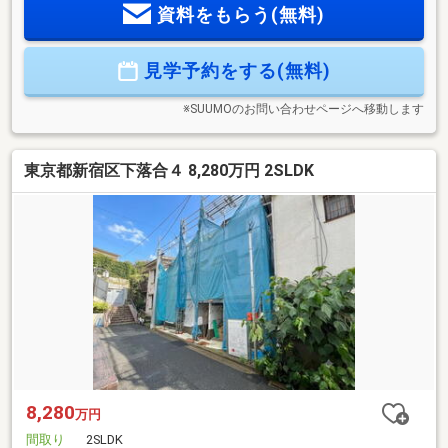
資料をもらう(無料)
方は『見学予約をする』ボタンから事前にご予約ください。
【資料請求】は上記ボタンよりお進みください。電話からは
⇒TEL0120-002-237【通話料無料】♪ご案内時間の目安になり
見学予約をする(無料)
ます♪□現地／物件見学（30分～）□資金計画のご相談（30分
～）□ご希望条件のご相談（15分～）
※SUUMOのお問い合わせページへ移動します
東京都新宿区下落合４ 8,280万円 2SLDK
8,280
万円
間取り
2SLDK