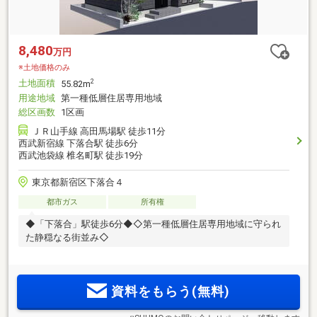
8,480
万円
※土地価格のみ
土地面積
2
55.82m
用途地域
第一種低層住居専用地域
総区画数
1区画
ＪＲ山手線 高田馬場駅 徒歩11分
西武新宿線 下落合駅 徒歩6分
西武池袋線 椎名町駅 徒歩19分
東京都新宿区下落合４
都市ガス
所有権
◆「下落合」駅徒歩6分◆◇第一種低層住居専用地域に守られ
た静穏なる街並み◇
資料をもらう(無料)