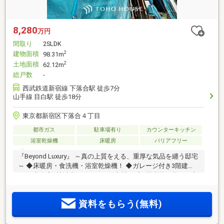
8,280
万円
間取り
2SLDK
建物面積
2
98.31m
土地面積
2
62.12m
総戸数
-
西武鉄道新宿線 下落合駅 徒歩7分
山手線 目白駅 徒歩18分
東京都新宿区下落合４丁目
都市ガス
駐車場有り
カウンターキッチン
浴室乾燥機
床暖房
バリアフリー
『Beyond Luxury』 ～真の上質をえる、重厚な気品を纏う邸宅
～ ◆床暖房・食洗機・浴室乾燥機！ ◆ガレージ付き3階建
て！ ◆全室6帖以上のゆとりある空間！ ◆2駅利用可能な好立
地！
資料をもらう(無料)