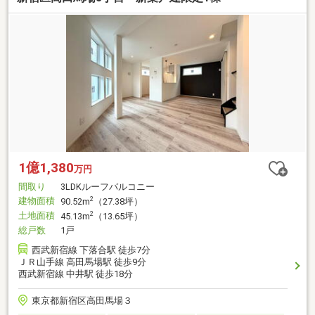
1億1,380
万円
間取り
3LDKルーフバルコニー
建物面積
2
90.52m
（27.38坪）
土地面積
2
45.13m
（13.65坪）
総戸数
1戸
西武新宿線 下落合駅 徒歩7分
ＪＲ山手線 高田馬場駅 徒歩9分
西武新宿線 中井駅 徒歩18分
東京都新宿区高田馬場３