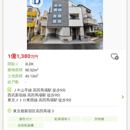
1億1,380
万円
間取り
3LDK
建物面積
2
90.52m
土地面積
2
45.13m
総戸数
-
ＪＲ山手線 高田馬場駅 徒歩9分
西武新宿線 高田馬場駅 徒歩9分
東京メトロ東西線 高田馬場駅 徒歩9分
東京都新宿区高田馬場３
都市ガス
駐車場有り
所有権
浴室乾燥機