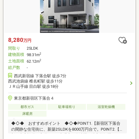
8,280
万円
間取り
2SLDK
建物面積
2
98.31m
土地面積
2
62.12m
総戸数
-
西武新宿線 下落合駅 徒歩7分
西武池袋線 椎名町駅 徒歩11分
ＪＲ山手線 目白駅 徒歩18分
東京都新宿区下落合４
都市ガス
駐車場有り
浴室乾燥機
床暖房
◆◇◆ おすすめポイント ◆◇◆POINT1.【新宿区下落合
の閑静な住宅街に、新築2SLDKを8000万円台で。POINT2.【最
新の充実設備を完備。LDK床暖房、食洗機、浴室乾燥機など、