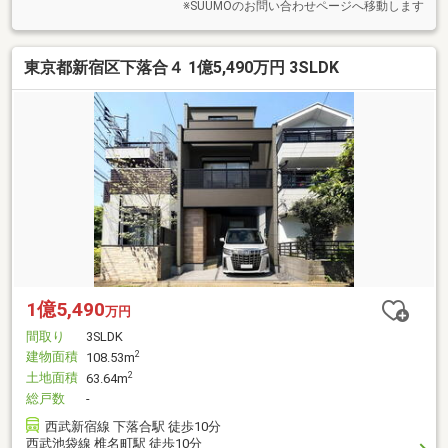
※SUUMOのお問い合わせページへ移動します
東京都新宿区下落合４ 1億5,490万円 3SLDK
1億5,490
万円
間取り
3SLDK
建物面積
2
108.53m
土地面積
2
63.64m
総戸数
-
西武新宿線 下落合駅 徒歩10分
西武池袋線 椎名町駅 徒歩10分