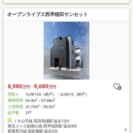
オープンライブス西早稲田サンセット
8,980
9,680
万円・
万円
間取り
1LDK+2S（納戸）・2LDK+S（納戸）
建物面積
2
2
65.4m
・67.68m
土地面積
2
2
41.73m
・59.2m
総戸数
2戸
ＪＲ山手線 高田馬場駅 徒歩12分
東京メトロ副都心線 西早稲田駅 徒歩8分
都電荒川線 面影橋駅 徒歩3分