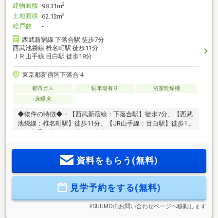
建物面積
2
98.31m
土地面積
2
62.12m
総戸数
-
西武新宿線 下落合駅 徒歩7分
西武池袋線 椎名町駅 徒歩11分
ＪＲ山手線 目白駅 徒歩18分
東京都新宿区下落合４
都市ガス
駐車場有り
浴室乾燥機
床暖房
◆物件の特徴◆・【西武新宿線：下落合駅】徒歩7分、【西武
池袋線：椎名町駅】徒歩11分、【JR山手線：目白駅】徒歩18
分の交通の利便性に優れた立地です♪・LDKはゆとりある18
帖！キッチンは対面型を採用♪・間取は2SLDK＋車庫◎・全居
室6帖以上プラス収納スペース付♪・床暖房、食洗機、浴室暖
資料をもらう(無料)
房乾燥機が標準装備！◆周辺環境の特徴◆・保育園は徒歩4分
圏内、幼稚園は徒歩6分圏内、小学校と中学校は徒歩8分圏内
にあり、お子様がいるご家庭も安心な環境です♪・コンビニは
見学予約をする(無料)
徒歩4分圏内、スーパーは徒歩5分圏内、ドラッグストアは徒
歩6分圏内にあり、お買い物にも便利な立地です！
※SUUMOのお問い合わせページへ移動します