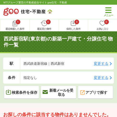
NTTグループ運営の不動産総合サイト goo住宅・不動産
1
0
0
0
最近検索した条件
最近見た物件
保存した条件
お気に入り
西武新宿駅(東京都)の新築一戸建て・分譲住宅 物
件一覧
駅
変更する
西武鉄道新宿線｜西武新宿
条件
変更する
指定なし
新着メールを受
検索条件を保存
アプリで探す
取る
お探しの条件に該当する物件はありませんでした。