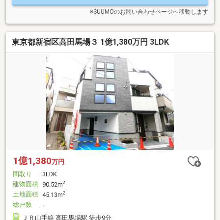
※SUUMOのお問い合わせページへ移動します
東京都新宿区高田馬場３ 1億1,380万円 3LDK
1億1,380
万円
間取り
3LDK
建物面積
2
90.52m
土地面積
2
45.13m
総戸数
-
ＪＲ山手線 高田馬場駅 徒歩9分