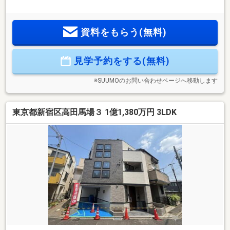
◆日当たり◎な南向き！開放的なスカイバルコニーは眺望も
良好です◆LDK15.5帖には床暖房を完備！家族で快適に過ごせ
る温かな空間◆食洗機やタッチレス水栓・宅配ボックスなど
資料をもらう(無料)
最新の快適設備が充実◆安心の耐震等級2相当＆断熱等級4施
工！フラット35S利用可能♪現地内覧予約受付中です♪見学をご
希望の方は『見学予約をする』ボタンから事前にご予約くだ
見学予約をする(無料)
さい。【資料請求】は上記ボタンよりお進みください。電話
からは⇒TEL0800-800-8417【通話料無料】
※SUUMOのお問い合わせページへ移動します
東京都新宿区高田馬場３ 1億1,380万円 3LDK