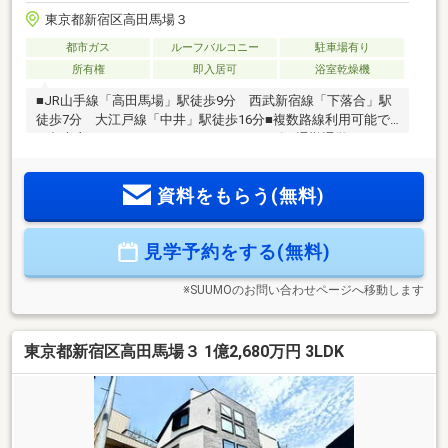
東京都新宿区高田馬場３
都市ガス
ルーフバルコニー
駐車場有り
所有権
即入居可
浴室乾燥機
■JR山手線「高田馬場」駅徒歩9分 西武新宿線「下落合」駅
徒歩7分 大江戸線「中井」駅徒歩16分■複数路線利用可能で
き都市主要エリアへのアクセスもスムーズ 通勤通学はもち
ろん日々のお買い物や休日のお出かけにも便利な住環境です■
南西側公道×隣地通路で角地感覚 陽当り・風通し良好です■
資料をもらう(無料)
耐震等級2相当の施工・断熱等級4■眺望良好なスカイバルコニ
ー付 建物90.52㎡ 3LDK ビルトインガレージ■2階ワンフロ
アタイプの開放感溢れるリビング♪■あったら嬉しい充実の仕
見学予約をする(無料)
様設備 床暖房/浴室乾燥機/食洗器/浄水器 エアコン1台/タ
ッチレス水栓/宅配ボックス他
※SUUMOのお問い合わせページへ移動します
東京都新宿区高田馬場３ 1億2,680万円 3LDK