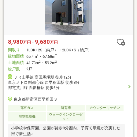
8,980
9,680
万円・
万円
間取り
1LDK+2S（納戸）・2LDK+S（納戸）
建物面積
2
2
65.4m
・67.68m
土地面積
2
2
41.73m
・59.2m
総戸数
2戸
ＪＲ山手線 高田馬場駅 徒歩12分
東京メトロ副都心線 西早稲田駅 徒歩8分
都電荒川線 面影橋駅 徒歩3分
東京都新宿区西早稲田３
都市ガス
所有権
カウンターキッチン
ウォークインクローゼ
浴室乾燥機
ット
小学校や保育園、公園が徒歩8分圏内。子育て環境が充実した
街で新生活♪