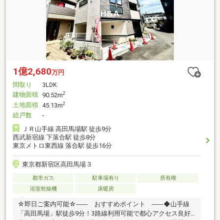
1億2,680
万円
間取り
3LDK
建物面積
2
90.52m
土地面積
2
45.13m
総戸数
-
ＪＲ山手線 高田馬場駅 徒歩9分
西武新宿線 下落合駅 徒歩8分
東京メトロ東西線 落合駅 徒歩16分
東京都新宿区高田馬場３
都市ガス
駐車場有り
所有権
浴室乾燥機
床暖房
☆即日ご案内可能☆------ おすすめポイント ------◆山手線
「高田馬場」駅徒歩9分！3路線利用可能で都心アクセス良好