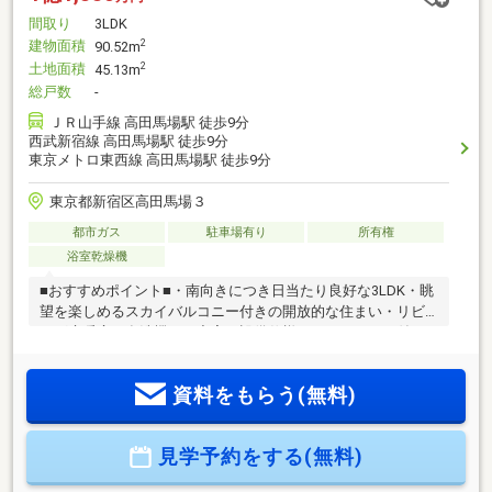
間取り
3LDK
建物面積
2
90.52m
土地面積
2
45.13m
総戸数
-
ＪＲ山手線 高田馬場駅 徒歩9分
西武新宿線 高田馬場駅 徒歩9分
東京メトロ東西線 高田馬場駅 徒歩9分
東京都新宿区高田馬場３
都市ガス
駐車場有り
所有権
浴室乾燥機
■おすすめポイント■・南向きにつき日当たり良好な3LDK・眺
望を楽しめるスカイバルコニー付きの開放的な住まい・リビ
ング床暖房や食洗機など充実の設備仕様・カースペース付き
でお車をお持ちの方にもおすすめ・耐震等級2相当・断熱等級
4相当の安心設計・探し始めのお客様、正しい家探しをお伝え
資料をもらう(無料)
します＊ご来店頂きアンケート回答でギフトカードプレゼン
ト！■交通アクセス■・JR山手線【高田馬場】駅徒歩10分 他2
路線利用可---------------------お気軽に下記の《資料請求》又は
見学予約をする(無料)
《見学予約》ボタンをクリック！又は大和アクタス 0120-105-
111(通話無料)まで