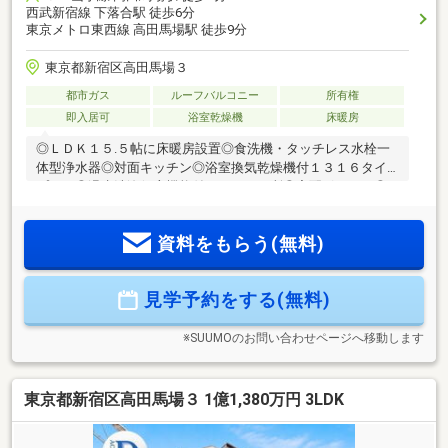
西武新宿線 下落合駅 徒歩6分
東京メトロ東西線 高田馬場駅 徒歩9分
東京都新宿区高田馬場３
都市ガス
ルーフバルコニー
所有権
即入居可
浴室乾燥機
床暖房
◎ＬＤＫ１５.５帖に床暖房設置◎食洗機・タッチレス水栓一
体型浄水器◎対面キッチン◎浴室換気乾燥機付１３１６タイ
プバス◎温水洗浄便座機能付トイレ２か所◎宅配ボックス◎
ＴＶモニターインターホン◎24時間換気システム◎２駅３路
線利用可
資料をもらう(無料)
見学予約をする(無料)
※SUUMOのお問い合わせページへ移動します
東京都新宿区高田馬場３ 1億1,380万円 3LDK