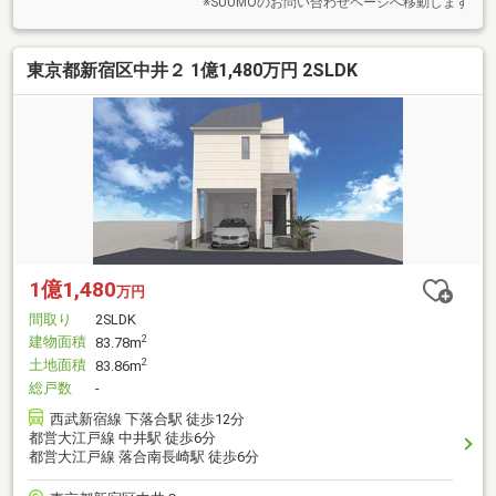
※SUUMOのお問い合わせページへ移動します
東京都新宿区中井２ 1億1,480万円 2SLDK
1億1,480
万円
間取り
2SLDK
建物面積
2
83.78m
土地面積
2
83.86m
総戸数
-
西武新宿線 下落合駅 徒歩12分
都営大江戸線 中井駅 徒歩6分
都営大江戸線 落合南長崎駅 徒歩6分