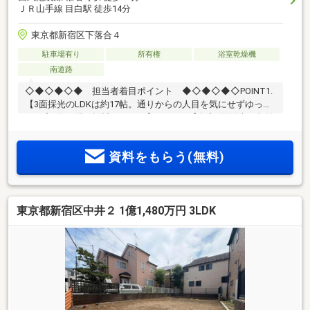
ＪＲ山手線 目白駅 徒歩14分
東京都新宿区下落合４
駐車場有り
所有権
浴室乾燥機
南道路
◇◆◇◆◇◆ 担当者着目ポイント ◆◇◆◇◆◇POINT1.
【3面採光のLDKは約17帖。通りからの人目を気にせずゆった
りと寛げる2階に設計しました】POINT2.【全室2面採光・収納
完備。心地よい風も流れるお部屋で、趣味など充実したおう
ち時間を♪】POINT3.【バルコニーを3ヶ所に設置。お洗濯物干
資料をもらう(無料)
し以外にも、プランターガーデニングもおすすめ】POINT4.
【スーパーまで徒歩約2分！医療施設も徒歩約5分と生活利便
性の高い暮らしやすいエリア】
◇◆◇◆◇◆◇◆◇◆◇◆◇◆◇◆◇◆◇◆◇～東急リバ
東京都新宿区中井２ 1億1,480万円 3LDK
ブル目白センターまでお問い合わせ下さい～『スーモを見
て』とお伝えいただくとスムーズです