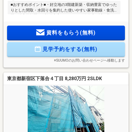
■おすすめポイント■・好立地の3階建新築・収納豊富でゆった
りとした間取・水回りを集約した使いやすい家事動線・食洗
機や浴室乾燥機など設備充実・スーパーや飲食店も近く暮ら
しやすい住環境・探し始めのお客様、正しい家探しをお伝え
します＊ご来店頂きアンケート回答でギフトカードプレゼン
資料をもらう(無料)
ト！■交通アクセス■・山手線【高田馬場】駅徒歩9分・西武新
宿線【下落合】駅徒歩8分・東京メトロ東西線【落合】駅徒歩
18分----------------------お気軽に下記の《資料請求》又は《見学予
見学予約をする(無料)
約》ボタンをクリック！又は大和アクタス 0120-105-111(通話
無料)まで
※SUUMOのお問い合わせページへ移動します
東京都新宿区下落合４丁目 8,280万円 2SLDK