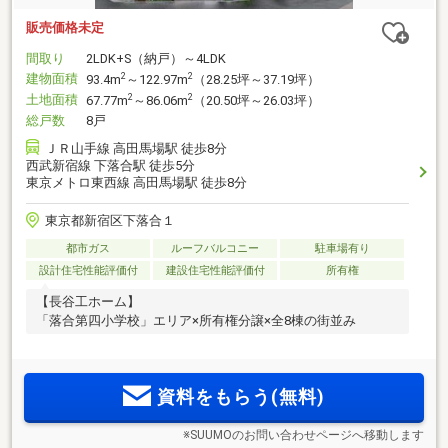
販売価格未定
間取り
2LDK+S（納戸）～4LDK
建物面積
2
2
93.4m
～122.97m
（28.25坪～37.19坪）
土地面積
2
2
67.77m
～86.06m
（20.50坪～26.03坪）
総戸数
8戸
ＪＲ山手線 高田馬場駅 徒歩8分
西武新宿線 下落合駅 徒歩5分
東京メトロ東西線 高田馬場駅 徒歩8分
東京都新宿区下落合１
都市ガス
ルーフバルコニー
駐車場有り
設計住宅性能評価付
建設住宅性能評価付
所有権
【長谷工ホーム】
「落合第四小学校」エリア×所有権分譲×全8棟の街並み
資料をもらう(無料)
※SUUMOのお問い合わせページへ移動します