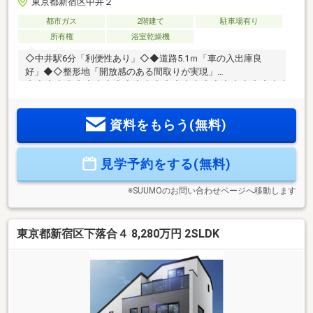
東京都新宿区中井２
都市ガス
2階建て
駐車場有り
所有権
浴室乾燥機
◇中井駅6分「利便性あり」◇◆道路5.1ｍ「車の入出庫良
好」◆◇整形地「開放感のある間取りが実現」
◇◇◆◇◆◇◆◇◆◇◆◇◆◇◆◇◆◇◆◇◆◇◆◇◆◇◆【ラ
イフプラン】本物件においての住宅ローンシミュレーション
はもちろん、本物件購入後１０～２０年後のライフサイクル
資料をもらう(無料)
の変化を見据えた長期的なライフプランシミュレーションを
実施します。【物件調査報告書】本物件に関する独自の物件
調査報告書を作成します。重要事項説明に載らないような住
見学予約をする(無料)
んでから気になる事項を色々な角度から調査して、お客様に
とっての購入リスクの有無を徹底的に確認して提供します。※
告知事項あり
※SUUMOのお問い合わせページへ移動します
東京都新宿区下落合４ 8,280万円 2SLDK