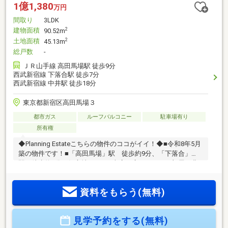
1億1,380
万円
間取り
3LDK
建物面積
2
90.52m
土地面積
2
45.13m
総戸数
-
ＪＲ山手線 高田馬場駅 徒歩9分
西武新宿線 下落合駅 徒歩7分
西武新宿線 中井駅 徒歩18分
東京都新宿区高田馬場３
都市ガス
ルーフバルコニー
駐車場有り
所有権
◆Planning Estateこちらの物件のココがイイ！◆■令和8年5月
築の物件です！■「高田馬場」駅 徒歩約9分、「下落合」
駅 徒歩約7分の好立地■3LDK+車庫で広々としたお部屋と豊
富な収納数！■南西4ｍ区道・日当たり良好・南向き♪■ルーフ
バルコニーは眺望良好♪ ■追い焚き機能や浴室乾燥機など設
資料をもらう(無料)
備充実！■近隣にスーパー・コンビニ・商業施設あり！■LDK
には床暖房完備♪■2路線2駅使えます■エアコン１機つき、トイ
レ２か所お気軽にご見学可能です！他の気になる物件とご一
見学予約をする(無料)
緒にご見学していただけます！