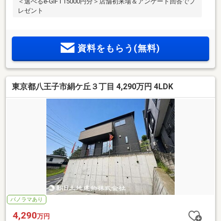
＜選べるe-GIFT15000円分＞店舗初来場＆アンケート回答でプ
レゼント
資料をもらう(無料)
東京都八王子市絹ケ丘３丁目 4,290万円 4LDK
パノラマあり
4,290
万円