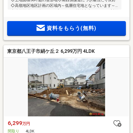
◇高嶺地区地区計画の区域内～低層住宅地となっています～
◇建物面積33.93坪の4LDK◇LDKは20帖以上◇キッチンは対面
式でリビングダイニングを見渡せます。～詳細は担当までお
気軽にお問い合わせください。～
資料をもらう(無料)
東京都八王子市絹ケ丘２ 6,299万円 4LDK
6,299
万円
間取り
4LDK