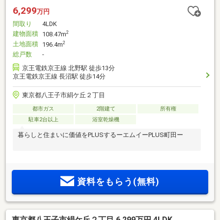
6,299
万円
間取り
4LDK
建物面積
2
108.47m
土地面積
2
196.4m
総戸数
-
京王電鉄京王線 北野駅 徒歩13分
京王電鉄京王線 長沼駅 徒歩14分
東京都八王子市絹ケ丘２丁目
都市ガス
2階建て
所有権
駐車2台以上
浴室乾燥機
暮らしと住まいに価値をPLUSするーエムイーPLUS町田ー
資料をもらう(無料)
東京都八王子市絹ケ丘２丁目 6,299万円 4LDK