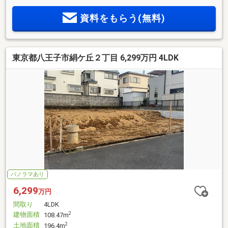
資料をもらう(無料)
東京都八王子市絹ケ丘２丁目 6,299万円 4LDK
パノラマあり
6,299
万円
間取り
4LDK
建物面積
2
108.47m
土地面積
2
196.4m