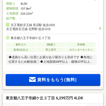
間取り
4LDK
建物面積
2
107.8m
土地面積
2
226.23m
総戸数
-
京王電鉄京王線 長沼駅 徒歩20分
京王電鉄京王線 北野駅 徒歩22分
東京都八王子市絹ケ丘３丁目
都市ガス
2階建て
所有権
駐車2台以上
即入居可
カウンターキッチン
◆道路から高い位置にお家があり陽当りも良好です ◆角地に
位置するため解放感〇 ◆土地面積68坪以上・建物32坪以上と
とっても広々としております ◆18帖以上のリビングと7.3帖に
主寝室は一見の価値あり
資料をもらう(無料)
東京都八王子市絹ケ丘２丁目 6,299万円 4LDK