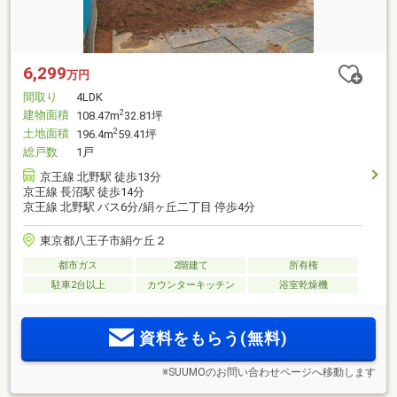
6,299
万円
間取り
4LDK
建物面積
2
108.47m
32.81坪
土地面積
2
196.4m
59.41坪
総戸数
1戸
京王線 北野駅 徒歩13分
京王線 長沼駅 徒歩14分
京王線 北野駅 バス6分/絹ヶ丘二丁目 停歩4分
東京都八王子市絹ケ丘２
都市ガス
2階建て
所有権
駐車2台以上
カウンターキッチン
浴室乾燥機
資料をもらう(無料)
※SUUMOのお問い合わせページへ移動します