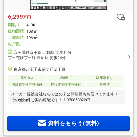
6,299
万円
間取り
4LDK
建物面積
2
108m
土地面積
2
196m
総戸数
-
京王電鉄京王線 北野駅 徒歩14分
京王電鉄京王線 長沼駅 徒歩14分
東京都八王子市絹ケ丘２丁目
都市ガス
2階建て
駐車場有り
設計住宅性能評価付
建設住宅性能評価付
所有権
メーカー提携会社ならではの未公開情報もお届けできます！
その他物件ご案内可能です！！07085882207
資料をもらう(無料)