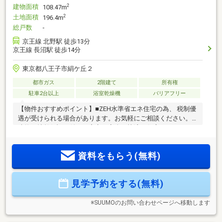
建物面積
2
108.47m
土地面積
2
196.4m
総戸数
-
京王線 北野駅 徒歩13分
京王線 長沼駅 徒歩14分
東京都八王子市絹ケ丘２
都市ガス
2階建て
所有権
駐車2台以上
浴室乾燥機
バリアフリー
【物件おすすめポイント】■ZEH水準省エネ住宅の為、 税制優
遇が受けられる場合があります。お気軽にご相談ください。■
建物・地盤保証の付いた安心・安全な快適な住宅です。■２４
時間３６５日駆け付けサービス付き（2年限定）で安心です。
■安心の売主施工のオリジナルプラン住宅です。■【フラット
資料をもらう(無料)
３５S】利用ご相談可能な物件です。■京王線「北野」駅・
「長沼」駅の2駅が徒歩圏内なので、通勤・通学のアクセス良
好です。■全居室収納付き＋SIC＋パントリーなど収納力の高
見学予約をする(無料)
い4LDK住宅です。■最大3台駐車可能なゆとりの駐車スペース
を備えた新築戸建♪（車種による）
※SUUMOのお問い合わせページへ移動します