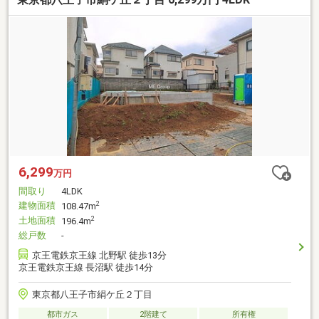
6,299
万円
間取り
4LDK
建物面積
2
108.47m
土地面積
2
196.4m
総戸数
-
京王電鉄京王線 北野駅 徒歩13分
京王電鉄京王線 長沼駅 徒歩14分
東京都八王子市絹ケ丘２丁目
都市ガス
2階建て
所有権