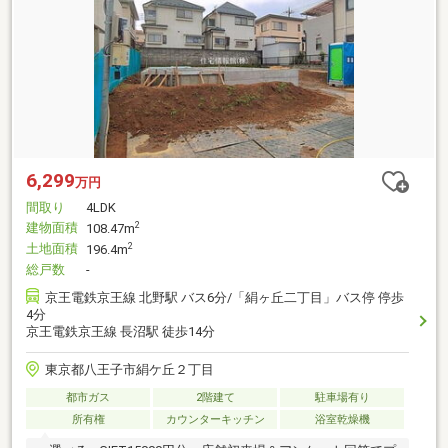
6,299
万円
間取り
4LDK
建物面積
2
108.47m
土地面積
2
196.4m
総戸数
-
京王電鉄京王線 北野駅 バス6分/「絹ヶ丘二丁目」バス停 停歩
4分
京王電鉄京王線 長沼駅 徒歩14分
東京都八王子市絹ケ丘２丁目
都市ガス
2階建て
駐車場有り
所有権
カウンターキッチン
浴室乾燥機