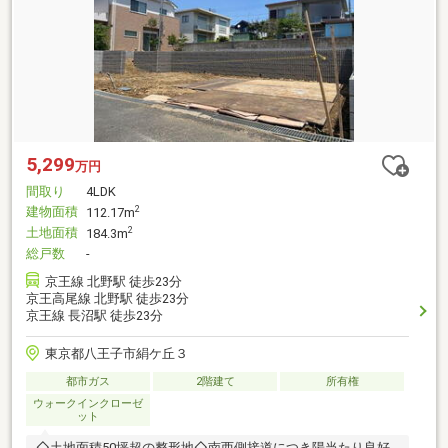
5,299
万円
間取り
4LDK
建物面積
2
112.17m
土地面積
2
184.3m
総戸数
-
京王線 北野駅 徒歩23分
京王高尾線 北野駅 徒歩23分
京王線 長沼駅 徒歩23分
東京都八王子市絹ケ丘３
都市ガス
2階建て
所有権
ウォークインクローゼ
ット
◇土地面積50坪超の整形地◇南西側接道につき陽当たり良好