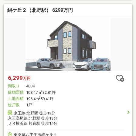
絹ケ丘２（北野駅） 6299万円
6,299
万円
間取り
4LDK
建物面積
2
108.47m
32.81坪
土地面積
2
196.4m
59.41坪
総戸数
1戸
京王線 北野駅 徒歩13分
京王高尾線 北野駅 徒歩13分
ＪＲ横浜線 片倉駅 徒歩14分
東京都八王子市絹ケ丘２