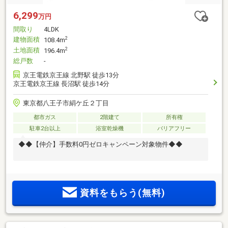
6,299
万円
間取り
4LDK
建物面積
2
108.4m
土地面積
2
196.4m
総戸数
-
京王電鉄京王線 北野駅 徒歩13分
京王電鉄京王線 長沼駅 徒歩14分
東京都八王子市絹ケ丘２丁目
都市ガス
2階建て
所有権
駐車2台以上
浴室乾燥機
バリアフリー
◆◆【仲介】手数料0円ゼロキャンペーン対象物件◆◆
資料をもらう(無料)