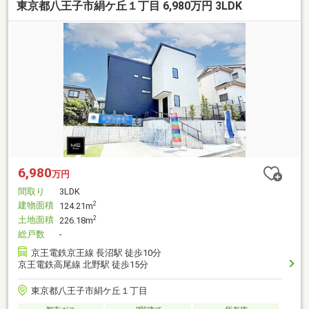
東京都八王子市絹ケ丘１丁目 6,980万円 3LDK
6,980
万円
間取り
3LDK
建物面積
2
124.21m
土地面積
2
226.18m
総戸数
-
京王電鉄京王線 長沼駅 徒歩10分
京王電鉄高尾線 北野駅 徒歩15分
東京都八王子市絹ケ丘１丁目