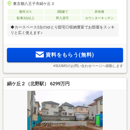
東京都八王子市絹ケ丘３
都市ガス
2階建て
所有権
駐車2台以上
即入居可
カウンターキッチン
◆カースペース2台のゆとり邸宅◎収納豊富でお部屋をスッキ
リと広く使えます♪
資料をもらう(無料)
※SUUMOのお問い合わせページへ移動します
絹ケ丘２（北野駅） 6299万円