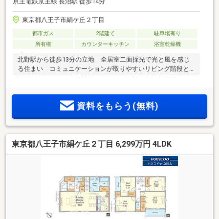
京王電鉄京王線 長沼駅 徒歩14分
東京都八王子市絹ケ丘２丁目
都市ガス
2階建て
駐車場有り
所有権
カウンターキッチン
浴室乾燥機
北野駅から徒歩13分の立地 全居室二面採光で光と風を感じ
る住まい コミュニケーションが取りやすいリビング階段と
対面式キッチン（食洗機付）のLDK 便利な全居室収納スペー
ス付 是非お問い合わせ下さい
資料をもらう(無料)
東京都八王子市絹ケ丘２丁目 6,299万円 4LDK