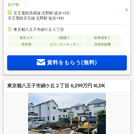
総戸数
-
京王電鉄高尾線 北野駅 徒歩13分
京王電鉄京王線 北野駅 徒歩14分
東京都八王子市絹ケ丘２丁目
都市ガス
2階建て
駐車場有り
所有権
カウンターキッチン
浴室乾燥機
資料をもらう(無料)
東京都八王子市絹ケ丘２丁目 6,299万円 4LDK