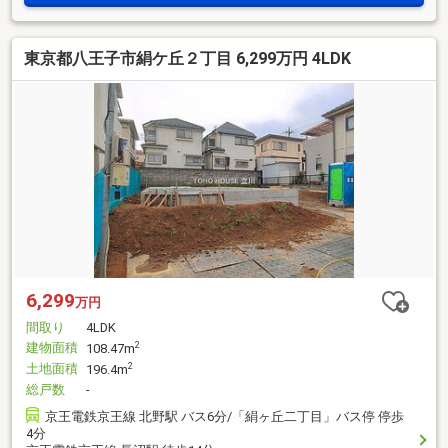
東京都八王子市絹ケ丘２丁目 6,299万円 4LDK
6,299
万円
間取り
4LDK
建物面積
2
108.47m
土地面積
2
196.4m
総戸数
-
京王電鉄京王線 北野駅 バス6分/「絹ヶ丘二丁目」バス停 停歩
4分