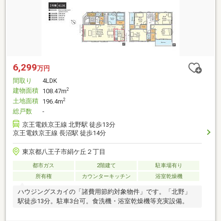
6,299
万円
間取り
4LDK
建物面積
2
108.47m
土地面積
2
196.4m
総戸数
-
京王電鉄京王線 北野駅 徒歩13分
京王電鉄京王線 長沼駅 徒歩14分
東京都八王子市絹ケ丘２丁目
都市ガス
2階建て
駐車場有り
所有権
カウンターキッチン
浴室乾燥機
ハウジングスカイの「諸費用節約対象物件」です。「北野」
駅徒歩13分。駐車3台可。食洗機・浴室乾燥機等充実設備。