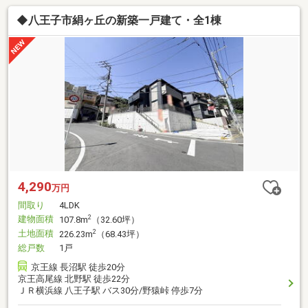
◆八王子市絹ヶ丘の新築一戸建て・全1棟
4,290
万円
間取り
4LDK
建物面積
2
107.8m
（32.60坪）
土地面積
2
226.23m
（68.43坪）
総戸数
1戸
京王線 長沼駅 徒歩20分
京王高尾線 北野駅 徒歩22分
ＪＲ横浜線 八王子駅 バス30分/野猿峠 停歩7分