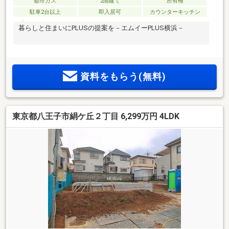
都市ガス
2階建て
所有権
駐車2台以上
即入居可
カウンターキッチン
暮らしと住まいにPLUSの提案を－エムイーPLUS横浜－
資料をもらう(無料)
東京都八王子市絹ケ丘２丁目 6,299万円 4LDK