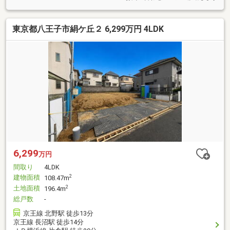
東京都八王子市絹ケ丘２ 6,299万円 4LDK
6,299
万円
間取り
4LDK
建物面積
2
108.47m
土地面積
2
196.4m
総戸数
-
京王線 北野駅 徒歩13分
京王線 長沼駅 徒歩14分