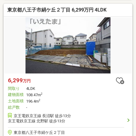
東京都八王子市絹ケ丘２丁目 6,299万円 4LDK
6,299
万円
間取り
4LDK
建物面積
2
108.47m
土地面積
2
196.4m
総戸数
-
京王電鉄京王線 長沼駅 徒歩13分
京王電鉄京王線 北野駅 徒歩13分
東京都八王子市絹ケ丘２丁目