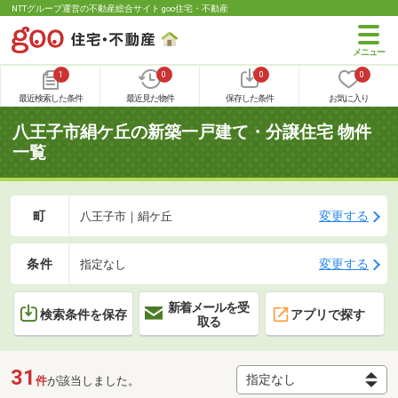
NTTグループ運営の不動産総合サイト goo住宅・不動産
1
0
0
0
最近検索した条件
最近見た物件
保存した条件
お気に入り
八王子市絹ケ丘の新築一戸建て・分譲住宅 物件
一覧
町
変更する
八王子市｜絹ケ丘
条件
変更する
指定なし
新着メールを受
検索条件を保存
アプリで探す
取る
31
件
が該当しました。