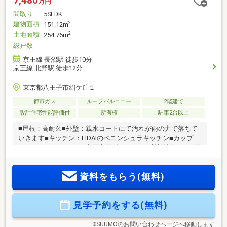
7,480
万円
間取り
5SLDK
建物面積
2
151.12m
土地面積
2
254.76m
総戸数
-
京王線 長沼駅 徒歩10分
京王線 北野駅 徒歩12分
東京都八王子市絹ケ丘１
都市ガス
ルーフバルコニー
2階建て
設計住宅性能評価付
所有権
駐車2台以上
■屋根：高耐久■外壁：親水コートにて汚れが雨の力で落ちて
いきます■キッチン：EIDAIのペニンシュラキッチン■カップボ
ード：EIDAIのキッチン背面収納付きW2700■断熱等級5（ua値
0.6以下）・C値1.0以下・耐震等級3の長期優良住宅
資料をもらう(無料)
見学予約をする(無料)
※SUUMOのお問い合わせページへ移動します