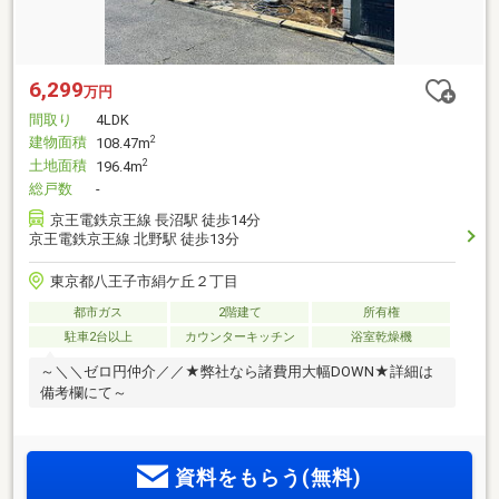
6,299
万円
間取り
4LDK
建物面積
2
108.47m
土地面積
2
196.4m
総戸数
-
京王電鉄京王線 長沼駅 徒歩14分
京王電鉄京王線 北野駅 徒歩13分
東京都八王子市絹ケ丘２丁目
都市ガス
2階建て
所有権
駐車2台以上
カウンターキッチン
浴室乾燥機
～＼＼ゼロ円仲介／／★弊社なら諸費用大幅DOWN★詳細は
備考欄にて～
資料をもらう(無料)