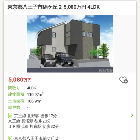
東京都八王子市絹ケ丘２ 5,080万円 4LDK
5,080
万円
間取り
4LDK
建物面積
2
110.97m
土地面積
2
186.9m
総戸数
-
京王線 北野駅 徒歩17分
京王線 長沼駅 徒歩20分
ＪＲ横浜線 片倉駅 徒歩32分
東京都八王子市絹ケ丘２