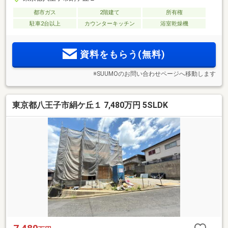
都市ガス
2階建て
所有権
駐車2台以上
カウンターキッチン
浴室乾燥機
資料をもらう(無料)
※SUUMOのお問い合わせページへ移動します
東京都八王子市絹ケ丘１ 7,480万円 5SLDK