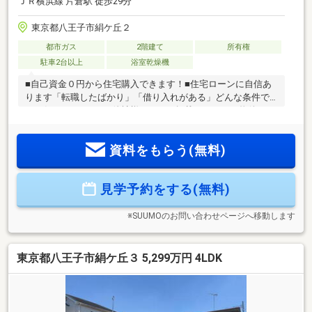
ＪＲ横浜線 片倉駅 徒歩29分
東京都八王子市絹ケ丘２
都市ガス
2階建て
所有権
駐車2台以上
浴室乾燥機
■自己資金０円から住宅購入できます！■住宅ローンに自信あ
ります「転職したばかり」「借り入れがある」どんな条件で
もお任せください！■他社様でネット掲載されている物件も、
まとめてご紹介可能です！■見学、お問合せにつきましては土
日に限らず平日、営業時間外でもご対応可能です！東亜住宅
資料をもらう(無料)
ではお客様が安心して頂けますよう常に新しい事を取り入れ
ております。経験豊富な知識でお客様の悩み事をしっかりと
解消いたします。お住まい探しは東亜住宅にお任せくださ
見学予約をする(無料)
い！ご見学予約は0120-60-1665【通話料無料】までお気軽に
お電話ください♪スマートフォンの方は右下の青いバナーより
お問合せ頂けます♪
※SUUMOのお問い合わせページへ移動します
東京都八王子市絹ケ丘３ 5,299万円 4LDK