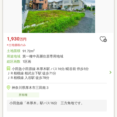
1,930
万円
※土地価格のみ
土地面積
2
91.72m
用途地域
第一種中高層住居専用地域
総区画数
1区画
小田急小田原線 本厚木駅 バス16分/糀谷前 停歩5分
ＪＲ相模線 相武台下駅 徒歩71分
ＪＲ相模線 入谷駅 徒歩78分
神奈川県厚木市三田南３
所有権
小田急線「本厚木」駅バス16分 三方角地です。