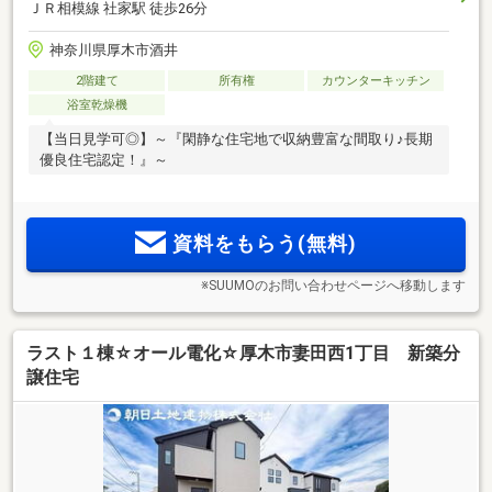
ＪＲ相模線 社家駅 徒歩26分
神奈川県厚木市酒井
2階建て
所有権
カウンターキッチン
浴室乾燥機
【当日見学可◎】～『閑静な住宅地で収納豊富な間取り♪長期
優良住宅認定！』～
資料をもらう(無料)
※SUUMOのお問い合わせページへ移動します
ラスト１棟☆オール電化☆厚木市妻田西1丁目 新築分
譲住宅