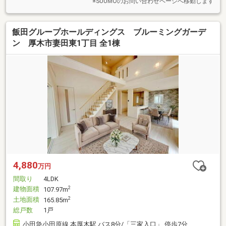
※SUUMOのお問い合わせページへ移動します
飯田グループホールディングス ブルーミングガーデ
ン 厚木市妻田東1丁目 全1棟
4,880
万円
間取り
4LDK
建物面積
2
107.97m
土地面積
2
165.85m
総戸数
1戸
小田急小田原線 本厚木駅 バス8分/「三家入口」 停歩7分