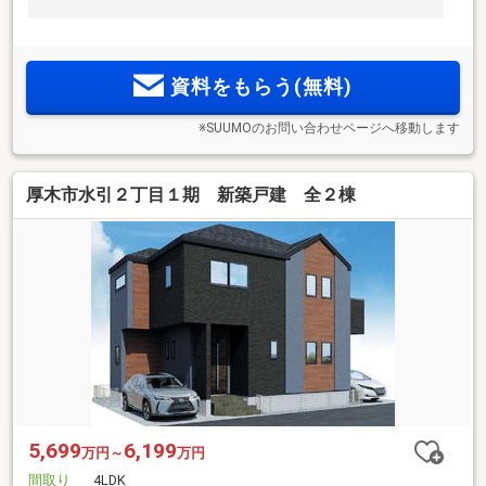
資料をもらう(無料)
※SUUMOのお問い合わせページへ移動します
厚木市水引２丁目１期 新築戸建 全２棟
5,699
6,199
万円～
万円
間取り
4LDK