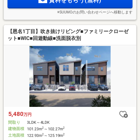
資料をもらう(無料)
※SUUMOのお問い合わせページへ移動します
【恩名1丁目】吹き抜けリビング■ファミリークローゼ
ット■WIC■回遊動線■洗面脱衣別
5,480
万円
間取り
3LDK～4LDK
建物面積
2
2
101.23m
～102.27m
土地面積
2
2
122.93m
～125.19m