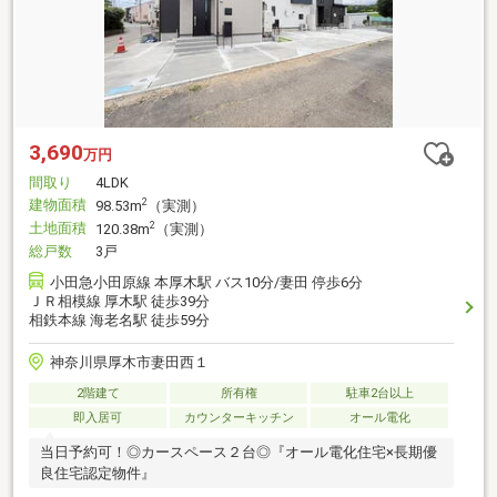
3,690
万円
間取り
4LDK
建物面積
2
98.53m
（実測）
土地面積
2
120.38m
（実測）
総戸数
3戸
小田急小田原線 本厚木駅 バス10分/妻田 停歩6分
ＪＲ相模線 厚木駅 徒歩39分
相鉄本線 海老名駅 徒歩59分
神奈川県厚木市妻田西１
2階建て
所有権
駐車2台以上
即入居可
カウンターキッチン
オール電化
当日予約可！◎カースペース２台◎『オール電化住宅×長期優
良住宅認定物件』