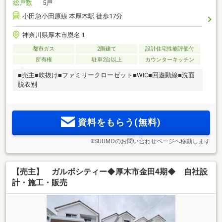
総戸数
5戸
小田急小田原線 本厚木駅 徒歩17分
神奈川県厚木市恩名１
都市ガス
2階建て
設計住宅性能評価付
所有権
駐車2台以上
カウンターキッチン
■売主■吹抜け■ファミリークローゼット■WIC■回遊動線■洗面
脱衣別
資料をもらう(無料)
※SUUMOのお問い合わせページへ移動します
【売主】 ガルボシティー◆厚木市金田4期◆ 自社設
計・施工・販売