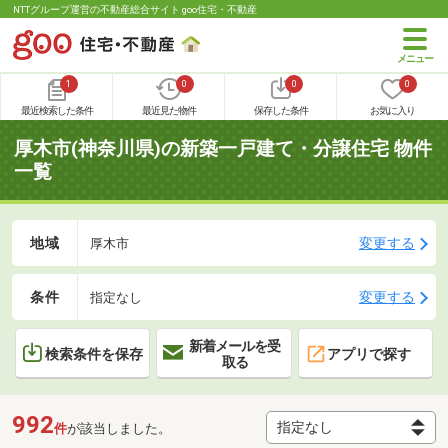
NTTグループ運営の不動産総合サイト goo住宅・不動産
1
0
0
0
最近検索した条件
最近見た物件
保存した条件
お気に入り
厚木市(神奈川県)の新築一戸建て・分譲住宅 物件
一覧
地域
変更する
厚木市
条件
変更する
指定なし
新着メールを受
検索条件を保存
アプリで探す
取る
992
件
が該当しました。