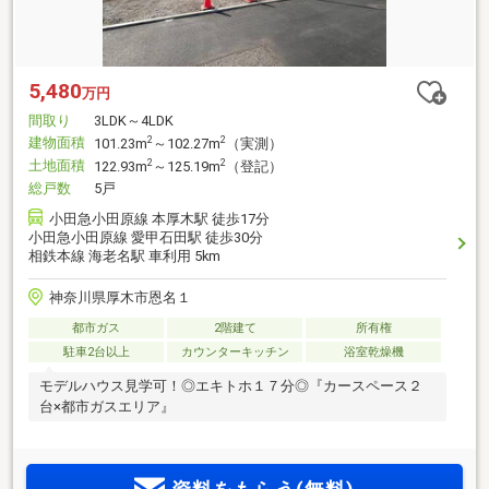
5,480
万円
間取り
3LDK～4LDK
建物面積
2
2
101.23m
～102.27m
（実測）
土地面積
2
2
122.93m
～125.19m
（登記）
総戸数
5戸
小田急小田原線 本厚木駅 徒歩17分
小田急小田原線 愛甲石田駅 徒歩30分
相鉄本線 海老名駅 車利用 5km
神奈川県厚木市恩名１
都市ガス
2階建て
所有権
駐車2台以上
カウンターキッチン
浴室乾燥機
モデルハウス見学可！◎エキトホ１７分◎『カースペース２
台×都市ガスエリア』