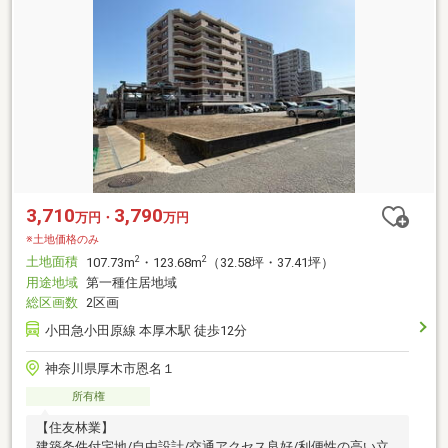
3,710
3,790
万円・
万円
※土地価格のみ
土地面積
2
2
107.73m
・123.68m
（32.58坪・37.41坪）
用途地域
第一種住居地域
総区画数
2区画
小田急小田原線 本厚木駅 徒歩12分
神奈川県厚木市恩名１
所有権
【住友林業】
建築条件付宅地/自由設計/交通アクセス良好/利便性の高い立