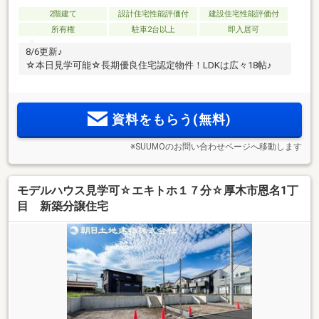
2階建て
設計住宅性能評価付
建設住宅性能評価付
所有権
駐車2台以上
即入居可
8/6更新♪
☆本日見学可能☆長期優良住宅認定物件！LDKは広々18帖♪
資料をもらう(無料)
※SUUMOのお問い合わせページへ移動します
モデルハウス見学可☆エキトホ１７分☆厚木市恩名1丁
目 新築分譲住宅