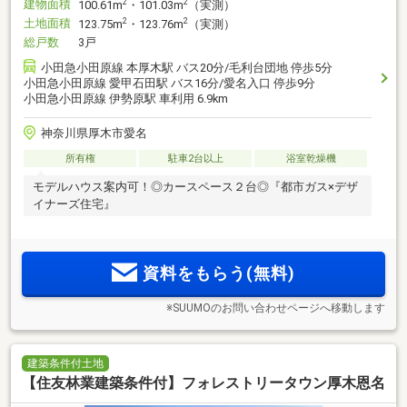
建物面積
2
2
100.61m
・101.03m
（実測）
土地面積
2
2
123.75m
・123.76m
（実測）
総戸数
3戸
小田急小田原線 本厚木駅 バス20分/毛利台団地 停歩5分
小田急小田原線 愛甲石田駅 バス16分/愛名入口 停歩9分
小田急小田原線 伊勢原駅 車利用 6.9km
神奈川県厚木市愛名
所有権
駐車2台以上
浴室乾燥機
モデルハウス案内可！◎カースペース２台◎『都市ガス×デザ
イナーズ住宅』
資料をもらう(無料)
※SUUMOのお問い合わせページへ移動します
建築条件付土地
【住友林業建築条件付】フォレストリータウン厚木恩名