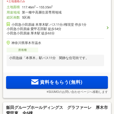
※土地価格のみ
土地面積
2
2
117.46m
～155.35m
用途地域
第一種中高層住居専用地域
総区画数
5区画
小田急小田原線 本厚木駅 バス11分/権現堂 停歩1分
小田急小田原線 愛甲石田駅 徒歩54分
小田急小田原線 厚木駅 徒歩63分
神奈川県厚木市温水
所有権
小田急線「本厚木」駅バス11分 閑静な住宅街です。
資料をもらう(無料)
※SUUMOのお問い合わせページへ移動します
飯田グループホールディングス グラファーレ 厚木市
愛甲東 全6棟