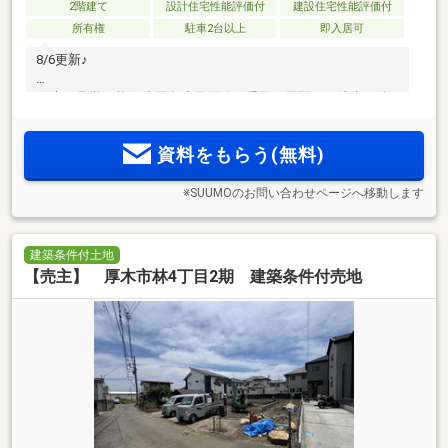
2階建て
設計住宅性能評価付
建設住宅性能評価付
所有権
駐車2台以上
即入居可
8/6更新♪
☆本日見学可能☆小田急小田原線 愛甲石田駅まで徒歩13分
資料をもらう(無料)
※SUUMOのお問い合わせページへ移動します
建築条件付土地
【売主】 厚木市林4丁目2期 建築条件付売地