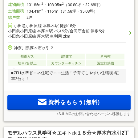
建物面積
2
2
101.85m
・108.05m
（30.80坪・32.68坪）
土地面積
2
2
104.41m
・116m
（31.58坪・35.08坪）
総戸数
2戸
小田急小田原線 本厚木駅 徒歩18分
小田急小田原線 本厚木駅 バス9分/合同庁舎前 停歩5分
小田急小田原線 厚木駅 車利用 2km
神奈川県厚木市水引２
都市ガス
2階建て
所有権
駐車2台以上
カウンターキッチン
浴室乾燥機
■ZEH水準省エネ住宅でエコ生活！子育てしやすい住環境♪駐
車2台可！
資料をもらう(無料)
※SUUMOのお問い合わせページへ移動します
モデルハウス見学可☆エキトホ１８分☆厚木市水引2丁