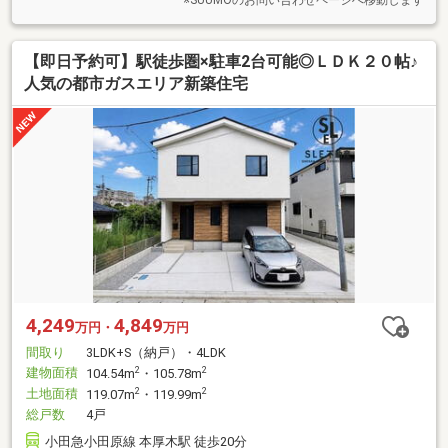
【即日予約可】駅徒歩圏×駐車2台可能◎ＬＤＫ２０帖♪
人気の都市ガスエリア新築住宅
4,249
4,849
万円・
万円
間取り
3LDK+S（納戸）・4LDK
建物面積
2
2
104.54m
・105.78m
土地面積
2
2
119.07m
・119.99m
総戸数
4戸
小田急小田原線 本厚木駅 徒歩20分