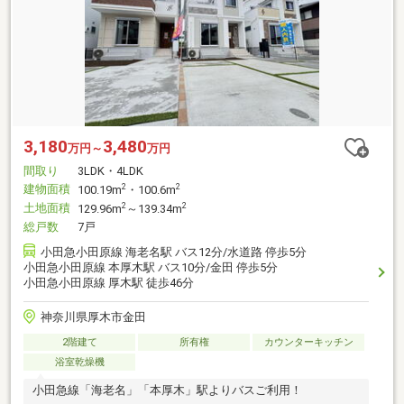
3,180
3,480
万円～
万円
間取り
3LDK・4LDK
建物面積
2
2
100.19m
・100.6m
土地面積
2
2
129.96m
～139.34m
総戸数
7戸
小田急小田原線 海老名駅 バス12分/水道路 停歩5分
小田急小田原線 本厚木駅 バス10分/金田 停歩5分
小田急小田原線 厚木駅 徒歩46分
神奈川県厚木市金田
2階建て
所有権
カウンターキッチン
浴室乾燥機
小田急線「海老名」「本厚木」駅よりバスご利用！