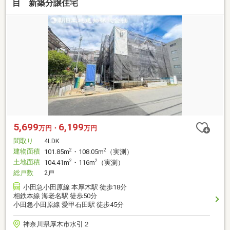
目 新築分譲住宅
5,699
6,199
万円・
万円
間取り
4LDK
建物面積
2
2
101.85m
・108.05m
（実測）
土地面積
2
2
104.41m
・116m
（実測）
総戸数
2戸
小田急小田原線 本厚木駅 徒歩18分
相鉄本線 海老名駅 徒歩50分
小田急小田原線 愛甲石田駅 徒歩45分
神奈川県厚木市水引２