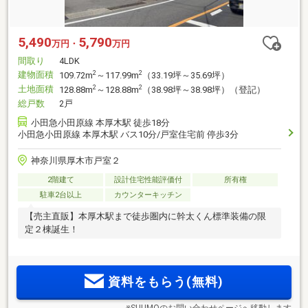
5,490
5,790
万円・
万円
間取り
4LDK
建物面積
2
2
109.72m
～117.99m
（33.19坪～35.69坪）
土地面積
2
2
128.88m
～128.88m
（38.98坪～38.98坪）（登記）
総戸数
2戸
小田急小田原線 本厚木駅 徒歩18分
小田急小田原線 本厚木駅 バス10分/戸室住宅前 停歩3分
神奈川県厚木市戸室２
2階建て
設計住宅性能評価付
所有権
駐車2台以上
カウンターキッチン
【売主直販】本厚木駅まで徒歩圏内に幹太くん標準装備の限
定２棟誕生！
資料をもらう(無料)
※SUUMOのお問い合わせページへ移動します