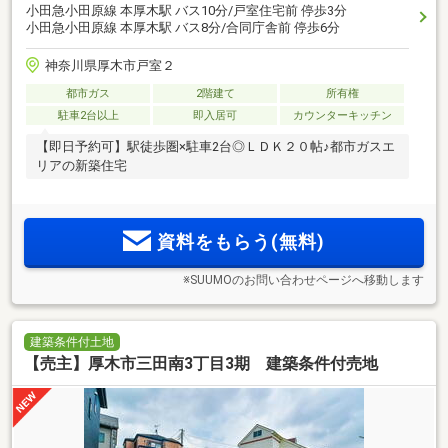
小田急小田原線 本厚木駅 バス10分/戸室住宅前 停歩3分
小田急小田原線 本厚木駅 バス8分/合同庁舎前 停歩6分
神奈川県厚木市戸室２
都市ガス
2階建て
所有権
駐車2台以上
即入居可
カウンターキッチン
【即日予約可】駅徒歩圏×駐車2台◎ＬＤＫ２０帖♪都市ガスエ
リアの新築住宅
資料をもらう(無料)
※SUUMOのお問い合わせページへ移動します
建築条件付土地
【売主】厚木市三田南3丁目3期 建築条件付売地