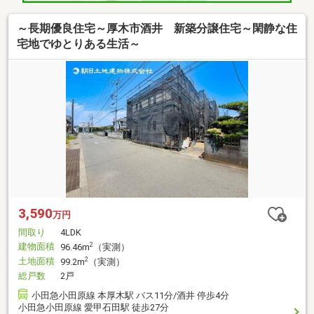
～長期優良住宅～厚木市酒井 新築分譲住宅～閑静な住
宅地でゆとりある生活～
3,590
万円
間取り
4LDK
建物面積
2
96.46m
（実測）
土地面積
2
99.2m
（実測）
総戸数
2戸
小田急小田原線 本厚木駅 バス11分/酒井 停歩4分
小田急小田原線 愛甲石田駅 徒歩27分