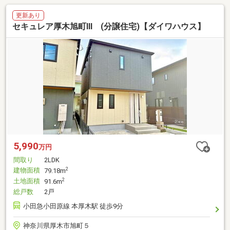
更新あり
セキュレア厚木旭町III (分譲住宅)【ダイワハウス】
5,990
万円
間取り
2LDK
建物面積
2
79.18m
土地面積
2
91.6m
総戸数
2戸
小田急小田原線 本厚木駅 徒歩9分
神奈川県厚木市旭町５