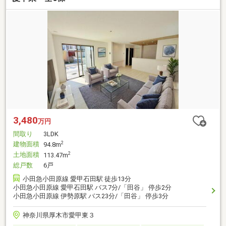
3,480
万円
間取り
3LDK
建物面積
2
94.8m
土地面積
2
113.47m
総戸数
6戸
小田急小田原線 愛甲石田駅 徒歩13分
小田急小田原線 愛甲石田駅 バス7分/「田谷」 停歩2分
小田急小田原線 伊勢原駅 バス23分/「田谷」 停歩3分
神奈川県厚木市愛甲東３