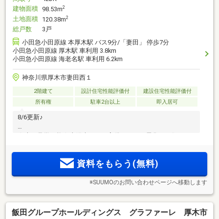
建物面積
2
98.53m
土地面積
2
120.38m
総戸数
3戸
小田急小田原線 本厚木駅 バス9分/「妻田」 停歩7分
小田急小田原線 厚木駅 車利用 3.8km
小田急小田原線 海老名駅 車利用 6.2km
神奈川県厚木市妻田西１
2階建て
設計住宅性能評価付
建設住宅性能評価付
所有権
駐車2台以上
即入居可
8/6更新♪
☆本日見学可能☆太陽光パネル完備！オール電化のお住まい♪
資料をもらう(無料)
※SUUMOのお問い合わせページへ移動します
飯田グループホールディングス グラファーレ 厚木市