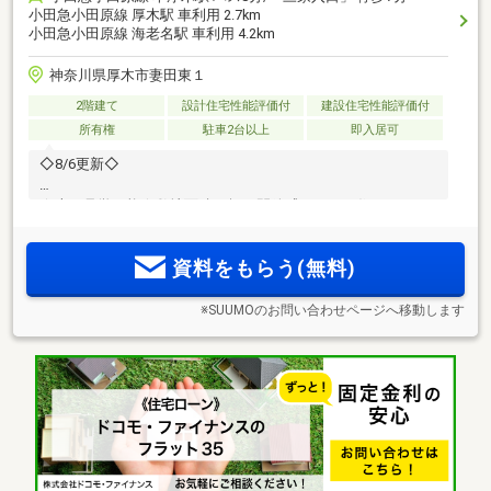
小田急小田原線 厚木駅 車利用 2.7km
小田急小田原線 海老名駅 車利用 4.2km
神奈川県厚木市妻田東１
2階建て
設計住宅性能評価付
建設住宅性能評価付
所有権
駐車2台以上
即入居可
◇8/6更新◇
☆本日見学可能☆敷地面積50坪！開放感のあるお住まい！
資料をもらう(無料)
※SUUMOのお問い合わせページへ移動します