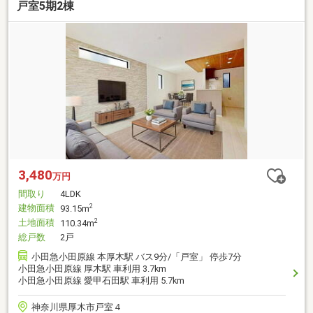
戸室5期2棟
3,480
万円
間取り
4LDK
建物面積
2
93.15m
土地面積
2
110.34m
総戸数
2戸
小田急小田原線 本厚木駅 バス9分/「戸室」 停歩7分
小田急小田原線 厚木駅 車利用 3.7km
小田急小田原線 愛甲石田駅 車利用 5.7km
神奈川県厚木市戸室４