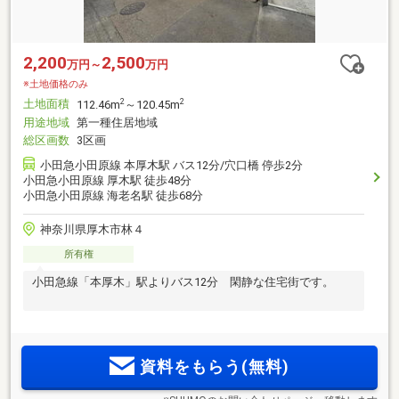
2,200
2,500
万円～
万円
※土地価格のみ
土地面積
2
2
112.46m
～120.45m
用途地域
第一種住居地域
総区画数
3区画
小田急小田原線 本厚木駅 バス12分/穴口橋 停歩2分
小田急小田原線 厚木駅 徒歩48分
小田急小田原線 海老名駅 徒歩68分
神奈川県厚木市林４
所有権
小田急線「本厚木」駅よりバス12分 閑静な住宅街です。
資料をもらう(無料)