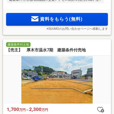
地
資料をもらう(無料)
※SUUMOのお問い合わせページへ移動します
建築条件付土地
【売主】 厚木市温水7期 建築条件付売地
1,700
2,300
万円～
万円