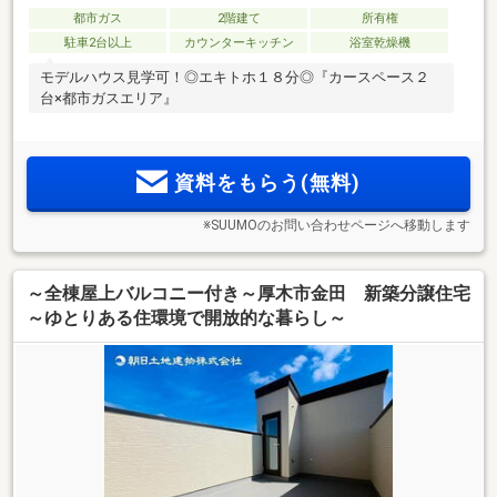
都市ガス
2階建て
所有権
駐車2台以上
カウンターキッチン
浴室乾燥機
モデルハウス見学可！◎エキトホ１８分◎『カースペース２
台×都市ガスエリア』
資料をもらう(無料)
※SUUMOのお問い合わせページへ移動します
～全棟屋上バルコニー付き～厚木市金田 新築分譲住宅
～ゆとりある住環境で開放的な暮らし～