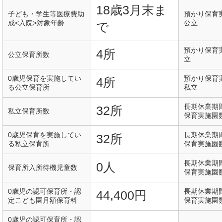
18歳3月末ま
子ども・学生等医療費助
預かり保育
成<入院>対象年齢
公立
で
預かり保育
4所
公立保育所数
立
0歳児保育を実施してい
預かり保育
4所
る公立保育所
私立
長期休業期
32所
私立保育所数
保育実施園
0歳児保育を実施してい
長期休業期
32所
る私立保育所
保育実施園
長期休業期
0人
保育所入所待機児童数
保育実施園
0歳児の認可保育所・認
長期休業期
44,400円
定こども園月額保育料
保育実施園
0歳児の認可保育所・認