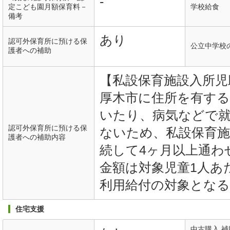
-
定こども園月額保育料－
学校給食
備考
あり
認可外保育所に預ける保
公立中学校
護者への補助
【私設保育施設入所児
厚木市に住所を有する
いたり、病気などで
認可外保育所に預ける保
ないため、私設保育施
護者への補助内容
続して4ヶ月以上通わ
金額は対象児童1人あ
利用給付の対象となる
住宅支援
中古購入 