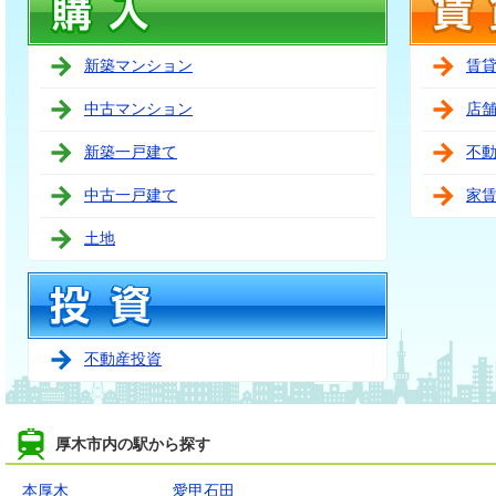
新築マンション
賃
中古マンション
店
新築一戸建て
不
中古一戸建て
家
土地
不動産投資
厚木市内の駅から探す
本厚木
愛甲石田