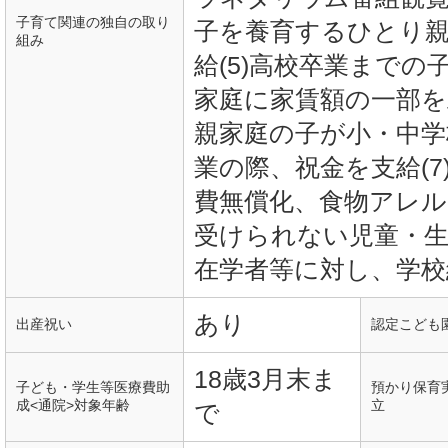
子育て関連の独自の取り
子を養育するひとり親
組み
給(5)高校卒業まで
家庭に家賃額の一部を助
親家庭の子が小・中学
業の際、祝金を支給(7
費無償化、食物アレル
受けられない児童・生
在学者等に対し、学校
あり
出産祝い
認定こども
18歳3月末ま
子ども・学生等医療費助
預かり保育
成<通院>対象年齢
立
で