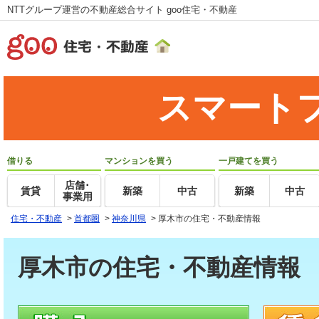
NTTグループ運営の不動産総合サイト goo住宅・不動産
スマート
借りる
マンションを買う
一戸建てを買う
店舗･
賃貸
新築
中古
新築
中古
事業用
住宅・不動産
>
首都圏
>
神奈川県
>
厚木市の住宅・不動産情報
厚木市の住宅・不動産情報