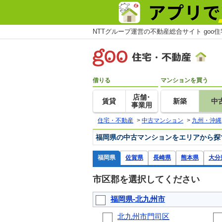
NTTグループ運営の不動産総合サイト goo
借りる
マンションを買う
店舗･
賃貸
新築
中
事業用
住宅・不動産
>
中古マンション
>
九州・沖縄
福岡県の中古マンションをエリアから探
福岡県
佐賀県
長崎県
熊本県
大分
市区郡を選択してください
福岡県-北九州市
北九州市門司区