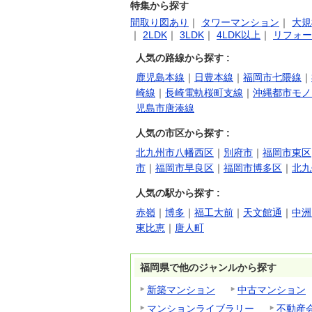
特集から探す
間取り図あり
｜
タワーマンション
｜
大規
｜
2LDK
｜
3LDK
｜
4LDK以上
｜
リフォー
人気の路線から探す :
鹿児島本線
｜
日豊本線
｜
福岡市七隈線
｜
崎線
｜
長崎電軌桜町支線
｜
沖縄都市モノ
児島市唐湊線
人気の市区から探す :
北九州市八幡西区
｜
別府市
｜
福岡市東区
市
｜
福岡市早良区
｜
福岡市博多区
｜
北九
人気の駅から探す :
赤嶺
｜
博多
｜
福工大前
｜
天文館通
｜
中洲
東比恵
｜
唐人町
福岡県で他のジャンルから探す
新築マンション
中古マンション
マンションライブラリー
不動産