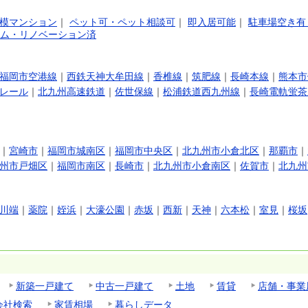
模マンション
｜
ペット可・ペット相談可
｜
即入居可能
｜
駐車場空き有
ム・リノベーション済
福岡市空港線
｜
西鉄天神大牟田線
｜
香椎線
｜
筑肥線
｜
長崎本線
｜
熊本市
レール
｜
北九州高速鉄道
｜
佐世保線
｜
松浦鉄道西九州線
｜
長崎電軌蛍茶
｜
宮崎市
｜
福岡市城南区
｜
福岡市中央区
｜
北九州市小倉北区
｜
那覇市
｜
州市戸畑区
｜
福岡市南区
｜
長崎市
｜
北九州市小倉南区
｜
佐賀市
｜
北九州
川端
｜
薬院
｜
姪浜
｜
大濠公園
｜
赤坂
｜
西新
｜
天神
｜
六本松
｜
室見
｜
桜坂
新築一戸建て
中古一戸建て
土地
賃貸
店舗・事業
会社検索
家賃相場
暮らしデータ