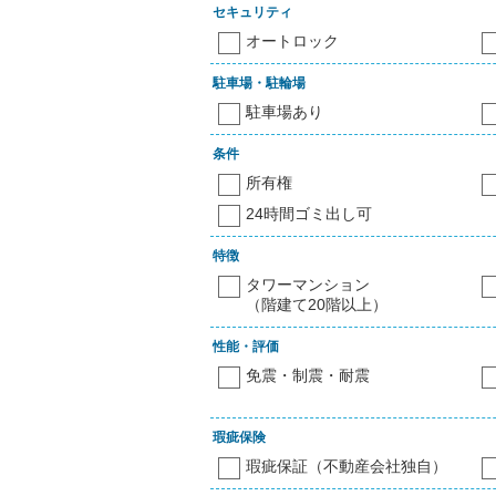
セキュリティ
オートロック
駐車場・駐輪場
駐車場あり
条件
所有権
24時間ゴミ出し可
特徴
タワーマンション
（階建て20階以上）
性能・評価
免震・制震・耐震
瑕疵保険
瑕疵保証（不動産会社独自）