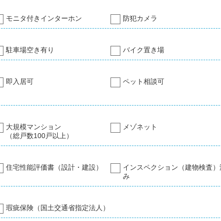
モニタ付きインターホン
防犯カメラ
駐車場空き有り
バイク置き場
即入居可
ペット相談可
大規模マンション
メゾネット
（総戸数100戸以上）
住宅性能評価書（設計・建設）
インスペクション（建物検査）
み
瑕疵保険（国土交通省指定法人）