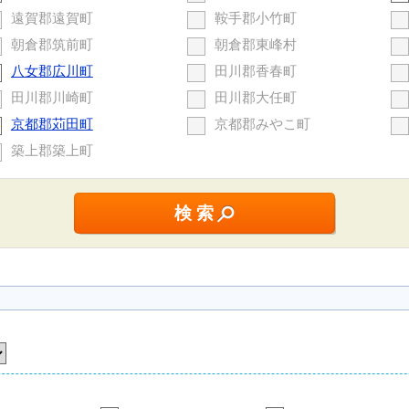
遠賀郡遠賀町
鞍手郡小竹町
朝倉郡筑前町
朝倉郡東峰村
八女郡広川町
田川郡香春町
田川郡川崎町
田川郡大任町
京都郡苅田町
京都郡みやこ町
築上郡築上町