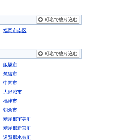
町名で絞り込む
福岡市南区
町名で絞り込む
飯塚市
筑後市
中間市
大野城市
福津市
朝倉市
糟屋郡宇美町
糟屋郡新宮町
遠賀郡水巻町