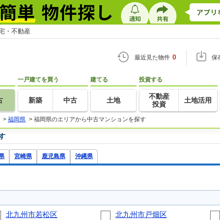
住宅・不動産
0
最近見た物件
保
一戸建てを買う
建てる
投資する
不動産
古
新築
中古
土地
土地活用
投資
>
福岡県
>
福岡県のエリアから中古マンションを探す
す
県
宮崎県
鹿児島県
沖縄県
北九州市若松区
北九州市戸畑区