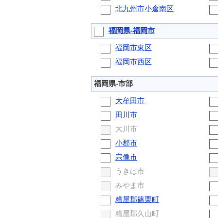
北九州市小倉南区
福岡県-福岡市
福岡市東区
福岡市西区
福岡県-市部
大牟田市
田川市
大川市
小郡市
宗像市
うきは市
みやま市
糟屋郡篠栗町
糟屋郡久山町