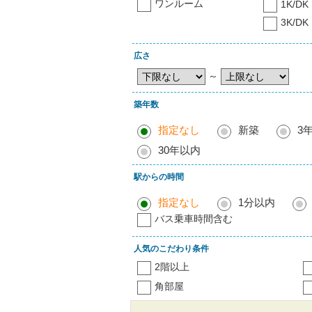
ワンルーム
1K/DK
3K/DK
広さ
～
築年数
指定なし
新築
3
30年以内
駅からの時間
指定なし
1分以内
バス乗車時間含む
人気のこだわり条件
2階以上
角部屋