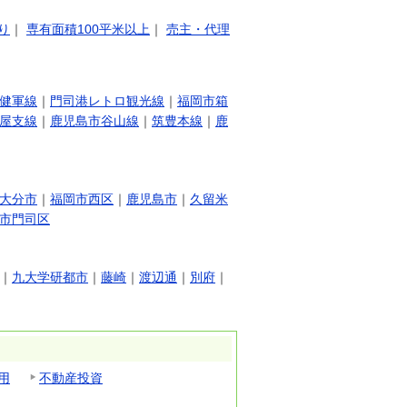
り
｜
専有面積100平米以上
｜
売主・代理
健軍線
｜
門司港レトロ観光線
｜
福岡市箱
屋支線
｜
鹿児島市谷山線
｜
筑豊本線
｜
鹿
大分市
｜
福岡市西区
｜
鹿児島市
｜
久留米
市門司区
｜
九大学研都市
｜
藤崎
｜
渡辺通
｜
別府
｜
用
不動産投資