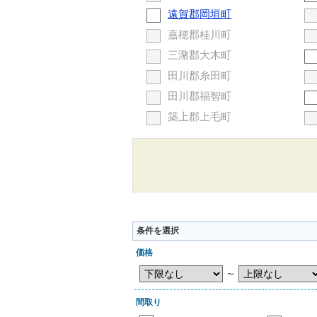
遠賀郡岡垣町
嘉穂郡桂川町
三潴郡大木町
田川郡糸田町
田川郡福智町
築上郡上毛町
条件を選択
価格
～
間取り