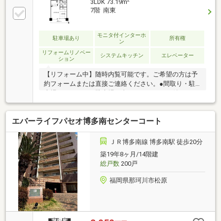
3LDK 73.19m
7階 南東
モニタ付インターホ
駐車場あり
所有権
ン
リフォームリノベー
システムキッチン
エレベーター
ション
【リフォーム中】随時内覧可能です。ご希望の方は予
約フォームまたは直接ご連絡ください。●間取り・駐
車場・３ＬＤＫ・駐車場１台・オートロック付きマン
ション●公共機関・ＪＲ博多南線 博多南 徒歩１８
分 ●周辺環境［ショッピング施設］ マックスバリ
エバーライフパセオ博多南センターコート
ュ那珂川店まで１８２ｍ［コンビニ］ セブンイレブ
ン那珂川松木２丁目店まで３５０ｍ［中学校］ 那珂
川市立那珂川南中学校まで１，５２６ｍ［小学校］
ＪＲ博多南線 博多南駅 徒歩20分
那珂川市立安徳小学校まで５５０ｍ［病 院］ 社会
築19年8ヶ月/14階建
医療法人喜悦会ちくし那珂川病院まで９０８ｍ［郵便
総戸数
200戸
局］ 那珂川王塚台郵便局まで２１６ｍ［銀 行］
福岡銀行那珂川支店まで１，９１０ｍ
福岡県那珂川市松原