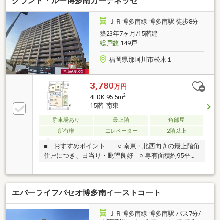
グランド・ルー博多南ガーデネッセ
ルコニーで日差しが降り注ぎ、最上階の15階から見え
る景色をお楽しみいただけます＜周辺環境も充実して
おります＞◇（博多駅まで直通）博多南駅まで徒歩8
ＪＲ博多南線 博多南駅 徒歩8分
分◇（ちょっとした買い物にも）ローソンまで徒歩4
築23年7ヶ月/15階建
分◇（ハローデイでそろわない日用品も）サンドラッ
総戸数
149戸
グまで徒歩4分
福岡県那珂川市松木１
3,780
万円
2
4LDK 95.5m
15階 南東
駐車場あり
最上階
角部屋
所有権
エレベーター
2階以上
■ おすすめポイント ○ 南東・北西向きの最上階角
住戸につき、日当り・眺望良好 ○ 専有面積約95平米
の4LDK ○ 約18.3帖の広々としたLDK ○ 勝手口の
ある対面式キッチン ○ 浴室に窓有り ○ 室内丁寧
にご使用されております
エバーライフパセオ博多南イーストコート
ＪＲ博多南線 博多南駅 バス7分/