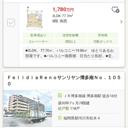
1,780
万円
2
3LDK 77.7m
8階 南西
駐車場あり
浴室乾燥機
所有権
エレベーター
2階以上
宅配ボックス
■3LDK、77.70㎡、バルコニー19.86㎡ ゆとりあるお
部屋です。■バルコニー南西側 日当たり良好。■玄関
前ポーチ有 門扉もございます。■各部屋に手すり
有 ご高齢の方もご安心頂けます。■那珂川市立岩戸
北小学校まで約3分！お子様の通学路もご安心頂けま
ＦｅｌｉｄｉａＲｅｎｏサンリヤン博多南Ｎｏ．１０５
す。■建物内に便利なトランクルームがございます。
(サイズ、空き状況は随時確認が必要)
０
ＪＲ博多南線 博多南駅 徒歩16分
築30年7ヶ月/9階建
総戸数
118戸
福岡県那珂川市松木４