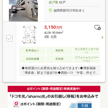
総戸数
62戸
福岡県那珂川市松木１
3,150
万円
2
4LDK 90.84m
3階 北西
モニタ付インターホ
駐車場あり
角部屋
ン
リフォームリノベー
浴室乾燥機
所有権
ション
◆角部屋のため景色を独り占めできます♪◆博多南線
「博多南」駅まで徒歩7分◆西鉄バス「中原」停まで
徒歩１分まずはお客様の【希望】や【理想】をお聞か
せ下さい。安心安全で、必ず【思い出に残る取引】を
お約束致します。不動産のことなら、信頼の近鉄グル
ープ【近鉄不動産・高柳】にお任せ下さい!!【資料請
求】又は【見学予約】ボタンをクリック又は近鉄不動
産 大橋営業所【フリーダイヤル:0800-111-2084】まで
お気軽にご連絡下さいませ。までお気軽にご連絡下さ