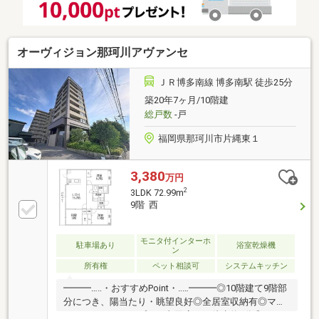
いませ。
オーヴィジョン那珂川アヴァンセ
ＪＲ博多南線 博多南駅 徒歩25分
築20年7ヶ月/10階建
総戸数
-戸
福岡県那珂川市片縄東１
3,380
万円
2
3LDK 72.99m
9階 西
モニタ付インターホ
駐車場あり
浴室乾燥機
ン
所有権
ペット相談可
システムキッチン
━━━…‥・おすすめPoint・‥…━━━◎10階建て9階部
分につき、陽当たり・眺望良好◎全居室収納有◎マッ
クスバリュエクスプレス老司店まで徒歩約8分◎マル