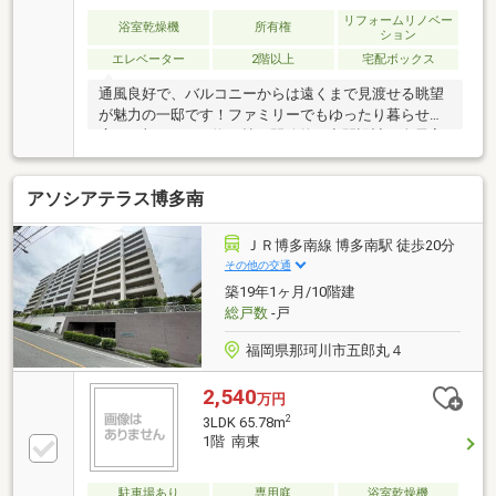
リフォームリノベー
浴室乾燥機
所有権
ション
エレベーター
2階以上
宅配ボックス
通風良好で、バルコニーからは遠くまで見渡せる眺望
が魅力の一邸です！ファミリーでもゆったり暮らせる
広さに加え、LDK約17帖の開放的な空間設計。全居室
収納付きで、お部屋をすっきり使えるのも嬉しいポイ
ントです。2024年にはガスコンロからIHへ変更済み。
アソシアテラス博多南
家事のしやすさと安全性にも配慮されています。スー
パー・コンビニ・ドラッグストア・郵便局が徒歩5分
圏内に揃い、生活利便性も良好！「広さ」「眺望」
ＪＲ博多南線 博多南駅 徒歩20分
「住環境」のバランスが取れた、長く快適に暮らせる
その他の交通
マンションです。
築19年1ヶ月/10階建
総戸数
-戸
福岡県那珂川市五郎丸４
2,540
万円
2
3LDK 65.78m
1階 南東
駐車場あり
専用庭
浴室乾燥機