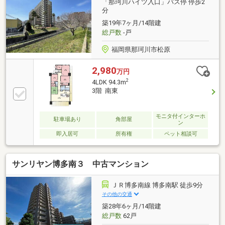
「那珂川ハイツ入口」バス停 停歩2
分
築19年7ヶ月/14階建
総戸数
-戸
福岡県那珂川市松原
2,980
万円
2
4LDK 94.3m
3階 南東
モニタ付インターホ
駐車場あり
角部屋
ン
即入居可
所有権
ペット相談可
サンリヤン博多南３ 中古マンション
ＪＲ博多南線 博多南駅 徒歩9分
その他の交通
築28年6ヶ月/14階建
総戸数
62戸