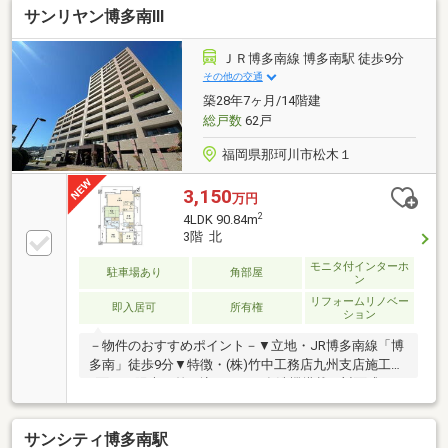
サンリヤン博多南Ⅲ
店】徒歩【１分】●【安徳小学校】 【那珂川南中学
校】●管理費【７９２０円】修繕費【７２７０円】●借
入金額【３１５０万円】金利【０．９７５％】返済期
ＪＲ博多南線 博多南駅 徒歩9分
間【３５年】※月々返済【８８，５５３円】返済期間
その他の交通
【５０年】※月々返済【６６，３５３円】●住宅ローン
築28年7ヶ月/14階建
●資金計画●税金関係●購入の流れを全て分かりやすく
総戸数
62戸
ご説明いたします。
福岡県那珂川市松木１
3,150
万円
2
4LDK 90.84m
3階 北
モニタ付インターホ
駐車場あり
角部屋
ン
リフォームリノベー
即入居可
所有権
ション
－物件のおすすめポイント－▼立地・JR博多南線「博
多南」徒歩9分▼特徴・(株)竹中工務店九州支店施工・
2面から陽光が差し込むLDK・食洗機搭載の対面式カウ
ンターキッチン・全居室に収納スペースを確保・3面
バルコニー、外玄関・キッチン・洗面室からも出入り
サンシティ博多南駅
可・門扉付玄関ポーチ有▼室内リフォーム履歴【2018