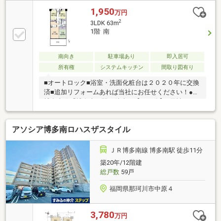
1,950
万円
2
3LDK 63m
1階 南
南向き
駐車場あり
即入居可
所有権
システムキッチン
間取り図有り
■オートロック■浴室・洗面化粧台は２０２０年に交換
済■追加リフォームあれば当社にお任せください！●JR
博多南線「博多南」駅 徒歩で【１０分】●天神まで
車で【２０分】博多まで車で【２２分】●スーパー
【ハローデイ 那珂川店】徒歩【５分】●【安徳小学
アソシア博多南ロハスザスタイル
校】 【那珂川南中学校】●管理費【６２００円】修
繕費【９４８０円】●借入金額【１９５０万円】金利
【０．９７５％】返済期間【３５年】※月々返済【５
ＪＲ博多南線 博多南駅 徒歩11分
４，８１８円】返済期間【５０年】※月々返済【４
築20年/12階建
１，０７５円】●住宅ローン●資金計画●税金関係●購入
総戸数
59戸
の流れを全て分かりやすくご説明いたします。
福岡県那珂川市中原４
3,780
万円