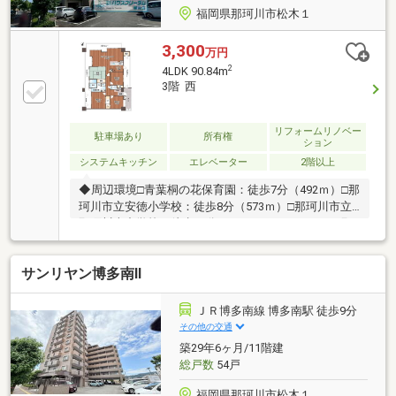
福岡県那珂川市松木１
3,300
万円
2
4LDK 90.84m
3階 西
リフォームリノベー
駐車場あり
所有権
ション
システムキッチン
エレベーター
2階以上
◆周辺環境□青葉桐の花保育園：徒歩7分（492ｍ）□那
珂川市立安徳小学校：徒歩8分（573ｍ）□那珂川市立
那珂川南中学校：徒歩29分（2300ｍ）□ハローデイ那
珂川店：徒歩2分（117ｍ）お客様のご都合に合わせ
て、『知りたい情報だけ』という短時間のご案内も可
サンリヤン博多南Ⅱ
能です。◆弊社独自サービス・FPに人生設計＆資金計
画を無料相談♪・オプション工事を住宅ローンに組み
込んで賢く買い物！※詳しくは「イベント情報」をご
ＪＲ博多南線 博多南駅 徒歩9分
覧下さい。☆弊社スタッフが福岡市内含め全物件をご
その他の交通
案内します☆
築29年6ヶ月/11階建
総戸数
54戸
福岡県那珂川市松木１