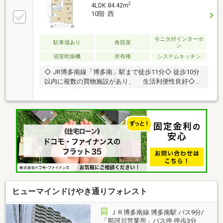
2
4LDK 84.42m
10階 西
モニタ付インターホ
駐車場あり
角部屋
ン
浴室乾燥機
所有権
システムキッチン
◇ JR博多南線「博多南」駅まで徒歩11分◇ 徒歩10分
以内に複数の買物施設があり、 生活利便性良好◇
12階建10階部分の角部屋 → 2面バルコニー（約
25.44㎡） → キッチンに「勝手口」有 → 浴室に
「窓」有◇ 洗面所２Wayで便利な生活動線
ヒューマインドけやき通りフォレスト
ＪＲ博多南線 博多南駅 バス9分/
「那珂川営業所」バス停 停歩3分