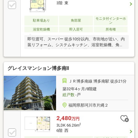
3階 東
モニタ付インターホ
駐車場あり
角部屋
ン
浴室乾燥機
即入居可
所有権
即引渡可、スーパー 徒歩10分以内、市街地が近い、内
装リフォーム、システムキッチン、浴室乾燥機、角住
戸、陽当り良好、全居室収納、駅まで平坦、ＬＤＫ１
５畳以上、和室、始発駅、ハイルーフ駐車場空きあ
り、３面採光、バリアフリー、２面以上バルコニー、
グレイスマンション博多南Ⅱ
平面駐車場、オートバス、温水洗浄便座、浴室に窓、
ＴＶモニタ付インターホン、前面棟無、通風良好、ペ
ット相談、平坦地、エレベーター、宅配ボックス、駐
ＪＲ博多南線 博多南駅 徒歩21分
輪場、バイク置場、高機能トイレ
築32年4ヶ月/8階建
総戸数
-戸
福岡県那珂川市片縄２
2,480
万円
2
3LDK 66.26m
6階 西