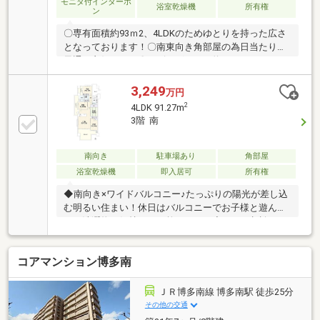
リティ面にも配慮された安心の住環境！◆ＩＨクッキ
モニタ付インターホ
浴室乾燥機
所有権
ン
ングヒーター採用で、お手入れラクラク＆火を使わず
安心です♪
〇専有面積約93ｍ2、4LDKのためゆとりを持った広さ
となっております！〇南東向き角部屋の為日当たり、
風通し良好です！〇リビングテラス約40ｍ2となって
おり、こちらから那珂川の花火大会を一望することが
出来ます！〇リビングは約17帖あり充分な広さです！
3,249
万円
〇駐車場1住戸1台完備しております！〇WICが2箇所あ
2
4LDK 91.27m
りポーチもある為収納スペースも充実しております！
3階 南
〇JR博多南線博多南駅徒歩約20分と博多への通勤通学
にも便利です！〇西鉄バス那珂川ハイツ入口バス停徒
歩約6分と天神への通勤も便利です！〇安徳南小学校
南向き
駐車場あり
角部屋
徒歩約13分、那珂川南中学校徒歩約15分とどちらも徒
浴室乾燥機
即入居可
所有権
歩圏内となっております！
◆南向き×ワイドバルコニー♪たっぷりの陽光が差し込
む明るい住まい！休日はバルコニーでお子様と遊んだ
り、洗濯物も気持ちよく乾きます。◆ペット相談OK♪
大切な家族の一員と一緒に暮らせる嬉しい住まい！◆
生活利便性良好！スーパーやバス停が徒歩圏内のた
コアマンション博多南
め、毎日のお買い物や通勤・通学もスムーズ。◆博多
南駅まで車で5分♪博多方面へのアクセスも良好で、通
勤もお出かけも快適！都市の利便性と落ち着いた住環
ＪＲ博多南線 博多南駅 徒歩25分
境を両立できます。◆ゆとりの4LDK♪家族それぞれの
その他の交通
個室はもちろん、在宅ワークや趣味部屋にも対応可