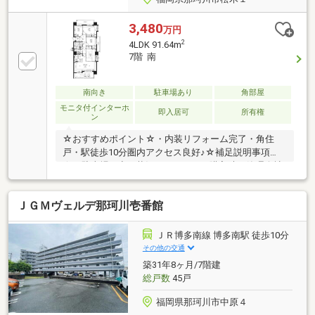
3,480
万円
2
4LDK 91.64m
7階 南
南向き
駐車場あり
角部屋
モニタ付インターホ
即入居可
所有権
ン
☆おすすめポイント☆・内装リフォーム完了・角住
戸・駅徒歩10分圏内アクセス良好♪☆補足説明事項
☆・駐車場の空き状況については、購入時に管理会社
への確認が必要となります 令和8年7月14日の確認で
は、2台空きでした☆アピールポイント☆・弊社は、
ＪＧＭヴェルデ那珂川壱番館
金融機関経験者が在籍しておりますので、住宅ロー
ン、事業資金、 その他、資金繰りい関して強みとし
ております！・住宅の探し方、その際の注意点等は案
ＪＲ博多南線 博多南駅 徒歩10分
内を通じてお客様に情報提供をしております。・融資
その他の交通
に自信のない方も、その他のお悩みごとも、気軽にご
築31年8ヶ月/7階建
相談下さい！担当 髙田 080-1754-5641
総戸数
45戸
福岡県那珂川市中原４