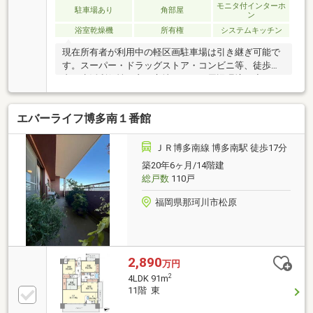
モニタ付インターホ
駐車場あり
角部屋
ン
浴室乾燥機
所有権
システムキッチン
現在所有者が利用中の軽区画駐車場は引き継ぎ可能で
す。スーパー・ドラッグストア・コンビニ等、徒歩圏
内で生活利便性の良い立地です。≪周辺環境≫◇トラ
イアル那珂川店まで徒歩約2分（約120ｍ）◇マックス
バリュ那珂川店まで徒歩約3分（約220ｍ）◇セブンイ
エバーライフ博多南１番館
レブン那珂川松木6丁目店まで徒歩約5分（約380ｍ）
◇ドラッグストアモリ那珂川店まで徒歩約6分（約420
ｍ）◇ドラッグコスモス那珂川店まで徒歩約6分（約
ＪＲ博多南線 博多南駅 徒歩17分
470ｍ）◇中原公園まで徒歩約3分（約160ｍ）◇那珂
築20年6ヶ月/14階建
川王塚台郵便局まで徒歩約5分（約350ｍ）※ＣＧ加工
総戸数
110戸
で、一部家具等を消しています。
福岡県那珂川市松原
2,890
万円
2
4LDK 91m
11階 東