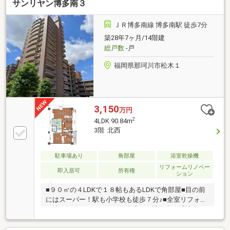
サンリヤン博多南３
ＪＲ博多南線 博多南駅 徒歩7分
築28年7ヶ月/14階建
総戸数
-戸
福岡県那珂川市松木１
3,150
万円
2
4LDK 90.84m
3階 北西
駐車場あり
角部屋
浴室乾燥機
リフォームリノベー
即入居可
所有権
ション
■９０㎡の４LDKで１８帖もあるLDKで角部屋■目の前
にはスーパー！駅も小学校も徒歩７分♪■全室リフォー
ム済！３面バルコニーで採光◎●JR博多南線「博多
南」駅 徒歩で【７分】●天神まで車で【２０分】博
多まで車で【１６分】●スーパー【ハローデイ 那珂川