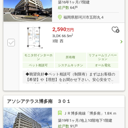
築16年1ヶ月/7階建
総戸数
64戸
福岡県那珂川市五郎丸４
2,590
万円
2
3LDK 66.5m
3階 西
モニタ付インターホ
リフォームリノベー
所有権
ン
ション
ペット相談可
システムキッチン
オール電化
◆眺望良好◆ペット相談可（制限有）まずはお客様の
【希望】や【理想】をお聞かせ下さい。安心安全で、
必ず【思い出に残る取引】をお約束致します。不動産
のことなら、信頼の近鉄グループ【近鉄不動産・高
柳】にお任せ下さい!!【資料請求】又は【見学予約】ボ
アソシアテラス博多南 ３０１
タンをクリック又は近鉄不動産 大橋営業所【フリーダ
イヤル:0800-111-2084】までお気軽にご連絡下さいま
せ。までお気軽にご連絡下さいませ。
ＪＲ博多南線「博多南」1.8Ｋｍ
築19年1ヶ月/地上10階地下1階建
総戸数
91戸