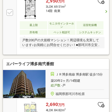
2,950
万円
2
3LDK 69.51m
14階 南東
モニタ付インターホ
最上階
浴室乾燥機
ン
所有権
ペット相談可
システムキッチン
戸数200戸の大規模マンション！周辺環境も充実して
います♪お気軽にお問合せください！■那珂川市立安徳
南小学校まで徒歩約１９分■那珂川市立那珂川南中学
校まで徒歩約２０分■マックスバリュ那珂川店まで徒
歩約５分■セブンイレブン那珂川松木６丁目店まで徒
エバーライフ博多南弐番館
歩約４分■ドラッグストアモリ那珂川店まで徒歩約２
分内覧予約やお問合せお待ちしております！
ＪＲ博多南線 博多南駅 徒歩15分
築20年2ヶ月/14階建
総戸数
-戸
福岡県那珂川市松原
2,690
万円
2
4LDK 84.82m