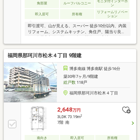
モニタ付インターホ
角部屋
ルーフバルコニー
ン
リフォームリノベー
即入居可
所有権
ション
即引渡可、山が見える、スーパー 徒歩10分以内、内装
リフォーム、システムキッチン、角住戸、陽当り良
好、全居室収納、駅まで平坦、閑静な住宅地、始発
駅、シャワー付洗面化粧台、３面採光、平面駐車場、
オートバス、温水洗浄便座、ＴＶモニタ付インターホ
福岡県那珂川市松木４丁目 9階建
ン、前面棟無、通風良好、全居室フローリング、眺望
良好、ペット相談、小学校 徒歩10分以内、ルーフバル
コニー、平坦地、エレベーター、宅配ボックス、駐輪
博多南線 博多南駅 徒歩16分
場、整備された歩道
築30年7ヶ月/9階建
総戸数
118戸
福岡県那珂川市松木４丁目
2,648
万円
2
3LDK 73.19m
7階 南
南向き
即入居可
所有権