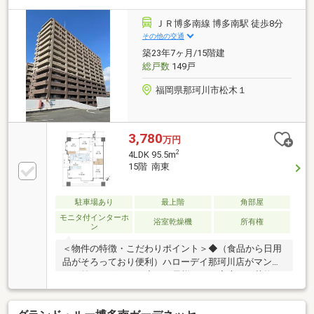
ＪＲ博多南線 博多南駅 徒歩8分
その他の交通
築23年7ヶ月/15階建
総戸数
149戸
福岡県那珂川市松木１
3,780
万円
2
4LDK 95.5m
15階 南東
駐車場あり
最上階
角部屋
モニタ付インターホ
浴室乾燥機
所有権
ン
＜物件の特徴・こだわりポイント＞◆（食品から日用
品がそろっており便利）ハローデイ那珂川店がマンシ
ョン前にございます◆（お子様のいる家庭や、荷物が
多い方にもおすすめ）部屋をしっかりと分けられ、
広々とした4LDKです◆（陽当たり・眺望良好）3面バ