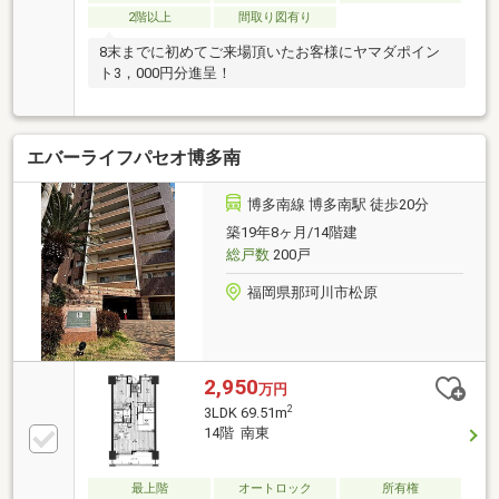
2階以上
間取り図有り
8末までに初めてご来場頂いたお客様にヤマダポイン
ト3，000円分進呈！
エバーライフパセオ博多南
博多南線 博多南駅 徒歩20分
築19年8ヶ月/14階建
総戸数
200戸
福岡県那珂川市松原
2,950
万円
2
3LDK 69.51m
14階 南東
最上階
オートロック
所有権