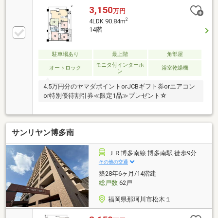
好◆安徳北小学校まで徒歩８分！お子さまの通学も安
3,150
万円
心◆家族団らんのリビングは２面採光で明るく開放的
2
4LDK 90.84m
な空間です◆リビング横にはゴロンと横になれる落ち
14階
着く和室
駐車場あり
最上階
角部屋
モニタ付インターホ
オートロック
浴室乾燥機
ン
4.5万円分のヤマダポイントorJCBギフト券orエアコン
or特別優待割引券≪限定1品≫プレゼント☆
サンリヤン博多南
ＪＲ博多南線 博多南駅 徒歩9分
その他の交通
築28年6ヶ月/14階建
総戸数
62戸
福岡県那珂川市松木１