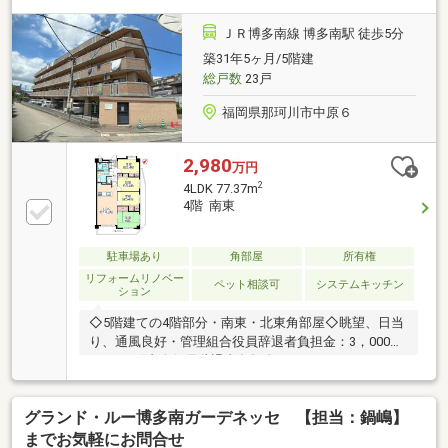
年2月】キッチン・UB・洗面台交換、フローリング上
張り【2026年1月】トイレ交換、全室クロス張替▼周
ＪＲ博多南線 博多南駅 徒歩5分
辺環境・ハローデイ那珂川店 徒歩1分(約70m)■ ご希望
築31年5ヶ月/5階建
の住まい探しをお手伝いします ━━━━━・・・物件
総戸数
23戸
の詳細・ご相談はお気軽にお問い合わせください。
福岡県那珂川市中原６
2,980
万円
2
4LDK 77.37m
4階 南東
駐車場あり
角部屋
所有権
リフォームリノベー
ペット相談可
システムキッチン
ション
◇5階建ての4階部分・南東・北東角部屋◇眺望、日当
り、通風良好・管理組合役員辞退者負担金：3，000
円/月・町内会役員辞退者負担金：3，000円/月
グランド・ルー博多南ガーデネッセ 【担当：鍋嶋】
までお気軽にお問合せ