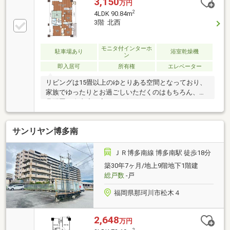
3,150
万円
2
4LDK 90.84m
3階 北西
モニタ付インターホ
駐車場あり
浴室乾燥機
ン
即入居可
所有権
エレベーター
リビングは15畳以上のゆとりある空間となっており、
家族でゆったりとお過ごしいただくのはもちろん、家
具配置の自由度も高く、お好みのスタイルでコーディ
ネートしていただけます。三面バルコニーは、自然の
風が通り抜け、時間とともに変わる光を楽しむことが
サンリヤン博多南
でき、角部屋ならではの開放感を実感していただけま
す。また、敷地内に駐車場を1台確保しており、お車
をご利用の方も安心してお住まいいただけます。どう
ＪＲ博多南線 博多南駅 徒歩18分
ぞご遠慮なくお問い合わせください。
築30年7ヶ月/地上9階地下1階建
総戸数
-戸
福岡県那珂川市松木４
2,648
万円
2