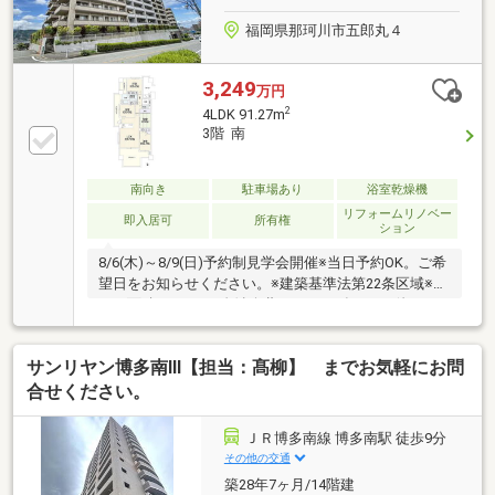
福岡県那珂川市五郎丸４
3,249
万円
2
4LDK 91.27m
3階 南
南向き
駐車場あり
浴室乾燥機
リフォームリノベー
即入居可
所有権
ション
8/6(木)～8/9(日)予約制見学会開催※当日予約OK。ご希
望日をお知らせください。※建築基準法第22条区域※ポ
ーチ面積：8.25㎡※自治会費：1000円/年※その他月
額：町内会費※情報と現況が相違する場合は、現況優
先とします。※司法書士は売主の指定になります。※通
サンリヤン博多南Ⅲ【担当：髙柳】 までお気軽にお問
学の区域に関しては自治体や教育委員会等にご確認く
ださい。
合せください。
ＪＲ博多南線 博多南駅 徒歩9分
その他の交通
築28年7ヶ月/14階建