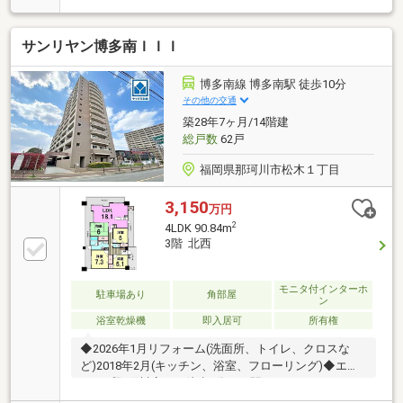
キョウ警弥郷店まで徒歩約10分◎セブンイレブン那珂
川片縄東店まで徒歩約3分◎サンドラッグ片縄店まで
サンリヤン博多南ＩＩＩ
徒歩約3分◎ドラッグイレブン老司店まで徒歩約9分◎
ホームプラザナフコ那珂川店まで徒歩約5分※掲載画像
の一部は、CGで加工しております。また、家具・小物
博多南線 博多南駅 徒歩10分
等は、販売商品（価格）に含まれておらず、現地に置
その他の交通
かれておりません。
築28年7ヶ月/14階建
総戸数
62戸
福岡県那珂川市松木１丁目
3,150
万円
2
4LDK 90.84m
3階 北西
モニタ付インターホ
駐車場あり
角部屋
ン
浴室乾燥機
即入居可
所有権
◆2026年1月リフォーム(洗面所、トイレ、クロスな
ど)2018年2月(キッチン、浴室、フローリング)◆エフ
コープ那珂川店まで徒歩4分！ 駅、スーパー、ドラ
ッグストア、コンビニまで徒歩10分圏内で生活利便良