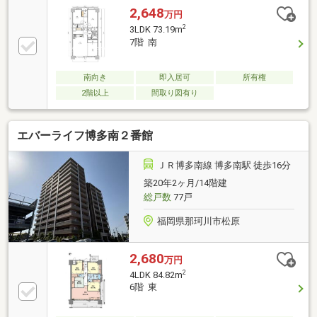
2,648
万円
2
3LDK 73.19m
7階 南
南向き
即入居可
所有権
2階以上
間取り図有り
エバーライフ博多南２番館
ＪＲ博多南線 博多南駅 徒歩16分
築20年2ヶ月/14階建
総戸数
77戸
福岡県那珂川市松原
2,680
万円
2
4LDK 84.82m
6階 東