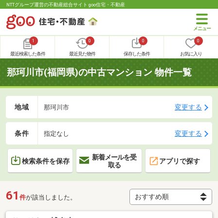
NTTグループ運営の不動産総合サイト goo住宅・不動産
1
0
0
0
最近検索した条件
最近見た物件
保存した条件
お気に入り
那珂川市(福岡県)の中古マンション 物件一覧
地域
変更する
那珂川市
条件
変更する
指定なし
新着メールを受
検索条件を保存
アプリで探す
取る
61
件
が該当しました。