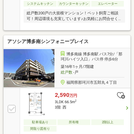
システムキッチン
カウンターキッチン
エレベーター
総戸数200戸の大規模マンション！ペット飼育ご相談
可！周辺環境も充実しています♪お気軽にお問合せく
ださい！
アソシア博多南シンフォニープレイス
博多南線 博多南駅 バス7分/「那
珂川ハイツ入口」バス停 停歩6分
築16年1ヶ月/7階建
総戸数
-戸
福岡県那珂川市五郎丸４丁目
2,590
万円
2
3LDK 66.5m
3階 西
駐車場あり
所有権
2階以上
間取り図有り