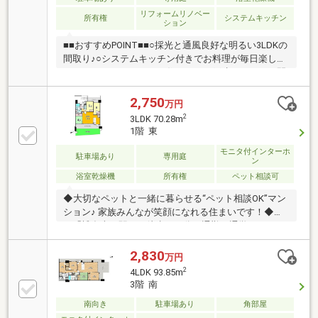
リフォームリノベー
所有権
システムキッチン
ション
■■おすすめPOINT■■○採光と通風良好な明るい3LDKの
間取り♪○システムキッチン付きでお料理が毎日楽しく
なります♪○マンションに住みながら戸建てのような開
放感を味うことのできる専用庭付き♪○最寄りの博多南
駅から約11分で博多駅まで行けます♪通勤通学も安心
2,750
万円
の立地♪○水回りなど一部リフォーム済み！室内状況良
2
3LDK 70.28m
好です♪○周辺環境も充実しており住み良い住環境です
1階 東
♪○ぜひナカジツまでお問い合わせください！！・安徳
モニタ付インターホ
北小学校徒歩約18分・那珂川南中学校徒歩約17分・マ
駐車場あり
専用庭
ン
ックスバリュ那珂川店徒歩約6分・ドラッグストアモ
浴室乾燥機
所有権
ペット相談可
リ那珂川店徒歩約7分・セブンイレブン那珂川松木6丁
目店徒歩約8分
◆大切なペットと一緒に暮らせる“ペット相談OK”マン
ション♪ 家族みんなが笑顔になれる住まいです！◆Ｊ
Ｒ「博多南」駅まで徒歩２０分！通勤・通学はもちろ
ん、休日のお出かけにも便利な立地♪◆１階住戸なら
ではの専用庭＋ガーデンテラス付き！お子さまの遊び
2,830
万円
場やガーデニング、ペットとの時間も楽しめます！◆
2
4LDK 93.85m
駐車場3000円区画を継承可能です！◆７０㎡超の３Ｌ
3階 南
ＤＫで、ファミリーでもゆとりある暮らしを実現♪◆
南向き
駐車場あり
角部屋
防犯カメラ＋モニター付きインターホン完備♪セキュ