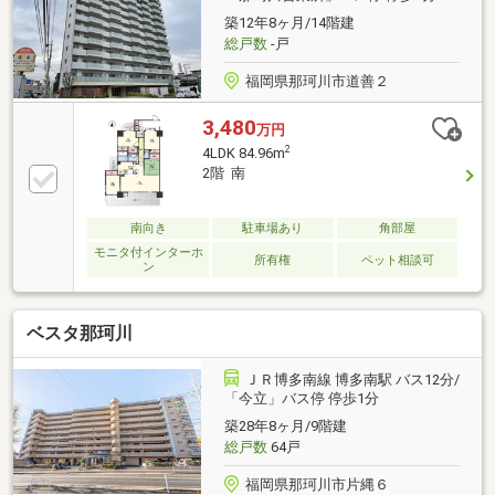
築12年8ヶ月/14階建
総戸数
-戸
福岡県那珂川市道善２
3,480
万円
2
4LDK 84.96m
2階 南
南向き
駐車場あり
角部屋
モニタ付インターホ
所有権
ペット相談可
ン
ベスタ那珂川
ＪＲ博多南線 博多南駅 バス12分/
「今立」バス停 停歩1分
築28年8ヶ月/9階建
総戸数
64戸
福岡県那珂川市片縄６