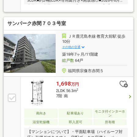
3LDK■約24帖LDK×専用庭付き×開放感◎■2026年6月、
水回り・内装をリフォーム済■カウンター式L字キッチ
ンで家事もスムーズ■スーパー・コンビニ・郵便局・
銀行が徒歩10分圏内■エレベーター完備、駐輪場・駐
サンパーク赤間７０３号室
車場あり赤間駅から徒歩6分、平坦な道を歩ける便利
な立地。水回りと内装をリフォーム済みで、入居後す
ぐに気持ちよく暮らせます。専用庭のある24帖のLDK
ＪＲ鹿児島本線 教育大前駅 徒歩
はお子さまの遊び場にもぴったり。スーパーや学校も
10分
近く、子育て世代に安心の住環境です。
その他の交通
築18年7ヶ月/11階建
総戸数
64戸
福岡県宗像市赤間５
1,698
万円
2
2LDK 56.3m
7階 南
モニタ付インターホ
南向き
駐車場あり
ン
浴室乾燥機
即入居可
所有権
【マンションについて】・平面駐車場（ハイルーフ対