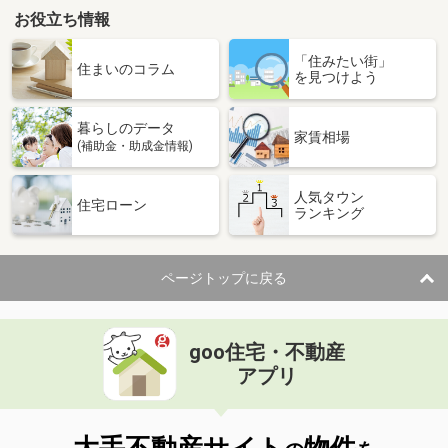
お役立ち情報
「住みたい街」
住まいのコラム
を見つけよう
暮らしのデータ
家賃相場
(補助金・助成金情報)
人気タウン
住宅ローン
ランキング
ページトップに戻る
goo住宅・不動産
アプリ
大手不動産サイト
物件