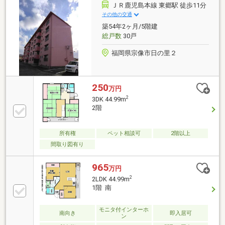
ＪＲ鹿児島本線 東郷駅 徒歩11分
その他の交通
築54年2ヶ月/5階建
総戸数
30戸
福岡県宗像市日の里２
250
万円
2
3DK 44.99m
2階
所有権
ペット相談可
2階以上
間取り図有り
965
万円
2
2LDK 44.99m
1階 南
モニタ付インターホ
南向き
即入居可
ン