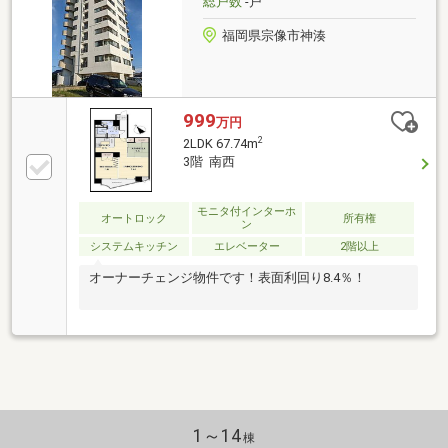
総戸数
-戸
福岡県宗像市神湊
999
万円
2
2LDK 67.74m
3階 南西
モニタ付インターホ
オートロック
所有権
ン
システムキッチン
エレベーター
2階以上
オーナーチェンジ物件です！表面利回り8.4％！
1～14
棟