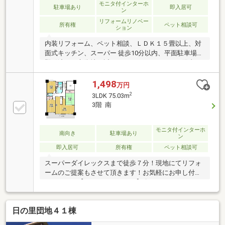
モニタ付インターホ
駐車場あり
即入居可
ン
リフォームリノベー
所有権
ペット相談可
ション
内装リフォーム、ペット相談、ＬＤＫ１５畳以上、対
面式キッチン、スーパー 徒歩10分以内、平面駐車場、
即引渡可、市街地が近い、システムキッチン、陽当り
良好、シャワー付洗面化粧台、ワイドバルコニー、温
水洗浄便座、ＴＶモニタ付インターホン、通風良好、
1,498
万円
南西向き、ウォークインクローゼット、全居室６畳以
2
3LDK 75.03m
上、ＩＨクッキングヒーター、平坦地、エレベータ
3階 南
ー、宅配ボックス、駐輪場
モニタ付インターホ
南向き
駐車場あり
ン
即入居可
所有権
ペット相談可
スーパーダイレックスまで徒歩７分！現地にてリフォ
ームのご提案もさせて頂きます！お気軽にお申し付け
ください！【おすすめポイント】〇キッチンはカウン
ターキッチンタイプとなっているため、ご家族で会話
をしながら家事を行うことができます！〇リビング横
日の里団地４１棟
に和室は、寝室やお子様のプレイルームなど使い方
色々！〇キッチン横に扉があり、脱衣所への動線が優