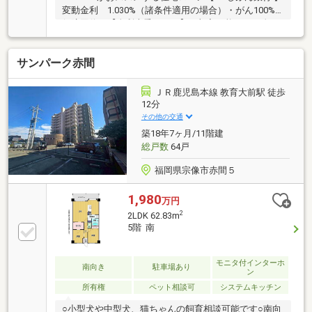
変動金利 1.030%（諸条件適用の場合）・がん100%
保障団信が【金利上乗せなし】で加入可能！・頭金0
円でも可能！・諸費用も、物件価格の10%までは融資
可能！※2026年8月現在■管理体制良好な大規模マンシ
サンパーク赤間
ョン■全居室に採光が確保された設計◎■浴室乾燥機付
きバスルーム■敷地内駐車場継承可能 【リフォーム内
容】○新規交換：キッチン／浴室／洗面台／防水パン
ＪＲ鹿児島本線 教育大前駅 徒歩
／トイレ／建具／専有部配管(一部)○フローリング上貼
12分
○クロス張替○センサーライト設置○ダウンライト設置○
その他の交通
鏡付シューズボックス新規○カーテンレール交換他
築18年7ヶ月/11階建
総戸数
64戸
福岡県宗像市赤間５
1,980
万円
2
2LDK 62.83m
5階 南
モニタ付インターホ
南向き
駐車場あり
ン
所有権
ペット相談可
システムキッチン
○小型犬や中型犬、猫ちゃんの飼育相談可能です○南向