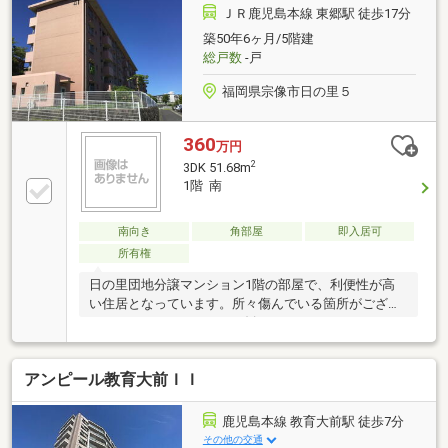
れています！〇浴室に窓があり、換気を十分に行うこ
ＪＲ鹿児島本線 東郷駅 徒歩17分
とができます！〇全居室収納スペースがあり、お部屋
築50年6ヶ月/5階建
を広々と使うことができます！〇エントランスには２
総戸数
-戸
４時間受け取り可能な「宅配ボックス」が設置されて
いますので、不在の際もお荷物を受け取ることができ
福岡県宗像市日の里５
ます！
360
万円
2
3DK 51.68m
1階 南
南向き
角部屋
即入居可
所有権
日の里団地分譲マンション1階の部屋で、利便性が高
い住居となっています。所々傷んでいる箇所がござい
ますので、リフォームをお勧めいたします。
アンピール教育大前ＩＩ
鹿児島本線 教育大前駅 徒歩7分
その他の交通