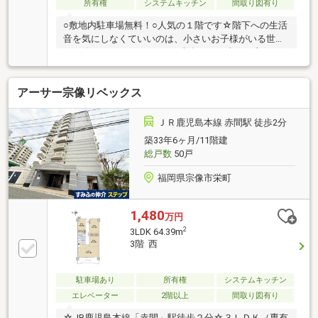
所有権
システムキッチン
間取り図有り
○敷地内駐車場無料！○人気の１階です☆階下への生活
音を気にしなくていいのは、小さいお子様がいる世帯
にも嬉しいポイントですね○南向きで日当たり良好で
す○L字型のシステムキッチンです☆作業スペースが広
いのは嬉しいポイントですね○３人世帯や二人暮ら
アーサー宗像リベックス
し、お荷物の多い方、在宅ワーク専用スペースを確保
したい方、ゆとりのある間取りでまったりくつろぎた
い単身者にもオススメの間取りです○閑静な住宅街に
ＪＲ鹿児島本線 赤間駅 徒歩2分
ある落ち着いた住環境です○小学校は徒歩６分と毎日
築33年6ヶ月/11階建
の通学に便利ですね【当社自慢のワンストップサービ
総戸数
50戸
ス】・当社在籍スタッフはリフォーム、ローンに関す
るエキスパート！
福岡県宗像市栄町
1,480
万円
2
3LDK 64.39m
3階 西
駐車場あり
所有権
システムキッチン
エレベーター
2階以上
間取り図有り
☆JR鹿児島本線「赤間」駅徒歩２分☆３ＬＤＫ（専有