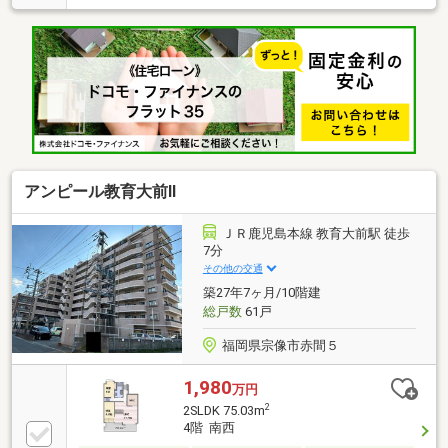
室６帖有■ＪＲ鹿児島本線「赤間」駅徒歩５分弊社の
営業時間内（木曜日～月曜日、10時～19時、一部例外
有）であれば、いつでもご見学可能です。今から見た
いというお電話も大歓迎ですので、お気軽にお問合せ
下さいませ。
アンピール教育大前Ⅱ
ＪＲ鹿児島本線 教育大前駅 徒歩
7分
その他の交通
築27年7ヶ月/10階建
総戸数
61戸
福岡県宗像市赤間５
1,980
万円
2
2SLDK 75.03m
4階 南西