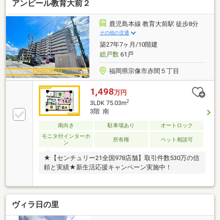
アンピール教育大前２
鹿児島本線 教育大前駅 徒歩8分
その他の交通
築27年7ヶ月/10階建
総戸数
61戸
福岡県宗像市赤間５丁目
1,498
万円
2
3LDK 75.03m
3階 南
南向き
駐車場あり
オートロック
モニタ付インターホ
所有権
ペット相談可
ン
★【センチュリー21全国978店舗】取引件数530万の信
頼と実績★新生活応援キャンペーン実施中！
ヴィラ日の里