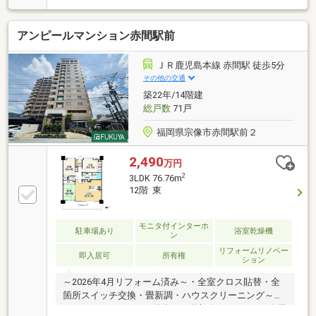
ン交換・火災報知器設置・ハウスクリーニング・設備
延長10年保証有（多機能便座シート）～2022年2月頃
アンピールマンション赤間駅前
リフォーム完成済～・ユニットバス交換・給湯器交換
～ポイント～■JR鹿児島本線「赤間駅」まで徒歩3分□
南東向きバルコニーの為、陽当り良好弊社の営業時間
ＪＲ鹿児島本線 赤間駅 徒歩5分
内（木曜日～月曜日、10時～19時、一部例外有）であ
その他の交通
れば、いつでもご見学可能です。今から見たいという
築22年/14階建
お電話も大歓迎ですので、お気軽にお問合せ下さいま
総戸数
71戸
せ。
福岡県宗像市赤間駅前２
2,490
万円
2
3LDK 76.76m
12階 東
モニタ付インターホ
駐車場あり
浴室乾燥機
ン
リフォームリノベー
即入居可
所有権
ション
～2026年4月リフォーム済み～・全室クロス貼替・全
箇所スイッチ交換・畳新調・ハウスクリーニング～お
すすめポイント～■14階建て12階部分の３ＬＤＫ□全居