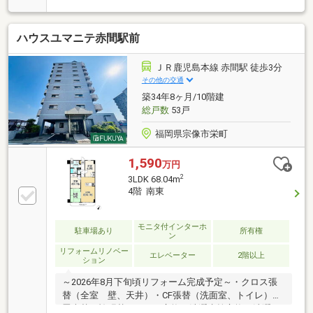
南西側にバルコニーがあります・６階建の５階部分に
位置し眺望・日当たり良好です・平置きの駐車場１台
ハウスユマニテ赤間駅前
分継承できます┏□ 周辺環境・立地環境
┗┻━━━━━━━━━━━━━━━━━・サニー森
林都市店(24時間営業)へ約520メートル・エフコープ自
ＪＲ鹿児島本線 赤間駅 徒歩3分
由ヶ丘店へ約400メートル・宗像郵便局へ約420メート
その他の交通
ル・西日本シティ銀行へ約480メートル・自由ヶ丘小
築34年8ヶ月/10階建
学校へ約1450メートル町内会費住戸数:51戸
総戸数
53戸
福岡県宗像市栄町
1,590
万円
2
3LDK 68.04m
4階 南東
モニタ付インターホ
駐車場あり
所有権
ン
リフォームリノベー
エレベーター
2階以上
ション
～2026年8月下旬頃リフォーム完成予定～・クロス張
替（全室 壁、天井）・CF張替（洗面室、トイレ）・
畳表替・襖張替・トイレ交換・洗濯水栓交換・洗濯パ