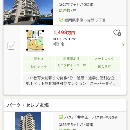
築27年7ヶ月/10階建
総戸数
-戸
福岡県宗像市赤間５丁目
1,498
万円
2
3LDK 75.03m
3階 南
南向き
駐車場あり
オートロック
モニタ付インターホ
防犯カメラ
即入居可
ン
ＪＲ教育大前駅まで徒歩6分！通勤・通学に便利な立
地！ペット飼育相談可能マンション！スーパーダイレ
ックスまで徒歩7分！
パーク・セレノ玄海
バス/「井牟田」バス停 停歩3分
築33年5ヶ月/14階建