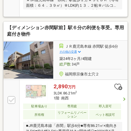
面積：６４．３９㎡）☆LDK約１３．２帖☆バルコニ
ー面積：９．４８㎡☆室内状態良好☆豊富な収納スペ
ース
【ディメンション赤間駅前】駅６分の利便を享受。専用
庭付き物件
ＪＲ鹿児島本線 赤間駅 徒歩6分
その他の交通
築24年2ヶ月/4階建
総戸数
34戸
福岡県宗像市土穴２
2,890
万円
2
3LDK 86.21m
1階 南西
駐車場あり
専用庭
即入居可
リフォームリノベー
所有権
ペット相談可
ション
■JR鹿児島本線「赤間」駅歩6分■専有86.21㎡×南向き