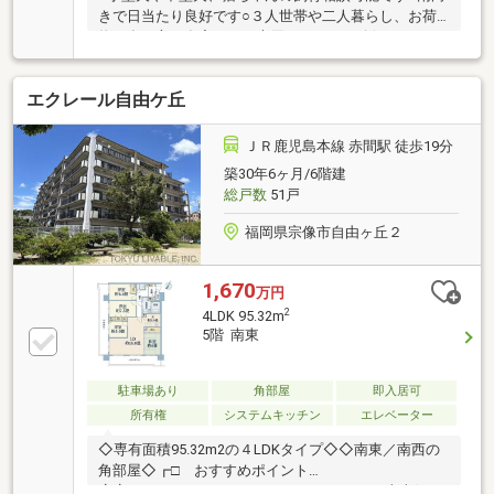
きで日当たり良好です○３人世帯や二人暮らし、お荷
物の多い方、在宅ワーク専用スペースを確保したい
方、ゆとりのある間取りでまったりくつろぎたい単身
者にもオススメの間取りです○食材の調達に便利なス
エクレール自由ケ丘
ーパーが徒歩５分と日々のお買い物に困りません○JR
教育大前駅までは徒歩１２分と交通の利便性良好です
【当社自慢のワンストップサービス】・当社在籍スタ
ＪＲ鹿児島本線 赤間駅 徒歩19分
ッフはリフォーム、ローンに関するエキスパート！・
築30年6ヶ月/6階建
物件購入+リフォーム費用もまとめてお見積り♪・住み
総戸数
51戸
替え先を探しながら、ご自宅の売却が並行して行えま
す！・もちろん査定も無料です♪
福岡県宗像市自由ヶ丘２
1,670
万円
2
4LDK 95.32m
5階 南東
駐車場あり
角部屋
即入居可
所有権
システムキッチン
エレベーター
◇専有面積95.32m2の４LDKタイプ◇◇南東／南西の
角部屋◇┏□ おすすめポイント
┗┻━━━━━━━━━━━━━━━━━・南東側と