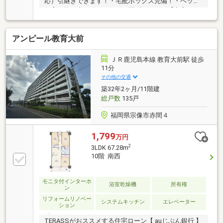
応）引継ぎできます！・宅配ボックス完備！・ペット
飼育可能（犬・猫それぞれ１匹ずつまで）【充実のリ
フォーム内容】・クロス全面貼替・フロアタイル全面
上張り・クッションフロア張替（トイレ・洗面所）・
アンピール教育大前
畳表替え・ハウスクリーニング【周辺環境】・マンシ
ョン目の前が桜並木の河川敷が広がっていて、心地よ
い風を感じる事ができます！・スーパーダイレックス
ＪＲ鹿児島本線 教育大前駅 徒歩
まで徒歩４分！食料品から日用品まで揃います！・国
11分
道３号線まで車で１分！アクセス良好！
その他の交通
築32年2ヶ月/11階建
総戸数
135戸
福岡県宗像市赤間４
1,799
万円
2
3LDK 67.28m
10階 南西
モニタ付インターホ
浴室乾燥機
所有権
ン
リフォームリノベー
システムキッチン
エレベーター
ション
TERASSがおススメする住宅ローン【 auじぶん銀行 】