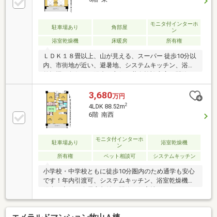
モニタ付インターホ
駐車場あり
角部屋
ン
浴室乾燥機
床暖房
所有権
ＬＤＫ１８畳以上、山が見える、スーパー 徒歩10分以
内、市街地が近い、避暑地、システムキッチン、浴室
乾燥機、角住戸、陽当り良好、共有施設充実、閑静な
住宅地、総合病院 徒歩10分以内、シャワー付洗面化粧
台、対面式キッチン、セキュリティ充実、バリアフリ
3,680
万円
ー、南面バルコニー、温水洗浄便座、ＴＶモニタ付イ
2
4LDK 88.52m
ンターホン、緑豊かな住宅地、都市近郊、通風良好、
6階 南西
全居室フローリング、眺望良好、ペット相談、小学校
徒歩10分以内、平坦地、床暖房、エレベーター、宅配
ボックス、駐輪場、食器洗乾燥機、整備された歩道、
モニタ付インターホ
駐車場あり
浴室乾燥機
ン
浄水器
所有権
ペット相談可
システムキッチン
小学校・中学校ともに徒歩10分圏内のため通学も安心
です！年内引渡可、システムキッチン、浴室乾燥機、
陽当り良好、全居室収納、閑静な住宅地、ＬＤＫ１５
畳以上、総合病院 徒歩10分以内、和室、シャワー付洗
面化粧台、セキュリティ充実、温水洗浄便座、ＴＶモ