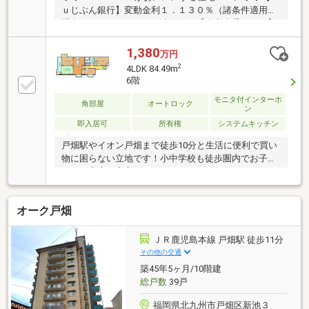
ｕじぶん銀行】変動金利１．１３０％（諸条件適用の
場合）・がん１００％保障団信が【金利上乗せなし】
で加入可能！・頭金０円でも可能！ ・諸費用、物件
価格の１０％までは融資可能！ ※２０２６年７月現
1,380
万円
在■119㎡の3LDK+WIC「窮屈さ」を感じさせない間取
2
4LDK 84.49m
り■「25帖」大空間LDK大画面のホームシアターを設
6階
置やお子様のおもちゃスペースなど可能■内装フルリ
モニタ付インターホ
フォーム水回りや建具はすべて一新■大容量パントリ
角部屋
オートロック
ン
ー買い置きの食材や調理器具まで収まる収納力■家事
即入居可
所有権
システムキッチン
効率を極める「ランドリースペース」廊下とキッチン
から出入りできる動線を確保
戸畑駅やイオン戸畑まで徒歩10分と生活に便利で買い
物に困らない立地です！小中学校も徒歩圏内でお子様
がいる家庭も安心です！
オーク戸畑
ＪＲ鹿児島本線 戸畑駅 徒歩11分
その他の交通
築45年5ヶ月/10階建
総戸数
39戸
福岡県北九州市戸畑区新池３