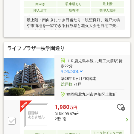
南向き
駐車場あり
最上階
即入居可
所有権
管理人常駐
最上階・南向きにつき日当たり・眺望良好、若戸大橋
や市街地を一望できる解放感と花火大会を自宅で楽し
める特等席、専有面積89.96㎡２のゆとりある3LDK、
空室のため、即内覧可能となっております♪♪
ライフプラザ一枝学園通り
ＪＲ鹿児島本線 九州工大前駅 徒
歩22分
その他の交通
築28年3ヶ月/10階建
総戸数
71戸
福岡県北九州市戸畑区土取町
1,980
万円
2
3LDK 98.67m
2階 南
モニタ付インターホ