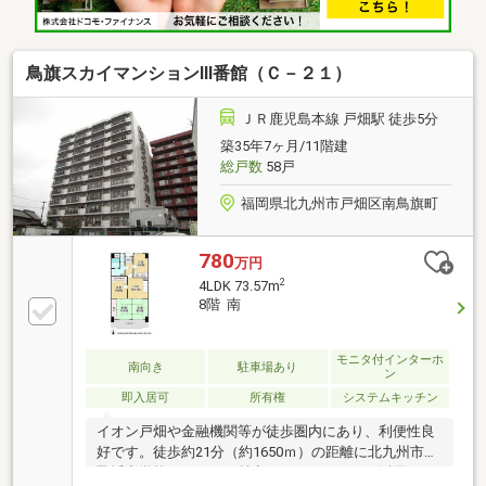
鳥旗スカイマンションⅢ番館（Ｃ－２１）
ＪＲ鹿児島本線 戸畑駅 徒歩5分
築35年7ヶ月/11階建
総戸数
58戸
福岡県北九州市戸畑区南鳥旗町
780
万円
2
4LDK 73.57m
8階 南
モニタ付インターホ
南向き
駐車場あり
ン
即入居可
所有権
システムキッチン
イオン戸畑や金融機関等が徒歩圏内にあり、利便性良
好です。徒歩約21分（約1650ｍ）の距離に北九州市立
飛幡中学校があるのも魅力。バルコニーをご活用いた