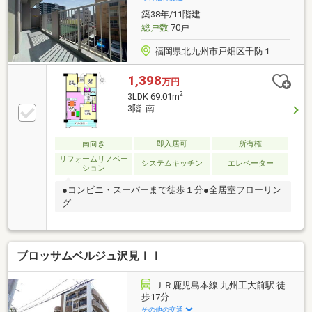
料です♪【ライフスタイルに合わせた物件探し】・土
築38年/11階建
日祝/18時以降/1件～複数件のご内覧も大歓迎・ご自宅
総戸数
70戸
等への送迎も可能です！
福岡県北九州市戸畑区千防１
1,398
万円
2
3LDK 69.01m
3階 南
南向き
即入居可
所有権
リフォームリノベー
システムキッチン
エレベーター
ション
●コンビニ・スーパーまで徒歩１分●全居室フローリン
グ
ブロッサムベルジュ沢見ＩＩ
ＪＲ鹿児島本線 九州工大前駅 徒
歩17分
その他の交通