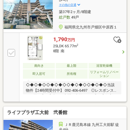
その他の交通
築37年2ヶ月/8階建
総戸数
49戸
福岡県北九州市戸畑区中原西１
1,790
万円
2
2SLDK 65.77m
8階 南
南向き
最上階
浴室乾燥機
リフォームリノベー
即入居可
所有権
ション
◇◆◇◆◇◇◆◇◆◇◇◆◇◆◇◇◆◇◆◇当該
物件【24時間受付中】 092-406-6497 ◎レスポンス遅
いと困る◎ ◎当日・夜間に内覧したい◎ ◎住宅ロ
ーン・通るか不安◎◎物件探し・まず何からすればい
い？◎小さなことからなんでも・いつでも♪〇アフタ
ライフプラザ工大前 弐番館
ーサービス保証付き♪〇新耐震基準・住宅ローン控除
利用可♪〇水回り新品交換済みで快適にご入居♪【教
育】◆あやめが丘小学校：徒歩7分◆飛幡中学校：徒
ＪＲ鹿児島本線 九州工大前駅 徒
歩11分【暮らし】◆スピナ戸畑店：徒歩2分◆セブン
歩4分