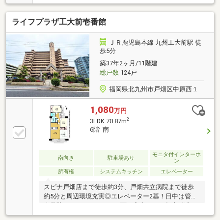
だけます。訪問者をカメラで確認できるTVインターホ
ン設置済み。北九州市戸畑区で不動産を購入するな
ライフプラザ工大前壱番館
ら、利便性の高い暮らしができる鹿児島本線戸畑が良
いでしょう。当社は地域密着型で、確かな情報をご提
供しているので、安心してお任せ下さい。
ＪＲ鹿児島本線 九州工大前駅 徒
歩5分
築37年2ヶ月/11階建
総戸数
124戸
福岡県北九州市戸畑区中原西１
1,080
万円
2
3LDK 70.87m
6階 南
モニタ付インターホ
南向き
駐車場あり
ン
所有権
システムキッチン
エレベーター
スピナ戸畑店まで徒歩約3分、戸畑共立病院まで徒歩
約5分と周辺環境充実◎エレベーター2基！日中は管理
人常駐のためセキュリティ面も安心です！年内引渡
可、即引渡可、スーパー 徒歩10分以内、南向き、シス