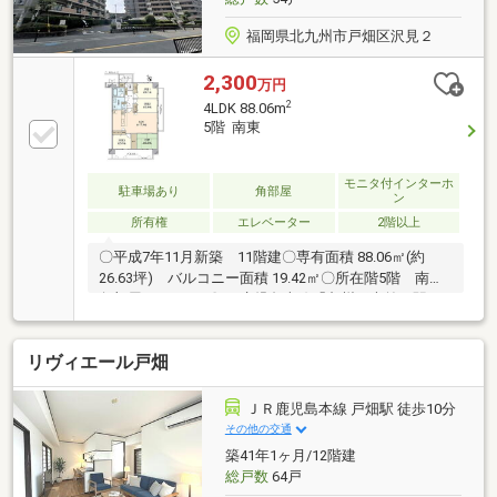
福岡県北九州市戸畑区沢見２
2,300
万円
2
4LDK 88.06m
5階 南東
モニタ付インターホ
駐車場あり
角部屋
ン
所有権
エレベーター
2階以上
〇平成7年11月新築 11階建〇専有面積 88.06㎡(約
26.63坪) バルコニー面積 19.42㎡〇所在階5階 南東
角部屋の4ＬＤＫ〇JR鹿児島本線「九州工大前」駅ま
で徒歩 9分〇資金計画、住宅ローンや金融機関の選び
方やリフォームのご相談までワンストップでご対応出
リヴィエール戸畑
来ます。内覧のご予約お待ちしております。
ＪＲ鹿児島本線 戸畑駅 徒歩10分
その他の交通
築41年1ヶ月/12階建
総戸数
64戸