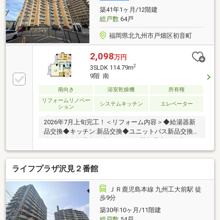
築41年1ヶ月/12階建
総戸数
64戸
福岡県北九州市戸畑区初音町
2,098
万円
2
3SLDK 114.79m
9階 南
南向き
浴室乾燥機
所有権
リフォームリノベー
システムキッチン
エレベーター
ション
2026年7月上旬完工！＜リフォーム内容＞◆給湯器新
品交換◆キッチン:新品交換◆ユニットバス新品交換◆
洗面化粧台新品交換◆トイレ：便器新品交換、床クッ
ションフロア張替え◆全室：壁・天井クロス貼り替え
◆洋室：床遮音フロア貼◆玄関ドア鍵交換◆室内クリ
ライフプラザ沢見２番館
ーニング
ＪＲ鹿児島本線 九州工大前駅 徒
歩9分
築30年10ヶ月/11階建
総戸数
54戸