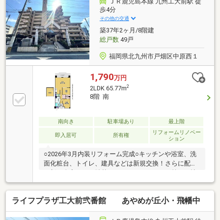
ＪＲ鹿児島本線 九州工大前駅 徒
ど、広さは欲しい」そんな方にぜひ見てほしい部屋で
歩4分
す。
その他の交通
築37年2ヶ月/8階建
総戸数
49戸
福岡県北九州市戸畑区中原西１
1,790
万円
2
2LDK 65.77m
8階 南
南向き
駐車場あり
最上階
リフォームリノベー
即入居可
所有権
ション
○2026年3月内装リフォーム完成○キッチンや浴室、洗
面化粧台、トイレ、建具などは新規交換！さらに配管
更新、全室クロス貼替、ハウスクリーニング等○4.2帖
ほどの屋根裏部屋があります☆来客用の布団類やシー
ズンオフの家電などの収納にも便利ですね○最上階に
ライフプラザ工大前弐番館 あやめが丘小・飛幡中
立地しているので眺望良好です○JR九州工大前駅まで
は徒歩４分の駅チカ！交通の利便性良好ですね○食材
の調達に便利なスーパーやコンビニが徒歩２分程度と