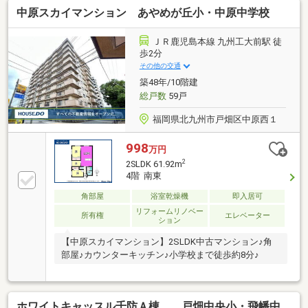
中原スカイマンション あやめが丘小・中原中学校
ＪＲ鹿児島本線 九州工大前駅 徒
歩2分
その他の交通
築48年/10階建
総戸数
59戸
福岡県北九州市戸畑区中原西１
998
万円
2
2SLDK 61.92m
4階 南東
角部屋
浴室乾燥機
即入居可
リフォームリノベー
所有権
エレベーター
ション
【中原スカイマンション】2SLDK中古マンション♪角
部屋♪カウンターキッチン♪小学校まで徒歩約8分♪
ホワイトキャッスル千防Ａ棟 戸畑中央小・飛幡中