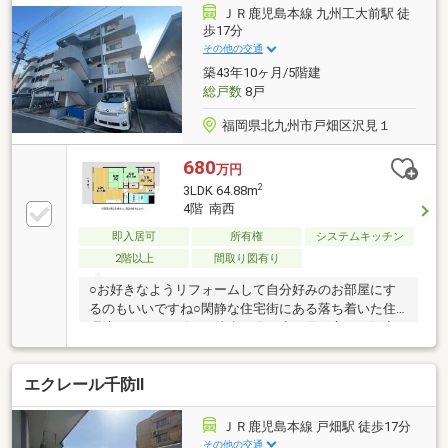
ショク千防店 徒歩9分 約678ｍ●ミニストップ戸畑天籟
ＪＲ鹿児島本線 九州工大前駅 徒
寺店 徒歩6分 約466ｍ
歩17分
その他の交通
築43年10ヶ月/5階建
総戸数
8戸
福岡県北九州市戸畑区沢見１
680
万円
2
3LDK 64.88m
4階 南西
即入居可
所有権
システムキッチン
2階以上
間取り図有り
○お好きなようリフォームして自分好みのお部屋にす
るのもいいですね○閑静な住宅街にある落ち着いた住
環境です○コンビニが徒歩２分程度と買い忘れや深夜
のお買い物にとっても便利！○小学校は徒歩９分です
☆毎日の通学に便利ですね【当社自慢のワンストップ
エクレール千防Ⅱ
サービス】・当社在籍スタッフはリフォーム、ローン
に関するエキスパート！・物件購入+リフォーム費用
もまとめてお見積り♪・住み替え先を探しながら、ご
ＪＲ鹿児島本線 戸畑駅 徒歩17分
自宅の売却が並行して行えます！・もちろん査定も無
その他の交通