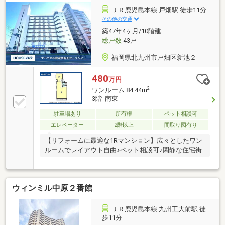
ＪＲ鹿児島本線 戸畑駅 徒歩11分
その他の交通
築47年4ヶ月/10階建
総戸数
43戸
福岡県北九州市戸畑区新池２
480
万円
2
ワンルーム 84.44m
3階 南東
駐車場あり
所有権
ペット相談可
エレベーター
2階以上
間取り図有り
【リフォームに最適な1Rマンション】広々としたワン
ルームでレイアウト自由♪ペット相談可♪閑静な住宅街
ウィンミル中原２番館
ＪＲ鹿児島本線 九州工大前駅 徒
歩11分