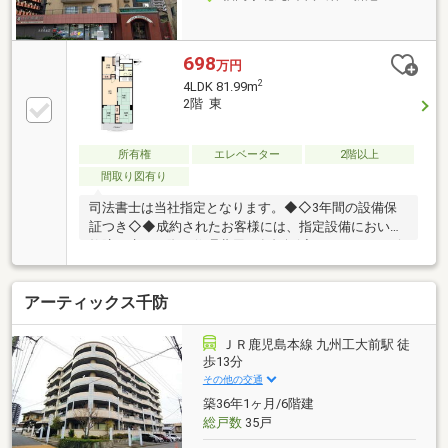
698
万円
2
4LDK 81.99m
2階 東
所有権
エレベーター
2階以上
間取り図有り
司法書士は当社指定となります。◆◇3年間の設備保
証つき◇◆成約されたお客様には、指定設備において
故障が生じた際に修理費用の負担軽減ができるサービ
スをご用意しております。※仲介会社を介さず、弊社
から直接ご購入された場合に適用※保証内容の制限・
アーティックス千防
保証限度額の設定あり◇◆設備トラブルの問い合わせ
を24時間受付対応！◆◇成約されたお客様には、突発
的な設備トラブルに対応する「駆けつけ」サービスを
ＪＲ鹿児島本線 九州工大前駅 徒
提供しております。24時間365日コールセンター対
歩13分
応！30分以内の一次応急処置を無料にて行います。※
その他の交通
対象期間：物件引き渡し日から1年後の月末まで※対象
築36年1ヶ月/6階建
者・対象設備・その他諸条件あり
総戸数
35戸