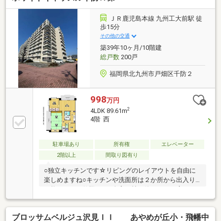
ＪＲ鹿児島本線 九州工大前駅 徒
歩15分
その他の交通
築39年10ヶ月/10階建
総戸数
200戸
福岡県北九州市戸畑区千防２
998
万円
2
4LDK 89.61m
4階 西
駐車場あり
所有権
エレベーター
2階以上
間取り図有り
○独立キッチンです☆リビングのレイアウトを自由に
楽しめますね○キッチンや洗面所は２か所から出入り
可能な２WAY仕様です○全室６帖と使いやすい広さで
す○まったりくつろげる12帖の続き和室あります☆プ
ライバシーが確保される独立タイプなので、来客時の
ブロッサムベルジュ沢見ＩＩ あやめが丘小・飛幡中
客間にも最適ですね○小学校は徒歩５分程度と低学年