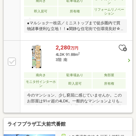
南向き
駐車場あり
ン
リフォームリノベー
即入居可
所有権
ション
●マルショク一枝店／ミニストップまで徒歩圏内で買
物諸事便利な立地！！●閑静な住宅街で住環境良好☆●
オートロック／防犯カメラ付でセキュリティ充実！！
●バス停目の前で交通便利な立地♪●明治学園東門まで
徒歩１分と通学便利☆●内覧・住宅ローンの事などレ
2,280
万円
アリードにお問い合わせ下さい！●当社は、ファイナ
2
4LDK 91.88m
ンシャルプランナーによる【住宅購入相談】を無料で
3階 南
個別に行っております！！【お気軽にご相談下さい
♪】
南向き
駐車場あり
角部屋
モニタ付インターホ
即入居可
所有権
ン
今のマンション、少し窮屈に感じていませんか。この
お部屋は91㎡超の4LDK。一般的なマンションよりも一
回り大きい広さです。角部屋のため窓も多く、光と風
がたっぷり入る住空間。リビングはもちろん、各居室
にもゆとりがあります。さらに22㎡の大型バルコニ
ライフプラザ工大前弐番館
ー。休日は椅子を置いてコーヒーを楽しむ、そんな時
間も似合います。オートロック、宅配ボックス、EVな
どマンションとしての設備も充実。「戸建は大変だけ