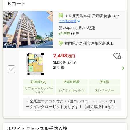
平面駐車場、浴室に窓、ＴＶモニタ付インターホン、
Ｂコート
通風良好、全居室フローリング、全居室６畳以上、Ｉ
Ｈクッキングヒーター、ペット相談、花火大会鑑賞、
ＪＲ鹿児島本線 戸畑駅 徒歩14分
平坦地、駐輪場
その他の交通
築25年11ヶ月/15階建
総戸数
66戸
福岡県北九州市戸畑区新池１
2,498
万円
2
3LDK 84.24m
2階 東
駐車場あり
浴室乾燥機
所有権
リフォームリノベー
システムキッチン
エレベーター
ション
・全居室エアコン付き・2面バルコニー・3LDK・ウォ
ークインクローゼットあります！【周辺環境】●なご
み保育園まで徒歩2分●ローソン 戸畑千防一丁目店まで
徒歩3分●戸畑けんわ病院まで徒歩3分●戸畑区役所まで
徒歩5分●マルショク千防店まで徒歩7分
ホワイトキャッスル千防Ａ棟