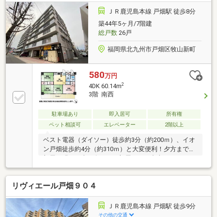
す。どうぞお気軽にお問い合わせください。
ＪＲ鹿児島本線 戸畑駅 徒歩8分
築44年5ヶ月/7階建
総戸数
26戸
福岡県北九州市戸畑区牧山新町
580
万円
2
4DK 60.14m
3階 南西
駐車場あり
即入居可
所有権
ペット相談可
エレベーター
2階以上
ベスト電器（ダイソー）徒歩約3分（約200ｍ）、イオ
ン戸畑徒歩約4分（約310ｍ）と大変便利！夕方までお
部屋が明るい南西向きのお部屋です。中古マンション
なら周りにどのような人が住んでいるかも知ることが
できます。駐輪場があるので、バイクも自転車も置い
リヴィエール戸畑９０４
ておくことができます。
ＪＲ鹿児島本線 戸畑駅 徒歩9分
その他の交通