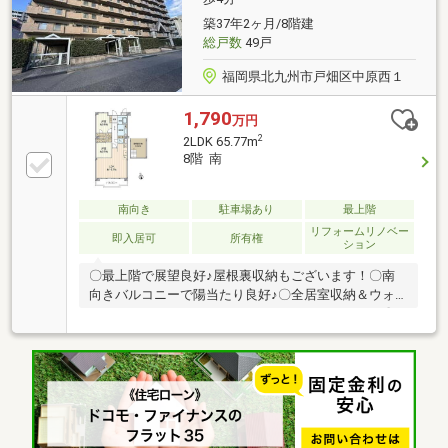
イレブン 戸畑中原西1丁目店：徒歩2分◆戸畑郵便局：
築37年2ヶ月/8階建
徒歩16分
総戸数
49戸
◇◆◇◆◇◇◆◇◆◇◇◆◇◆◇◇◆◇◆◇
福岡県北九州市戸畑区中原西１
1,790
万円
2
2LDK 65.77m
8階 南
南向き
駐車場あり
最上階
リフォームリノベー
即入居可
所有権
ション
〇最上階で展望良好♪屋根裏収納もございます！〇南
向きバルコニーで陽当たり良好♪〇全居室収納＆ウォ
ークインクローゼット・ファミリークローゼット♪〇
2026年3月中旬リノベーション完了（システムキッチ
ン・ユニットバス・洗面化粧台・トイレ新規交換\/ク
ロス全室貼替・床材貼替など）〇JR鹿児島本線「九州
工大前」駅は徒歩４分。通勤通学に便利ですね♪