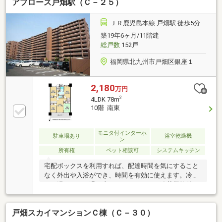
アプローズ戸畑駅（Ｃ－２５）
ＪＲ鹿児島本線 戸畑駅 徒歩5分
築19年6ヶ月/11階建
総戸数
152戸
福岡県北九州市戸畑区銀座１
2,180
万円
2
4LDK 78m
10階 南東
モニタ付インターホ
駐車場あり
浴室乾燥機
ン
所有権
ペット相談可
システムキッチン
宅配ボックスを利用すれば、配達時間を気にすること
なく外出や入浴ができ、時間を有効に使えます。冷め
たお湯もすぐに温め直すことができる、追焚機能付き
の浴室です。また、浴室乾燥機も付いており、雨の日
の洗濯物を干すときにも便利です。経験豊富な当社ス
戸畑スカイマンションＣ棟（Ｃ－３０）
タッフが、お客様のお住まい探しをサポートいたしま