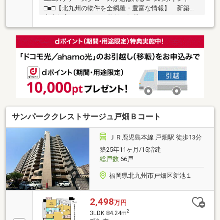
□■□【北九州の物件を全網羅・豊富な情報】 新築・
中古住宅のほとんどの物件を掲載しておりご紹介もで
きます！！ 北九州のお住まいことは私達にお任せく
ださい♪【住宅ローンに強い】 多くの銀行や信用金
庫と提携をしており、様々なプランをご提案できます
♪ 金利が低い方がいい、通りやすい方がいい、たく
さん借りたいなど、お客様の条件に合わせてご提案致
します♪【有資格者多数！】 ファイナンシャルプラ
ンナー、宅地建物取引士、住宅ローンアドバイザーな
ど多数資格を持っています！ 無理のない資金計画を
ご提案致します♪ お問合せお待ちしております
サンパーククレストサージュ戸畑Ｂコート
ＪＲ鹿児島本線 戸畑駅 徒歩13分
築25年11ヶ月/15階建
総戸数
66戸
福岡県北九州市戸畑区新池１
2,498
万円
2
3LDK 84.24m