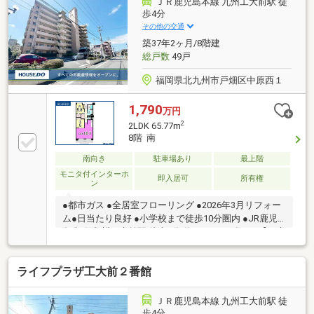
ＪＲ鹿児島本線 九州工大前駅 徒
日々のお買い物に困りません【当社自慢のワンストッ
歩4分
プサービス】・当社在籍スタッフはリフォーム、ロー
その他の交通
ンに関するエキスパート！・物件購入+リフォーム費
築37年2ヶ月/8階建
用もまとめてお見積り♪
総戸数
49戸
福岡県北九州市戸畑区中原西１
1,790
万円
2
2LDK 65.77m
8階 南
南向き
駐車場あり
最上階
モニタ付インターホ
即入居可
所有権
ン
●都市ガス ●全居室フローリング ●2026年3月リフォー
ム●日当たり良好 ●小学校まで徒歩10分圏内 ●JR鹿児
島本線 九州工大前駅 徒歩4分 約303ｍ●西鉄バス【工大
入口】停 徒歩3分 約167ｍ●あやめが丘小学校 徒歩7分
約487ｍ●飛幡中学校 徒歩11分 約841ｍ●スピナ戸畑店
ライフプラザ工大前２番館
徒歩2分 約134ｍ●セブンイレブン戸畑中原西1丁目店
徒歩2分 約159ｍ【 現地情報の確認・問い合わせ 】
TEL : 0120-210-397 までお気軽にどうぞ^^
ＪＲ鹿児島本線 九州工大前駅 徒
歩4分