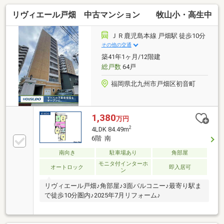
リヴィエール戸畑 中古マンション 牧山小・高生中
ＪＲ鹿児島本線 戸畑駅 徒歩10分
その他の交通
築41年1ヶ月/12階建
総戸数
64戸
福岡県北九州市戸畑区初音町
1,380
万円
2
4LDK 84.49m
6階 南
南向き
駐車場あり
角部屋
モニタ付インターホ
オートロック
即入居可
ン
リヴィエール戸畑♪角部屋♪3面バルコニー♪最寄り駅ま
で徒歩10分圏内♪2025年7月リフォーム♪