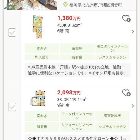
福岡県北九州市戸畑区初音町
1,380
万円
2
4LDK 81.82m
6階 南
モニタ付インターホ
南向き
角部屋
ン
即入居可
所有権
システムキッチン
○JR鹿児島本線「戸畑」駅へ徒歩10分の立地。通勤・
通学に便利なロケーションです。○イオン戸畑も徒歩
圏内。○6階部分の角部屋に位置し、陽光が降り注ぐ明
るい空間が魅力です。○牧山小・高生中【当社自慢の
ワンストップサービス】・当社在籍スタッフはリフォ
2,098
万円
ーム、ローンに関するエキスパート！・物件購入+リ
2
3SLDK 119.44m
フォーム費用もまとめてお見積り♪・住み替え先を探
9階 南
しながら、ご自宅の売却が並行して行えます！・もち
モニタ付インターホ
ろん査定も無料です♪【ライフスタイルに合わせた物
南向き
浴室乾燥機
ン
件探し】・土日祝/18時以降/1件～複数件のご内覧も大
リフォームリノベー
歓迎・ご自宅等への送迎も可能です！・当社未掲載物
所有権
システムキッチン
ション
件もご案内できます♪
◇◆ＴＥＲＡＳＳがおススメする住宅ローン◆◇【ａ