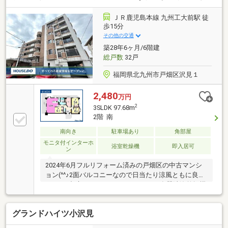
のお子様にも安心の通学距離ですね○食材の調達に便
利なスーパーやコンビニが徒歩４分圏内です☆日々の
ＪＲ鹿児島本線 九州工大前駅 徒
お買い物に困りません
歩15分
その他の交通
築28年6ヶ月/6階建
総戸数
32戸
福岡県北九州市戸畑区沢見１
2,480
万円
2
3SLDK 97.68m
2階 南
南向き
駐車場あり
角部屋
モニタ付インターホ
浴室乾燥機
即入居可
ン
2024年6月フルリフォーム済みの戸畑区の中古マンシ
ョン(^^♪2面バルコニーなので日当たり涼風ともに良好
です！●都市ガス ●システムキッチン ●食器洗浄乾燥機
●床暖房 ●2面バルコニー ●IHクッキングヒーター●JR
鹿児島本線 九州工大前駅 徒歩14分 約1157ｍ●西鉄バ
グランドハイツ小沢見
ス【沢見1丁目】停 徒歩6分 約463ｍ●あやめが丘小学
校 徒歩7分 約519ｍ●飛幡中学校 徒歩5分 約351ｍ●マル