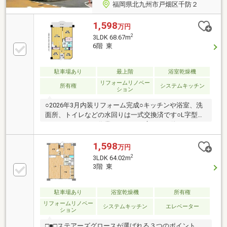
福岡県北九州市戸畑区千防２
1,598
万円
2
3LDK 68.67m
6階 東
駐車場あり
最上階
浴室乾燥機
リフォームリノベー
所有権
システムキッチン
ション
○2026年3月内装リフォーム完成○キッチンや浴室、洗
面所、トイレなどの水回りは一式交換済です○L字型シ
ステムキッチンは作業スペースが広いので使いやすく
ていいですね○ファミリーだけでなく、二人暮らしに
も使いやすい３LDKです☆玄関横にある洋室は、在宅
1,598
万円
ワーク専用スペースやネイル、アイサロンなど自宅サ
2
3LDK 64.02m
ロンとしても利用できますね○小学校は徒歩６分と毎
3階 東
日の通学に便利ですね○食材の調達に便利なスーパー
やコンビニ、日用品のまとめ買い便利なドラッグスト
アが徒歩５分圏内の場所にあります
駐車場あり
浴室乾燥機
所有権
リフォームリノベー
システムキッチン
エレベーター
ション
□■□ステアーズグロースが選ばれる３つのポイント