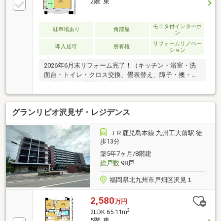
2階 東
モニタ付インターホ
駐車場あり
角部屋
ン
リフォームリノベー
即入居可
所有権
ション
2026年6月末リフォーム完了！（キッチン・浴室・洗
面台・トイレ・クロス交換、畳表替え、障子・襖・網
戸張替え、建具調整、床上張り、ハウスクリーニン
グ）！階下に住居がないため、足音を気にする必要が
ありません！敷地内駐車場引継ぎ可！年内引渡可、内
グランリビオ沢見ザ・レジデンス
装リフォーム、システムキッチン、角住戸、陽当り良
好、全居室収納、閑静な住宅地、和室、シャワー付洗
面化粧台、セキュリティ充実、２面以上バルコニー、
ＪＲ鹿児島本線 九州工大前駅 徒
温水洗浄便座、ＴＶモニタ付インターホン、通風良
歩13分
好、ウォークインクローゼット、小学校 徒歩10分以
築5年7ヶ月/8階建
内、エレベーター、宅配ボックス、駐輪場、バイク置
総戸数
98戸
場
福岡県北九州市戸畑区沢見１
2,580
万円
2
2LDK 65.11m
5階 東