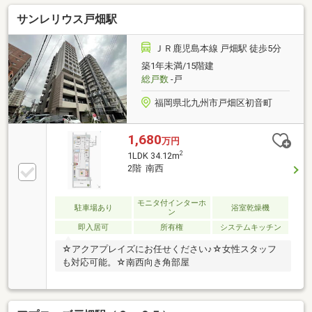
テムキッチン、陽当り良好、全居室収納、閑静な住宅
サンレリウス戸畑駅
地、総合病院 徒歩10分以内、和室、シャワー付洗面化
粧台、セキュリティ充実、南面バルコニー、平面駐車
場、ＴＶモニタ付インターホン、通風良好、全居室６
ＪＲ鹿児島本線 戸畑駅 徒歩5分
畳以上、小学校 徒歩10分以内、エレベーター、駐輪
築1年未満/15階建
場、バルコニー・屋上に水栓あり
総戸数
-戸
福岡県北九州市戸畑区初音町
1,680
万円
2
1LDK 34.12m
2階 南西
モニタ付インターホ
駐車場あり
浴室乾燥機
ン
即入居可
所有権
システムキッチン
☆アクアプレイズにお任せください♪☆女性スタッフ
も対応可能。☆南西向き角部屋