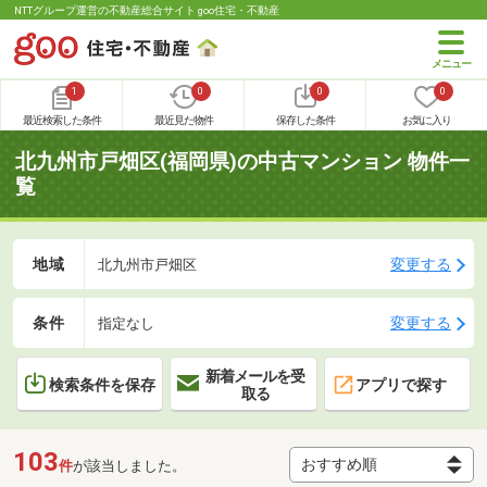
NTTグループ運営の不動産総合サイト goo住宅・不動産
1
0
0
0
最近検索した条件
最近見た物件
保存した条件
お気に入り
北九州市戸畑区(福岡県)の中古マンション 物件一
覧
地域
変更する
北九州市戸畑区
条件
変更する
指定なし
新着メールを受
検索条件を保存
アプリで探す
取る
103
件
が該当しました。