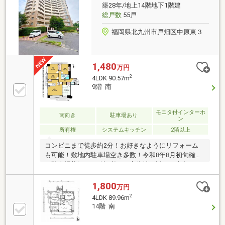
築28年/地上14階地下1階建
総戸数
55戸
福岡県北九州市戸畑区中原東３
1,480
万円
2
4LDK 90.57m
9階 南
モニタ付インターホ
南向き
駐車場あり
ン
所有権
システムキッチン
2階以上
コンビニまで徒歩約2分！お好きなようにリフォーム
も可能！敷地内駐車場空き多数！令和8年8月初旬確認
（駐車場状況は要確認必要）市街地が近い、南向き、
システムキッチン、閑静な住宅地、ＬＤＫ１５畳以
上、和室、高層階、シャワー付洗面化粧台、２面以上
1,800
万円
バルコニー、南面バルコニー、平面駐車場、温水洗浄
2
4LDK 89.96m
便座、ＴＶモニタ付インターホン、都市近郊、駐輪
14階 南
場、食器洗乾燥機