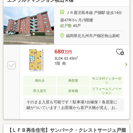
エメラルドマンション牧山Ａ棟
ニタ付インターホン、通風良好、南西向き、ウォーク
インクローゼット、ペット相談、小学校 徒歩10分以
内、エレベーター、宅配ボックス、駐輪場、納戸、食
ＪＲ鹿児島本線 戸畑駅 徒歩14分
器洗乾燥機、バイク置場、浄水器
築47年5ヶ月/5階建
総戸数
45戸
福岡県北九州市戸畑区牧山新町
680
万円
2
3LDK 63.45m
1階 南
モニタ付インターホ
南向き
角部屋
ン
リフォームリノベー
即入居可
所有権
ション
そのまま入居も可能です！駐車場1台確保！各居室に
鍵がついています！お部屋から若戸大橋が見え、お部
屋で花火鑑賞ができます♪耐震基準適合証明書、年内
引渡可、即引渡可、内装リフォーム、南向き、システ
ムキッチン、角住戸、陽当り良好、駅まで平坦、閑静
【ＬＦＢ再生住宅】サンパーク・クレストサージュ戸畑
な住宅地、シャワー付洗面化粧台、南面バルコニー、