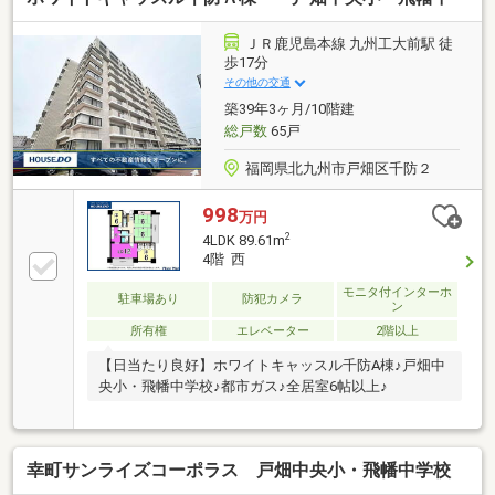
ＪＲ鹿児島本線 九州工大前駅 徒
歩17分
その他の交通
築39年3ヶ月/10階建
総戸数
65戸
福岡県北九州市戸畑区千防２
998
万円
2
4LDK 89.61m
4階 西
モニタ付インターホ
駐車場あり
防犯カメラ
ン
所有権
エレベーター
2階以上
【日当たり良好】ホワイトキャッスル千防A棟♪戸畑中
央小・飛幡中学校♪都市ガス♪全居室6帖以上♪
幸町サンライズコーポラス 戸畑中央小・飛幡中学校