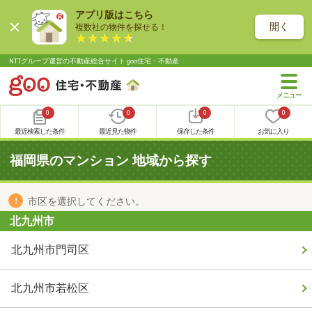
アプリ版はこちら
開く
複数社の物件を探せる！
NTTグループ運営の不動産総合サイト goo住宅・不動産
0
0
0
0
最近検索した条件
最近見た物件
保存した条件
お気に入り
福岡県のマンション 地域から探す
市区を選択してください。
北九州市
北九州市門司区
北九州市若松区