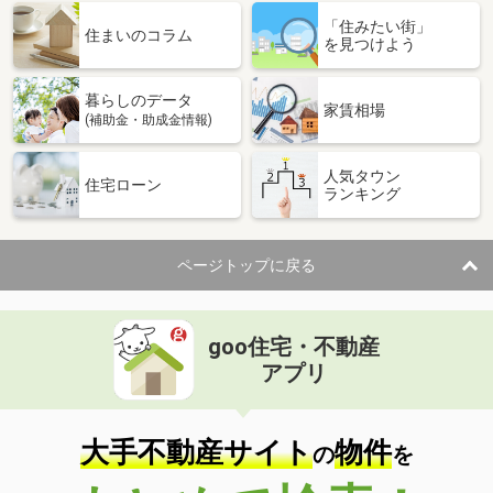
「住みたい街」
住まいのコラム
を見つけよう
暮らしのデータ
家賃相場
(補助金・助成金情報)
人気タウン
住宅ローン
ランキング
ページトップに戻る
goo住宅・不動産
アプリ
大手不動産サイト
物件
の
を