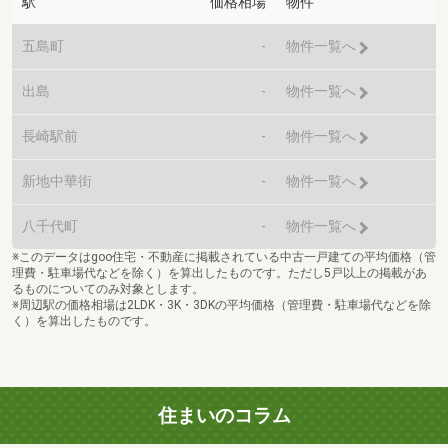
駅
価格相場
物件
五島町
-
物件一覧へ
出島
-
物件一覧へ
長崎駅前
-
物件一覧へ
新地中華街
-
物件一覧へ
八千代町
-
物件一覧へ
※このデータはgoo住宅・不動産に掲載されている中古一戸建ての平均価格（管
理費・駐車場代などを除く）を算出したものです。ただし5戸以上の掲載があ
るものについてのみ対象とします。
※周辺駅の価格相場は2LDK・3K・3DKの平均価格（管理費・駐車場代などを除
く）を算出したものです。
住まいのコラム