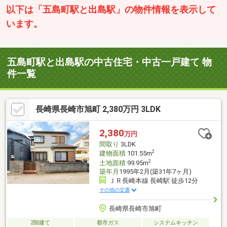
以下は「五島町駅と出島駅」の物件情報を表示して
います。
五島町駅と出島駅の中古住宅・中古一戸建て 物
件一覧
長崎県長崎市旭町 2,380万円 3LDK
2,380
万円
間取り
3LDK
2
建物面積
101.55m
2
土地面積
99.95m
築年月
1995年2月(築31年7ヶ月)
ＪＲ長崎本線 長崎駅 徒歩12分
その他の交通
長崎県長崎市旭町
2階建て
都市ガス
システムキッチン