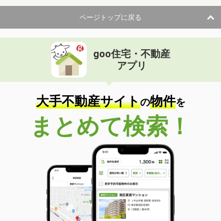
ページトップに戻る
goo住宅・不動産
アプリ
大手不動産サイト
物件
の
を
まとめて検索！