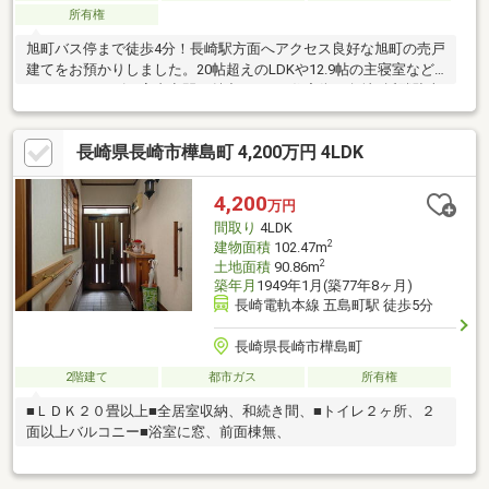
所有権
旭町バス停まで徒歩4分！長崎駅方面へアクセス良好な旭町の売戸
建てをお預かりしました。20帖超えのLDKや12.9帖の主寝室など
ゆったりサイズの室内空間が魅力です！●住宅街の角地●近隣駐車
場まで徒歩3分（約220ｍ）、普通車可！※最新の空き状況はお問
い合わせ下さい現在空室でハウスクリーニング済のためお気軽に
長崎県長崎市樺島町 4,200万円 4LDK
ご内見頂けます！お気軽にお問い合わせください。＜交通アクセ
ス＞●長崎電気軌道「長崎駅前」駅まで徒歩15分●長崎バス「旭
町」バス停まで徒歩4分●JR長崎駅まで徒歩12分
4,200
万円
間取り
4LDK
2
建物面積
102.47m
2
土地面積
90.86m
築年月
1949年1月(築77年8ヶ月)
長崎電軌本線 五島町駅 徒歩5分
長崎県長崎市樺島町
2階建て
都市ガス
所有権
■ＬＤＫ２０畳以上■全居室収納、和続き間、■トイレ２ヶ所、２
面以上バルコニー■浴室に窓、前面棟無、