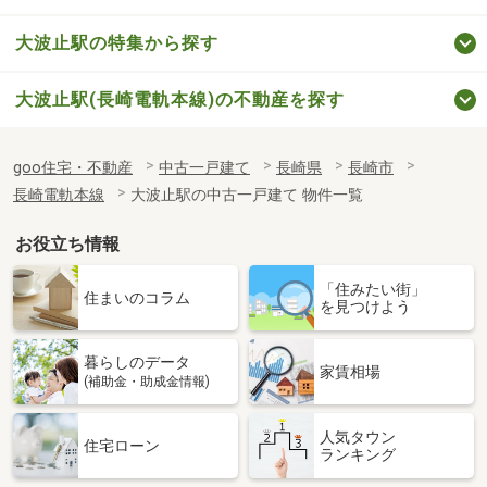
大波止駅の特集から探す
大波止駅(長崎電軌本線)の不動産を探す
goo住宅・不動産
中古一戸建て
長崎県
長崎市
長崎電軌本線
大波止駅の中古一戸建て 物件一覧
お役立ち情報
「住みたい街」
住まいのコラム
を見つけよう
暮らしのデータ
家賃相場
(補助金・助成金情報)
人気タウン
住宅ローン
ランキング