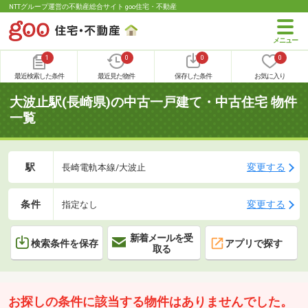
NTTグループ運営の不動産総合サイト goo住宅・不動産
1
0
0
0
最近検索した条件
最近見た物件
保存した条件
お気に入り
大波止駅(長崎県)の中古一戸建て・中古住宅 物件
一覧
駅
変更する
長崎電軌本線/大波止
条件
変更する
指定なし
新着メールを受
検索条件を保存
アプリで探す
取る
お探しの条件に該当する物件はありませんでした。