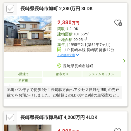
長崎県長崎市旭町 2,380万円 3LDK
2,380
万円
間取り
3LDK
2
建物面積
101.55m
2
土地面積
99.95m
築年月
1995年2月(築31年7ヶ月)
ＪＲ長崎本線 長崎駅 徒歩12分
その他の交通
長崎県長崎市旭町
2階建て
都市ガス
システムキッチン
所有権
旭町バス停まで徒歩4分！長崎駅方面へアクセス良好な旭町の売戸
建てをお預かりしました。20帖超えのLDKや12.9帖の主寝室など
ゆったりサイズの室内空間が魅力です！●住宅街の角地●近隣駐車
場まで徒歩3分（約220ｍ）、普通車可！※最新の空き状況はお問
い合わせ下さい現在空室でハウスクリーニング済のためお気軽に
長崎県長崎市樺島町 4,200万円 4LDK
ご内見頂けます！お気軽にお問い合わせください。＜交通アクセ
ス＞●長崎電気軌道「長崎駅前」駅まで徒歩15分●長崎バス「旭
町」バス停まで徒歩4分●JR長崎駅まで徒歩12分