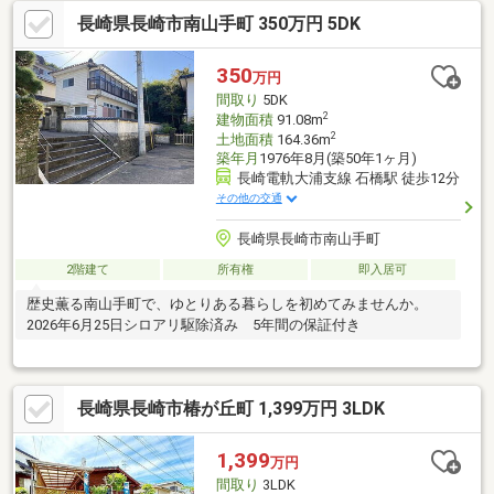
長崎県長崎市南山手町 350万円 5DK
350
万円
間取り
5DK
2
建物面積
91.08m
2
土地面積
164.36m
築年月
1976年8月(築50年1ヶ月)
長崎電軌大浦支線 石橋駅 徒歩12分
その他の交通
長崎県長崎市南山手町
2階建て
所有権
即入居可
歴史薫る南山手町で、ゆとりある暮らしを初めてみませんか。
2026年6月25日シロアリ駆除済み 5年間の保証付き
長崎県長崎市椿が丘町 1,399万円 3LDK
1,399
万円
間取り
3LDK