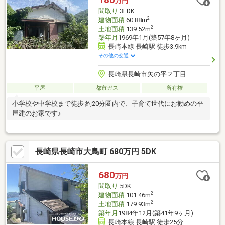
万円
間取り
3LDK
2
建物面積
60.88m
2
土地面積
139.52m
築年月
1969年1月(築57年8ヶ月)
長崎本線 長崎駅 徒歩3.9km
その他の交通
長崎県長崎市矢の平２丁目
平屋
都市ガス
所有権
小学校や中学校まで徒歩 約20分圏内で、子育て世代にお勧めの平
屋建のお家です♪
長崎県長崎市大鳥町 680万円 5DK
680
万円
間取り
5DK
2
建物面積
101.46m
2
土地面積
179.93m
築年月
1984年12月(築41年9ヶ月)
長崎本線 長崎駅 徒歩25分