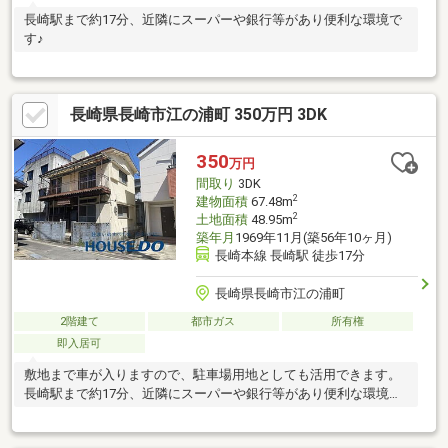
長崎駅まで約17分、近隣にスーパーや銀行等があり便利な環境で
す♪
長崎県長崎市江の浦町 350万円 3DK
350
万円
間取り
3DK
2
建物面積
67.48m
2
土地面積
48.95m
築年月
1969年11月(築56年10ヶ月)
長崎本線 長崎駅 徒歩17分
長崎県長崎市江の浦町
2階建て
都市ガス
所有権
即入居可
敷地まで車が入りますので、駐車場用地としても活用できます。
長崎駅まで約17分、近隣にスーパーや銀行等があり便利な環境で
す♪