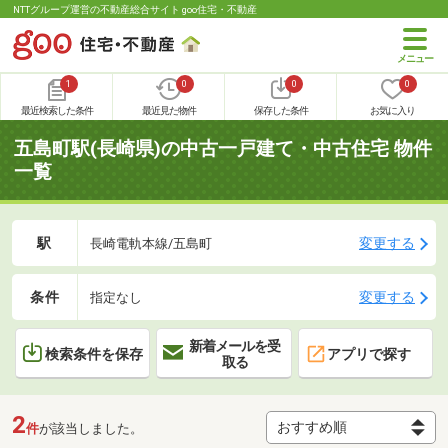
NTTグループ運営の不動産総合サイト goo住宅・不動産
1
0
0
0
最近検索した条件
最近見た物件
保存した条件
お気に入り
五島町駅(長崎県)の中古一戸建て・中古住宅 物件
一覧
駅
変更する
長崎電軌本線/五島町
条件
変更する
指定なし
新着メールを受
検索条件を保存
アプリで探す
取る
2
件
が該当しました。