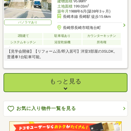
建物面積
95.88m
2
土地面積
199.03m
築年月
1988年6月(築38年3ヶ月)
長崎本線 長崎駅 徒歩15.6km
パノラマあり
長崎県長崎市晴海台町
2階建て
駐車場あり
カウンターキッチン
システムキッチン
浴室乾燥機
所有権
【見学会開催】【リフォーム済/即入居可】洋室3部屋の3SLDK。
普通車1台駐車可能。
もっと見る
お気に入り物件一覧を見る