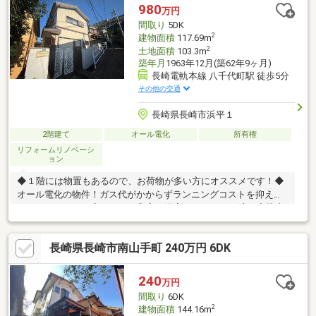
980
万円
間取り
5DK
2
建物面積
117.69m
2
土地面積
103.3m
築年月
1963年12月(築62年9ヶ月)
長崎電軌本線 八千代町駅 徒歩5分
その他の交通
長崎県長崎市浜平１
2階建て
オール電化
所有権
リフォームリノベーシ
ョン
◆１階には物置もあるので、お荷物が多い方にオススメです！◆
オール電化の物件！ガス代がかからずランニングコストを抑える
ことができます。◆クロスや和室を洋室へリフォーム済み◆駐車
場は敷地内には取れませんが、近隣で７０００円で借りることが
できます。 ■内装：2017年08月 全室クロス張替え 床（フロー
長崎県長崎市南山手町 240万円 6DK
リング等） 周辺環境・長崎市立西坂小学校 徒歩4分・しらゆり
保育園 徒歩8分・ローソン長崎駅前通店 徒歩10分・ジョイフ
ルサン宝町店 徒歩13分・サニー長崎駅店 徒歩14分
240
万円
間取り
6DK
2
建物面積
144.16m