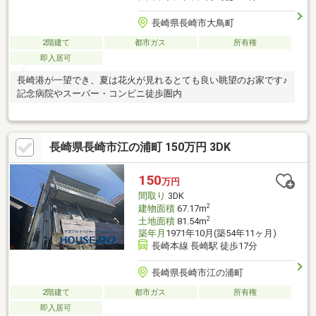
長崎県長崎市大鳥町
2階建て
都市ガス
所有権
即入居可
長崎港が一望でき、夏は花火が見れるとても良い眺望のお家です♪
記念病院やスーパー・コンビニ徒歩圏内
長崎県長崎市江の浦町 150万円 3DK
150
万円
間取り
3DK
2
建物面積
67.17m
2
土地面積
81.54m
築年月
1971年10月(築54年11ヶ月)
長崎本線 長崎駅 徒歩17分
長崎県長崎市江の浦町
2階建て
都市ガス
所有権
即入居可