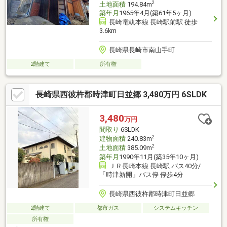
2
土地面積
194.84m
築年月
1965年4月(築61年5ヶ月)
長崎電軌本線 長崎駅前駅 徒歩
3.6km
長崎県長崎市南山手町
2階建て
所有権
長崎県西彼杵郡時津町日並郷 3,480万円 6SLDK
3,480
万円
間取り
6SLDK
2
建物面積
240.83m
2
土地面積
385.09m
築年月
1990年11月(築35年10ヶ月)
ＪＲ長崎本線 長崎駅 バス40分/
「時津新開」バス停 停歩4分
長崎県西彼杵郡時津町日並郷
2階建て
都市ガス
システムキッチン
所有権