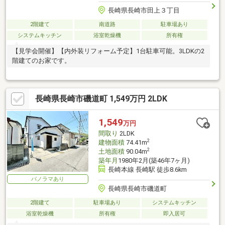
長崎県長崎市田上３丁目
2階建て
南道路
駐車場あり
システムキッチン
浴室乾燥機
所有権
【見学会開催】【内外装リフォーム予定】1台駐車可能。3LDKの2
階建てのお家です。
長崎県長崎市磯道町 1,549万円 2LDK
1,549
万円
間取り
2LDK
2
建物面積
74.41m
2
土地面積
90.04m
築年月
1980年2月(築46年7ヶ月)
長崎本線 長崎駅 徒歩8.6km
パノラマあり
長崎県長崎市磯道町
2階建て
駐車場あり
システムキッチン
浴室乾燥機
所有権
即入居可