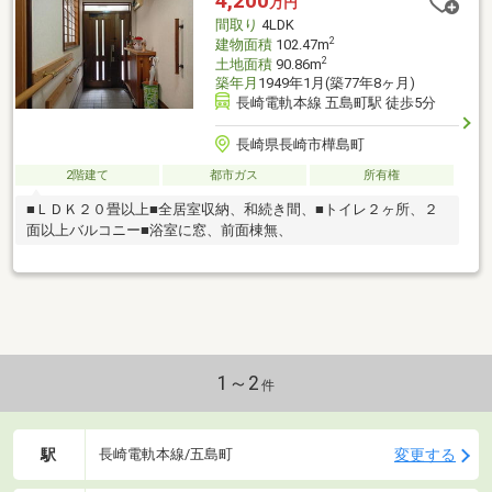
4,200
万円
間取り
4LDK
2
建物面積
102.47m
2
土地面積
90.86m
築年月
1949年1月(築77年8ヶ月)
長崎電軌本線 五島町駅 徒歩5分
長崎県長崎市樺島町
2階建て
都市ガス
所有権
■ＬＤＫ２０畳以上■全居室収納、和続き間、■トイレ２ヶ所、２
面以上バルコニー■浴室に窓、前面棟無、
1～2
件
駅
変更する
長崎電軌本線/五島町