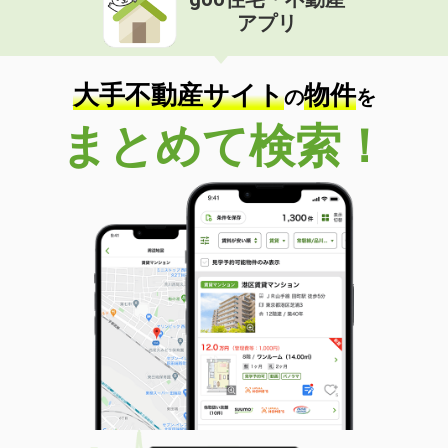
アプリ
大手不動産サイト
物件
の
を
まとめて検索！