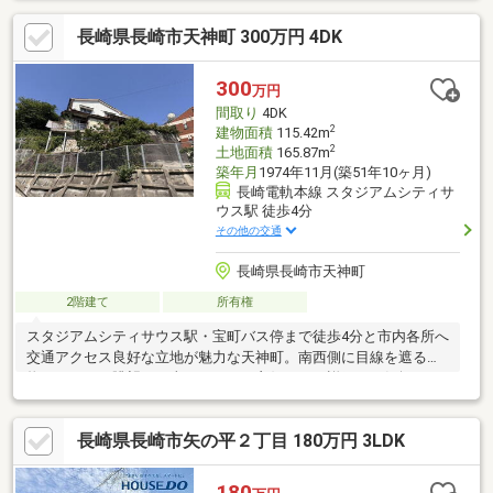
い合わせ下さい現在空室でハウスクリーニング済のためお気軽に
長崎県長崎市天神町 300万円 4DK
ご内見頂けます！お気軽にお問い合わせください。＜交通アクセ
ス＞●長崎電気軌道「長崎駅前」駅まで徒歩15分●長崎バス「旭
町」バス停まで徒歩4分●JR長崎駅まで徒歩12分
300
万円
間取り
4DK
2
建物面積
115.42m
2
土地面積
165.87m
築年月
1974年11月(築51年10ヶ月)
長崎電軌本線 スタジアムシティサ
ウス駅 徒歩4分
その他の交通
長崎県長崎市天神町
2階建て
所有権
スタジアムシティサウス駅・宝町バス停まで徒歩4分と市内各所へ
交通アクセス良好な立地が魅力な天神町。南西側に目線を遮る建
物がないので眺望・日当たりともに良好です。詳細はお気軽にお
問合わせください。●現状渡しです。室内残置物あり。●再建築不
可＜交通アクセス＞●長崎電気軌道「スタジアムシティサウス」
長崎県長崎市矢の平２丁目 180万円 3LDK
駅まで徒歩4分●長崎バス「宝町」バス停まで徒歩4分●JR長崎駅ま
で徒歩11分＜備考＞※周辺環境の距離については経度緯度を用い
て計測したものであり、全て概算の距離になっております
180