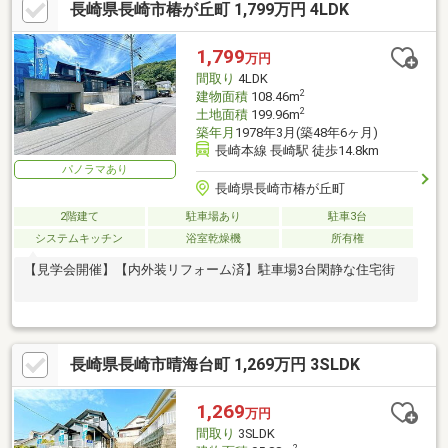
長崎県長崎市椿が丘町 1,799万円 4LDK
1,799
万円
間取り
4LDK
2
建物面積
108.46m
2
土地面積
199.96m
築年月
1978年3月(築48年6ヶ月)
長崎本線 長崎駅 徒歩14.8km
パノラマあり
長崎県長崎市椿が丘町
2階建て
駐車場あり
駐車3台
システムキッチン
浴室乾燥機
所有権
【見学会開催】【内外装リフォーム済】駐車場3台閑静な住宅街
長崎県長崎市晴海台町 1,269万円 3SLDK
1,269
万円
間取り
3SLDK
2