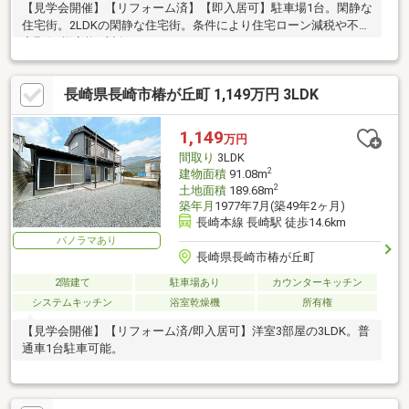
【見学会開催】【リフォーム済】【即入居可】駐車場1台。閑静な
住宅街。2LDKの閑静な住宅街。条件により住宅ローン減税や不動
産取得税減税の対象になります。
長崎県長崎市椿が丘町 1,149万円 3LDK
1,149
万円
間取り
3LDK
2
建物面積
91.08m
2
土地面積
189.68m
築年月
1977年7月(築49年2ヶ月)
長崎本線 長崎駅 徒歩14.6km
パノラマあり
長崎県長崎市椿が丘町
2階建て
駐車場あり
カウンターキッチン
システムキッチン
浴室乾燥機
所有権
【見学会開催】【リフォーム済/即入居可】洋室3部屋の3LDK。普
通車1台駐車可能。