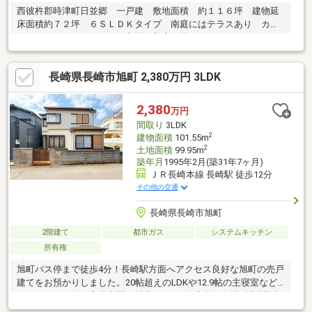
西彼杵郡時津町日並郷 一戸建 敷地面積 約１１６坪 建物延
床面積約７２坪 ６ＳＬＤＫタイプ 南庭にはテラスあり カー
スペースあり リビングに丸型で着座可能スペースあり 四つ口
ガスコンロ（オーブンあり） セラミックタイル貼りの浴室 浴
室から坪庭が眺められます トイレ、浴室は各階にあります バ
長崎県長崎市旭町 2,380万円 3LDK
ルコニーから山を望む眺望あり
2,380
万円
間取り
3LDK
2
建物面積
101.55m
2
土地面積
99.95m
築年月
1995年2月(築31年7ヶ月)
ＪＲ長崎本線 長崎駅 徒歩12分
その他の交通
長崎県長崎市旭町
2階建て
都市ガス
システムキッチン
所有権
旭町バス停まで徒歩4分！長崎駅方面へアクセス良好な旭町の売戸
建てをお預かりしました。20帖超えのLDKや12.9帖の主寝室など
ゆったりサイズの室内空間が魅力です！●住宅街の角地●近隣駐車
場まで徒歩3分（約220ｍ）、普通車可！※最新の空き状況はお問