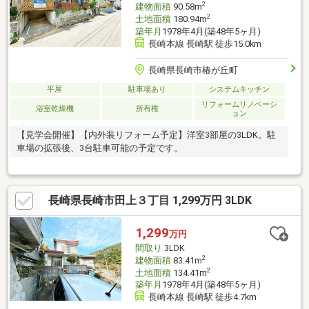
2
建物面積
90.58m
2
土地面積
180.94m
築年月
1978年4月(築48年5ヶ月)
長崎本線 長崎駅 徒歩15.0km
長崎県長崎市椿が丘町
平屋
駐車場あり
システムキッチン
リフォームリノベーシ
浴室乾燥機
所有権
ョン
【見学会開催】【内外装リフォーム予定】洋室3部屋の3LDK。駐
車場の拡張後、3台駐車可能の予定です。
長崎県長崎市田上３丁目 1,299万円 3LDK
1,299
万円
間取り
3LDK
2
建物面積
83.41m
2
土地面積
134.41m
築年月
1978年4月(築48年5ヶ月)
長崎本線 長崎駅 徒歩4.7km