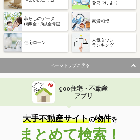
住まいのコラム
を見つけよう
暮らしのデータ
家賃相場
(補助金・助成金情報)
人気タウン
住宅ローン
ランキング
ページトップに戻る
goo住宅・不動産
アプリ
大手不動産サイト
物件
の
を
まとめて検索！