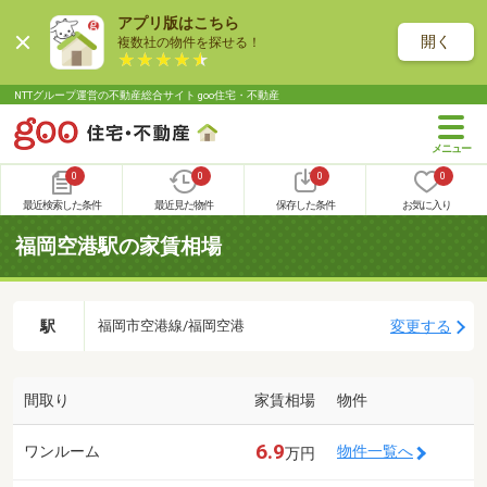
アプリ版はこちら
開く
複数社の物件を探せる！
NTTグループ運営の不動産総合サイト goo住宅・不動産
0
0
0
0
最近検索した条件
最近見た物件
保存した条件
お気に入り
福岡空港駅の家賃相場
駅
変更する
福岡市空港線/福岡空港
間取り
家賃相場
物件
6.9
ワンルーム
物件一覧へ
万円