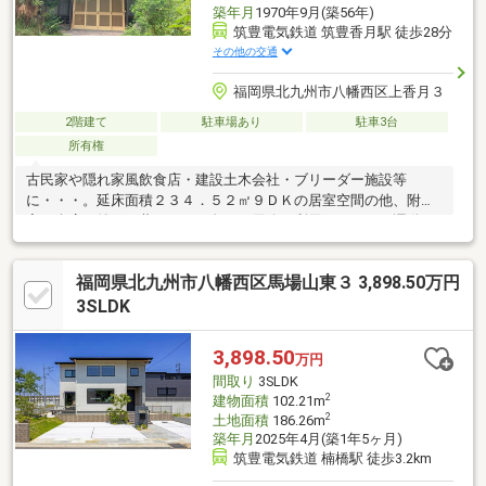
築年月
1970年9月(築56年)
筑豊電気鉄道 筑豊香月駅 徒歩28分
その他の交通
福岡県北九州市八幡西区上香月３
2階建て
駐車場あり
駐車3台
所有権
古民家や隠れ家風飲食店・建設土木会社・ブリーダー施設等
に・・・。延床面積２３４．５２㎡９ＤＫの居室空間の他、附属
家、倉庫、納戸、蔵があり、色々な用途に利用できます。運動や
遊びものびのび楽しめます。広々とした敷地６７６坪、駐車場１
０台以上、太陽光発電もあります。更に大人も子供も広々遊べる
福岡県北九州市八幡西区馬場山東３ 3,898.50万円
１０坪以上の庭有の住居、朝一番の深呼吸も大きな伸びと共にリ
フレッシュ。また閑静な住宅街の住戸、ごろんと寝転べりたくな
3SLDK
るのどかな縁側付で、昭和の懐かしい風情を感じられます。南向
の大変陽当りの良い住居です。家族の物語が生まれる９ＤＫ。是
3,898.50
万円
非その目でお確かめください。
間取り
3SLDK
2
建物面積
102.21m
2
土地面積
186.26m
築年月
2025年4月(築1年5ヶ月)
筑豊電気鉄道 楠橋駅 徒歩3.2km