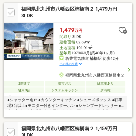
福岡県北九州市八幡西区楠橋南２ 1,479万円
3LDK
1,479
万円
間取り
3LDK
2
建物面積
82.69m
2
土地面積
191.91m
築年月
1978年8月(築48年1ヶ月)
筑豊電気鉄道 楠橋駅 徒歩12分
その他の交通
福岡県北九州市八幡西区楠橋南２
2階建て
都市ガス
駐車場あり
駐車3台
システムキッチン
所有権
●シャッター雨戸 ●カウンターキッチン ●シューズボックス ●駐車
場3台以上●モニター付きインターホン ●シャンプードレッサー ●
床下収納 ●追焚機能●筑豊電気鉄道 楠橋駅 約957ｍ(徒歩約12分)●
市営バス【緑おの膳前】停 約167ｍ(徒歩約3分)●楠橋小学校 約938
ｍ(徒歩約12分)●香月中学校 約1600ｍ(徒歩約21分)●マックスバリ
福岡県北九州市八幡西区楠橋南２ 1,459万円
ュ 真名子店 約537ｍ(徒歩約7分)●ローソン 八幡楠橋南店 約635ｍ
(徒歩約8分)【 現地情報の確認・問い合わせ 】 ハウスドゥ八幡西
3LDK