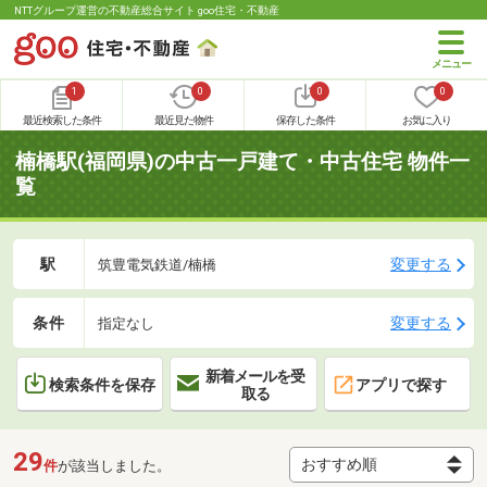
NTTグループ運営の不動産総合サイト goo住宅・不動産
1
0
0
0
最近検索した条件
最近見た物件
保存した条件
お気に入り
楠橋駅(福岡県)の中古一戸建て・中古住宅 物件一
覧
駅
変更する
筑豊電気鉄道/楠橋
条件
変更する
指定なし
新着メールを受
検索条件を保存
アプリで探す
取る
29
件
が該当しました。