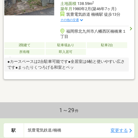
2
土地面積
138.59m
築年月
1980年2月(築46年7ヶ月)
筑豊電気鉄道 楠橋駅 徒歩13分
その他の交通
福岡県北九州市八幡西区楠橋東１
丁目
2階建て
駐車場あり
駐車2台
所有権
即入居可
●カースペースは2台駐車可能です●全居室は6帖と使いやすい広さ
です●まったりくつろげる和室とベッ
1～29
件
駅
変更する
筑豊電気鉄道/楠橋