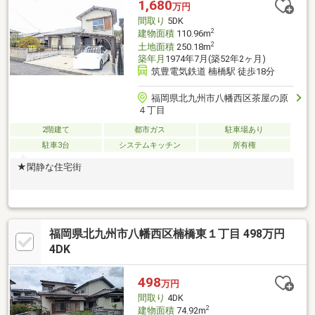
1,680
万円
間取り
5DK
2
建物面積
110.96m
2
土地面積
250.18m
築年月
1974年7月(築52年2ヶ月)
筑豊電気鉄道 楠橋駅 徒歩18分
福岡県北九州市八幡西区茶屋の原
４丁目
2階建て
都市ガス
駐車場あり
駐車3台
システムキッチン
所有権
★閑静な住宅街
福岡県北九州市八幡西区楠橋東１丁目 498万円
4DK
498
万円
間取り
4DK
2
建物面積
74.92m