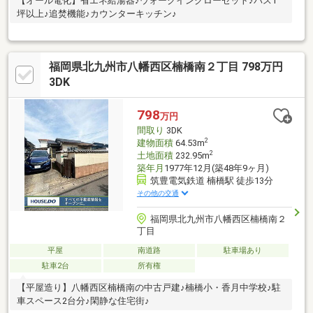
【オール電化】省エネ給湯器♪ウォークインクローゼット♪バス1
坪以上♪追焚機能♪カウンターキッチン♪
福岡県北九州市八幡西区楠橋南２丁目 798万円
3DK
798
万円
間取り
3DK
2
建物面積
64.53m
2
土地面積
232.95m
築年月
1977年12月(築48年9ヶ月)
筑豊電気鉄道 楠橋駅 徒歩13分
その他の交通
福岡県北九州市八幡西区楠橋南２
丁目
平屋
南道路
駐車場あり
駐車2台
所有権
【平屋造り】八幡西区楠橋南の中古戸建♪楠橋小・香月中学校♪駐
車スペース2台分♪閑静な住宅街♪