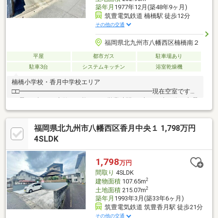
築年月
1977年12月(築48年9ヶ月)
筑豊電気鉄道 楠橋駅 徒歩12分
その他の交通
福岡県北九州市八幡西区楠橋南２
平屋
都市ガス
駐車場あり
駐車3台
システムキッチン
浴室乾燥機
楠橋小学校・香月中学校エリア
□□━━━━━━━━━━━━━━━━━━━━━現在空室です。
日曜日・祝日の内覧も可能です。営業時間 10時～16時（休：水曜
日、第2、3火曜日） この時間帯はお電話でのお問い合わせがスム
ーズにご案内できます。右下の電話ボタンをタッチ！もしくはお
福岡県北九州市八幡西区香月中央１ 1,798万円
気軽にお電話ください 0120-210-
393━━━━━━━━━━━━━━━━━━━━━━□□
4SLDK
1,798
万円
間取り
4SLDK
2
建物面積
107.65m
2
土地面積
215.07m
築年月
1993年3月(築33年6ヶ月)
筑豊電気鉄道 筑豊香月駅 徒歩21分
その他の交通