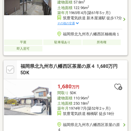
2
建物面積
57.8m
2
土地面積
122.96m
築年月
1965年4月(築61年5ヶ月)
筑豊電気鉄道 新木屋瀬駅 徒歩17分
その他の交通
福岡県北九州市八幡西区楠橋南１
平屋
駐車場あり
所有権
即入居可
福岡県北九州市八幡西区茶屋の原４ 1,680万円
5DK
1,680
万円
間取り
5DK
2
建物面積
110.96m
2
土地面積
250.18m
築年月
1974年7月(築52年2ヶ月)
筑豊電気鉄道 楠橋駅 徒歩18分
福岡県北九州市八幡西区茶屋の原
４