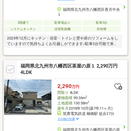
福岡県北九州市八幡西区香月中央
１
2階建て
駐車場あり
駐車3台
システムキッチン
浴室乾燥機
所有権
2025年12月にキッチン・浴室・トイレと壁や床のリフォームをし
ていますので気持ちよくお引越しができます♪駐車3台可能で来客
時も安心です。□□━━━━━━━━━━━━━━━━━━━━━
現在空室です。日曜日・祝日の内覧も可能です。営業時間 10時～
16時（休：水曜日、第2、3火曜日） この時間帯はお電話でのお問
福岡県北九州市八幡西区茶屋の原１ 2,290万円
い合わせがスムーズにご案内できます。右下の電話ボタンをタッ
チ！もしくはお気軽にお電話ください ＞＞＞0120-210-
4LDK
393━━━━━━━━━━━━━━━━━━━━━━□□
2,290
万円
間取り
4LDK
2
建物面積
99.36m
2
土地面積
150.58m
築年月
2018年10月(築7年11ヶ月)
筑豊電気鉄道 楠橋駅 徒歩27分
その他の交通
福岡県北九州市八幡西区茶屋の原