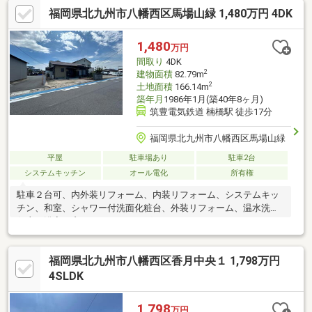
キ付き！◎前面道路や家屋間にゆとりのある一戸建です！※・周
福岡県北九州市八幡西区馬場山緑 1,480万円 4DK
辺環境・※□サンリブ木屋瀬店まで徒歩約１１分（８５０ｍ）□木
屋瀬小学校まで徒歩約１４分（１１００ｍ）□筑豊電鉄「木屋瀬
駅」まで徒歩約１０分（７５０ｍ）■詳しい内容は、 ０８０－
1,480
万円
８３９９－９１０６ 担当、平田までお気軽にお問い合わせく
間取り
4DK
ださい。
2
建物面積
82.79m
2
土地面積
166.14m
築年月
1986年1月(築40年8ヶ月)
筑豊電気鉄道 楠橋駅 徒歩17分
福岡県北九州市八幡西区馬場山緑
平屋
駐車場あり
駐車2台
システムキッチン
オール電化
所有権
駐車２台可、内外装リフォーム、内装リフォーム、システムキッ
チン、和室、シャワー付洗面化粧台、外装リフォーム、温水洗浄
便座、浴室に窓、ＩＨクッキングヒーター
福岡県北九州市八幡西区香月中央１ 1,798万円
4SLDK
1,798
万円