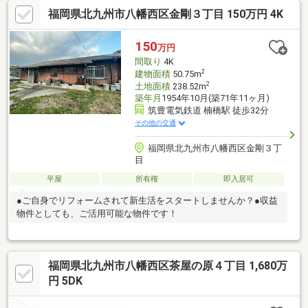
福岡県北九州市八幡西区金剛３丁目 150万円 4K
150
万円
間取り
4K
2
建物面積
50.75m
2
土地面積
238.52m
築年月
1954年10月(築71年11ヶ月)
筑豊電気鉄道 楠橋駅 徒歩32分
その他の交通
福岡県北九州市八幡西区金剛３丁
目
平屋
所有権
即入居可
●ご自身でリフォームされて新生活をスタートしませんか？●収益
物件としても、ご活用可能な物件です！
福岡県北九州市八幡西区茶屋の原４丁目 1,680万
円 5DK