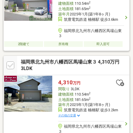
2
建物面積
110.54m
2
土地面積
181.65m
築年月
2025年1月(築1年8ヶ月)
筑豊電気鉄道 楠橋駅 徒歩3.6km
福岡県北九州市八幡西区馬場山東
３
2階建て
所有権
即入居可
福岡県北九州市八幡西区馬場山東３ 4,310万円
3LDK
4,310
万円
間取り
3LDK
2
建物面積
110.54m
2
土地面積
181.65m
築年月
2025年1月(築1年8ヶ月)
筑豊電気鉄道 楠橋駅 徒歩3.2km
その他の交通
福岡県北九州市八幡西区馬場山東
３