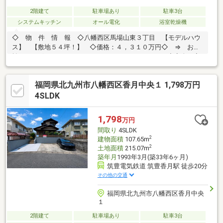
2階建て
駐車場あり
駐車3台
システムキッチン
オール電化
浴室乾燥機
◇ 物 件 情 報 ◇八幡西区馬場山東３丁目 【モデルハウ
ス】 【敷地５４坪！】 ◇価格：４，３１０万円◇ ⇒ お支
払いは ボーナスなしの 月々８９，２３０円より！◆安全・安
心の新築住宅！◆気になる方、まずはお気軽にお問合せください
♪０９３－４８２－２６５７【ジャッジ(株)本店】 「ジャッジ」
福岡県北九州市八幡西区香月中央１ 1,798万円
は２４時間、３６５日、年中無休で営業中！
4SLDK
1,798
万円
間取り
4SLDK
2
建物面積
107.65m
2
土地面積
215.07m
築年月
1993年3月(築33年6ヶ月)
筑豊電気鉄道 筑豊香月駅 徒歩20分
その他の交通
福岡県北九州市八幡西区香月中央
１
2階建て
駐車場あり
駐車3台