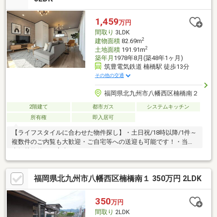
TEL : 0120-210-397 までお気軽にどうぞ♪
1,459
万円
間取り
3LDK
2
建物面積
82.69m
2
土地面積
191.91m
築年月
1978年8月(築48年1ヶ月)
筑豊電気鉄道 楠橋駅 徒歩13分
その他の交通
福岡県北九州市八幡西区楠橋南２
2階建て
都市ガス
システムキッチン
所有権
即入居可
【ライフスタイルに合わせた物件探し】・土日祝/18時以降/1件～
複数件のご内覧も大歓迎・ご自宅等への送迎も可能です！・当社
未掲載物件もご案内できます♪
福岡県北九州市八幡西区楠橋南１ 350万円 2LDK
350
万円
間取り
2LDK