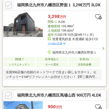
グには家具付きです！初期費用を抑えられるのは嬉しいポイント
福岡県北九州市八幡西区野面１ 3,298万円 3LDK
ですね○４つの洋室があります☆リビングに隣接した8.7帖の洋室
は主寝室に最適！お子様が３人いるファミリーにも安心ですね
3,298
万円
間取り
3LDK
2
建物面積
105.98m
2
土地面積
199.42m
築年月
2021年10月(築4年11ヶ月)
筑豊電気鉄道 木屋瀬駅 徒歩21分
その他の交通
福岡県北九州市八幡西区野面１
2階建て
駐車場あり
駐車3台
システムキッチン
オール電化
浴室乾燥機
全国996店舗の信頼のネットワークで住まい探しをサポート。セ
ンチュリー21APリファレンスへお任せください！【即ご案内可
能！】【無料住宅ローン相談開催中！】 ３０分ほどのお時間で
お客様にとって最適な住宅ローンのプランをお伝えします！ 相
談は無料ですのでお気軽にお問合せください。 〇自分がいくら
福岡県北九州市八幡西区馬場山西 900万円 4LDK
借りられるのか不安な方 〇月々の支払がどのくらいになるのか
知りたい方マイホームを購入するにあたって不安に感じているこ
となど、なんでもご相談ください。 平日や１８時以降の相談、
900
万円