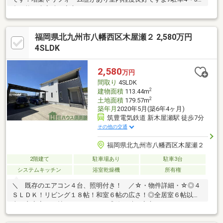
台可能で来客時も安心ですね。
□□━━━━━━━━━━━━━━━━━━━━━所有者様が住ん
でおられますので事前に日程の調整が必要です。営業時間 10時～
福岡県北九州市八幡西区木屋瀬２ 2,580万円
16時（休：水曜日、第2、3火曜日） この時間帯はお電話でのお問
い合わせがスムーズにご案内できます。右下の電話ボタンをタッ
4SLDK
チ！もしくはお気軽にお電話ください ＞＞＞0120-210-
393━━━━━━━━━━━━━━━━━━━━━━□□
2,580
万円
間取り
4SLDK
2
建物面積
113.44m
2
土地面積
179.57m
築年月
2020年5月(築6年4ヶ月)
筑豊電気鉄道 新木屋瀬駅 徒歩7分
その他の交通
福岡県北九州市八幡西区木屋瀬２
2階建て
駐車場あり
駐車3台
システムキッチン
浴室乾燥機
所有権
＼ 既存のエアコン４台、照明付き！ ／☆・物件詳細・☆◎４
ＳＬＤＫ！リビング１８帖！和室６帖の広さ！◎全居室６帖以
上！主寝室１０帖＋ＷＩＣあり！◎降雨時も安心のインナーバル
コニーあり！◎駐車場５台！うち２台分カーポート＋ウッドデッ