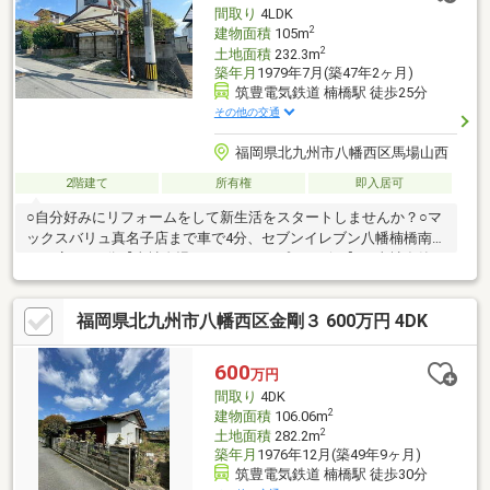
物件の見学も承っております。お気軽にご連絡ください。電話
間取り
4LDK
【０９４９－２９－６４１０】
2
建物面積
105m
2
土地面積
232.3m
築年月
1979年7月(築47年2ヶ月)
筑豊電気鉄道 楠橋駅 徒歩25分
その他の交通
福岡県北九州市八幡西区馬場山西
2階建て
所有権
即入居可
○自分好みにリフォームをして新生活をスタートしませんか？○マ
ックスバリュ真名子店まで車で4分、セブンイレブン八幡楠橋南１
丁目店まで6分【当社自慢のワンストップサービス】・当社在籍ス
タッフはリフォーム、ローンに関するエキスパート！・物件購入
+リフォーム費用もまとめてお見積り♪・住み替え先を探しなが
福岡県北九州市八幡西区金剛３ 600万円 4DK
ら、ご自宅の売却が並行して行えます！・もちろん査定も無料で
す♪
600
万円
間取り
4DK
2
建物面積
106.06m
2
土地面積
282.2m
築年月
1976年12月(築49年9ヶ月)
筑豊電気鉄道 楠橋駅 徒歩30分