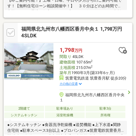
【即ご案内可能！】土曜・日曜、平日や夕方からのご案内可能で
す！【無料住宅ローン相談開催中！】 ３０分ほどのお時間でお
客様にとって最適な住宅ローンのプランをお伝えします！ 相談
は無料ですのでお気軽にお問合せください。 〇自分がいくら借
りられるのか不安な方 〇月々の支払がどのくらいになるのか知
福岡県北九州市八幡西区香月中央１ 1,798万円
りたい方マイホームを購入するにあたって不安に感じていること
など、なんでもご相談ください。まずはお気軽にご連絡くださ
4SLDK
い。電話【０９４９－２９－６４１０】
1,798
万円
間取り
4SLDK
2
建物面積
107.65m
2
土地面積
215.07m
築年月
1993年3月(築33年6ヶ月)
筑豊電気鉄道 筑豊香月駅 徒歩20分
その他の交通
福岡県北九州市八幡西区香月中央
１
2階建て
駐車場あり
駐車3台
システムキッチン
浴室乾燥機
所有権
●システムキッチン ●食器洗浄乾燥機 ●追焚機能 ●上下水道●閑静
住宅街 ●駐車スペース3台以上 ●プロパンガス●筑豊電鉄筑豊香月