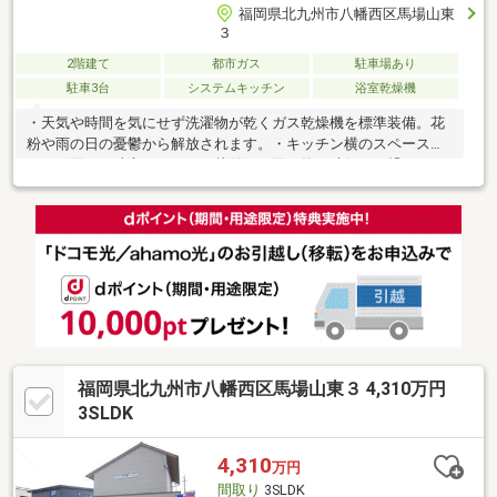
福岡県北九州市八幡西区馬場山東
３
2階建て
都市ガス
駐車場あり
駐車3台
システムキッチン
浴室乾燥機
・天気や時間を気にせず洗濯物が乾くガス乾燥機を標準装備。花
粉や雨の日の憂鬱から解放されます。・キッチン横のスペースは
まとめ買いの味方。すっきり片付き、買い物の時短にも繋がりま
す。・食器洗乾燥機付きで家事負担が減り、家族と過ごすかけが
えのない時間が増えます。・高効率給湯器「エコワン」で、給湯
にかかる光熱費も抑えられます。ZEH住宅(高気密高断熱UA値
0.38)太陽光発電＋高効率給湯器エコワン・ガス乾燥機付き・照明
+カーテン+家具付き室内から山々の緑が望める家
福岡県北九州市八幡西区馬場山東３ 4,310万円
3SLDK
4,310
万円
間取り
3SLDK