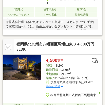
１
2階建て
駐車場あり
駐車3台
システムキッチン
オール電化
浴室乾燥機
源株式会社選べる成約キャンペーン実施中！４月末までのご成約
で家電製品もしくは、新生活お祝い金プレゼント！詳細はお問い
合わせください♪ご家族が住みやすい環境・立地です。玄関扉スマ
ートキー対応！オール電化でランニングコストが抑えられます。
駐車スペース３台確保できるため来客時も安心！ＬＤＫの天井高
福岡県北九州市八幡西区馬場山東３ 4,500万円
２．７ｍで広々とした空間に感じれます♪２階の洋室各部屋にウォ
ークインクローゼットがあります！８帖洋室には４畳分の収納ス
3LDK
ペース！諸経費や月々の返済額等現地案内時にてご説明いたしま
す！他にも...住宅ローンのご案内、火災保険など全てサポートさ
4,500
万円
せていただきます♪
間取り
3LDK
2
建物面積
103.5m
2
土地面積
179.97m
築年月
2024年12月(築1年9ヶ月)
筑豊電気鉄道 楠橋駅 徒歩3.2km
その他の交通
福岡県北九州市八幡西区馬場山東
３