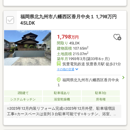
駅 徒歩20分 約1576ｍ●北九州市立香月小学校 徒歩8分 約582ｍ●北
九州市立香月中学校 徒歩11分 約836ｍ●西鉄バス【香月市民セン
ター】停 徒歩3分 約165ｍ●ゆめマート 香月西店 徒歩12分 約929
福岡県北九州市八幡西区香月中央１ 1,798万円
ｍ●ファミリーマート 八幡香月西店 徒歩8分 約604ｍ【 現地情報
の確認・問い合わせ 】 ハウスドゥ八幡西 TEL : 0120-210-397 まで
4SLDK
お気軽にどうぞ♪
1,798
万円
間取り
4SLDK
2
建物面積
107.65m
2
土地面積
215.07m
築年月
1993年3月(築33年6ヶ月)
筑豊電気鉄道 筑豊香月駅 徒歩21分
その他の交通
福岡県北九州市八幡西区香月中央
１
2階建て
駐車場あり
駐車3台
システムキッチン
浴室乾燥機
所有権
○2025年12月内装リフォーム完成○2025年12月外壁、駐車場増設
工事○カースペースは並列３台駐車可能です○キッチン、浴室、洗
面化粧台、トイレなどの水回りは交換済です○キッチンは独立タ
イプです☆リビングのレイアウトを自由に楽しめますね○リビン