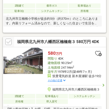
2階建て
都市ガス
駐車場あり
駐車3台
システムキッチン
所有権
北九州市立楠橋小学校が徒歩約5分（約370ｍ）のところにありま
す。内装リフォーム済みなので、新しくなった住まいで生活を始
めることができます。前面道路6m以上は確保しているので車の出
し入れもラクラクです。株式会社 福岡地所では北九州市八幡西区
にある不動産情報をご紹介しております。お引っ越しをお考えな
福岡県北九州市八幡西区楠橋南３ 580万円 4DK
ら、ぜひご連絡ください。
580
万円
間取り
4DK
2
建物面積
90.25m
2
土地面積
247.94m
築年月
1978年2月(築48年7ヶ月)
筑豊電気鉄道 新木屋瀬駅 徒歩19分
その他の交通
福岡県北九州市八幡西区楠橋南３
2階建て
駐車場あり
システムキッチン
所有権
即入居可