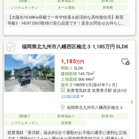
2階建て
駐車場あり
駐車2台
システムキッチン
オール電化
所有権
【太陽光10.68Kw搭載で一年中快適＆経済的な高性能住宅】耐震
等級3・HEAT20G3取得の安心品質です！是非お問合せお待ちして
おります！
福岡県北九州市八幡西区楠北３ 1,185万円 5LDK
1,185
万円
間取り
5LDK
2
建物面積
144.72m
2
土地面積
566.44m
築年月
1985年2月(築41年7ヶ月)
筑豊電気鉄道 筑豊香月駅 徒歩2分
その他の交通
福岡県北九州市八幡西区楠北３
2階建て
駐車場あり
駐車3台
システムキッチン
所有権
筑豊電鉄「香月駅」徒歩約2分で通勤やお子様の通学に便利な立地
です！増築やリフォーム歴があり室内程度良好ですよ♪駐車4～5