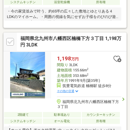
システムキッチン
浴室乾燥機
所有権
・今の家賃並みで叶う、約65坪の広々した敷地とゆとりある４
LDKのマイホーム。・周囲の視線を気にせずお子様をのびのび遊
ばせられるお庭や、並列駐車が楽にできるスペースなど、戸建な
らではの開放的な新生活をスタート！・明るい16帖のLDKは家族
が自然と集まる空間となり、機能的なシステムキッチンが日々の
福岡県北九州市八幡西区楠橋下方３丁目 1,198万
料理を快適にサポート。・全居室に収納を完備し、お子様の個室
も無理なく確保できるため、家族みんなが笑顔で心地よく暮らせ
円 3LDK
る住まいです♪
1,198
万円
間取り
3LDK
2
建物面積
155.66m
2
土地面積
353.68m
築年月
1991年9月(築35年)
筑豊電気鉄道 楠橋駅 徒歩8分
その他の交通
福岡県北九州市八幡西区楠橋下方
３丁目
2階建て
駐車場あり
カウンターキッチン
システムキッチン
オール電化
所有権