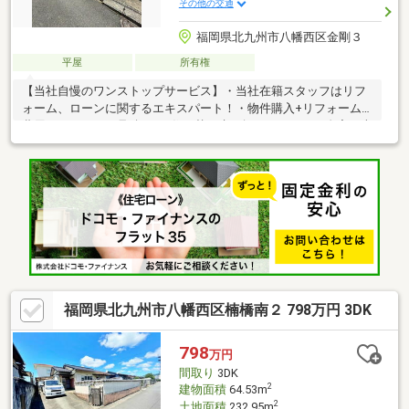
その他の交通
福岡県北九州市八幡西区金剛３
平屋
所有権
【当社自慢のワンストップサービス】・当社在籍スタッフはリフ
ォーム、ローンに関するエキスパート！・物件購入+リフォーム
費用もまとめてお見積り♪・住み替え先を探しながら、ご自宅の売
却が並行して行えます！・もちろん査定も無料です♪【ライフスタ
イルに合わせた物件探し】・土日祝/18時以降/1件～複数件のご内
覧も大歓迎・ご自宅等への送迎も可能です！・当社未掲載物件も
ご案内できます♪
福岡県北九州市八幡西区楠橋南２ 798万円 3DK
798
万円
間取り
3DK
2
建物面積
64.53m
2
土地面積
232.95m