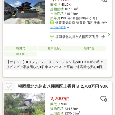
間取り
4SLDK
2
建物面積
107.65m
2
土地面積
215.07m
築年月
1993年3月(築33年6ヶ月)
筑豊電気鉄道 筑豊香月駅 徒歩19分
その他の交通
福岡県北九州市八幡西区香月中央
１
2階建て
駐車場あり
駐車3台
所有権
【ポイント】■リフォーム・リノベーション済み■LDK18帖の広々
リビングで家族団らん■駐車スペース3台可能で来客時も安心■日
当たり良好の明るい住まい■庭付き住宅のため、お子様やペット
も気持よく過ごせます♪【周辺環境】■教育施設 ・北九州市立香
月小学校まで徒歩約７分 ・北九州市立香月中学校まで徒歩約12
福岡県北九州市八幡西区上香月３ 2,700万円 9DK
分■薬局／サンドラッグ香月店まで徒歩約7分■コンビニ／ファミ
リーマートまで徒歩約6分【お問い合わせ】■株式会社 ハウス倶
楽部 本店■お電話 080－5701－9861■担当 大森までお気軽に
2,700
万円
お問合せ下さい。
間取り
9DK
2
建物面積
234.52m
2
土地面積
2236.55m