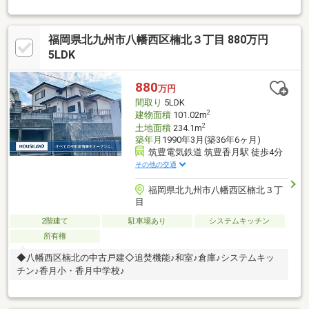
福岡県北九州市八幡西区楠北３丁目 880万円
5LDK
880
万円
間取り
5LDK
2
建物面積
101.02m
2
土地面積
234.1m
築年月
1990年3月(築36年6ヶ月)
筑豊電気鉄道 筑豊香月駅 徒歩4分
その他の交通
福岡県北九州市八幡西区楠北３丁
目
2階建て
駐車場あり
システムキッチン
所有権
◆八幡西区楠北の中古戸建◇追焚機能♪和室♪倉庫♪システムキッ
チン♪香月小・香月中学校♪