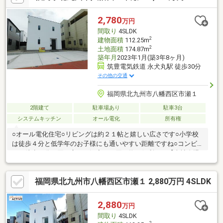
普通車4台可能。上津役小学校徒歩7分、スーパー徒歩7分、コン
ビニ徒歩5分と、子育てや毎日の買い物にも便利な住環境です。大
2,780
万円
型キッズルーム・おむつ台・授乳スペース有。北九州イチ快適な
間取り
4SLDK
お店にぜひ一度お越し下さい♪
2
建物面積
112.25m
2
土地面積
174.87m
築年月
2023年1月(築3年8ヶ月)
筑豊電気鉄道 永犬丸駅 徒歩30分
その他の交通
福岡県北九州市八幡西区市瀬１
2階建て
駐車場あり
駐車3台
システムキッチン
オール電化
所有権
○オール電化住宅○リビングは約２１帖と嬉しい広さです○小学校
は徒歩４分と低学年のお子様にも通いやすい距離ですね○コンビ
ニは徒歩３分と買い忘れや深夜のお買い物に便利です【当社自慢
のワンストップサービス】・当社在籍スタッフはリフォーム、ロ
ーンに関するエキスパート！・物件購入+リフォーム費用もまと
福岡県北九州市八幡西区市瀬１ 2,880万円 4SLDK
めてお見積り♪・住み替え先を探しながら、ご自宅の売却が並行し
て行えます！・もちろん査定も無料です♪【ライフスタイルに合わ
せた物件探し】・土日祝/18時以降/1件～複数件のご内覧も大歓
2,880
万円
迎・ご自宅等への送迎も可能です！・当社未掲載物件もご案内で
間取り
4SLDK
きます♪