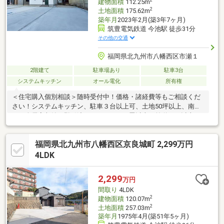
2
建物面積
112.25m
2
土地面積
175.62m
築年月
2023年2月(築3年7ヶ月)
筑豊電気鉄道 今池駅 徒歩31分
その他の交通
福岡県北九州市八幡西区市瀬１
2階建て
駐車場あり
駐車3台
システムキッチン
オール電化
所有権
＜住宅購入個別相談＞随時受付中！価格・諸経費等もご相談くだ
さい！システムキッチン、駐車３台以上可、土地50坪以上、南向
き、全居室収納、即引渡可、ＬＤＫ２０畳以上、前道６ｍ以上、
シャワー付洗面化粧台、対面式キッチン、バリアフリー、トイレ
２ヶ所、浴室１坪以上、２階建、浴室に窓、全居室フローリン
福岡県北九州市八幡西区京良城町 2,299万円
グ、パントリー（食器・食品の収納庫）、ウォークインクローゼ
ット、天井高２．５ｍ以上、ＩＨクッキングヒーター、オール電
4LDK
化
2,299
万円
間取り
4LDK
2
建物面積
120.07m
2
土地面積
257.03m
築年月
1975年4月(築51年5ヶ月)