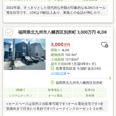
2022年築、すっきりとした現代的な外観が印象的な4LDKのオール
電化住宅です。LDKは15帖以上あり、家族との会話が弾むカウン
ターキッチンを採用。食器洗浄乾燥機やIHクッキングヒーター、
浴室乾燥機、電動シャッターなど、家事と暮らしを支える設備も
充実しています。ウォークインクローゼット2か所をはじめ全居室
福岡県北九州市八幡西区別所町 3,000万円 4LDK
に収納を備え、荷物を整理しやすい間取り。駐車は普通車2台可能
です。スーパー徒歩6分、中学校徒歩7分、バス停徒歩5分と生活
利便性も良好。築浅ならではの快適な住まいをお探しのご家族に
3,000
万円
おすすめです。大型キッズルーム・おむつ台・授乳スペース有。
間取り
4LDK
北九州イチ快適なお店にぜひ一度お越し下さい♪
2
建物面積
103.5m
2
土地面積
127.82m
築年月
2022年1月(築4年8ヶ月)
筑豊電気鉄道 今池駅 徒歩24分
その他の交通
福岡県北九州市八幡西区別所町
2階建て
駐車場あり
駐車2台
システムキッチン
オール電化
所有権
○カースペースは並列２台駐車可能です○オール電化住宅です○全
室南向きで日当たり良好です○ウォークインクローゼット２か所
付き！安心の収納力ですね○キッチンや洗面所、浴室が集約され