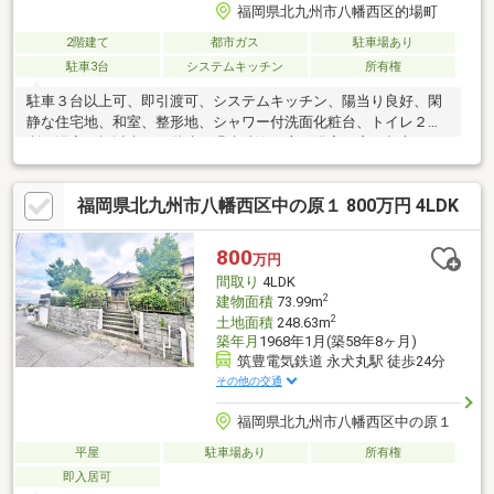
福岡県北九州市八幡西区的場町
2階建て
都市ガス
駐車場あり
駐車3台
システムキッチン
所有権
駐車３台以上可、即引渡可、システムキッチン、陽当り良好、閑
静な住宅地、和室、整形地、シャワー付洗面化粧台、トイレ２ヶ
所、浴室１坪以上、２階建、温水洗浄便座、浴室に窓、都市ガ
ス、食器洗乾燥機
福岡県北九州市八幡西区中の原１ 800万円 4LDK
800
万円
間取り
4LDK
2
建物面積
73.99m
2
土地面積
248.63m
築年月
1968年1月(築58年8ヶ月)
筑豊電気鉄道 永犬丸駅 徒歩24分
その他の交通
福岡県北九州市八幡西区中の原１
平屋
駐車場あり
所有権
即入居可