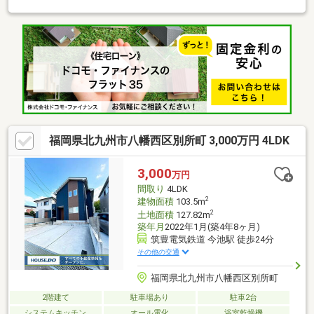
婦二人分の収納も安心です○玄関ホールから洗面室へ直行できま
す！帰宅後すぐに手洗い・うがいが可能です☆外遊びや部活後の
お子様はそのままバスルームへ！リビングに汚れを持ち込まない
嬉しい動線です○24時間営業のスーパーが徒歩２分と日々のお買
い物にとっても便利！お車がなくても便利な立地ですね
福岡県北九州市八幡西区別所町 3,000万円 4LDK
3,000
万円
間取り
4LDK
2
建物面積
103.5m
2
土地面積
127.82m
築年月
2022年1月(築4年8ヶ月)
筑豊電気鉄道 今池駅 徒歩24分
その他の交通
福岡県北九州市八幡西区別所町
2階建て
駐車場あり
駐車2台
システムキッチン
オール電化
浴室乾燥機