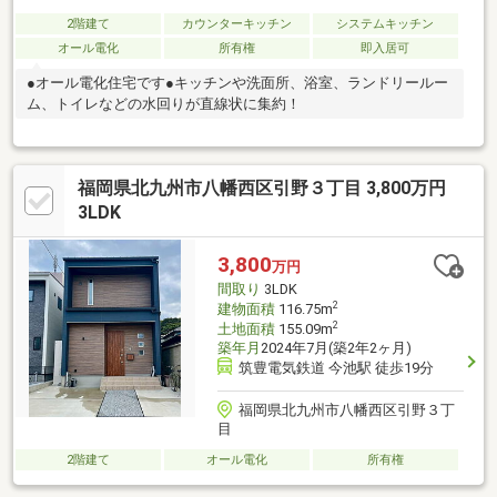
2階建て
カウンターキッチン
システムキッチン
オール電化
所有権
即入居可
●オール電化住宅です●キッチンや洗面所、浴室、ランドリールー
ム、トイレなどの水回りが直線状に集約！
福岡県北九州市八幡西区引野３丁目 3,800万円
3LDK
3,800
万円
間取り
3LDK
2
建物面積
116.75m
2
土地面積
155.09m
築年月
2024年7月(築2年2ヶ月)
筑豊電気鉄道 今池駅 徒歩19分
福岡県北九州市八幡西区引野３丁
目
2階建て
オール電化
所有権