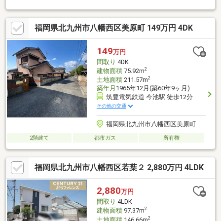
却が並行して行えます！・もちろん査定も無料です♪【ライフスタ
イルに合わせた物件探し】・土日祝/18時以降/1件～複数件のご内
福岡県北九州市八幡西区美原町 149万円 4DK
覧も大歓迎・ご自宅等への送迎も可能です！・当社未掲載物件も
ご案内できます♪
149
万円
間取り
4DK
2
建物面積
75.92m
2
土地面積
211.57m
築年月
1965年12月(築60年9ヶ月)
筑豊電気鉄道 今池駅 徒歩12分
その他の交通
福岡県北九州市八幡西区美原町
2階建て
都市ガス
所有権
福岡県北九州市八幡西区若葉２ 2,880万円 4LDK
2,880
万円
間取り
4LDK
2
建物面積
97.37m
2
土地面積
146.66m