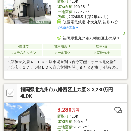
間取り
4LDK
2
建物面積
106.28m
2
土地面積
172.67m
築年月
2024年5月(築2年4ヶ月)
筑豊電気鉄道 永犬丸駅 徒歩17分
その他の交通
福岡県北九州市八幡西区上の原３
2階建て
駐車場あり
駐車2台
システムキッチン
オール電化
浴室乾燥機
＼築後未入居４ＬＤＫ・駐車場並列３台分可能・オール電化物件
／〇広々１７．５帖ＬＤＫ◎〇玄関を開けると吹き抜け×階段の開
放的な空間が♪〇バス通りは徒歩約１０分！〇広めの洗面脱衣室は
収納スペース付♪〇２４時間営業スーパー、コンビニが徒歩１０分
圏内！．．☆周辺環境☆．.◎上津役小学校まで徒歩約１５分(約
福岡県北九州市八幡西区上の原３ 3,280万円
１１６０ｍ)◎上津役中学校まで徒歩約１８分(約１４００ｍ)◎マ
ックスバリュ上の原店まで徒歩約１０分(約７５０ｍ)■お問い合わ
4LDK
せは 株式会社 ハウス倶楽部 本店 お電話は ０８
０－８３９９－９１０６ 担当、平田までお気軽にお問い合
3,280
万円
わせください。
間取り
4LDK
2
建物面積
106.8m
2
土地面積
207.97m