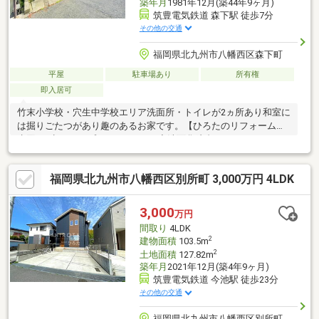
築年月
1981年12月(築44年9ヶ月)
筑豊電気鉄道 森下駅 徒歩7分
その他の交通
福岡県北九州市八幡西区森下町
平屋
駐車場あり
所有権
即入居可
竹末小学校・穴生中学校エリア洗面所・トイレが2ヵ所あり和室に
は掘りごたつがあり趣のあるお家です。【ひろたのリフォーム】
水回り4点セットプラン248万円！◆洗面化粧台・トイレ・バス・
キッチン◆税込み価格・施工費込み※現地確認後、金額に変更が
ある場合がございます。
福岡県北九州市八幡西区別所町 3,000万円 4LDK
□□━━━━━━━━━━━━━━━━━━━━━現在空室です。
日曜日・祝日の内覧も可能です。営業時間 10時～16時（休：水曜
日、第2、3火曜日） この時間帯はお電話でのお問い合わせがスム
3,000
万円
ーズにご案内できます。右下の電話ボタンをタッチ！もしくはお
間取り
4LDK
気軽にお電話ください ＞＞＞0120-210-393
2
建物面積
103.5m
2
土地面積
127.82m
築年月
2021年12月(築4年9ヶ月)
筑豊電気鉄道 今池駅 徒歩23分
その他の交通
福岡県北九州市八幡西区別所町