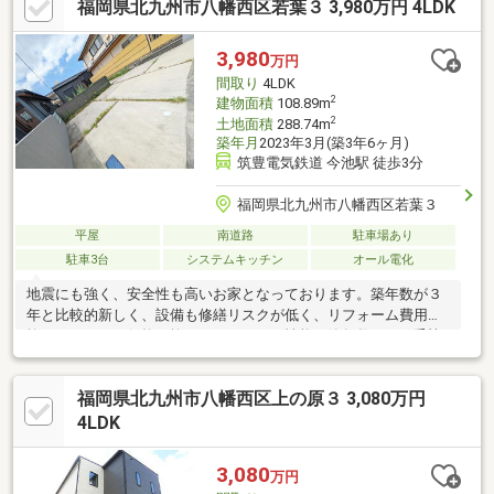
福岡県北九州市八幡西区若葉３ 3,980万円 4LDK
☆□八枝小学校まで徒歩約８分（６００ｍ）□永犬丸中学校まで徒
歩約１５分（１０００ｍ）□ゆめマート永犬丸店まで徒歩約７分
（約５００ｍ）■お問い合わせは 株式会社 ハウス倶楽部
3,980
万円
本店 お電話は ０８０－８３９９－９１０６ 担当、
間取り
4LDK
平田までお気軽にお問い合わせください。
2
建物面積
108.89m
2
土地面積
288.74m
築年月
2023年3月(築3年6ヶ月)
筑豊電気鉄道 今池駅 徒歩3分
福岡県北九州市八幡西区若葉３
平屋
南道路
駐車場あり
駐車3台
システムキッチン
オール電化
地震にも強く、安全性も高いお家となっております。築年数が３
年と比較的新しく、設備も修繕リスクが低く、リフォーム費用を
抑えられます！価格は抑えたい・・でも性能や築年数など、妥協
したくないという方へおススメです♪黒崎・折尾エリアへのアクセ
スも良く、多方面へ通勤通学や、お買い物にも行きやすい、生活
福岡県北九州市八幡西区上の原３ 3,080万円
利便性の良い立地です！駐車場もゆったり４台以上可！フェンス
で囲まれたお庭は小さなお子様の飛び出しも気にせず、ＢＢＱ、
4LDK
ドッグラン、グランピング等々、いろいろな利用が出来ます！
3,080
万円