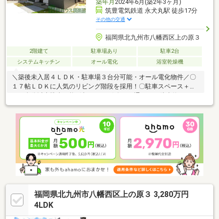
築年月
2024年6月(築2年3ヶ月)
筑豊電気鉄道 永犬丸駅 徒歩17分
その他の交通
福岡県北九州市八幡西区上の原３
2階建て
駐車場あり
駐車2台
システムキッチン
オール電化
浴室乾燥機
＼築後未入居４ＬＤＫ・駐車場３台分可能・オール電化物件／〇
１７帖ＬＤＫに人気のリビング階段を採用！〇駐車スペース＋庭
＝３台分以上駐車可能♪(車種による)〇バス通りまで徒歩約１０
分！通勤、通学に大変便利！〇洗面脱衣室は廊下からもキッチン
からもアクセスできます♪．．☆周辺環境☆．.◎上津役小学校ま
で徒歩約１５分(約１１６０ｍ)◎上津役中学校まで徒歩約１８分
(約１４００ｍ)◎マックスバリュ上の原店まで徒歩約１０分(約７
５０ｍ)■お問い合わせは 株式会社 ハウス倶楽部 本店
お電話は ０８０－８３９９－９１０６ 担当、平田ま
でお気軽にお問い合わせください。
福岡県北九州市八幡西区上の原３ 3,280万円
4LDK