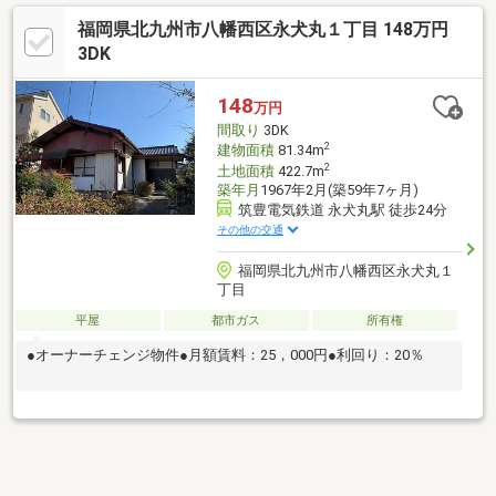
福岡県北九州市八幡西区永犬丸１丁目 148万円
3DK
148
万円
間取り
3DK
2
建物面積
81.34m
2
土地面積
422.7m
築年月
1967年2月(築59年7ヶ月)
筑豊電気鉄道 永犬丸駅 徒歩24分
その他の交通
福岡県北九州市八幡西区永犬丸１
丁目
平屋
都市ガス
所有権
●オーナーチェンジ物件●月額賃料：25，000円●利回り：20％