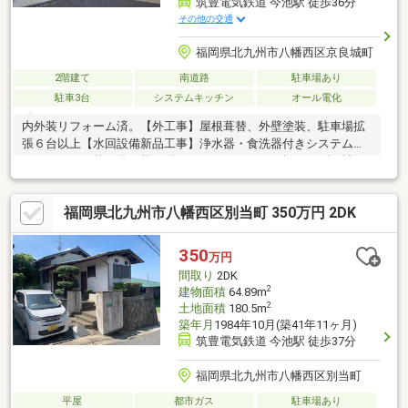
筑豊電気鉄道 今池駅 徒歩36分
その他の交通
福岡県北九州市八幡西区京良城町
2階建て
南道路
駐車場あり
駐車3台
システムキッチン
オール電化
内外装リフォーム済。【外工事】屋根葺替、外壁塗装、駐車場拡
張６台以上【水回設備新品工事】浄水器・食洗器付きシステムキ
ッチン、バス乾・追い炊き付きユニットバス（１坪サイズに拡
張）、三面鏡洗面化粧台、リクシル製保温洗浄便座付きトイレ、
エコキュート（追い焚き機能付き）【内部】間取変更、玄関ド
福岡県北九州市八幡西区別当町 350万円 2DK
ア・玄関タイル、ミラー付シューズボックス、全室クロス、全室
床木製フロア、全室建具、全室サッシ（二重サッシ）、ＬＥＤ照
明器具全室、モニター付インターフォン、全室コンセント・スイ
350
万円
ッチ・ブレーカー、火災報知器【その他】オール電化工事、シロ
間取り
2DK
アリ予防工事、基礎強化工事、建物耐震診断・補強工事、建物状
2
建物面積
64.89m
況調査
2
土地面積
180.5m
築年月
1984年10月(築41年11ヶ月)
筑豊電気鉄道 今池駅 徒歩37分
福岡県北九州市八幡西区別当町
平屋
都市ガス
駐車場あり