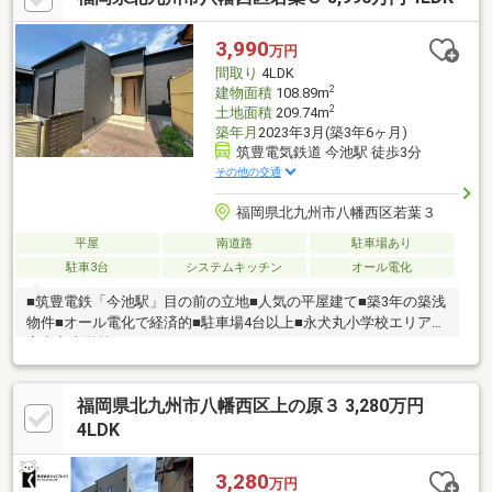
で徒歩5分、コンビニまで徒歩7分です。リフォームのご相談も承
りますので、自分好みの住まいへ仕上げたい方は、ぜひ現地で広
3,990
万円
さや周辺環境をご確認ください。
間取り
4LDK
2
建物面積
108.89m
2
土地面積
209.74m
築年月
2023年3月(築3年6ヶ月)
筑豊電気鉄道 今池駅 徒歩3分
その他の交通
福岡県北九州市八幡西区若葉３
平屋
南道路
駐車場あり
駐車3台
システムキッチン
オール電化
■筑豊電鉄「今池駅」目の前の立地■人気の平屋建て■築3年の築浅
物件■オール電化で経済的■駐車場4台以上■永犬丸小学校エリア■
永犬丸中学校エリア
福岡県北九州市八幡西区上の原３ 3,280万円
4LDK
3,280
万円