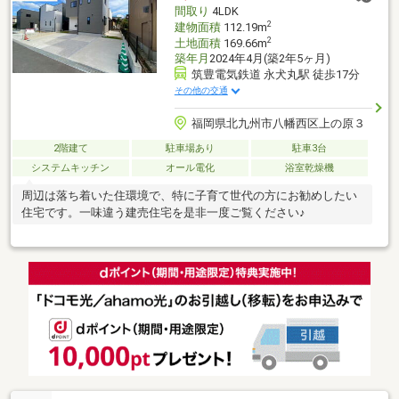
間取り
4LDK
2
建物面積
112.19m
2
土地面積
169.66m
築年月
2024年4月(築2年5ヶ月)
筑豊電気鉄道 永犬丸駅 徒歩17分
その他の交通
福岡県北九州市八幡西区上の原３
2階建て
駐車場あり
駐車3台
システムキッチン
オール電化
浴室乾燥機
周辺は落ち着いた住環境で、特に子育て世代の方にお勧めしたい
住宅です。一味違う建売住宅を是非一度ご覧ください♪