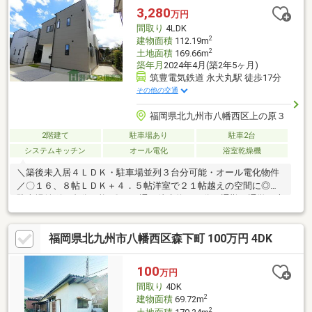
3,280
万円
間取り
4LDK
2
建物面積
112.19m
2
土地面積
169.66m
築年月
2024年4月(築2年5ヶ月)
筑豊電気鉄道 永犬丸駅 徒歩17分
その他の交通
福岡県北九州市八幡西区上の原３
2階建て
駐車場あり
駐車2台
システムキッチン
オール電化
浴室乾燥機
＼築後未入居４ＬＤＫ・駐車場並列３台分可能・オール電化物件
／〇１６、８帖ＬＤＫ＋４．５帖洋室で２１帖越えの空間に◎〇
駐車場並列３台分可能♪〇バス通り徒歩約１０分！通勤、通学に大
変便利！〇約３帖分！広めの洗面脱衣室♪〇２４時間スーパー、コ
ンビニが徒歩１０分圏内！．．☆周辺環境☆．.◎上津役小学校ま
福岡県北九州市八幡西区森下町 100万円 4DK
で徒歩約１５分(１１６０ｍ)◎上津役中学校まで徒歩約１８分(１
４００ｍ)◎マックスバリュ上の原店まで徒歩約１０分(７５０
ｍ)■お問い合わせは 株式会社 ハウス倶楽部 本店 お電
100
万円
話は ０８０－８３９９－９１０６ 担当、平田までお
間取り
4DK
気軽にお問い合わせください。
2
建物面積
69.72m
2