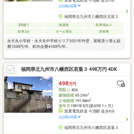
筑豊電気鉄道 今池駅 徒歩5分
その他の交通
福岡県北九州市八幡西区北筑２
2階建て
南道路
駐車場あり
駐車2台
オール電化
所有権
永犬丸小学校・永犬丸中学校エリア2021年外壁、屋根塗り替え組
費1200円/年、町内会費4100円/年
□□━━━━━━━━━━━━━━━━━━━━━現在空室です。
日曜日・祝日の内覧も可能です。営業時間 10時～16時（休：水曜
日、第2、3火曜日） この時間帯はお電話でのお問い合わせがスム
福岡県北九州市八幡西区若葉３ 498万円 4DK
ーズにご案内できます。右下の電話ボタンをタッチ！もしくはお
気軽にお電話ください 0120-210-
393━━━━━━━━━━━━━━━━━━━━━━□□
498
万円
間取り
4DK
2
建物面積
85.29m
2
土地面積
191.88m
築年月
1981年8月(築45年1ヶ月)
筑豊電気鉄道 今池駅 徒歩6分
その他の交通
福岡県北九州市八幡西区若葉３