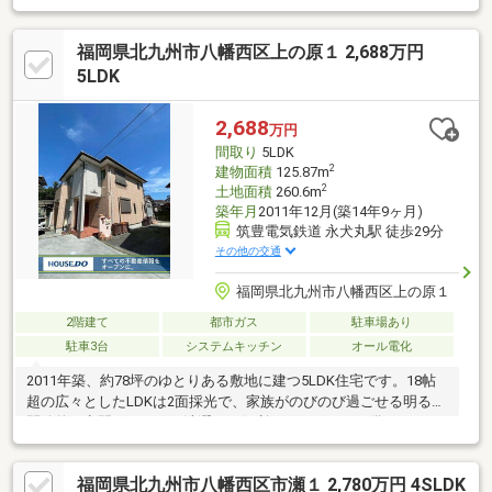
た効率的な家事動線です○閑静な住宅街にある落ち着いた住環境
です○小学校は徒歩１０分と毎日の通学に便利ですね○食材の調達
福岡県北九州市八幡西区上の原１ 2,688万円
に便利なスーパーやコンビニが徒歩１０分圏内にあります☆日々
のお買い物に困りません【当社自慢のワンストップサービス】・
5LDK
当社在籍スタッフはリフォーム、ローンに関するエキスパー
ト！・物件購入+リフォーム費用もまとめてお見積り♪・住み替え
2,688
万円
先を探しながら、ご自宅の売却が並行して行えます！
間取り
5LDK
2
建物面積
125.87m
2
土地面積
260.6m
築年月
2011年12月(築14年9ヶ月)
筑豊電気鉄道 永犬丸駅 徒歩29分
その他の交通
福岡県北九州市八幡西区上の原１
2階建て
都市ガス
駐車場あり
駐車3台
システムキッチン
オール電化
2011年築、約78坪のゆとりある敷地に建つ5LDK住宅です。18帖
超の広々としたLDKは2面採光で、家族がのびのび過ごせる明るく
開放的な空間。雨の日の洗濯にも便利なサンルームを備えていま
す。対面式キッチン、IHクッキングヒーター、浴室乾燥機、トイ
レ2か所など設備も充実。全居室収納に加え、ウォークインクロー
福岡県北九州市八幡西区市瀬１ 2,780万円 4SLDK
ゼットもあり、衣類や季節用品をすっきり整理できます。駐車は