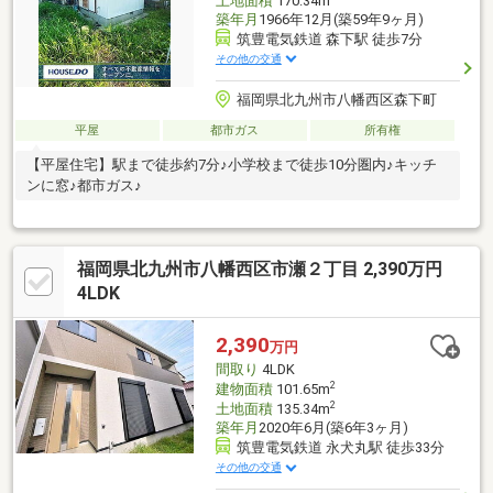
土地面積
170.34m
築年月
1966年12月(築59年9ヶ月)
筑豊電気鉄道 森下駅 徒歩7分
その他の交通
福岡県北九州市八幡西区森下町
平屋
都市ガス
所有権
【平屋住宅】駅まで徒歩約7分♪小学校まで徒歩10分圏内♪キッチ
ンに窓♪都市ガス♪
福岡県北九州市八幡西区市瀬２丁目 2,390万円
4LDK
2,390
万円
間取り
4LDK
2
建物面積
101.65m
2
土地面積
135.34m
築年月
2020年6月(築6年3ヶ月)
筑豊電気鉄道 永犬丸駅 徒歩33分
その他の交通