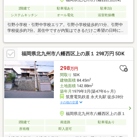
2階建て
駐車場あり
駐車2台
システムキッチン
オール電化
浴室乾燥機
引野小学校・引野中学校エリア。引野小学校徒歩約11分、引野中
学校徒歩約7分。居住中ですが内覧はできるだけご希望の日時に合
わせますのでお早めにお問い合わせください（室内犬飼育中）。
□□━━━━━━━━━━━━━━━━━━━━━所有者様が住ん
でおられますので事前に日程調整が必要です。できるだけご希望
福岡県北九州市八幡西区上の原１ 298万円 5DK
日で調整をしますのでお早めにご連絡ください。営業時間 10時～
16時（休：水曜日、第2、3火曜日） お気軽にお電話ください
0120-210-393━━━━━━━━━━━━━━━━━━━━━━□□
298
万円
間取り
5DK
2
建物面積
84.45m
2
土地面積
142.88m
築年月
1979年3月(築47年6ヶ月)
筑豊電気鉄道 永犬丸駅 徒歩28分
その他の交通
福岡県北九州市八幡西区上の原１
2階建て
南道路
駐車場あり
所有権
即入居可