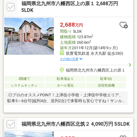
福岡県北九州市八幡西区上の原１ 2,688万円
5LDK
2,688
万円
間取り
5LDK
2
建物面積
125.87m
2
土地面積
260.6m
築年月
2011年12月(築14年9ヶ月)
筑豊電気鉄道 永犬丸駅 徒歩28分
その他の交通
福岡県北九州市八幡西区上の原１
2階建て
駐車場あり
駐車3台
システムキッチン
オール電化
浴室乾燥機
.◎プロのオススメPOINT！上津役小学校・上津役中学校エリア、
駐車5～6台可(縦列4台、並列2台)で来客時も安心ですね！サンル
ームがあります。
□□━━━━━━━━━━━━━━━━━━━━━所有者様が住ん
でおられますので事前に日程の調整が必要です。営業時間 10時～
福岡県北九州市八幡西区北筑２ 4,090万円 5SLDK
16時（休：水曜日、第2、3火曜日） この時間帯はお電話でのお問
い合わせがスムーズにご案内できます。右下の電話ボタンをタッ
チ！もしくはお気軽にお電話ください ＞＞＞0120-210-