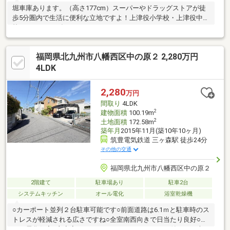
堀車庫あります。（高さ177cm）スーパーやドラッグストアが徒
歩5分圏内で生活に便利な立地ですよ！上津役小学校・上津役中学
校エリア、2024年にトイレをリフォーム、
□□━━━━━━━━━━━━━━━━━━━━━現在空室です。
日曜日・祝日の内覧も可能です。営業時間 10時～16時（休：水曜
福岡県北九州市八幡西区中の原２ 2,280万円
日、第2、3火曜日） この時間帯はお電話でのお問い合わせがスム
ーズにご案内できます。右下の電話ボタンをタッチ！もしくはお
4LDK
気軽にお電話ください ＞＞＞0120-210-
393━━━━━━━━━━━━━━━━━━━━━━□□
2,280
万円
間取り
4LDK
2
建物面積
100.19m
2
土地面積
172.58m
築年月
2015年11月(築10年10ヶ月)
筑豊電気鉄道 三ヶ森駅 徒歩24分
その他の交通
福岡県北九州市八幡西区中の原２
2階建て
駐車場あり
駐車2台
システムキッチン
オール電化
浴室乾燥機
○カーポート並列２台駐車可能です○前面道路は6.1ｍと駐車時のス
トレスが軽減される広さですね○全室南西向きで日当たり良好○オ
ール電化住宅○主寝室にはウォークインクローゼット付きでご夫