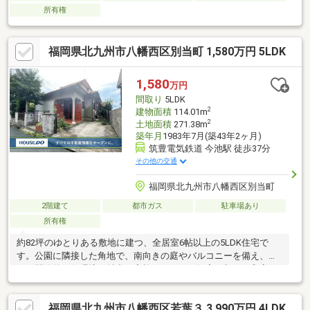
所有権
福岡県北九州市八幡西区別当町 1,580万円 5LDK
1,580
万円
間取り
5LDK
2
建物面積
114.01m
2
土地面積
271.38m
築年月
1983年7月(築43年2ヶ月)
筑豊電気鉄道 今池駅 徒歩37分
その他の交通
福岡県北九州市八幡西区別当町
2階建て
都市ガス
駐車場あり
所有権
約82坪のゆとりある敷地に建つ、全居室6帖以上の5LDK住宅で
す。公園に隣接した角地で、南向きの庭やバルコニーを備え、明
るく開放的な住環境が魅力。家族それぞれの個室に加え、和室は
来客用やお子様の遊び場としても活用できます。全居室収納付き
で、荷物が多いご家庭にもおすすめです。前面道路は幅員約6.1m
福岡県北九州市八幡西区若葉３ 3,990万円 4LDK
あり、国道200号線から狭い道を通らずアクセス可能。バス停ま