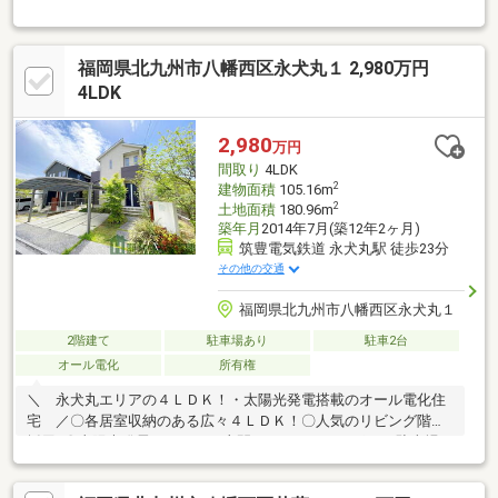
いですね。地目：宅地・雑種地
□□━━━━━━━━━━━━━━━━━━━━━所有者様が住ん
でおられますので事前に日程の調整が必要です。できるだけご希
福岡県北九州市八幡西区永犬丸１ 2,980万円
望のお日にちで調整を致しますのでお早めにご連絡ください。こ
の時間帯はお電話でのお問い合わせがスムーズにご案内できま
4LDK
す。━━━━━━━━━━━━━━━━━━━━━━□□
2,980
万円
間取り
4LDK
2
建物面積
105.16m
2
土地面積
180.96m
築年月
2014年7月(築12年2ヶ月)
筑豊電気鉄道 永犬丸駅 徒歩23分
その他の交通
福岡県北九州市八幡西区永犬丸１
2階建て
駐車場あり
駐車2台
オール電化
所有権
＼ 永犬丸エリアの４ＬＤＫ！・太陽光発電搭載のオール電化住
宅 ／〇各居室収納のある広々４ＬＤＫ！〇人気のリビング階段
採用♪〇太陽光発電システムや土間スペース、カーポート駐車場２
台等、生活のクオリティが上がる設備アリ◎〇小学校やバス通
り、スーパー等が近く、利便性のよい立地です！☆・周辺環境・