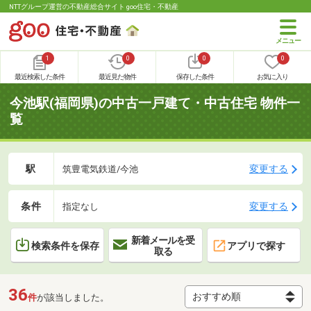
NTTグループ運営の不動産総合サイト goo住宅・不動産
1
0
0
0
最近検索した条件
最近見た物件
保存した条件
お気に入り
今池駅(福岡県)の中古一戸建て・中古住宅 物件一
覧
駅
変更する
筑豊電気鉄道/今池
条件
変更する
指定なし
新着メールを受
検索条件を保存
アプリで探す
取る
36
件
が該当しました。