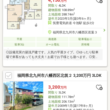
4,150
万円
スタッフはリフォーム、ローンに関するエキスパート！・物件購
間取り
4LDK
入+リフォーム費用もまとめてお見積り♪
2
建物面積
108.89m
2
土地面積
288.74m
築年月
2023年3月(築3年6ヶ月)
筑豊電気鉄道 今池駅 徒歩2分
福岡県北九州市八幡西区若葉３
平屋
南道路
駐車場あり
駐車3台
オール電化
所有権
◎設備充実の築浅戸建です。人気の平屋タイプ。◎ゆったり駐車
場で来客があっても大丈夫！お庭でお子様とも遊べます。◎安
心・安全のオール電化仕様です。◎筑豊電鉄今池駅徒歩まで約
120ｍ
福岡県北九州市八幡西区北筑２ 3,200万円 3LDK
3,200
万円
間取り
3LDK
2
建物面積
111.78m
2
土地面積
206.13m
築年月
2009年1月(築17年8ヶ月)