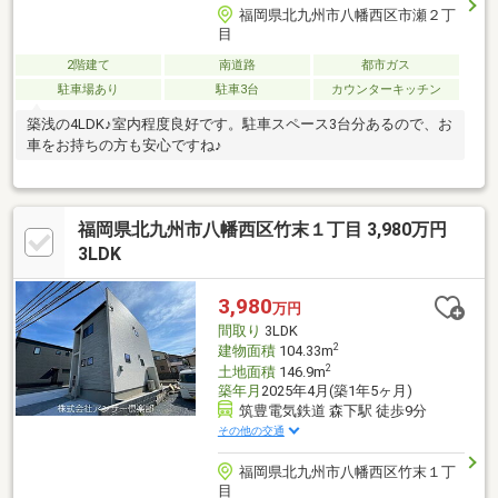
福岡県北九州市八幡西区市瀬２丁
目
2階建て
南道路
都市ガス
駐車場あり
駐車3台
カウンターキッチン
築浅の4LDK♪室内程度良好です。駐車スペース3台分あるので、お
車をお持ちの方も安心ですね♪
福岡県北九州市八幡西区竹末１丁目 3,980万円
3LDK
3,980
万円
間取り
3LDK
2
建物面積
104.33m
2
土地面積
146.9m
築年月
2025年4月(築1年5ヶ月)
筑豊電気鉄道 森下駅 徒歩9分
その他の交通
福岡県北九州市八幡西区竹末１丁
目