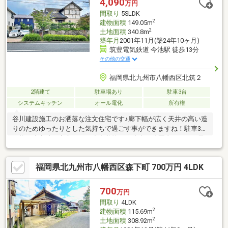
4,090
万円
393━━━━━━━━━━━━━━━━━━━━━━□□
間取り
5SLDK
2
建物面積
149.05m
2
土地面積
340.8m
築年月
2001年11月(築24年10ヶ月)
筑豊電気鉄道 今池駅 徒歩13分
その他の交通
福岡県北九州市八幡西区北筑２
2階建て
駐車場あり
駐車3台
システムキッチン
オール電化
所有権
谷川建設施工のお洒落な注文住宅です♪廊下幅が広く天井の高い造
りのためゆったりとした気持ちで過ごす事ができますね！駐車3台
可能で来客時も安心です。小中学校まで徒歩10分圏内なのでお子
さまの通学も安心。
□□━━━━━━━━━━━━━━━━━━━━━現地でご一緒に
福岡県北九州市八幡西区森下町 700万円 4LDK
確認をすることもできます。営業時間 10時～16時（休：水曜日、
第2、3火曜日） この時間帯はお電話でのお問い合わせがスムーズ
にご案内できます。右下の電話ボタンをタッチ！もしくはお気軽
700
万円
にお電話ください ＞＞＞0120-210-
間取り
4LDK
393━━━━━━━━━━━━━━━━━━━━━━□□
2
建物面積
115.69m
2
土地面積
308.92m