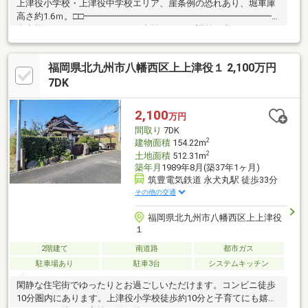
上津役小学校・上津役中学校エリア、崖条例の恐れあり、堀車庫
高さ約1.6ｍ。□□━━━━━━━━━━━━━━━━━━━━━所
有者様が住んでおられますので事前に日程の調整が必要です。で
きるだけご希望のお日にちで調整を致しますのでお早めにご連絡
ください。営業時間 10時～16時（休：水曜日、第2、3火曜日）
福岡県北九州市八幡西区上上津役１ 2,100万円
この時間帯はお電話でのお問い合わせがスムーズにご案内できま
す。右下の電話ボタンをタッチ！もしくはお気軽にお電話くださ
7DK
い ＞＞＞0120-210-
393━━━━━━━━━━━━━━━━━━━━━━□□
2,100
万円
間取り
7DK
2
建物面積
154.22m
2
土地面積
512.31m
築年月
1989年8月(築37年1ヶ月)
筑豊電気鉄道 永犬丸駅 徒歩33分
その他の交通
福岡県北九州市八幡西区上上津役
１
2階建て
南道路
都市ガス
駐車場あり
駐車3台
システムキッチン
閑静な住宅街でゆったりとお過ごしいただけます。コンビニ徒歩
10分圏内にあります。上津役小学校徒歩約10分と子育てにも嬉し