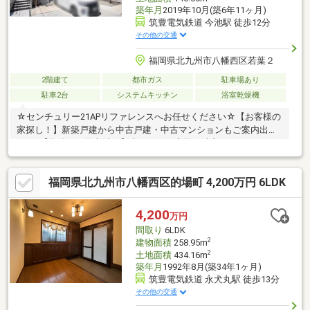
築年月
2019年10月(築6年11ヶ月)
筑豊電気鉄道 今池駅 徒歩12分
その他の交通
福岡県北九州市八幡西区若葉２
2階建て
都市ガス
駐車場あり
駐車2台
システムキッチン
浴室乾燥機
☆センチュリー21APリファレンスへお任せください☆【お客様の
家探し！】新築戸建から中古戸建・中古マンションもご案内出来
ます♪【物件の価格交渉！】私たちはお客様の味方です！今までの
実績で交渉したします！【住宅ローン相談！】他社でダメだった
お客様でも承認歴あります！ どんなことで
福岡県北九州市八幡西区的場町 4,200万円 6LDK
も、まずは一度ご相談ください【購入のお得情報！】購入時に受
けれる補助金や、入居後に帰ってくる補助金やお得な情報満載！
☆ご希望のエリアに物件がない場合もご相談下さい！ネットだけ
4,200
万円
では分からない情報もお伝え出来ます！センチュリー21APリファ
間取り
6LDK
レンス【0949-29-6410】
2
建物面積
258.95m
2
土地面積
434.16m
築年月
1992年8月(築34年1ヶ月)
筑豊電気鉄道 永犬丸駅 徒歩13分
その他の交通