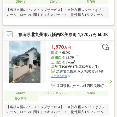
2階建て
都市ガス
所有権
【当社自慢のワンストップサービス】・当社在籍スタッフはリフ
ォーム、ローンに関するエキスパート！・物件購入+リフォーム
費用もまとめてお見積り♪・住み替え先を探しながら、ご自宅の売
却が並行して行えます！・もちろん査定も無料です♪【ライフスタ
イルに合わせた物件探し】・土日祝/18時以降/1件～複数件のご内
福岡県北九州市八幡西区美原町 1,870万円 6LDK
覧も大歓迎・ご自宅等への送迎も可能です！・当社未掲載物件も
ご案内できます♪
1,870
万円
間取り
6LDK
2
建物面積
82.39m
2
土地面積
376m
築年月
1969年4月(築57年5ヶ月)
筑豊電気鉄道 永犬丸駅 徒歩7分
その他の交通
福岡県北九州市八幡西区美原町
2階建て
システムキッチン
所有権
即入居可
【当社自慢のワンストップサービス】・当社在籍スタッフはリフ
ォーム、ローンに関するエキスパート！・物件購入+リフォーム
費用もまとめてお見積り♪・住み替え先を探しながら、ご自宅の売