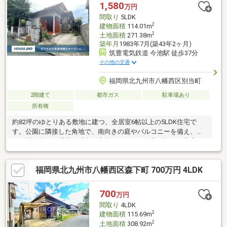
明器具全室、モニター付インターフォン、全室コンセント・スイ
1,580
万円
ッチ・ブレーカー、火災報知器【その他】オール電化工事、シロ
間取り
5LDK
アリ予防工事、基礎強化工事、建物耐震診断・補強工事、建物状
2
建物面積
114.01m
況調査
2
土地面積
271.38m
築年月
1983年7月(築43年2ヶ月)
筑豊電気鉄道 今池駅 徒歩37分
その他の交通
福岡県北九州市八幡西区別当町
2階建て
都市ガス
駐車場あり
所有権
約82坪のゆとりある敷地に建つ、全居室6帖以上の5LDK住宅で
す。公園に隣接した角地で、南向きの庭やバルコニーを備え、明
るく開放的な住環境が魅力。家族それぞれの個室に加え、和室は
来客用やお子様の遊び場としても活用できます。全居室収納付き
で、荷物が多いご家庭にもおすすめです。前面道路は幅員約6.1m
福岡県北九州市八幡西区森下町 700万円 4LDK
あり、国道200号線から狭い道を通らずアクセス可能。バス停ま
で徒歩5分、コンビニまで徒歩7分です。リフォームのご相談も承
りますので、自分好みの住まいへ仕上げたい方は、ぜひ現地で広
700
万円
さや周辺環境をご確認ください。
間取り
4LDK
2
建物面積
115.69m
2
土地面積
308.92m