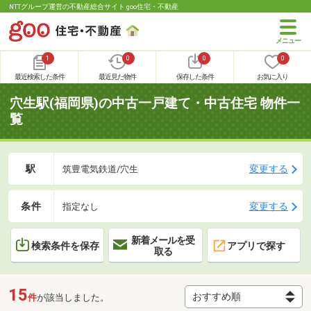
NTTグループ運営の不動産総合サイト goo住宅・不動産
1
0
0
0
最近検索した条件
最近見た物件
保存した条件
お気に入り
穴生駅(福岡県)の中古一戸建て・中古住宅 物件一
覧
駅
変更する
筑豊電気鉄道/穴生
条件
変更する
指定なし
新着メールを受
検索条件を保存
アプリで探す
取る
15
件
が該当しました。