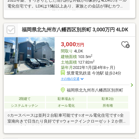
2022年築、すっきりとした現代的な外観が印象的な4LDKのオール
電化住宅です。LDKは15帖以上あり、家族との会話が弾むカウン
ターキッチンを採用。食器洗浄乾燥機やIHクッキングヒーター、
浴室乾燥機、電動シャッターなど、家事と暮らしを支える設備も
充実しています。ウォークインクローゼット2か所をはじめ全居室
福岡県北九州市八幡西区別所町 3,000万円 4LDK
に収納を備え、荷物を整理しやすい間取り。駐車は普通車2台可能
です。スーパー徒歩6分、中学校徒歩7分、バス停徒歩5分と生活
利便性も良好。築浅ならではの快適な住まいをお探しのご家族に
3,000
万円
おすすめです。大型キッズルーム・おむつ台・授乳スペース有。
間取り
4LDK
北九州イチ快適なお店にぜひ一度お越し下さい♪
2
建物面積
103.5m
2
土地面積
127.82m
築年月
2022年1月(築4年8ヶ月)
筑豊電気鉄道 今池駅 徒歩24分
その他の交通
福岡県北九州市八幡西区別所町
2階建て
駐車場あり
駐車2台
システムキッチン
オール電化
所有権
○カースペースは並列２台駐車可能です○オール電化住宅です○全
室南向きで日当たり良好です○ウォークインクローゼット２か所
付き！安心の収納力ですね○キッチンや洗面所、浴室が集約され
た効率的な家事動線です○閑静な住宅街にある落ち着いた住環境
です○小学校は徒歩１０分と毎日の通学に便利ですね○食材の調達