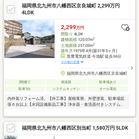
福岡県北九州市八幡西区京良城町 2,299万円
に便利なスーパーやコンビニが徒歩１０分圏内にあります☆日々
のお買い物に困りません【当社自慢のワンストップサービス】・
4LDK
当社在籍スタッフはリフォーム、ローンに関するエキスパー
ト！・物件購入+リフォーム費用もまとめてお見積り♪・住み替え
2,299
万円
先を探しながら、ご自宅の売却が並行して行えます！
間取り
4LDK
2
建物面積
120.07m
2
土地面積
257.03m
築年月
1975年4月(築51年5ヶ月)
筑豊電気鉄道 今池駅 徒歩36分
その他の交通
福岡県北九州市八幡西区京良城町
2階建て
南道路
駐車場あり
駐車3台
システムキッチン
オール電化
内外装リフォーム済。【外工事】屋根葺替、外壁塗装、駐車場拡
張６台以上【水回設備新品工事】浄水器・食洗器付きシステムキ
ッチン、バス乾・追い炊き付きユニットバス（１坪サイズに拡
張）、三面鏡洗面化粧台、リクシル製保温洗浄便座付きトイレ、
エコキュート（追い焚き機能付き）【内部】間取変更、玄関ド
福岡県北九州市八幡西区別当町 1,580万円 5LDK
ア・玄関タイル、ミラー付シューズボックス、全室クロス、全室
床木製フロア、全室建具、全室サッシ（二重サッシ）、ＬＥＤ照