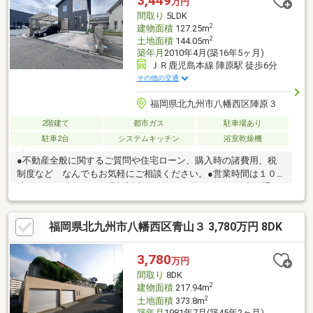
3,449
万円
間取り
5LDK
2
建物面積
127.25m
2
土地面積
144.05m
築年月
2010年4月(築16年5ヶ月)
ＪＲ鹿児島本線 陣原駅 徒歩6分
その他の交通
福岡県北九州市八幡西区陣原３
2階建て
都市ガス
駐車場あり
駐車2台
システムキッチン
浴室乾燥機
●不動産全般に関するご質問や住宅ローン、購入時の諸費用、税
制度など なんでもお気軽にご相談ください。●営業時間は１０
時から２０時まで（お電話対応０時まで）私たちは不動産を通じ
て 『人と人』 を繋ぐことで生まれる 『ご縁』 を大切に、
将来に築かれる『大きな和』 を目指しています。人と人との繋
福岡県北九州市八幡西区青山３ 3,780万円 8DK
がりで「より良い資産づくり」が広がり、豊かな社会をつくるこ
と。それがエストジャパンの願いです。＃不動産を通じて人と人
を繋ぐ
3,780
万円
間取り
8DK
2
建物面積
217.94m
2
土地面積
373.8m
築年月
1981年7月(築45年2ヶ月)