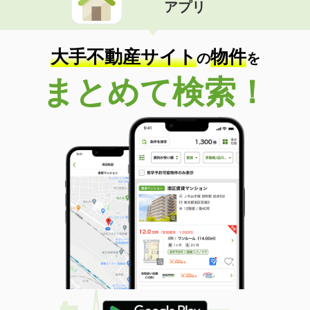
アプリ
大手不動産サイト
物件
の
を
まとめて検索！