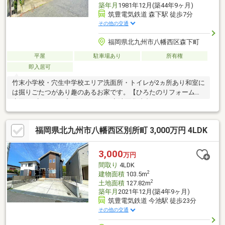
築年月
1981年12月(築44年9ヶ月)
筑豊電気鉄道 森下駅 徒歩7分
その他の交通
福岡県北九州市八幡西区森下町
平屋
駐車場あり
所有権
即入居可
竹末小学校・穴生中学校エリア洗面所・トイレが2ヵ所あり和室に
は掘りごたつがあり趣のあるお家です。【ひろたのリフォーム】
水回り4点セットプラン248万円！◆洗面化粧台・トイレ・バス・
キッチン◆税込み価格・施工費込み※現地確認後、金額に変更が
ある場合がございます。
福岡県北九州市八幡西区別所町 3,000万円 4LDK
□□━━━━━━━━━━━━━━━━━━━━━現在空室です。
日曜日・祝日の内覧も可能です。営業時間 10時～16時（休：水曜
日、第2、3火曜日） この時間帯はお電話でのお問い合わせがスム
3,000
万円
ーズにご案内できます。右下の電話ボタンをタッチ！もしくはお
間取り
4LDK
気軽にお電話ください ＞＞＞0120-210-393
2
建物面積
103.5m
2
土地面積
127.82m
築年月
2021年12月(築4年9ヶ月)
筑豊電気鉄道 今池駅 徒歩23分
その他の交通