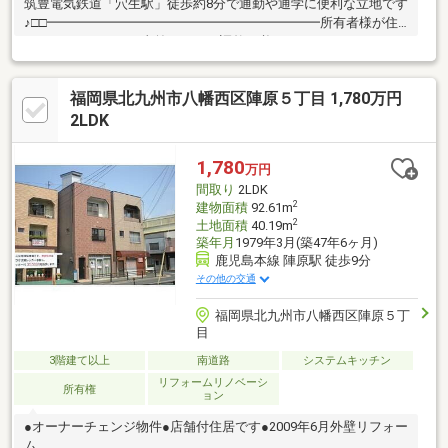
筑豊電気鉄道「穴生駅」徒歩約8分で通勤や通学に便利な立地です
♪□□━━━━━━━━━━━━━━━━━━━━━所有者様が住
んでおられますので事前に日程の調整が必要です。できるだけご
希望のお日にちで調整を致しますのでお早めにご連絡ください。
営業時間 10時～16時（休：水曜日、第2、3火曜日） この時間帯
福岡県北九州市八幡西区陣原５丁目 1,780万円
はお電話でのお問い合わせがスムーズにご案内できます。右下の
電話ボタンをタッチ！もしくはお気軽にお電話ください ＞＞＞
2LDK
0120-210-393━━━━━━━━━━━━━━━━━━━━━━□□
1,780
万円
間取り
2LDK
2
建物面積
92.61m
2
土地面積
40.19m
築年月
1979年3月(築47年6ヶ月)
鹿児島本線 陣原駅 徒歩9分
その他の交通
福岡県北九州市八幡西区陣原５丁
目
3階建て以上
南道路
システムキッチン
リフォームリノベーシ
所有権
ョン
●オーナーチェンジ物件●店舗付住居です●2009年6月外壁リフォー
ム