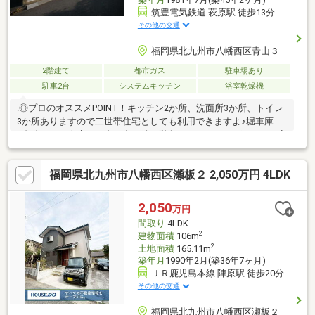
筑豊電気鉄道 萩原駅 徒歩13分
その他の交通
福岡県北九州市八幡西区青山３
2階建て
都市ガス
駐車場あり
駐車2台
システムキッチン
浴室乾燥機
.◎プロのオススメPOINT！キッチン2か所、洗面所3か所、トイレ
3か所ありますので二世帯住宅としても利用できますよ♪堀車庫が
2台分あり、車庫から家の中へ続く階段がありますので雨の日も安
心ですね！□□━━━━━━━━━━━━━━━━━━━━━現在
空室です。営業時間 10時～16時（休：水曜日、第2、3火曜日）
福岡県北九州市八幡西区瀬板２ 2,050万円 4LDK
この時間帯はお電話でのお問い合わせがスムーズにご案内できま
す。右下の電話ボタンをタッチ！もしくはお気軽にお電話くださ
い ＞＞＞0120-210-
2,050
万円
393━━━━━━━━━━━━━━━━━━━━━━□□
間取り
4LDK
2
建物面積
106m
2
土地面積
165.11m
築年月
1990年2月(築36年7ヶ月)
ＪＲ鹿児島本線 陣原駅 徒歩20分
その他の交通
福岡県北九州市八幡西区瀬板２