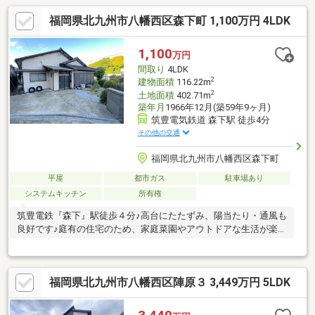
福岡県北九州市八幡西区森下町 1,100万円 4LDK
1,100
万円
間取り
4LDK
2
建物面積
116.22m
2
土地面積
402.71m
築年月
1966年12月(築59年9ヶ月)
筑豊電気鉄道 森下駅 徒歩4分
その他の交通
福岡県北九州市八幡西区森下町
平屋
都市ガス
駐車場あり
システムキッチン
所有権
筑豊電鉄『森下』駅徒歩４分♪高台にたたずみ、陽当たり・通風も
良好です♪庭有の住宅のため、家庭菜園やアウトドアな生活が楽し
めます☆
福岡県北九州市八幡西区陣原３ 3,449万円 5LDK