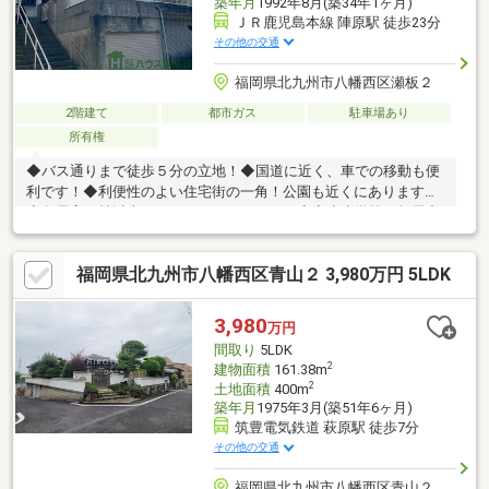
築年月
1992年8月(築34年1ヶ月)
ＪＲ鹿児島本線 陣原駅 徒歩23分
その他の交通
福岡県北九州市八幡西区瀬板２
2階建て
都市ガス
駐車場あり
所有権
◆バス通りまで徒歩５分の立地！◆国道に近く、車での移動も便
利です！◆利便性のよい住宅街の一角！公園も近くにあります！
◆各居室６帖以上のゆとりある４ＬＤＫ！◆穴生小学校・折尾中
学校エリアです！◆火力に自信のある都市ガス利用可！！◆徒歩
１０分圏内にコンビニ・ドラッグストア・スーパーあり！☆この
福岡県北九州市八幡西区青山２ 3,980万円 5LDK
機会にお気軽に、お問合せ下さい☆ 担当直通：やまがた 090-
9279-8026 Mail ： t.yamagata@house-club.co.jp
3,980
万円
間取り
5LDK
2
建物面積
161.38m
2
土地面積
400m
築年月
1975年3月(築51年6ヶ月)
筑豊電気鉄道 萩原駅 徒歩7分
その他の交通
福岡県北九州市八幡西区青山２