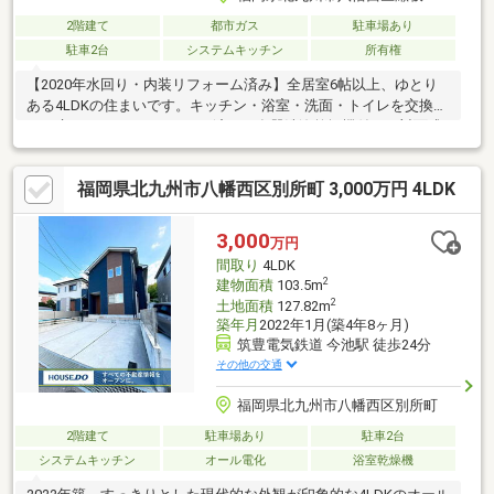
2階建て
都市ガス
駐車場あり
駐車2台
システムキッチン
所有権
【2020年水回り・内装リフォーム済み】全居室6帖以上、ゆとり
ある4LDKの住まいです。キッチン・浴室・洗面・トイレを交換
し、床やクロスもリフォーム済み。食器洗浄乾燥機付きの対面式
キッチンや追焚機能、モニター付きインターホンなど、毎日の暮
らしを支える設備もそろっています。全室2面採光で、明るさと風
福岡県北九州市八幡西区別所町 3,000万円 4LDK
通しを取り込みやすい間取り。全居室収納付きのため、家族の荷
物もすっきり整理できます。駐車は普通車2台可能、バス停徒歩5
分、コンビニ徒歩10分。落ち着いた住宅街で、室内の広さや使い
3,000
万円
勝手をぜひ現地でご確認ください。北九州イチ快適なお店にぜひ
間取り
4LDK
一度お越し下さい♪
2
建物面積
103.5m
2
土地面積
127.82m
築年月
2022年1月(築4年8ヶ月)
筑豊電気鉄道 今池駅 徒歩24分
その他の交通
福岡県北九州市八幡西区別所町
2階建て
駐車場あり
駐車2台
システムキッチン
オール電化
浴室乾燥機