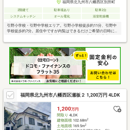
福岡県北九州市八幡西区別所町
2階建て
駐車場あり
駐車2台
システムキッチン
オール電化
浴室乾燥機
引野小学校・引野中学校エリア。引野小学校徒歩約11分、引野中
学校徒歩約7分。居住中ですが内覧はできるだけご希望の日時に合
わせますのでお早めにお問い合わせください（室内犬飼育中）。
□□━━━━━━━━━━━━━━━━━━━━━所有者様が住ん
でおられますので事前に日程調整が必要です。できるだけご希望
日で調整をしますのでお早めにご連絡ください。営業時間 10時～
16時（休：水曜日、第2、3火曜日） お気軽にお電話ください
0120-210-393━━━━━━━━━━━━━━━━━━━━━━□□
福岡県北九州市八幡西区瀬板２ 1,200万円 4LDK
1,200
万円
間取り
4LDK
2
建物面積
102.68m
2
土地面積
169.5m