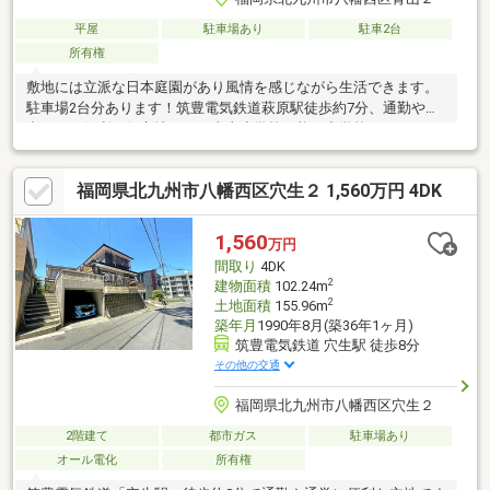
平屋
駐車場あり
駐車2台
所有権
敷地には立派な日本庭園があり風情を感じながら生活できます。
駐車場2台分あります！筑豊電気鉄道萩原駅徒歩約7分、通勤やお
出かけに便利な好立地です。青山小学校、熊西中学校エリアで
す。□□━━━━━━━━━━━━━━━━━━━━━現在空室で
す。日曜日・祝日の内覧も可能です。営業時間 10時～16時（休：
福岡県北九州市八幡西区穴生２ 1,560万円 4DK
水曜日、第2、3火曜日） この時間帯はお電話でのお問い合わせが
スムーズにご案内できます。右下の電話ボタンをタッチ！もしく
はお気軽にお電話ください ＞＞＞0120-210-
1,560
万円
393━━━━━━━━━━━━━━━━━━━━━━□□
間取り
4DK
2
建物面積
102.24m
2
土地面積
155.96m
築年月
1990年8月(築36年1ヶ月)
筑豊電気鉄道 穴生駅 徒歩8分
その他の交通
福岡県北九州市八幡西区穴生２
2階建て
都市ガス
駐車場あり
オール電化
所有権