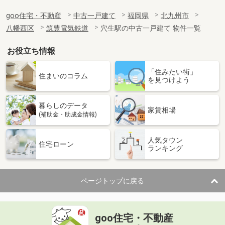
goo住宅・不動産
中古一戸建て
福岡県
北九州市
八幡西区
筑豊電気鉄道
穴生駅の中古一戸建て 物件一覧
お役立ち情報
「住みたい街」
住まいのコラム
を見つけよう
暮らしのデータ
家賃相場
(補助金・助成金情報)
人気タウン
住宅ローン
ランキング
ページトップに戻る
goo住宅・不動産