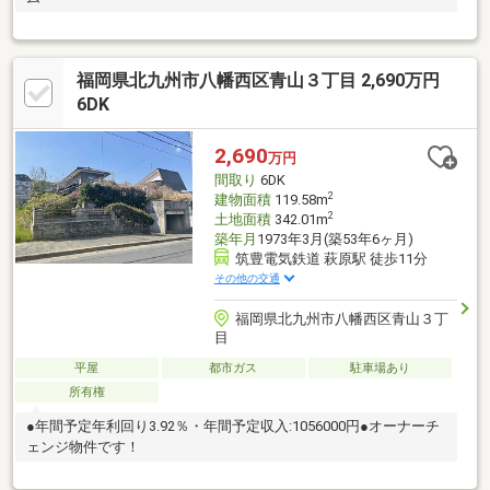
福岡県北九州市八幡西区青山３丁目 2,690万円
6DK
2,690
万円
間取り
6DK
2
建物面積
119.58m
2
土地面積
342.01m
築年月
1973年3月(築53年6ヶ月)
筑豊電気鉄道 萩原駅 徒歩11分
その他の交通
福岡県北九州市八幡西区青山３丁
目
平屋
都市ガス
駐車場あり
所有権
●年間予定年利回り3.92％・年間予定収入:1056000円●オーナーチ
ェンジ物件です！