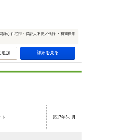
閑静な住宅街・保証人不要／代行 ・初期費用
詳細を見る
に追加
ート
築17年3ヶ月