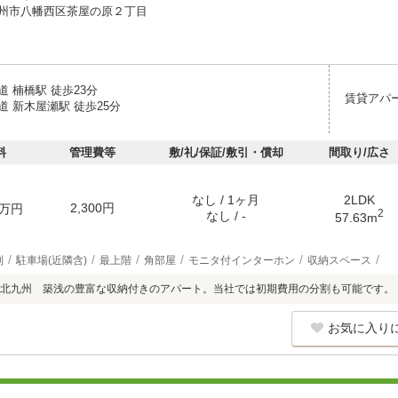
州市八幡西区茶屋の原２丁目
 楠橋駅 徒歩23分
賃貸アパ
 新木屋瀬駅 徒歩25分
料
管理費等
敷/礼/保証/敷引・償却
間取り/広さ
なし / 1ヶ月
2LDK
2,300円
万円
2
なし / -
57.63m
別
駐車場(近隣含)
最上階
角部屋
モニタ付インターホン
収納スペース
北九州 築浅の豊富な収納付きのアパート。当社では初期費用の分割も可能です。
お気に入り