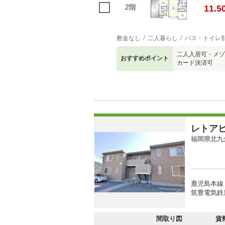
2階
11.5
敷金なし
二人暮らし
バス・トイレ
二人入居可・メゾ
おすすめポイント
カード決済可
レトア
福岡県北九
鹿児島本線
筑豊電気鉄道
間取り図
賃