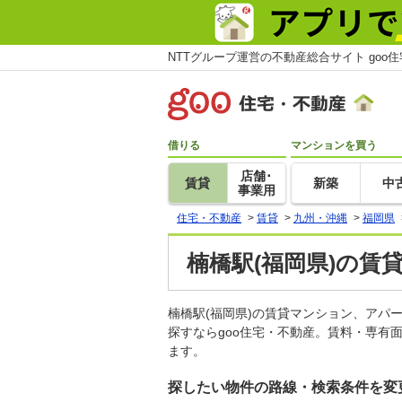
NTTグループ運営の不動産総合サイト goo
借りる
マンションを買う
店舗･
賃貸
新築
中
事業用
住宅・不動産
>
賃貸
>
九州・沖縄
>
福岡県
楠橋駅(福岡県)の賃
楠橋駅(福岡県)の賃貸マンション、ア
探すならgoo住宅・不動産。賃料・専有
ます。
探したい物件の路線・検索条件を変