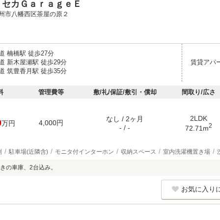
・セカＧａｒａｇｅＥ
州市八幡西区茶屋の原２
 楠橋駅 徒歩27分
 新木屋瀬駅 徒歩29分
賃貸アパ
 筑豊香月駅 徒歩35分
料
管理費等
敷/礼/保証/敷引・償却
間取り/広さ
2LDK
なし / 2ヶ月
0
4,000円
万円
2
- / -
72.71m
別
駐車場(近隣含)
モニタ付インターホン
収納スペース
室内洗濯機置き場
きの車庫、2台込み。
お気に入り