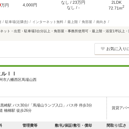
なし / 23万円
2LDK
0
4,000円
万円
2
なし / -
72.71m
別
駐車場(近隣含)
インターネット無料
最上階
角部屋
南向き
ネット・出窓・駐車場3台分以上・角部屋・事務所使用可・最上階・浴室1坪以上・
お気に入り
ヒルＩＩ
州市八幡西区馬場山西
 黒崎駅 バス30分/「馬場山ランプ入口」バス停 停歩3分
賃貸アパ
 楠橋駅 徒歩26分
料
管理費等
敷/礼/保証/敷引・償却
間取り/広さ