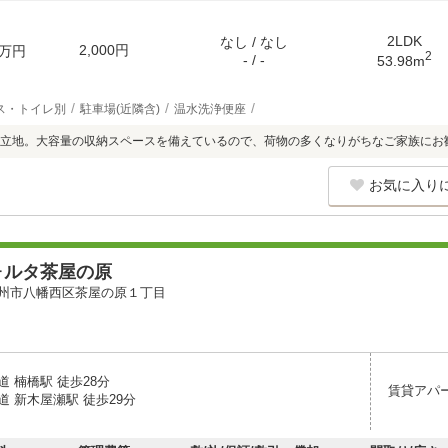
2LDK
なし / なし
2,000円
万円
2
- / -
53.98m
ス・トイレ別
駐車場(近隣含)
温水洗浄便座
立地。大容量の収納スペースを備えているので、荷物の多くなりがちなご家族にお
お気に入り
ォルタ茶屋の原
州市八幡西区茶屋の原１丁目
 楠橋駅 徒歩28分
賃貸アパ
 新木屋瀬駅 徒歩29分