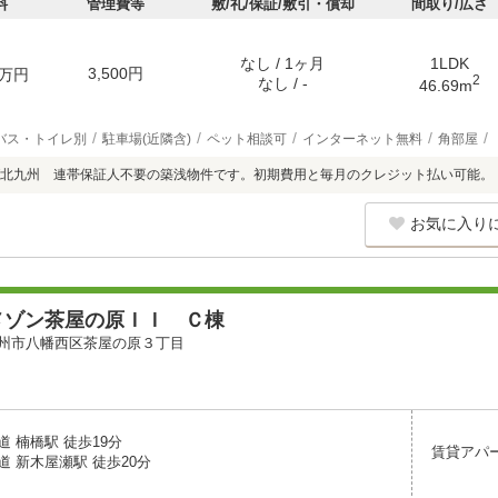
料
管理費等
敷/礼/保証/敷引・償却
間取り/広さ
なし / 1ヶ月
1LDK
3,500円
万円
2
なし / -
46.69m
バス・トイレ別
駐車場(近隣含)
ペット相談可
インターネット無料
角部屋
北九州 連帯保証人不要の築浅物件です。初期費用と毎月のクレジット払い可能。
お気に入り
メゾン茶屋の原ＩＩ Ｃ棟
州市八幡西区茶屋の原３丁目
 楠橋駅 徒歩19分
賃貸アパ
 新木屋瀬駅 徒歩20分