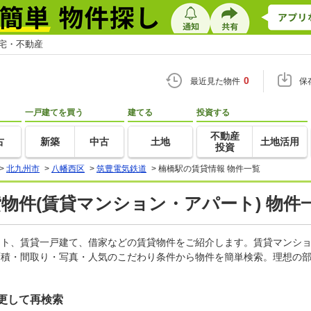
住宅・不動産
0
最近見た物件
保
一戸建てを買う
建てる
投資する
不動産
古
新築
中古
土地
土地活用
投資
>
北九州市
>
八幡西区
>
筑豊電気鉄道
>
楠橋駅の賃貸情報 物件一覧
貸物件(賃貸マンション・アパート) 物件
パート、賃貸一戸建て、借家などの賃貸物件をご紹介します。賃貸マンシ
面積・間取り・写真・人気のこだわり条件から物件を簡単検索。理想の部
更して再検索