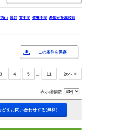
西山
通谷
東中間
筑豊中間
希望が丘高校前
この条件を保存
3
4
5
11
次へ
…
表示建物数
などをお問い合わせする(無料)