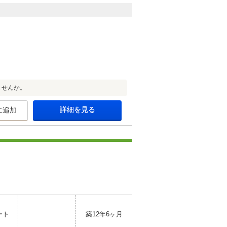
ませんか。
詳細を見る
に追加
ート
築12年6ヶ月