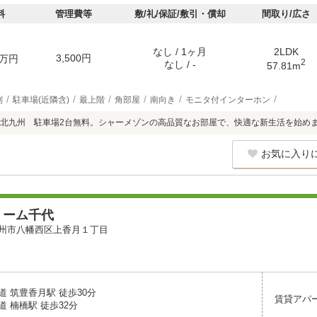
料
管理費等
敷/礼/保証/敷引・償却
間取り/広さ
なし / 1ヶ月
2LDK
3,500円
万円
2
なし / -
57.81m
別
駐車場(近隣含)
最上階
角部屋
南向き
モニタ付インターホン
北九州 駐車場2台無料。シャーメゾンの高品質なお部屋で、快適な新生活を始め
お気に入り
リーム千代
州市八幡西区上香月１丁目
 筑豊香月駅 徒歩30分
賃貸アパ
 楠橋駅 徒歩32分