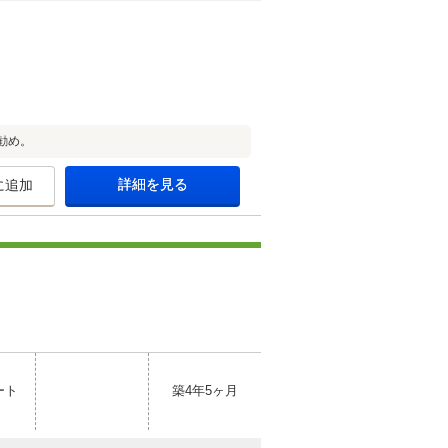
勧め。
詳細を見る
に追加
ート
築4年5ヶ月