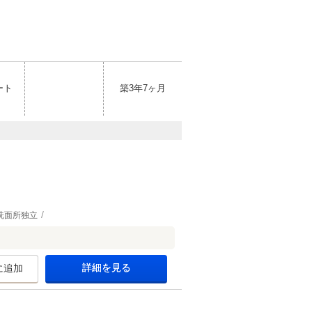
ート
築3年7ヶ月
洗面所独立
詳細を見る
に追加