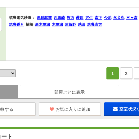
筑豊電気鉄道：
黒崎駅前
西黒崎
熊西
萩原
穴生
森下
今池
永犬丸
三ヶ森
筑豊香月
楠橋
新木屋瀬
木屋瀬
遠賀野
感田
筑豊直方
1
2
部屋ごとに表示
お気に入りに追加
空室状況
コート