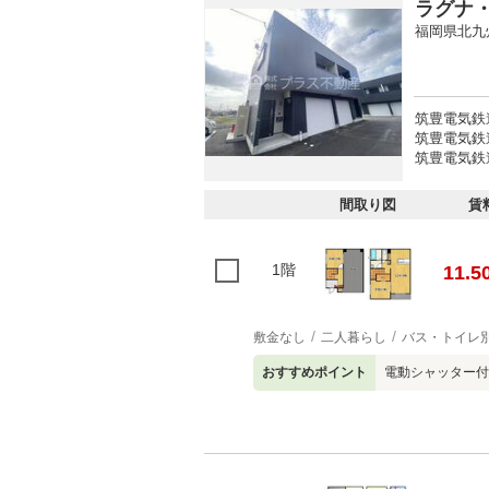
ラグナ
福岡県北九
筑豊電気鉄道
筑豊電気鉄道
筑豊電気鉄道
間取り図
賃
1階
11.5
敷金なし
二人暮らし
バス・トイレ
おすすめポイント
電動シャッター付