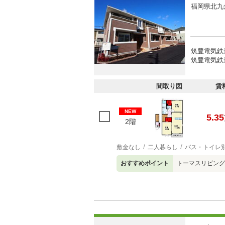
福岡県北九
筑豊電気鉄道
筑豊電気鉄道
間取り図
賃
NEW
5.35
2階
敷金なし
二人暮らし
バス・トイレ
おすすめポイント
トーマスリビング