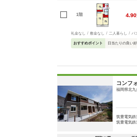
1階
4.90
礼金なし
敷金なし
二人暮らし
バ
おすすめポイント
日当たりの良い好
コンフ
福岡県北九
筑豊電気鉄道
筑豊電気鉄道