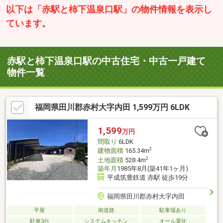
以下は「赤駅と柿下温泉口駅」の物件情報を表示し
ています。
赤駅と柿下温泉口駅の中古住宅・中古一戸建て
物件一覧
福岡県田川郡赤村大字内田 1,599万円 6LDK
1,599
万円
間取り
6LDK
2
建物面積
165.34m
2
土地面積
528.4m
築年月
1985年8月(築41年1ヶ月)
平成筑豊鉄道 赤駅 徒歩19分
福岡県田川郡赤村大字内田
平屋
南道路
駐車場あり
駐車3台
システムキッチン
オール電化