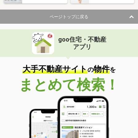
ページトップに戻る
goo住宅・不動産
アプリ
大手不動産サイト
物件
の
を
まとめて検索！