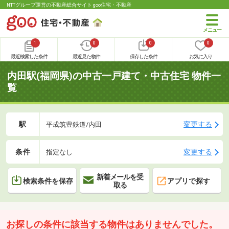
NTTグループ運営の不動産総合サイト goo住宅・不動産
1
0
0
0
最近検索した条件
最近見た物件
保存した条件
お気に入り
内田駅(福岡県)の中古一戸建て・中古住宅 物件一
覧
駅
変更する
平成筑豊鉄道/内田
条件
変更する
指定なし
新着メールを受
検索条件を保存
アプリで探す
取る
お探しの条件に該当する物件はありませんでした。