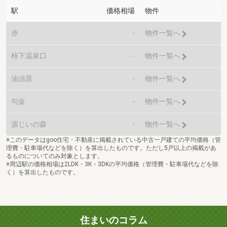
駅
価格相場
物件
赤
-
物件一覧へ
柿下温泉口
-
物件一覧へ
油須原
-
物件一覧へ
勾金
-
物件一覧へ
源じいの森
-
物件一覧へ
※このデータはgoo住宅・不動産に掲載されている中古一戸建ての平均価格（管
理費・駐車場代などを除く）を算出したものです。ただし5戸以上の掲載があ
るものについてのみ対象とします。
※周辺駅の価格相場は2LDK・3K・3DKの平均価格（管理費・駐車場代などを除
く）を算出したものです。
住まいのコラム