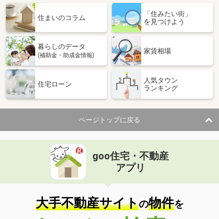
「住みたい街」
住まいのコラム
を見つけよう
暮らしのデータ
家賃相場
(補助金・助成金情報)
人気タウン
住宅ローン
ランキング
ページトップに戻る
goo住宅・不動産
アプリ
大手不動産サイト
物件
の
を