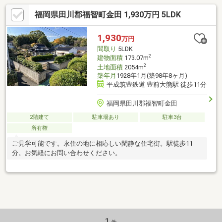
福岡県田川郡福智町金田 1,930万円 5LDK
1,930
万円
間取り
5LDK
2
建物面積
173.07m
2
土地面積
2054m
築年月
1928年1月(築98年8ヶ月)
平成筑豊鉄道 豊前大熊駅 徒歩11分
福岡県田川郡福智町金田
2階建て
駐車場あり
駐車3台
所有権
ご見学可能です。永住の地に相応しい閑静な住宅街。駅徒歩11
分。お気軽にお問い合わせください。
1