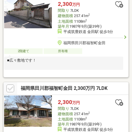
2,300
万円
間取り
7LDK
2
建物面積
257.41m
2
土地面積
1108m
築年月
1987年9月(築39年)
平成筑豊鉄道 金田駅 徒歩5分
福岡県田川郡福智町金田
2階建て
所有権
■広々敷地です！
福岡県田川郡福智町金田 2,300万円 7LDK
2,300
万円
間取り
7LDK
2
建物面積
257.41m
2
土地面積
1108m
築年月
1987年9月(築39年)
平成筑豊鉄道 金田駅 徒歩5分