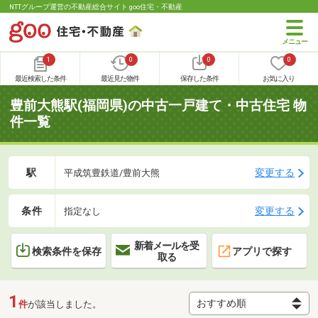
NTTグループ運営の不動産総合サイト goo住宅・不動産
1
0
0
0
最近検索した条件
最近見た物件
保存した条件
お気に入り
豊前大熊駅(福岡県)の中古一戸建て・中古住宅 物
件一覧
駅
変更する
平成筑豊鉄道/豊前大熊
条件
変更する
指定なし
新着メールを受
検索条件を保存
アプリで探す
取る
1
件
が該当しました。