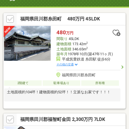
福岡県田川郡糸田町 480万円 4SLDK
480
万円
間取り
4SLDK
2
建物面積
173.42m
2
土地面積
346.65m
築年月
1978年10月(築47年11ヶ月)
平成筑豊鉄道 糸田駅 徒歩6分
その他の交通
福岡県田川郡糸田町
2階建て
駐車場あり
所有権
土地面積約104坪！建物面積約52坪！！立派なお家です！！！
福岡県田川郡福智町金田 2,300万円 7LDK