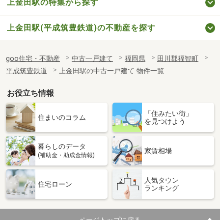
上金田駅の特集から探す
上金田駅(平成筑豊鉄道)の不動産を探す
goo住宅・不動産
中古一戸建て
福岡県
田川郡福智町
平成筑豊鉄道
上金田駅の中古一戸建て 物件一覧
お役立ち情報
「住みたい街」
住まいのコラム
を見つけよう
暮らしのデータ
家賃相場
(補助金・助成金情報)
人気タウン
住宅ローン
ランキング