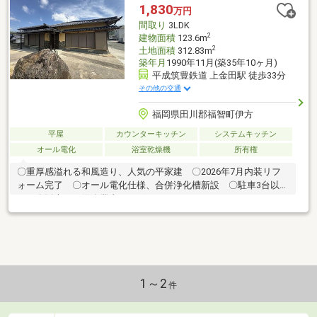
1,830
万円
間取り
3LDK
2
建物面積
123.6m
2
土地面積
312.83m
築年月
1990年11月(築35年10ヶ月)
平成筑豊鉄道 上金田駅 徒歩33分
その他の交通
福岡県田川郡福智町伊方
平屋
カウンターキッチン
システムキッチン
オール電化
浴室乾燥機
所有権
〇重厚感溢れる和風造り、人気の平家建 〇2026年7月内装リフ
ォーム完了 〇オール電化仕様、合併浄化槽新設 〇駐車3台以上
可 〇販売には媒介業者がございます
1～2
件