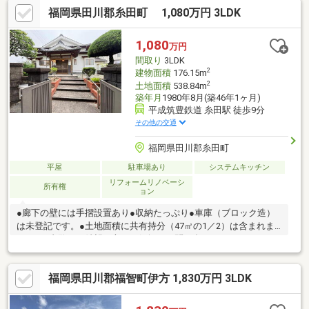
福岡県田川郡糸田町 1,080万円 3LDK
1,080
万円
間取り
3LDK
2
建物面積
176.15m
2
土地面積
538.84m
築年月
1980年8月(築46年1ヶ月)
平成筑豊鉄道 糸田駅 徒歩9分
その他の交通
福岡県田川郡糸田町
平屋
駐車場あり
システムキッチン
リフォームリノベーシ
所有権
ョン
●廊下の壁には手摺設置あり●収納たっぷり●車庫（ブロック造）
は未登記です。●土地面積に共有持分（47㎡の1／2）は含まれま
せん。※内覧をご希望の方はお気軽にお問い合わせください。
福岡県田川郡福智町伊方 1,830万円 3LDK