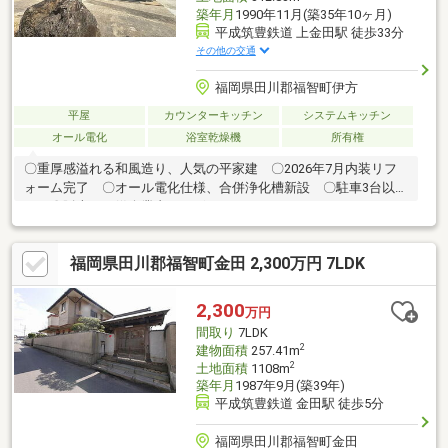
築年月
1990年11月(築35年10ヶ月)
平成筑豊鉄道 上金田駅 徒歩33分
その他の交通
福岡県田川郡福智町伊方
平屋
カウンターキッチン
システムキッチン
オール電化
浴室乾燥機
所有権
〇重厚感溢れる和風造り、人気の平家建 〇2026年7月内装リフ
ォーム完了 〇オール電化仕様、合併浄化槽新設 〇駐車3台以上
可 〇販売には媒介業者がございます
福岡県田川郡福智町金田 2,300万円 7LDK
2,300
万円
間取り
7LDK
2
建物面積
257.41m
2
土地面積
1108m
築年月
1987年9月(築39年)
平成筑豊鉄道 金田駅 徒歩5分
福岡県田川郡福智町金田