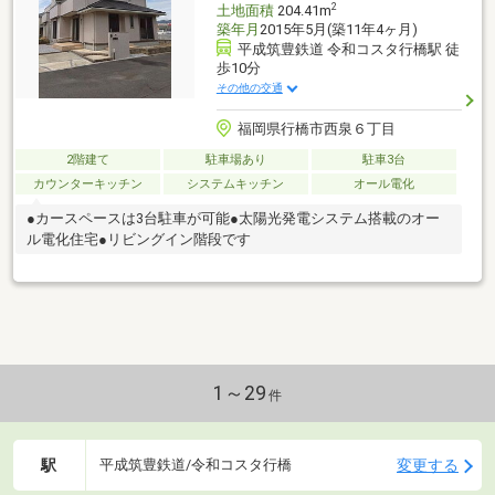
2
土地面積
204.41m
築年月
2015年5月(築11年4ヶ月)
平成筑豊鉄道 令和コスタ行橋駅 徒
歩10分
その他の交通
福岡県行橋市西泉６丁目
2階建て
駐車場あり
駐車3台
カウンターキッチン
システムキッチン
オール電化
●カースペースは3台駐車が可能●太陽光発電システム搭載のオー
ル電化住宅●リビングイン階段です
1～29
件
駅
変更する
平成筑豊鉄道/令和コスタ行橋