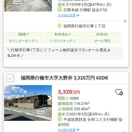
築年月
1979年3月(築47年6ヶ月)
日豊本線 行橋駅 徒歩27分
その他の交通
福岡県行橋市行事１丁目
2階建て
駐車場あり
駐車2台
カウンターキッチン
システムキッチン
オール電化
＼行橋市行事1丁目にリフォーム物件誕生です♪オール電化＆
4LDK☆／
福岡県行橋市大字大野井 3,320万円 6SDK
3,320
万円
間取り
6SDK
2
建物面積
116.27m
2
土地面積
535.42m
築年月
2021年5月(築5年4ヶ月)
平成筑豊鉄道 令和コスタ行橋駅 徒
歩20分
その他の交通