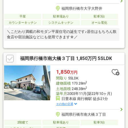
福岡県行橋市大字大野井
平屋
駐車場あり
駐車3台
カウンターキッチン
システムキッチン
オール電化
＼こだわり満載の和モダン平屋住宅の誕生です♪居住はもちろん飲
食店や宿泊施設などにも使用できます☆／
福岡県行橋市南大橋３丁目 1,850万円 5SLDK
1,850
万円
間取り
5SLDK
2
建物面積
173.28m
2
土地面積
248.38m
築年月
2003年11月(築22年10ヶ月)
日豊本線 南行橋駅 徒歩21分
その他の交通
福岡県行橋市南大橋３丁目
2階建て
駐車場あり
駐車3台