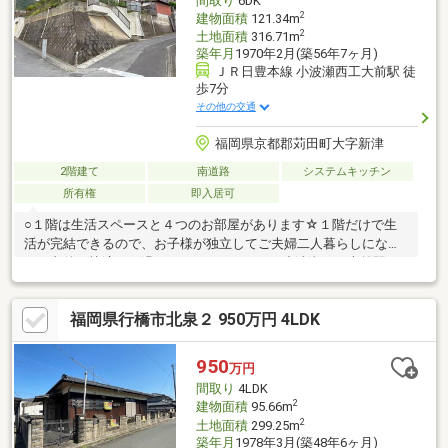
間取り
6DK
2
建物面積
121.34m
2
土地面積
316.71m
築年月
1970年2月(築56年7ヶ月)
ＪＲ日豊本線 小波瀬西工大前駅 徒
歩7分
その他の交通
福岡県京都郡苅田町大字新津
2階建て
南道路
システムキッチン
所有権
即入居可
○１階は生活スペースと４つのお部屋があります☆１階だけで生
活が完結できるので、お子様が独立してご夫婦二人暮らしになっ
ても老後を快適にお過ごしいただけます○JR小波瀬西工大前駅ま
では徒歩７分と交通の利便性良好です○コンビニが徒歩７分です
☆ちょっとしたお買い物に便利ですね【当社自慢のワンストップ
福岡県行橋市北泉２ 950万円 4LDK
サービス】・当社在籍スタッフはリフォーム、ローンに関するエ
キスパート！・物件購入+リフォーム費用もまとめてお見積り♪・
住み替え先を探しながら、ご自宅の売却が並行して行えます！・
950
万円
もちろん査定も無料です♪【ライフスタイルに合わせた物件探
間取り
4LDK
し】・土日祝/18時以降/1件～複数件のご内覧も大歓迎
2
建物面積
95.66m
2
土地面積
299.25m
築年月
1978年3月(築48年6ヶ月)