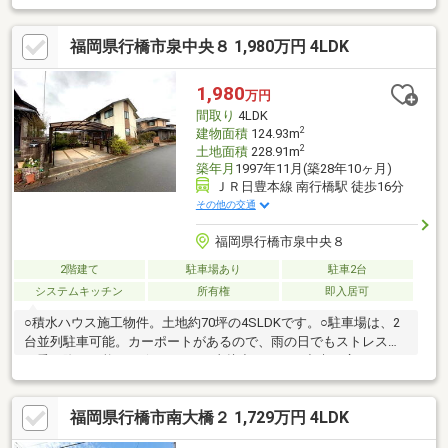
ン後ろにはカップボード付き♪●希少な平屋住宅で老後も安心♪●周
辺にはスーパー・公園・教育施設も揃い、子育て世帯にも理想的
福岡県行橋市泉中央８ 1,980万円 4LDK
な環境♪●築2年だからこそ、リフォーム不要ですぐ住める安心感
♪●新築の注文住宅は高い。けど建売住宅は嫌だ。そんな方のご希
望を叶えられる一軒写真だけでは伝わらない魅力を是非現地でご
1,980
万円
体感下さい！■GoogleレビューエリアNo 1♪■「不動産ふたみん」
間取り
4LDK
にお任せください♪
2
建物面積
124.93m
2
土地面積
228.91m
築年月
1997年11月(築28年10ヶ月)
ＪＲ日豊本線 南行橋駅 徒歩16分
その他の交通
福岡県行橋市泉中央８
2階建て
駐車場あり
駐車2台
システムキッチン
所有権
即入居可
○積水ハウス施工物件。土地約70坪の4SLDKです。○駐車場は、2
台並列駐車可能。カーポートがあるので、雨の日でもストレス無
く乗り降り可能です☆○LDKから直接出ることが出来る広いウッド
デッキでは、ティータイムを楽しむ、バーベキューを楽しむ、プ
ールを出して遊ぶ等、活用できます☆○将来的に駐車場スペース
福岡県行橋市南大橋２ 1,729万円 4LDK
を増設して車3台持ち、4台持ちのご家庭にも対応可能です☆【当
社自慢のワンストップサービス】・当社在籍スタッフはリフォー