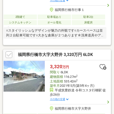
その他の交通
福岡県行橋市行事１
2階建て
駐車場あり
駐車2台
システムキッチン
オール電化
床暖房
○スタイリッシュなデザインが魅力の外観です○カースペースは並
列２台駐車可能です○大きな倉庫が２つあります☆洗車道具やア
ウトドア用品などの収納にも便利ですね○太陽光発電システム搭
載のオール電化住宅○ウォークインクローゼット２か所付きで安
心の収納力です○キッチンや洗面所、浴室が直線状に集約された
福岡県行橋市大字大野井 3,320万円 6LDK
効率的な家事動線です○閑静な住宅街にある落ち着いた住環境で
す【当社自慢のワンストップサービス】・当社在籍スタッフはリ
フォーム、ローンに関するエキスパート！・物件購入+リフォー
3,320
万円
ム費用もまとめてお見積り♪・住み替え先を探しながら、ご自宅の
間取り
6LDK
売却が並行して行えます！・もちろん査定も無料です♪
2
建物面積
116.27m
2
土地面積
535.42m
築年月
2021年5月(築5年4ヶ月)
平成筑豊鉄道 令和コスタ行橋駅 徒
歩26分
その他の交通
福岡県行橋市大字大野井