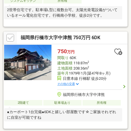
システムキッチン
所有権
2世帯住宅です。駐車場L型に複数台可。太陽光発電設備がついて
いるオール電化住宅です。行橋南小学校、徒歩2分です。
福岡県行橋市大字中津熊 750万円 6DK
750
万円
間取り
6DK
2
建物面積
118.87m
2
土地面積
208.36m
築年月
1979年1月(築47年8ヶ月)
日豊本線 行橋駅 徒歩20分
その他の交通
福岡県行橋市大字中津熊
2階建て
駐車場あり
所有権
●カーポート1台完備●6DKと嬉しい部屋数です☆ご家族それぞれ
に自室が可能ですね