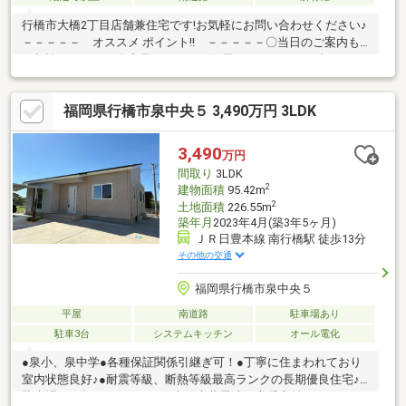
行橋市大橋2丁目店舗兼住宅です!お気軽にお問い合わせください♪
－－－－－ オススメ ポイント!! －－－－－〇当日のご案内も
ご相談ください！〇商業スペースと住居スペースを組み合わせた
形態です。〇1階が店舗、２，３階が住居です。〇ベランダはBBQ
できる広さです。〇JR行橋駅まで徒歩約13分。〇近隣には中学校
福岡県行橋市泉中央５ 3,490万円 3LDK
や塾があるため、パン屋さんなどしてはいかがでしょうか？不動
産売買・リフォームのことなら【よしなが企画】にお任せ下さ
い！！
3,490
万円
間取り
3LDK
2
建物面積
95.42m
2
土地面積
226.55m
築年月
2023年4月(築3年5ヶ月)
ＪＲ日豊本線 南行橋駅 徒歩13分
その他の交通
福岡県行橋市泉中央５
平屋
南道路
駐車場あり
駐車3台
システムキッチン
オール電化
●泉小、泉中学●各種保証関係引継ぎ可！●丁寧に住まわれており
室内状態良好♪●耐震等級、断熱等級最高ランクの長期優良住宅♪●
駐車場3~4台！カーポート、太陽光蓄電池、床暖房付き！●キッチ