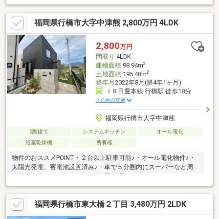
材なので、美しく高級感を演出する外観を長く保つことができま
す。また、定期的なメンテナンス・点検をしっかり行っており、
福岡県行橋市大字中津熊 2,800万円 4LDK
非常に良好な状態を維持しております♪大切に使われてきた住まい
だからこそ、次のオーナー様も安心してお住まいいただけます。
自然の力を活用した省エネライフと、手間のかからない美しい外
2,800
万円
観を兼ね備えたこの家で、快適で安心な毎日を過ごしてみません
間取り
4LDK
か？ぜひ一度、現地でその魅力を実感してください♪
2
建物面積
98.94m
2
土地面積
195.48m
築年月
2022年8月(築4年1ヶ月)
ＪＲ日豊本線 行橋駅 徒歩18分
その他の交通
福岡県行橋市大字中津熊
2階建て
システムキッチン
オール電化
浴室乾燥機
所有権
物件のおススメPOINT・２台以上駐車可能♪・オール電化物件♪・
太陽光発電、蓄電池設置済み♪・車で５分圏内にスーパーなど周辺
施設が充実♪・カーポート１台設置！【ＬＩＮＥでやりとり可
能】 お客様のタイミングで気軽にご連絡していただけます。
お仕事・家事・育児などお忙しい皆様にも喜ばれています♪【地元
福岡県行橋市東大橋２丁目 3,480万円 2LDK
に強い】 行橋市に詳しいメンバーが揃っています♪＊同様条件の
物件、周辺物件も一緒にご紹介可能♪＊ローンがどのぐらい組める