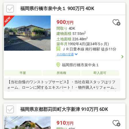
福岡県行橋市泉中央１ 900万円 4DK
900
万円
間取り
4DK
2
建物面積
57.55m
2
土地面積
226.48m
築年月
1992年4月(築34年5ヶ月)
ＪＲ日豊本線 南行橋駅 徒歩11分
その他の交通
福岡県行橋市泉中央１
平屋
所有権
即入居可
【当社自慢のワンストップサービス】・当社在籍スタッフはリフ
ォーム、ローンに関するエキスパート！・物件購入+リフォーム
費用もまとめてお見積り♪・住み替え先を探しながら、ご自宅の売
却が並行して行えます！・もちろん査定も無料です♪【ライフスタ
イルに合わせた物件探し】・土日祝/18時以降/1件～複数件のご内
福岡県京都郡苅田町大字新津 910万円 6DK
覧も大歓迎・ご自宅等への送迎も可能です！・当社未掲載物件も
ご案内できます♪
910
万円