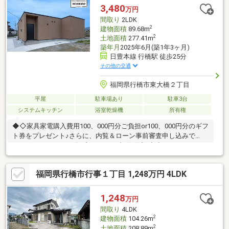
のか、会社によって変わります！＊家具や家電もローンに組み込
3,480
万円
むことも可能です♪
間取り
2LDK
2
建物面積
89.68m
2
土地面積
277.41m
築年月
2025年6月(築1年3ヶ月)
日豊本線 行橋駅 徒歩25分
その他の交通
福岡県行橋市東大橋２丁目
平屋
駐車場あり
駐車3台
システムキッチン
浴室乾燥機
所有権
◆◇家具家電購入費用100、000円分ご負担or100、000円分のギフ
ト券をプレゼント♪さらに、内覧＆ローン事前審査申し込みで
QUOカード5、000円分プレゼント♪(初回限定)◇◆
福岡県行橋市行事１丁目 1,248万円 4LDK
1,248
万円
間取り
4LDK
2
建物面積
104.26m
2
土地面積
208.89m