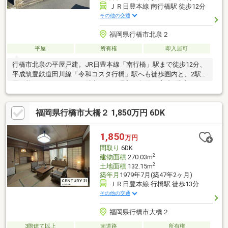
ＪＲ日豊本線 南行橋駅 徒歩12分
その他の交通
福岡県行橋市北泉２
平屋
所有権
即入居可
行橋市北泉の平屋戸建。JR日豊本線「南行橋」駅まで徒歩12分、
平成筑豊鉄道田川線「令和コスタ行橋」駅へも徒歩圏内と、2駅利
用可能なロケーションが魅力です。昭和53年築の木造1階建て、
4LDKの間取りはファミリーにもおすすめ。販売価格950万円。落
ち着いた住環境で、新たな生活を始めてみませんか。日当たり良
福岡県行橋市大橋２ 1,850万円 6DK
好な南向きのお庭でガーデニングを楽しむことも可能です。お気
軽にお問い合わせください。
1,850
万円
間取り
6DK
2
建物面積
270.03m
2
土地面積
132.15m
築年月
1979年7月(築47年2ヶ月)
ＪＲ日豊本線 行橋駅 徒歩13分
その他の交通
福岡県行橋市大橋２
3階建て以上
南道路
所有権