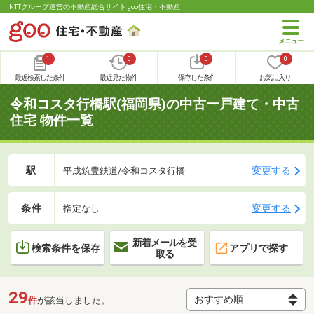
NTTグループ運営の不動産総合サイト goo住宅・不動産
1
0
0
0
最近検索した条件
最近見た物件
保存した条件
お気に入り
令和コスタ行橋駅(福岡県)の中古一戸建て・中古
住宅 物件一覧
駅
変更する
平成筑豊鉄道/令和コスタ行橋
条件
変更する
指定なし
新着メールを受
検索条件を保存
アプリで探す
取る
29
件
が該当しました。