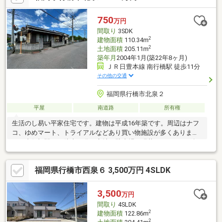
750
万円
間取り
3SDK
2
建物面積
110.34m
2
土地面積
205.11m
築年月
2004年1月(築22年8ヶ月)
ＪＲ日豊本線 南行橋駅 徒歩11分
その他の交通
福岡県行橋市北泉２
平屋
南道路
所有権
生活のし易い平家住宅です。建物は平成16年築です。周辺はナフ
コ、ゆめマート、トライアルなどあり買い物施設が多くありま
す。南行橋駅まで徒歩11分の立地。駐車場は現状ありませんが軽
自動車、コンパクトカーぐらいでしたら駐車スペースを作る事は
可能です。
福岡県行橋市西泉６ 3,500万円 4SLDK
3,500
万円
間取り
4SLDK
2
建物面積
122.86m
2