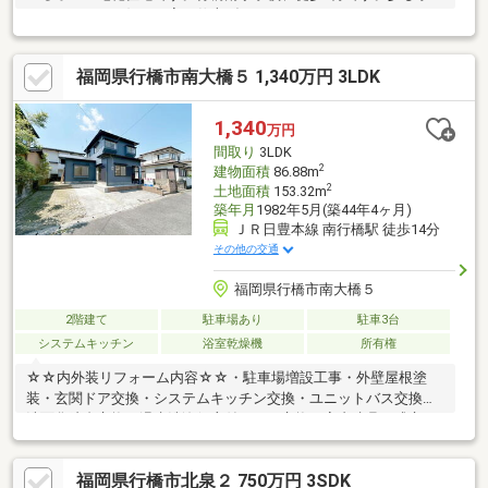
しをしてあなた好みの家に仕上げてみませんか。
福岡県行橋市南大橋５ 1,340万円 3LDK
1,340
万円
間取り
3LDK
2
建物面積
86.88m
2
土地面積
153.32m
築年月
1982年5月(築44年4ヶ月)
ＪＲ日豊本線 南行橋駅 徒歩14分
その他の交通
福岡県行橋市南大橋５
2階建て
駐車場あり
駐車3台
システムキッチン
浴室乾燥機
所有権
☆☆内外装リフォーム内容☆☆・駐車場増設工事・外壁屋根塗
装・玄関ドア交換・システムキッチン交換・ユニットバス交換・
洗面化粧台交換・温水洗浄便座付トイレ交換・室内建具一式交
換・壁紙貼替・フローリング貼替・増張り・サッシ・網戸調整・
給湯器交換
福岡県行橋市北泉２ 750万円 3SDK