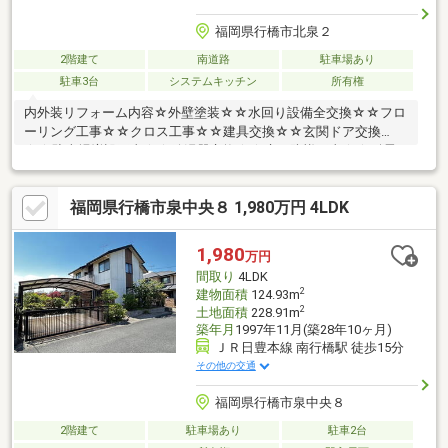
福岡県行橋市北泉２
2階建て
南道路
駐車場あり
駐車3台
システムキッチン
所有権
内外装リフォーム内容☆外壁塗装☆☆水回り設備全交換☆☆フロ
ーリング工事☆☆クロス工事☆☆建具交換☆☆玄関ドア交換
☆☆駐車場増設工事☆☆給湯器交換☆☆床下防蟻工事☆☆耐震
補強工事☆
福岡県行橋市泉中央８ 1,980万円 4LDK
1,980
万円
間取り
4LDK
2
建物面積
124.93m
2
土地面積
228.91m
築年月
1997年11月(築28年10ヶ月)
ＪＲ日豊本線 南行橋駅 徒歩15分
その他の交通
福岡県行橋市泉中央８
2階建て
駐車場あり
駐車2台