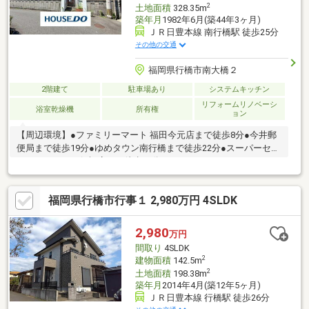
2
土地面積
328.35m
築年月
1982年6月(築44年3ヶ月)
ＪＲ日豊本線 南行橋駅 徒歩25分
その他の交通
福岡県行橋市南大橋２
2階建て
駐車場あり
システムキッチン
リフォームリノベーシ
浴室乾燥機
所有権
ョン
【周辺環境】●ファミリーマート 福田今元店まで徒歩8分●今井郵
便局まで徒歩19分●ゆめタウン南行橋まで徒歩22分●スーパーセン
タートライアル行橋店まで徒歩27分
福岡県行橋市行事１ 2,980万円 4SLDK
2,980
万円
間取り
4SLDK
2
建物面積
142.5m
2
土地面積
198.38m
築年月
2014年4月(築12年5ヶ月)
ＪＲ日豊本線 行橋駅 徒歩26分