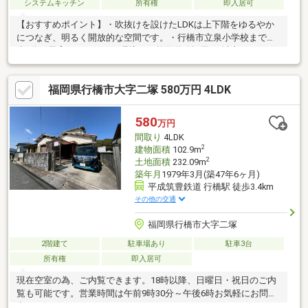
システムキッチン
所有権
即入居可
【おすすめポイント】・吹抜けを設けたLDKは上下階をゆるやか
につなぎ、明るく開放的な空間です。・行橋市立泉小学校まで徒
歩9分の子育てしやすい住環境。・前面道路幅員6m以上あるので
車の運転が苦手な方でも安心です。・主寝室にはウォークインク
ローゼットを備え、衣類や季節用品もすっきり収納できます。・1
福岡県行橋市大字二塚 580万円 4LDK
階テラスとお庭は、ご家族のくつろぎスペースやガーデニングな
ど幅広く活用可能です。・トイレ2か所、2階洗面台を備えた使い
勝手の良い間取り。各居室にもゆとりがあり、ご家族それぞれの
580
万円
時間を快適に過ごせます。
間取り
4LDK
2
建物面積
102.9m
2
土地面積
232.09m
築年月
1979年3月(築47年6ヶ月)
平成筑豊鉄道 行橋駅 徒歩3.4km
その他の交通
福岡県行橋市大字二塚
2階建て
駐車場あり
駐車3台
所有権
即入居可
現在空室の為、ご内覧できます。18時以降、日曜日・祝日のご内
覧も可能です。営業時間は午前9時30分～午後6時お気軽にお問い
合わせ下さい。