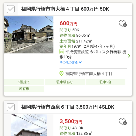
福岡県行橋市南大橋４丁目 600万円 5DK
600
万円
間取り
5DK
2
建物面積
86.06m
2
土地面積
211.42m
築年月
1979年2月(築47年7ヶ月)
平成筑豊鉄道 令和コスタ行橋駅 徒
歩10分
その他の交通
福岡県行橋市南大橋４丁目
2階建て
駐車場あり
駐車2台
所有権
福岡県行橋市西泉６丁目 3,500万円 4SLDK
3,500
万円
間取り
4SLDK
2
建物面積
122.86m