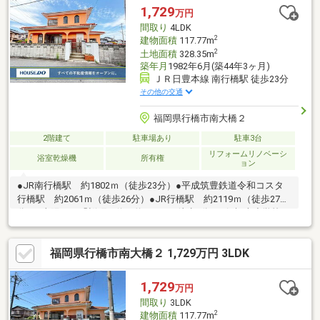
ム、ローンに関するエキスパート！・物件購入+リフォーム費用
1,729
万円
もまとめてお見積り♪・住み替え先を探しながら、ご自宅の売却が
間取り
4LDK
並行して行えます！・もちろん査定も無料です♪
2
建物面積
117.77m
2
土地面積
328.35m
築年月
1982年6月(築44年3ヶ月)
ＪＲ日豊本線 南行橋駅 徒歩23分
その他の交通
福岡県行橋市南大橋２
2階建て
駐車場あり
駐車3台
リフォームリノベーシ
浴室乾燥機
所有権
ョン
●JR南行橋駅 約1802ｍ（徒歩23分）●平成筑豊鉄道令和コスタ
行橋駅 約2061ｍ（徒歩26分）●JR行橋駅 約2119ｍ（徒歩27
分）●太陽バス「桜町」停 約422ｍ（徒歩6分）●行橋南小学校
約455ｍ（徒歩6分）●行橋中学校 約1300ｍ（徒歩17分）●ファ
ミリーマート福田今元店 約589ｍ（徒歩8分）●A-プライス行橋
福岡県行橋市南大橋２ 1,729万円 3LDK
店 約1100ｍ（徒歩15分）
1,729
万円
間取り
3LDK
2
建物面積
117.77m