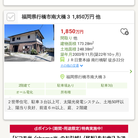
福岡県行橋市南大橋３ 1,850万円 他
1,850
万円
間取り
他
2
建物面積
173.28m
2
土地面積
248.38m
築年月
2003年11月(築22年10ヶ月)
ＪＲ日豊本線 南行橋駅 徒歩22分
その他の交通
福岡県行橋市南大橋３
2階建て
駐車場あり
駐車3台
オール電化
所有権
２世帯住宅、駐車３台以上可、太陽光発電システム、土地50坪以
上、陽当り良好、前道６ｍ以上、庭、２階建