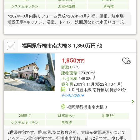
システムキッチン
浴室乾燥機
所有権
○2024年3月内装リフォーム完成○2024年3月外壁、屋根、駐車場
増設工事○キッチン、浴室、トイレ、洗面所などの水回りは一式
交換済！DKからLDK（対面式キッチン）へ間取り変更○人気の平
屋戸建です☆階段の上り下りがないので、小さいお子様やシニア
世代にも安心してお過ごしいただけます☆老後を快適に過ごせる
福岡県行橋市南大橋３ 1,850万円 他
終の棲家にいかがでしょうか○キッチン家事が楽になると人気の
「横並びダイニング」のレイアウトが可能な間取りです○お天気
のいい日にはまったりくつろげる広縁あります
1,850
万円
間取り
他
2
建物面積
173.28m
2
土地面積
248.38m
築年月
2003年11月(築22年10ヶ月)
ＪＲ日豊本線 南行橋駅 徒歩21分
その他の交通
福岡県行橋市南大橋３
2階建て
駐車場あり
駐車3台
システムキッチン
所有権
2世帯住宅です。駐車場L型に複数台可。太陽光発電設備がついて
いるオール電化住宅です。行橋南小学校、徒歩2分です。少し手直