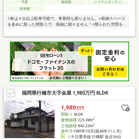
平屋
南道路
システムキッチン
所有権
○車は４台以上駐車可能で、来客時も困りません。○収納スペース
を多めに取った間取りで、収納に困りません！○限られた空間を
立体的に活用できるロフトがあり、室内を有効活用した部屋とな
っております。○ゆったりと洗濯物を干すことができるランドリ
ースペースもあり、花粉や黄砂に悩まされません！！【当社自慢
のワンストップサービス】・当社在籍スタッフはリフォーム、ロ
ーンに関するエキスパート！・物件購入+リフォーム費用もまと
めてお見積り♪・住み替え先を探しながら、ご自宅の売却が並行し
て行えます！・もちろん査定も無料です♪
福岡県行橋市大字金屋 1,980万円 8LDK
1,980
万円
間取り
8LDK
2
建物面積
225.38m
2
土地面積
843.23m
築年月
1985年10月(築40年11ヶ月)
ＪＲ日豊本線 行橋駅 徒歩36分