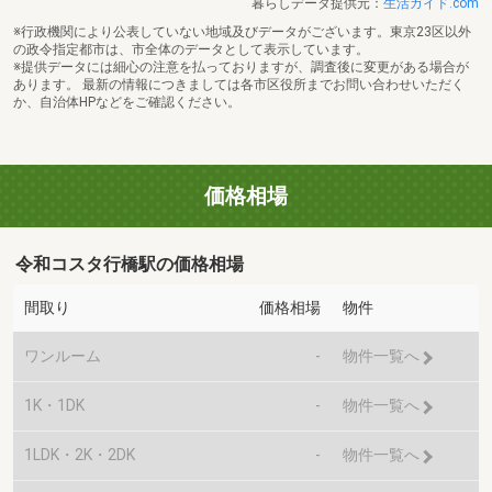
暮らしデータ提供元：
生活ガイド.com
※行政機関により公表していない地域及びデータがございます。東京23区以外
の政令指定都市は、市全体のデータとして表示しています。
※提供データには細心の注意を払っておりますが、調査後に変更がある場合が
あります。 最新の情報につきましては各市区役所までお問い合わせいただく
か、自治体HPなどをご確認ください。
価格相場
令和コスタ行橋駅の価格相場
間取り
価格相場
物件
ワンルーム
-
物件一覧へ
1K・1DK
-
物件一覧へ
1LDK・2K・2DK
-
物件一覧へ