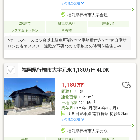
その他の交通
福岡県行橋市大字金屋
2階建て
駐車場あり
駐車3台
システムキッチン
所有権
○カースペースは５台以上駐車可能です○事務所付きです☆自宅サ
ロンにもオススメ！通勤が不要なので家族との時間を確保しやす
く、柔軟な働き方ができますね○約255坪の広い敷地には見事な日
本庭園があります！一見の価値ありですよ○キッチンは背面タイ
プです☆お部屋のレイアウトを自由に楽しめますね○８LDKと嬉し
福岡県行橋市大字元永 1,180万円 4LDK
い部屋数です☆ご家族それぞれに自室が可能です○閑静な住宅街
にある落ち着いた住環境です
1,180
万円
間取り
4LDK
2
建物面積
112.1m
2
土地面積
231.45m
築年月
1979年6月(築47年3ヶ月)
ＪＲ日豊本線 南行橋駅 徒歩3.2km
その他の交通
福岡県行橋市大字元永
平屋
駐車場あり
駐車3台