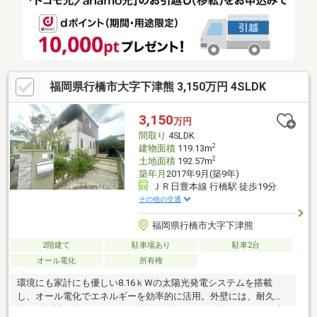
福岡県行橋市大字下津熊 3,150万円 4SLDK
3,150
万円
間取り
4SLDK
2
建物面積
119.13m
2
土地面積
192.57m
築年月
2017年9月(築9年)
ＪＲ日豊本線 行橋駅 徒歩19分
その他の交通
福岡県行橋市大字下津熊
2階建て
駐車場あり
駐車2台
オール電化
所有権
環境にも家計にも優しい8.16ｋWの太陽光発電システムを搭載
し、オール電化でエネルギーを効率的に活用。外壁には、耐久
性・耐候性に優れたタイルを採用。汚れにくく、色あせにくい素