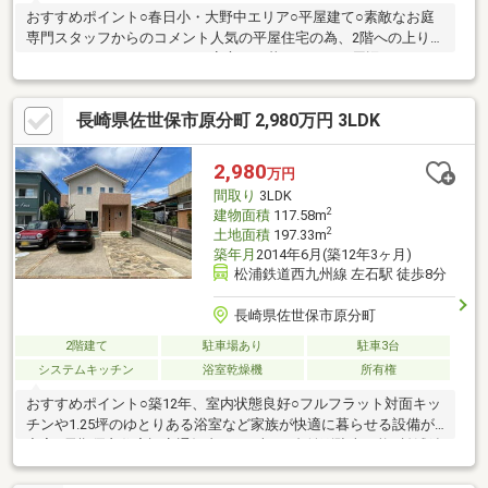
おすすめポイント○春日小・大野中エリア○平屋建て○素敵なお庭
専門スタッフからのコメント人気の平屋住宅の為、2階への上り下
りもなく、いつまでたっても安心して暮らせます。周辺にはスー
パーや学校など暮らしに便利な施設がそろっており、ご家族みん
なが安心して過ごせる住まいです。是非一度ご内覧下さい。お問
長崎県佐世保市原分町 2,980万円 3LDK
合せお待ちしております。
2,980
万円
間取り
3LDK
2
建物面積
117.58m
2
土地面積
197.33m
築年月
2014年6月(築12年3ヶ月)
松浦鉄道西九州線 左石駅 徒歩8分
長崎県佐世保市原分町
2階建て
駐車場あり
駐車3台
システムキッチン
浴室乾燥機
所有権
おすすめポイント○築12年、室内状態良好○フルフラット対面キッ
チンや1.25坪のゆとりある浴室など家族が快適に暮らせる設備が
充実○長期優良住宅認定通知書あり○車は3台並列駐車可能○松浦鉄
道左石駅まで徒歩8分○西肥バス西高校入口バス停まで徒歩5分○ス
ーパーまで徒歩10分専門スタッフのコメント築12年、室内は全体