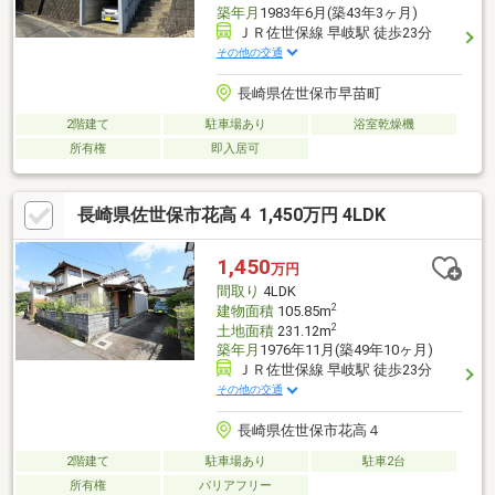
築年月
1983年6月(築43年3ヶ月)
ＪＲ佐世保線 早岐駅 徒歩23分
その他の交通
長崎県佐世保市早苗町
2階建て
駐車場あり
浴室乾燥機
所有権
即入居可
長崎県佐世保市花高４ 1,450万円 4LDK
1,450
万円
間取り
4LDK
2
建物面積
105.85m
2
土地面積
231.12m
築年月
1976年11月(築49年10ヶ月)
ＪＲ佐世保線 早岐駅 徒歩23分
その他の交通
長崎県佐世保市花高４
2階建て
駐車場あり
駐車2台
所有権
バリアフリー