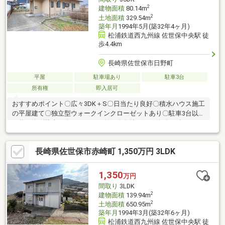
分・マルキョウ日野店徒歩約9分
2
建物面積
80.14m
2
土地面積
329.54m
築年月
1994年5月(築32年4ヶ月)
松浦鉄道西九州線 佐世保中央駅 徒
歩4.4km
長崎県佐世保市日野町
平屋
駐車場あり
駐車3台
所有権
即入居可
おすすめポイント〇広々3DK＋S〇日当たり良好〇積水ハウス施工
の平屋建て〇独立型ウォークインクローゼットあり〇駐車3台以上
可能（縦列駐車）〇カーポート付き〇敷地西側に約9坪の畑あ
り 空き家になっておりますのでお気軽にご覧頂けま
す！まずはお問い合わせくださいませ。
長崎県佐世保市赤崎町 1,350万円 3LDK
1,350
万円
間取り
3LDK
2
建物面積
139.94m
2
土地面積
650.95m
築年月
1994年3月(築32年6ヶ月)
松浦鉄道西九州線 佐世保中央駅 徒