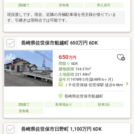
2階建て
所有権
即入居可
現況渡しです。現在、近隣の月極駐車場を売主様が借りていま
す。引継ぎは現時点では可能です。
長崎県佐世保市船越町 650万円 6DK
650
万円
間取り
6DK
2
建物面積
134.37m
2
土地面積
231.49m
築年月
1978年3月(築48年6ヶ月)
ＪＲ佐世保線 佐世保駅 徒歩6.6km
長崎県佐世保市船越町
2階建て
駐車場あり
駐車2台
所有権
長崎県佐世保市日野町 1,100万円 6DK