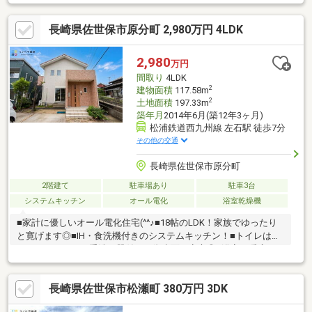
り、シューズボックス交換、クロス張替え、畳表替え、障子・襖
張替え・インターホン設置、照明器具交換・シロアリ防除工事
長崎県佐世保市原分町 2,980万円 4LDK
【おすすめポイント】・耐震診断を実施した結果、新耐震基準に
適合しています。・本物件は条件により住宅ローン減税が適用さ
れます。【周辺施設】・赤崎小学校約1500ｍ（徒歩約19分）・愛
2,980
万円
宕中学校約1000ｍ（徒歩約13分/自転車約4分）
間取り
4LDK
2
建物面積
117.58m
2
土地面積
197.33m
築年月
2014年6月(築12年3ヶ月)
松浦鉄道西九州線 左石駅 徒歩7分
その他の交通
長崎県佐世保市原分町
2階建て
駐車場あり
駐車3台
システムキッチン
オール電化
浴室乾燥機
■家計に優しいオール電化住宅(^^♪■18帖のLDK！家族でゆったり
と寛げます◎■IH・食洗機付きのシステムキッチン！■トイレはタ
ンクレストイレで手洗い器付き！衛生面も安心◎■浴室は暖房・
乾燥・涼風機能付き◎■WICあり。一部屋に集めて収納できるので
必要な物をすぐに見つけられます。■シューズインクロークあ
長崎県佐世保市松瀬町 380万円 3DK
り。室内に汚れを持ち込まないので、花粉症などアレルギーをお
持ちの方にもオススメ。■駐車3台～4台可！広々とした駐車スペ