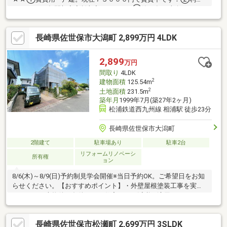
り11.08％、年間想定家賃収入87.6万円。③築25年、南向きでと
ても明るい立地です♪④2台駐車可能です！◆佐世保市立相浦西小
学校 / 佐世保市立相浦中学校お気軽にお問合せください（＾＾
長崎県佐世保市大潟町 2,899万円 4LDK
♪
2,899
万円
間取り
4LDK
2
建物面積
125.54m
2
土地面積
231.5m
築年月
1999年7月(築27年2ヶ月)
松浦鉄道西九州線 相浦駅 徒歩23分
長崎県佐世保市大潟町
2階建て
駐車場あり
駐車2台
リフォームリノベーシ
所有権
ョン
8/6(木)～8/9(日)予約制見学会開催※当日予約OK。ご希望日をお知
らせください。【おすすめポイント】・外壁屋根塗装工事を実施
します。・本物件は条件により住宅ローン減税が適用されま
す。・シロアリ防除工事施工後5年間保証・お客様に合わせたロー
ンの組み方や金融機関をご提案。住宅ローンが初めての方でもお
長崎県佐世保市松瀬町 2,699万円 3SLDK
気軽にご相談ください【周辺施設】・相浦西小学校約1800ｍ（徒