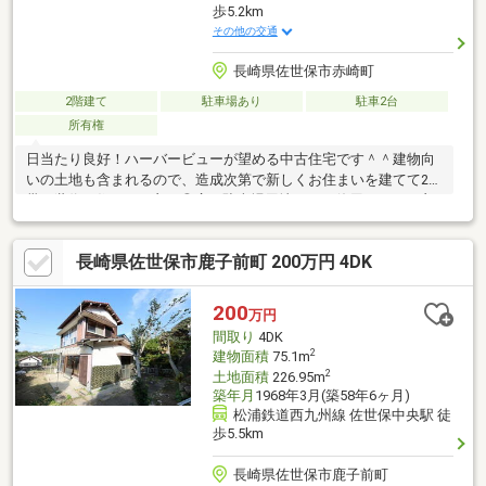
歩5.2km
その他の交通
長崎県佐世保市赤崎町
2階建て
駐車場あり
駐車2台
所有権
日当たり良好！ハーバービューが望める中古住宅です＾＾建物向
いの土地も含まれるので、造成次第で新しくお住まいを建てて2世
帯/3世代で住むのも良し◎広い駐車場用地として使用するのも良
し◎使い道は多種多様です！
長崎県佐世保市鹿子前町 200万円 4DK
200
万円
間取り
4DK
2
建物面積
75.1m
2
土地面積
226.95m
築年月
1968年3月(築58年6ヶ月)
松浦鉄道西九州線 佐世保中央駅 徒
歩5.5km
長崎県佐世保市鹿子前町