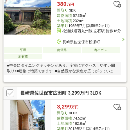
ースです♪■西高まで徒歩約3分！■大野モールまで車で約5分！商
380
万円
業施設近くで安心！
間取り
3DK
2
建物面積
57.35m
2
土地面積
232m
築年月
1968年7月(築58年2ヶ月)
松浦鉄道西九州線 左石駅 徒歩16分
長崎県佐世保市松瀬町
平屋
南道路
都市ガス
所有権
■中央にダイニングキッチンがあり、全室にアクセスしやすい間
取り♪■建物は増築できます♪■自然豊かな景色が広っがっていま
す！！■庭付きなのでガーデニング等もできます◎■フルリノベー
ションおすすめします！■松瀬簡易郵便局まで徒歩約2分■大野モ
ールまで徒歩28分。車で約7分◎■小中学校まで徒歩約20分 ☆住
長崎県佐世保市広田町 3,299万円 3LDK
宅ローン・資金計画のご相談やご質問など、お気軽にお問い合わ
せください。土日祝日も営業しております！ ☆
3,299
万円
間取り
3LDK
2
建物面積
74.52m
2
土地面積
182.8m
築年月
2012年2月(築14年7ヶ月)