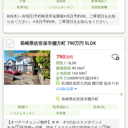
平屋
南道路
駐車場あり
駐車3台
システムキッチン
浴室乾燥機
8/6(木)～8/9(日)予約制見学会開催※当日予約OK。ご希望日をお知
らせください。※当日予約OK。ご希望日をお知らせください。自
社売主物件につき随時内覧可能です。お電話かメールでご希望日
をお知らせください。【見学会開催】内外装リフォーム予定／平
家4SLDK／リビング20帖／駐車4台以上可能／閑静な住宅地【リ
長崎県佐世保市棚方町 790万円 5LDK
フォーム内容】シロアリ防除工事、雨漏り点検、未登記カーポー
ト撤去、庭整地耐震補強工事、内装リフォーム（床や壁、水回り
含む）【おすすめポイント】・シロアリ防除工事施工後5年間保
790
万円
証・お客様に合わせたローンの組み方や金融機関をご提案。住宅
間取り
5LDK
ロー
2
建物面積
99.36m
2
土地面積
154.59m
築年月
2000年9月(築26年)
松浦鉄道西九州線 棚方駅 徒歩11分
その他の交通
長崎県佐世保市棚方町
2階建て
駐車場あり
駐車2台
システムキッチン
所有権
【オーナーチェンジ物件】☆☆ 4つのおススメポイント
☆☆①賃貸用一戸建。現在７３０００円で賃貸中です！②利回