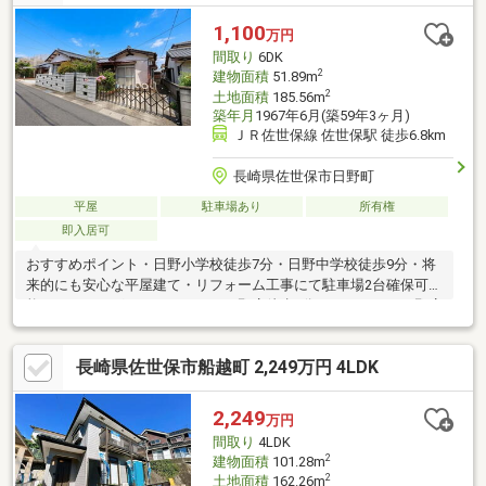
1,100
万円
間取り
6DK
2
建物面積
51.89m
2
土地面積
185.56m
築年月
1967年6月(築59年3ヶ月)
ＪＲ佐世保線 佐世保駅 徒歩6.8km
長崎県佐世保市日野町
平屋
駐車場あり
所有権
即入居可
おすすめポイント・日野小学校徒歩7分・日野中学校徒歩9分・将
来的にも安心な平屋建て・リフォーム工事にて駐車場2台確保可
能！・ドラッグストアコスモス日野店徒歩1分・マルキョウ日野店
徒歩8分
長崎県佐世保市船越町 2,249万円 4LDK
2,249
万円
間取り
4LDK
2
建物面積
101.28m
2
土地面積
162.26m