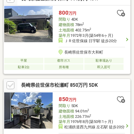
800
万円
間取り
4DK
2
建物面積
78m
2
土地面積
402.75m
築年月
1972年3月(築54年6ヶ月)
ＪＲ佐世保線 日宇駅 徒歩20分
長崎県佐世保市大和町
平屋
都市ガス
駐車場あり
駐車2台
所有権
即入居可
長崎県佐世保市松瀬町 850万円 5DK
850
万円
間取り
5DK
2
建物面積
94.01m
2
土地面積
226.77m
築年月
1976年8月(築50年1ヶ月)
松浦鉄道西九州線 左石駅 徒歩20分