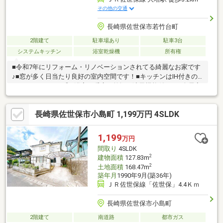
その他の交通
長崎県佐世保市若竹台町
2階建て
駐車場あり
駐車3台
システムキッチン
浴室乾燥機
所有権
■令和7年にリフォーム・リノベーションされてる綺麗なお家です
♪■窓が多く日当たり良好の室内空間です！■キッチンはIH付きの
システムキッチン◎■浴室は暖房・乾燥・涼風機能付き！■全居室
6帖以上で個々のプライベート空間もしっかり確保◎■シューズボ
ックス付で玄関もスッキリ収納できます。■駐車最大3台可能※車
長崎県佐世保市小島町 1,199万円 4SLDK
種によって異なります。
1,199
万円
間取り
4SLDK
2
建物面積
127.83m
2
土地面積
168.47m
築年月
1990年9月(築36年)
ＪＲ佐世保線「佐世保」4.4Ｋｍ
長崎県佐世保市小島町
2階建て
南道路
都市ガス