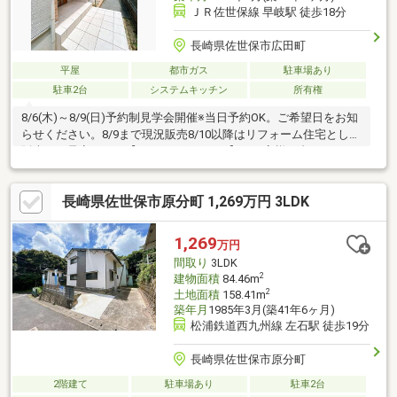
ＪＲ佐世保線 早岐駅 徒歩18分
長崎県佐世保市広田町
平屋
都市ガス
駐車場あり
駐車2台
システムキッチン
所有権
8/6(木)～8/9(日)予約制見学会開催※当日予約OK。ご希望日をお知
らせください。8/9まで現況販売8/10以降はリフォーム住宅として
販売する予定です。【おすすめポイント】・お客様に合わせたロ
ーンの組み方や金融機関をご提案。住宅ローンが初めての方でも
お気軽にご相談ください【周辺施設】・広田小学校 約500ｍ
長崎県佐世保市原分町 1,269万円 3LDK
(徒歩7分)・広田中学校 約950ｍ (徒歩12分)・ＪＲ早岐駅 約
1400ｍ (徒歩18分/車3分)・セブンイレブン佐世保権常寺店様
約800ｍ (徒歩10分/車2分)・マルキョウ早岐店様1000ｍ (徒歩
1,269
万円
13分/車2分)
間取り
3LDK
2
建物面積
84.46m
2
土地面積
158.41m
築年月
1985年3月(築41年6ヶ月)
松浦鉄道西九州線 左石駅 徒歩19分
長崎県佐世保市原分町
2階建て
駐車場あり
駐車2台