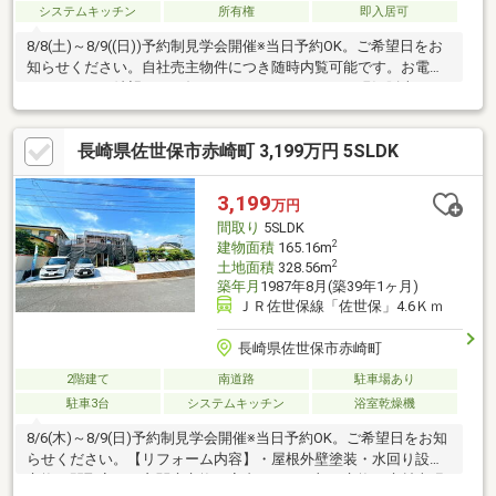
システムキッチン
所有権
即入居可
8/8(土)～8/9((日))予約制見学会開催※当日予約OK。ご希望日をお
知らせください。自社売主物件につき随時内覧可能です。お電話
かメールでご希望日をお知らせください。8/25まで現況販売8/26
以降はリフォーム住宅として販売する予定です。【おすすめポイ
ント】・本物件は条件により住宅ローン減税が適用されます。・
長崎県佐世保市赤崎町 3,199万円 5SLDK
雨漏り、構造上主要な部分の欠陥や・腐食、給排水管の故障や漏
水についてお引渡しより２年間保証・シロアリ防除工事施工後5年
間保証【周辺施設】・佐世保市赤崎小学校 約1500ｍ（徒歩19
3,199
万円
分）・佐世保市愛宕中学校 約1900ｍ（徒歩24分/自転車8分）
間取り
5SLDK
2
建物面積
165.16m
2
土地面積
328.56m
築年月
1987年8月(築39年1ヶ月)
ＪＲ佐世保線「佐世保」4.6Ｋｍ
長崎県佐世保市赤崎町
2階建て
南道路
駐車場あり
駐車3台
システムキッチン
浴室乾燥機
8/6(木)～8/9(日)予約制見学会開催※当日予約OK。ご希望日をお知
らせください。【リフォーム内容】・屋根外壁塗装・水回り設備
交換・間取変更、玄関扉交換、室内ドア（一部）交換、床材上張