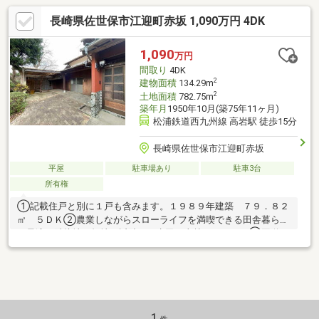
長崎県佐世保市江迎町赤坂 1,090万円 4DK
1,090
万円
間取り
4DK
2
建物面積
134.29m
2
土地面積
782.75m
築年月
1950年10月(築75年11ヶ月)
松浦鉄道西九州線 高岩駅 徒歩15分
長崎県佐世保市江迎町赤坂
平屋
駐車場あり
駐車3台
所有権
①記載住戸と別に１戸も含みます。１９８９年建築 ７９．８２
㎡ ５ＤＫ②農業しながらスローライフを満喫できる田舎暮らし
に最適。隣接地に畑地と近隣には水田と山林あります。③国道２
０４号に面して、畑と大きな柿の木などの庭に囲まれた平屋２
戸。ライフスタイルに合わせたリフォームができます。④国道に
面しており、新たな事業所用地として活用できます。
1