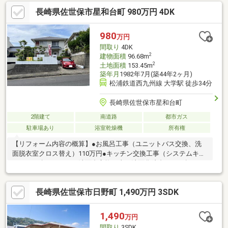
長崎県佐世保市星和台町 980万円 4DK
980
万円
間取り
4DK
2
建物面積
96.68m
2
土地面積
153.45m
築年月
1982年7月(築44年2ヶ月)
松浦鉄道西九州線 大学駅 徒歩34分
長崎県佐世保市星和台町
2階建て
南道路
都市ガス
駐車場あり
浴室乾燥機
所有権
【リフォーム内容の概算】●お風呂工事（ユニットバス交換、洗
面脱衣室クロス替え）110万円●キッチン交換工事（システムキッ
チン2.1ｍ幅）66万円●洗面台交換工事（洗面化粧台75ｃｍ幅）19
万円●トイレ工事（一体型トイレ交換、トイレ壁紙、床張替）40
万円●外壁塗装工事（外壁塗装、サッシ廻りコーキング）250万円
長崎県佐世保市日野町 1,490万円 3SDK
●駐車場増設工事（既存塀撤去、コンクリート打設）200万円●そ
の他床やクロス等の内装リフォーム330万円その他、間取りの変
更や窓工事も承っております！！おすすめポイント！・4DKの使
1,490
万円
いやすい間取り・日当たり良好、南面道路・最寄りバス停徒歩1
間取り
3SDK