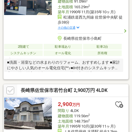
2
建物面積
91.09m
2
土地面積
165.29m
築年月
1990年11月(築35年10ヶ月)
松浦鉄道西九州線 佐世保中央駅 徒
歩38分
その他の交通
長崎県佐世保市小島町
2階建て
駐車場あり
駐車2台
システムキッチン
オール電化
所有権
■洗面・浴室などの水まわりのリフォーム、おすすめします ■家計
にやさしい人気のオール電化住宅(^^♪■IH付きのシステムキッチン
◎■4.5帖の洋室は仕切りをなくして9帖の広い洋室にもできます！
■モニター付きインターホン付き◎■トイレ2か所あり◎来客時や
大家族でも安心です♪■駐車2台可◎■ファミリーマート小島町店ま
長崎県佐世保市若竹台町 2,900万円 4LDK
で車で約2分◎■小島簡易郵便局まで徒歩約7分◎車で約1分◎
2,900
万円
間取り
4LDK
2
建物面積
119.56m
2
土地面積
148.75m
築年月
1995年10月(築30年11ヶ月)
ＪＲ佐世保線 大塔駅 徒歩3.2km