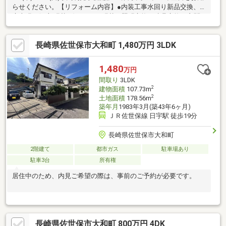
らせください。【リフォーム内容】●内装工事水回り新品交換、
床上張り(一部張替え)、クロス張替、照明交換、建具交換、玄関
収納交換等●外装工事下水道引込工事、外壁屋根塗装、駐車場拡
張等、庭整地後防草シート【おすすめポイント】・お客様に合わ
長崎県佐世保市大和町 1,480万円 3LDK
せたローンの組み方や金融機関をご提案。住宅ローンが初めての
方でもお気軽にご相談ください。【周辺施設】・相浦西小学校ま
で約1500ｍ（徒歩約19分）・エレナ相浦店様まで約1100ｍ（徒歩
1,480
万円
約14分）・ファミリーマート佐世保大潟町店様まで約200ｍ（徒
間取り
3LDK
歩約3分）
2
建物面積
107.73m
2
土地面積
178.56m
築年月
1983年3月(築43年6ヶ月)
ＪＲ佐世保線 日宇駅 徒歩19分
長崎県佐世保市大和町
2階建て
都市ガス
駐車場あり
駐車3台
所有権
居住中のため、内見ご希望の際は、事前のご予約が必要です。
長崎県佐世保市大和町 800万円 4DK