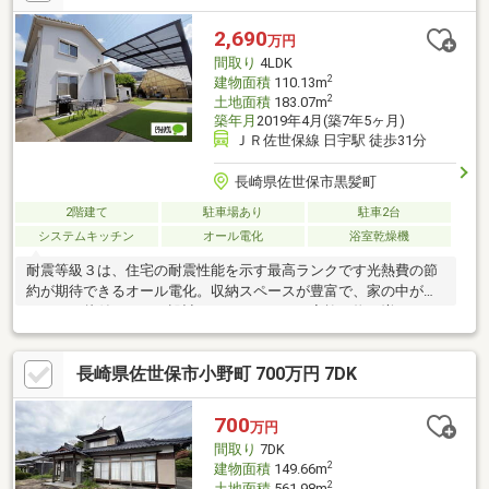
ン設置、シャワー付き外水栓■2026年5月リフォーム工事完了平日
のご予約もOK！開催時間／10:00～18:00（火・水定休）ご予約状
2,690
万円
況により、ご希望に添えない場合がございます。予めご了承下さ
間取り
4LDK
い。
2
建物面積
110.13m
2
土地面積
183.07m
築年月
2019年4月(築7年5ヶ月)
ＪＲ佐世保線 日宇駅 徒歩31分
長崎県佐世保市黒髪町
2階建て
駐車場あり
駐車2台
システムキッチン
オール電化
浴室乾燥機
耐震等級３は、住宅の耐震性能を示す最高ランクです光熱費の節
約が期待できるオール電化。収納スペースが豊富で、家の中がす
っきりと片付けやすい設計がされています。家族の物が増えて
も、広い収納で整理整頓しやすく、快適な生活が送れます
長崎県佐世保市小野町 700万円 7DK
700
万円
間取り
7DK
2
建物面積
149.66m
2