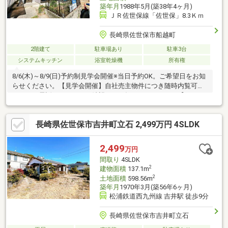
築年月
1988年5月(築38年4ヶ月)
ＪＲ佐世保線「佐世保」8.3Ｋｍ
長崎県佐世保市船越町
2階建て
駐車場あり
駐車3台
システムキッチン
浴室乾燥機
所有権
8/6(木)～8/9(日)予約制見学会開催※当日予約OK。ご希望日をお知
らせください。【見学会開催】自社売主物件につき随時内覧可能
です。お電話かメールでご希望日をお知らせください。【リフォ
ーム内容】●外構・外装浄化槽新設、駐車場拡張、屋根塗装、外
壁塗装●水回りシステムキッチン交換、ユニットバス交換、トイ
長崎県佐世保市吉井町立石 2,499万円 4SLDK
レ交換、洗面化粧台交換●内装玄関扉交換、室内ドア（一部）交
換、床材上張り、シューズボックス交換、クロス張替え、畳表替
え、障子・襖張替え●その他設備インターホン設置、火災警報器
2,499
万円
設置、照明器具交換【おすすめポイント】・本物件は条件に
間取り
4SLDK
2
建物面積
137.1m
2
土地面積
598.56m
築年月
1970年3月(築56年6ヶ月)
松浦鉄道西九州線 吉井駅 徒歩9分
長崎県佐世保市吉井町立石