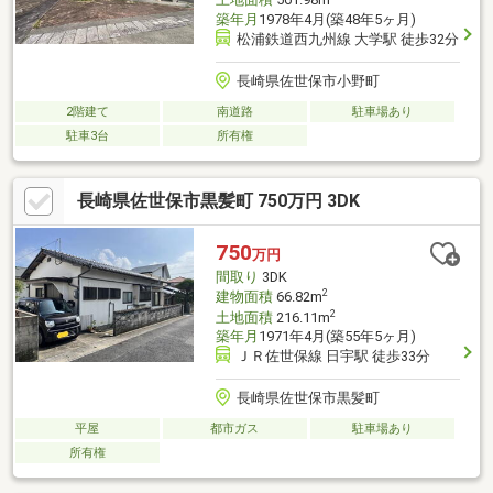
土地面積
561.98m
築年月
1978年4月(築48年5ヶ月)
松浦鉄道西九州線 大学駅 徒歩32分
長崎県佐世保市小野町
2階建て
南道路
駐車場あり
駐車3台
所有権
長崎県佐世保市黒髪町 750万円 3DK
750
万円
間取り
3DK
2
建物面積
66.82m
2
土地面積
216.11m
築年月
1971年4月(築55年5ヶ月)
ＪＲ佐世保線 日宇駅 徒歩33分
長崎県佐世保市黒髪町
平屋
都市ガス
駐車場あり
所有権