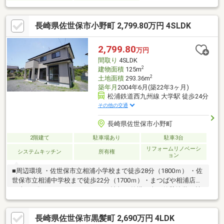
長崎県佐世保市小野町 2,799.80万円 4SLDK
2,799.80
万円
間取り
4SLDK
2
建物面積
125m
2
土地面積
293.36m
築年月
2004年6月(築22年3ヶ月)
松浦鉄道西九州線 大学駅 徒歩24分
その他の交通
長崎県佐世保市小野町
2階建て
駐車場あり
駐車3台
リフォームリノベーシ
システムキッチン
所有権
ョン
■周辺環境 ・佐世保市立相浦小学校まで徒歩28分（1800ｍ） ・佐
世保市立相浦中学校まで徒歩22分（1700ｍ）・まつばや相浦店ま
で車で3分（1600m）■リフォーム情報≪外構工事≫外壁塗装、植
栽撤去、土間高圧洗浄≪内装工事≫キッチン交換、ウォシュレッ
ト交換（2ヵ所）、洗面台交換、床・クロス貼替、畳表替え、襖・
長崎県佐世保市黒髪町 2,690万円 4LDK
障子張替、一部建具交換、照明設置、追い焚き付き、インターホ