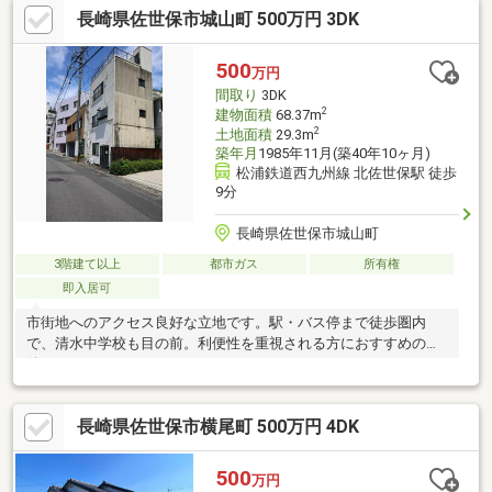
長崎県佐世保市城山町 500万円 3DK
的にとてもきれいに使用されており、そのままでも快適に住まい
いただけます。家族のコミュニケーションが取りやすいフルフラ
ットの対面キッチンを採用し、1.25坪のゆとりあるお風呂では、
500
万円
お子様と一緒にゆったりバスタイムを楽しめます。ぜひ一度現地
間取り
3DK
をご覧ください。お問合せをお待ちしております。
2
建物面積
68.37m
2
土地面積
29.3m
築年月
1985年11月(築40年10ヶ月)
松浦鉄道西九州線 北佐世保駅 徒歩
9分
長崎県佐世保市城山町
3階建て以上
都市ガス
所有権
即入居可
市街地へのアクセス良好な立地です。駅・バス停まで徒歩圏内
で、清水中学校も目の前。利便性を重視される方におすすめの物
件です。
長崎県佐世保市横尾町 500万円 4DK
500
万円