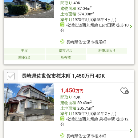
間取り
4DK
2
建物面積
87.04m
2
土地面積
574.33m
築年月
1973年5月(築53年4ヶ月)
松浦鉄道西九州線 山の田駅 徒歩10
分
長崎県佐世保市横尾町
平屋
都市ガス
駐車場あり
駐車2台
所有権
長崎県佐世保市桜木町 1,450万円 4DK
1,450
万円
間取り
4DK
2
建物面積
89.43m
2
土地面積
205.75m
築年月
1975年7月(築51年2ヶ月)
松浦鉄道西九州線 泉福寺駅 徒歩12
分
長崎県佐世保市桜木町