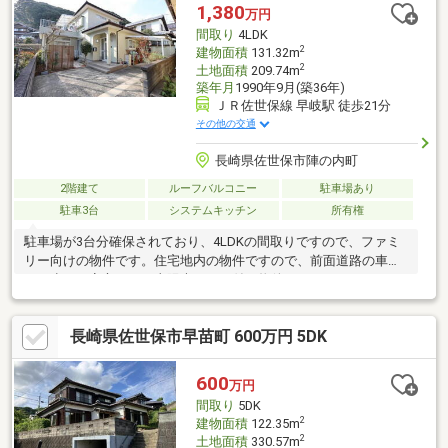
1,380
万円
間取り
4LDK
2
建物面積
131.32m
2
土地面積
209.74m
築年月
1990年9月(築36年)
ＪＲ佐世保線 早岐駅 徒歩21分
その他の交通
長崎県佐世保市陣の内町
2階建て
ルーフバルコニー
駐車場あり
駐車3台
システムキッチン
所有権
駐車場が3台分確保されており、4LDKの間取りですので、ファミ
リー向けの物件です。住宅地内の物件ですので、前面道路の車通
りも少なく安心です。太陽光パネル付き物件です。
長崎県佐世保市早苗町 600万円 5DK
600
万円
間取り
5DK
2
建物面積
122.35m
2
土地面積
330.57m