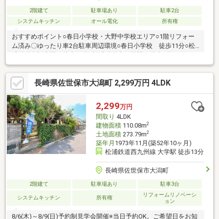
2階建て
駐車場あり
駐車2台
システムキッチン
オール電化
所有権
おすすめポイント○春日小学校・大野中学校エリア○1階リフォー
ム済み〇ゆったり車2台駐車周辺環境○春日小学校 徒歩11分○松
浦鉄道泉福寺駅 徒歩12分○松浦鉄道山の田駅 徒歩9分○デイリ
ーヤマザキ桜木町店 徒歩3分○セブンイレブン桜木町店 徒歩6
分〇大野モール 車で3分〇佐世保労災病院 車で5分○佐世保市
長崎県佐世保市大潟町 2,299万円 4LDK
役所 車で8分○佐世保駅 車で15分専門スタッフからのコメント
春日小学校・大野中学校エリアの戸建て住宅のご紹介です。閑静
な住宅街にある陽当たり良好なお住まいのご紹介です。周辺には
2,299
万円
スーパーや学校など暮らしに便利な施設がそろっており、ご家族
間取り
4LDK
みんなが安心して過ごせる住まいです。
2
建物面積
110.08m
2
土地面積
273.79m
築年月
1973年11月(築52年10ヶ月)
松浦鉄道西九州線 大学駅 徒歩13分
長崎県佐世保市大潟町
2階建て
駐車場あり
駐車3台
リフォームリノベーシ
システムキッチン
所有権
ョン
8/6(木)～8/9(日)予約制見学会開催※当日予約OK。ご希望日をお知