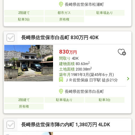
長崎県佐世保市松瀬町
2階建て
都市ガス
駐車場あり
駐車3台
所有権
長崎県佐世保市白岳町 830万円 4DK
830
万円
間取り
4DK
2
建物面積
83.63m
2
土地面積
200.38m
築年月
1981年3月(築45年6ヶ月)
ＪＲ佐世保線 日宇駅 徒歩21分
長崎県佐世保市白岳町
2階建て
駐車場あり
駐車3台
所有権
長崎県佐世保市陣の内町 1,380万円 4LDK