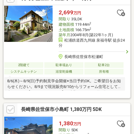
歩約23分）・日野中学校約2100ｍ（徒歩約27分/自転車約9分）・
マルキョウ日野店店様約2600ｍ（徒歩約33分/車約6分）・ファミ
2,699
万円
リーマート佐世保大潟店店様約700ｍ（徒歩約9分
間取り
3SLDK
2
建物面積
119.44m
2
土地面積
166.75m
築年月
2004年8月(築22年1ヶ月)
松浦鉄道西九州線 泉福寺駅 徒歩24
分
長崎県佐世保市松瀬町
2階建て
駐車場あり
駐車2台
システムキッチン
浴室乾燥機
所有権
8/6(木)～8/9(日)予約制見学会開催※当日予約OK。ご希望日をお知
らせください。8/9まで現況販売8/10からリフォーム住宅として販
売します。【おすすめポイント】・大野モールまで約6分です。・
お客様に合わせたローンの組み方や金融機関をご提案。住宅ロー
ンが初めての方でもお気軽にご相談ください・リビング21帖で
長崎県佐世保市小島町 1,380万円 5DK
広々です。・トイレは二か所です。【周辺施設】・マックスバリ
ュ池野店様 約600ｍ (徒歩約8分)・ドラッグストアモリ矢峰店
様 約450ｍ (徒歩約6分)・大野小学校 約1900ｍ (徒歩約24
1,380
万円
分)
間取り
5DK