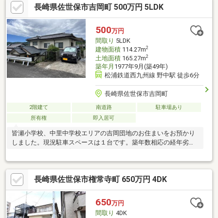
長崎県佐世保市吉岡町 500万円 5LDK
500
万円
間取り
5LDK
2
建物面積
114.27m
2
土地面積
165.27m
築年月
1977年9月(築49年)
松浦鉄道西九州線 野中駅 徒歩6分
長崎県佐世保市吉岡町
2階建て
南道路
駐車場あり
所有権
即入居可
皆瀬小学校、中里中学校エリアの吉岡団地のお住まいをお預かり
しました。現況駐車スペースは１台です。築年数相応の経年劣化
がありますので、お好きにリフォームしてみてはいかがでしょう
か？
長崎県佐世保市権常寺町 650万円 4DK
650
万円
間取り
4DK