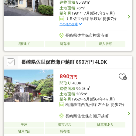
2
建物面積
85.88m
2
土地面積
76m
築年月
1981年7月(築45年2ヶ月)
ＪＲ佐世保線 早岐駅 徒歩7分
その他の交通
長崎県佐世保市権常寺町
2階建て
所有権
即入居可
長崎県佐世保市瀬戸越町 890万円 4LDK
890
万円
間取り
4LDK
2
建物面積
96.53m
2
土地面積
285m
築年月
1962年5月(築64年4ヶ月)
松浦鉄道西九州線 左石駅 徒歩7分
長崎県佐世保市瀬戸越町
平屋
都市ガス
駐車場あり
駐車2台
所有権