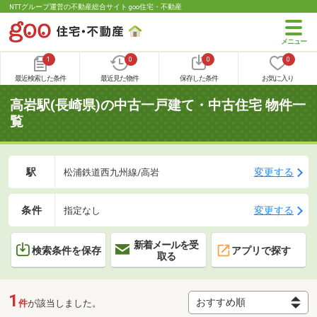
NTTグループ運営の不動産総合サイト goo住宅・不動産
1
0
0
0
最近検索した条件
最近見た物件
保存した条件
お気に入り
高岩駅(長崎県)の中古一戸建て・中古住宅 物件一
覧
駅
変更する
松浦鉄道西九州線/高岩
条件
変更する
指定なし
新着メールを受
検索条件を保存
アプリで探す
取る
1
件
が該当しました。