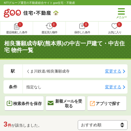
NTTグループ運営の不動産総合サイト goo住宅・不動産
1
0
0
0
最近検索した条件
最近見た物件
保存した条件
お気に入り
相良藩願成寺駅(熊本県)の中古一戸建て・中古住
宅 物件一覧
駅
変更する
くま川鉄道/相良藩願成寺
条件
変更する
指定なし
新着メールを受
検索条件を保存
アプリで探す
取る
3
件
が該当しました。