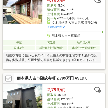
4,700
万円
間取り
4LDK
2
建物面積
102.71m
2
土地面積
454.43m
築年月
2021年3月(築5年6ヶ月)
くま川鉄道 人吉温泉駅 徒歩24分
その他の交通
熊本県人吉市瓦屋町
平屋
南道路
駐車場あり
駐車3台
設計住宅性能評価付
建設住宅性能評価付
地震や災害に強いセキスイハイム施工の中古住宅です！最新の設
備を多数搭載、平屋生活で家事も軽減できます♪◎セキスイハイム
施工・軽量鉄骨造のお家６０年長期サポートシステム引継ぎ可能5
年毎の無料点検が受けられます◎◎太陽光発電システム8.48ｋｗ
搭載・経済的なお家◎◎蓄電池8ｋｗ搭載◎災害時でも電機が使え
熊本県人吉市願成寺町 2,799万円 4SLDK
て安心◎ステンレス屋根搭載◎◎磁気タイル外壁搭載◎◎長期優
良住宅◎◎オール電化住宅◎◎南向き日当たり風通し住環境良好
です◎
2,799
万円
間取り
4SLDK
2
建物面積
121.93m
2
土地面積
268.44m
築年月
2023年6月(築3年3ヶ月)