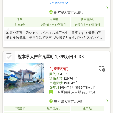
その他の交通
熊本県人吉市瓦屋町
平屋
南道路
駐車場あり
駐車3台
設計住宅性能評価付
建設住宅性能評価付
地震や災害に強いセキスイハイム施工の中古住宅です！最新の設
備を多数搭載、平屋生活で家事も軽減できます♪◎セキスイハイム
施工・軽量鉄骨造のお家６０年長期サポートシステム引継ぎ可能5
年毎の無料点検が受けられます◎◎太陽光発電システム8.48ｋｗ
搭載・経済的なお家◎◎蓄電池8ｋｗ搭載◎災害時でも電機が使え
熊本県人吉市瓦屋町 1,899万円 4LDK
て安心◎ステンレス屋根搭載◎◎磁気タイル外壁搭載◎◎長期優
良住宅◎◎オール電化住宅◎◎南向き日当たり風通し住環境良好
です◎
1,899
万円
間取り
4LDK
2
建物面積
129.76m
2
土地面積
190.04m
築年月
1994年1月(築32年8ヶ月)
ＪＲ肥薩線 人吉駅 徒歩12分
熊本県人吉市瓦屋町
2階建て
駐車場あり
駐車3台