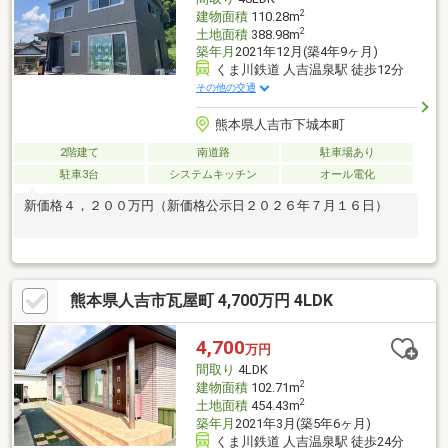
2
建物面積
110.28m
2
土地面積
388.98m
築年月
2021年12月(築4年9ヶ月)
くま川鉄道 人吉温泉駅 徒歩12分
その他の交通
熊本県人吉市下城本町
2階建て
南道路
駐車場あり
駐車3台
システムキッチン
オール電化
新価格４，２００万円（新価格公示日２０２６年７月１６日）
熊本県人吉市瓦屋町 4,700万円 4LDK
4,700
万円
間取り
4LDK
2
建物面積
102.71m
2
土地面積
454.43m
築年月
2021年3月(築5年6ヶ月)
くま川鉄道 人吉温泉駅 徒歩24分