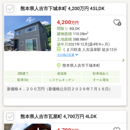
熊本県人吉市下城本町 4,200万円 4SLDK
4,200
万円
間取り
4SLDK
2
建物面積
110.28m
2
土地面積
388.98m
築年月
2021年12月(築4年9ヶ月)
くま川鉄道 人吉温泉駅 徒歩12分
その他の交通
熊本県人吉市下城本町
2階建て
南道路
駐車場あり
駐車3台
システムキッチン
オール電化
新価格４，２００万円（新価格公示日２０２６年７月１６日）
熊本県人吉市瓦屋町 4,700万円 4LDK