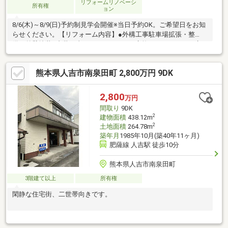
リフォームリノベーシ
所有権
ョン
8/6(木)～8/9(日)予約制見学会開催※当日予約OK。ご希望日をお知
らせください。【リフォーム内容】●外構工事駐車場拡張・整
備、外壁塗装●内装工事システムキッチン交換、ユニットバス交
換、温水洗浄便座トイレ交換、洗面化粧台交換、玄関新設、断熱
材施工、フローリング張り、クロス張替、クッションフロア張
熊本県人吉市南泉田町 2,800万円 9DK
り、建具交換、シューズボックス交換等【おすすめポイント】・
雨漏り、構造上主要な部分の欠陥や・腐食、給排水管の故障や漏
水についてお引渡しより２年間保証・シロアリ防除工事施工後5年
2,800
万円
間保証・返済額や融資可能額など、お客様のご希望にあわせてご
間取り
9DK
提案。
2
建物面積
438.12m
2
土地面積
264.78m
築年月
1985年10月(築40年11ヶ月)
肥薩線 人吉駅 徒歩10分
熊本県人吉市南泉田町
3階建て以上
所有権
閑静な住宅街、二世帯向きです。