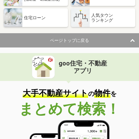
人気タウン
住宅ローン
ランキング
ページトップに戻る
goo住宅・不動産
アプリ
大手不動産サイト
物件
の
を
まとめて検索！