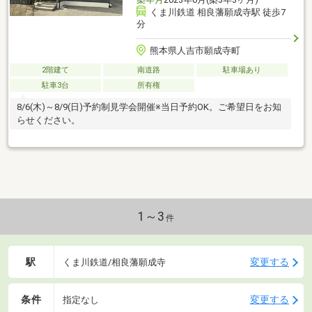
くま川鉄道 相良藩願成寺駅 徒歩7
分
熊本県人吉市願成寺町
2階建て
南道路
駐車場あり
駐車3台
所有権
8/6(木)～8/9(日)予約制見学会開催※当日予約OK。ご希望日をお知
らせください。
1～3
件
駅
変更する
くま川鉄道/相良藩願成寺
条件
変更する
指定なし