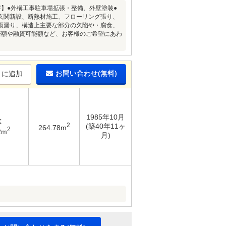
内容】●外構工事駐車場拡張・整備、外壁塗装●
玄関新設、断熱材施工、フローリング張り、
雨漏り、構造上主要な部分の欠陥や・腐食、
済額や融資可能額など、お客様のご希望にあわ
お問い合わせ(無料)
りに追加
1985年10月
K
2
(築40年11ヶ
264.78m
2
2m
月)