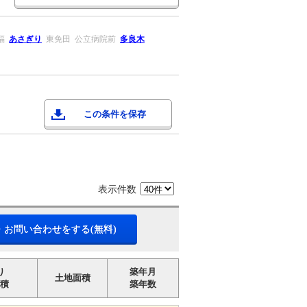
福
あさぎり
東免田
公立病院前
多良木
この条件を保存
表示件数
・お問い合わせをする(無料)
り
築年月
土地面積
積
築年数