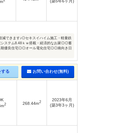
(築5年6ヶ月)
1m
軽減できます♪◎セキスイハイム施工・軽量鉄
ステム8.48ｋｗ搭載・経済的なお家◎◎蓄
長期優良住宅◎◎オール電化住宅◎◎南向き日
をする
お問い合わせ(無料)
DK
2023年6月
2
268.44m
2
(築3年3ヶ月)
3m