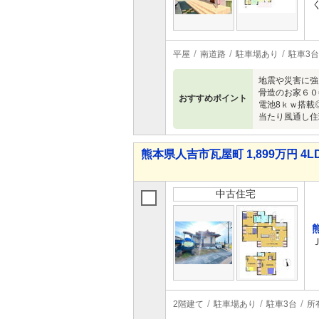
平屋
南道路
駐車場あり
駐車3台
地震や災害に強
骨造のお家６０
おすすめポイント
電池8ｋｗ搭載
当たり風通し住
熊本県人吉市瓦屋町 1,899万円 4L
中古住宅
2階建て
駐車場あり
駐車3台
所