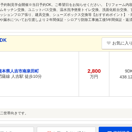
8/9(日)予約制見学会開催※当日予約OK。ご希望日をお知らせください。【リフォーム
ムキッチン交換、ユニットバス交換、温水洗浄便座トイレ交換、洗面化粧台交換、
ッションフロア張り、建具交換、シューズボックス交換等【おすすめポイント】・
や漏水についてお引渡しより２年間保証・シロアリ防除工事施工後5年間保証・返
DK
お気に入
2,800
熊本県人吉市南泉田町
9D
肥薩線 人吉駅 徒歩10分
万円
438.1
二世帯向きです。