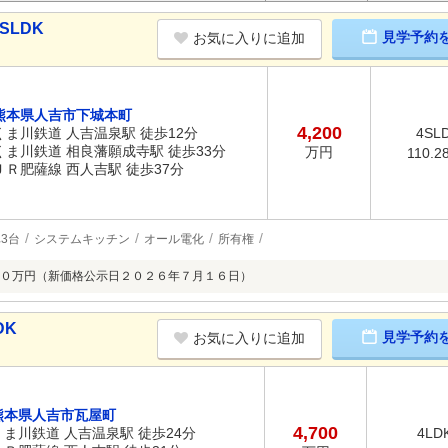
SLDK
見学予約
お気に入りに追加
熊本県人吉市下城本町
4,200
くま川鉄道 人吉温泉駅 徒歩12分
4SL
くま川鉄道 相良藩願成寺駅 徒歩33分
万円
110.2
ＪＲ肥薩線 西人吉駅 徒歩37分
3台
システムキッチン
オール電化
所有権
０万円（新価格公示日２０２６年７月１６日）
DK
見学予約
お気に入りに追加
熊本県人吉市瓦屋町
4,700
くま川鉄道 人吉温泉駅 徒歩24分
4LD