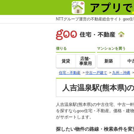
NTTグループ運営の不動産総合サイト goo
借りる
マンションを買う
店舗･
賃貸
新築
中
事業用
住宅・不動産
>
中古一戸建て
>
九州・沖縄
人吉温泉駅(熊本県)
人吉温泉駅(熊本県)の中古住宅、中古
を探すならgoo住宅・不動産。価格・建
がサポートします。
探したい物件の路線・検索条件を変