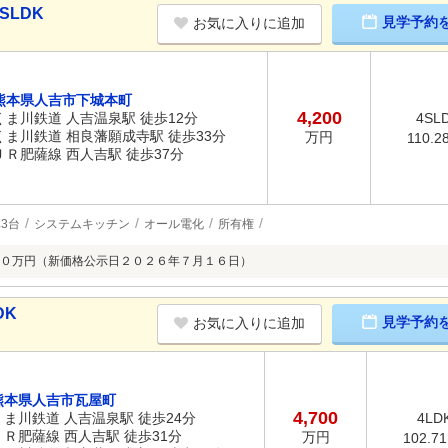
SLDK
見学予約
お気に入りに追加
熊本県人吉市下城本町
4,200
くま川鉄道 人吉温泉駅 徒歩12分
4SL
くま川鉄道 相良藩願成寺駅 徒歩33分
万円
110.2
ＪＲ肥薩線 西人吉駅 徒歩37分
3台
システムキッチン
オール電化
所有権
０万円（新価格公示日２０２６年７月１６日）
DK
見学予約
お気に入りに追加
熊本県人吉市瓦屋町
4,700
くま川鉄道 人吉温泉駅 徒歩24分
4LD
ＪＲ肥薩線 西人吉駅 徒歩31分
万円
102.7