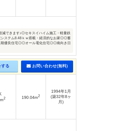
軽減できます♪◎セキスイハイム施工・軽量鉄
ステム8.48ｋｗ搭載・経済的なお家◎◎蓄
長期優良住宅◎◎オール電化住宅◎◎南向き日
をする
お問い合わせ(無料)
1994年1月
K
2
(築32年8ヶ
190.04m
2
6m
月)