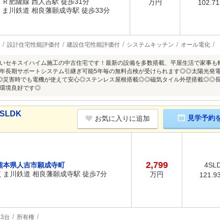
ＪＲ肥薩線 西人吉駅 徒歩31分
万円
102.7
くま川鉄道 相良藩願成寺駅 徒歩33分
設計住宅性能評価付
建設住宅性能評価付
システムキッチン
オール電化
いセキスイハイム施工の中古住宅です！最新の設備を多数搭載、平屋生活で家事も
年長期サポートシステム引継ぎ可能5年毎の無料点検が受けられます◎◎太陽光発電シ
◎災害時でも電機が使えて安心◎ステンレス屋根搭載◎◎磁気タイル外壁搭載◎◎
環境良好です◎
SLDK
見学予約
お気に入りに追加
2,799
熊本県人吉市願成寺町
4SL
くま川鉄道 相良藩願成寺駅 徒歩7分
万円
121.9
3台
所有権