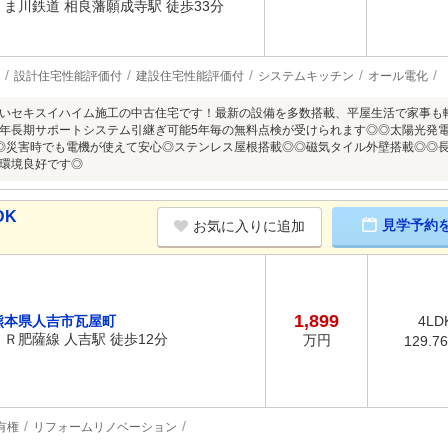
くま川鉄道 相良藩願成寺駅 徒歩33分
設計住宅性能評価付
建設住宅性能評価付
システムキッチン
オール電化
いセキスイハイム施工の中古住宅です！最新の設備を多数搭載、平屋生活で家事も
年長期サポートシステム引継ぎ可能5年毎の無料点検が受けられます◎◎太陽光発電シ
◎災害時でも電機が使えて安心◎ステンレス屋根搭載◎◎磁気タイル外壁搭載◎◎
環境良好です◎
DK
見学予約
お気に入りに追加
1,899
熊本県人吉市瓦屋町
4LD
ＪＲ肥薩線 人吉駅 徒歩12分
万円
129.7
有権
リフォームリノベーション