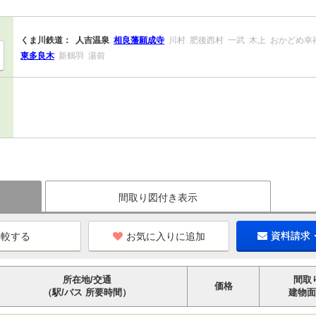
くま川鉄道：
人吉温泉
相良藩願成寺
川村
肥後西村
一武
木上
おかどめ幸
東多良木
新鶴羽
湯前
間取り図付き表示
お気に入りに追加
資料請求
所在地/交通
間取
価格
（駅/バス 所要時間）
建物面