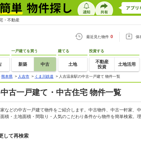
住宅・不動産
0
最近見た物件
保
一戸建てを買う
建てる
投資する
不動産
古
新築
中古
土地
土地活用
投資
>
熊本県
>
人吉市
>
くま川鉄道
>
人吉温泉駅の中古一戸建て 物件一覧
の中古一戸建て・中古住宅 物件一覧
一軒家などの中古一戸建て物件をご紹介します。中古物件、中古一軒家、
物面積・土地面積・間取り・人気のこだわり条件から物件を簡単検索。理
更して再検索