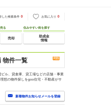
0
0
存した検索条件
お気に入り
売る
住みやすい街を探す
助成金
売却
情報
 物件一覧
貸ビル、貸倉庫、貸工場などの店舗・事業
理想の物件探しをgoo住宅・不動産がサ