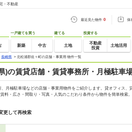
住宅・不動産
0
最近見た物件
保
一戸建てを買う
建てる
投資する
不動産
古
新築
中古
土地
土地活用
投資
>
長崎県
>
北松浦郡佐々町の店舗・事業用 物件一覧
県)の賃貸店舗・賃貸事務所・月極駐車場
所、月極駐車場などの店舗・事業用物件をご紹介します。貸オフィス、
。賃料・広さ・間取り・写真・人気のこだわり条件から物件を簡単検索。
変更して再検索