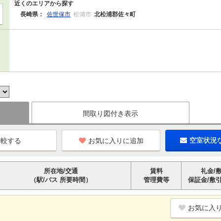
近くのエリアから探す
長崎県：
佐世保市
松浦市
北松浦郡佐々町
間取り図付き表示
お気に入りに追加
空室状況
所在地/交通
賃料
礼金/
（駅/バス 所要時間）
管理費等
保証金/敷
お気に入