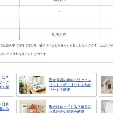
-
-
0.70万円
いる店舗の平均賃料（管理費・駐車場代などを除く）を算出したものです。ただし5
駐車場の平均賃料を算出したものです。
とは？
固定電話の解約方法は？メ
ワーク
リット・デメリットをわか
すく解
りやすく解説
？計算
敷金は返ってくる？返還さ
用を抑
れる割合や時期を解説