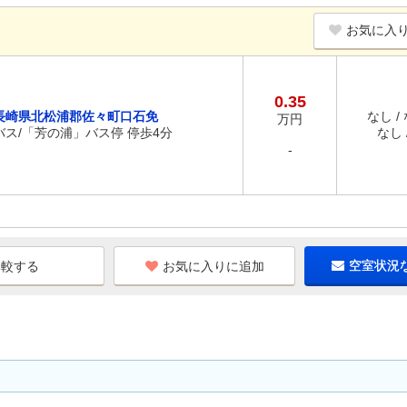
お気に入
0.35
長崎県北松浦郡佐々町口石免
なし /
万円
バス/「芳の浦」バス停 停歩4分
なし /
-
お気に入りに追加
空室状況