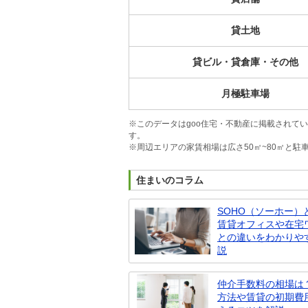
貸土地
貸ビル・貸倉庫・その他
月極駐車場
※このデータはgoo住宅・不動産に掲載されて
す。
※周辺エリアの家賃相場は広さ50㎡~80㎡と
住まいのコラム
SOHO（ソーホー）
賃貸オフィスや在宅
との違いをわかりや
説
仲介手数料の相場は
方法や賃貸の初期費