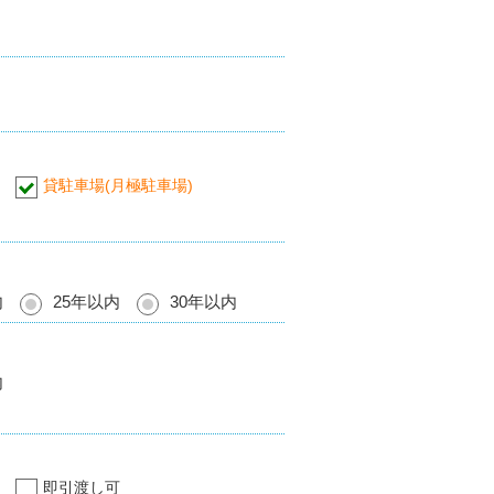
貸駐車場(月極駐車場)
内
25年以内
30年以内
内
即引渡し可