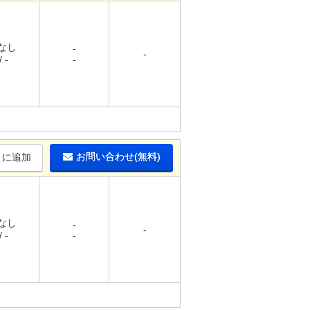
 なし
-
-
 -
-
お問い合わせ(無料)
りに追加
 なし
-
-
 -
-