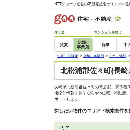
NTTグループ運営の不動産総合サイト goo
借りる
マンションを買う
店舗･
賃貸
新築
中
事業用
住宅・不動産
>
店舗・事業用
>
九州・沖縄
北松浦郡佐々町(長崎
長崎県北松浦郡佐々町の貸店舗、貸事務
用物件情報を探すならgoo住宅・不動産
ポートします。
探したい物件のエリア・検索条件を
エリア