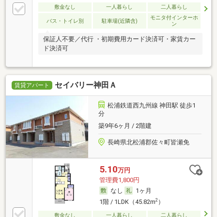
敷金なし
一人暮らし
二人暮らし
モニタ付インターホ
バス・トイレ別
駐車場(近隣含)
ン
保証人不要／代行 ・初期費用カード決済可・家賃カー
ド決済可
セイバリー神田Ａ
賃貸アパート
松浦鉄道西九州線 神田駅 徒歩1
分
築9年6ヶ月 / 2階建
長崎県北松浦郡佐々町皆瀬免
5.10
万円
管理費1,800円
なし
1ヶ月
2
1階 / 1LDK（45.82m
）
敷金なし
一人暮らし
二人暮らし