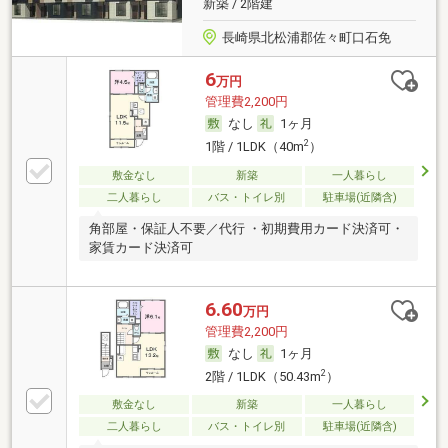
新築 / 2階建
長崎県北松浦郡佐々町口石免
6
万円
管理費2,200円
なし
1ヶ月
2
1階 / 1LDK（40m
）
敷金なし
新築
一人暮らし
二人暮らし
バス・トイレ別
駐車場(近隣含)
角部屋・保証人不要／代行 ・初期費用カード決済可・
家賃カード決済可
6.60
万円
管理費2,200円
なし
1ヶ月
2
2階 / 1LDK（50.43m
）
敷金なし
新築
一人暮らし
二人暮らし
バス・トイレ別
駐車場(近隣含)