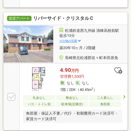
リバーサイド・クリスタルＣ
賃貸アパート
松浦鉄道西九州線 清峰高校前駅
徒歩13分
その他の交通
築20年10ヶ月 / 2階建
長崎県北松浦郡佐々町本田原免
4.90
万円
管理費1,300円
なし
なし
2
1階 / 2DK（40.45m
）
礼金なし
敷金なし
二人暮らし
バス・トイレ別
駐車場(近隣含)
角部屋
角部屋・保証人不要／代行 ・初期費用カード決済可・
家賃カード決済可