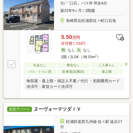
分/「口石」バス停 停歩6分
築22年9ヶ月 / 2階建
長崎県北松浦郡佐々町口石免
5.50
万円
管理費1,700円
なし
なし
2
2階 / 2LDK（58.53m
）
礼金なし
敷金なし
二人暮らし
バス・トイレ別
駐車場(近隣含)
最上階
角部屋・最上階・保証人不要／代行 ・初期費用カード
決済可・家賃カード決済可
ヌーヴォーマツダＩＶ
賃貸アパート
松浦鉄道西九州線 佐々駅 徒歩27
分