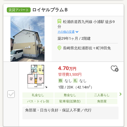
ロイヤルプラムＢ
賃貸アパート
松浦鉄道西九州線 小浦駅 徒歩9
分
その他の交通
築29年1ヶ月 / 2階建
長崎県北松浦郡佐々町沖田免
4.70
万円
管理費3,500円
なし
なし
2
1階 / 2DK（42.14m
）
礼金なし
敷金なし
二人暮らし
バス・トイレ別
駐車場(近隣含)
角部屋
角部屋・日当り良好・保証人不要／代行