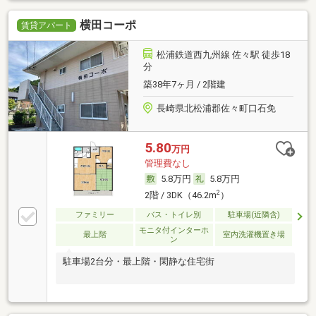
横田コーポ
賃貸アパート
松浦鉄道西九州線 佐々駅 徒歩18
分
築38年7ヶ月 / 2階建
長崎県北松浦郡佐々町口石免
5.80
万円
管理費なし
5.8万円
5.8万円
2
2階 / 3DK（46.2m
）
ファミリー
バス・トイレ別
駐車場(近隣含)
モニタ付インターホ
最上階
室内洗濯機置き場
ン
駐車場2台分・最上階・閑静な住宅街