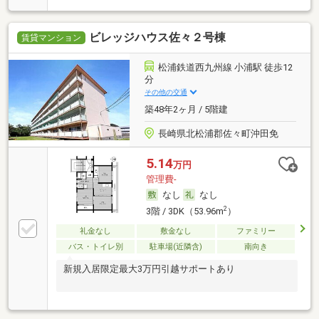
ビレッジハウス佐々２号棟
賃貸マンション
松浦鉄道西九州線 小浦駅 徒歩12
分
その他の交通
築48年2ヶ月 / 5階建
長崎県北松浦郡佐々町沖田免
5.14
万円
管理費-
なし
なし
2
3階 / 3DK（53.96m
）
礼金なし
敷金なし
ファミリー
バス・トイレ別
駐車場(近隣含)
南向き
新規入居限定最大3万円引越サポートあり