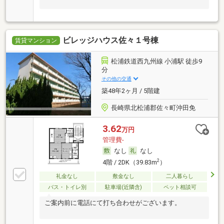
ビレッジハウス佐々１号棟
賃貸マンション
松浦鉄道西九州線 小浦駅 徒歩9
分
その他の交通
築48年2ヶ月 / 5階建
長崎県北松浦郡佐々町沖田免
3.62
万円
管理費-
なし
なし
2
4階 / 2DK（39.83m
）
礼金なし
敷金なし
二人暮らし
バス・トイレ別
駐車場(近隣含)
ペット相談可
ご案内前に電話にて打ち合わせがございます。