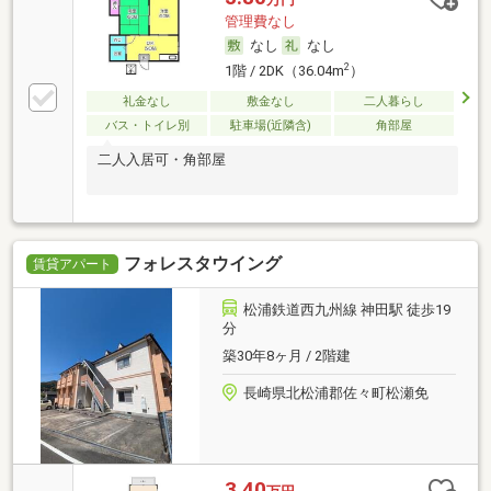
管理費なし
なし
なし
2
1階 / 2DK（36.04m
）
礼金なし
敷金なし
二人暮らし
バス・トイレ別
駐車場(近隣含)
角部屋
二人入居可・角部屋
フォレスタウイング
賃貸アパート
松浦鉄道西九州線 神田駅 徒歩19
分
築30年8ヶ月 / 2階建
長崎県北松浦郡佐々町松瀬免
3.40