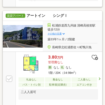
カード決済可
アートイン シングＩ
賃貸アパート
松浦鉄道西九州線 清峰高校前駅
徒歩12分
その他の交通
築33年1ヶ月 / 2階建
長崎県北松浦郡佐々町鴨川免
3.80
万円
管理費なし
なし
なし
2
1階 / 2DK（34.98m
）
礼金なし
敷金なし
二人暮らし
バス・トイレ別
駐車場(近隣含)
エアコン付き
二人入居可