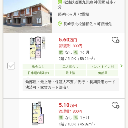
松浦鉄道西九州線 神田駅 徒歩7
分
築9年6ヶ月 / 2階建
長崎県北松浦郡佐々町皆瀬免
5.60
万円
管理費1,800円
なし
1ヶ月
2
2階 / 2LDK（58.21m
）
敷金なし
二人暮らし
バス・トイレ別
駐車場(近隣含)
最上階
角部屋
角部屋・最上階・保証人不要／代行 ・初期費用カード
決済可・家賃カード決済可
5.10
万円
管理費1,800円
なし
1ヶ月
2
1階 / 1LDK（45.82m
）