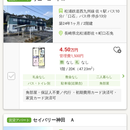
松浦鉄道西九州線 佐々駅 バス10
分/「口石」バス停 停歩13分
築24年1ヶ月 / 2階建
長崎県北松浦郡佐々町口石免
4.50
万円
管理費1,500円
なし
なし
2
1階 / 2DK（47.23m
）
礼金なし
敷金なし
二人暮らし
バス・トイレ別
駐車場(近隣含)
角部屋
角部屋・保証人不要／代行 ・初期費用カード決済可・
家賃カード決済可
セイバリー神田 Ａ
賃貸アパート