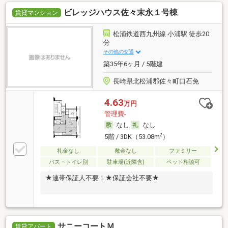
ビレッジハウス佐々末永１号棟
賃貸マンション
松浦鉄道西九州線 小浦駅 徒歩20
分
その他の交通
築35年6ヶ月 / 5階建
長崎県北松浦郡佐々町口石免
4.63
万円
管理費-
なし
なし
2
5階 / 3DK（53.08m
）
礼金なし
敷金なし
ファミリー
バス・トイレ別
駐車場(近隣含)
ペット相談可
★連帯保証人不要！★保証会社不要★
サニーコートＭ
賃貸アパート