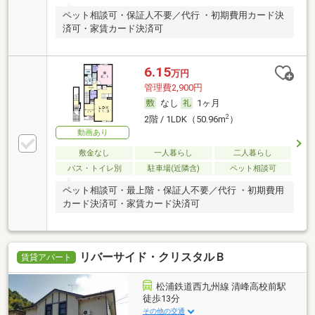
ペット相談可・保証人不要／代行 ・初期費用カード決
済可・家賃カード決済可
6.15
万円
管理費2,900円
なし
1ヶ月
2
2階 / 1LDK（50.96m
）
動画あり
敷金なし
一人暮らし
二人暮らし
バス・トイレ別
駐車場(近隣含)
ペット相談可
ペット相談可・最上階・保証人不要／代行 ・初期費用
カード決済可・家賃カード決済可
リバーサイド・クリスタルＢ
賃貸アパート
松浦鉄道西九州線 清峰高校前駅
徒歩13分
その他の交通