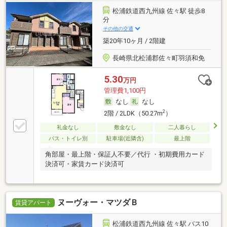
松浦鉄道西九州線 佐々駅 徒歩8
分
その他の交通
築20年10ヶ月 / 2階建
長崎県北松浦郡佐々町羽須和免
5.30
万円
管理費1,100円
なし
なし
2
2階 / 2LDK（50.27m
）
礼金なし
敷金なし
二人暮らし
バス・トイレ別
駐車場(近隣含)
最上階
角部屋・最上階・保証人不要／代行 ・初期費用カード
決済可・家賃カード決済可
ヌーヴォー・マツダＢ
賃貸アパート
松浦鉄道西九州線 佐々駅 バス10