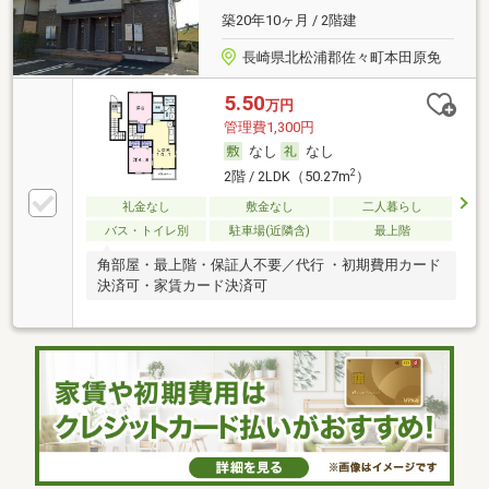
築20年10ヶ月 / 2階建
長崎県北松浦郡佐々町本田原免
5.50
万円
管理費1,300円
なし
なし
2
2階 / 2LDK（50.27m
）
礼金なし
敷金なし
二人暮らし
バス・トイレ別
駐車場(近隣含)
最上階
角部屋・最上階・保証人不要／代行 ・初期費用カード
決済可・家賃カード決済可