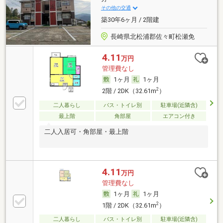
その他の交通
築30年6ヶ月 / 2階建
長崎県北松浦郡佐々町松瀬免
4.11
万円
管理費なし
1ヶ月
1ヶ月
2
2階 / 2DK（32.61m
）
二人暮らし
バス・トイレ別
駐車場(近隣含)
最上階
角部屋
エアコン付き
二人入居可・角部屋・最上階
4.11
万円
管理費なし
1ヶ月
1ヶ月
2
1階 / 2DK（32.61m
）
二人暮らし
バス・トイレ別
駐車場(近隣含)