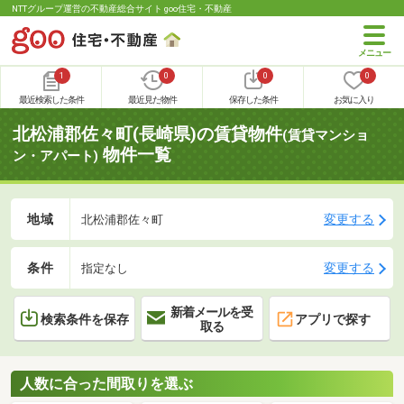
NTTグループ運営の不動産総合サイト goo住宅・不動産
1
0
0
0
最近検索した条件
最近見た物件
保存した条件
お気に入り
北松浦郡佐々町(長崎県)の賃貸物件
(賃貸マンショ
物件一覧
ン・アパート)
地域
変更する
北松浦郡佐々町
条件
変更する
指定なし
新着メールを受
検索条件を保存
アプリで探す
取る
人数に合った間取りを選ぶ