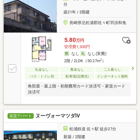
分
築21年 / 2階建
長崎県北松浦郡佐々町羽須和免
5.80
万円
管理費1,500円
なし
なし(実費)
2
2階 / 2LDK（50.27m
）
礼金なし
敷金なし
二人暮らし
バス・トイレ別
駐車場(近隣含)
インターネット無料
角部屋・最上階・初期費用カード決済可・家賃カード
決済可
ヌーヴォーマツダⅣ
賃貸アパート
松浦鉄道 佐々駅 徒歩27分
新築 / 2階建