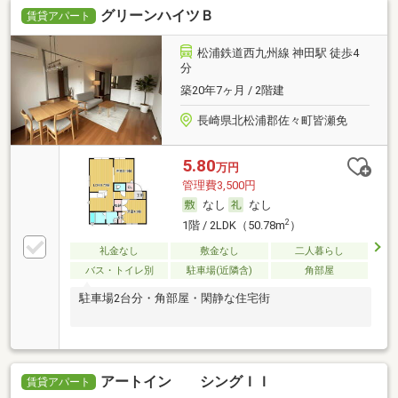
グリーンハイツＢ
賃貸アパート
松浦鉄道西九州線 神田駅 徒歩4
分
築20年7ヶ月 / 2階建
長崎県北松浦郡佐々町皆瀬免
5.80
万円
管理費3,500円
なし
なし
2
1階 / 2LDK（50.78m
）
礼金なし
敷金なし
二人暮らし
バス・トイレ別
駐車場(近隣含)
角部屋
駐車場2台分・角部屋・閑静な住宅街
アートイン シングＩＩ
賃貸アパート