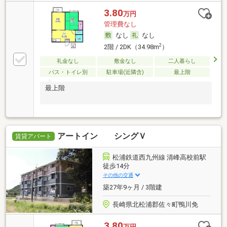
3.80
万円
管理費なし
なし
なし
2
2階 / 2DK（34.98m
）
礼金なし
敷金なし
二人暮らし
バス・トイレ別
駐車場(近隣含)
最上階
最上階
アートイン シングＶ
賃貸アパート
松浦鉄道西九州線 清峰高校前駅
徒歩14分
その他の交通
築27年9ヶ月 / 3階建
長崎県北松浦郡佐々町鴨川免
3.80
万円