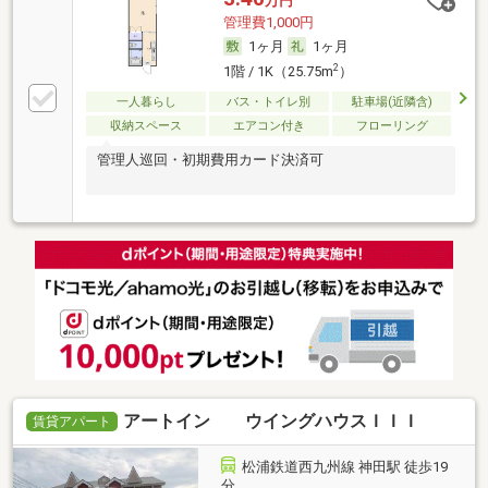
万円
管理費1,000円
1ヶ月
1ヶ月
2
1階 / 1K（25.75m
）
一人暮らし
バス・トイレ別
駐車場(近隣含)
収納スペース
エアコン付き
フローリング
管理人巡回・初期費用カード決済可
アートイン ウイングハウスＩＩＩ
賃貸アパート
松浦鉄道西九州線 神田駅 徒歩19
分