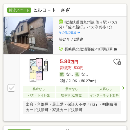
ヒルコ－ト さざ
賃貸アパート
松浦鉄道西九州線 佐々駅 バス3
分/「佐々新町」バス停 停歩1分
その他の交通
築21年 / 2階建
長崎県北松浦郡佐々町羽須和免
5.80
万円
管理費1,500円
なし
なし
2
2階 / 2LDK（50.27m
）
礼金なし
敷金なし
二人暮らし
バス・トイレ別
駐車場(近隣含)
インターネット無料
出窓・角部屋・最上階・保証人不要／代行 ・初期費用
カード決済可・家賃カード決済可