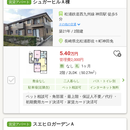
シュガーヒルＡ棟
賃貸アパート
松浦鉄道西九州線 神田駅 徒歩5
分
その他の交通
築21年 / 2階建
長崎県北松浦郡佐々町神田免
5.40
万円
管理費2,000円
なし
1ヶ月
2
2階 / 2LDK（50.27m
）
敷金なし
二人暮らし
バス・トイレ別
駐車場(近隣含)
ペット相談可
インターネット無料
ペット相談可・角部屋・最上階・保証人不要／代行 ・
初期費用カード決済可・家賃カード決済可
スエヒロガーデンＡ
賃貸アパート