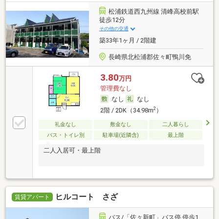
松浦鉄道西九州線 清峰高校前駅
徒歩12分
その他の交通
築33年1ヶ月 / 2階建
長崎県北松浦郡佐々町鴨川免
3.80
万円
管理費なし
なし
なし
2
2階 / 2DK（34.98m
）
礼金なし
敷金なし
二人暮らし
バス・トイレ別
駐車場(近隣含)
最上階
二人入居可・最上階
ヒルコート さざ
賃貸アパート
バス/「佐々新町」バス停 停歩1