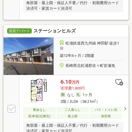
角部屋・最上階・保証人不要／代行 ・初期費用カード
決済可・家賃カード決済可
ステーションヒルズ
賃貸アパート
松浦鉄道西九州線 神田駅 徒歩1
分
築12年6ヶ月 / 2階建
長崎県北松浦郡佐々町皆瀬免
6.10
万円
管理費1,800円
なし
1ヶ月
2
2階 / 2LDK（58.21m
）
敷金なし
二人暮らし
バス・トイレ別
駐車場(近隣含)
最上階
角部屋
角部屋・最上階・保証人不要／代行 ・初期費用カード
決済可・家賃カード決済可