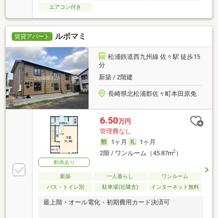
エアコン付き
ルポマミ
賃貸アパート
松浦鉄道西九州線 佐々駅 徒歩15
分
新築 / 2階建
長崎県北松浦郡佐々町本田原免
6.50
万円
管理費なし
1ヶ月
1ヶ月
2
2階 / ワンルーム（45.87m
）
動画あり
新築
一人暮らし
ワンルーム
バス・トイレ別
駐車場(近隣含)
インターネット無料
最上階・オール電化・初期費用カード決済可