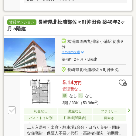
長崎県北松浦郡佐々町沖田免 築48年2ヶ
賃貸マンション
月 5階建
松浦鉄道西九州線 小浦駅 徒歩9
分
その他の交通
築48年2ヶ月 / 5階建
長崎県北松浦郡佐々町沖田免
5.14
万円
管理費なし
なし
なし
2
3階 / 3DK（53.96m
）
礼金なし
敷金なし
ファミリー
バス・トイレ別
駐車場(近隣含)
南向き
二人入居可・出窓・駐車場2台分・日当り良好・閑静
な住宅街・保証人不要／代行 ・高齢者相談・初期費用