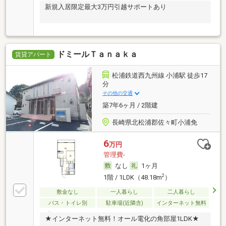
新規入居限定最大3万円引越サポートあり
ドミールＴａｎａｋａ
賃貸アパート
松浦鉄道西九州線 小浦駅 徒歩17
分
その他の交通
築7年6ヶ月 / 2階建
長崎県北松浦郡佐々町小浦免
6
万円
管理費-
なし
1ヶ月
2
1階 / 1LDK（48.18m
）
敷金なし
一人暮らし
二人暮らし
バス・トイレ別
駐車場(近隣含)
インターネット無料
★インターネット無料！オール電化の角部屋1LDK★