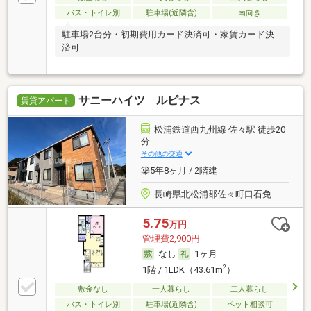
バス・トイレ別
駐車場(近隣含)
南向き
駐車場2台分・初期費用カード決済可・家賃カード決
済可
サニーハイツ ルピナス
賃貸アパート
松浦鉄道西九州線 佐々駅 徒歩20
分
その他の交通
築5年8ヶ月 / 2階建
長崎県北松浦郡佐々町口石免
5.75
万円
管理費2,900円
なし
1ヶ月
2
1階 / 1LDK（43.61m
）
敷金なし
一人暮らし
二人暮らし
バス・トイレ別
駐車場(近隣含)
ペット相談可