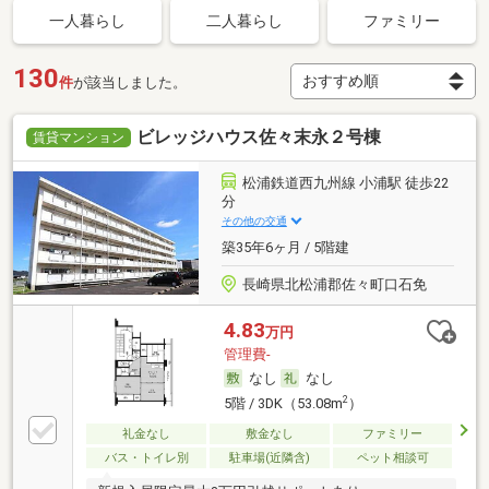
一人暮らし
二人暮らし
ファミリー
130
件
が該当しました。
ビレッジハウス佐々末永２号棟
賃貸マンション
松浦鉄道西九州線 小浦駅 徒歩22
分
その他の交通
築35年6ヶ月 / 5階建
長崎県北松浦郡佐々町口石免
4.83
万円
管理費-
なし
なし
2
5階 / 3DK（53.08m
）
礼金なし
敷金なし
ファミリー
バス・トイレ別
駐車場(近隣含)
ペット相談可