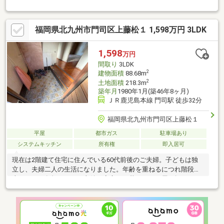
ォーム、ローンに関するエキスパート！・物件購入+リフォーム
費用もまとめてお見積り♪・住み替え先を探しながら、ご自宅の売
却が並行して行えます！・もちろん査定も無料です♪【ライフスタ
福岡県北九州市門司区上藤松１ 1,598万円 3LDK
イルに合わせた物件探し】・土日祝/18時以降/1件～複数件のご内
覧も大歓迎・ご自宅等への送迎も可能です！・当社未掲載物件も
ご案内できます♪
1,598
万円
間取り
3LDK
2
建物面積
88.68m
2
土地面積
218.3m
築年月
1980年1月(築46年8ヶ月)
ＪＲ鹿児島本線 門司駅 徒歩32分
福岡県北九州市門司区上藤松１
平屋
都市ガス
駐車場あり
システムキッチン
所有権
即入居可
現在は2階建て住宅に住んでいる60代前後のご夫婦。子どもは独
立し、夫婦二人の生活になりました。年齢を重ねるにつれ階段の
上り下りが負担になり、老後も安心して暮らせる平屋を探してい
ます。リフォーム済みで設備も充実しているため、余計な費用や
手間をかけずに新生活をスタートできます。