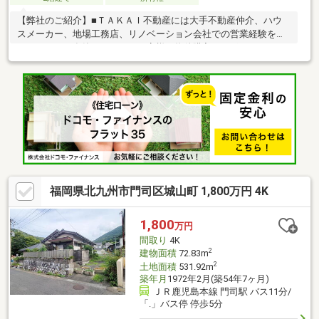
【弊社のご紹介】■ＴＡＫＡＩ不動産には大手不動産仲介、ハウ
スメーカー、地場工務店、リノベーション会社での営業経験を持
つスタッフが在籍しており、お客様の物件購入のサポートをしっ
かりとさせて頂きます。■住宅ローン、税金などお金に関すこと
何でもご相談ください。ＦＰ、住宅ローンアドバイザーなど資格
を持ったスタッフが誠心誠意をアドバイスさせて頂きます。特に
住宅ローンに関しては、様々な事情がある数多くの案件を成功さ
せてきました。ぜひ私たちにお任せください。■中古物件の購入
に不安を持つお客様。リノベーション、リフォームも得意として
おりますので、何でもご相談ください。
福岡県北九州市門司区城山町 1,800万円 4K
1,800
万円
間取り
4K
2
建物面積
72.83m
2
土地面積
531.92m
築年月
1972年2月(築54年7ヶ月)
ＪＲ鹿児島本線 門司駅 バス11分/
「.」バス停 停歩5分