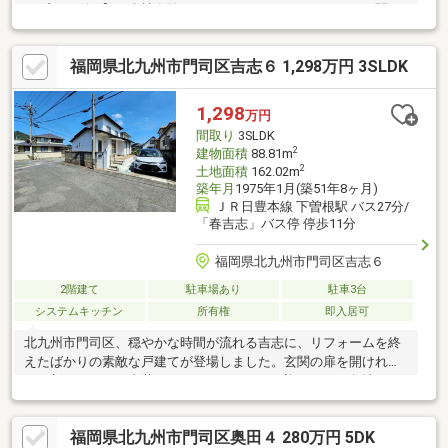
ップサービス】・当社在籍スタッフはリフォーム、ローンに関す
るエキスパート！・物件購入+リフォーム費用もまとめてお見積
り♪・住み替え先を探しながら、ご自宅の売却が並行して行えま
福岡県北九州市門司区吉志６ 1,298万円 3SLDK
す！・もちろん査定も無料です♪【ライフスタイルに合わせた物件
探し】・土日祝/18時以降/1件～複数件のご内覧も大歓迎・ご自宅
等への送迎も可能です！・当社未掲載物件もご案内できます♪
1,298
万円
間取り
3SLDK
2
建物面積
88.81m
2
土地面積
162.02m
築年月
1975年1月(築51年8ヶ月)
ＪＲ日豊本線 下曽根駅 バス27分/
「春吉志」バス停 停歩11分
福岡県北九州市門司区吉志６
2階建て
駐車場あり
駐車3台
システムキッチン
所有権
即入居可
北九州市門司区、穏やかな時間が流れる吉志に、リフォームを終
えたばかりの素敵な戸建てが登場しました。玄関の扉を開けれ
ば、新しくなった内装があなたをあたたかく迎えます。角地なの
で陽当たりも良好。リビングに差し込む光は、家族の笑顔をさら
に輝かせてくれるでしょう。駅や商業施設からは少し離れていま
福岡県北九州市門司区奥田４ 280万円 5DK
すが、だからこそ得られる静けさと、広々とした道路は、車を愛