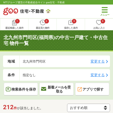
NTTグループ運営の不動産総合サイト goo住宅・不動産
1
0
0
0
最近検索した条件
最近見た物件
保存した条件
お気に入り
北九州市門司区(福岡県)の中古一戸建て・中古住
宅 物件一覧
地域
変更する
北九州市門司区
条件
変更する
指定なし
新着メールを受
検索条件を保存
アプリで探す
取る
212
件
が該当しました。