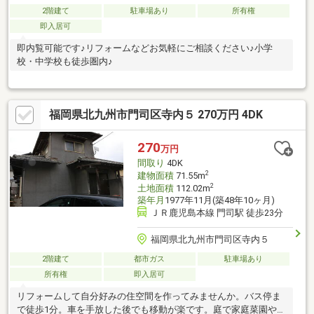
2階建て
駐車場あり
所有権
即入居可
即内覧可能です♪リフォームなどお気軽にご相談ください♪小学
校・中学校も徒歩圏内♪
福岡県北九州市門司区寺内５ 270万円 4DK
270
万円
間取り
4DK
2
建物面積
71.55m
2
土地面積
112.02m
築年月
1977年11月(築48年10ヶ月)
ＪＲ鹿児島本線 門司駅 徒歩23分
福岡県北九州市門司区寺内５
2階建て
都市ガス
駐車場あり
所有権
即入居可
リフォームして自分好みの住空間を作ってみませんか。バス停ま
で徒歩1分。車を手放した後でも移動が楽です。庭で家庭菜園やガ