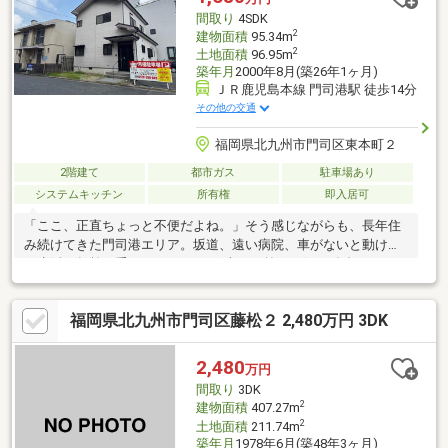
0120-210-393━━━━━━━━━━━━━━━━━━━━━━□□
間取り
4SDK
2
建物面積
95.34m
2
土地面積
96.95m
築年月
2000年8月(築26年1ヶ月)
ＪＲ鹿児島本線 門司港駅 徒歩14分
その他の交通
福岡県北九州市門司区東本町２
2階建て
都市ガス
駐車場あり
システムキッチン
所有権
即入居可
「ここ、正直ちょっと不便だよね。」そう感じながらも、長年住
み続けてきた門司港エリア。坂道、遠い病院、車がないと動けな
い生活。年齢を重ねるほど、その“当たり前の不便”が負担になっ
てきます。このお家は、バス停徒歩3分、スーパー・病院がすぐ近
く。大町病院徒歩1分、門司メディカルセンター徒歩7分という安
福岡県北九州市門司区藤松２ 2,480万円 3DK
心の立地です。戸建ならではの広さと収納力を持ちながら、暮ら
しはマンション以上にラク。明るい室内、動きやすい家事動線、
堀こたつのある和室でゆったり過ごす時間。「静か」よりも「便
2,480
万円
利」。これからの人生を快適にするための、ちょうどいい住み替
間取り
3DK
え先です。
2
建物面積
407.27m
2
土地面積
211.74m
築年月
1978年6月(築48年3ヶ月)