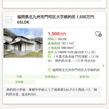
ーデニングもできます。小学校まで徒歩5分、中学校まで徒歩6
分。通学が安心ですね。閑静な住宅街。落ち着いた住環境。和室2
部屋をつなげると12帖の広々空間。お友達や身内の人を集めてお
福岡県北九州市門司区大字柄杓田 1,500万円
祝い事やパーティーができますね。収納が豊富なので室内を広く
利用できます。家具、家電を配置しやすい背面キッチン。大里イ
6SLDK
ンターが近いので、小倉方面、門司港方面に行きやすいです。陽
当たり、通風良好です。室内が明るいです。※私道面積195㎡ 持
1,500
万円
分1/9
間取り
6SLDK
2
建物面積
197.11m
2
土地面積
588.06m
築年月
1989年10月(築36年11ヶ月)
ＪＲ鹿児島本線 門司港駅 バス18
分/「柄杓田分道」バス停 停歩5分
福岡県北九州市門司区大字柄杓田
平屋
駐車場あり
駐車3台
所有権
.柄杓田小学校・東郷中学校エリア堀車庫3台LPガス西鉄バス「柄
杓田分道」徒歩約5分
□□━━━━━━━━━━━━━━━━━━━━━現在空室です。
日曜日・祝日の内覧も可能です。営業時間 10時～16時（休：水曜
日、第2、3火曜日） この時間帯はお電話でのお問い合わせがスム