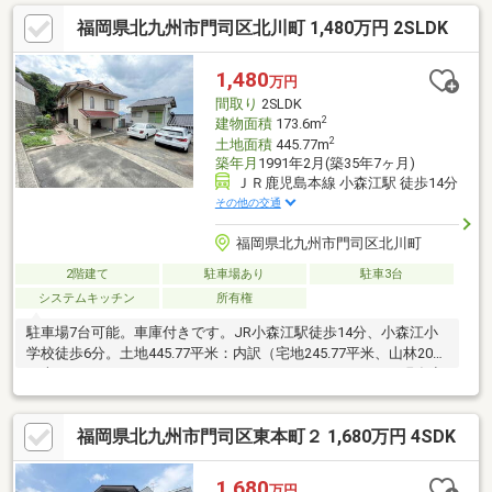
イルに合わせた物件探し】・土日祝/18時以降/1件～複数件のご内
福岡県北九州市門司区北川町 1,480万円 2SLDK
覧も大歓迎・ご自宅等への送迎も可能です！・当社未掲載物件も
ご案内できます♪
1,480
万円
間取り
2SLDK
2
建物面積
173.6m
2
土地面積
445.77m
築年月
1991年2月(築35年7ヶ月)
ＪＲ鹿児島本線 小森江駅 徒歩14分
その他の交通
福岡県北九州市門司区北川町
2階建て
駐車場あり
駐車3台
システムキッチン
所有権
駐車場7台可能。車庫付きです。JR小森江駅徒歩14分、小森江小
学校徒歩6分。土地445.77平米：内訳（宅地245.77平米、山林200
平米）。□□━━━━━━━━━━━━━━━━━━━━━現在空
室ですが立会いが必要となります。事前に日程調整が必要です。
できるだけご希望日で調整をしますのでお早めにご連絡くださ
福岡県北九州市門司区東本町２ 1,680万円 4SDK
い。営業時間 10時～16時（休：水曜日、第2、3火曜日）この時間
帯はお電話でのお問い合わせがスムーズにご案内できます。右下
の電話ボタンをタッチ！もしくはお気軽にお電話ください ＞＞＞
1,680
万円