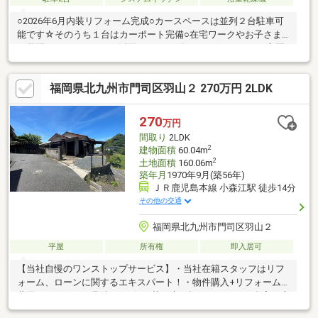
○2026年6月内装リフォーム完成○カースペースは並列２台駐車可
能です☆そのうち１台はカーポート完備○在宅ワークやお子さま
の学習スペースとしても活用しやすいダイニングとくつろぎ空間
を分離した間取りです○リビングイン階段です☆外出時や帰宅
時、お風呂上がりなどには必ずリビングを通るので、ご家族と顔
福岡県北九州市門司区羽山２ 270万円 2LDK
を合わせやすく、自然にコミュニケーションがとれますね○閑静
な住宅街にある落ち着いた住環境です○小学校は徒歩１０分と毎
日の通学に便利です
270
万円
間取り
2LDK
2
建物面積
60.04m
2
土地面積
160.06m
築年月
1970年9月(築56年)
ＪＲ鹿児島本線 小森江駅 徒歩14分
その他の交通
福岡県北九州市門司区羽山２
平屋
所有権
即入居可
【当社自慢のワンストップサービス】・当社在籍スタッフはリフ
ォーム、ローンに関するエキスパート！・物件購入+リフォーム
費用もまとめてお見積り♪・住み替え先を探しながら、ご自宅の売
却が並行して行えます！・もちろん査定も無料です♪【ライフスタ