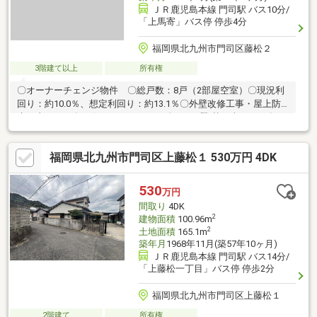
ＪＲ鹿児島本線 門司駅 バス10分/
「上馬寄」バス停 停歩4分
福岡県北九州市門司区藤松２
3階建て以上
所有権
〇オーナーチェンジ物件 〇総戸数：8戸（2部屋空室）〇現況利
回り：約10.0％、想定利回り：約13.1％〇外壁改修工事・屋上防
水工事を2014年頃行っております。〇ポンプ取替工事を2016年頃
行っております。
福岡県北九州市門司区上藤松１ 530万円 4DK
530
万円
間取り
4DK
2
建物面積
100.96m
2
土地面積
165.1m
築年月
1968年11月(築57年10ヶ月)
ＪＲ鹿児島本線 門司駅 バス14分/
「上藤松一丁目」バス停 停歩2分
福岡県北九州市門司区上藤松１
2階建て
所有権