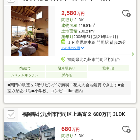
2,580
万円
間取り
3LDK
2
建物面積
118.81m
2
土地面積
200.21m
築年月
2005年5月(築21年4ヶ月)
ＪＲ鹿児島本線 門司駅 徒歩29分
その他の交通
福岡県北九州市門司区桃山台
2階建て
駐車場あり
駐車3台
システムキッチン
所有権
■関門の眺望を2階リビングで満喫！花火大会も鑑賞できます■全
室収納あり◎■小学校、コンビニ1km圏内
福岡県北九州市門司区上馬寄２ 680万円 3LDK
680
万円
間取り
3LDK