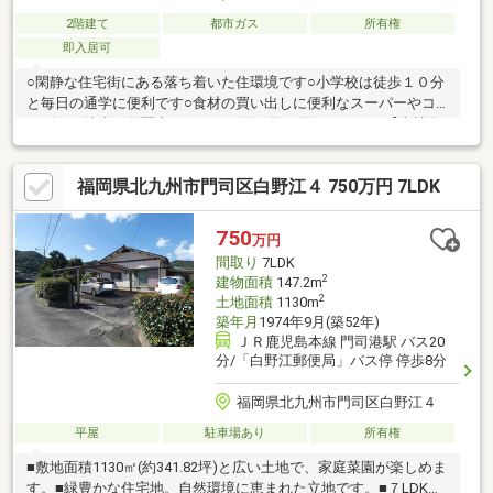
2階建て
都市ガス
所有権
即入居可
○閑静な住宅街にある落ち着いた住環境です○小学校は徒歩１０分
と毎日の通学に便利です○食材の買い出しに便利なスーパーやコ
ンビニが徒歩８分圏内と日々のお買い物に困りませんね【当社自
慢のワンストップサービス】・当社在籍スタッフはリフォーム、
ローンに関するエキスパート！・物件購入+リフォーム費用もま
福岡県北九州市門司区白野江４ 750万円 7LDK
とめてお見積り♪・住み替え先を探しながら、ご自宅の売却が並行
して行えます！・もちろん査定も無料です♪【ライフスタイルに合
わせた物件探し】・土日祝/18時以降/1件～複数件のご内覧も大歓
750
万円
迎・ご自宅等への送迎も可能です！・当社未掲載物件もご案内で
間取り
7LDK
きます♪
2
建物面積
147.2m
2
土地面積
1130m
築年月
1974年9月(築52年)
ＪＲ鹿児島本線 門司港駅 バス20
分/「白野江郵便局」バス停 停歩8分
福岡県北九州市門司区白野江４
平屋
駐車場あり
所有権
■敷地面積1130㎡(約341.82坪)と広い土地で、家庭菜園が楽しめま
す。■緑豊かな住宅地。自然環境に恵まれた立地です。■７LDKと