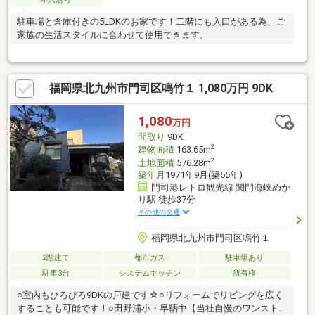
駐車場と倉庫付きの5LDKのお家です！二階にも入口がある為、ご
家族の生活スタイルに合わせて使用できます。
福岡県北九州市門司区鳴竹１ 1,080万円 9DK
1,080
万円
間取り
9DK
2
建物面積
163.65m
2
土地面積
576.28m
築年月
1971年9月(築55年)
門司港レトロ観光線 関門海峡めか
り駅 徒歩37分
その他の交通
福岡県北九州市門司区鳴竹１
2階建て
都市ガス
駐車場あり
駐車3台
システムキッチン
所有権
○室内もひろびろ9DKの戸建です☆○リフォームでリビングを広く
することも可能です！○田野浦小・早鞆中【当社自慢のワンスト