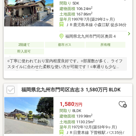
間取り
5DK
2
建物面積
106.24m
2
土地面積
167.86m
築年月
1997年7月(築29年2ヶ月)
ＪＲ鹿児島本線 小森江駅 徒歩36分
福岡県北九州市門司区奥田４
2階建て
都市ガス
所有権
即入居可
○丁寧に使われており室内程度良好です。○部屋数が多く、ライフ
スタイルに合わせた柔軟な使い方が可能です！○車通りも少な
く、落ちついた雰囲気があります。○物件近くに月極駐車場があ
ります。○萩ヶ丘小、戸ノ上中
福岡県北九州市門司区吉志３ 1,580万円 8LDK
1,580
万円
間取り
8LDK
2
建物面積
139.98m
2
土地面積
1130.25m
築年月
1972年12月(築53年9ヶ月)
ＪＲ日豊本線 下曽根駅 バス35分/