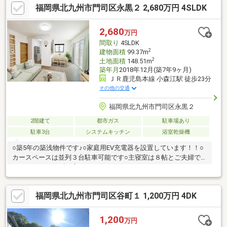
福岡県北九州市門司区永黒２ 2,680万円 4SLDK
ーズにご案内できます。右下の電話ボタンをタッチ！もしくはお
気軽にお電話ください ＞＞＞0120-210-
393━━━━━━━━━━━━━━━━━━━━━━□□
2,680
万円
間取り
4SLDK
2
建物面積
99.37m
2
土地面積
148.51m
築年月
2018年12月(築7年9ヶ月)
ＪＲ鹿児島本線 小森江駅 徒歩23分
その他の交通
福岡県北九州市門司区永黒２
2階建て
都市ガス
駐車場あり
駐車3台
システムキッチン
浴室乾燥機
○築5年の築浅物件です♪○家庭用EV充電器を設置しています！！○
カースペースは並列３台駐車可能です○主寝室は８帖とご夫婦で
ゆったりくつろげる広さです☆さらにウォークインクローゼット
付きで安心の収納力です○大里インターに近く、通勤やお出かけ
に便利な立地です！【当社自慢のワンストップサービス】・当社
福岡県北九州市門司区谷町１ 1,200万円 4DK
在籍スタッフはリフォーム、ローンに関するエキスパート！・物
件購入+リフォーム費用もまとめてお見積り♪・住み替え先を探し
ながら、ご自宅の売却が並行して行えます！・もちろん査定も無
1,200
万円
料です