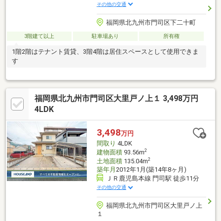
その他の交通
福岡県北九州市門司区下二十町
3階建て以上
駐車場あり
所有権
1階2階はテナント賃貸、3階4階は居住スペースとして使用できま
す
福岡県北九州市門司区大里戸ノ上１ 3,498万円
4LDK
3,498
万円
間取り
4LDK
2
建物面積
93.56m
2
土地面積
135.04m
築年月
2012年1月(築14年8ヶ月)
ＪＲ鹿児島本線 門司駅 徒歩11分
その他の交通
福岡県北九州市門司区大里戸ノ上
１