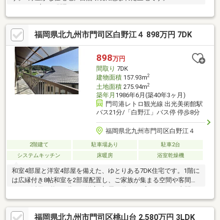
ゆとりの広さの間取です。
福岡県北九州市門司区白野江４ 898万円 7DK
898
万円
間取り
7DK
2
建物面積
157.93m
2
土地面積
275.94m
築年月
1986年6月(築40年3ヶ月)
門司港レトロ観光線 出光美術館駅
バス21分/「白野江」バス停 停歩8分
福岡県北九州市門司区白野江４
2階建て
駐車場あり
駐車2台
システムキッチン
床暖房
浴室乾燥機
和室4部屋と洋室4部屋を備えた、ゆとりある7DK住宅です。1階に
は広縁付き8帖和室を2部屋配置し、ご家族が集まる空間や客間と
しても活用可能。2階にも洋室2部屋を備え、プライベート空間も
しっかり確保しています。1・2階にトイレを設置し、収納スペー
スも豊富。二世帯住宅や大家族、趣味や在宅ワークなど、多彩な
福岡県北九州市門司区桃山台 2,580万円 3LDK
ライフスタイルに対応できる住まいです。