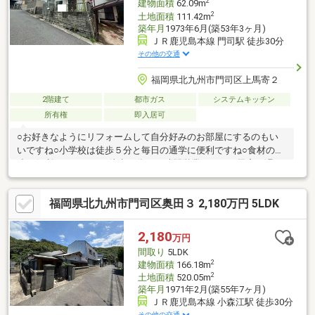
2
建物面積
62.09m
2
土地面積
111.42m
築年月
1973年6月(築53年3ヶ月)
ＪＲ鹿児島本線 門司駅 徒歩30分
その他の交通
福岡県北九州市門司区上馬寄２
2階建て
都市ガス
システムキッチン
所有権
即入居可
○お好きなようにリフォームして自分好みのお部屋にするのもい
いですね○小学校は徒歩５分と毎日の通学に便利ですね○食材の調
達に便利なスーパーが徒歩２分！24時間営業なので、帰宅が遅く
ても安心です○日用品のまとめ買いに便利なドラッグストアが徒
歩５分の場所にあります
福岡県北九州市門司区奥田３ 2,180万円 5LDK
2,180
万円
間取り
5LDK
2
建物面積
166.18m
2
土地面積
520.05m
築年月
1971年2月(築55年7ヶ月)
ＪＲ鹿児島本線 小森江駅 徒歩30分
その他の交通