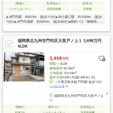
2階建て
駐車場あり
駐車2台
システムキッチン
浴室乾燥機
所有権
●JR門司駅 約813m (徒歩11分)●JR小森江駅 約1029m (徒歩
13分)●JR門司港駅 約5263m (徒歩66分)●西鉄バス『柳御所』
停 約277m (徒歩4分)●萩ヶ丘小学校 約898m (徒歩12分)●戸
ノ上中学校 約1200m (徒歩15分)●セブンイレブン 門司大里戸
ノ上１丁目店 約503m (徒歩7分)●ゆめマート 門司店 約
福岡県北九州市門司区大里戸ノ上１ 3,498万円
523m (徒歩7分)
4LDK
3,498
万円
間取り
4LDK
2
建物面積
93.56m
2
土地面積
135.04m
築年月
2012年1月(築14年8ヶ月)
ＪＲ鹿児島本線 門司駅 徒歩12分
その他の交通
福岡県北九州市門司区大里戸ノ上
１
2階建て
都市ガス
駐車場あり
駐車2台
システムキッチン
浴室乾燥機