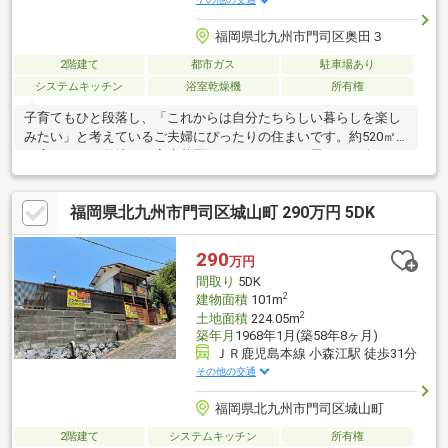
福岡県北九州市門司区奥田３
2階建て
都市ガス
駐車場あり
システムキッチン
浴室乾燥機
所有権
子育てもひと段落し、「これからは自分たちらしい暮らしを楽し
みたい」と考えているご夫婦にぴったりの住まいです。約520㎡
の広々とした敷地では家庭菜園やガーデニングを思いきり楽し
め、166㎡のゆとりある建物は趣味の部屋や来客用のスペースも
確保できます。令和8年7月に内外装の大規模リフォームを終えて
福岡県北九州市門司区城山町 290万円 5DK
いるため、新生活を気もしよくスタートできます。
290
万円
間取り
5DK
2
建物面積
101m
2
土地面積
224.05m
築年月
1968年1月(築58年8ヶ月)
ＪＲ鹿児島本線 小森江駅 徒歩31分
その他の交通
福岡県北九州市門司区城山町
2階建て
システムキッチン
所有権