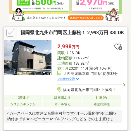
福岡県北九州市門司区上藤松１ 2,998万円 3SLDK
2,998
万円
間取り
3SLDK
2
建物面積
114.27m
2
土地面積
183.92m
築年月
2020年11月(築5年10ヶ月)
ＪＲ鹿児島本線 門司駅 徒歩32分
その他の交通
福岡県北九州市門司区上藤松１
2階建て
駐車場あり
駐車2台
システムキッチン
オール電化
浴室乾燥機
○カースペースは並列２台駐車可能です○オール電化住宅○土間収
納付きです☆ベビーカーやゴルフバッグなどをそのまま置けます
ね○２階ホールには2.3帖のサービスルームがあります☆在宅ワー
ク専用スペースや納戸など多様な使い方が可能です○吹き抜けの