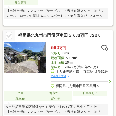
即入居可
【当社自慢のワンストップサービス】・当社在籍スタッフはリフ
ォーム、ローンに関するエキスパート！・物件購入+リフォーム
費用もまとめてお見積り♪・住み替え先を探しながら、ご自宅の売
却が並行して行えます！・もちろん査定も無料です♪
福岡県北九州市門司区奥田５ 680万円 3SDK
680
万円
間取り
3SDK
2
建物面積
72.02m
2
土地面積
254m
築年月
1973年7月(築53年2ヶ月)
ＪＲ鹿児島本線 小森江駅 徒歩32分
その他の交通
福岡県北九州市門司区奥田５
平屋
都市ガス
駐車場あり
駐車3台
所有権
○土砂災害警戒区域外なのも安心ですね♪○萩ヶ丘小・戸ノ上中
【当社自慢のワンストップサービス】・当社在籍スタッフはリフ