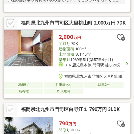
子様の遊び場やおもちゃの収納ができ、リビングをすっきりした
ままにできます。中二階にもスペースがあり、収納には困りませ
んね。○天井高のある解放的なリビングは気持ちがいいです。太
陽光発電システムも付いています。○マックスバリュ門司西店ま
福岡県北九州市門司区大里桃山町 2,000万円 7DK
で車で4分、バス停まで徒歩4分なのでお出かけも気軽にできま
す。【当社自慢のワンストップサービス】・当社在籍スタッフは
リフォーム、ローンに関するエキスパート！・物件購入+リフォ
2,000
万円
ーム費用もまとめてお見積り♪・住み替え先を探しながら、ご自宅
間取り
7DK
の売却が並行して行えます！・もちろん査定も無料です♪
2
建物面積
108m
2
土地面積
501.45m
築年月
1969年5月(築57年4ヶ月)
ＪＲ鹿児島本線 門司駅 徒歩20分
福岡県北九州市門司区大里桃山町
2階建て
駐車場あり
駐車2台
所有権
即入居可
福岡県北九州市門司区白野江１ 790万円 3LDK
790
万円
間取り
3LDK