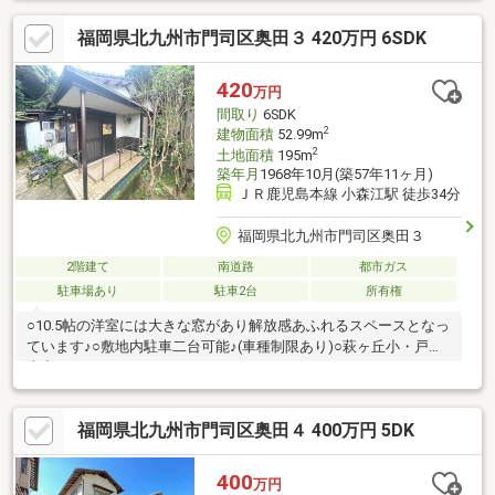
リビングは、明るく開放感があり上下階の空間がつながることで
福岡県北九州市門司区奥田３ 420万円 6SDK
コミュニケーションが増えます○山々を望める自然豊かな景観で
す☆四季折々の風情を感じられる立地です【当社自慢のワンスト
ップサービス】・当社在籍スタッフはリフォーム、ローンに関す
420
万円
るエキスパート！・物件購入+リフォーム費用もまとめてお見積
間取り
6SDK
り♪
2
建物面積
52.99m
2
土地面積
195m
築年月
1968年10月(築57年11ヶ月)
ＪＲ鹿児島本線 小森江駅 徒歩34分
福岡県北九州市門司区奥田３
2階建て
南道路
都市ガス
駐車場あり
駐車2台
所有権
○10.5帖の洋室には大きな窓があり解放感あふれるスペースとなっ
ています♪○敷地内駐車二台可能♪(車種制限あり)○萩ヶ丘小・戸ノ
上中
福岡県北九州市門司区奥田４ 400万円 5DK
400
万円