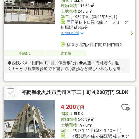
間取り
5LDK
2
建物面積
112.61m
2
土地面積
248.8m
築年月
1981年6月(築45年3ヶ月)
門司港レトロ観光線 ノーフォーク
広場駅 徒歩5分
その他の交通
福岡県北九州市門司区旧門司２
2階建て
所有権
◆西鉄バス「旧門司1丁目」停徒歩3分♪◆高速「門司港IC」近
く！めかり観潮遊歩道で下関までお散歩など楽しい暮らしを満喫
してください！
福岡県北九州市門司区下二十町 4,200万円 5LDK
4,200
万円
間取り
5LDK
2
建物面積
546.39m
2
土地面積
197.8m
築年月
1993年11月(築32年10ヶ月)
ＪＲ鹿児島本線 小森江駅 徒歩10分