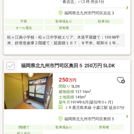
「春吉志」バス停 停歩1分
福岡県北九州市門司区吉志３
平屋
駐車場あり
駐車3台
オール電化
所有権
松ヶ江南小学校・松ヶ江中学校エリア、木造平屋建て：139.98平
米、鉄骨造倉庫２階建て：延面積１６７．８平米、昭和６１年
築、増築未登記部分あり、バス停「春吉志」まで徒歩1分、住宅は
内装状況概ね良好ですが、天井部に一部漏水痕等があります。
□□━━━━━━所有者様が住んでおられますので事前に日程の調
福岡県北九州市門司区奥田５ 250万円 5LDK
整が必要です。営業時間 10時～16時（定休日：水曜日、第2、3火
曜日） この時間帯はお電話でのお問い合わせがスムーズにご案内
できます。右下の電話ボタンをタッチ！もしくはお気軽にお電話
250
万円
ください ＞＞＞0120-210-393━━━━━━□□
間取り
5LDK
2
建物面積
137.16m
2
土地面積
145m
築年月
1974年6月(築52年3ヶ月)
ＪＲ鹿児島本線 小森江駅 徒歩37分
福岡県北九州市門司区奥田５
2階建て
駐車場あり
所有権
即入居可