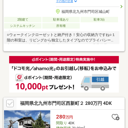
その他の交通
福岡県北九州市門司区城山町
2階建て
駐車場あり
駐車3台
システムキッチン
所有権
○ウォークインクローゼットと納戸付き！安心の収納力ですね○１
階の和室は、リビングから独立したタイプなのでプライバシーが
守りやすく、祖父母のお部屋などにもオススメ！２世帯同居にも
最適ですね○山々を望める自然豊かな景観です☆四季折々の風情
を感じられる立地です【当社自慢のワンストップサービス】・当
社在籍スタッフはリフォーム、ローンに関するエキスパート！・
物件購入+リフォーム費用もまとめてお見積り♪・住み替え先を探
しながら、ご自宅の売却が並行して行えます！・もちろん査定も
無料です♪【ライフスタイルに合わせた物件探し】・土日祝/18時
以降/1件～複数件のご内覧も大歓迎
福岡県北九州市門司区西新町２ 280万円 4DK
280
万円
間取り
4DK
2