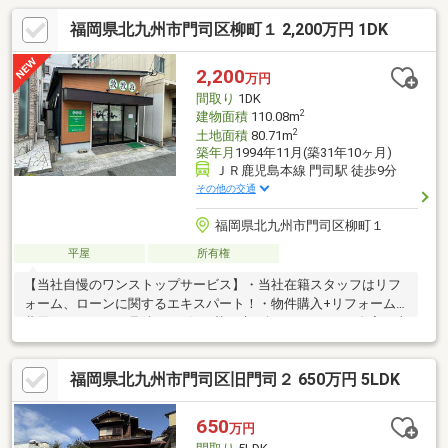
福岡県北九州市門司区柳町１ 2,200万円 1DK
2,200
万円
間取り
1DK
2
建物面積
110.08m
2
土地面積
80.71m
築年月
1994年11月(築31年10ヶ月)
ＪＲ鹿児島本線 門司駅 徒歩9分
その他の交通
福岡県北九州市門司区柳町１
平屋
所有権
【当社自慢のワンストップサービス】・当社在籍スタッフはリフ
ォーム、ローンに関するエキスパート！・物件購入+リフォーム
費用もまとめてお見積り♪・住み替え先を探しながら、ご自宅の売
却が並行して行えます！・もちろん査定も無料です♪
福岡県北九州市門司区旧門司２ 650万円 5LDK
650
万円