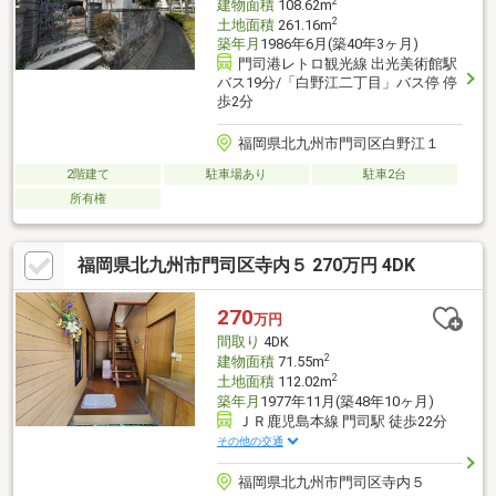
2
建物面積
108.62m
2
土地面積
261.16m
築年月
1986年6月(築40年3ヶ月)
門司港レトロ観光線 出光美術館駅
バス19分/「白野江二丁目」バス停 停
歩2分
福岡県北九州市門司区白野江１
2階建て
駐車場あり
駐車2台
所有権
福岡県北九州市門司区寺内５ 270万円 4DK
270
万円
間取り
4DK
2
建物面積
71.55m
2
土地面積
112.02m
築年月
1977年11月(築48年10ヶ月)
ＪＲ鹿児島本線 門司駅 徒歩22分
その他の交通
福岡県北九州市門司区寺内５