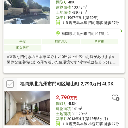
間取り
4DK
2
建物面積
100.43m
2
土地面積
439.43m
築年月
1967年9月(築59年)
ＪＲ鹿児島本線 門司港駅 徒歩27分
福岡県北九州市門司区谷町１
平屋
都市ガス
所有権
即入居可
○立派な門付きの日本家屋です○10坪以上の広いお庭があります○
閑静な住宅街にある落ち着いた住環境です○小学校は徒歩５分と
毎日の通学に便利ですね【当社自慢のワンストップサービス】・
当社在籍スタッフはリフォーム、ローンに関するエキスパー
ト！・物件購入+リフォーム費用もまとめてお見積り♪・住み替え
福岡県北九州市門司区城山町 2,790万円 4LDK
先を探しながら、ご自宅の売却が並行して行えます！・もちろん
査定も無料です♪【ライフスタイルに合わせた物件探し】・土日
祝/18時以降/1件～複数件のご内覧も大歓迎・ご自宅等への送迎も
2,790
万円
可能です！・当社未掲載物件もご案内できます♪
間取り
4LDK
2
建物面積
141m
2
土地面積
311.29m
築年月
2013年4月(築13年5ヶ月)
ＪＲ鹿児島本線 小森江駅 徒歩27分