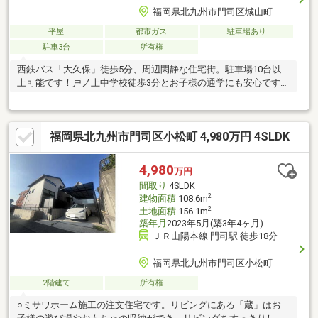
福岡県北九州市門司区城山町
平屋
都市ガス
駐車場あり
駐車3台
所有権
西鉄バス「大久保」徒歩5分、周辺閑静な住宅街。駐車場10台以
上可能です！戸ノ上中学校徒歩3分とお子様の通学にも安心です。
前面道路も幅員6メートルあります。
□□━━━━━━━━━━━━━━━━━━━━━現在空室です。
日曜日・祝日の内覧も可能です。営業時間 10時～16時（休：水曜
福岡県北九州市門司区小松町 4,980万円 4SLDK
日、第2、3火曜日） この時間帯はお電話でのお問い合わせがスム
ーズにご案内できます。右下の電話ボタンをタッチ！もしくはお
気軽にお電話ください ＞＞＞0120-210-
4,980
万円
393━━━━━━━━━━━━━━━━━━━━━━□□
間取り
4SLDK
2
建物面積
108.6m
2
土地面積
156.1m
築年月
2023年5月(築3年4ヶ月)
ＪＲ山陽本線 門司駅 徒歩18分
福岡県北九州市門司区小松町
2階建て
所有権
○ミサワホーム施工の注文住宅です。リビングにある「蔵」はお