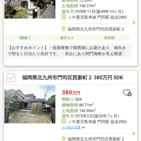
建物面積
72.03m
2
土地面積
196.37m
築年月
1976年11月(築49年10ヶ月)
ＪＲ鹿児島本線 門司駅 徒歩28分
福岡県北九州市門司区西新町２
2階建て
都市ガス
所有権
【おすすめポイント】・前面棟無で南西側にお庭があり、南向き
で明るく日当たり良好です。・高台にあり関門海峡が見え眺望良
好です。・南側にベランダがありお洗濯ものがよく乾きます。・
手向山公園まで400ｍ（徒歩5分）お散歩や散策、四季折々景色を
楽しめます。・車通りの少ない閑静な住宅街、国道3号まで200ｍ
福岡県北九州市門司区西新町２ 380万円 5DK
（車1分）車通勤に便利です。【周辺施設】・ローソン門司東新町
店まで500ｍ（徒歩7分）・マルショク西門司店まで900ｍ（徒歩
12分）・スーパーセンタートライアル門司店まで850ｍ（徒歩11
380
万円
分）・サンキュードラッグ杜の木薬局まで1200ｍ（徒歩15分）
間取り
5DK
2
建物面積
80.71m
2
土地面積
142.85m
築年月
1973年2月(築53年7ヶ月)
ＪＲ鹿児島本線 門司駅 徒歩28分
その他の交通
福岡県北九州市門司区西新町２