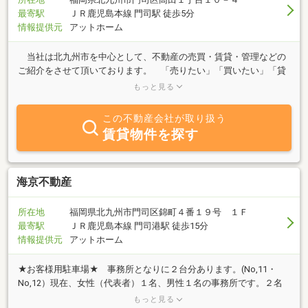
最寄駅
ＪＲ鹿児島本線 門司駅 徒歩5分
情報提供元
アットホーム
当社は北九州市を中心として、不動産の売買・賃貸・管理などの
ご紹介をさせて頂いております。 「売りたい」「買いたい」「貸
したい」「借りたい」など不動産に関することは何でもお気軽にご
もっと見る
相談下さい。
この不動産会社が取り扱う
賃貸物件を探す
海京不動産
所在地
福岡県北九州市門司区錦町４番１９号 １Ｆ
最寄駅
ＪＲ鹿児島本線 門司港駅 徒歩15分
情報提供元
アットホーム
★お客様用駐車場★ 事務所となりに２台分あります。(No,11・
No,12）現在、女性（代表者）１名、男性１名の事務所です。２名
とも宅地建物取引士ですので専門的なご相談もお気軽にどうぞ。売
もっと見る