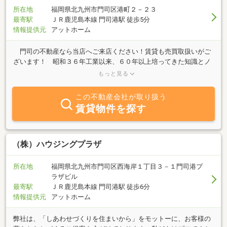
所在地
福岡県北九州市門司区港町２－２３
最寄駅
ＪＲ鹿児島本線 門司港駅 徒歩5分
情報提供元
アットホーム
門司の不動産なら当店へご来店ください！賃貸も売買取扱いがご
ざいます！ 昭和３６年工業以来、６０年以上培ってきた知識とノ
ウハウでご接客いたします！ 損害保険代理業、自動車損害賠償保
もっと見る
法に基く保険代理業もしております！ お立ち寄りくださいませ！
この不動産会社が取り扱う
賃貸物件を探す
（株）ハウジングプラザ
所在地
福岡県北九州市門司区西海岸１丁目３－１門司港プ
ラザビル
最寄駅
ＪＲ鹿児島本線 門司港駅 徒歩6分
情報提供元
アットホーム
弊社は、「しあわせづくりを住まいから」をモットーに、お客様の