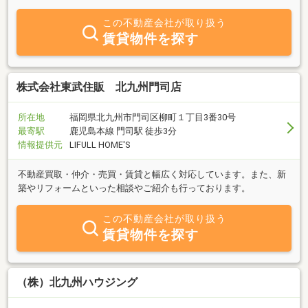
買・賃貸・建物管理・駐車場などすべてお任せ下さい。特に売却物
件、戸建貸家を重点に募集中です。ぜひ、海京不動産（かいきょう
この不動産会社が取り扱う
ふどうさん・カイキョウフドウサン）へご来店下さい。
賃貸物件を探す
株式会社東武住販 北九州門司店
所在地
福岡県北九州市門司区柳町１丁目3番30号
最寄駅
鹿児島本線 門司駅 徒歩3分
情報提供元
LIFULL HOME'S
不動産買取・仲介・売買・賃貸と幅広く対応しています。また、新
築やリフォームといった相談やご紹介も行っております。
この不動産会社が取り扱う
賃貸物件を探す
（株）北九州ハウジング