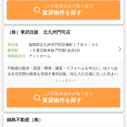
この不動産会社が取り扱う
賃貸物件を探す
（株）東武住販 北九州門司店
所在地
福岡県北九州市門司区柳町１丁目３－３０
最寄駅
ＪＲ鹿児島本線 門司駅 徒歩2分
情報提供元
アットホーム
不動産の販売・賃貸・開発・建築・リフォームを中心に、ゆとりあ
る生活空間の創造を目指す東武住販。住む人の立場に立った住まい
づくりをモットーに、価値ある住まいをお届けしています。中古住
もっと見る
宅を自社で買取し、耐震工事や再生リノベーションにより蘇らせ、
再販売するエコモデル創造業を主軸とし、地域密着型の仲介取引も
この不動産会社が取り扱う
行っています！また、より豊かな生活の実現に向け、生保・損保代
賃貸物件を探す
理事業・省エネ事業・マリブライト事業・美創倶楽部事業など、さ
まざまな分野へと事業展開を図っています。
鍋島不動産（株）