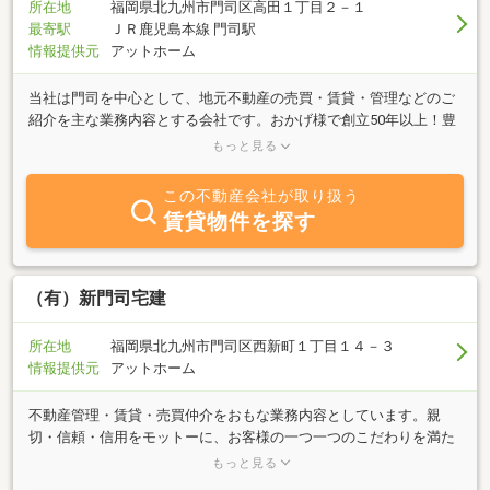
所在地
福岡県北九州市門司区高田１丁目２－１
最寄駅
ＪＲ鹿児島本線 門司駅
情報提供元
アットホーム
当社は門司を中心として、地元不動産の売買・賃貸・管理などのご
紹介を主な業務内容とする会社です。おかげ様で創立50年以上！豊
富な経験と情報力でお客様のご希望に合ったサービスを提供させて
もっと見る
頂きます。不動産に関する事でしたら何でもお気軽にご相談くださ
い。スタッフ一同、心からお待ちしております。
この不動産会社が取り扱う
賃貸物件を探す
（有）新門司宅建
所在地
福岡県北九州市門司区西新町１丁目１４－３
情報提供元
アットホーム
不動産管理・賃貸・売買仲介をおもな業務内容としています。親
切・信頼・信用をモットーに、お客様の一つ一つのこだわりを満た
す物件を、ご紹介させて頂きます。何でもお気軽にお問い合わせ下
もっと見る
さい。従業員一同、心よりお待ちしております。