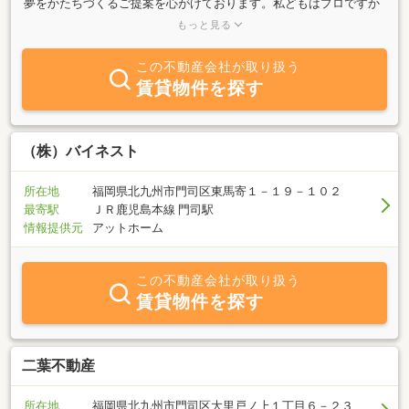
夢をかたちづくるご提案を心がけております。私どもはプロですか
ら、技術的に良いものをつくるのは当たり前です。それ以上に大切
もっと見る
なのは、「つくる側がいかに心を込めたか」、すなわち、「いかに
お客様の立場に立って、さまざまな技術をとり入れたか」「いかに
この不動産会社が取り扱う
お客様が長く安心して住めるように考えたか」ということです。す
賃貸物件を探す
べては、いかにお客様のことを思って「住まいづくり」をするかだ
と考えています。品質の向上には、「お客様にご満足いただける住
まいをつくりたい」という会社の姿勢と、担当者の熱意が最も大切
です。そのために弊社では、お客様との出会いを大切にし、お客様
（株）バイネスト
と生涯のお付き合いができるよう、スタッフ一同、よりいっそうの
努力を重ねてまいります。住まいに関することなら、どのようなこ
所在地
福岡県北九州市門司区東馬寄１－１９－１０２
とでもお気軽にご用命くださいますようお願い申し上げます。
最寄駅
ＪＲ鹿児島本線 門司駅
情報提供元
アットホーム
この不動産会社が取り扱う
賃貸物件を探す
二葉不動産
所在地
福岡県北九州市門司区大里戸ノ上１丁目６－２３