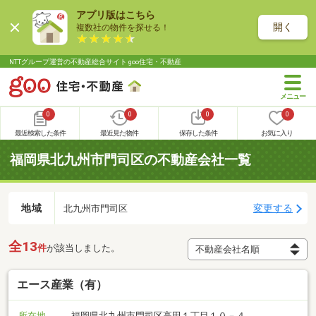
アプリ版はこちら
開く
複数社の物件を探せる！
NTTグループ運営の不動産総合サイト goo住宅・不動産
0
0
0
0
最近検索した条件
最近見た物件
保存した条件
お気に入り
福岡県北九州市門司区の不動産会社一覧
地域
変更する
北九州市門司区
全13
件
が該当しました。
エース産業（有）
所在地
福岡県北九州市門司区高田１丁目１０－４