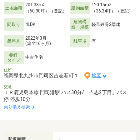
201.33m
120.15m
2
2
土地面積
建物面積
（60.90坪）（登記）
（36.34坪）（登記）
建物構
間取り
4LDK
軽量鉄骨2階建
造・規模
2022年3月
築年月
駐車場
有
(築4年6ヶ月)
物件
中古住宅
タイプ
住所
福岡県北九州市門司区吉志新町１
地図
交通
ＪＲ鹿児島本線 門司港駅 バス30分/「吉志2丁目」バス
停 停歩10分
乗り換え検索
私道面積
-