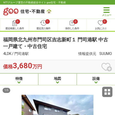
NTTグループ運営の不動産総合サイト goo住宅・不動産
0
1
0
0
最近検索した条件
最近見た物件
保存した条件
お気に入り
福岡県北九州市門司区吉志新町１ 門司港駅 中古
一戸建て・中古住宅
4LDK / 門司港駅
情報提供元
SUUMO
3,680
価格
万円
特徴
地図
設備
1
/
5