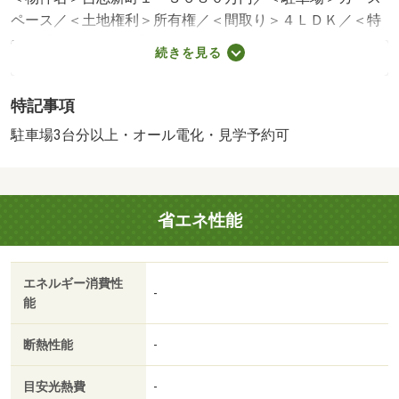
ペース／＜土地権利＞所有権／＜間取り＞４ＬＤＫ／＜特
徴＞【ネット予約可】大和ハウス施工、２０２２年築の築
続きを見る
浅戸建！設備充実です♪、駐車３台以上可・土地５０坪以
上・システムキッチン・浴室乾燥機・対面式キッチン
特記事項
販売戸数：1戸
駐車場3台分以上・オール電化・見学予約可
省エネ性能
エネルギー消費性
-
能
断熱性能
-
目安光熱費
-