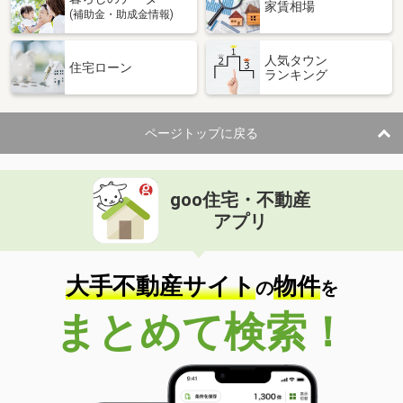
家賃相場
(補助金・助成金情報)
人気タウン
住宅ローン
ランキング
ページトップに戻る
goo住宅・不動産
アプリ
大手不動産サイト
物件
の
を
まとめて検索！