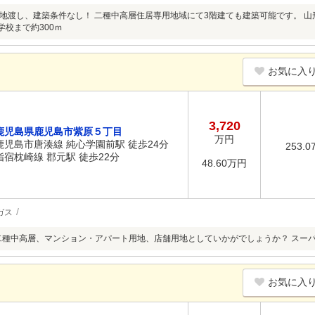
地渡し、建築条件なし！ 二種中高層住居専用地域にて3階建ても建築可能です。 山
学校まで約300ｍ
お気に入
3,720
鹿児島県鹿児島市紫原５丁目
万円
鹿児島市唐湊線 純心学園前駅 徒歩24分
253.0
指宿枕崎線 郡元駅 徒歩22分
48.60万円
ガス
二種中高層、マンション・アパート用地、店舗用地としていかがでしょうか？ スー
お気に入