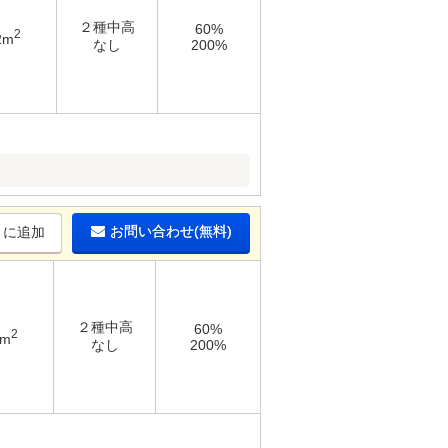
２種中高
60%
2
2m
なし
200%
お問い合わせ(無料)
りに追加
２種中高
60%
2
7m
なし
200%