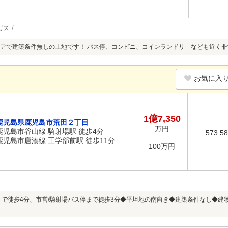
ガス
アで建築条件無しの土地です！ バス停、コンビニ、コインランドリ―なども近く
お気に入
1億7,350
鹿児島県鹿児島市荒田２丁目
万円
鹿児島市谷山線 騎射場駅 徒歩4分
573.5
鹿児島市唐湊線 工学部前駅 徒歩11分
100万円
まで徒歩4分、市営/騎射場バス停まで徒歩3分◆平坦地の南向き◆建築条件なし◆建物