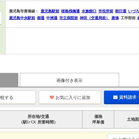
鹿児島市唐湊線：
鹿児島駅前
桜島桟橋通
水族館口
市役所前
朝日通
いづ
鹿児島中央駅前
都通
中洲通
市立病院前
神田（交通局前）
唐湊
工学部前
画像付き表示
お気に入りに追加
資料請求
所在地/交通
価格
土地面
（駅/バス 所要時間）
坪単価