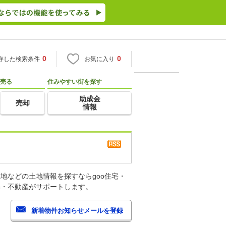
0
0
存した検索条件
お気に入り
売る
住みやすい街を探す
助成金
売却
情報
地などの土地情報を探すならgoo住宅・
宅・不動産がサポートします。