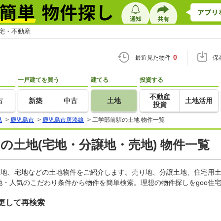
住宅・不動産
0
最近見た物件
保
一戸建てを買う
建てる
投資する
不動産
古
新築
中古
土地
土地活用
投資
県
>
鹿児島市
>
鹿児島市唐湊線
>
工学部前駅の土地 物件一覧
)の土地(宅地・分譲地・売地) 物件一覧
売地、宅地などの土地物件をご紹介します。売り地、分譲土地、住宅用土
・人気のこだわり条件から物件を簡単検索。理想の物件探しをgoo住
更して再検索