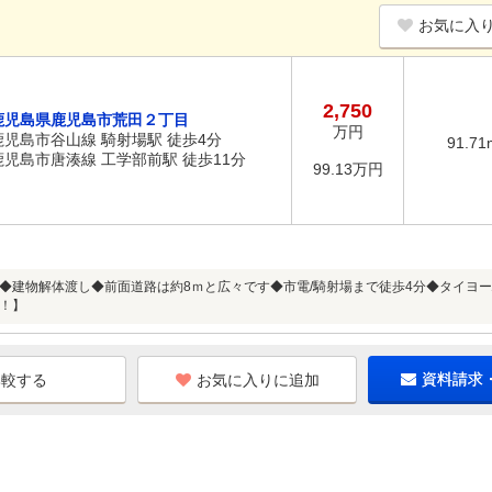
お気に入
2,750
鹿児島県鹿児島市荒田２丁目
万円
鹿児島市谷山線 騎射場駅 徒歩4分
91.71
鹿児島市唐湊線 工学部前駅 徒歩11分
99.13万円
◆建物解体渡し◆前面道路は約8ｍと広々です◆市電/騎射場まで徒歩4分◆タイヨ
！】
お気に入りに追加
資料請求