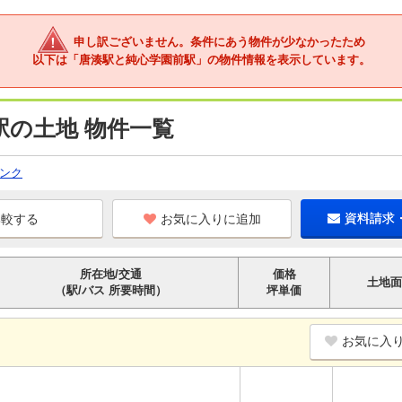
申し訳ございません。条件にあう物件が少なかったため
以下は「唐湊駅と純心学園前駅」の物件情報を表示しています。
駅の土地 物件一覧
ンク
お気に入りに追加
資料請求
所在地/交通
価格
土地面
（駅/バス 所要時間）
坪単価
お気に入