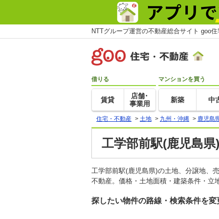
NTTグループ運営の不動産総合サイト goo
借りる
マンションを買う
店舗･
賃貸
新築
中
事業用
住宅・不動産
>
土地
>
九州・沖縄
>
鹿児島
工学部前駅(鹿児島県
工学部前駅(鹿児島県)の土地、分譲地、
不動産。価格・土地面積・建築条件・立地
探したい物件の路線・検索条件を変