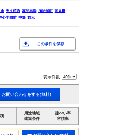
ろ通
天文館通
高見馬場
加治屋町
高見橋
純心学園前
中郡
郡元
この条件を保存
表示件数
・お問い合わせをする(無料)
用途地域
建ぺい率
積
建築条件
容積率