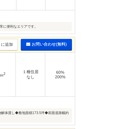
非常に便利なエリアです。
お問い合わせ(無料)
りに追加
１種住居
60%
2
8m
なし
200%
解体渡し◆敷地面積173.5坪◆前面道路幅約